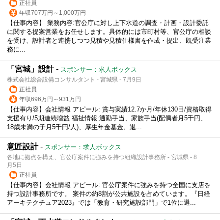
正社員
年収707万円～1,000万円
【仕事内容】 業務内容:官公庁に対し上下水道の調査・計画・設計委託
に関する提案営業をお任せします。具体的には市町村等、官公庁の相談
を受け、設計者と連携しつつ見積や見積仕様書を作成・提出、既受注業
務に...
「宮城」設計
-
スポンサー：求人ボックス
株式会社総合設備コンサルタント - 宮城県 - 7月9日
正社員
年収696万円～931万円
【仕事内容】会社情報 アピール: 賞与実績12.7か月/年休130日/資格取得
支援有り/5期連続増益 福祉情報:通勤手当、家族手当(配偶者月5千円、
18歳未満の子月5千円/人)、厚生年金基金、退...
意匠設計
-
スポンサー：求人ボックス
各地に拠点を構え、官公庁案件に強みを持つ組織設計事務所 - 宮城県 - 8
月5日
正社員
【仕事内容】会社情報 アピール: 官公庁案件に強みを持つ全国に支店を
持つ設計事務所です。 案件の約8割が公共施設を占めています。『日経
アーキテクチュア2023』では「教育・研究施設部門」で1位に選...