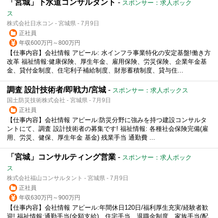
「宮城」下水道コンサルタント
-
スポンサー：求人ボック
ス
株式会社日水コン - 宮城県 - 7月9日
正社員
年収600万円～800万円
【仕事内容】会社情報 アピール: 水インフラ事業特化の安定基盤!働き方
改革 福祉情報:健康保険、厚生年金、雇用保険、労災保険、企業年金基
金、貸付金制度、住宅利子補給制度、財形蓄積制度、貸与住...
調査 設計技術者/即戦力/宮城
-
スポンサー：求人ボックス
国土防災技術株式会社 - 宮城県 - 7月9日
正社員
【仕事内容】会社情報 アピール:防災分野に強みを持つ建設コンサルタ
ントにて、調査 設計技術者の募集です! 福祉情報: 各種社会保険完備(雇
用、労災、健保、厚生年金 基金) 残業手当 通勤費 ...
「宮城」コンサルティング営業
-
スポンサー：求人ボック
ス
株式会社福山コンサルタント - 宮城県 - 7月9日
正社員
年収630万円～900万円
【仕事内容】会社情報 アピール:年間休日120日/福利厚生充実/経験者歓
迎! 福祉情報:通勤手当(全額支給)、住宅手当、退職金制度、家族手当(配