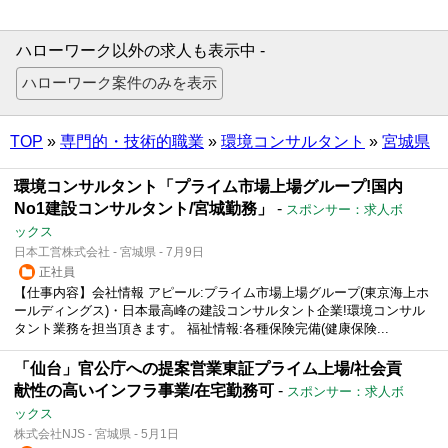
ハローワーク以外の求人も表示中 -
TOP
»
専門的・技術的職業
»
環境コンサルタント
»
宮城県
環境コンサルタント「プライム市場上場グループ!国内
No1建設コンサルタント/宮城勤務」
-
スポンサー：求人ボ
ックス
日本工営株式会社 - 宮城県 - 7月9日
正社員
【仕事内容】会社情報 アピール:プライム市場上場グループ(東京海上ホ
ールディングス)・日本最高峰の建設コンサルタント企業!環境コンサル
タント業務を担当頂きます。 福祉情報:各種保険完備(健康保険...
「仙台」官公庁への提案営業東証プライム上場/社会貢
献性の高いインフラ事業/在宅勤務可
-
スポンサー：求人ボ
ックス
株式会社NJS - 宮城県 - 5月1日