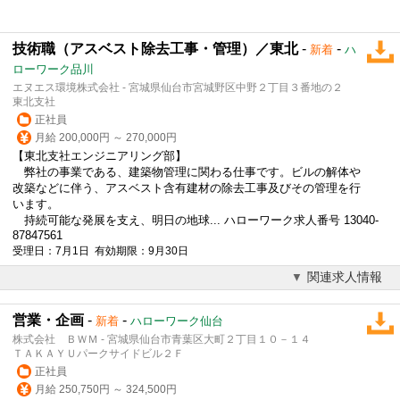
技術職（アスベスト除去工事・管理）／東北
-
-
新着
ハ
ローワーク品川
エヌエス環境株式会社 - 宮城県仙台市宮城野区中野２丁目３番地の２
東北支社
正社員
月給 200,000円 ～ 270,000円
【東北支社エンジニアリング部】
弊社の事業である、建築物管理に関わる仕事です。ビルの解体や
改築などに伴う、アスベスト含有建材の除去工事及びその管理を行
います。
持続可能な発展を支え、明日の地球... ハローワーク求人番号 13040-
87847561
受理日：7月1日 有効期限：9月30日
関連求人情報
営業・企画
-
-
新着
ハローワーク仙台
株式会社 ＢＷＭ - 宮城県仙台市青葉区大町２丁目１０－１４
ＴＡＫＡＹＵパークサイドビル２Ｆ
正社員
月給 250,750円 ～ 324,500円