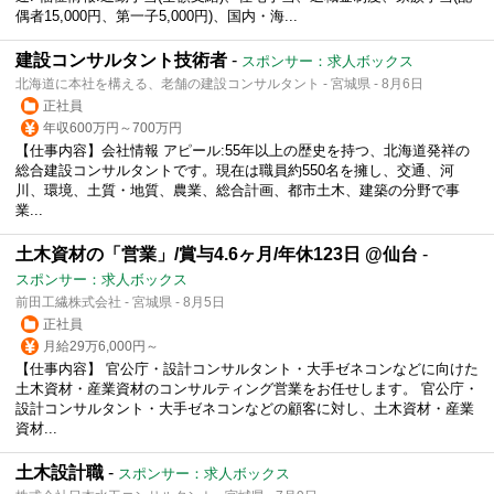
偶者15,000円、第一子5,000円)、国内・海...
建設コンサルタント技術者
-
スポンサー：求人ボックス
北海道に本社を構える、老舗の建設コンサルタント - 宮城県 - 8月6日
正社員
年収600万円～700万円
【仕事内容】会社情報 アピール:55年以上の歴史を持つ、北海道発祥の
総合建設コンサルタントです。現在は職員約550名を擁し、交通、河
川、環境、土質・地質、農業、総合計画、都市土木、建築の分野で事
業...
土木資材の「営業」/賞与4.6ヶ月/年休123日 @仙台
-
スポンサー：求人ボックス
前田工繊株式会社 - 宮城県 - 8月5日
正社員
月給29万6,000円～
【仕事内容】 官公庁・設計コンサルタント・大手ゼネコンなどに向けた
土木資材・産業資材のコンサルティング営業をお任せします。 官公庁・
設計コンサルタント・大手ゼネコンなどの顧客に対し、土木資材・産業
資材...
土木設計職
-
スポンサー：求人ボックス