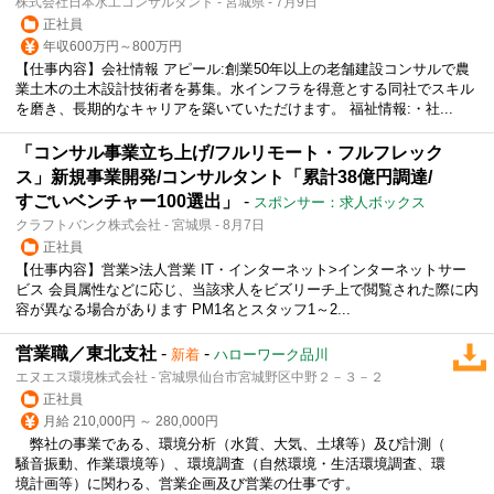
株式会社日本水工コンサルタント - 宮城県 - 7月9日
正社員
年収600万円～800万円
【仕事内容】会社情報 アピール:創業50年以上の老舗建設コンサルで農
業土木の土木設計技術者を募集。水インフラを得意とする同社でスキル
を磨き、長期的なキャリアを築いていただけます。 福祉情報:・社...
「コンサル事業立ち上げ/フルリモート・フルフレック
ス」新規事業開発/コンサルタント「累計38億円調達/
すごいベンチャー100選出」
-
スポンサー：求人ボックス
クラフトバンク株式会社 - 宮城県 - 8月7日
正社員
【仕事内容】営業>法人営業 IT・インターネット>インターネットサー
ビス 会員属性などに応じ、当該求人をビズリーチ上で閲覧された際に内
容が異なる場合があります PM1名とスタッフ1～2...
営業職／東北支社
-
-
新着
ハローワーク品川
エヌエス環境株式会社 - 宮城県仙台市宮城野区中野２－３－２
正社員
月給 210,000円 ～ 280,000円
弊社の事業である、環境分析（水質、大気、土壌等）及び計測（
騒音振動、作業環境等）、環境調査（自然環境・生活環境調査、環
境計画等）に関わる、営業企画及び営業の仕事です。