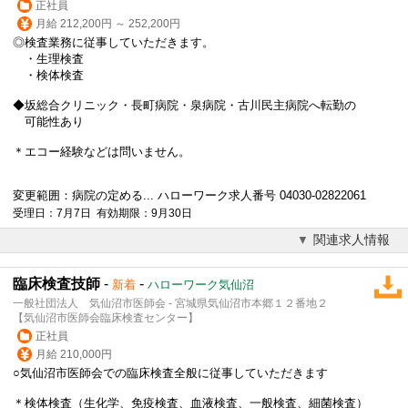
正社員
月給 212,200円 ～ 252,200円
◎検査業務に従事していただきます。
・生理検査
・検体検査
◆坂総合クリニック・長町病院・泉病院・古川民主病院へ転勤の
可能性あり
＊エコー経験などは問いません。
変更範囲：病院の定める... ハローワーク求人番号 04030-02822061
受理日：7月7日 有効期限：9月30日
関連求人情報
臨床検査技師
-
-
新着
ハローワーク気仙沼
一般社団法人 気仙沼市医師会 - 宮城県気仙沼市本郷１２番地２
【気仙沼市医師会臨床検査センター】
正社員
月給 210,000円
○気仙沼市医師会での臨床検査全般に従事していただきます
＊検体検査（生化学、免疫検査、血液検査、一般検査、細菌検査）