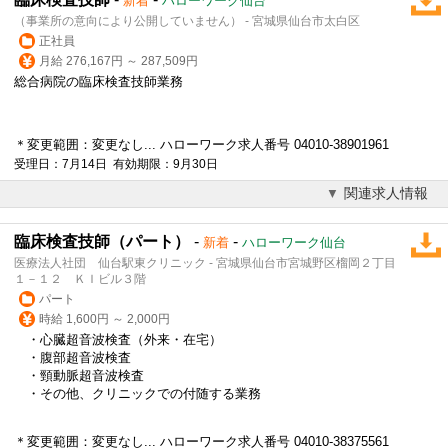
新着
ハローワーク仙台
（事業所の意向により公開していません） - 宮城県仙台市太白区
正社員
月給 276,167円 ～ 287,509円
総合病院の臨床
検査技師
業務
＊変更範囲：変更なし... ハローワーク求人番号 04010-38901961
受理日：7月14日 有効期限：9月30日
関連求人情報
臨床検査技師（パート）
-
-
新着
ハローワーク仙台
医療法人社団 仙台駅東クリニック - 宮城県仙台市宮城野区榴岡２丁目
１－１２ ＫＩビル３階
パート
時給 1,600円 ～ 2,000円
・心臓超音波検査（外来・在宅）
・腹部超音波検査
・頸動脈超音波検査
・その他、クリニックでの付随する業務
＊変更範囲：変更なし... ハローワーク求人番号 04010-38375561