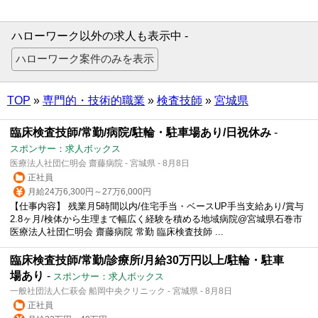
ハローワーク以外の求人も表示中 -
TOP
»
専門的・技術的職業
»
検査技師
»
宮城県
臨床検査技師/常勤/病院/駐輪・駐車場あり/日祝休み
-
スポンサー：求人ボックス
医療法人社団仁明会 齋藤病院 - 宮城県 - 8月8日
正社員
月給24万6,300円～27万6,000円
【仕事内容】 残業月5時間以内/住宅手当・ベースUP手当支給あり/賞与
2.8ヶ月/検体から生理まで幅広く経験を積める地域病院@宮城県石巻市
医療法人社団仁明会 齋藤病院 常勤 臨床検査技師 ...
臨床検査技師/常勤/診療所/月給30万円以上/駐輪・駐車
場あり
-
スポンサー：求人ボックス
一般社団法人仁萩会 船岡中央クリニック - 宮城県 - 8月8日
正社員