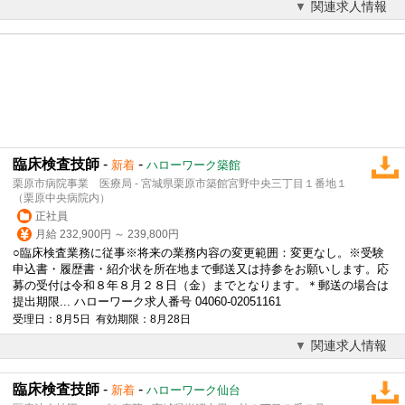
関連求人情報
臨床検査技師
-
-
新着
ハローワーク築館
栗原市病院事業 医療局 - 宮城県栗原市築館宮野中央三丁目１番地１
（栗原中央病院内）
正社員
月給 232,900円 ～ 239,800円
○臨床検査業務に従事※将来の業務内容の変更範囲：変更なし。※受験
申込書・履歴書・紹介状を所在地まで郵送又は持参をお願いします。応
募の受付は令和８年８月２８日（金）までとなります。＊郵送の場合は
提出期限... ハローワーク求人番号 04060-02051161
受理日：8月5日 有効期限：8月28日
関連求人情報
臨床検査技師
-
-
新着
ハローワーク仙台