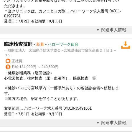
ハビリスタッフと連携を取りながら、クリニックの業務を行ってい
ただきます。
＊当クリニックは、カフェとヨガ教... ハローワーク求人番号 04011-
01967761
受理日：7月2日 有効期限：9月30日
関連求人情報
臨床検査技師
-
-
新着
ハローワーク仙台
一般財団法人 宮城県予防医学協会 - 宮城県仙台市泉区高森２丁目１－
３９
正社員
月給 184,000円 ～ 240,500円
・健康診断業務（巡回健診）
心電図検査、検体検査（尿・血液等）、眼底検査 等
※健診バスにて宮城県内（一部県外あり）の各健診会場へ移動しま
す。
※遠方の場合、宿泊を伴うことがあります。
変更範囲... ハローワーク求人番号 04010-35491661
受理日：7月1日 有効期限：9月30日
関連求人情報