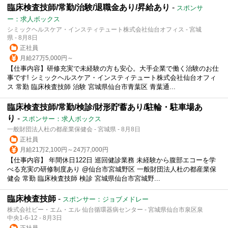
臨床検査技師/常勤/治験/退職金あり/昇給あり
-
スポンサ
ー：求人ボックス
シミックヘルスケア・インスティテュート株式会社仙台オフィス - 宮城
県 - 8月8日
正社員
月給27万5,000円～
【仕事内容】研修充実で未経験の方も安心。大手企業で働く治験のお仕
事です! シミックヘルスケア・インスティテュート株式会社仙台オフィ
ス 常勤 臨床検査技師 治験 宮城県仙台市青葉区 青葉通...
臨床検査技師/常勤/検診/財形貯蓄あり/駐輪・駐車場あ
り
-
スポンサー：求人ボックス
一般財団法人杜の都産業保健会 - 宮城県 - 8月8日
正社員
月給21万2,100円～24万7,000円
【仕事内容】 年間休日122日 巡回健診業務 未経験から腹部エコーを学
べる充実の研修制度あり @仙台市宮城野区 一般財団法人杜の都産業保
健会 常勤 臨床検査技師 検診 宮城県仙台市宮城野...
臨床検査技師
-
スポンサー：ジョブメドレー
株式会社ビー・エム・エル 仙台循環器病センター - 宮城県仙台市泉区泉
中央1-6-12 - 8月3日
正社員