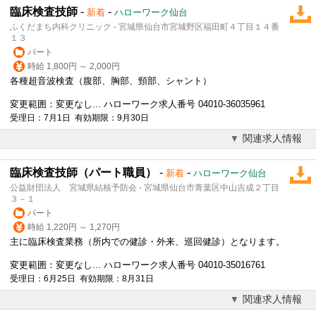
臨床検査技師
-
-
新着
ハローワーク仙台
ふくだまち内科クリニック - 宮城県仙台市宮城野区福田町４丁目１４番
１３
パート
時給 1,800円 ～ 2,000円
各種超音波検査（腹部、胸部、頸部、シャント）
変更範囲：変更なし... ハローワーク求人番号 04010-36035961
受理日：7月1日 有効期限：9月30日
関連求人情報
臨床検査技師（パート職員）
-
-
新着
ハローワーク仙台
公益財団法人 宮城県結核予防会 - 宮城県仙台市青葉区中山吉成２丁目
３－１
パート
時給 1,220円 ～ 1,270円
主に臨床検査業務（所内での健診・外来、巡回健診）となります。
変更範囲：変更なし... ハローワーク求人番号 04010-35016761
受理日：6月25日 有効期限：8月31日
関連求人情報