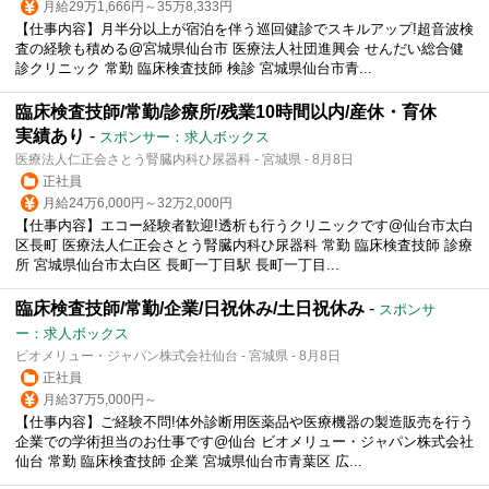
月給29万1,666円～35万8,333円
【仕事内容】月半分以上が宿泊を伴う巡回健診でスキルアップ!超音波検
査の経験も積める@宮城県仙台市 医療法人社団進興会 せんだい総合健
診クリニック 常勤 臨床検査技師 検診 宮城県仙台市青...
臨床検査技師/常勤/診療所/残業10時間以内/産休・育休
実績あり
-
スポンサー：求人ボックス
医療法人仁正会さとう腎臓内科ひ尿器科 - 宮城県 - 8月8日
正社員
月給24万6,000円～32万2,000円
【仕事内容】エコー経験者歓迎!透析も行うクリニックです@仙台市太白
区長町 医療法人仁正会さとう腎臓内科ひ尿器科 常勤 臨床検査技師 診療
所 宮城県仙台市太白区 長町一丁目駅 長町一丁目...
臨床検査技師/常勤/企業/日祝休み/土日祝休み
-
スポンサ
ー：求人ボックス
ビオメリュー・ジャパン株式会社仙台 - 宮城県 - 8月8日
正社員
月給37万5,000円～
【仕事内容】ご経験不問!体外診断用医薬品や医療機器の製造販売を行う
企業での学術担当のお仕事です@仙台 ビオメリュー・ジャパン株式会社
仙台 常勤 臨床検査技師 企業 宮城県仙台市青葉区 広...