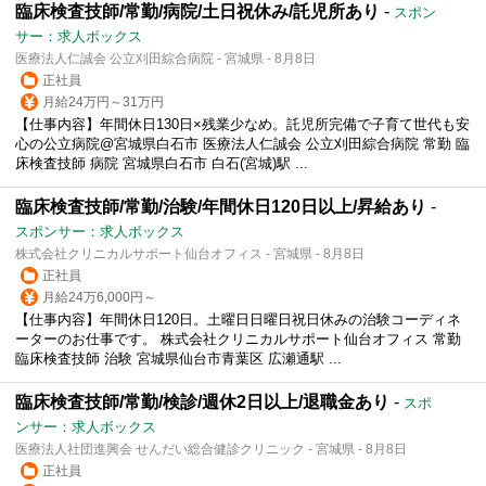
臨床検査技師/常勤/病院/土日祝休み/託児所あり
-
スポン
サー：求人ボックス
医療法人仁誠会 公立刈田綜合病院 - 宮城県 - 8月8日
正社員
月給24万円～31万円
【仕事内容】年間休日130日×残業少なめ。託児所完備で子育て世代も安
心の公立病院@宮城県白石市 医療法人仁誠会 公立刈田綜合病院 常勤 臨
床検査技師 病院 宮城県白石市 白石(宮城)駅 ...
臨床検査技師/常勤/治験/年間休日120日以上/昇給あり
-
スポンサー：求人ボックス
株式会社クリニカルサポート仙台オフィス - 宮城県 - 8月8日
正社員
月給24万6,000円～
【仕事内容】年間休日120日。土曜日日曜日祝日休みの治験コーディネ
ーターのお仕事です。 株式会社クリニカルサポート仙台オフィス 常勤
臨床検査技師 治験 宮城県仙台市青葉区 広瀬通駅 ...
臨床検査技師/常勤/検診/週休2日以上/退職金あり
-
スポ
ンサー：求人ボックス
医療法人社団進興会 せんだい総合健診クリニック - 宮城県 - 8月8日
正社員