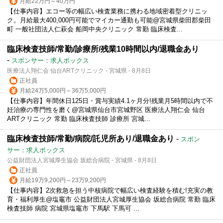
月給22万円～40万円
【仕事内容】エコー等の幅広い検査業務に携わる地域密着型クリニッ
ク。月給最大400,000円可能でマイカー通勤も可能@宮城県柴田郡柴田
町 一般社団法人仁萩会 船岡中央クリニック 常勤 臨床検査...
臨床検査技師/常勤/診療所/残業10時間以内/退職金あり
-
スポンサー：求人ボックス
医療法人翔仁会 仙台ARTクリニック - 宮城県 - 8月8日
正社員
月給24万5,000円～36万5,000円
【仕事内容】年間休日125日・賞与実績4.1ヶ月分!残業月5時間以内で不
妊治療の専門性を磨く@宮城県仙台市宮城野区 医療法人翔仁会 仙台
ARTクリニック 常勤 臨床検査技師 診療所 宮城...
臨床検査技師/常勤/病院/託児所あり/退職金あり
-
スポン
サー：求人ボックス
公益財団法人宮城厚生協会 坂総合病院 - 宮城県 - 8月8日
正社員
月給19万9,200円～23万9,200円
【仕事内容】2次救急を担う中核病院で幅広い検査経験を積む!充実の教
育・福利厚生@塩竈市 公益財団法人宮城厚生協会 坂総合病院 常勤 臨床
検査技師 病院 宮城県塩竈市 下馬駅 下馬可 ...