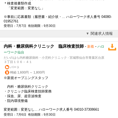
＊検査後書類作成
「変更範囲：変更なし」
※事前に応募書類（履歴書・紹介状・... ハローワーク求人番号 04080-
01952761
受理日：7月7日 有効期限：9月30日
関連求人情報
内科・糖尿病科クリニック 臨床検査技師
-
-
新着
ハロ
ーワーク仙台
だいのはら内科糖尿病科・小児科クリニック - 宮城県仙台市青葉区台原
３丁目１０６－４１
パート
時給 1,600円 ～ 1,800円
※新規オープニングスタッフ
内科・糖尿病科クリニック
・クリニック臨床
検査技師
業務
・採血、尿、超音波検査
・院内環境整備
変更範囲：変更なし... ハローワーク求人番号 04010-37308661
受理日：7月6日 有効期限：9月30日