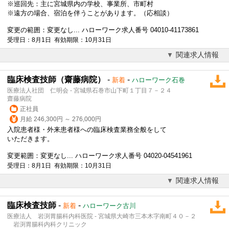
※巡回先：主に宮城県内の学校、事業所、市町村
※遠方の場合、宿泊を伴うことがあります。（応相談）
変更の範囲：変更なし... ハローワーク求人番号 04010-41173861
受理日：8月1日 有効期限：10月31日
関連求人情報
臨床検査技師（齋藤病院）
-
-
新着
ハローワーク石巻
医療法人社団 仁明会 - 宮城県石巻市山下町１丁目７－２４
齋藤病院
正社員
月給 246,300円 ～ 276,000円
入院患者様・外来患者様への臨床検査業務全般をして
いただきます。
変更範囲：変更なし... ハローワーク求人番号 04020-04541961
受理日：8月1日 有効期限：10月31日
関連求人情報
臨床検査技師
-
-
新着
ハローワーク古川
医療法人 岩渕胃腸科内科医院 - 宮城県大崎市三本木字南町４０－２
岩渕胃腸科内科クリニック