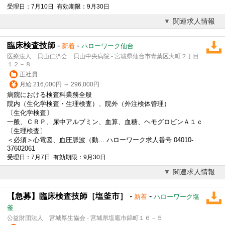
受理日：7月10日 有効期限：9月30日
関連求人情報
臨床検査技師
-
-
新着
ハローワーク仙台
医療法人 貝山仁済会 貝山中央病院 - 宮城県仙台市青葉区大町２丁目
１２－８
正社員
月給 216,000円 ～ 296,000円
病院における検査科業務全般
院内（生化学検査・生理検査）、院外（外注検体管理）
〔生化学検査〕
一般、ＣＲＰ、尿中アルブミン、血算、血糖、ヘモグロビンＡ１ｃ
〔生理検査〕
＜必須＞心電図、血圧脈波（動... ハローワーク求人番号 04010-
37602061
受理日：7月7日 有効期限：9月30日
関連求人情報
【急募】臨床検査技師［塩釜市］
-
-
新着
ハローワーク塩
釜
公益財団法人 宮城厚生協会 - 宮城県塩竈市錦町１６－５