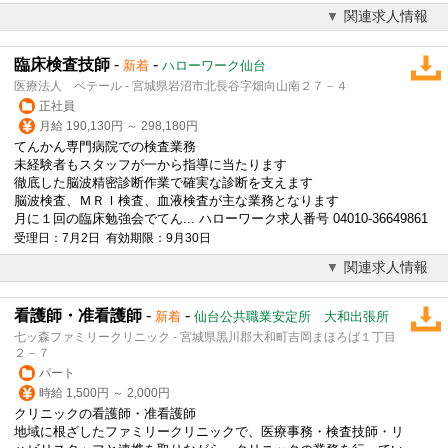
関連求人情報
臨床検査技師
-
-
新着
ハローワーク仙台
医療法人 ベテール - 宮城県岩沼市北長谷字畑向山南２７－４
正社員
月給 190,130円 ～ 298,180円
てんかん専門病院での検査業務
未経験者もスタッフが一から指導に当たります
徹底した脳波精密診断作業で確実な診断を支えます
脳波検査、ＭＲＩ検査、血液検査が主な業務となります
月に１回の臨床勉強会でてん... ハローワーク求人番号 04010-36649861
受理日：7月2日 有効期限：9月30日
関連求人情報
看護師・准看護師
-
-
新着
仙台公共職業安定所 大和出張所
七ッ森ファミリークリニック - 宮城県黒川郡大和町吉岡まほろば１丁目
２－７
パート
時給 1,500円 ～ 2,000円
クリニックの看護師・准看護師
地域に根ざしたファミリークリニックで、医療事務・
検査技師
・リ