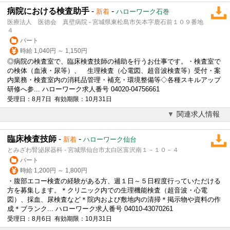
病院における検査助手
-
-
新着
ハローワーク石巻
医療法人 医徳会 真壁病院 - 宮城県東松島市矢本字鹿石前１０９番地
４
パート
時給 1,040円 ～ 1,150円
◎病院の検査室で、臨床
検査技師
の補助を行うお仕事です。・検査室で
の検体（血液・尿等）、 生理検査（心電図、超音波検査等）受付・案
内業務・検査室内の消耗品管理・補充・環境整備等◇各種スキルアップ
研修へ参... ハローワーク求人番号 04020-04756661
受理日：8月7日 有効期限：10月31日
関連求人情報
臨床検査技師
-
-
新着
ハローワーク仙台
とみざわ腎泌尿器科 - 宮城県仙台市太白区富沢南１－１０－４
パート
時給 1,200円 ～ 1,800円
・腹部エコー検査の経験がある方、週１日～５日程度行っていただける
方を募集します。＊クリニック内での生理機能検査（超音波・心電
図）、採血、尿検査など＊院内および敷地内の清掃＊掲示物や資料の作
成＊ブランク... ハローワーク求人番号 04010-43070261
受理日：8月6日 有効期限：10月31日