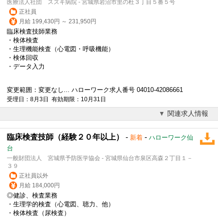
医療法人社団 スズキ病院 - 宮城県岩沼市里の杜３丁目５番５号
正社員
月給 199,430円 ～ 231,950円
臨床
検査技師
業務
・検体検査
・生理機能検査（心電図・呼吸機能）
・検体回収
・データ入力
変更範囲：変更なし... ハローワーク求人番号 04010-42086661
受理日：8月3日 有効期限：10月31日
関連求人情報
臨床検査技師（経験２０年以上）
-
-
新着
ハローワーク仙
台
一般財団法人 宮城県予防医学協会 - 宮城県仙台市泉区高森２丁目１－
３９
正社員以外
月給 184,000円
◎健診、検査業務
・生理学的検査（心電図、聴力、他）
・検体検査（尿検査）