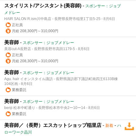
スタイリスト/アシスタント(美容師)
-
スポンサー：ジョブ
メドレー
HAIR SALON R.ism川中島店 - 長野県長野市稲里1丁目5-25 - 8月6日
正社員
月給 208,300円～310,000円
美容師
-
スポンサー：ジョブメドレー
美容cut-A長野店 - 長野県長野市高田1179-5 - 8月6日
正社員
月給 208,300円～310,000円
美容師
-
スポンサー：ジョブメドレー
Agu. hair イオンスタイル諏訪 - 長野県諏訪郡下諏訪町南四王6133B棟
104区画 - 8月6日
業務委託
美容師
-
スポンサー：ジョブメドレー
benji 松本中町通り - 長野県松本市中央2ー10ー14 - 8月6日
業務委託
美容師／（長野）エスカットショップ稲里店
-
-
新着
ハ
ローワーク品川