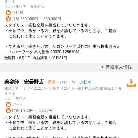
３－１
ラポールヘア 安曇野店
正社員
月給 230,000円 ～ 300,000円
スタイリスト業務全般を担当していただきます。
・子育て中、孫がいる方、親を介護している方などは、ご都合
に合わせて働くことができます。
・できるだけ稼ぎたい方、サロンワーク以外の仕事も将来お考え
... ハローワーク求人番号 20020-12861061
受理日：8月1日 有効期限：10月31日
関連求人情報
美容師 安曇野店
-
-
新着
ハローワーク松本
株式会社 ミツイユニバーサルクリエイト - 長野県安曇野市穂高１４８
３－１
ラポールヘア
パート
時給 1,300円 ～ 1,500円
スタイリスト業務全般を担当していただきます。
・子育て中、孫がいる方、親を介護している方などは、ご都合
に合わせて働くことができます。