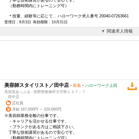
丁寧な技術講習があるので安心です。
（勤務時間内にトレーニング可）
＊技量、経験等に応じて... ハローワーク求人番号 20040-07263661
受理日：8月3日 有効期限：10月31日
関連求人情報
美容師スタイリスト／田中店
-
-
新着
ハローワーク上田
美容室あっぷる - 長野県東御市大字県１３７－７
田中店
正社員
月給 187,000円 ～ 320,000円
※
美容師
業務全般の仕事です。
・キャリアを活かせる仕事です。
・ブランクがある方はご相談下さい。
丁寧な技術講習があるので安心です。
（勤務時間内にトレーニング可）