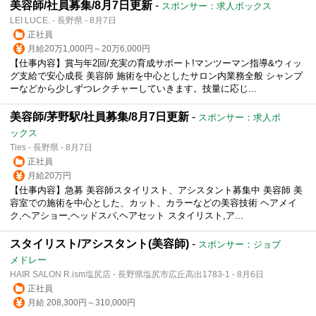
美容師/社員募集/8月7日更新
-
スポンサー：求人ボックス
LEI LUCE. - 長野県 - 8月7日
正社員
月給20万1,000円～20万6,000円
【仕事内容】賞与年2回/充実の育成サポート!マンツーマン指導&ウィッ
グ支給で安心成長 美容師 施術を中心としたサロン内業務全般 シャンプ
ーなどから少しずつレクチャーしていきます。技量に応じ...
美容師/茅野駅/社員募集/8月7日更新
-
スポンサー：求人ボ
ックス
Ties - 長野県 - 8月7日
正社員
月給20万円
【仕事内容】急募 美容師スタイリスト、アシスタント募集中 美容師 美
容室での施術を中心とした、カット、カラーなどの美容技術 ヘアメイ
ク,ヘアショー,ヘッドスパ,ヘアセット スタイリスト,ア...
スタイリスト/アシスタント(美容師)
-
スポンサー：ジョブ
メドレー
HAIR SALON R.ism塩尻店 - 長野県塩尻市広丘高出1783-1 - 8月6日
正社員
月給 208,300円～310,000円