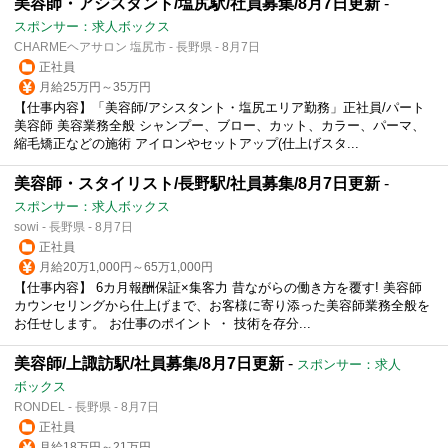
美容師・アシスタント/塩尻駅/社員募集/8月7日更新
-
スポンサー：求人ボックス
CHARMEヘアサロン 塩尻市 - 長野県 - 8月7日
正社員
月給25万円～35万円
【仕事内容】「美容師/アシスタント・塩尻エリア勤務」正社員/パート
美容師 美容業務全般 シャンプー、ブロー、カット、カラー、パーマ、
縮毛矯正などの施術 アイロンやセットアップ(仕上げスタ...
美容師・スタイリスト/長野駅/社員募集/8月7日更新
-
スポンサー：求人ボックス
sowi - 長野県 - 8月7日
正社員
月給20万1,000円～65万1,000円
【仕事内容】 6カ月報酬保証×集客力 昔ながらの働き方を覆す! 美容師
カウンセリングから仕上げまで、お客様に寄り添った美容師業務全般を
お任せします。 お仕事のポイント ・ 技術を存分...
美容師/上諏訪駅/社員募集/8月7日更新
-
スポンサー：求人
ボックス
RONDEL - 長野県 - 8月7日
正社員
月給18万円～21万円