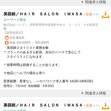
関連求人情報
美容師／ＨＡＩＲ ＳＡＬＯＮ ＩＷＡＳＡ
-
-
新着
ハ
ローワーク港北
株式会社ハクブン - 長野県長野市稲里町中央４－５－２２ ゲオ稲里店
隣
【長野稲里店】
正社員以外
月給 250,000円 ～ 400,000円
・
美容師
スタイリスト業務全般
＊ブランクのある方も歓迎。自分のペースで安心して
スタイリストになれます。
＊就業時間は前後することがあります。
※他店にヘルプの場合も有り
変更範囲：変更なし... ハローワーク求人番号 14150-14042261
受理日：7月24日 有効期限：9月30日
関連求人情報
美容師／ＨＡＩＲ ＳＡＬＯＮ ＩＷＡＳＡ
-
-
新着
ハ
ローワーク港北