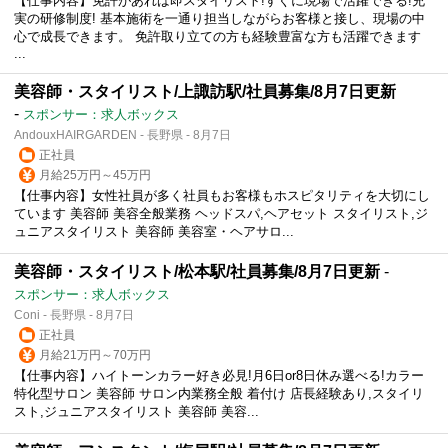
【仕事内容】免許があれば即スタイリスト!すぐに現場で活躍できる!充
実の研修制度! 基本施術を一通り担当しながらお客様と接し、現場の中
心で成長できます。 免許取り立ての方も経験豊富な方も活躍できます
...
美容師・スタイリスト/上諏訪駅/社員募集/8月7日更新
-
スポンサー：求人ボックス
AndouxHAIRGARDEN - 長野県 - 8月7日
正社員
月給25万円～45万円
【仕事内容】女性社員が多く社員もお客様もホスピタリティを大切にし
ています 美容師 美容全般業務 ヘッドスパ,ヘアセット スタイリスト,ジ
ュニアスタイリスト 美容師 美容室・ヘアサロ...
美容師・スタイリスト/松本駅/社員募集/8月7日更新
-
スポンサー：求人ボックス
Coni - 長野県 - 8月7日
正社員
月給21万円～70万円
【仕事内容】ハイトーンカラー好き必見!月6日or8日休み選べる!カラー
特化型サロン 美容師 サロン内業務全般 着付け 店長経験あり,スタイリ
スト,ジュニアスタイリスト 美容師 美容...