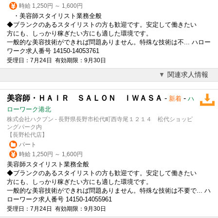
時給 1,250円 ～ 1,600円
・
美容師
スタイリスト業務全般
◆ブランクのあるスタイリストの方も歓迎です。安定して働きたい
方にも、しっかり稼ぎたい方にも適した環境です。
一般的な美容技術ができれば問題ありません。特殊な技術は不... ハロー
ワーク求人番号 14150-14053761
受理日：7月24日 有効期限：9月30日
関連求人情報
美容師・ＨＡＩＲ ＳＡＬＯＮ ＩＷＡＳＡ
-
-
新着
ハ
ローワーク港北
株式会社ハクブン - 長野県長野市松代町西寺尾１２１４ 松代ショッピ
ングパーク内
【長野松代店】
パート
時給 1,250円 ～ 1,600円
美容師
スタイリスト業務全般
◆ブランクのあるスタイリストの方も歓迎です。安定して働きたい
方にも、しっかり稼ぎたい方にも適した環境です。
一般的な美容技術ができれば問題ありません。特殊な技術は不要で... ハ
ローワーク求人番号 14150-14055961
受理日：7月24日 有効期限：9月30日