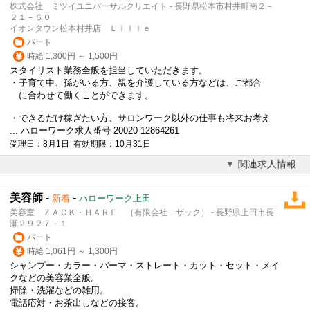
株式会社 ミツイユニバーサルクリエイト - 長野県松本市村井町南２－
２１－６０
イオンタウン松本村井店 Ｌｉｌｌｅ
パート
時給 1,300円 ～ 1,500円
スタイリスト業務全般を担当していただきます。
・子育て中、孫がいる方、親を介護している方などは、ご都合
に合わせて働くことができます。
・できるだけ稼ぎたい方、サロンワーク以外の仕事も将来お考え
... ハローワーク求人番号 20020-12864261
受理日：8月1日 有効期限：10月31日
関連求人情報
美容師
-
-
新着
ハローワーク上田
美容室 ＺＡＣＫ・ＨＡＲＥ （有限会社 ザック） - 長野県上田市長
瀬２９２７－１
パート
時給 1,061円 ～ 1,300円
シャンプー・カラー・パーマ・ストレート・カット・セット・メイ
クなどの美容業全般。
掃除・洗濯などの雑用。
電話応対・お茶出しなどの接客。