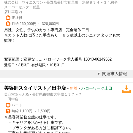
株式会社 ワイエスワン - 長野県長野市稲里町下氷鉋８３４－３４綿半
スーパーセンター稲里
店駐車場内
正社員
月給 260,000円 ～ 320,000円
男性、女性、子供のカット専門店 完全週休二日
※カット人数に応じた手当あり！６５歳以上のシニアスタッフも大
歓迎！
変更範囲：変更なし... ハローワーク求人番号 13040-06149562
受理日：8月3日 有効期限：10月31日
関連求人情報
美容師スタイリスト／田中店
-
-
新着
ハローワーク上田
美容室あっぷる - 長野県東御市大字県１３７－７
田中店
パート
時給 1,100円 ～ 1,500円
※
美容師
業務全般の仕事です。
・キャリアを活かせる仕事です。
・ブランクがある方はご相談下さい。