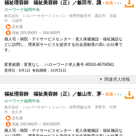
福祉理容師 福祉美容師（正）／飯田市、諏
-
-
新着
ハ
ローワーク福岡中央
株式会社 シルバーサポートジャパン - 長野県飯田市、諏訪市、須坂
市、小諸市
正社員
月給 255,000円 ～ 500,000円
個人宅・病院・デイサービスセンター・老人保健施設・福祉施設な
どに訪問し、理美容サービスを提供する社会貢献度の高いお仕事で
す。
変更範囲：変更なし... ハローワーク求人番号 40010-46704561
受理日：8月1日 有効期限：10月31日
関連求人情報
福祉理容師 福祉美容師（正）／飯山市、茅
-
-
新着
ハ
ローワーク福岡中央
株式会社 シルバーサポートジャパン - 長野県飯山市、茅野市、中野
市、佐久市
正社員
月給 255,000円 ～ 500,000円
個人宅・病院・デイサービスセンター・老人保健施設・福祉施設な
どに訪問し、理美容サービスを提供する社会貢献度の高いお仕事で