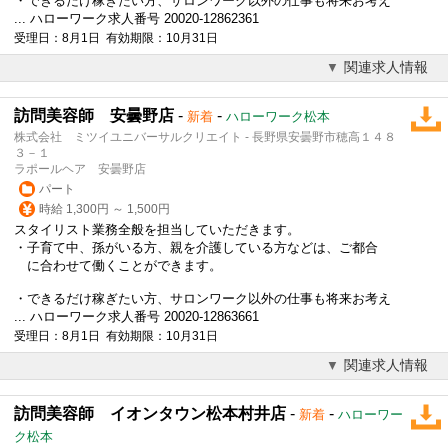
・できるだけ稼ぎたい方、サロンワーク以外の仕事も将来お考え
... ハローワーク求人番号 20020-12862361
受理日：8月1日 有効期限：10月31日
関連求人情報
訪問美容師 安曇野店
-
-
新着
ハローワーク松本
株式会社 ミツイユニバーサルクリエイト - 長野県安曇野市穂高１４８
３－１
ラポールヘア 安曇野店
パート
時給 1,300円 ～ 1,500円
スタイリスト業務全般を担当していただきます。
・子育て中、孫がいる方、親を介護している方などは、ご都合
に合わせて働くことができます。
・できるだけ稼ぎたい方、サロンワーク以外の仕事も将来お考え
... ハローワーク求人番号 20020-12863661
受理日：8月1日 有効期限：10月31日
関連求人情報
訪問美容師 イオンタウン松本村井店
-
-
新着
ハローワー
ク松本