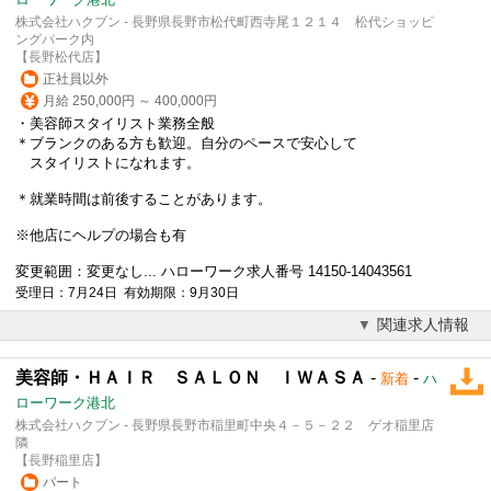
株式会社ハクブン - 長野県長野市松代町西寺尾１２１４ 松代ショッピ
ングパーク内
【長野松代店】
正社員以外
月給 250,000円 ～ 400,000円
・
美容師
スタイリスト業務全般
＊ブランクのある方も歓迎。自分のペースで安心して
スタイリストになれます。
＊就業時間は前後することがあります。
※他店にヘルプの場合も有
変更範囲：変更なし... ハローワーク求人番号 14150-14043561
受理日：7月24日 有効期限：9月30日
関連求人情報
美容師・ＨＡＩＲ ＳＡＬＯＮ ＩＷＡＳＡ
-
-
新着
ハ
ローワーク港北
株式会社ハクブン - 長野県長野市稲里町中央４－５－２２ ゲオ稲里店
隣
【長野稲里店】
パート