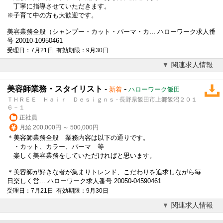
丁寧に指導させていただきます。
※子育て中の方も大歓迎です。
美容業務全般（シャンプー・カット・パーマ・カ... ハローワーク求人番
号 20010-10950461
受理日：7月21日 有効期限：9月30日
関連求人情報
美容師業務・スタイリスト
-
-
新着
ハローワーク飯田
ＴＨＲＥＥ Ｈａｉｒ Ｄｅｓｉｇｎｓ - 長野県飯田市上郷飯沼２０１
６－１
正社員
月給 200,000円 ～ 500,000円
＊
美容師
業務全般 業務内容は以下の通りです。
・カット、カラー、パーマ 等
楽しく美容業務をしていただければと思います。
＊
美容師
が好きな者が集まりトレンド、こだわりを追求しながら毎
日楽しく営... ハローワーク求人番号 20050-04590461
受理日：7月21日 有効期限：9月30日
関連求人情報