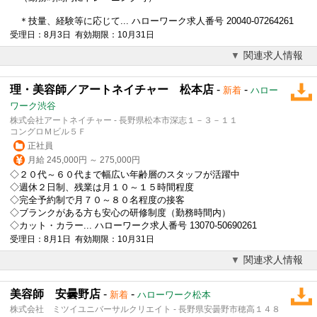
＊技量、経験等に応じて... ハローワーク求人番号 20040-07264261
受理日：8月3日 有効期限：10月31日
関連求人情報
理・美容師／アートネイチャー 松本店
-
-
新着
ハロー
ワーク渋谷
株式会社アートネイチャー - 長野県松本市深志１－３－１１
コングロＭビル５Ｆ
正社員
月給 245,000円 ～ 275,000円
◇２０代～６０代まで幅広い年齢層のスタッフが活躍中
◇週休２日制、残業は月１０～１５時間程度
◇完全予約制で月７０～８０名程度の接客
◇ブランクがある方も安心の研修制度（勤務時間内）
◇カット・カラー... ハローワーク求人番号 13070-50690261
受理日：8月1日 有効期限：10月31日
関連求人情報
美容師 安曇野店
-
-
新着
ハローワーク松本
株式会社 ミツイユニバーサルクリエイト - 長野県安曇野市穂高１４８