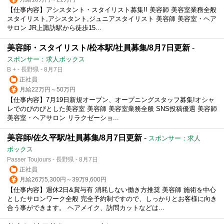
【仕事内容】アシスタント・スタイリスト募集!! 美容師 美容室業務全般
スタイリスト,アシスタント,ジュニアスタイリスト 美容師 美容室・ヘア
サロン JR上諏訪駅から徒歩15...
美容師・スタイリスト/松本駅/社員募集/8月7日更新
-
スポンサー：求人ボックス
B + - 長野県 - 8月7日
正社員
月給22万円～50万円
【仕事内容】7月19日新規オープン、オープニングスタッフ募集!オシャ
レでのびのびとした美容室 美容師 美容室業務全般 SNS投稿優遇 美容師
美容室・ヘアサロン リラクゼーショ...
美容師/佐久平駅/社員募集/8月7日更新
-
スポンサー：求人
ボックス
Passer Toujours - 長野県 - 8月7日
正社員
月給26万5,300円～39万9,600円
【仕事内容】週休2日&賞与有 消耗しない働き方推奨 美容師 施術を中心
としたサロンワーク全般 完全予約制ですので、しっかりとお客様に向き
合う事ができます。 ヘアメイク、訪問カットなどは...