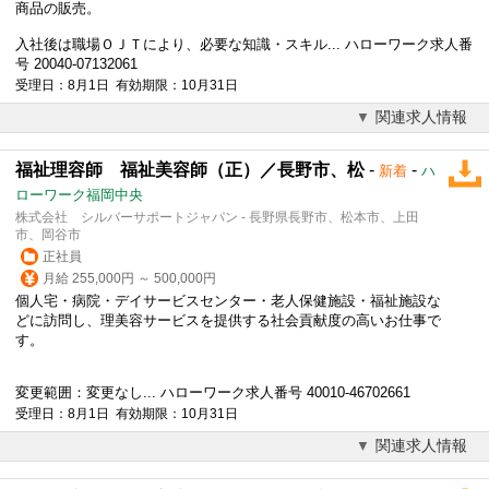
商品の販売。
入社後は職場ＯＪＴにより、必要な知識・スキル... ハローワーク求人番
号 20040-07132061
受理日：8月1日 有効期限：10月31日
関連求人情報
福祉理容師 福祉美容師（正）／長野市、松
-
-
新着
ハ
ローワーク福岡中央
株式会社 シルバーサポートジャパン - 長野県長野市、松本市、上田
市、岡谷市
正社員
月給 255,000円 ～ 500,000円
個人宅・病院・デイサービスセンター・老人保健施設・福祉施設な
どに訪問し、理美容サービスを提供する社会貢献度の高いお仕事で
す。
変更範囲：変更なし... ハローワーク求人番号 40010-46702661
受理日：8月1日 有効期限：10月31日
関連求人情報