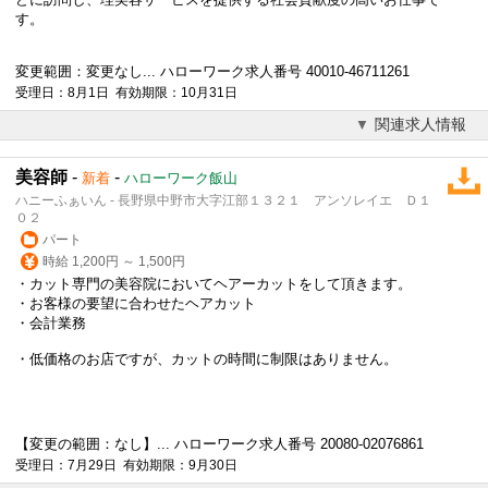
す。
変更範囲：変更なし... ハローワーク求人番号 40010-46711261
受理日：8月1日 有効期限：10月31日
関連求人情報
美容師
-
-
新着
ハローワーク飯山
ハニーふぁいん - 長野県中野市大字江部１３２１ アンソレイエ Ｄ１
０２
パート
時給 1,200円 ～ 1,500円
・カット専門の美容院においてヘアーカットをして頂きます。
・お客様の要望に合わせたヘアカット
・会計業務
・低価格のお店ですが、カットの時間に制限はありません。
【変更の範囲：なし】... ハローワーク求人番号 20080-02076861
受理日：7月29日 有効期限：9月30日