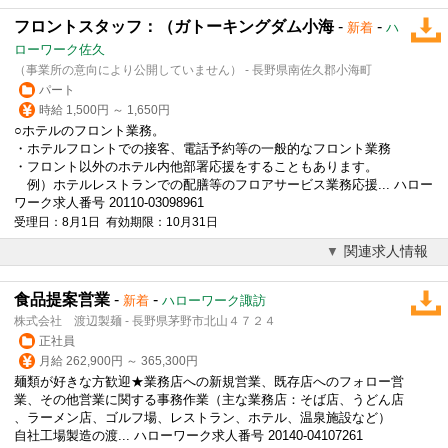
フロントスタッフ：（ガトーキングダム小海
-
-
新着
ハ
ローワーク佐久
（事業所の意向により公開していません） - 長野県南佐久郡小海町
パート
時給 1,500円 ～ 1,650円
○ホテルのフロント業務。
・ホテルフロントでの接客、電話予約等の一般的なフロント業務
・フロント以外のホテル内他部署応援をすることもあります。
例）ホテルレストランでの配膳等のフロアサービス業務応援... ハロー
ワーク求人番号 20110-03098961
受理日：8月1日 有効期限：10月31日
関連求人情報
食品提案営業
-
-
新着
ハローワーク諏訪
株式会社 渡辺製麺 - 長野県茅野市北山４７２４
正社員
月給 262,900円 ～ 365,300円
麺類が好きな方歓迎★業務店への新規営業、既存店へのフォロー営
業、その他営業に関する事務作業（主な業務店：そば店、うどん店
、ラーメン店、
ゴルフ場
、レストラン、ホテル、温泉施設など）
自社工場製造の渡... ハローワーク求人番号 20140-04107261