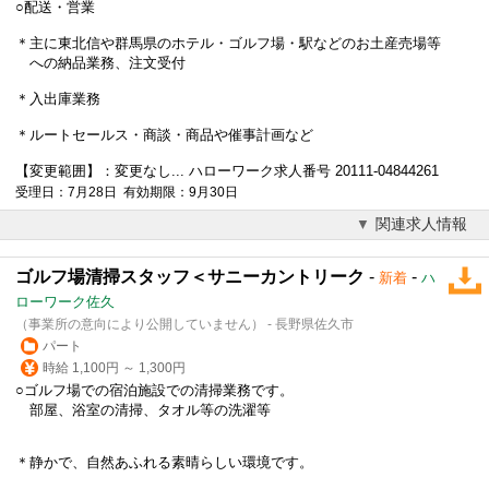
○配送・営業
＊主に東北信や群馬県のホテル・
ゴルフ場
・駅などのお土産売場等
への納品業務、注文受付
＊入出庫業務
＊ルートセールス・商談・商品や催事計画など
【変更範囲】：変更なし... ハローワーク求人番号 20111-04844261
受理日：7月28日 有効期限：9月30日
関連求人情報
ゴルフ場清掃スタッフ＜サニーカントリーク
-
-
新着
ハ
ローワーク佐久
（事業所の意向により公開していません） - 長野県佐久市
パート
時給 1,100円 ～ 1,300円
○
ゴルフ場
での宿泊施設での清掃業務です。
部屋、浴室の清掃、タオル等の洗濯等
＊静かで、自然あふれる素晴らしい環境です。