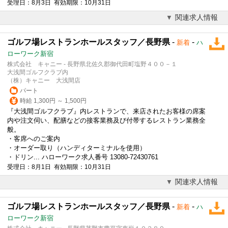
受理日：8月3日 有効期限：10月31日
関連求人情報
ゴルフ場レストランホールスタッフ／長野県
-
-
新着
ハ
ローワーク新宿
株式会社 キャニー - 長野県北佐久郡御代田町塩野４００－１
大浅間ゴルフクラブ内
（株）キャニー 大浅間店
パート
時給 1,300円 ～ 1,500円
『大浅間ゴルフクラブ』内レストランで、来店されたお客様の席案
内や注文伺い、配膳などの接客業務及び付帯するレストラン業務全
般。
・客席へのご案内
・オーダー取り（ハンディターミナルを使用）
・ドリン... ハローワーク求人番号 13080-72430761
受理日：8月1日 有効期限：10月31日
関連求人情報
ゴルフ場レストランホールスタッフ／長野県
-
-
新着
ハ
ローワーク新宿