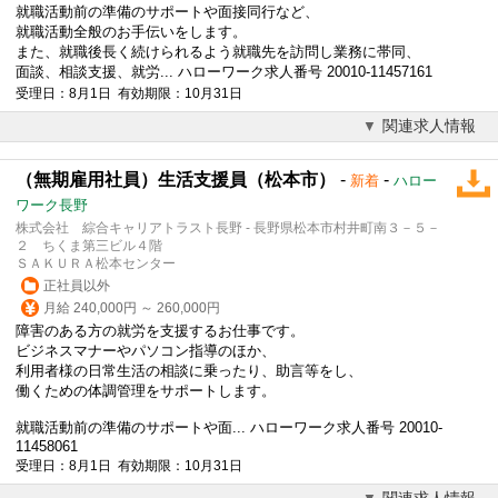
就職活動前の準備のサポートや面接同行など、
就職活動全般のお手伝いをします。
また、就職後長く続けられるよう就職先を訪問し業務に帯同、
面談、相談支援、就労... ハローワーク求人番号 20010-11457161
受理日：8月1日 有効期限：10月31日
関連求人情報
（無期雇用社員）生活支援員（松本市）
-
-
新着
ハロー
ワーク長野
株式会社 綜合キャリアトラスト長野 - 長野県松本市村井町南３－５－
２ ちくま第三ビル４階
ＳＡＫＵＲＡ松本センター
正社員以外
月給 240,000円 ～ 260,000円
障害のある方の就労を支援するお仕事です。
ビジネスマナーやパソコン指導のほか、
利用者様の日常生活の相談に乗ったり、助言等をし、
働くための体調管理をサポートします。
就職活動前の準備のサポートや面... ハローワーク求人番号 20010-
11458061
受理日：8月1日 有効期限：10月31日
関連求人情報