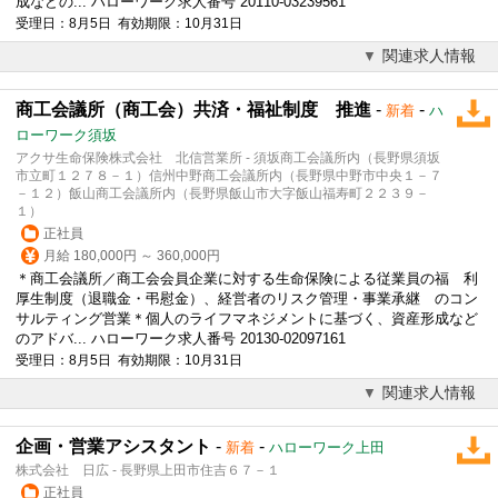
成などの... ハローワーク求人番号 20110-03239561
受理日：8月5日 有効期限：10月31日
関連求人情報
商工会議所（商工会）共済・福祉制度 推進
-
-
新着
ハ
ローワーク須坂
アクサ生命保険株式会社 北信営業所 - 須坂商工会議所内（長野県須坂
市立町１２７８－１）信州中野商工会議所内（長野県中野市中央１－７
－１２）飯山商工会議所内（長野県飯山市大字飯山福寿町２２３９－
１）
正社員
月給 180,000円 ～ 360,000円
＊商工会議所／商工会会員企業に対する生命保険による従業員の福 利
厚生制度（退職金・弔慰金）、経営者のリスク管理・事業承継 の
コン
サルティング
営業＊個人のライフマネジメントに基づく、資産形成など
のアドバ... ハローワーク求人番号 20130-02097161
受理日：8月5日 有効期限：10月31日
関連求人情報
企画・営業アシスタント
-
-
新着
ハローワーク上田
株式会社 日広 - 長野県上田市住吉６７－１
正社員