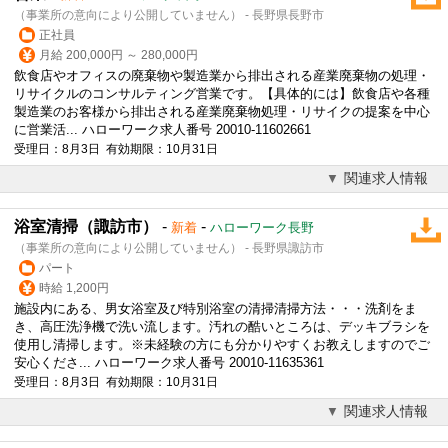
（事業所の意向により公開していません） - 長野県長野市
正社員
月給 200,000円 ～ 280,000円
飲食店やオフィスの廃棄物や製造業から排出される産業廃棄物の処理・
リサイクルの
コンサルティング
営業です。【具体的には】飲食店や各種
製造業のお客様から排出される産業廃棄物処理・リサイクの提案を中心
に営業活... ハローワーク求人番号 20010-11602661
受理日：8月3日 有効期限：10月31日
関連求人情報
浴室清掃（諏訪市）
-
-
新着
ハローワーク長野
（事業所の意向により公開していません） - 長野県諏訪市
パート
時給 1,200円
施設内にある、男女浴室及び特別浴室の清掃清掃方法・・・洗剤をま
き、高圧洗浄機で洗い流します。汚れの酷いところは、デッキブラシを
使用し清掃します。※未経験の方にも分かりやすくお教えしますのでご
安心くださ... ハローワーク求人番号 20010-11635361
受理日：8月3日 有効期限：10月31日
関連求人情報