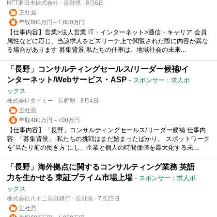
NTT東日本株式会社 - 長野県 - 8月6日
正社員
年収800万円～1,000万円
【仕事内容】営業>法人営業 IT・インターネット>通信・キャリア 会員
属性などに応じ、当該求人をビズリーチ上で閲覧された際に内容が異な
る場合があります 募集背景 私たちの仕事は、地域社会の未来...
「長野」コンサルティングセールス/リーダー候補/イ
ンターネット/Webサービス・ASP
-
スポンサー：求人ボ
ックス
株式会社タイミー - 長野県 - 8月4日
正社員
年収480万円～700万円
【仕事内容】「長野」コンサルティングセールス/リーダー候補 仕事内
容: 「募集背景」 私たちの挑戦はまだ始まったばかり。 スポットワーク
を“当たり前の働き方”にし、企業と個人の時間価値を最大化する未...
「長野」海外拠点に関するコンサルティング業務 英語
力を生かせる 東証プライム市場上場
-
スポンサー：求人ボ
ックス
株式会社八十二長野銀行 - 長野県 - 7月25日
正社員