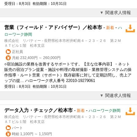
受理日：8月3日 有効期限：10月31日
関連求人情報
営業（フィールド・アドバイザー）／松本市
-
-
新着
ハ
ローワーク静岡
株式会社 リバティー - 長野県松本市村井町南４－２３－２６ 第２Ｍ
ＡＴビル１階 松本支店
正社員
月給 232,400円 ～ 260,000円
○宿泊施設の業務を改善するサポートです。【主な仕事内容】・ネット
販売の宿泊プラン提案・施設や料理の取材撮影・業務管理システムの操
作指導・ルート営業（サポート）既存顧客に対して定期訪問し、売上ア
ップの提... ハローワーク求人番号 22010-19279061
受理日：8月3日 有効期限：10月31日
関連求人情報
データ入力・チェック／松本市
-
-
新着
ハローワーク静岡
株式会社 リバティー - 長野県松本市村井町南４－２３－２６ 第２Ｍ
ＡＴビル１階 松本支店
パート
時給 1,100円 ～ 1,150円