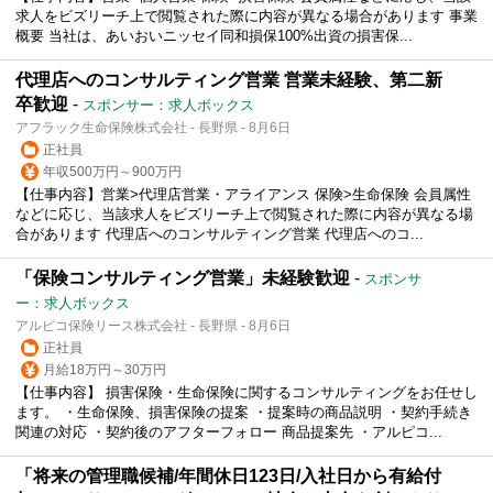
求人をビズリーチ上で閲覧された際に内容が異なる場合があります 事業
概要 当社は、あいおいニッセイ同和損保100%出資の損害保...
代理店へのコンサルティング営業 営業未経験、第二新
卒歓迎
-
スポンサー：求人ボックス
アフラック生命保険株式会社 - 長野県 - 8月6日
正社員
年収500万円～900万円
【仕事内容】営業>代理店営業・アライアンス 保険>生命保険 会員属性
などに応じ、当該求人をビズリーチ上で閲覧された際に内容が異なる場
合があります 代理店へのコンサルティング営業 代理店へのコ...
「保険コンサルティング営業」未経験歓迎
-
スポンサ
ー：求人ボックス
アルピコ保険リース株式会社 - 長野県 - 8月6日
正社員
月給18万円～30万円
【仕事内容】 損害保険・生命保険に関するコンサルティングをお任せし
ます。 ・生命保険、損害保険の提案 ・提案時の商品説明 ・契約手続き
関連の対応 ・契約後のアフターフォロー 商品提案先 ・アルピコ...
「将来の管理職候補/年間休日123日/入社日から有給付