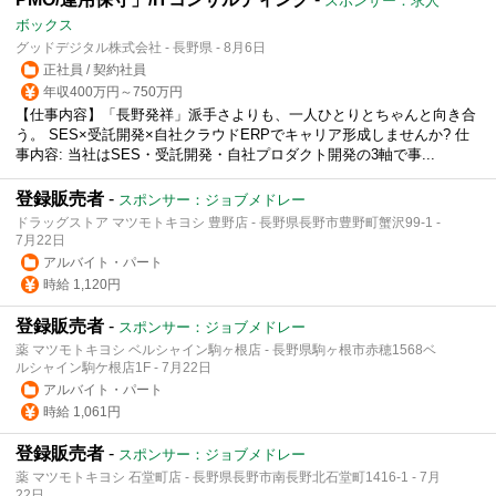
スポンサー：求人
ボックス
グッドデジタル株式会社 - 長野県 - 8月6日
正社員 / 契約社員
年収400万円～750万円
【仕事内容】「長野発祥」派手さよりも、一人ひとりとちゃんと向き合
う。 SES×受託開発×自社クラウドERPでキャリア形成しませんか? 仕
事内容: 当社はSES・受託開発・自社プロダクト開発の3軸で事...
登録販売者
-
スポンサー：ジョブメドレー
ドラッグストア マツモトキヨシ 豊野店 - 長野県長野市豊野町蟹沢99-1 -
7月22日
アルバイト・パート
時給 1,120円
登録販売者
-
スポンサー：ジョブメドレー
薬 マツモトキヨシ ベルシャイン駒ヶ根店 - 長野県駒ヶ根市赤穂1568ベ
ルシャイン駒ケ根店1F - 7月22日
アルバイト・パート
時給 1,061円
登録販売者
-
スポンサー：ジョブメドレー
薬 マツモトキヨシ 石堂町店 - 長野県長野市南長野北石堂町1416-1 - 7月
22日