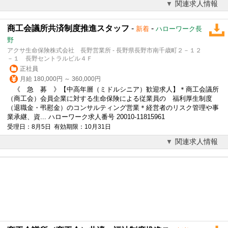
関連求人情報
商工会議所共済制度推進スタッフ
-
-
新着
ハローワーク長
野
アクサ生命保険株式会社 長野営業所 - 長野県長野市南千歳町２－１２
－１ 長野セントラルビル４Ｆ
正社員
月給 180,000円 ～ 360,000円
《 急 募 》【中高年層（ミドルシニア）歓迎求人】＊商工会議所
（商工会）会員企業に対する生命保険による従業員の 福利厚生制度
（退職金・弔慰金）の
コンサルティング
営業＊経営者のリスク管理や事
業承継、資... ハローワーク求人番号 20010-11815961
受理日：8月5日 有効期限：10月31日
関連求人情報