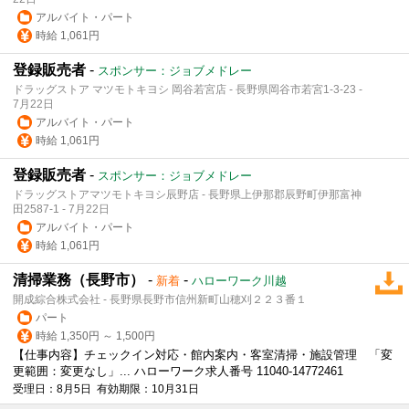
アルバイト・パート
時給 1,061円
登録販売者
-
スポンサー：ジョブメドレー
ドラッグストア マツモトキヨシ 岡谷若宮店 - 長野県岡谷市若宮1-3-23 -
7月22日
アルバイト・パート
時給 1,061円
登録販売者
-
スポンサー：ジョブメドレー
ドラッグストアマツモトキヨシ辰野店 - 長野県上伊那郡辰野町伊那富神
田2587-1 - 7月22日
アルバイト・パート
時給 1,061円
清掃業務（長野市）
-
-
新着
ハローワーク川越
開成綜合株式会社 - 長野県長野市信州新町山穂刈２２３番１
パート
時給 1,350円 ～ 1,500円
【仕事内容】チェックイン対応・館内案内・客室清掃・施設管理 「変
更範囲：変更なし」... ハローワーク求人番号 11040-14772461
受理日：8月5日 有効期限：10月31日