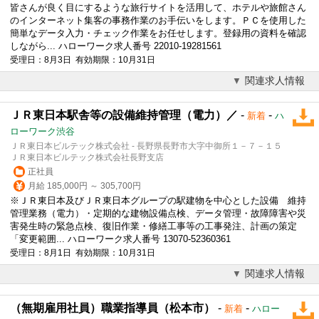
皆さんが良く目にするような旅行サイトを活用して、ホテルや旅館さん
のインターネット集客の事務作業のお手伝いをします。ＰＣを使用した
簡単なデータ入力・チェック作業をお任せします。登録用の資料を確認
しながら... ハローワーク求人番号 22010-19281561
受理日：8月3日 有効期限：10月31日
関連求人情報
ＪＲ東日本駅舎等の設備維持管理（電力）／
-
-
新着
ハ
ローワーク渋谷
ＪＲ東日本ビルテック株式会社 - 長野県長野市大字中御所１－７－１５
ＪＲ東日本ビルテック株式会社長野支店
正社員
月給 185,000円 ～ 305,700円
※ＪＲ東日本及びＪＲ東日本グループの駅建物を中心とした設備 維持
管理業務（電力）・定期的な建物設備点検、データ管理・故障障害や災
害発生時の緊急点検、復旧作業・修繕工事等の工事発注、計画の策定
「変更範囲... ハローワーク求人番号 13070-52360361
受理日：8月1日 有効期限：10月31日
関連求人情報
（無期雇用社員）職業指導員（松本市）
-
-
新着
ハロー