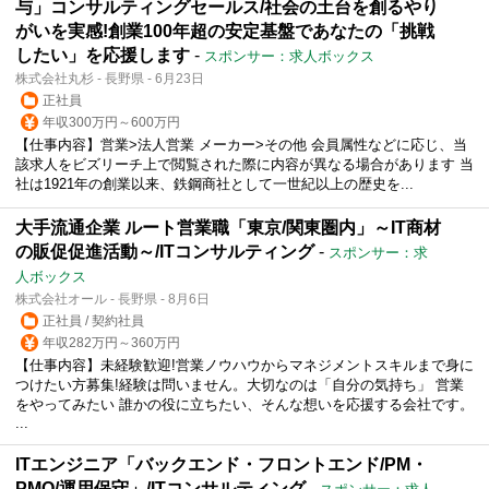
与」コンサルティングセールス/社会の土台を創るやり
がいを実感!創業100年超の安定基盤であなたの「挑戦
したい」を応援します
-
スポンサー：求人ボックス
株式会社丸杉 - 長野県 - 6月23日
正社員
年収300万円～600万円
【仕事内容】営業>法人営業 メーカー>その他 会員属性などに応じ、当
該求人をビズリーチ上で閲覧された際に内容が異なる場合があります 当
社は1921年の創業以来、鉄鋼商社として一世紀以上の歴史を...
大手流通企業 ルート営業職「東京/関東圏内」～IT商材
の販促促進活動～/ITコンサルティング
-
スポンサー：求
人ボックス
株式会社オール - 長野県 - 8月6日
正社員 / 契約社員
年収282万円～360万円
【仕事内容】未経験歓迎!営業ノウハウからマネジメントスキルまで身に
つけたい方募集!経験は問いません。大切なのは「自分の気持ち」 営業
をやってみたい 誰かの役に立ちたい、そんな想いを応援する会社です。
...
ITエンジニア「バックエンド・フロントエンド/PM・
PMO/運用保守」/ITコンサルティング
-