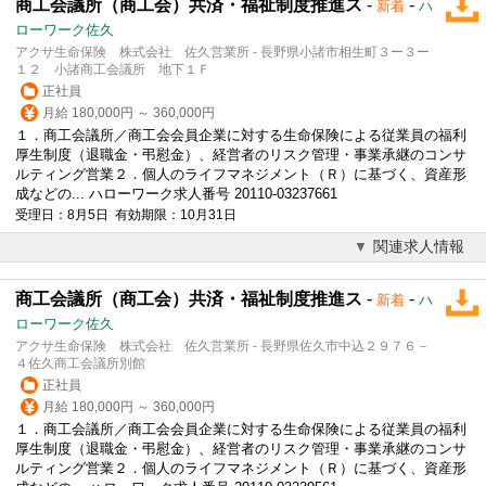
商工会議所（商工会）共済・福祉制度推進ス
-
-
新着
ハ
ローワーク佐久
アクサ生命保険 株式会社 佐久営業所 - 長野県小諸市相生町３ー３ー
１２ 小諸商工会議所 地下１Ｆ
正社員
月給 180,000円 ～ 360,000円
１．商工会議所／商工会会員企業に対する生命保険による従業員の福利
厚生制度（退職金・弔慰金）、経営者のリスク管理・事業承継の
コンサ
ルティング
営業２．個人のライフマネジメント（Ｒ）に基づく、資産形
成などの... ハローワーク求人番号 20110-03237661
受理日：8月5日 有効期限：10月31日
関連求人情報
商工会議所（商工会）共済・福祉制度推進ス
-
-
新着
ハ
ローワーク佐久
アクサ生命保険 株式会社 佐久営業所 - 長野県佐久市中込２９７６－
４佐久商工会議所別館
正社員
月給 180,000円 ～ 360,000円
１．商工会議所／商工会会員企業に対する生命保険による従業員の福利
厚生制度（退職金・弔慰金）、経営者のリスク管理・事業承継の
コンサ
ルティング
営業２．個人のライフマネジメント（Ｒ）に基づく、資産形