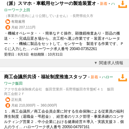
（派）スマホ・車載用センサーの製造装置オ
-
-
新着
ハ
ローワーク上田
（事業所の意向により公開していません） - 長野県佐久市
有期雇用
月給 207,111円
・機械オペレータ・・・簡単なＰＣ操作、顕微鏡検査あり・部品の搬
送・・・完成品置き場から、次工程へ運ぶ作業です・装置オペレータ
ー・・・機械に製品をセットして、センサーを 製造する作業です、Ｐ
Ｃに入力した... ハローワーク求人番号 20040-07352261
受理日：8月3日 有効期限：10月31日
関連求人情報
商工会議所共済・福祉制度推進スタッフ
-
-
新着
ハロー
ワーク飯田
アクサ生命保険株式会社 飯田営業所 - 長野県飯田市常盤町４１ 飯田
商工会館２Ｆ
正社員
月給 210,000円 ～ 360,000円
１．商工会議所／商工会会員企業に対する生命保険による従業員の福利
厚生制度（退職金・弔慰金）、経営者のリスク管理・事業承継の
コンサ
ルティング
営業２．中小企業における健康経営Ｒ導入・実践支援３．個
人のライ... ハローワーク求人番号 20050-04797161