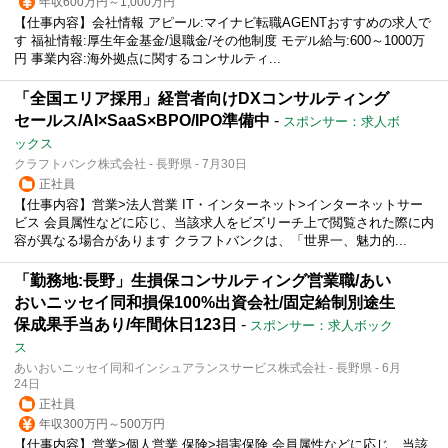
年収600万円～1,000万円
【仕事内容】会社情報 アピール:マイナビ転職AGENTおすすめの求人で
す 福祉情報:厚生年金基金/退職金/その他制度 モデル給与:600～1000万
円 事業内容:海外拠点に関するコンサルティ...
「全国エリア採用」経営者向けDXコンサルティング
セールス/AI×SaaS×BPO/IPO準備中
-
スポンサー：求人ボ
ックス
クラフトバンク株式会社 - 長野県 - 7月30日
正社員
【仕事内容】営業>法人営業 IT・インターネット>インターネットサー
ビス 会員属性などに応じ、当該求人をビズリーチ上で閲覧された際に内
容が異なる場合があります クラフトバンクは、「世界一、魅力的...
「勤務地:長野」生損保コンサルティング営業職/あい
おいニッセイ同和損保100%出資会社/固定給制別途生
保成果手当あり/年間休日123日
-
スポンサー：求人ボック
ス
あいおいニッセイ同和インシュアランスサービス株式会社 - 長野県 - 6月
24日
正社員
年収300万円～500万円
【仕事内容】営業>個人営業 保険>損害保険 会員属性などに応じ、当該