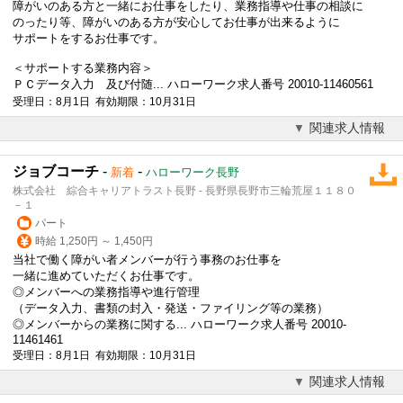
障がいのある方と一緒にお仕事をしたり、業務指導や仕事の相談に
のったり等、障がいのある方が安心してお仕事が出来るように
サポートをするお仕事です。
＜サポートする業務内容＞
ＰＣデータ入力 及び付随... ハローワーク求人番号 20010-11460561
受理日：8月1日 有効期限：10月31日
関連求人情報
ジョブコーチ
-
-
新着
ハローワーク長野
株式会社 綜合キャリアトラスト長野 - 長野県長野市三輪荒屋１１８０
－１
パート
時給 1,250円 ～ 1,450円
当社で働く障がい者メンバーが行う事務のお仕事を
一緒に進めていただくお仕事です。
◎メンバーへの業務指導や進行管理
（データ入力、書類の封入・発送・ファイリング等の業務）
◎メンバーからの業務に関する... ハローワーク求人番号 20010-
11461461
受理日：8月1日 有効期限：10月31日
関連求人情報