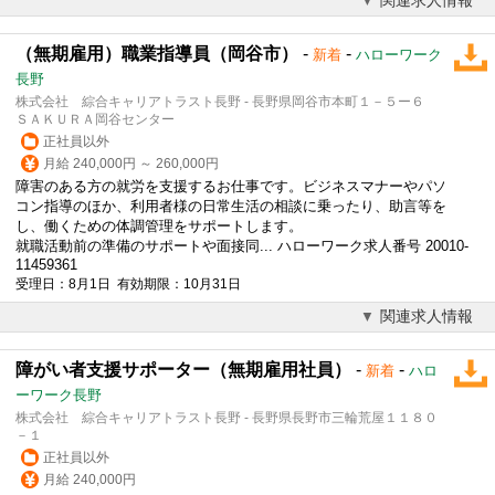
（無期雇用）職業指導員（岡谷市）
-
-
新着
ハローワーク
長野
株式会社 綜合キャリアトラスト長野 - 長野県岡谷市本町１－５ー６
ＳＡＫＵＲＡ岡谷センター
正社員以外
月給 240,000円 ～ 260,000円
障害のある方の就労を支援するお仕事です。ビジネスマナーやパソ
コン指導のほか、利用者様の日常生活の相談に乗ったり、助言等を
し、働くための体調管理をサポートします。
就職活動前の準備のサポートや面接同... ハローワーク求人番号 20010-
11459361
受理日：8月1日 有効期限：10月31日
関連求人情報
障がい者支援サポーター（無期雇用社員）
-
-
新着
ハロ
ーワーク長野
株式会社 綜合キャリアトラスト長野 - 長野県長野市三輪荒屋１１８０
－１
正社員以外
月給 240,000円