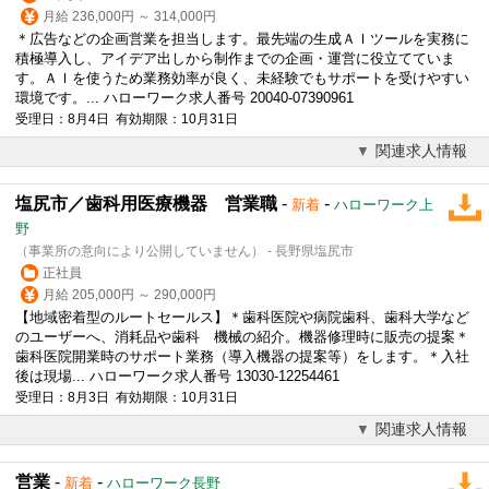
月給 236,000円 ～ 314,000円
＊広告などの企画営業を担当します。最先端の生成ＡＩツールを実務に
積極導入し、アイデア出しから制作までの企画・運営に役立てていま
す。ＡＩを使うため業務効率が良く、未経験でもサポートを受けやすい
環境です。... ハローワーク求人番号 20040-07390961
受理日：8月4日 有効期限：10月31日
関連求人情報
塩尻市／歯科用医療機器 営業職
-
-
新着
ハローワーク上
野
（事業所の意向により公開していません） - 長野県塩尻市
正社員
月給 205,000円 ～ 290,000円
【地域密着型のルートセールス】＊歯科医院や病院歯科、歯科大学など
のユーザーへ、消耗品や歯科 機械の紹介。機器修理時に販売の提案＊
歯科医院開業時のサポート業務（導入機器の提案等）をします。＊入社
後は現場... ハローワーク求人番号 13030-12254461
受理日：8月3日 有効期限：10月31日
関連求人情報
営業
-
-
新着
ハローワーク長野