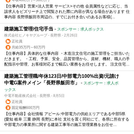
【仕事内容】営業>法人営業 サービス>その他 会員属性などに応じ、当
該求人をビズリーチ上で閲覧された際に内容が異なる場合があります 仕
事内容 長野県飯田市周辺の、すでにお付き合いのあるお客様(...
建築施工管理/住宅手当
-
スポンサー：求人ボックス
株式会社ヒノキヤグループ - 長野県 - 2月26日
正社員
月給35万円～60万円
【仕事内容】具体的な仕事内容 ・木造注文住宅の施工管理をご担当いた
だきます。 ・工程、予算、安全、品質管理から、資材、機材、職人の手
配指示や管理、お客様対応まで幅広い業務をお任せします。 注文住宅...
建築施工管理職/年休123日/中部電力100%出資/元請け
中電G案件メイン「長野県飯田市」
-
スポンサー：求人ボ
ックス
中電不動産株式会社 - 長野県 - 8月5日
正社員
固定報酬600万円
【仕事内容】会社情報 アピール:中部電力の供給エリアである中部5県
(愛知 岐阜 三重 静岡 長野)に本社 支社を置く同社にて、各県に所在する
中部電力の事業所に関する建築工事等の施工管理業務をお任せ...