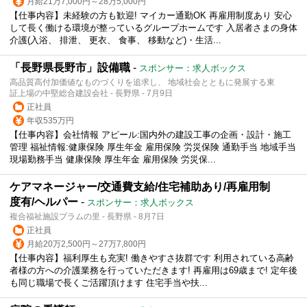
月給21万7,000円～28万5,000円
【仕事内容】未経験の方も歓迎! マイカー通勤OK 再雇用制度あり 安心
して長く働ける環境が整っているグループホームです 入居者さまの身体
介護(入浴、 排泄、 更衣、 食事、 移動など)・生活...
「長野県長野市」設備職
-
スポンサー：求人ボックス
高品質高付加価値なものづくりを追求し、 地域社会とともに発展する東
証上場の中堅総合建設会社 - 長野県 - 7月9日
正社員
年収535万円
【仕事内容】会社情報 アピール:国内外の建設工事の企画・設計・施工
管理 福祉情報:健康保険 厚生年金 雇用保険 労災保険 通勤手当 地域手当
現場勤務手当 健康保険 厚生年金 雇用保険 労災保...
ケアマネージャー/交通費支給/住宅補助あり/再雇用制
度有/ヘルパー
-
スポンサー：求人ボックス
複合福祉施設プラムの里 - 長野県 - 8月7日
正社員
月給20万2,500円～27万7,800円
【仕事内容】福利厚生も充実! 働きやすさ抜群です 利用されている高齢
者様の方への介護業務を行っていただきます! 再雇用は69歳まで! 定年後
も同じ職場で長くご活躍頂けます 住宅手当や扶...