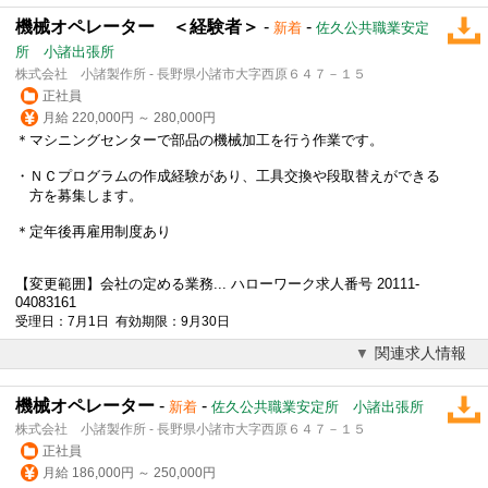
機械オペレーター ＜経験者＞
-
-
新着
佐久公共職業安定
所 小諸出張所
株式会社 小諸製作所 - 長野県小諸市大字西原６４７－１５
正社員
月給 220,000円 ～ 280,000円
＊マシニングセンターで部品の機械加工を行う作業です。
・ＮＣプログラムの作成経験があり、工具交換や段取替えができる
方を募集します。
＊
定年後
再雇用制度あり
【変更範囲】会社の定める業務... ハローワーク求人番号 20111-
04083161
受理日：7月1日 有効期限：9月30日
関連求人情報
機械オペレーター
-
-
新着
佐久公共職業安定所 小諸出張所
株式会社 小諸製作所 - 長野県小諸市大字西原６４７－１５
正社員
月給 186,000円 ～ 250,000円