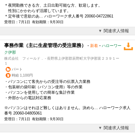
＊夜間勤務できる方、土日出勤可能な方、歓迎します。
性別にかかわらず活躍しています。
＊
定年後
で意欲のあ... ハローワーク求人番号 20060-04722861
受理日：7月1日 有効期限：9月30日
関連求人情報
事務作業（主に生産管理の受注業務）
-
-
新着
ハローワー
ク伊那
株式会社 フィールド． - 長野県上伊那郡辰野町大字伊那富２３９１ー
１
パート
時給 1,100円
・パソコンにて客先からの受注等の伝票入力業務
・包装材の袋印刷（パソコン使用）等の作業
・パソコンを使用しての簡単な集計作業
・外部からの電話対応業務
※パソコンはそれほど難しくはありません。決めら... ハローワーク求人
番号 20060-04805061
受理日：7月1日 有効期限：9月30日
関連求人情報