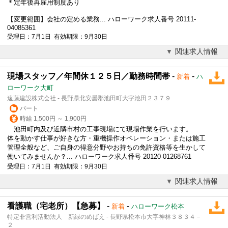
＊
定年後
再雇用制度あり
【変更範囲】会社の定める業務... ハローワーク求人番号 20111-
04085361
受理日：7月1日 有効期限：9月30日
関連求人情報
現場スタッフ／年間休１２５日／勤務時間帯
-
-
新着
ハ
ローワーク大町
遠藤建設株式会社 - 長野県北安曇郡池田町大字池田２３７９
パート
時給 1,500円 ～ 1,900円
池田町内及び近隣市村の工事現場にて現場作業を行います。
体を動かす仕事が好きな方・重機操作オペレーション・または施工
管理全般など、ご自身の得意分野やお持ちの免許資格等を生かして
働いてみませんか？... ハローワーク求人番号 20120-01268761
受理日：7月1日 有効期限：9月30日
関連求人情報
看護職（宅老所）【急募】
-
-
新着
ハローワーク松本
特定非営利活動法人 新緑のめばえ - 長野県松本市大字神林３８３４－
２