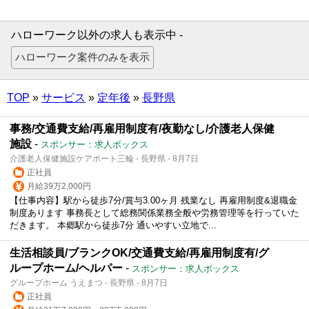
ハローワーク以外の求人も表示中 -
TOP
»
サービス
»
定年後
»
長野県
事務/交通費支給/再雇用制度有/夜勤なし/介護老人保健
施設
-
スポンサー：求人ボックス
介護老人保健施設ケアポート三輪 - 長野県 - 8月7日
正社員
月給39万2,000円
【仕事内容】駅から徒歩7分/賞与3.00ヶ月 残業なし 再雇用制度&退職金
制度あります 事務長として総務関係業務全般や労務管理等を行っていた
だきます。 本郷駅から徒歩7分 通いやすい立地で...
生活相談員/ブランクOK/交通費支給/再雇用制度有/グ
ループホーム/ヘルパー
-
スポンサー：求人ボックス
グループホーム うえまつ - 長野県 - 8月7日
正社員