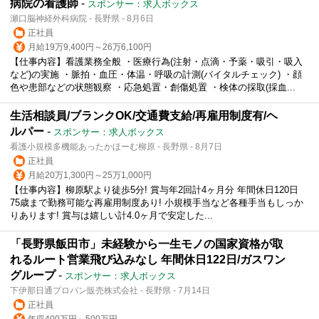
病院の看護師
-
スポンサー：求人ボックス
瀬口脳神経外科病院 - 長野県 - 8月6日
正社員
月給19万9,400円～26万6,100円
【仕事内容】看護業務全般 ・医療行為(注射・点滴・予薬・吸引・吸入
など)の実施 ・脈拍・血圧・体温・呼吸の計測(バイタルチェック) ・顔
色や患部などの状態観察 ・応急処置・創傷処置 ・検体の採取(採血...
生活相談員/ブランクOK/交通費支給/再雇用制度有/ヘ
ルパー
-
スポンサー：求人ボックス
看護小規模多機能あったかほーむ柳原 - 長野県 - 8月7日
正社員
月給20万1,300円～25万1,000円
【仕事内容】柳原駅より徒歩5分! 賞与年2回計4ヶ月分 年間休日120日
75歳まで勤務可能な再雇用制度あり! 小規模手当など各種手当もしっか
りあります! 賞与は嬉しい計4.0ヶ月で安定した...
「長野県飯田市」未経験から一生モノの国家資格が取
れるルート営業飛び込みなし 年間休日122日/ガスワン
グループ
-
スポンサー：求人ボックス
下伊那日通プロパン販売株式会社 - 長野県 - 7月14日
正社員
年収400万円～500万円