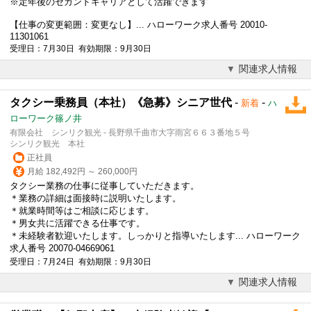
※
定年後
のセカンドキャリアとして活躍できます
【仕事の変更範囲：変更なし】... ハローワーク求人番号 20010-
11301061
受理日：7月30日 有効期限：9月30日
関連求人情報
タクシー乗務員（本社）《急募》シニア世代
-
-
新着
ハ
ローワーク篠ノ井
有限会社 シンリク観光 - 長野県千曲市大字雨宮６６３番地５号
シンリク観光 本社
正社員
月給 182,492円 ～ 260,000円
タクシー業務の仕事に従事していただきます。
＊業務の詳細は面接時に説明いたします。
＊就業時間等はご相談に応じます。
＊男女共に活躍できる仕事です。
＊未経験者歓迎いたします。しっかりと指導いたします... ハローワーク
求人番号 20070-04669061
受理日：7月24日 有効期限：9月30日
関連求人情報