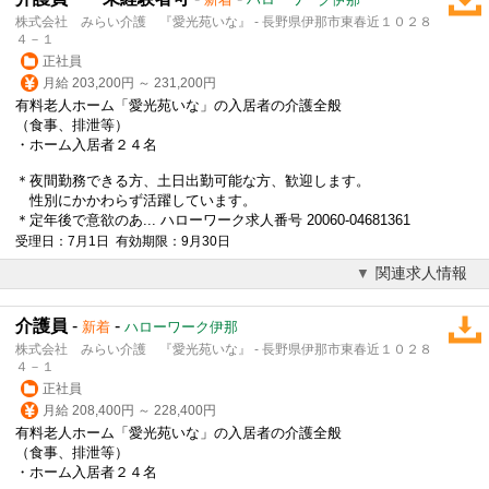
株式会社 みらい介護 『愛光苑いな』 - 長野県伊那市東春近１０２８
４－１
正社員
月給 203,200円 ～ 231,200円
有料老人ホーム「愛光苑いな」の入居者の介護全般
（食事、排泄等）
・ホーム入居者２４名
＊夜間勤務できる方、土日出勤可能な方、歓迎します。
性別にかかわらず活躍しています。
＊
定年後
で意欲のあ... ハローワーク求人番号 20060-04681361
受理日：7月1日 有効期限：9月30日
関連求人情報
介護員
-
-
新着
ハローワーク伊那
株式会社 みらい介護 『愛光苑いな』 - 長野県伊那市東春近１０２８
４－１
正社員
月給 208,400円 ～ 228,400円
有料老人ホーム「愛光苑いな」の入居者の介護全般
（食事、排泄等）
・ホーム入居者２４名