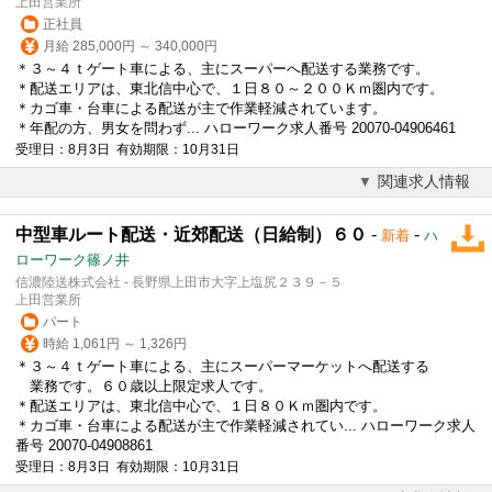
上田営業所
正社員
月給 285,000円 ～ 340,000円
＊３～４ｔゲート車による、主にスーパーへ配送する業務です。
＊配送エリアは、東北信中心で、１日８０～２００Ｋｍ圏内です。
＊カゴ車・台車による配送が主で作業軽減されています。
＊年配の方、男女を問わず... ハローワーク求人番号 20070-04906461
受理日：8月3日 有効期限：10月31日
関連求人情報
中型車ルート配送・近郊配送（日給制）６０
-
-
新着
ハ
ローワーク篠ノ井
信濃陸送株式会社 - 長野県上田市大字上塩尻２３９－５
上田営業所
パート
時給 1,061円 ～ 1,326円
＊３～４ｔゲート車による、主にスーパーマーケットへ配送する
業務です。６０歳以上限定求人です。
＊配送エリアは、東北信中心で、１日８０Ｋｍ圏内です。
＊カゴ車・台車による配送が主で作業軽減されてい... ハローワーク求人
番号 20070-04908861
受理日：8月3日 有効期限：10月31日