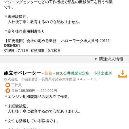
マシニングセンターなどの工作機械で部品の機械加工を行う作業
です。
＊未経験歓迎。
入社後丁寧に教育するので心配ありません。
＊
定年後
再雇用制度あり
【変更範囲】会社の定める業務... ハローワーク求人番号 20111-
04084061
受理日：7月1日 有効期限：9月30日
関連求人情報
組立オペレーター
-
-
新着
佐久公共職業安定所 小諸出張所
株式会社 小諸製作所 - 長野県小諸市大字西原６４７－１５
正社員
月給 186,000円 ～ 250,000円
＊エンジン用機能部品の組み立て作業。
＊未経験歓迎。
入社後丁寧に教育するので心配ありません。
＊女性も活躍している職場です。