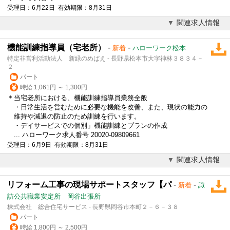
受理日：6月22日 有効期限：8月31日
関連求人情報
機能訓練指導員（宅老所）
-
-
新着
ハローワーク松本
特定非営利活動法人 新緑のめばえ - 長野県松本市大字神林３８３４－
２
パート
時給 1,061円 ～ 1,300円
＊当宅老所における、機能訓練指導員業務全般
・日常生活を営むために必要な機能を改善、また、現状の能力の
維持や減退の防止のため訓練を行います。
・デイサービスでの個別」機能訓練とプランの作成
... ハローワーク求人番号 20020-09809661
受理日：6月9日 有効期限：8月31日
関連求人情報
リフォーム工事の現場サポートスタッフ【パ
-
-
新着
諏
訪公共職業安定所 岡谷出張所
株式会社 総合住宅サービス - 長野県岡谷市本町２－６－３８
パート
時給 1,800円 ～ 2,500円