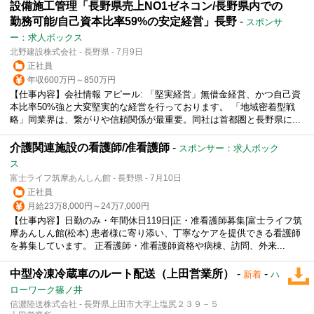
設備施工管理「長野県売上NO1ゼネコン/長野県内での
勤務可能/自己資本比率59%の安定経営」長野
-
スポンサ
ー：求人ボックス
北野建設株式会社 - 長野県 - 7月9日
正社員
年収600万円～850万円
【仕事内容】会社情報 アピール: 「堅実経営」無借金経営、かつ自己資
本比率50%強と大変堅実的な経営を行っております。 「地域密着型戦
略」同業界は、繋がりや信頼関係が最重要。同社は首都圏と長野県に...
介護関連施設の看護師/准看護師
-
スポンサー：求人ボック
ス
富士ライフ筑摩あんしん館 - 長野県 - 7月10日
正社員
月給23万8,000円～24万7,000円
【仕事内容】日勤のみ・年間休日119日|正・准看護師募集|富士ライフ筑
摩あんしん館(松本) 患者様に寄り添い、丁寧なケアを提供できる看護師
を募集しています。 正看護師・准看護師資格や病棟、訪問、外来...
中型冷凍冷蔵車のルート配送（上田営業所）
-
-
新着
ハ
ローワーク篠ノ井
信濃陸送株式会社 - 長野県上田市大字上塩尻２３９－５