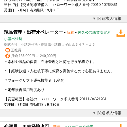
当社では【交通誘導警備ス... ハローワーク求人番号 20010-10263561
受理日：7月6日 有効期限：9月30日
関連求人情報
現品管理・出荷オペレーター
-
-
新着
佐久公共職業安定所
小諸出張所
株式会社 小諸製作所 - 長野県小諸市大字西原６４７－１５
正社員
月給 186,000円 ～ 240,000円
＊素材や製品の保管、在庫管理と出荷を行う業務です。
＊未経験歓迎（入社後丁寧に教育を実施するので心配ありません）
＊フォークリフト運転技能者（必須）
＊
定年後
再雇用制度あり
【変更範囲】会社の... ハローワーク求人番号 20111-04621961
受理日：7月3日 有効期限：9月30日
関連求人情報
介護員 ＊未経験者可
-
-
新着
ハローワーク伊那