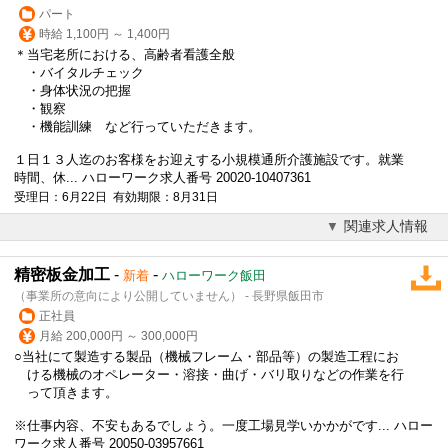
パート
時給 1,100円 ～ 1,400円
＊当宅老所における、高齢者看護全般
・バイタルチェック
・身体状況の把握
・観察
・機能訓練 など行っていただきます。
１日１３人迄のお客様をお迎えする小規模通所介護施設です。就業
時間、休... ハローワーク求人番号 20020-10407361
受理日：6月22日 有効期限：8月31日
関連求人情報
精密板金加工
-
-
新着
ハローワーク飯田
（事業所の意向により公開していません） - 長野県飯田市
正社員
月給 200,000円 ～ 300,000円
○当社にて製造する製品（機械フレーム・部品等）の製造工程にお
ける機械のオペレーター・溶接・曲げ・バリ取りなどの作業を行
って頂きます。
※仕事内容、不安もあるでしょう。一度工場見学いかかがです... ハロー
ワーク求人番号 20050-03957661