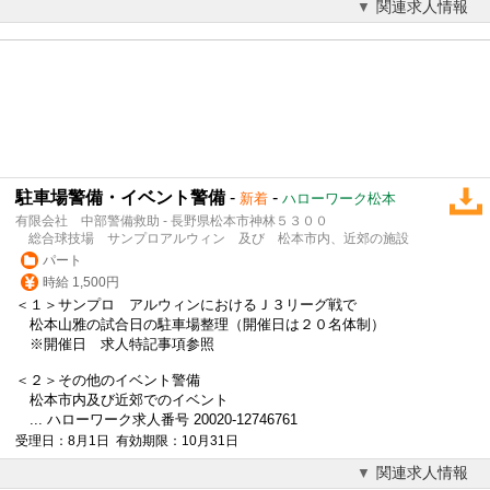
関連求人情報
駐車場警備・イベント警備
-
-
新着
ハローワーク松本
有限会社 中部警備救助 - 長野県松本市神林５３００
総合球技場 サンプロアルウィン 及び 松本市内、近郊の施設
パート
時給 1,500円
＜１＞サンプロ アルウィンにおけるＪ３リーグ戦で
松本山雅の試合日の駐車場整理（開催日は２０名体制）
※開催日 求人特記事項参照
＜２＞その他のイベント警備
松本市内及び近郊でのイベント
... ハローワーク求人番号 20020-12746761
受理日：8月1日 有効期限：10月31日
関連求人情報