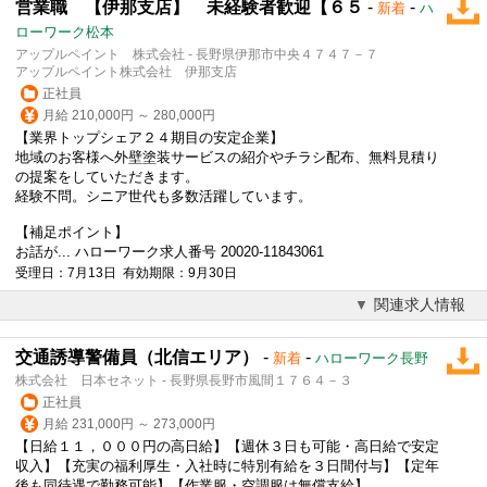
営業職 【伊那支店】 未経験者歓迎【６５
-
-
新着
ハ
ローワーク松本
アップルペイント 株式会社 - 長野県伊那市中央４７４７－７
アップルペイント株式会社 伊那支店
正社員
月給 210,000円 ～ 280,000円
【業界トップシェア２４期目の安定企業】
地域のお客様へ外壁塗装サービスの紹介やチラシ配布、無料見積り
の提案をしていただきます。
経験不問。シニア世代も多数活躍しています。
【補足ポイント】
お話が... ハローワーク求人番号 20020-11843061
受理日：7月13日 有効期限：9月30日
関連求人情報
交通誘導警備員（北信エリア）
-
-
新着
ハローワーク長野
株式会社 日本セネット - 長野県長野市風間１７６４－３
正社員
月給 231,000円 ～ 273,000円
【日給１１，０００円の高日給】【週休３日も可能・高日給で安定
収入】【充実の福利厚生・入社時に特別有給を３日間付与】【定年
後も同待遇で勤務可能】【作業服・空調服は無償支給】