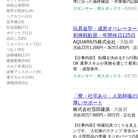
準に沿った最終確認 ・作業後の記録
自由な発想(9)
スポンサー：求人ボックス
-
8月8日
相手の気持ち(4)
ヘアカラー(11)
定年後(18)
社会貢献(71)
玩具金型・成形オペレーター
ボディケア(11)
初挑戦歓迎・年間休日125日
品出し(105)
AQUARIUS株式会社
大阪府
-
リユースショップ(1)
月給23万1,200円～36万3,400円
- 
つなぐ(82)
診療補助(137)
【仕事内容】 転職を決める3つの理
看護業務(540)
OK 業界スキルが実務を通じて着実
カルテ作成(12)
視 ・成形条件...
診療アシスタント(9)
スポンサー：求人ボックス
-
8月7日
電子カルテ(166)
保険請求(31)
「寮・社宅あり」人気特撮の
厚いサポート
株式会社窪田建築
大阪府
-
月給30万7,800円～59万円
- 正社員
【仕事内容】特撮玩具づくりを支え
ンです。 入社後のステップ 安全ル
れ 小型部品の準備 ネジやパーツの個