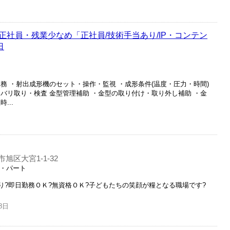
社員・残業少なめ「正社員/技術手当あり/IP・コンテン
日
務 ・射出成形機のセット・操作・監視 ・成形条件(温度・圧力・時間)
バリ取り・検査 金型管理補助 ・金型の取り付け・取り外し補助 ・金
...
旭区大宮1-1-32
ト・パート
あり?即日勤務ＯＫ?無資格ＯＫ?子どもたちの笑顔が糧となる職場です?
8日