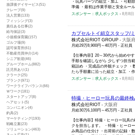
・玩具パーツの組立・加工 ・可動
放課後デイサービス(51)
準備 ・最初は作業手順と安全ルールの
クレープ(9)
スポンサー：求人ボックス
-
8月8日
法人営業(133)
フィッシング(3)
責任ある仕事(2)
給与保証(3)
カプセルトイ組立スタッフ/
小規模保育園(157)
株式会社RIOT GROUP
大阪
-
ゴルフ場(9)
月給29万8,900円～40万円
- 正社員
認可保育所(61)
不動産売買仲介(14)
【仕事内容】20～30代から始めや
シニア歓迎(46)
手順を確認しながら 少しずつ担当
グループホーム(882)
箱詰め ・完成品の外観チェック ・
託児所あり(1)
たら手順書に沿った組立・加工 ・作業
クラーク(25)
スポンサー：求人ボックス
-
8月8日
ブランク(971)
ワークライフバランス(66)
Ｗワーク(181)
スタートアップ(8)
特撮・ヒーロー玩具の最終検品
ヘアセット(5)
株式会社RIOT
大阪府
-
コンパニオン(4)
月給30万6,100円～45万円
- 正社員
釣具(2)
マーケティング(193)
【仕事内容】特撮・ヒーロー玩具の
戦略立案(23)
クを担当します。 ・特撮・ヒーロ
ソリューション(463)
み商品の仕分け ・出荷前の記録・
ネット広告(1)