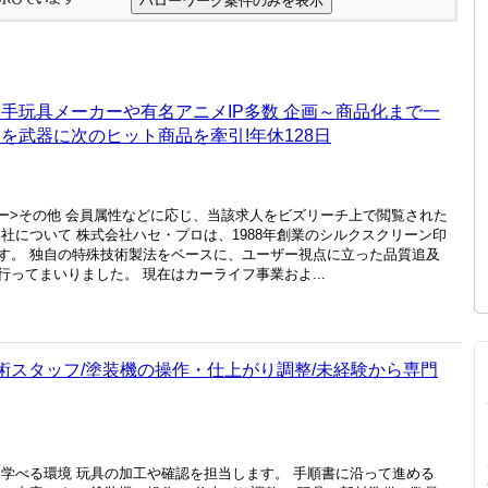
手玩具メーカーや有名アニメIP多数 企画～商品化まで一
を武器に次のヒット商品を牽引!年休128日
カー>その他 会員属性などに応じ、当該求人をビズリーチ上で閲覧された
社について 株式会社ハセ・プロは、1988年創業のシルクスクリーン印
す。 独自の特殊技術製法をベースに、ユーザー視点に立った品質追及
ってまいりました。 現在はカーライフ事業およ...
技術スタッフ/塗装機の操作・仕上がり調整/未経験から専門
て学べる環境 玩具の加工や確認を担当します。 手順書に沿って進める