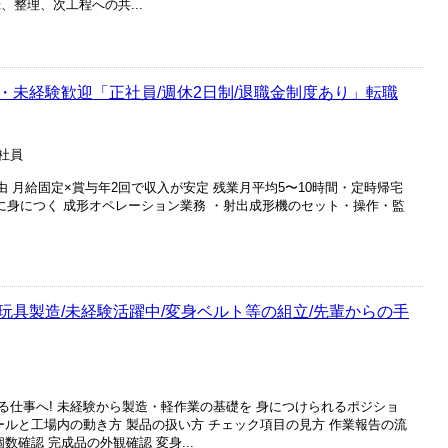
、整理、次工程への共...
・未経験歓迎「正社員/週休2日制/退職金制度あり」転職
正社員
由 月給固定×賞与年2回で収入が安定 残業月平均5〜10時間・定時帰宅
に身につく 成形オペレーション業務 ・射出成形機のセット・操作・監
玩具製造/未経験活躍中/変身ベルト等の組立/先輩からの手
る仕事へ! 未経験から製造・軽作業の基礎を 身につけられるポジショ
ールと工場内の動き方 製品の扱い方 チェック項目の見方 作業報告の流
数確認 完成品の外観確認 変身...