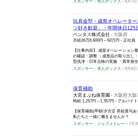
スポンサー：求人ボックス
-
8月7日
玩具金型・成形オペレーター正
ツ好き歓迎」・年間休日125
ベンタス株式会社
大阪府
-
月給26万8,600円～50万円
- 正社員
【仕事内容】 成形オペレーション業
の確認・調整 ・成形品の取り出し・
型洗浄・日常点検の実施 ・異常発生時
スポンサー：求人ボックス
-
8月8日
保育補助
大宮まぶね保育園
大阪府大阪市
-
時給 1,257円～1,357円
- アルバイ
【保育補助(早朝/夕方)】昇給賞与
私たちと一緒に働きませんか？
スポンサー：ジョブメドレー
-
7月2