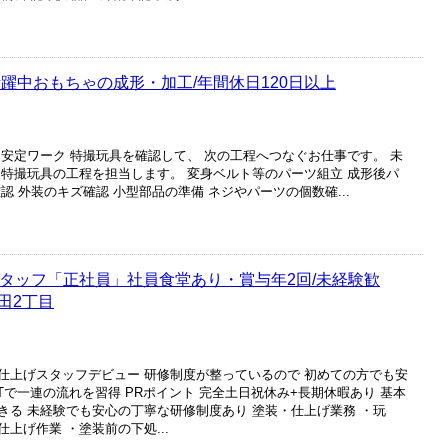
躍中おもちゃの成形・加工/年間休日120日以上
安定ワーク 特撮玩具を確認して、 次の工程へつなぐお仕事です。 未
 特撮玩具の工程を担当します。 変身ベルト等のパーツ組立 成形後パ
 外装のキズ確認 小型部品の準備 ネジやパーツの個数確...
スタッフ「正社員」社員食堂あり・賞与年2回/未経験歓
田2丁目
仕上げスタッフデビュー 研修制度が整っているので 初めての方でも安
Tで一連の流れを習得 PRポイント 完全土日祝休み+長期休暇あり 基本
きる 未経験でも安心の丁寧な研修制度あり 塗装・仕上げ業務 ・玩
上げ作業 ・塗装前の下処...