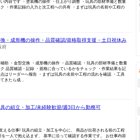
い内容です ・塗装機の操作 ・仕上がり調整 ・玩具の部材準備と数量
ック ・作業記録の入力と次工程への共有 ・まずは玩具の名前や工程の
交換・成形機の操作・品質確認/資格取得支援・土日祝休み
阪府
補助 ・金型交換 ・成形機の操作 ・品質確認 ・玩具の部材準備と数量
ク 品質確認・記録 ・規格に合っているかをチェック ・作業結果を記
な点はリーダーへ報告 ・まずは玩具の名前や工程の流れを確認 ・工具
きたら成...
具の組立・加工/未経験歓迎/週3日から勤務可
支える仕事! 玩具の組立・加工を中心に、 商品が出荷される前の工程
断を一人で抱え込まず、 基準に沿って確認する作業です。 お仕事内容