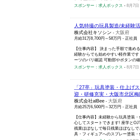
スポンサー：求人ボックス
-
8月7日
人気特撮の玩具製造/未経験活
株式会社キソシン
大阪府
-
月給31万8,700円～58万円
- 正社員
【仕事内容】 決まった手順で進める
経験からでも始めやすい軽作業です
ーツのバリ確認 可動部やボタンの確認
スポンサー：求人ボックス
-
8月7日
「27卒」玩具塗装・仕上げ
迎・研修充実・大阪市北区梅
株式会社alBee
大阪府
-
月給25万6,500円～32万円
- 正社員
【仕事内容】未経験から玩具塗装・
心してスタートできます! 座学とOJ
残業ほぼなしで毎日残業ほぼなしで
具・フィギュアへのスプレー塗装・仕