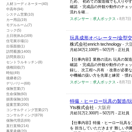
ため、 初めての製造職でも入りやす
人材コーディネーター(40)
確認 ・完成品の外観や動作のチェ
中高年(94)
流れを確...
システム営業(10)
スポンサー：求人ボックス
-
8月7日
カー用品(19)
モデルルーム(7)
コック(5)
土日祝休み(169)
玩具成形オペレーター/金型
住宅展示場(1)
株式会社enrich technology
大
-
出張面接(1)
月給34万2,100円～50万円
- 正社員
訪問看護(1400)
訪問美容(1)
【仕事内容】業務の流れ 玩具の製造
セントラルキッチン(8)
確認 ・完成品の外観や動作のチェッ
債権回収(7)
録し、次工程へ共有 ・改善が必要
時短(49)
や機械の扱い方を先輩と練習 ・慣れて
後継者(2)
スポンサー：求人ボックス
-
8月7日
デリバリー(68)
保険営業(7)
生命保険(60)
損害保険(100)
特撮・ヒーロー玩具の製造/玩
提案営業(200)
Yts株式会社
大阪府
-
コンサルティング営業(27)
月給31万2,300円～50万円
- 正社員
コンサルティング(879)
保険代理店(69)
【仕事内容】特撮・ヒーロー玩具を
直行直帰(214)
を 担当していただきます 難しい判
事業承継(20)