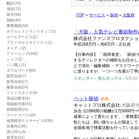
翻訳(70)
理容(72)
留学(56)
TOP
»
サービス
»
探偵
»
大阪府
旅館(40)
事業開発(58)
ホテルレストランスタッフ(1)
「大阪」人気テレビ番組制作
ルームサービス(2)
株式会社ファンズプロダクショ
ブライダルスタイリスト(1)
年収268万円～368万円
- 正社員
キャディ(2)
クリーニング(200)
【仕事内容】 「相席食堂」「探偵
シェフ(2)
するディレクターの補助をお任せし
パン職人(1)
とで演出・編集補助 ・デスクワーク
ダブルワーク(60)
に渡りますが、一つ一つ先輩が丁寧に
髪型自由(7)
スポンサー：求人ボックス
-
5月1日
髪色自由(27)
服装自由(24)
フォトスタジオ(4)
ペット探偵
英会話教室(4)
-
新着
登録販売者(61)
キャットプロ株式会社
大阪府
-
韓国料理(25)
歩合 1日8時間の報酬が1万5000円〜
フードコート(49)
成果によって変わります。 - 業務
放課後等デイサービス(530)
私たちは、飼い猫ちゃんが脱走して
扶養内(146)
全国各地で捜索活動を行っている会
掛け持ち(5)
留学生(41)
猫ちゃんの行動を推測しながら、飼