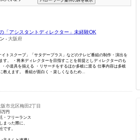
の「アシスタントディレクター」未経験OK
ン
大阪府
-
!ナイトスクープ」「サタデープラス」などのテレビ番組の制作・演出を
ます。 ・将来ディレクターを目指すことを前提としディレクターのも
 ・小道具を揃える ・リサーチをするほか多岐に渡る 仕事内容は多岐
教えます。 番組が面白く・楽しくなるため...
大阪市北区梅田2丁目
5万円
委託・フリーランス
しまった際に、
社です。
い主さんと連携し、