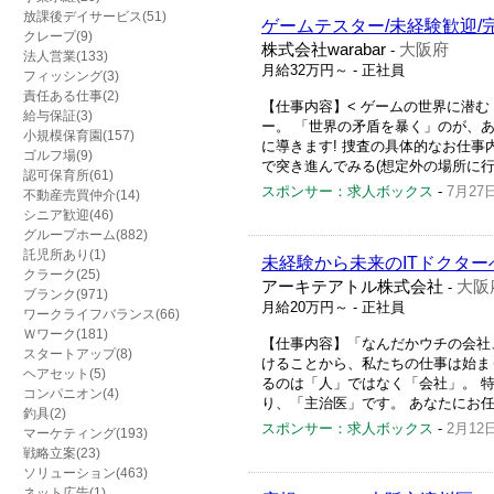
放課後デイサービス(51)
ゲームテスター/未経験歓迎/完
クレープ(9)
株式会社warabar
大阪府
-
法人営業(133)
月給32万円～
- 正社員
フィッシング(3)
責任ある仕事(2)
【仕事内容】< ゲームの世界に潜
給与保証(3)
ー。 「世界の矛盾を暴く」のが、
小規模保育園(157)
に導きます! 捜査の具体的なお仕事
ゴルフ場(9)
で突き進んでみる(想定外の場所に行け
認可保育所(61)
スポンサー：求人ボックス
-
7月27
不動産売買仲介(14)
シニア歓迎(46)
グループホーム(882)
託児所あり(1)
未経験から未来のITドクター
クラーク(25)
アーキテアトル株式会社
大阪
-
ブランク(971)
月給20万円～
- 正社員
ワークライフバランス(66)
Ｗワーク(181)
【仕事内容】「なんだかウチの会社、
スタートアップ(8)
けることから、私たちの仕事は始ま
ヘアセット(5)
るのは「人」ではなく「会社」。 
コンパニオン(4)
り、「主治医」です。 あなたにお任
釣具(2)
スポンサー：求人ボックス
-
2月12
マーケティング(193)
戦略立案(23)
ソリューション(463)
ネット広告(1)