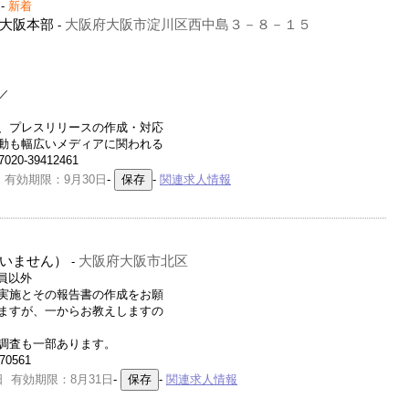
-
新着
大阪本部
大阪府大阪市淀川区西中島３－８－１５
-
／
、プレスリリースの作成・対応
動も幅広いメディアに関われる
0-39412461
 有効期限：9月30日
-
-
関連求人情報
いません）
大阪府大阪市北区
-
社員以外
実施とその報告書の作成をお願
ますが、一からお教えしますの
調査も一部あります。
70561
日 有効期限：8月31日
-
-
関連求人情報