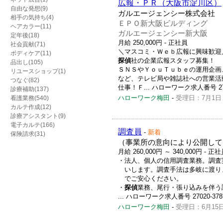
広報・ＰＲ（大阪市淀川区）
自由な発想(9)
ガルエージェンシー株式会社 
相手の気持ち(4)
ＥＰＯ新大阪ビルディング
ヘアカラー(11)
ガルエージェンシー新大阪
定年後(18)
月給 250,000円
- 正社員
社会貢献(71)
＼マスコミ・Ｗｅｂ広報に興味歓迎
ボディケア(11)
探偵
社の企業広報スタッフ募集！
品出し(105)
ＳＮＳやＹｏｕＴｕｂｅの運用企画
リユースショップ(1)
など、テレビ局や雑誌社への営業活
つなぐ(82)
仕事！Ｆ... ハローワーク求人番号 2702
診療補助(137)
ハローワーク梅田
-
受理日：7月1日
看護業務(540)
カルテ作成(12)
診療アシスタント(9)
電子カルテ(166)
調査員
-
新着
保険請求(31)
（事業所の意向により公開して
月給 260,000円 ～ 340,000円
- 正
・法人、個人の信用調査業務。調査
いします。調査手法は多岐に渡り
でご安心ください。
・
探偵
業務、尾行・張り込みを伴う
... ハローワーク求人番号 27020-378
ハローワーク梅田
-
受理日：6月15