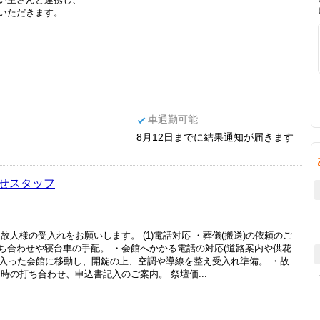
いただきます。
車通勤可能
8月12日までに結果通知が届きます
せスタッフ
人様の受入れをお願いします。 (1)電話対応 ・葬儀(搬送)の依頼のご
ち合わせや寝台車の手配。 ・会館へかかる電話の対応(道路案内や供花
依頼が入った会館に移動し、開錠の上、空調や導線を整え受入れ準備。 ・故
時の打ち合わせ、申込書記入のご案内。 祭壇価...