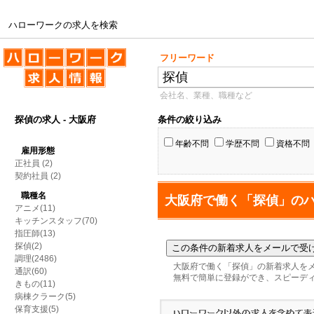
ハローワークの求人を検索
ハローワークの求人を検索
フリーワード
会社名、業種、職種など
探偵の求人 - 大阪府
条件の絞り込み
年齢不問
学歴不問
資格不問
雇用形態
正社員
(2)
契約社員
(2)
職種名
大阪府で働く「探偵」の
アニメ(11)
キッチンスタッフ(70)
指圧師(13)
探偵(2)
調理(2486)
大阪府で働く「探偵」の新着求人を
通訳(60)
無料で簡単に登録ができ、スピーデ
きもの(11)
病棟クラーク(5)
保育支援(5)