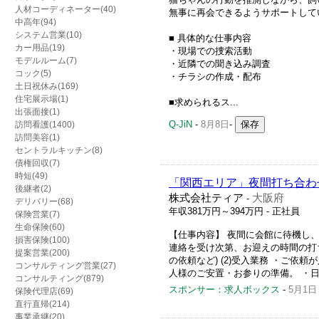
人材コーディネーター(40)
無事に再会できるようサポートして
中高年(94)
システム営業(10)
■ 具体的な仕事内容
カー用品(19)
・現場での捜索活動
モデルルーム(7)
・近隣での聞き込み調査
コック(5)
・チラシの作成・配布
土日祝休み(169)
住宅展示場(1)
■求められるス...
出張面接(1)
Q-JiN
-
8月8日
-
訪問看護(1400)
訪問美容(1)
セントラルキッチン(8)
債権回収(7)
時短(49)
「関西エリア」夜間打ち合わ
後継者(2)
株式会社ティア
大阪府
-
デリバリー(68)
年収381万円～394万円
- 正社員
保険営業(7)
生命保険(60)
【仕事内容】 夜間に会館に待機し、故
損害保険(100)
連絡を受け次第、お迎えの時間の打
提案営業(200)
の依頼など) (2)受入業務 ・ご
コンサルティング営業(27)
人様のご安置・お参りの準備。 ・日
コンサルティング(879)
スポンサー：求人ボックス
-
5月1日
保険代理店(69)
直行直帰(214)
事業承継(20)