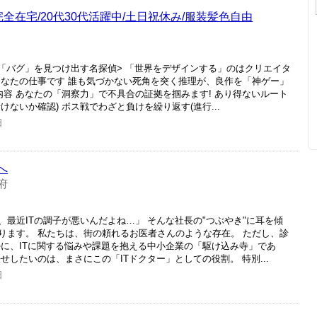
全在宅/20代30代活躍中/土日祝休み/服装髪色自由
む「バグ」を見つけ出す名探偵> 「世界をデザインする」のはクリエイタ
あなたの仕事です 誰も気づかない死角を突く推理が、良作を「神ゲー」
内容 あなたの「洞察力」で不具合の証拠を掴みます! あり得ないルート
ないか確認) ボス戦でわざと負けを繰り返す(進行...
日
へ
府
最近ITの調子が悪いんだよね…」 そんな社長の"つぶやき"に耳を傾
ります。 私たちは、街の頼れるお医者さんのような存在。 ただし、診
特に、ITに関する悩みや課題を抱える中小企業の「駆け込み寺」であ
せしたいのは、まさにこの「ITドクター」としての役割。 特別...
日