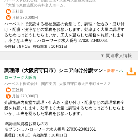
ハーベスト株式会社 関西支店 - 大阪府大阪市東住吉区
「大阪市東住吉区の有料老人ホーム」
正社員
月給 270,000円
ハーベストで受託する福祉施設の食堂にて、調理・仕込み・盛り付
け・配膳・洗浄などの業務をお願いします。効率よく大量に調理す
るためにはどうしたらよいか、工夫を凝らした業務をお願いします
。小さな工夫が... ハローワーク求人番号 27030-23400061
受理日：8月1日 有効期限：10月31日
関連求人情報
調理師（大阪府守口市）シニア向け分譲マン
-
-
新着
ハ
ローワーク大阪西
ハーベスト株式会社 関西支店 - 大阪府守口市大日東町４ー３２
正社員
月給 270,000円
介護施設内食堂で調理・仕込み・盛り付け・配膳などの調理業務全
般をお願いします。効率よく大量に調理するためにはどうしたらよ
いか、工夫を凝らした業務をお願いします。
※調理師資格お持ちの方
※ブラン... ハローワーク求人番号 27030-23401361
受理日：8月1日 有効期限：10月31日