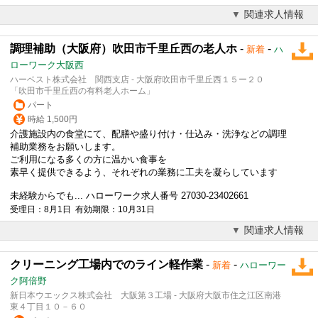
関連求人情報
調理補助（大阪府）吹田市千里丘西の老人ホ
-
-
新着
ハ
ローワーク大阪西
ハーベスト株式会社 関西支店 - 大阪府吹田市千里丘西１５ー２０
「吹田市千里丘西の有料老人ホーム」
パート
時給 1,500円
介護施設内の食堂にて、配膳や盛り付け・仕込み・洗浄などの調理
補助業務をお願いします。
ご利用になる多くの方に温かい食事を
素早く提供できるよう、それぞれの業務に工夫を凝らしています
未経験からでも... ハローワーク求人番号 27030-23402661
受理日：8月1日 有効期限：10月31日
関連求人情報
クリーニング工場内でのライン軽作業
-
-
新着
ハローワー
ク阿倍野
新日本ウエックス株式会社 大阪第３工場 - 大阪府大阪市住之江区南港
東４丁目１０－６０