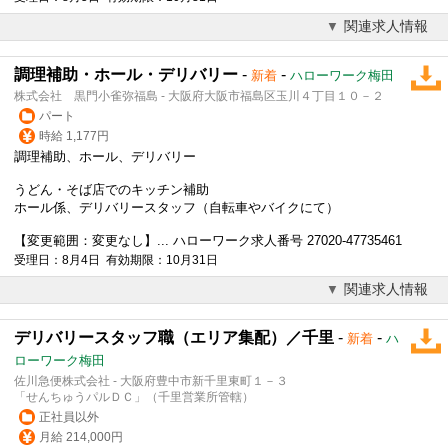
関連求人情報
調理補助・ホール・デリバリー
-
-
新着
ハローワーク梅田
株式会社 黒門小雀弥福島 - 大阪府大阪市福島区玉川４丁目１０－２
パート
時給 1,177円
調理補助、ホール、
デリバリー
うどん・そば店でのキッチン補助
ホール係、
デリバリー
スタッフ（自転車やバイクにて）
【変更範囲：変更なし】... ハローワーク求人番号 27020-47735461
受理日：8月4日 有効期限：10月31日
関連求人情報
デリバリースタッフ職（エリア集配）／千里
-
-
新着
ハ
ローワーク梅田
佐川急便株式会社 - 大阪府豊中市新千里東町１－３
「せんちゅうパルＤＣ」（千里営業所管轄）
正社員以外
月給 214,000円