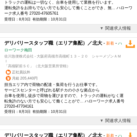
トラックの運転は一切なく、台車を使用して業務を行います。
運転免許をお持ちでない方でも安心して働くことができ、無... ハローワ
ーク求人番号 27020-47605761
受理日：8月3日 有効期限：10月31日
関連求人情報
デリバリースタッフ職（エリア集配）／北大
-
-
新着
ハ
ローワーク梅田
佐川急便株式会社 - 大阪府高槻市高槻町１３－２０ シャーメゾンＡＭ
Ｉ
「高槻駅前ＳＣ」（北大阪営業所管轄）
正社員以外
月給 205,440円
担当エリア内で荷物の配達・集荷を行うお仕事です。
サービスセンターと呼ばれる駅チカの小さな拠点から
台車を使用し徒歩で荷物を運びますので、トラックの運転がなく運
転免許のない方でも安心して働くことがで... ハローワーク求人番号
27020-47704161
受理日：8月3日 有効期限：10月31日
関連求人情報
デリバリースタッフ職（エリア集配）／北大
-
-
新着
ハ