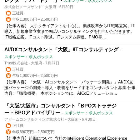
レクター、パートナー」
-
スポンサー：求人ボックス
株式会社ノースサンド - 大阪府 - 6月30日
正社員
年収1,300万円～2,500万円
【仕事内容】 大手クライアントを中心に、業務改革からIT戦略立案、IT
導入、新規事業立案まで幅広いコンサルティングを担当いただきます。
IT戦略立案、ITコスト削減、ITシステム調達、PMO等...
AI/DXコンサルタント「大阪」/ITコンサルティング
-
スポンサー：求人ボックス
Trust株式会社 - 大阪府 - 7月27日
正社員
年収1,000万円～2,500万円
【仕事内容】「大阪・AIコンサルタント「パッケージ開発」」AI/DX支
援パッケージの開発・導入・改善をリードするコンサルタント募集 仕事
内容: 「職務概要」 本ポジションでは、AICoEソリューショ...
「大阪/大阪市」コンサルタント「BPOストラテジ
ー・BPOアドバイザリー
-
スポンサー：求人ボックス
アビームコンサルティング株式会社 - 大阪府 - 6月30日
正社員
年収690万円～2,500万円
【仕事内容】組織について 当社のIntelligent Operational Excellence