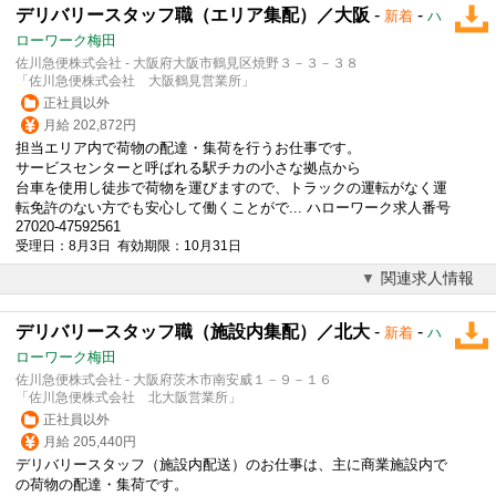
デリバリースタッフ職（エリア集配）／大阪
-
-
新着
ハ
ローワーク梅田
佐川急便株式会社 - 大阪府大阪市鶴見区焼野３－３－３８
「佐川急便株式会社 大阪鶴見営業所」
正社員以外
月給 202,872円
担当エリア内で荷物の配達・集荷を行うお仕事です。
サービスセンターと呼ばれる駅チカの小さな拠点から
台車を使用し徒歩で荷物を運びますので、トラックの運転がなく運
転免許のない方でも安心して働くことがで... ハローワーク求人番号
27020-47592561
受理日：8月3日 有効期限：10月31日
関連求人情報
デリバリースタッフ職（施設内集配）／北大
-
-
新着
ハ
ローワーク梅田
佐川急便株式会社 - 大阪府茨木市南安威１－９－１６
「佐川急便株式会社 北大阪営業所」
正社員以外
月給 205,440円
デリバリー
スタッフ（施設内配送）のお仕事は、主に商業施設内で
の荷物の配達・集荷です。