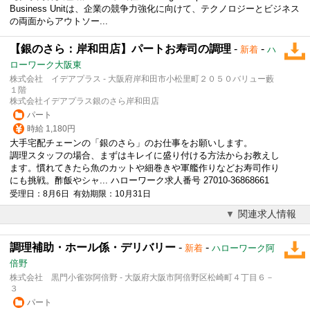
Business Unitは、企業の競争力強化に向けて、テクノロジーとビジネス
の両面からアウトソー...
【銀のさら：岸和田店】パートお寿司の調理
-
-
新着
ハ
ローワーク大阪東
株式会社 イデアプラス - 大阪府岸和田市小松里町２０５０バリュー藪
１階
株式会社イデアプラス銀のさら岸和田店
パート
時給 1,180円
大手宅配チェーンの「銀のさら」のお仕事をお願いします。
調理スタッフの場合、まずはキレイに盛り付ける方法からお教えし
ます。慣れてきたら魚のカットや細巻きや軍艦作りなどお寿司作り
にも挑戦。酢飯やシャ... ハローワーク求人番号 27010-36868661
受理日：8月6日 有効期限：10月31日
関連求人情報
調理補助・ホール係・デリバリー
-
-
新着
ハローワーク阿
倍野
株式会社 黒門小雀弥阿倍野 - 大阪府大阪市阿倍野区松崎町４丁目６－
３
パート