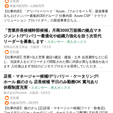
正社員
年収700万円～1,000万円
【仕事内容】「デリバリーリード「Azure」/フルリモート可」新規事業
立ち上げメンバー募集|KDDIグループ 仕事内容: Azure CSP「クラウド
ソリューション プロバイダー」の新規事業立ち上...
「営業所長候補幹部候補」月商3000万規模の拠点マネ
ジメント/デリバリー最適化や組織力強化を担う次世代
リーダーを募集します
-
スポンサー：求人ボックス
有限会社産王商会 - 大阪府 - 7月1日
正社員
【仕事内容】営業>法人営業 建設>建設・建築・土木 会員属性などに応
じ、当該求人をビズリーチ上で閲覧された際に内容が異なる場合があり
ます 入社後はまず当社のビジネスプロセスを習得していただき、...
店長・マネージャー候補/デリバリー・ケータリング/
ホール 銀のさら 店長候補 平日のみ勤務OK 賞与あり
休暇制度充実
-
スポンサー：求人ボックス
株式会社Perslink - 大阪府 - 8月6日
正社員
月給30万円～35万円
【仕事内容】 銀のさら [正]店長・マネージャー候補(フード・飲食店)、
フードデリバリー・ケータリング、ホールスタッフ(配膳) 正社員 [正]月