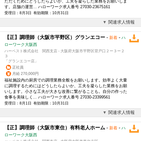
ただくためにどうしたらよいか、工夫を凝らした業務をお願いしま
す。店舗の運営... ハローワーク求人番号 27030-23675161
受理日：8月3日 有効期限：10月31日
関連求人情報
【正】調理師（大阪市平野区）グランエコー
-
-
新着
ハ
ローワーク大阪西
ハーベスト株式会社 関西支店 - 大阪府大阪市平野区背戸口２ー３ー２
３
「グランエコー店」
正社員
月給 270,000円
福祉施設内の厨房での調理業務全般をお願いします。効率よく大量
に調理するためにはどうしたらよいか、工夫を凝らした業務をお願
いします。小さな工夫が大きな改善に繋がることも。自分の作った
食事を美味しく... ハローワーク求人番号 27030-23399561
受理日：8月1日 有効期限：10月31日
関連求人情報
【正】調理師（大阪市東住）有料老人ホーム
-
-
新着
ハ
ローワーク大阪西