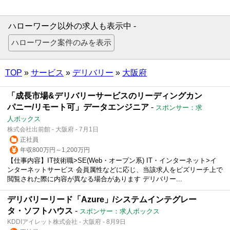
ハローワーク以外の求人も表示中 -
TOP
»
サービス
»
デリバリー
»
大阪府
「成長市場&デリバリーサービスのリーディングカン
パニー/リモート可」データエンジニア
-
スポンサー：求
人ボックス
株式会社出前館 - 大阪府 - 7月1日
正社員
年収800万円～1,200万円
【仕事内容】IT技術職>SE(Web・オープン系) IT・インターネット>イ
ンターネットサービス 会員属性などに応じ、当該求人をビズリーチ上で
閲覧された際に内容が異なる場合があります デリバリー...
デリバリーリード「Azure」/システムインテグレー
タ・ソフトハウス
-
スポンサー：求人ボックス
KDDIアイレット株式会社 - 大阪府 - 8月9日