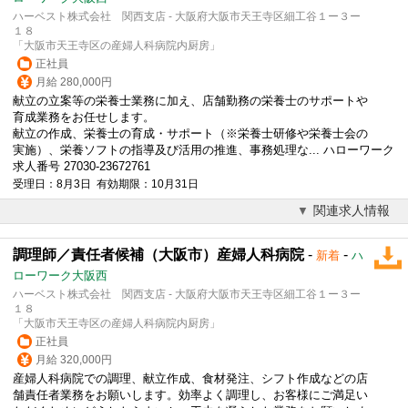
ハーベスト株式会社 関西支店 - 大阪府大阪市天王寺区細工谷１ー３ー
１８
「大阪市天王寺区の産婦人科病院内厨房」
正社員
月給 280,000円
献立の立案等の栄養士業務に加え、店舗勤務の栄養士のサポートや
育成業務をお任せします。
献立の作成、栄養士の育成・サポート（※栄養士研修や栄養士会の
実施）、栄養ソフトの指導及び活用の推進、事務処理な... ハローワーク
求人番号 27030-23672761
受理日：8月3日 有効期限：10月31日
関連求人情報
調理師／責任者候補（大阪市）産婦人科病院
-
-
新着
ハ
ローワーク大阪西
ハーベスト株式会社 関西支店 - 大阪府大阪市天王寺区細工谷１ー３ー
１８
「大阪市天王寺区の産婦人科病院内厨房」
正社員
月給 320,000円
産婦人科病院での調理、献立作成、食材発注、シフト作成などの店
舗責任者業務をお願いします。効率よく調理し、お客様にご満足い