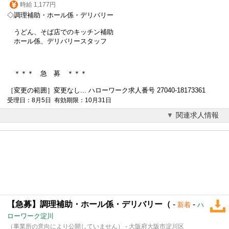
時給 1,177円
◇調理補助・ホール係・
デリバリー
うどん、そば店でのキッチン補助
ホール係、
デリバリー
スタッフ
＊＊＊ 急 募 ＊＊＊
［変更の範囲］変更なし... ハローワーク求人番号 27040-18173361
受理日：8月5日 有効期限：10月31日
関連求人情報
【急募】調理補助・ホール係・デリバリー（
-
-
新着
ハ
ローワーク淀川
（事業所の意向により公開していません） - 大阪府大阪市淀川区