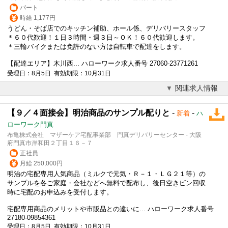
パート
時給 1,177円
うどん・そば店でのキッチン補助、ホール係、
デリバリー
スタッフ
＊６０代歓迎！１日３時間・週３日～ＯＫ！６０代歓迎します。
＊三輪バイクまたは免許のない方は自転車で配達をします。
【配達エリア】木川西... ハローワーク求人番号 27060-23771261
受理日：8月5日 有効期限：10月31日
関連求人情報
【９／４面接会】明治商品のサンプル配りと
-
-
新着
ハ
ローワーク門真
布亀株式会社 マザーケア宅配事業部 門真デリバリーセンター - 大阪
府門真市岸和田２丁目１６－７
正社員
月給 250,000円
明治の宅配専用人気商品（ミルクで元気・Ｒ－１・ＬＧ２１等）の
サンプルを各ご家庭・会社などへ無料で配布し、後日空きビン回収
時に宅配のお申込みを受付します。
宅配専用商品のメリットや市販品との違いに... ハローワーク求人番号
27180-09854361
受理日：8月5日 有効期限：10月31日