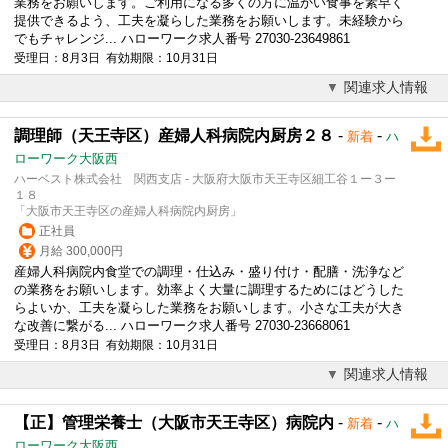
業務をお願いします。ご利用になる多くの方に温かい食事を素早く
提供できるよう、工夫を凝らした業務をお願いします。未経験から
でもチャレンジ... ハローワーク求人番号 27030-23649861
受理日：8月3日 有効期限：10月31日
関連求人情報
調理師（天王寺区）産婦人科病院内厨房２８
-
-
新着
ハ
ローワーク大阪西
ハーベスト株式会社 関西支店 - 大阪府大阪市天王寺区細工谷１ー３ー
１８
「大阪市天王寺区の産婦人科病院内厨房」
正社員
月給 300,000円
産婦人科病院内食堂での調理・仕込み・盛り付け・配膳・洗浄など
の業務をお願いします。効率よく大量に調理するためにはどうした
らよいか、工夫を凝らした業務をお願いします。小さな工夫が大き
な改善に繋がる... ハローワーク求人番号 27030-23668061
受理日：8月3日 有効期限：10月31日
関連求人情報
【正】管理栄養士（大阪市天王寺区）病院内
-
-
新着
ハ
ローワーク大阪西