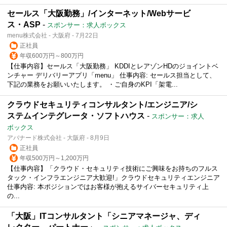
セールス「大阪勤務」/インターネット/Webサービ
ス・ASP
-
スポンサー：求人ボックス
menu株式会社 - 大阪府 - 7月22日
正社員
年収600万円～800万円
【仕事内容】セールス「大阪勤務」 KDDIとレアゾンHDのジョイントベ
ンチャー デリバリーアプリ「menu」 仕事内容: セールス担当として、
下記の業務をお願いいたします。 ・ご自身のKPI「架電...
クラウドセキュリティコンサルタント/エンジニア/シ
ステムインテグレータ・ソフトハウス
-
スポンサー：求人
ボックス
アバナード株式会社 - 大阪府 - 8月9日
正社員
年収500万円～1,200万円
【仕事内容】「クラウド・セキュリティ技術にご興味をお持ちのフルス
タック・インフラエンジニア大歓迎!」クラウドセキュリティエンジニア
仕事内容: 本ポジションではお客様が抱えるサイバーセキュリティ上
の...
「大阪」ITコンサルタント「シニアマネージャ、ディ