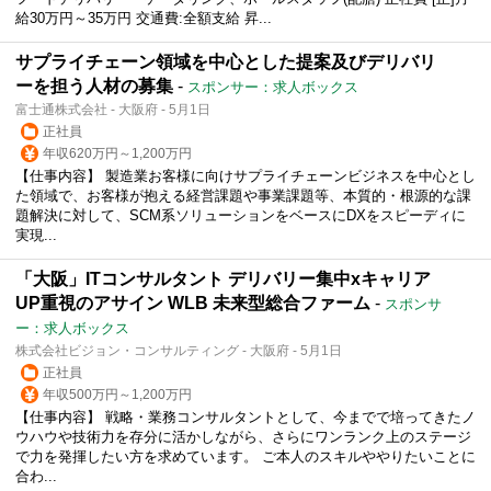
給30万円～35万円 交通費:全額支給 昇...
サプライチェーン領域を中心とした提案及びデリバリ
ーを担う人材の募集
-
スポンサー：求人ボックス
富士通株式会社 - 大阪府 - 5月1日
正社員
年収620万円～1,200万円
【仕事内容】 製造業お客様に向けサプライチェーンビジネスを中心とし
た領域で、お客様が抱える経営課題や事業課題等、本質的・根源的な課
題解決に対して、SCM系ソリューションをベースにDXをスピーディに
実現...
「大阪」ITコンサルタント デリバリー集中xキャリア
UP重視のアサイン WLB 未来型総合ファーム
-
スポンサ
ー：求人ボックス
株式会社ビジョン・コンサルティング - 大阪府 - 5月1日
正社員
年収500万円～1,200万円
【仕事内容】 戦略・業務コンサルタントとして、今までで培ってきたノ
ウハウや技術力を存分に活かしながら、さらにワンランク上のステージ
で力を発揮したい方を求めています。 ご本人のスキルややりたいことに
合わ...