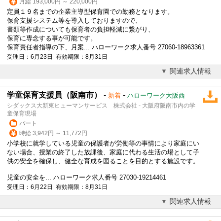
月給 193,000円 ～ 220,000円
定員１９名までの企業主導型保育園での勤務となります。
保育支援
システム等を導入しておりますので、
書類等作成についても保育者の負担軽減に繋がり、
保育に専念する事が可能です。
保育責任者指導の下、月案... ハローワーク求人番号 27060-18963361
受理日：6月23日 有効期限：8月31日
関連求人情報
学童保育支援員（阪南市）
-
-
新着
ハローワーク大阪西
シダックス大新東ヒューマンサービス 株式会社 - 大阪府阪南市内の学
童保育現場
パート
時給 3,942円 ～ 11,772円
小学校に就学している児童の保護者が労働等の事情により家庭にい
ない場合、授業の終了した放課後、家庭に代わる生活の場として子
供の安全を確保し、健全な育成を図ることを目的とする施設です。
児童の安全を... ハローワーク求人番号 27030-19214461
受理日：6月22日 有効期限：8月31日
関連求人情報