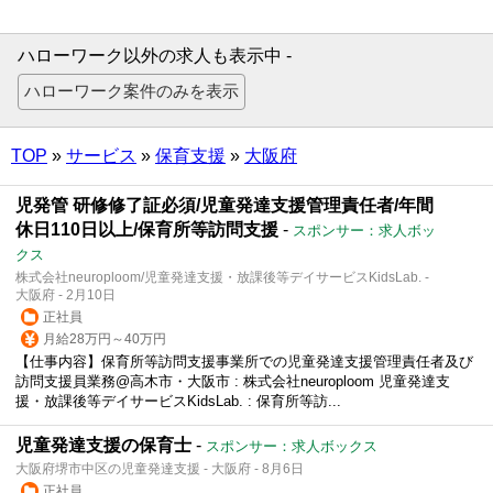
ハローワーク以外の求人も表示中 -
TOP
»
サービス
»
保育支援
»
大阪府
児発管 研修修了証必須/児童発達支援管理責任者/年間
休日110日以上/保育所等訪問支援
-
スポンサー：求人ボッ
クス
株式会社neuroploom/児童発達支援・放課後等デイサービスKidsLab. -
大阪府 - 2月10日
正社員
月給28万円～40万円
【仕事内容】保育所等訪問支援事業所での児童発達支援管理責任者及び
訪問支援員業務@高木市・大阪市 : 株式会社neuroploom 児童発達支
援・放課後等デイサービスKidsLab. : 保育所等訪...
児童発達支援の保育士
-
スポンサー：求人ボックス
大阪府堺市中区の児童発達支援 - 大阪府 - 8月6日
正社員