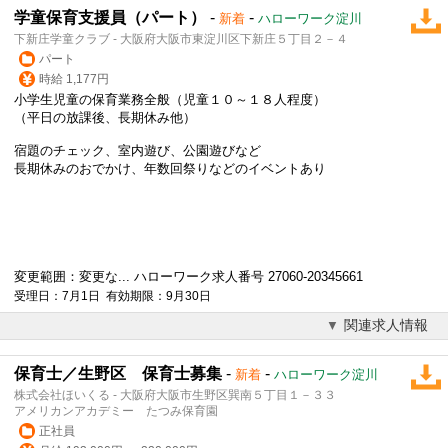
学童保育支援員（パート）
-
-
新着
ハローワーク淀川
下新庄学童クラブ - 大阪府大阪市東淀川区下新庄５丁目２－４
パート
時給 1,177円
小学生児童の保育業務全般（児童１０～１８人程度）
（平日の放課後、長期休み他）
宿題のチェック、室内遊び、公園遊びなど
長期休みのおでかけ、年数回祭りなどのイベントあり
変更範囲：変更な... ハローワーク求人番号 27060-20345661
受理日：7月1日 有効期限：9月30日
関連求人情報
保育士／生野区 保育士募集
-
-
新着
ハローワーク淀川
株式会社ほいくる - 大阪府大阪市生野区巽南５丁目１－３３
アメリカンアカデミー たつみ保育園
正社員