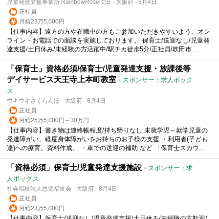
児童発達支援事業所 RainbowRose吹田 - 大阪府 - 8月4日
正社員
月給23万5,000円
【仕事内容】遠方の方や在職中の方もご参加いただきやすいよう、オン
ライン・お電話での面談を実施しております。 保育士/送迎なし/児童発
達支援/土日休み/未経験の方活躍中/駅チカ徒歩5分/正社員/吹田市 ...
「保育士」資格必須/保育士/児童発達支援・放課後等
デイサービス天王寺上本町教室
-
スポンサー：求人ボック
ス
ウキウキさくらんぼ - 大阪府 - 8月4日
正社員
月給25万5,000円～30万円
【仕事内容】書き物は連絡帳程度/持ち帰りなし 未就学児～就学児童の
発達障がい、軽度身体障がいをお持ちのお子様の支援 ・利用者(子ども
達)への療育。資料作成。 ・車での送迎の補助 など 「保育士スカウ...
「資格必須」保育士/児童発達支援施設
-
スポンサー：求
人ボックス
社会福祉法人恩徳福祉会 - 大阪府 - 8月4日
正社員
月給23万5,000円
【仕事内容】保育士/送迎なし/児童発達支援/土日休み/未経験の方歓迎/