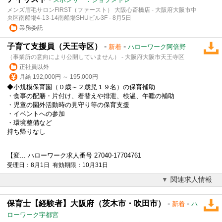
メンズ眉毛サロンFIRST（ファースト） 大阪心斎橋店 - 大阪府大阪市中
央区南船場4-13-14南船場SHUビル3F - 8月5日
業務委託
子育て支援員（天王寺区）
-
-
新着
ハローワーク阿倍野
（事業所の意向により公開していません） - 大阪府大阪市天王寺区
正社員以外
月給 192,000円 ～ 195,000円
◆小規模保育園（０歳～２歳児１９名）の保育補助
・食事の配膳・片付け、着替えや排泄、検温、午睡の補助
・児童の園外活動時の見守り等の
保育支援
・イベントへの参加
・環境整備など
持ち帰りなし
【変... ハローワーク求人番号 27040-17704761
受理日：8月1日 有効期限：10月31日
関連求人情報
保育士【経験者】大阪府（茨木市・吹田市）
-
-
新着
ハ
ローワーク宇都宮