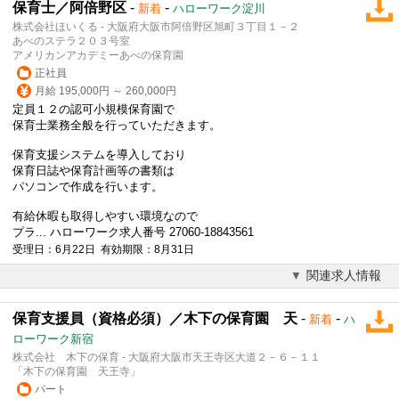
保育士／阿倍野区
-
-
新着
ハローワーク淀川
株式会社ほいくる - 大阪府大阪市阿倍野区旭町３丁目１－２
あべのステラ２０３号室
アメリカンアカデミーあべの保育園
正社員
月給 195,000円 ～ 260,000円
定員１２の認可小規模保育園で
保育士業務全般を行っていただきます。
保育支援
システムを導入しており
保育日誌や保育計画等の書類は
パソコンで作成を行います。
有給休暇も取得しやすい環境なので
プラ... ハローワーク求人番号 27060-18843561
受理日：6月22日 有効期限：8月31日
関連求人情報
保育支援員（資格必須）／木下の保育園 天
-
-
新着
ハ
ローワーク新宿
株式会社 木下の保育 - 大阪府大阪市天王寺区大道２－６－１１
「木下の保育園 天王寺」
パート