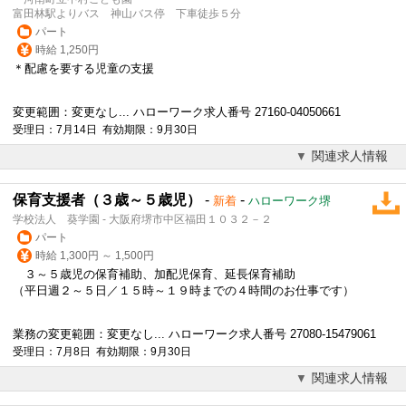
富田林駅よりバス 神山バス停 下車徒歩５分
パート
時給 1,250円
＊配慮を要する児童の支援
変更範囲：変更なし... ハローワーク求人番号 27160-04050661
受理日：7月14日 有効期限：9月30日
関連求人情報
保育支援者（３歳～５歳児）
-
-
新着
ハローワーク堺
学校法人 葵学園 - 大阪府堺市中区福田１０３２－２
パート
時給 1,300円 ～ 1,500円
３～５歳児の保育補助、加配児保育、延長保育補助
（平日週２～５日／１５時～１９時までの４時間のお仕事です）
業務の変更範囲：変更なし... ハローワーク求人番号 27080-15479061
受理日：7月8日 有効期限：9月30日
関連求人情報