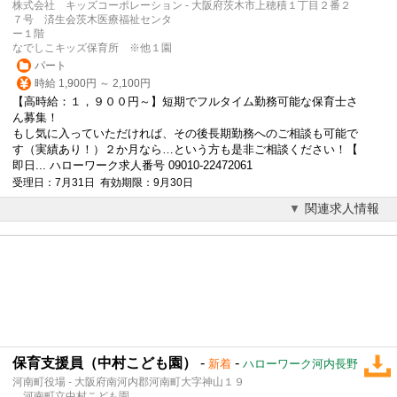
株式会社 キッズコーポレーション - 大阪府茨木市上穂積１丁目２番２
７号 済生会茨木医療福祉センタ
ー１階
なでしこキッズ保育所 ※他１園
パート
時給 1,900円 ～ 2,100円
【高時給：１，９００円～】短期でフルタイム勤務可能な保育士さ
ん募集！
もし気に入っていただければ、その後長期勤務へのご相談も可能で
す（実績あり！）２か月なら…という方も是非ご相談ください！【
即日... ハローワーク求人番号 09010-22472061
受理日：7月31日 有効期限：9月30日
関連求人情報
保育支援員（中村こども園）
-
-
新着
ハローワーク河内長野
河南町役場 - 大阪府南河内郡河南町大字神山１９
河南町立中村こども園