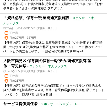
駅チカ徒歩5分/正社員/吹田市 児童発達支援施設でのお仕事です! 「お仕
事内容> お子さまへの療育支援 プログラム...
「資格必須」保育士/児童発達支援施設
-
スポンサー：求
人ボックス
株式会社Kids Developer - 大阪府 - 8月3日
正社員
月給22万円～35万円
【仕事内容】保育士/土日休み 児童発達支援施設でのお仕事です/固定時
間で働けます 正社員/大阪市北区 おすすめポイント ・土日休みでプライ
ベートとの両立もしやすい ・固定時間で働けて朝10時～!...
大阪市鶴見区 保育園の保育士/駅チカ/研修支援有/産
休・育児休暇
-
スポンサー：求人ボックス
ほっぺるランド鶴見緑地 - 大阪府 - 6月9日
正社員
月給21万円～
【仕事内容】鶴見緑地公園そばの保育園です ほっぺるランド鶴見緑地
[4月入職OK][担当者オススメ][産休・育児休暇][研修支援有][駅チカ] : :ほ
っぺるランド鶴見緑地 :認可保育園 :...
サービス提供責任者
-
スポンサー：ジョブメドレー