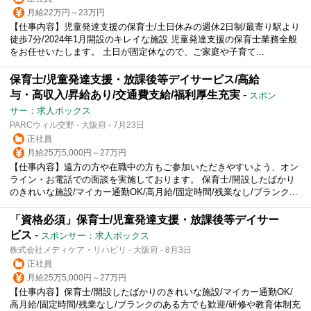
月給22万円～23万円
【仕事内容】児童発達支援の保育士/土日休みの週休2日制/最寄り駅より
徒歩7分/2024年1月開設のキレイな施設 児童発達支援の保育士業務全般
をお任せいたします。 土日が固定休なので、ご家庭や子育て...
保育士/児童発達支援・放課後等デイサービス/高給
与・高収入/昇給あり/交通費支給/福利厚生充実
-
スポン
サー：求人ボックス
PARCウィル交野 - 大阪府 - 7月23日
正社員
月給25万5,000円～27万円
【仕事内容】遠方の方や在職中の方もご参加いただきやすいよう、オン
ライン・お電話での面談を実施しております。 保育士/開設したばかり
のきれいな施設/マイカー通勤OK/高月給/固定時間/残業なし/ブランク...
「資格必須」保育士/児童発達支援・放課後等デイサー
ビス
-
スポンサー：求人ボックス
株式会社メディケア・リハビリ - 大阪府 - 8月3日
正社員
月給25万5,000円～27万円
【仕事内容】保育士/開設したばかりのきれいな施設/マイカー通勤OK/
高月給/固定時間/残業なし/ブランクのある方でも歓迎/研修や教育体制充