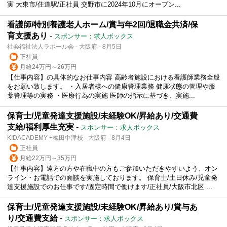
実 大東市/住道駅/正社員 交野市に2024年10月にオープン...
看護師/特別養護老人ホーム/賞与年2回/退職金共済/保
育支援あり
-
スポンサー：求人ボックス
社会福祉法人ラポール会 - 大阪府 - 8月5日
正社員
月給24万円～26万円
【仕事内容】の具体的なお仕事内容 高齢者施設における看護師業務全般
をお願い致します。 ・入居者様への健康管理業務 健康状態の管理や服
薬管理等の実務 ・医療行為の実施 医師の指示に基づき、実施...
保育士/児童発達支援施設/未経験OK/昇給あり/交通費
支給/福利厚生充実
-
スポンサー：求人ボックス
KIDACADEMY +梅田中津校 - 大阪府 - 8月4日
正社員
月給22万円～35万円
【仕事内容】遠方の方や在職中の方もご参加いただきやすいよう、オン
ライン・お電話での面談を実施しております。 保育士/土日休み/児童発
達支援施設でのお仕事です/固定時間で働けます/正社員/大阪市北区 ...
保育士/児童発達支援施設/未経験OK/昇給あり/賞与あ
り/交通費支給
-
スポンサー：求人ボックス