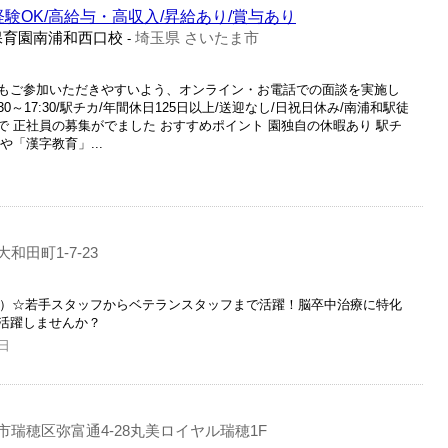
経験OK/高給与・高収入/昇給あり/賞与あり
保育園南浦和西口校
埼玉県 さいたま市
-
もご参加いただきやすいよう、オンライン・お電話での面談を実施し
:30～17:30/駅チカ/年間休日125日以上/送迎なし/日祝日休み/南浦和駅徒
設で 正社員の募集がでました おすすめポイント 園独自の休暇あり 駅チ
や「漢字教育」...
和田町1-7-23
含む）☆若手スタッフからベテランスタッフまで活躍！脳卒中治療に特化
活躍しませんか？
日
瑞穂区弥富通4-28丸美ロイヤル瑞穂1F