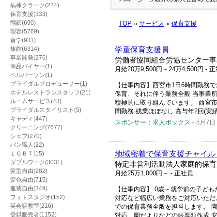
病棟クラーク(224)
保育支援(333)
翻訳(690)
TOP
»
サービス
»
保育支援
理容(5769)
留学(931)
旅館(6314)
学童保育支援員
事業開発(276)
労働者協同組合労協センター事
商品バイヤー(1)
月給20万9,500円～24万4,500円
- 
ベルパーソン(1)
ブライダルプロデューサー(1)
【仕事内容】西宮市1日6時間勤務で
ホテルレストランスタッフ(21)
保育、それに伴う業務全般 当事業所
ルームサービス(43)
積極的に取り組んでいます。 西宮市
ブライダルスタイリスト(5)
間勤務 残業ほぼなし 賞与年2回(実績に
キャディ(447)
スポンサー：求人ボックス
-
8月7日
クリーニング(7677)
シェフ(270)
パン職人(22)
地域密着で保育支援チャイル
ＬＧＢＴ(15)
ダブルワーク(3031)
特定非営利活動法人家庭的保育
髪型自由(282)
月給25万1,000円～
- 正社員
髪色自由(715)
服装自由(349)
【仕事内容】 0歳～就学前の子ど
フォトスタジオ(152)
対応など幅広い業務をご対応いただ
英会話教室(216)
での保育業務全般を担当します。 
登録販売者(1152)
対応、園だよりなどの帳票類作成 安