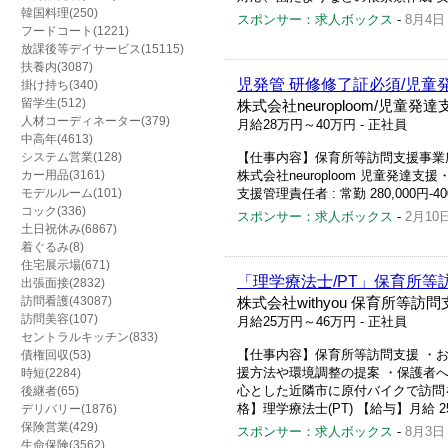
韓国料理(250)
スポンサー：求人ボックス
-
8月4日
フードコート(1221)
放課後等デイサービス(15115)
扶養内(3087)
児発管 研修修了証必須/児童
掛け持ち(340)
留学生(512)
株式会社neuroploom/児童発
人材コーディネーター(379)
月給28万円～40万円
- 正社員
中高年(4613)
システム営業(128)
【仕事内容】保育所等訪問支援事業
カー用品(3161)
株式会社neuroploom 児童発達支援
モデルルーム(101)
支援管理責任者 : 常勤 280,000円-40
コック(336)
スポンサー：求人ボックス
-
2月10
土日祝休み(6867)
着ぐるみ(8)
住宅展示場(671)
「理学療法士/PT」保育所等
出張面接(2832)
訪問看護(43087)
株式会社withyou 保育所等訪問支援
訪問美容(107)
月給25万円～46万円
- 正社員
セントラルキッチン(833)
【仕事内容】保育所等訪問支援 ・
債権回収(53)
援方法や環境調整の提案 ・保護者へ
時短(2284)
心とした近隣市に原付バイクで訪問
後継者(65)
格】理学療法士(PT) 【給与】月給 250,
デリバリー(1876)
保険営業(429)
スポンサー：求人ボックス
-
8月3日
生命保険(3562)