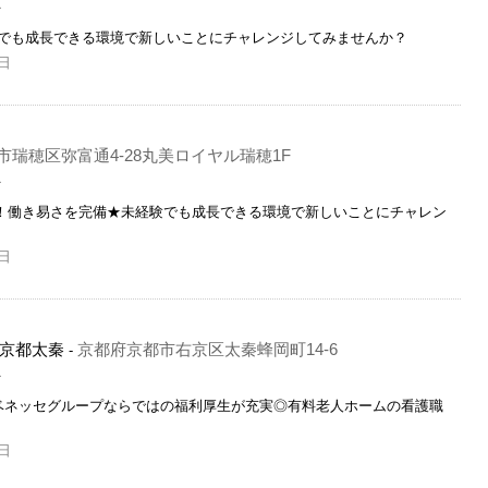
員
でも成長できる環境で新しいことにチャレンジしてみませんか？
日
瑞穂区弥富通4-28丸美ロイヤル瑞穂1F
員
以上！働き易さを完備★未経験でも成長できる環境で新しいことにチャレン
日
京都太秦
京都府京都市右京区太秦蜂岡町14-6
-
員
ベネッセグループならではの福利厚生が充実◎有料老人ホームの看護職
日