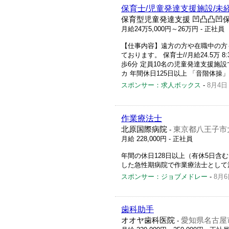
保育士/児童発達支援施設/未
保育型児童発達支援 凹凸凸凹
月給24万5,000円～26万円
- 正社員
【仕事内容】遠方の方や在職中の方
ております。 保育士//月給24.5万 8
歩6分 定員10名の児童発達支援施
カ 年間休日125日以上 「音階体操」
スポンサー：求人ボックス
-
8月4日
作業療法士
北原国際病院
東京都八王子市大
-
月給 228,000円
- 正社員
年間の休日128日以上（有休5日
した急性期病院で作業療法士として
スポンサー：ジョブメドレー
-
8月6
歯科助手
オオヤ歯科医院
愛知県名古屋市
-