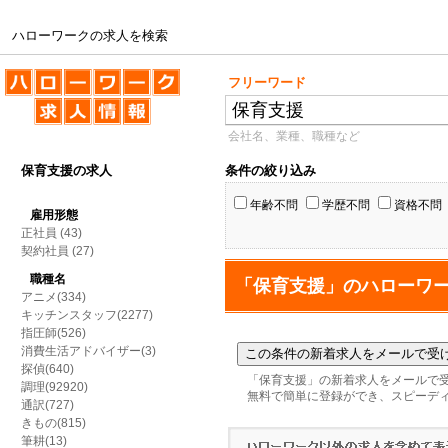
ハローワークの求人を検索
ハローワークの求人を検索
フリーワード
会社名、業種、職種など
保育支援の求人
条件の絞り込み
年齢不問
学歴不問
資格不問
雇用形態
正社員
(43)
契約社員
(27)
職種名
「保育支援」のハローワ
アニメ(334)
キッチンスタッフ(2277)
指圧師(526)
消費生活アドバイザー(3)
探偵(640)
「保育支援」の新着求人をメールで
調理(92920)
無料で簡単に登録ができ、スピーデ
通訳(727)
きもの(815)
筆耕(13)