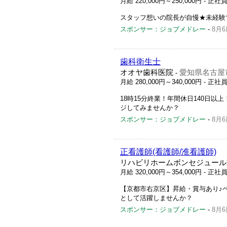
月給 220,000円～250,000円
- 正社
スタッフ想いの院長が自慢★未経験
スポンサー：ジョブメドレー
-
8月6
歯科衛生士
オオヤ歯科医院
愛知県名古屋市
-
月給 280,000円～340,000円
- 正社
18時15分終業！年間休日140日
ジしてみませんか？
スポンサー：ジョブメドレー
-
8月6
正看護師(看護師/准看護師)
リハビリホームボンセジュール
月給 320,000円～354,000円
- 正社
【京都市右京区】昇給・賞与あり♪
として活躍しませんか？
スポンサー：ジョブメドレー
-
8月6