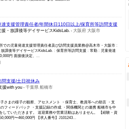
発達支援管理責任者/年間休日110日以上/保育所等訪問支援
達支援・放課後等デイサービスKidsLab.
大阪府 大阪市
-
所での児童発達支援管理責任者及び訪問支援員業務@高木市・大阪市 :
・放課後等デイサービスKidsLab. : 保育所等訪問支援 : 常勤 : 児童発達
0,000円 面接後決定、...
日
訪問支援/土日祝休み
with you
千葉県 船橋市
-
お子さまの様子の観察、アセスメント ・保育士、教員等への助言 ・支
のフィードバック ・支援記録の作成 ・関係機関との連携 船橋市を中
をしていただきます。 送迎業務や営業活動はありません。 【経験・資
000円〜460,000円 【求人番号】J101243...