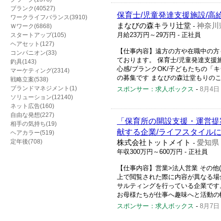
ブランク(40527)
保育士/児童発達支援施設/高
ワークライフバランス(3910)
まなびの森キラリ辻堂
神奈川
-
Ｗワーク(6868)
月給23万円～29万円
- 正社員
スタートアップ(105)
ヘアセット(127)
【仕事内容】遠方の方や在職中の方
コンパニオン(33)
ております。 保育士/児童発達支援施
釣具(143)
心感/ブランクOK/子どもたちの「
マーケティング(2314)
の募集です まなびの森辻堂もりのこ
戦略立案(538)
ブランドマネジメント(1)
スポンサー：求人ボックス
-
8月4日
ソリューション(12140)
ネット広告(160)
自由な発想(227)
「保育所の開設支援・運営提
相手の気持ち(19)
献する企業/ライフスタイル
ヘアカラー(519)
定年後(708)
株式会社トットメイト
愛知県
-
年収300万円～600万円
- 正社員
【仕事内容】営業>法人営業 その他
上で閲覧された際に内容が異なる場
サルティングを行っている企業です。
お母様たちが仕事へ趣味へと活動の幅
スポンサー：求人ボックス
-
8月7日