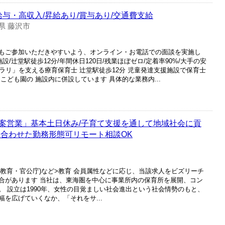
給与・高収入/昇給あり/賞与あり/交通費支給
県 藤沢市
もご参加いただきやすいよう、オンライン・お電話での面談を実施し
設/辻堂駅徒歩12分/年間休日120日/残業ほぼゼロ/定着率90%/大手の安
キラリ」を支える療育保育士 辻堂駅徒歩12分 児童発達支援施設で保育士
こども園の 施設内に併設しています 具体的な業務内...
案営業」基本土日休み/子育て支援を通して地域社会に貢
に合わせた勤務形態可リモート相談OK
(教育・官公庁)など>教育 会員属性などに応じ、当該求人をビズリーチ
合があります 当社は、東海圏を中心に事業所内の保育所を展開、コン
 設立は1990年、女性の目覚ましい社会進出という社会情勢のもと、
を広げていくなか、「それをサ...