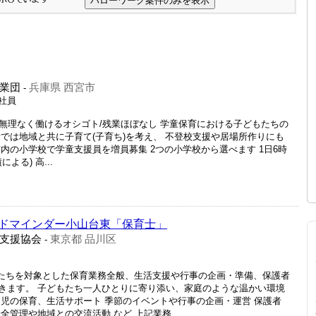
業団
兵庫県 西宮市
-
正社員
無理なく働けるオシゴト/残業ほぼなし 学童保育における子どもたちの
では地域と共に子育て(子育ち)を考え、 不登校支援や居場所作りにも
内の小学校で学童支援員を増員募集 2つの小学校から選べます 1日6時
よる) 高...
ドマインダー小山台東「保育士」
支援協会
東京都 品川区
-
もたちを対象とした保育業務全般、生活支援や行事の企画・準備、保護者
きます。 子どもたち一人ひとりに寄り添い、家庭のような温かい環境
園児の保育、生活サポート 季節のイベントや行事の企画・運営 保護者
全管理や地域との交流活動 など 上記業務