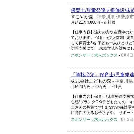
保育士/児童発達支援施設/未経
すこやか園
神奈川県 伊勢原市
-
月給21万4,800円
- 正社員
【仕事内容】遠方の方や在職中の方
ております。 保育士/少人数制×児童
して保育士3名 子ども一人ひとりと
訪問支援にて、 未就学児を対象にし
スポンサー：求人ボックス
-
8月4日
「資格必須」保育士/児童発
株式会社こどもの森
神奈川県
-
月給23万円～29万円
- 正社員
【仕事内容】保育士/児童発達支援施設
心感/ブランクOK/子どもたちの「
士さんの募集です! まなびの森辻堂
に特性のあるお子さまや、 サポート
スポンサー：求人ボックス
-
8月3日