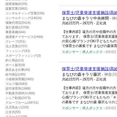
損害保険(6205)
提案営業(3992)
保育士/児童発達支援施設/高
コンサルティング営業(539)
コンサルティング(14624)
まなびの森キラリ中央林間
神
-
保険代理店(5416)
月給23万円～29万円
- 正社員
直行直帰(15709)
【仕事内容】遠方の方や在職中の方
事業承継(444)
ております。 保育士/児童発達支援施
放課後デイサービス(2468)
の安心感/ブランクOK/子どもたち
クレープ(251)
で保育士の募集です まなびの森保育
法人営業(2707)
フィッシング(43)
スポンサー：求人ボックス
-
8月4日
スポーツフィッシング(3)
釣り用品(13)
ボート販売(9)
保育士/児童発達支援施設/高
責任ある仕事(44)
まなびの森キラリ藤沢
神奈川
給与保証(290)
-
小規模保育園(2483)
月給23万円～29万円
- 正社員
ゴルフ場(4483)
【仕事内容】遠方の方や在職中の方
認可保育所(1888)
ております。 保育士/児童発達支援施
不動産売買仲介(368)
心感/ブランクOK/子どもたちの「
シニア歓迎(2473)
の募集です まなびの森 藤沢もりのこ
グループホーム(49741)
託児所あり(220)
スポンサー：求人ボックス
-
8月4日
公文式(55)
クラーク(1378)