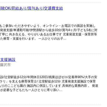
験OK/昇給あり/賞与あり/交通費支給
もご参加いただきやすいよう、オンライン・お電話での面談を実施し
発達支援/車通勤可能/伊勢原駅から徒歩10分/賞与4ヶ月/子ども5名に対
丁寧に 向き合える、やりがいあるお仕事です 児童発達支援・保育所等
た療育・支援を行います。 一人ひとりのお子...
達支援施設
 藤沢市
/辻堂駅徒歩12分/年間休日120日/残業ほぼゼロ/定着率90%/大手の安
キラリ」を支える療育保育士/ 辻堂駅徒歩12分 児童発達支援施設で保育
もりのここども園の 施設内に併設しています 具体的な業務内容 。 発達
が必要な子どもたち一人ひとりに寄り添い...