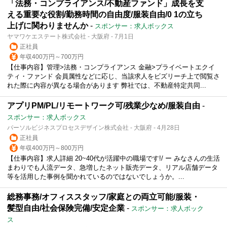
「法務・コンプライアンス/不動産ファンド」成長を支
える重要な役割/勤務時間の自由度/服装自由/0 1の立ち
上げに関わりませんか
-
スポンサー：求人ボックス
ヤマワケエステート株式会社 - 大阪府 - 7月1日
正社員
年収400万円～700万円
【仕事内容】管理>法務・コンプライアンス 金融>プライベートエクイ
ティ・ファンド 会員属性などに応じ、当該求人をビズリーチ上で閲覧さ
れた際に内容が異なる場合があります 弊社では、不動産特定共同...
アプリPM/PL/リモートワーク可/残業少なめ/服装自由
-
スポンサー：求人ボックス
パーソルビジネスプロセスデザイン株式会社 - 大阪府 - 4月28日
正社員
年収400万円～800万円
【仕事内容】求人詳細 20~40代が活躍中の職場です!/ ー みなさんの生活
まわりでも人流データ、急増したネット販売データ、リアル店舗データ
等を活用した事例を聞かれているのではないでしょうか。...
総務事務/オフィススタッフ/家庭との両立可能/服装・
髪型自由/社会保険完備/安定企業
-
スポンサー：求人ボック
ス