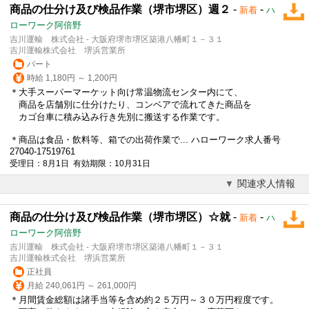
商品の仕分け及び検品作業（堺市堺区）週２
-
-
新着
ハ
ローワーク阿倍野
吉川運輸 株式会社 - 大阪府堺市堺区築港八幡町１－３１
吉川運輸株式会社 堺浜営業所
パート
時給 1,180円 ～ 1,200円
＊大手スーパーマーケット向け常温物流センター内にて、
商品を店舗別に仕分けたり、コンベアで流れてきた商品を
カゴ台車に積み込み行き先別に搬送する作業です。
＊商品は食品・飲料等、箱での出荷作業で... ハローワーク求人番号
27040-17519761
受理日：8月1日 有効期限：10月31日
関連求人情報
商品の仕分け及び検品作業（堺市堺区）☆就
-
-
新着
ハ
ローワーク阿倍野
吉川運輸 株式会社 - 大阪府堺市堺区築港八幡町１－３１
吉川運輸株式会社 堺浜営業所
正社員
月給 240,061円 ～ 261,000円
＊月間賃金総額は諸手当等を含め約２５万円～３０万円程度です。