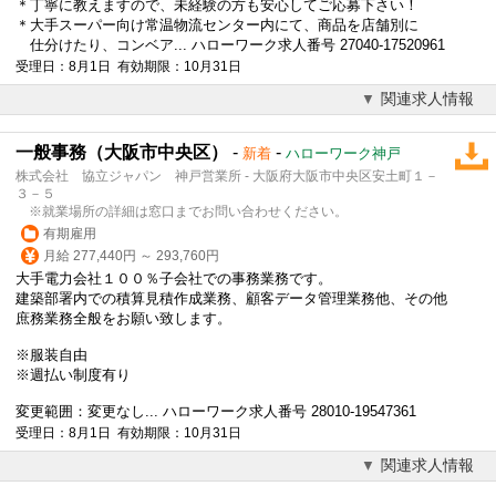
＊丁寧に教えますので、未経験の方も安心してご応募下さい！
＊大手スーパー向け常温物流センター内にて、商品を店舗別に
仕分けたり、コンベア... ハローワーク求人番号 27040-17520961
受理日：8月1日 有効期限：10月31日
関連求人情報
一般事務（大阪市中央区）
-
-
新着
ハローワーク神戸
株式会社 協立ジャパン 神戸営業所 - 大阪府大阪市中央区安土町１－
３－５
※就業場所の詳細は窓口までお問い合わせください。
有期雇用
月給 277,440円 ～ 293,760円
大手電力会社１００％子会社での事務業務です。
建築部署内での積算見積作成業務、顧客データ管理業務他、その他
庶務業務全般をお願い致します。
※
服装自由
※週払い制度有り
変更範囲：変更なし... ハローワーク求人番号 28010-19547361
受理日：8月1日 有効期限：10月31日
関連求人情報