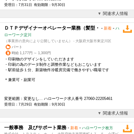
受理日：7月31日 有効期限：9月30日
関連求人情報
ＤＴＰデザイナーオペレーター業務（髪型・
-
-
新着
ハ
ローワーク淀川
（事業所の意向により公開していません） - 大阪府大阪市東淀川区
パート
時給 1,177円 ～ 1,300円
・印刷物のデザインをしていただきます
・印刷の為のデータ制作と調整作業などもおこないます
・駅前徒歩１分、新築物件冷暖房完備で働きやすい職場です
＊兼業可・副業可
変更範囲：変更なし... ハローワーク求人番号 27060-22205461
受理日：7月29日 有効期限：9月30日
関連求人情報
一般事務 及びサポート業務
-
-
新着
ハローワーク枚方
株式会社 トラスティ－ホ－ム - 大阪府枚方市岡東町１７－５ 小澤ビ