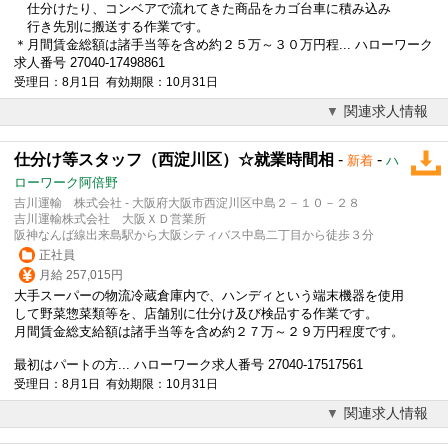
仕分けたり、コンベアで流れてきた商品をカゴ台車に積み込み
行き先別に搬送する作業です。
＊月間賃金総額は諸手当等を含め約２５万～３０万円程... ハローワーク
求人番号 27040-17498861
受理日：8月1日 有効期限：10月31日
関連求人情報
仕分け等スタッフ（西淀川区）☆就業時間相
-
-
新着
ハ
ローワーク阿倍野
吉川運輸 株式会社 - 大阪府大阪市西淀川区中島２－１０－２８
吉川運輸株式会社 大阪ＸＤ営業所
阪神なんば線出来島駅から大阪シティバス中島二丁目から徒歩３分
正社員
月給 257,015円
大手スーパーの物流冷蔵倉庫内で、ハンディという端末機器を使用
して野菜惣菜類等を、店舗別に仕分け及び検品する作業です。
月間賃金総支給額は諸手当等を含め約２７万～２９万円程度です。
最初はパートの方... ハローワーク求人番号 27040-17517561
受理日：8月1日 有効期限：10月31日
関連求人情報