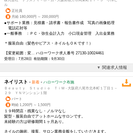
ル
正社員
月給 180,000円 ～ 200,000円
●サポート業務：見積書・請求書・報告書作成 写真の画像処理
電話応対等
●一般事務 ：ＰＣ・弥生会計入力 小口現金管理 入出金業務
＊
服装自由
（髪色やピアス・ネイルもＯＫです！）
【変更範囲：変... ハローワーク求人番号 27130-10024461
受理日：7月28日 有効期限：9月30日
関連求人情報
ネイリスト
-
-
新着
ハローワーク布施
Ｂｅａｕｔｙ Ｓｔｕｄｉｏ ＴｉＭ - 大阪府八尾市北本町１丁目１－
２９ ＹＮマンション１階
パート
時給 1,200円 ～ 1,500円
１９時閉店・残業なし・ノルマなし
髪型・
服装自由
でアットホームなサロンです。
未経験の方は研修期間１ヶ月あり。
ネイルの施術、接客、サロン業務全般をしていただきます。