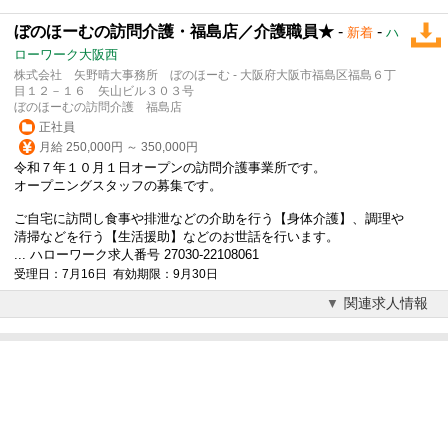
ぼのほーむの訪問介護・福島店／介護職員★
-
-
新着
ハ
ローワーク大阪西
株式会社 矢野晴大事務所 ぼのほーむ - 大阪府大阪市福島区福島６丁
目１２－１６ 矢山ビル３０３号
ぼのほーむの訪問介護 福島店
正社員
月給 250,000円 ～ 350,000円
令和７年１０月１日オープンの訪問介護事業所です。
オープニングスタッフの募集です。
ご自宅に訪問し食事や排泄などの介助を行う【身体介護】、調理や
清掃などを行う【生活援助】などのお世話を行います。
... ハローワーク求人番号 27030-22108061
受理日：7月16日 有効期限：9月30日
関連求人情報