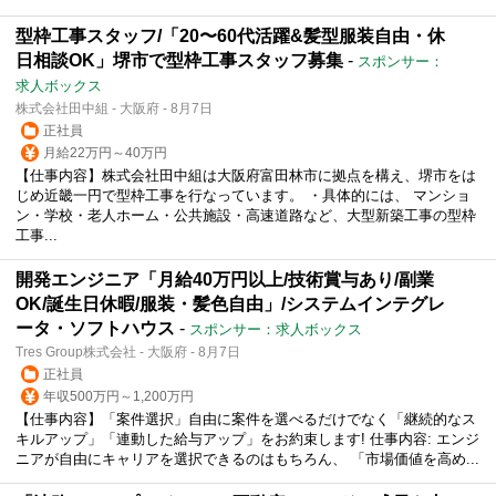
型枠工事スタッフ/「20〜60代活躍&髪型服装自由・休
日相談OK」堺市で型枠工事スタッフ募集
-
スポンサー：
求人ボックス
株式会社田中組 - 大阪府 - 8月7日
正社員
月給22万円～40万円
【仕事内容】株式会社田中組は大阪府富田林市に拠点を構え、堺市をは
じめ近畿一円で型枠工事を行なっています。 ・具体的には、 マンショ
ン・学校・老人ホーム・公共施設・高速道路など、大型新築工事の型枠
工事...
開発エンジニア「月給40万円以上/技術賞与あり/副業
OK/誕生日休暇/服装・髪色自由」/システムインテグレ
ータ・ソフトハウス
-
スポンサー：求人ボックス
Tres Group株式会社 - 大阪府 - 8月7日
正社員
年収500万円～1,200万円
【仕事内容】「案件選択」自由に案件を選べるだけでなく「継続的なス
キルアップ」「連動した給与アップ」をお約束します! 仕事内容: エンジ
ニアが自由にキャリアを選択できるのはもちろん、 「市場価値を高め...