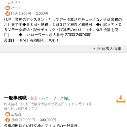
ービルＢ１Ｆ
パート
時給 1,300円 ～ 2,000円
税理士業務のアシスタントとしてデータ取込やチェックなど会計業務の
お仕事です◆週３日～勤務／１日３時間程度／相談可 ◆仕訳入力・Ｃ
ＳＶデータ取込・記帳チェック・試算表の作成 （主に弥生会計を使
用） ◆... ハローワーク求人番号 27030-24074061
受理日：8月5日 有効期限：10月31日
関連求人情報
一般事務職
-
-
新着
ハローワーク梅田
株式会社 快成 - 大阪府大阪市北区芝田２丁目２番１３号
日生ビル東館６０７Ａ
正社員
月給 210,000円 ～ 300,000円
各線梅田駅近の好立地オフィスでの一般事務。