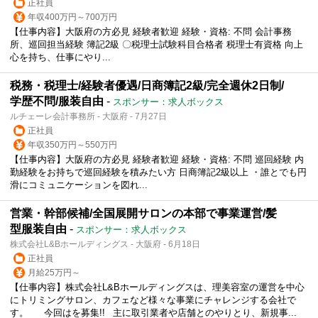
正社員
年収400万円～700万円
【仕事内容】大阪府の方必見 経験者歓迎 経験・資格: 不問 会計事務
所、巡回担当経験 簿記2級 〇税理士試験科目合格者 税理士有資格 向上
心を持ち、仕事にやり...
税務・税理士/経験者優遇/日商簿記2級/完全週休2日制/
学歴不問/服装自由
-
スポンサー：求人ボックス
ルチェーレ会計事務所 - 大阪府 - 7月27日
正社員
年収350万円～550万円
【仕事内容】大阪府の方必見 経験者歓迎 経験・資格: 不問 巡回経験 内
勤経験をお持ちで巡回経験を積みたい方 日商簿記2級以上 ・誰とでも円
滑にコミュニケーションを図れ...
営業・幹部候補/全国展開サロンの本部で事業運営/髪
型服装自由
-
スポンサー：求人ボックス
株式会社L&Bホールディングス - 大阪府 - 6月18日
正社員
月給25万円～
【仕事内容】株式会社L&Bホールディングスは、理美容室の運営を中心
にトリミングサロン、カフェなど様々な事業にチャレンジする会社で
す。 今回はを募集!! 主に取引業者や店舗とのやりとり、新規事...