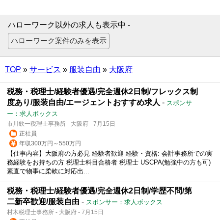
ハローワーク以外の求人も表示中 -
TOP
»
サービス
»
服装自由
»
大阪府
税務・税理士/経験者優遇/完全週休2日制/フレックス制
度あり/服装自由/エージェントおすすめ求人
-
スポンサ
ー：求人ボックス
市川欽一税理士事務所 - 大阪府 - 7月15日
正社員
年収300万円～550万円
【仕事内容】大阪府の方必見 経験者歓迎 経験・資格: 会計事務所での実
務経験をお持ちの方 税理士科目合格者 税理士 USCPA(勉強中の方も可)
素直で物事に柔軟に対応出...
税務・税理士/経験者優遇/完全週休2日制/学歴不問/第
二新卒歓迎/服装自由
-
スポンサー：求人ボックス
村木税理士事務所 - 大阪府 - 7月15日