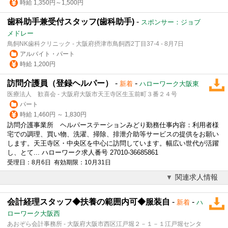
時給 1,350円～1,500円
歯科助手兼受付スタッフ(歯科助手)
-
スポンサー：ジョブ
メドレー
鳥飼NK歯科クリニック - 大阪府摂津市鳥飼西2丁目37-4 - 8月7日
アルバイト・パート
時給 1,200円
訪問介護員（登録ヘルパー）
-
-
新着
ハローワーク大阪東
医療法人 歓喜会 - 大阪府大阪市天王寺区生玉前町３番２４号
パート
時給 1,460円 ～ 1,830円
訪問介護事業所 ヘルパーステーションみどり勤務仕事内容：利用者様
宅での調理、買い物、洗濯、掃除、排泄介助等サービスの提供をお願い
します。天王寺区・中央区を中心に訪問しています。幅広い世代が活躍
し、とて... ハローワーク求人番号 27010-36685861
受理日：8月6日 有効期限：10月31日
関連求人情報
会計経理スタッフ◆扶養の範囲内可◆服装自
-
-
新着
ハ
ローワーク大阪西
あおぞら会計事務所 - 大阪府大阪市西区江戸堀２－１－１江戸堀センタ