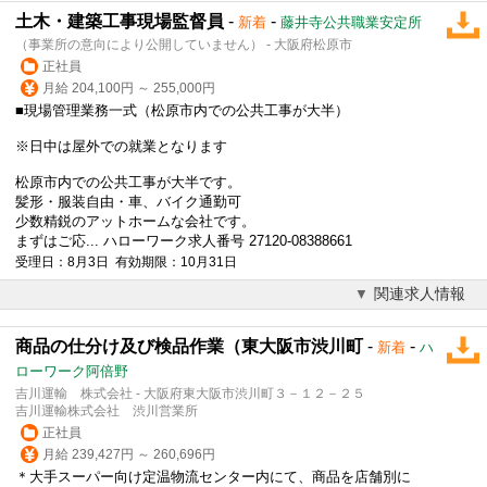
土木・建築工事現場監督員
-
-
新着
藤井寺公共職業安定所
（事業所の意向により公開していません） - 大阪府松原市
正社員
月給 204,100円 ～ 255,000円
■現場管理業務一式（松原市内での公共工事が大半）
※日中は屋外での就業となります
松原市内での公共工事が大半です。
髪形・
服装自由
・車、バイク通勤可
少数精鋭のアットホームな会社です。
まずはご応... ハローワーク求人番号 27120-08388661
受理日：8月3日 有効期限：10月31日
関連求人情報
商品の仕分け及び検品作業（東大阪市渋川町
-
-
新着
ハ
ローワーク阿倍野
吉川運輸 株式会社 - 大阪府東大阪市渋川町３－１２－２５
吉川運輸株式会社 渋川営業所
正社員
月給 239,427円 ～ 260,696円
＊大手スーパー向け定温物流センター内にて、商品を店舗別に