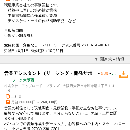
環境事業会社での事務業務です。
・精算や伝票仕訳等の補助業務
・申請書類関連の作成補助業務
・支払スケジュールの作成補助業務 など
※
服装自由
※週払い制度有り
変更範囲：変更なし... ハローワーク求人番号 28010-19640161
受理日：8月1日 有効期限：10月31日
関連求人情報
営業アシスタント（リーシング・開発サポー
-
-
新着
ハ
ローワーク大阪西
株式会社 アップロード・プランズ - 大阪府大阪市港区港晴４丁目１４
－６
正社員
月給 200,000円 ～ 260,000円
営業の補佐として現地調査・見積業務・手配が主なお仕事です。未
経験でも安心して働けます。※分からないことは、先輩・上司に聞
きやすい職場です。
パソコンでの書類作成やデータ入力、お客様へのご案内やスケ... ハロー
ワーク求人番号 27030-23012361