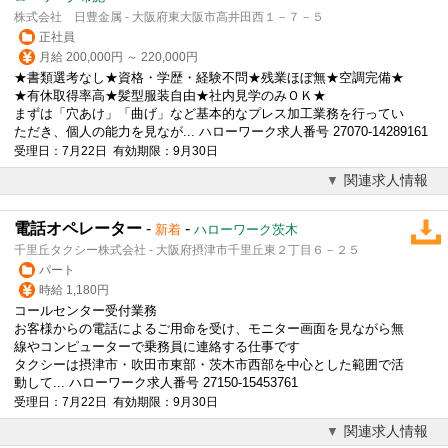
株式会社 日豊金属 - 大阪府東大阪市高井田西１－７－５
正社員
月給 200,000円 ～ 220,000円
★書類選考なし★資格・学歴・経験不問★残業ほぼ無★空調完備★
★有休取得率高★髪型
服装自由
★社内見学のみＯＫ★
まずは「穴あけ」「曲げ」など基本的なプレス加工業務を行ってい
ただき、個人の能力を見なが... ハローワーク求人番号 27070-14289161
受理日：7月22日 有効期限：9月30日
関連求人情報
電話オペレーター
-
-
新着
ハローワーク茨木
千里丘タクシー株式会社 - 大阪府摂津市千里丘東２丁目６－２５
パート
時給 1,180円
コールセンター受付業務
お客様からの電話によるご用命を受け、モニター画面を見ながら無
線やコンピューターで乗務員に連絡する仕事です
タクシーは摂津市・吹田市東部・茨木市西部を中心とした範囲で活
動して... ハローワーク求人番号 27150-15453761
受理日：7月22日 有効期限：9月30日
関連求人情報