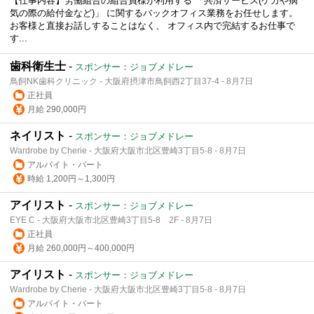
【仕事内容】労働組合の組合員様が利用する 「共済サービス(ケガや病
気の際の給付金など)」 に関するバックオフィス業務をお任せします。
お客様と直接お話しすることはなく、 オフィス内で完結するお仕事で
す...
歯科衛生士
-
スポンサー：ジョブメドレー
鳥飼NK歯科クリニック - 大阪府摂津市鳥飼西2丁目37-4 - 8月7日
正社員
月給 290,000円
ネイリスト
-
スポンサー：ジョブメドレー
Wardrobe by Cherie - 大阪府大阪市北区豊崎3丁目5-8 - 8月7日
アルバイト・パート
時給 1,200円～1,300円
アイリスト
-
スポンサー：ジョブメドレー
EYE C - 大阪府大阪市北区豊崎3丁目5-8 2F - 8月7日
正社員
月給 260,000円～400,000円
アイリスト
-
スポンサー：ジョブメドレー
Wardrobe by Cherie - 大阪府大阪市北区豊崎3丁目5-8 - 8月7日
アルバイト・パート