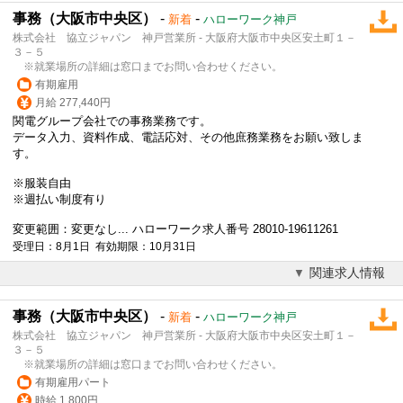
事務（大阪市中央区）
-
-
新着
ハローワーク神戸
株式会社 協立ジャパン 神戸営業所 - 大阪府大阪市中央区安土町１－
３－５
※就業場所の詳細は窓口までお問い合わせください。
有期雇用
月給 277,440円
関電グループ会社での事務業務です。
データ入力、資料作成、電話応対、その他庶務業務をお願い致しま
す。
※
服装自由
※週払い制度有り
変更範囲：変更なし... ハローワーク求人番号 28010-19611261
受理日：8月1日 有効期限：10月31日
関連求人情報
事務（大阪市中央区）
-
-
新着
ハローワーク神戸
株式会社 協立ジャパン 神戸営業所 - 大阪府大阪市中央区安土町１－
３－５
※就業場所の詳細は窓口までお問い合わせください。
有期雇用パート
時給 1,800円