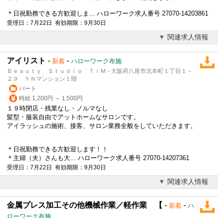
＊日祝勤務できる方歓迎しま... ハローワーク求人番号 27070-14203861
受理日：7月22日 有効期限：9月30日
関連求人情報
アイリスト
-
-
新着
ハローワーク布施
Ｂｅａｕｔｙ Ｓｔｕｄｉｏ ＴｉＭ - 大阪府八尾市北本町１丁目１－
２９ ＹＮマンション１階
パート
時給 1,200円 ～ 1,500円
１９時閉店・残業なし・ノルマなし
髪型・
服装自由
でアットホームなサロンです。
アイラッシュの施術、接客、サロン業務全般をしていただきます。
＊日祝勤務できる方歓迎します！！
＊主婦（夫）さんも大... ハローワーク求人番号 27070-14207361
受理日：7月22日 有効期限：9月30日
関連求人情報
金属プレス加工その他機械作業／軽作業 【
-
-
新着
ハ
ローワーク布施