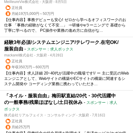
MeilleureVie株式会社 - 大阪府 - 8月5日
正社員
月給19万5,000円～50万円
【仕事内容】事務デビューも安心! ゼロから学べるオフィスワークのお
仕事 「事務の経験がなくて不安…」 ⇒研修やeラーニングで 基礎から
丁寧に学べるので、 PC操作や業務の進め方に自信がな...
経験3年必須/システムエンジニア/テレワーク.在宅OK/
服装自由
-
スポンサー：求人ボックス
mackarel株式会社 - 大阪府 - 4月28日
正社員
年収350万円～600万円
【仕事内容】求人詳細 20~40代が活躍中の職場です!/ ー 主に受託のWeb
エンジニアとして、Webサイトの構築やECサイトの構築に関連するシ
ステム開発や コーディング業務に携わっていただき...
「ネイル・服装自由」梅田駅直結/20代・30代活躍中
の一般事務/残業ほぼなし/土日祝休み
-
スポンサー：求人
ボックス
株式会社リアルフェイス・コンサルティング - 大阪府 - 7月16日
正社員
月給25万円