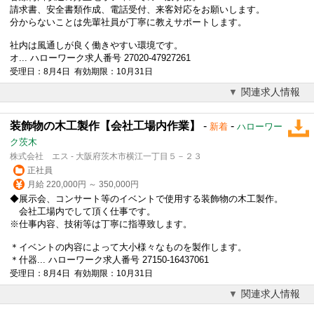
請求書、安全書類作成、電話受付、来客対応をお願いします。
分からないことは先輩社員が丁寧に教えサポートします。
社内は風通しが良く働きやすい環境です。
オ... ハローワーク求人番号 27020-47927261
受理日：8月4日 有効期限：10月31日
関連求人情報
装飾物の木工製作【会社工場内作業】
-
-
新着
ハローワー
ク茨木
株式会社 エス - 大阪府茨木市横江一丁目５－２３
正社員
月給 220,000円 ～ 350,000円
◆展示会、コンサート等のイベントで使用する装飾物の木工製作。
会社工場内でして頂く仕事です。
※仕事内容、技術等は丁寧に指導致します。
＊イベントの内容によって大小様々なものを製作します。
＊什器... ハローワーク求人番号 27150-16437061
受理日：8月4日 有効期限：10月31日
関連求人情報