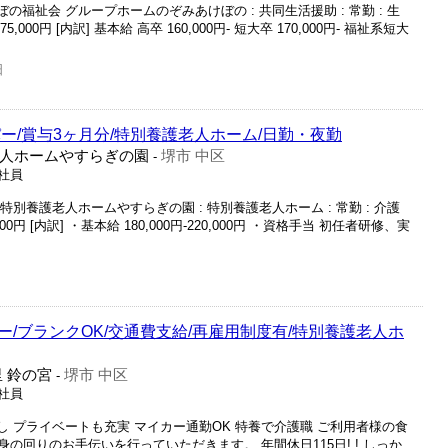
の福祉会 グループホームのぞみあけぼの : 共同生活援助 : 常勤 : 生
75,000円 [内訳] 基本給 高卒 160,000円- 短大卒 170,000円- 福祉系短大
日
ー/賞与3ヶ月分/特別養護老人ホーム/日勤・夜勤
人ホームやすらぎの園
堺市 中区
-
正社員
特別養護老人ホームやすらぎの園 : 特別養護老人ホーム : 常勤 : 介護
7,000円 [内訳] ・基本給 180,000円-220,000円 ・資格手当 初任者研修、実
/ブランクOK/交通費支給/再雇用制度有/特別養護老人ホ
 鈴の宮
堺市 中区
-
正社員
し プライベートも充実 マイカー通勤OK 特養で介護職 ご利用者様の食
の回りのお手伝いを行っていただきます。 年間休日115日! ! しっか