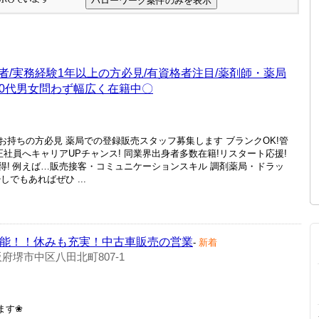
/実務経験1年以上の方必見/有資格者注目/薬剤師・薬局
代40代男女問わず幅広く在籍中〇
持ちの方必見 薬局での登録販売スタッフ募集します ブランクOK!管
正社員へキャリアUPチャンス! 同業界出身者多数在籍!リスタート応援!
得! 例えば…販売接客・コミュニケーションスキル 調剤薬局・ドラッ
でもあればぜひ ...
可能！！休みも充実！中古車販売の営業
-
新着
府堺市中区八田北町807-1
ます❀