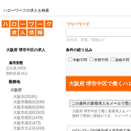
ハローワークの求人を検索
ハローワークの求人を検索
フリーワード
会社名、業種、職種など
大阪府 堺市中区の求人
条件の絞り込み
年齢不問
学歴不問
資格不問
雇用形態
正社員
(393)
契約社員
(61)
勤務地
大阪府 堺市中区で働くハ
大阪府
大阪市(25181)
大阪市都島区(634)
大阪市福島区(546)
大阪府 堺市中区で働く新着求人をメ
大阪市此花区(503)
無料で簡単に登録ができ、スピーデ
大阪市西区(1478)
大阪市港区(473)
大阪市大正区(418)