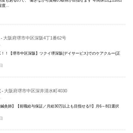
制度もあるので、 働きながら資格の取得が目指せます 年間休日は110日
...
大阪府堺市中区深阪4丁1番62号
-
員
！！【堺市中区深阪】ツクイ堺深阪(デイサービス)でのケアクルー(正
日
院
大阪府堺市中区深井清水町4030
-
員
・鍼灸師】【前職給与保証／月給30万以上も目指せる!!】月6～8日選択
日