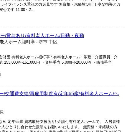
ライフバランス重視の方必見です 無資格・未経験OK! 丁寧な指導と万
す 11:00～2...
ー/賞与あり/有料老人ホーム/日勤・夜勤
老人ホーム福町亭
堺市 中区
-
団 有料老人ホーム福町亭 : 有料老人ホーム : 常勤 : 介護職員 : 介
給 153,000円-161,000円 ・資格手当 5,000円-20,000円 ・職務手当
日
/交通費支給/再雇用制度有/定年65歳/有料老人ホーム/ヘ
社員
なめ 定年65歳 資格取得支援あり! 介護付有料老人ホームで、 入居者様
 一人ひとりに合わせた援助をお願いいたします。 無資格・未経験の方