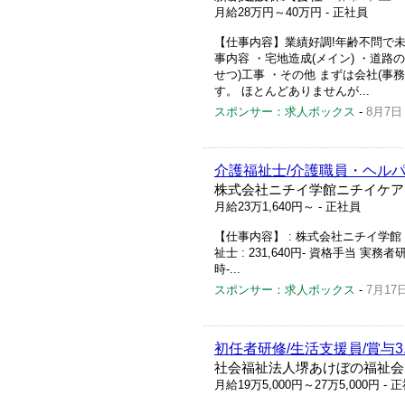
月給28万円～40万円
- 正社員
【仕事内容】業績好調!年齢不問で未
事内容 ・宅地造成(メイン) ・道路
せつ)工事 ・その他 まずは会社(事
す。 ほとんどありませんが...
スポンサー：求人ボックス
-
8月7日
介護福祉士/介護職員・ヘルパ
株式会社ニチイ学館ニチイケア
月給23万1,640円～
- 正社員
【仕事内容】 : 株式会社ニチイ学館 ニ
祉士 : 231,640円- 資格手当 実務者
時-...
スポンサー：求人ボックス
-
7月17
初任者研修/生活支援員/賞与3
社会福祉法人堺あけぼの福祉会
月給19万5,000円～27万5,000円
- 