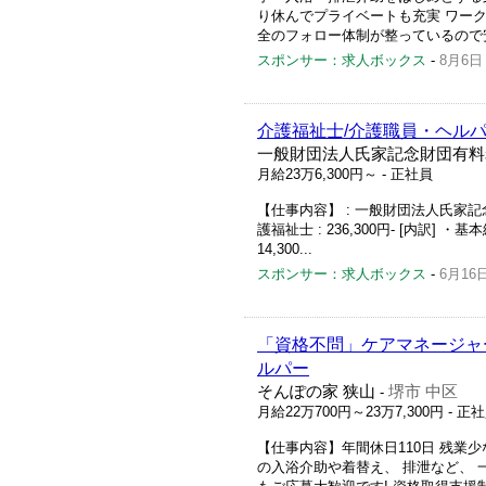
り休んでプライベートも充実 ワーク
全のフォロー体制が整っているので安心で
スポンサー：求人ボックス
-
8月6日
介護福祉士/介護職員・ヘルパ
一般財団法人氏家記念財団有料
月給23万6,300円～
- 正社員
【仕事内容】 : 一般財団法人氏家記念財
護福祉士 : 236,300円- [内訳] ・基本
14,300...
スポンサー：求人ボックス
-
6月16
「資格不問」ケアマネージャー
ルパー
そんぽの家 狭山
堺市 中区
-
月給22万700円～23万7,300円
- 正
【仕事内容】年間休日110日 残業少
の入浴介助や着替え、 排泄など、