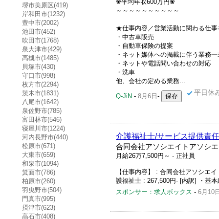
❀平均年収600万円❀
堺市美原区(419)
～～～～～～～～～～
岸和田市(1232)
豊中市(2002)
★仕事内容／営業活動に関わる仕事
池田市(452)
・中古車販売
吹田市(1768)
・自動車保険の提案
泉大津市(429)
・ネット媒体への掲載に伴う業務一
高槻市(1485)
・ネットや電話問い合わせの対応
貝塚市(430)
・洗車
守口市(998)
他、会社の定める業務...
枚方市(2294)
平日休
茨木市(1831)
Q-JiN
-
8月6日
-
八尾市(1642)
泉佐野市(785)
富田林市(546)
寝屋川市(1224)
介護福祉士/サービス提供責任
河内長野市(440)
松原市(671)
合同会社アソシエイトアソシエ
大東市(659)
月給26万7,500円～
- 正社員
和泉市(1094)
【仕事内容】 : 合同会社アソシエイト 
箕面市(786)
護福祉士 : 267,500円- [内訳] ・基
柏原市(260)
羽曳野市(504)
スポンサー：求人ボックス
-
6月10
門真市(995)
摂津市(623)
高石市(408)