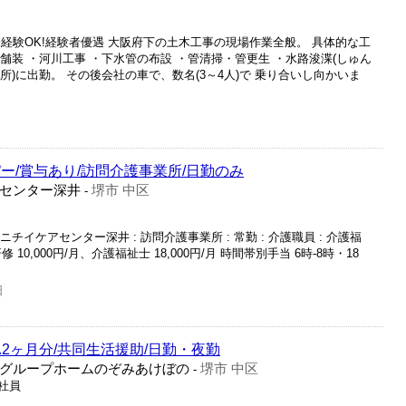
経験OK!経験者優遇 大阪府下の土木工事の現場作業全般。 具体的な工
の舗装 ・河川工事 ・下水管の布設 ・管清掃・管更生 ・水路浚渫(しゅん
務所)に出勤。 その後会社の車で、数名(3～4人)で 乗り合いし向かいま
ー/賞与あり/訪問介護事業所/日勤のみ
センター深井
堺市 中区
-
チイケアセンター深井 : 訪問介護事業所 : 常勤 : 介護職員 : 介護福
研修 10,000円/月、介護福祉士 18,000円/月 時間帯別手当 6時-8時・18
日
.2ヶ月分/共同生活援助/日勤・夜勤
グループホームのぞみあけぼの
堺市 中区
-
正社員