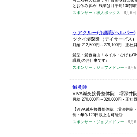
もご応募大歓迎です! 資格取得支援
とお休み多め! 残業は月平均10時間程度
スポンサー：求人ボックス
-
8月6日
ケアクルー(介護職/ヘルパー)
ツクイ堺深阪（デイサービス）
月給 212,500円～279,100円
- 正社
髪型・髪色自由！ネイル・ひげもOK
職員)のお仕事です♪
スポンサー：ジョブメドレー
-
8月6
鍼灸師
VIVA鍼灸接骨整体院 堺深井
月給 270,000円～320,000円
- 正社
【VIVA鍼灸接骨整体院 堺深井院
制・年休120日以上も可能◎
スポンサー：ジョブメドレー
-
8月6