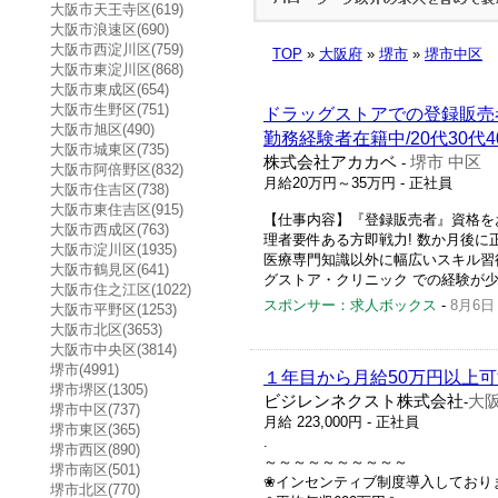
大阪市天王寺区(619)
大阪市浪速区(690)
大阪市西淀川区(759)
TOP
»
大阪府
»
堺市
»
堺市中区
大阪市東淀川区(868)
大阪市東成区(654)
大阪市生野区(751)
ドラッグストアでの登録販売者
大阪市旭区(490)
勤務経験者在籍中/20代30
大阪市城東区(735)
株式会社アカカベ
堺市 中区
-
大阪市阿倍野区(832)
月給20万円～35万円
- 正社員
大阪市住吉区(738)
大阪市東住吉区(915)
【仕事内容】『登録販売者』資格をお
大阪市西成区(763)
理者要件ある方即戦力! 数か月後に
大阪市淀川区(1935)
医療専門知識以外に幅広いスキル習
大阪市鶴見区(641)
グストア・クリニック での経験が少し
大阪市住之江区(1022)
スポンサー：求人ボックス
-
8月6日
大阪市平野区(1253)
大阪市北区(3653)
大阪市中央区(3814)
堺市(4991)
１年目から月給50万円以上
堺市堺区(1305)
ビジレンネクスト株式会社
大阪
-
堺市中区(737)
月給 223,000円 - 正社員
堺市東区(365)
.
堺市西区(890)
～～～～～～～～～～
堺市南区(501)
❀インセンティブ制度導入しており
堺市北区(770)