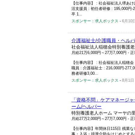
【仕事内容】 : 社会福祉法人堺あけぼ
活支援員 : 初任者研修 : 195,000円-2
卒 1...
スポンサー：求人ボックス
-
6月10
介護福祉士/介護職員・ヘルパ
社会福祉法人稲穂会特別養護老
月給21万6,000円～27万7,000円
- 
【仕事内容】 : 社会福祉法人稲穂会 
職員 : 介護福祉士 : 216,000円-27
務者研修3,00...
スポンサー：求人ボックス
-
8月1日
「資格不問」ケアマネージャー
ーム/ヘルパー
特別養護老人ホーム マーヤの里
月給27万2,000円～27万7,000円
- 
【仕事内容】年間休日115日 残業な
事・入浴・排泄介助をはじめとする身