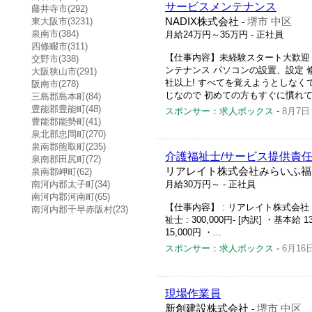
サービスメンテナンス
藤井寺市(292)
東大阪市(3231)
NADIX株式会社
堺市 中区
-
泉南市(384)
月給24万円～35万円
- 正社員
四條畷市(311)
【仕事内容】未経験スタート大歓迎 充
交野市(338)
ンテナンス パソコンの設置、設定 
大阪狭山市(291)
社以上! すべてを覚えようとしなく
阪南市(278)
じなので 初めての方もすぐに慣れてい
三島郡島本町(84)
豊能郡豊能町(48)
スポンサー：求人ボックス
-
8月7日
豊能郡能勢町(41)
泉北郡忠岡町(270)
泉南郡熊取町(235)
介護福祉士/サービス提供責任
泉南郡田尻町(72)
リアレイト株式会社みらいふ福
泉南郡岬町(62)
南河内郡太子町(34)
月給30万円～
- 正社員
南河内郡河南町(65)
【仕事内容】 : リアレイト株式会社 み
南河内郡千早赤阪村(23)
祉士 : 300,000円- [内訳] ・基本給
15,000円 ・...
スポンサー：求人ボックス
-
6月16
現場作業員
新創建設株式会社
堺市 中区
-