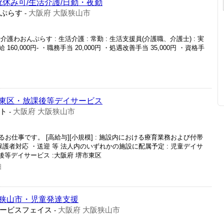
祝休み可/生活介護/日勤・夜勤
んぷらす
大阪府 大阪狭山市
-
介護わおんぷらす : 生活介護 : 常勤 : 生活支援員(介護職、介護士) : 実
本給 160,000円‐ ・職務手当 20,000円 ・処遇改善手当 35,000円 ・資格手
東区・放課後等デイサービス
ト
大阪府 大阪狭山市
-
仕事です。 [高給与][小規模] : 施設内における療育業務および付帯
護者対応 ・送迎 等 法人内のいずれかの施設に配属予定 : 児童デイサ
後等デイサービス :大阪府 堺市東区
日
狭山市・児童発達支援
ービスフェイス
大阪府 大阪狭山市
-