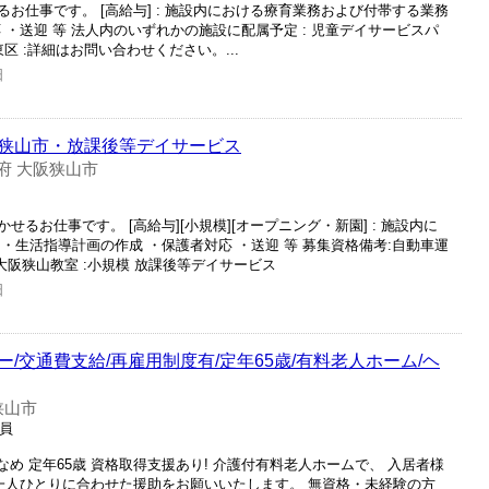
お仕事です。 [高給与] : 施設内における療育業務および付帯する業務
 ・送迎 等 法人内のいずれかの施設に配属予定 : 児童デイサービスパ
東区 :詳細はお問い合わせください。...
日
狭山市・放課後等デイサービス
府 大阪狭山市
るお仕事です。 [高給与][小規模][オープニング・新園] : 施設内に
・生活指導計画の作成 ・保護者対応 ・送迎 等 募集資格備考:自動車運
ん大阪狭山教室 :小規模 放課後等デイサービス
日
/交通費支給/再雇用制度有/定年65歳/有料老人ホーム/ヘ
狭山市
社員
なめ 定年65歳 資格取得支援あり! 介護付有料老人ホームで、 入居者様
 一人ひとりに合わせた援助をお願いいたします。 無資格・未経験の方