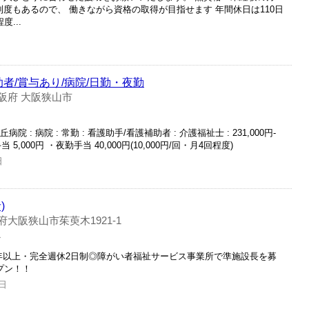
制度もあるので、 働きながら資格の取得が目指せます 年間休日は110日
...
者/賞与あり/病院/日勤・夜勤
阪府 大阪狭山市
 : 病院 : 常勤 : 看護助手/看護補助者 : 介護福祉士 : 231,000円-
当 5,000円 ・夜勤手当 40,000円(10,000円/回・月4回程度)
日
)
府大阪狭山市茱萸木1921-1
員
年以上・完全週休2日制◎障がい者福祉サービス事業所で準施設長を募
プン！！
日