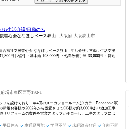
あり/生活介護/日勤のみ
援響心会ななほしベース狭山
大阪府 大阪狭山市
-
合福祉支援響心会 ななほしベース狭山 : 生活介護 : 常勤 : 生活支援
1,800円 [内訳] ・基本給 198,000円 ・処遇改善手当 33,800円 ・皆勤
府堺市東区西野190-1
を設けており、年4回のメーカショールーム(タカラ・Panasonic等)
新規お客様や2002年から設置させてOB様が約3,000件あり追加工事
廻りリフォームの案件を営業スタッフがホローし、工事スタッフには
平日休み
車通勤可能
学歴不問
未経験者歓迎
年齢不問