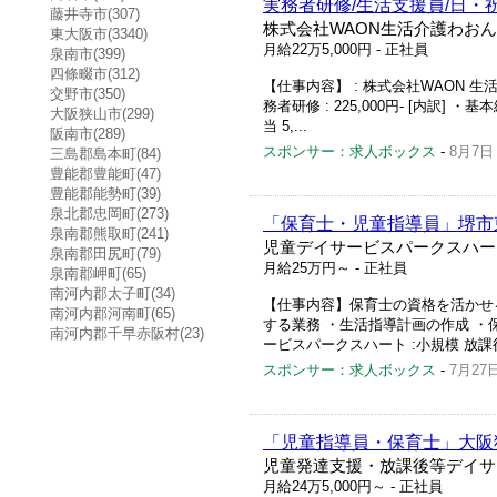
実務者研修/生活支援員/日・
藤井寺市(307)
株式会社WAON生活介護わお
東大阪市(3340)
月給22万5,000円
- 正社員
泉南市(399)
四條畷市(312)
【仕事内容】 : 株式会社WAON 生活
交野市(350)
務者研修 : 225,000円‐ [内訳] ・基
大阪狭山市(299)
当 5,...
阪南市(289)
スポンサー：求人ボックス
-
8月7日
三島郡島本町(84)
豊能郡豊能町(47)
豊能郡能勢町(39)
泉北郡忠岡町(273)
「保育士・児童指導員」堺市
泉南郡熊取町(241)
児童デイサービスパークスハー
泉南郡田尻町(79)
月給25万円～
- 正社員
泉南郡岬町(65)
南河内郡太子町(34)
【仕事内容】保育士の資格を活かせるお
南河内郡河南町(65)
する業務 ・生活指導計画の作成 ・保
南河内郡千早赤阪村(23)
ービスパークスハート :小規模 放課
スポンサー：求人ボックス
-
7月27
「児童指導員・保育士」大阪
児童発達支援・放課後等デイサ
月給24万5,000円～
- 正社員