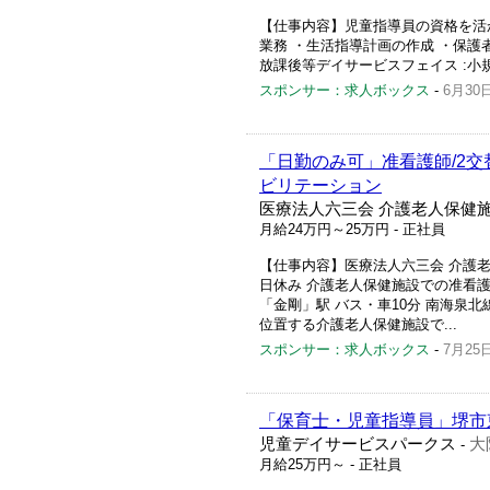
【仕事内容】児童指導員の資格を活か
業務 ・生活指導計画の作成 ・保護者
放課後等デイサービスフェイス :小規模
スポンサー：求人ボックス
-
6月30
「日勤のみ可」准看護師/2交
ビリテーション
医療法人六三会 介護老人保健
月給24万円～25万円
- 正社員
【仕事内容】医療法人六三会 介護老人保健
日休み 介護老人保健施設での准看護師
「金剛」駅 バス・車10分 南海泉北
位置する介護老人保健施設で...
スポンサー：求人ボックス
-
7月25
「保育士・児童指導員」堺市
児童デイサービスパークス
大
-
月給25万円～
- 正社員