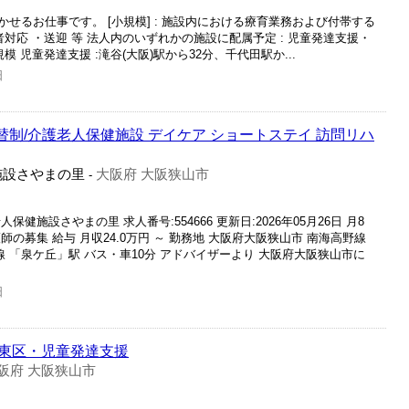
せるお仕事です。 [小規模] : 施設内における療育業務および付帯する
対応 ・送迎 等 法人内のいずれかの施設に配属予定 : 児童発達支援・
 児童発達支援 :滝谷(大阪)駅から32分、千代田駅か...
日
替制/介護老人保健施設 デイケア ショートステイ 訪問リハ
施設さやまの里
大阪府 大阪狭山市
-
施設さやまの里 求人番号:554666 更新日:2026年05月26日 月8
の募集 給与 月収24.0万円 ～ 勤務地 大阪府大阪狭山市 南海高野線
線 「泉ケ丘」駅 バス・車10分 アドバイザーより 大阪府大阪狭山市に
日
東区・児童発達支援
阪府 大阪狭山市