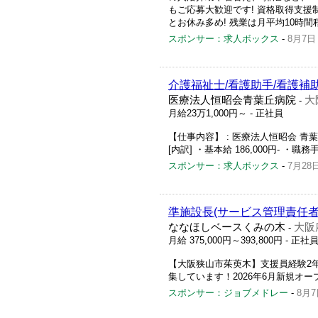
もご応募大歓迎です! 資格取得支援
とお休み多め! 残業は月平均10時間程度
スポンサー：求人ボックス
-
8月7日
介護福祉士/看護助手/看護補助
医療法人恒昭会青葉丘病院
大
-
月給23万1,000円～
- 正社員
【仕事内容】 : 医療法人恒昭会 青葉丘病院
[内訳] ・基本給 186,000円- ・職務手
スポンサー：求人ボックス
-
7月28
準施設長(サービス管理責任者
ななほしベースくみの木
大阪
-
月給 375,000円～393,800円
- 正社
【大阪狭山市茱萸木】支援員経験2
集しています！2026年6月新規オー
スポンサー：ジョブメドレー
-
8月7