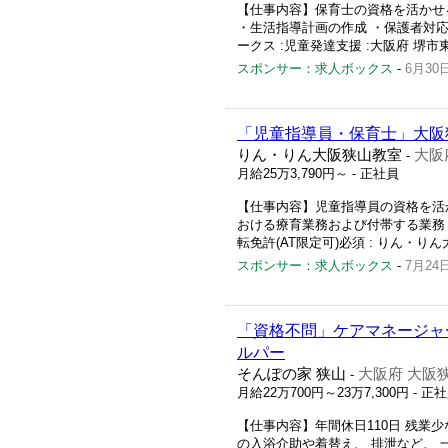
【仕事内容】保育士の資格を活かせる
・生活指導計画の作成 ・保護者対応
ークス :児童発達支援 :大阪府 堺市
スポンサー：求人ボックス
-
6月30
「児童指導員・保育士」大阪
りん・りん大阪狭山教室
大阪
-
月給25万3,790円～
- 正社員
【仕事内容】児童指導員の資格を活かせ
おける療育業務および付帯する業務 
転免許(AT限定可)必須 : りん・り
スポンサー：求人ボックス
-
7月24
「資格不問」ケアマネージャー
ルパー
そんぽの家 狭山
大阪府 大阪
-
月給22万700円～23万7,300円
- 正
【仕事内容】年間休日110日 残業少
の入浴介助や着替え、 排泄など、