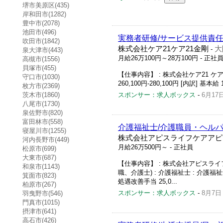
堺市美原区(435)
岸和田市(1282)
豊中市(2078)
池田市(496)
実務者研修/サービス提供責任
吹田市(1842)
株式会社ケア21ケア21金剛
大
-
泉大津市(443)
月給26万100円～28万100円
- 正社
高槻市(1556)
貝塚市(455)
【仕事内容】 : 株式会社ケア21 ケア2
守口市(1030)
260,100円-280,100円 [内訳] 基本給
枚方市(2369)
茨木市(1860)
スポンサー：求人ボックス
-
6月17
八尾市(1730)
泉佐野市(820)
富田林市(558)
介護福祉士/介護職員・ヘルパ
寝屋川市(1255)
株式会社アピスライフケアアピ
河内長野市(449)
月給26万500円～
- 正社員
松原市(699)
大東市(687)
【仕事内容】 : 株式会社アピスライフ
和泉市(1143)
職、介護士) : 介護福祉士 : 介護福祉士以
箕面市(823)
処遇改善手当 25,0...
柏原市(267)
スポンサー：求人ボックス
-
8月7日
羽曳野市(546)
門真市(1015)
摂津市(641)
高石市(426)