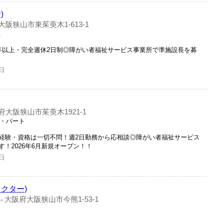
)
阪狭山市東茱萸木1-613-1
員
年以上・完全週休2日制◎障がい者福祉サービス事業所で準施設長を募
日
府大阪狭山市茱萸木1921-1
ト・パート
経験・資格は一切不問！週2日勤務から応相談◎障がい者福祉サービス
！2026年6月新規オープン！！
日
クター)
大阪府大阪狭山市今熊1-53-1
-