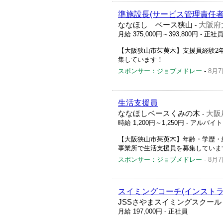
準施設長(サービス管理責任者
ななほし ベース狭山
大阪府大
-
月給 375,000円～393,800円
- 正社
【大阪狭山市茱萸木】支援員経験2
集しています！
スポンサー：ジョブメドレー
-
8月7
生活支援員
ななほしベースくみの木
大阪
-
時給 1,200円～1,250円
- アルバイ
【大阪狭山市茱萸木】年齢・学歴・
事業所で生活支援員を募集しています
スポンサー：ジョブメドレー
-
8月7
スイミングコーチ(インストラ
JSSさやまスイミングスクール
月給 197,000円
- 正社員