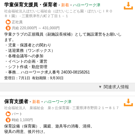
学童保育支援員・保育者
-
-
新着
ハローワーク津
社会福祉法人ぼだいじ福祉会（ぼだいじこども園・ぼだいじＩＲＯ
ＲＩ園） - 三重県津市八町２丁目１－１
正社員
月給 220,000円 ～ 431,000円
学童クラブの正規職員（副施設長候補）として施設運営をお願いし
ます。
・児童・保護者との関わり
・送迎業務（ワンボックス）
・各種会議等への参加
・イベントの企画・運営
・シフト作成・勤怠管理
・事務... ハローワーク求人番号 24030-08158261
受理日：7月1日 有効期限：9月30日
関連求人情報
保育支援者
-
-
新着
ハローワーク津
社会福祉法人 泉福祉会 泉ヶ丘保育園 - 三重県津市野田２１ー８１７
パート
時給 1,100円
保育設備（保育園）、園庭、遊具等の消毒、清掃。
寝具の用意、後片付け。