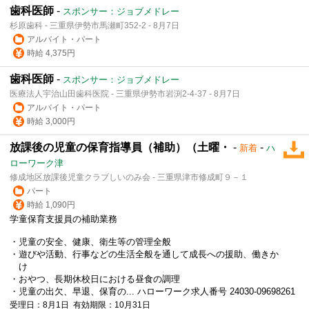
歯科医師
-
スポンサー：ジョブメドレー
杉原歯科 - 三重県伊勢市馬瀬町352-2 - 8月7日
アルバイト・パート
時給 4,375円
歯科医師
-
スポンサー：ジョブメドレー
医療法人宇治山田歯科医院 - 三重県伊勢市岩渕2-4-37 - 8月7日
アルバイト・パート
時給 3,000円
放課後の児童の保育指導員（補助）（土曜・
-
-
新着
ハ
ローワーク津
修成地区放課後児童クラブしいのみ会 - 三重県津市修成町９－１
パート
時給 1,090円
学童
保育支援
員の補助業務
・児童の安全、健康、衛生等の管理全般
・遊びや活動、行事などの生活全般を通して成長への援助、働きか
け
・おやつ、長期休校日における昼食の調理
・児童の出欠、早退、保育の... ハローワーク求人番号 24030-09698261
受理日：8月1日 有効期限：10月31日