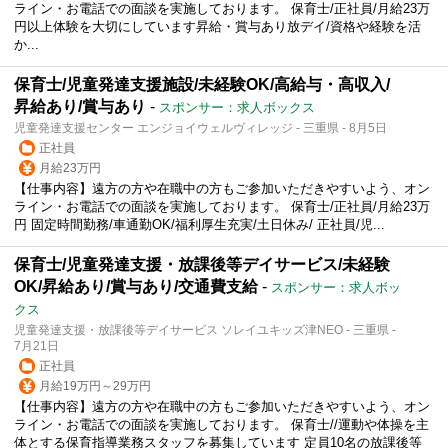
ライン・お電話での面談を実施しております。 保育士/正社員/月給23万
円以上体験を大切にしています昇給・賞与あり放デイ/資格や経験を活
か...
保育士/児童発達支援施設/未経験OK/高給与・高収入/
昇給あり/賞与あり
-
スポンサー：求人ボックス
児童発達支援センター エンジョイウェルヴィレッジ - 三重県 - 8月5日
正社員
月給23万円
【仕事内容】遠方の方や在職中の方もご参加いただきやすいよう、オン
ライン・お電話での面談を実施しております。 保育士/正社員/月給23万
円 固定時間勤務/車通勤OK/福利厚生充実/土日休み/ 正社員/児...
保育士/児童発達支援・放課後等デイサービス/未経験
OK/昇給あり/賞与あり/交通費支給
-
スポンサー：求人ボッ
クス
児童発達支援・放課後等デイサービス ソレイユキッズ津NEO - 三重県 -
7月21日
正社員
月給19万円～29万円
【仕事内容】遠方の方や在職中の方もご参加いただきやすいよう、オン
ライン・お電話での面談を実施しております。 保育士//運動や体操を主
体とする保育指導業務スタッフを募集しています 定員10名の放課後等