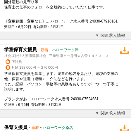
園外活動の見守り等
保育士の仕事のフォローを全般的にしていただく仕事です。
〔変更範囲：変更なし〕... ハローワーク求人番号 24030-07918161
受理日：6月22日 有効期限：8月31日
関連求人情報
学童保育支援員
-
-
新着
ハローワーク津
社会福祉法人安濃津福祉会 - 三重県津市一身田大古曽１４５３－３
正社員
月給 198,000円 ～ 276,000円
学童
保育支援
員を募集します。児童の勉強を見たり、遊びの支援の
他、保育や送迎（運転）、介助などを行います。
また、記録、パソコン、事務等の業務もありますが一つ一つ丁寧に
説明します。
ブランクがあ... ハローワーク求人番号 24030-07524661
受理日：6月5日 有効期限：8月31日
関連求人情報
保育支援員
-
-
新着
ハローワーク桑名