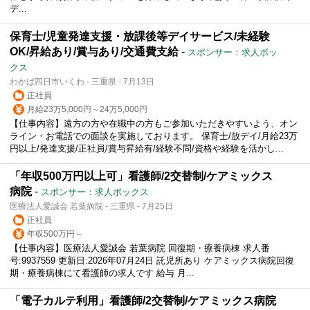
デ...
保育士/児童発達支援・放課後等デイサービス/未経験
OK/昇給あり/賞与あり/交通費支給
-
スポンサー：求人ボッ
クス
わかば四日市いくわ - 三重県 - 7月13日
正社員
月給23万5,000円～24万5,000円
【仕事内容】遠方の方や在職中の方もご参加いただきやすいよう、オン
ライン・お電話での面談を実施しております。 保育士/放デイ/月給23万
円以上/発達支援/正社員/賞与昇給有/経験不問/資格や経験を活かし...
「年収500万円以上可」看護師/2交替制/ケアミックス
病院
-
スポンサー：求人ボックス
医療法人愛誠会 若葉病院 - 三重県 - 7月25日
正社員
年収500万円～
【仕事内容】医療法人愛誠会 若葉病院 回復期・療養病棟 求人番
号:9937559 更新日:2026年07月24日 託児所あり ケアミックス病院回復
期・療養病棟にて看護師の求人です 給与 月...
「電子カルテ利用」看護師/2交替制/ケアミックス病院