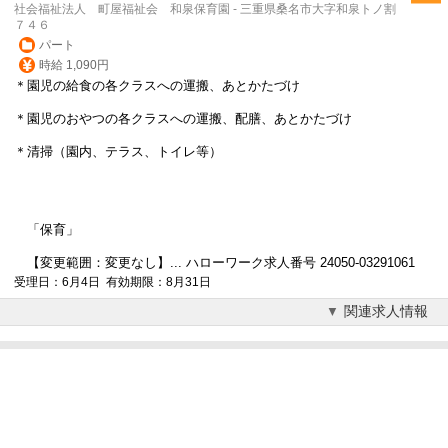
社会福祉法人 町屋福祉会 和泉保育園 - 三重県桑名市大字和泉トノ割
７４６
パート
時給 1,090円
＊園児の給食の各クラスへの運搬、あとかたづけ
＊園児のおやつの各クラスへの運搬、配膳、あとかたづけ
＊清掃（園内、テラス、トイレ等）
「保育」
【変更範囲：変更なし】... ハローワーク求人番号 24050-03291061
受理日：6月4日 有効期限：8月31日
関連求人情報