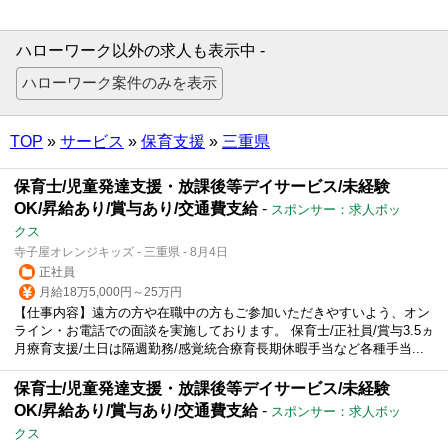
ハローワーク以外の求人も表示中 -
TOP
»
サービス
»
保育支援
»
三重県
保育士/児童発達支援・放課後等デイサービス/未経験
OK/昇給あり/賞与あり/交通費支給
-
スポンサー：求人ボッ
クス
寺子屋オレンジキッズ - 三重県 - 8月4日
正社員
月給18万5,000円～25万円
【仕事内容】遠方の方や在職中の方もご参加いただきやすいよう、オン
ライン・お電話での面談を実施しております。 保育士/正社員/賞与3.5ヵ
月療育支援/土日は隔週勤務/感覚統合療育長期休暇手当など各種手当...
保育士/児童発達支援・放課後等デイサービス/未経験
OK/昇給あり/賞与あり/交通費支給
-
スポンサー：求人ボッ
クス