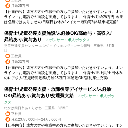
月給25万円
【仕事内容】遠方の方や在職中の方もご参加いただきやすいよう、オン
ライン・お電話での面談を実施しております。 保育士/月給25万円 送迎
は必須ではありません/日曜日お休み/マイカー通勤可能&駐車場完備/...
保育士/児童発達支援施設/未経験OK/高給与・高収入/
昇給あり/賞与あり
-
スポンサー：求人ボックス
児童発達支援センター エンジョイウェルヴィレッジ菰野 - 三重県 - 8月5
日
正社員
月給23万円
【仕事内容】遠方の方や在職中の方もご参加いただきやすいよう、オン
ライン・お電話での面談を実施しております。 保育士/正社員/土日休み
のレア求人/固定時間勤務/月給23万円 車通勤OK/福利厚生充実/ ...
保育士/児童発達支援・放課後等デイサービス/未経験
OK/昇給あり/賞与あり/交通費支給
-
スポンサー：求人ボッ
クス
わかば四日市あくらがわ - 三重県 - 8月5日
正社員
月給23万5,000円～24万5,000円
【仕事内容】遠方の方や在職中の方もご参加いただきやすいよう、オン