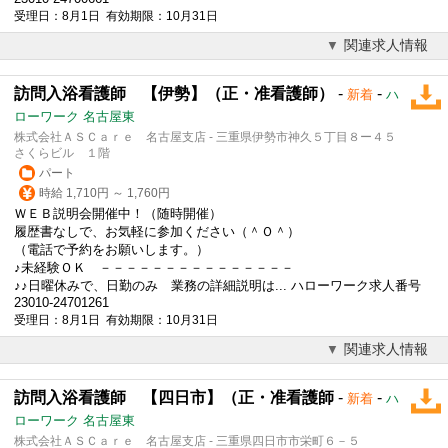
受理日：8月1日 有効期限：10月31日
関連求人情報
訪問入浴看護師 【伊勢】（正・准看護師）
-
-
新着
ハ
ローワーク 名古屋東
株式会社ＡＳＣａｒｅ 名古屋支店 - 三重県伊勢市神久５丁目８ー４５
さくらビル １階
パート
時給 1,710円 ～ 1,760円
ＷＥＢ説明会開催中！（随時開催）
履歴書なしで、お気軽に参加ください（＾Ｏ＾）
（電話で予約をお願いします。）
♪未経験ＯＫ －－－－－－－－－－－－－－－
♪♪日曜休みで、日勤のみ 業務の詳細説明は... ハローワーク求人番号
23010-24701261
受理日：8月1日 有効期限：10月31日
関連求人情報
訪問入浴看護師 【四日市】（正・准看護師
-
-
新着
ハ
ローワーク 名古屋東
株式会社ＡＳＣａｒｅ 名古屋支店 - 三重県四日市市栄町６－５