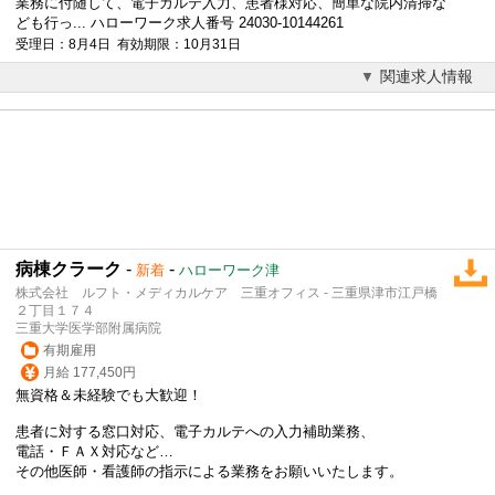
業務に付随して、
電子カルテ
入力、患者様対応、簡単な院内清掃な
ども行っ... ハローワーク求人番号 24030-10144261
受理日：8月4日 有効期限：10月31日
関連求人情報
病棟クラーク
-
-
新着
ハローワーク津
株式会社 ルフト・メディカルケア 三重オフィス - 三重県津市江戸橋
２丁目１７４
三重大学医学部附属病院
有期雇用
月給 177,450円
無資格＆未経験でも大歓迎！
患者に対する窓口対応、
電子カルテ
への入力補助業務、
電話・ＦＡＸ対応など…
その他医師・看護師の指示による業務をお願いいたします。