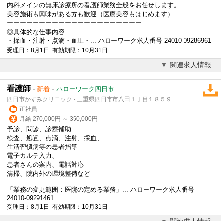
内科メインの無床診療所の看護師業務全般をお任せします。
美容施術も興味がある方も歓迎（医療美容もはじめます）
ーーーーーーーーーーーーーーーーーーーーー
◎具体的な仕事内容
・採血・注射・点滴・血圧・... ハローワーク求人番号 24010-09286961
受理日：8月1日 有効期限：10月31日
関連求人情報
看護師
-
-
新着
ハローワーク四日市
四日市かすみクリニック - 三重県四日市市八田１丁目１８５９
正社員
月給 270,000円 ～ 350,000円
予診、問診、診察補助
検査、処置、点滴、注射、採血、
生活習慣病等の患者指導
電子カルテ
入力、
患者さんの案内、電話対応
清掃、院内外の環境整備など
「業務の変更範囲：医院の定める業務」... ハローワーク求人番号
24010-09291461
受理日：8月1日 有効期限：10月31日
関連求人情報