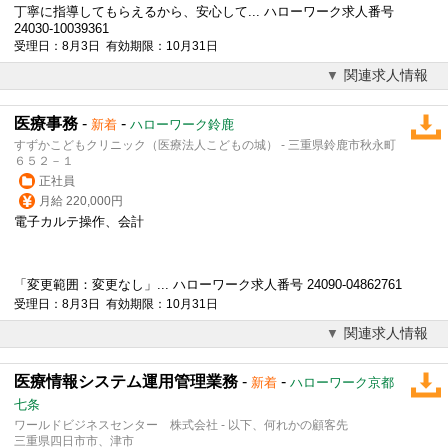
丁寧に指導してもらえるから、安心して... ハローワーク求人番号
24030-10039361
受理日：8月3日 有効期限：10月31日
関連求人情報
医療事務
-
-
新着
ハローワーク鈴鹿
すずかこどもクリニック（医療法人こどもの城） - 三重県鈴鹿市秋永町
６５２－１
正社員
月給 220,000円
電子カルテ
操作、会計
「変更範囲：変更なし」... ハローワーク求人番号 24090-04862761
受理日：8月3日 有効期限：10月31日
関連求人情報
医療情報システム運用管理業務
-
-
新着
ハローワーク京都
七条
ワールドビジネスセンター 株式会社 - 以下、何れかの顧客先
三重県四日市市、津市