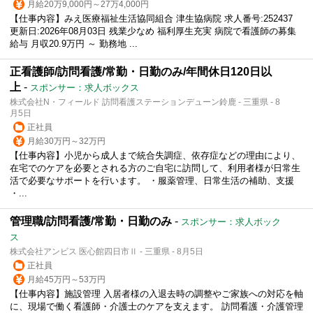
月給20万9,000円～27万4,000円
【仕事内容】みえ医療福祉生活協同組合 津生協病院 求人番号:252437
更新日:2026年08月03日 残業少なめ 福利厚生充実 病院で看護師の募集
給与 月収20.9万円 ～ 勤務地 ...
正看護師/訪問看護/常勤・日勤のみ/年間休日120日以
上
-
スポンサー：求人ボックス
株式会社N・フィールド 訪問看護ステーションデューン鈴鹿 - 三重県 - 8
月5日
正社員
月給30万円～32万円
【仕事内容】小児から成人まで統合失調症、依存症などの理由により、
在宅でのケアを必要とされる方のご自宅に訪問して、利用者様が日常生
活で必要なサポートを行います。 ・服薬管理、日常生活の補助、支援
・...
管理職/訪問看護/常勤・日勤のみ
-
スポンサー：求人ボック
ス
株式会社アンビス 医心館四日市Ⅱ - 三重県 - 8月5日
正社員
月給45万円～53万円
【仕事内容】施設管理 入居者様の入退去時の調整やご家族への対応を軸
に、現場で働く看護師・介護士のケアを支えます。 訪問看護・介護管理