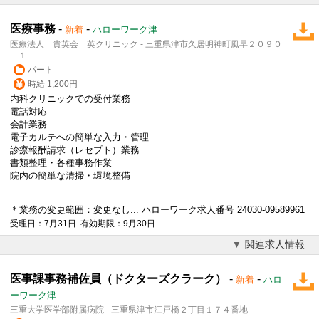
医療事務
-
-
新着
ハローワーク津
医療法人 貴英会 英クリニック - 三重県津市久居明神町風早２０９０
－１
パート
時給 1,200円
内科クリニックでの受付業務
電話対応
会計業務
電子カルテ
への簡単な入力・管理
診療報酬請求（レセプト）業務
書類整理・各種事務作業
院内の簡単な清掃・環境整備
＊業務の変更範囲：変更なし... ハローワーク求人番号 24030-09589961
受理日：7月31日 有効期限：9月30日
関連求人情報
医事課事務補佐員（ドクターズクラーク）
-
-
新着
ハロ
ーワーク津
三重大学医学部附属病院 - 三重県津市江戸橋２丁目１７４番地