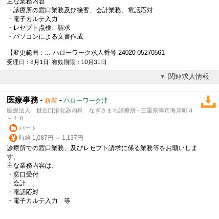
主な業務内容
・診療所の窓口業務及び接客、会計業務、電話応対
・
電子カルテ
入力
・レセプト点検、請求
・パソコンによる文書作成
【変更範囲：... ハローワーク求人番号 24020-05270561
受理日：8月1日 有効期限：10月31日
関連求人情報
医療事務
-
-
新着
ハローワーク津
医療法人 世古口消化器内科 なぎさまち診療所 - 三重県津市海岸町４
－１０
パート
時給 1,087円 ～ 1,137円
診療所での窓口業務、及びレセプト請求に係る業務等をお願いしま
す。
主な業務内容は、
・窓口受付
・会計
・電話応対
・
電子カルテ
入力 等