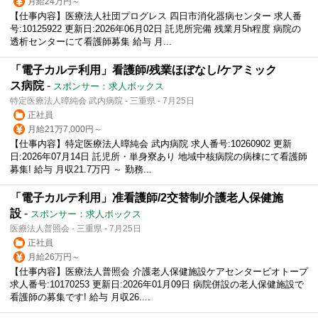
月給24万円～
【仕事内容】医療法人社団プログレス 四日市消化器病センター 求人番
号:10125922 更新日:2026年06月02日 託児所完備 残業月5h程度 病院の
透析センターにて看護師募集 給与 月...
「電子カルテ利用」看護師/残業ほぼなし/ケアミック
ス病院
-
スポンサー：求人ボックス
特定医療法人暲純会 武内病院 - 三重県 - 7月25日
正社員
月給21万7,000円～
【仕事内容】特定医療法人暲純会 武内病院 求人番号:10260902 更新
日:2026年07月14日 託児所・単身寮あり 地域中核病院の病棟にて看護師
募集! 給与 月収21.7万円 ～ 勤務...
「電子カルテ利用」准看護師/2交替制/介護老人保健施
設
-
スポンサー：求人ボックス
医療法人普照会 - 三重県 - 7月25日
正社員
月給26万円～
【仕事内容】医療法人普照会 介護老人保健施設ケアセンタービオトープ
求人番号:10170253 更新日:2026年01月09日 病院併設の老人保健施設で
看護師の募集です! 給与 月収26....