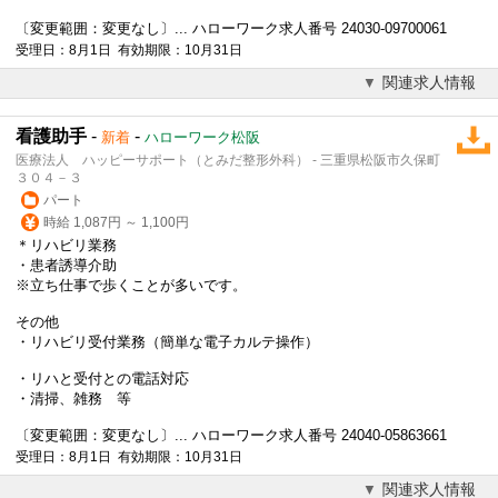
〔変更範囲：変更なし〕... ハローワーク求人番号 24030-09700061
受理日：8月1日 有効期限：10月31日
関連求人情報
看護助手
-
-
新着
ハローワーク松阪
医療法人 ハッピーサポート（とみだ整形外科） - 三重県松阪市久保町
３０４－３
パート
時給 1,087円 ～ 1,100円
＊リハビリ業務
・患者誘導介助
※立ち仕事で歩くことが多いです。
その他
・リハビリ受付業務（簡単な
電子カルテ
操作）
・リハと受付との電話対応
・清掃、雑務 等
〔変更範囲：変更なし〕... ハローワーク求人番号 24040-05863661
受理日：8月1日 有効期限：10月31日
関連求人情報