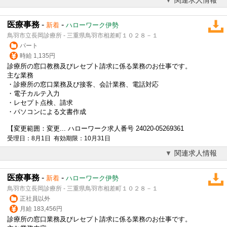
医療事務
-
-
新着
ハローワーク伊勢
鳥羽市立長岡診療所 - 三重県鳥羽市相差町１０２８－１
パート
時給 1,135円
診療所の窓口教務及びレセプト請求に係る業務のお仕事です。
主な業務
・診療所の窓口業務及び接客、会計業務、電話対応
・
電子カルテ
入力
・レセプト点検、請求
・パソコンによる文書作成
【変更範囲：変更... ハローワーク求人番号 24020-05269361
受理日：8月1日 有効期限：10月31日
関連求人情報
医療事務
-
-
新着
ハローワーク伊勢
鳥羽市立長岡診療所 - 三重県鳥羽市相差町１０２８－１
正社員以外
月給 183,456円
診療所の窓口業務及びレセプト請求に係る業務のお仕事です。