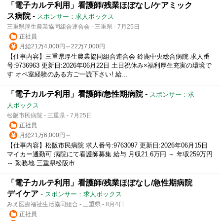
「電子カルテ利用」看護師/残業ほぼなし/ケアミック
ス病院
-
スポンサー：求人ボックス
三重県厚生農業協同組合連合会 - 三重県 - 7月25日
正社員
月給21万4,000円～22万7,000円
【仕事内容】三重県厚生農業協同組合連合会 鈴鹿中央総合病院 求人番
号:9736963 更新日:2026年06月22日 土日祝休み×福利厚生充実の環境で
す オペ室経験のある方ご一読下さい! 給...
「電子カルテ利用」看護師/急性期病院
-
スポンサー：求
人ボックス
松阪市民病院 - 三重県 - 7月25日
正社員
月給21万6,000円～
【仕事内容】松阪市民病院 求人番号:9763097 更新日:2026年06月15日
マイカー通勤可 病院にて看護師募集 給与 月収21.6万円 ～ 年収259万円
～ 勤務地 三重県松阪市...
「電子カルテ利用」看護師/残業ほぼなし/急性期病院
デイケア
-
スポンサー：求人ボックス
みえ医療福祉生活協同組合 - 三重県 - 8月4日
正社員