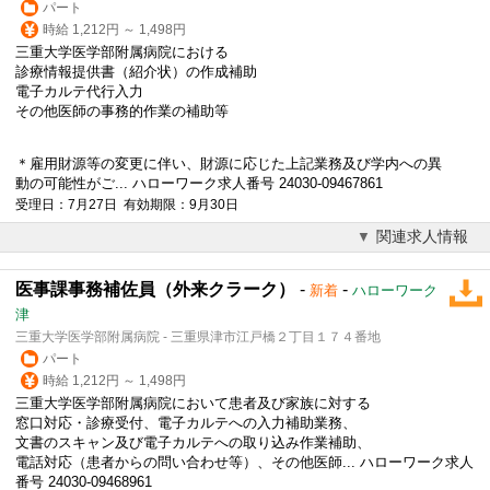
パート
時給 1,212円 ～ 1,498円
三重大学医学部附属病院における
診療情報提供書（紹介状）の作成補助
電子カルテ
代行入力
その他医師の事務的作業の補助等
＊雇用財源等の変更に伴い、財源に応じた上記業務及び学内への異
動の可能性がご... ハローワーク求人番号 24030-09467861
受理日：7月27日 有効期限：9月30日
関連求人情報
医事課事務補佐員（外来クラーク）
-
-
新着
ハローワーク
津
三重大学医学部附属病院 - 三重県津市江戸橋２丁目１７４番地
パート
時給 1,212円 ～ 1,498円
三重大学医学部附属病院において患者及び家族に対する
窓口対応・診療受付、
電子カルテ
への入力補助業務、
文書のスキャン及び
電子カルテ
への取り込み作業補助、
電話対応（患者からの問い合わせ等）、その他医師... ハローワーク求人
番号 24030-09468961