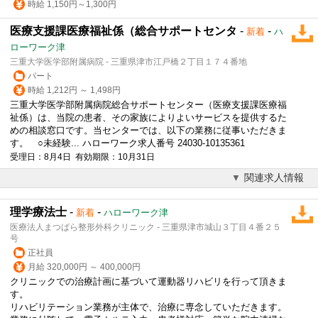
時給 1,150円～1,300円
医療支援課医療福祉係（総合サポートセンタ
-
-
新着
ハ
ローワーク津
三重大学医学部附属病院 - 三重県津市江戸橋２丁目１７４番地
パート
時給 1,212円 ～ 1,498円
三重大学医学部附属病院総合サポートセンター（医療支援課医療福
祉係）は、当院の患者、その家族によりよいサービスを提供するた
めの相談窓口です。当センターでは、以下の業務に従事いただきま
す。 ○未経験... ハローワーク求人番号 24030-10135361
受理日：8月4日 有効期限：10月31日
関連求人情報
理学療法士
-
-
新着
ハローワーク津
医療法人まつばら整形外科クリニック - 三重県津市城山３丁目４番２５
号
正社員
月給 320,000円 ～ 400,000円
クリニックでの治療計画に基づいて運動器リハビリを行って頂きま
す。
リハビリテーション業務が主体で、治療に専念していただきます。