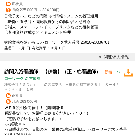
正社員
月給 235,000円 ～ 314,100円
〇
電子カルテ
などの病院内の情報システムの管理運用
〇医師・看護師・病院職員からの問い合わせ対応
〇端末、スマートデバイス、プリンタなどの維持管理
〇各種資料作成などドキュメント管理
病院業務を陰から... ハローワーク求人番号 26020-20336761
受理日：8月3日 有効期限：10月31日
関連求人情報
訪問入浴看護師 【伊勢】（正・准看護師）
-
-
新着
ハ
ローワーク 名古屋東
株式会社ＡＳＣａｒｅ 名古屋支店 - 三重県伊勢市神久５丁目８ー４５
さくらビル １階
正社員
月給 263,000円
ＷＥＢ説明会開催中！（随時開催）
履歴書なしで、お気軽に参加ください（＾Ｏ＾）
（電話で予約をお願いします。）
♪未経験ＯＫ －－－－－－－－－－－－－－－
♪♪日曜休みで、日勤のみ 業務の詳細説明は... ハローワーク求人番号
23010-24700661