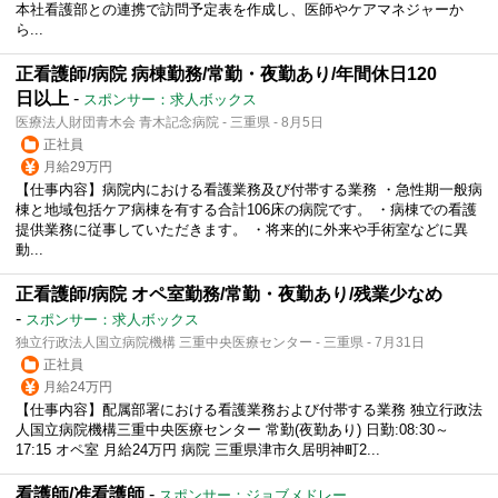
本社看護部との連携で訪問予定表を作成し、医師やケアマネジャーか
ら...
正看護師/病院 病棟勤務/常勤・夜勤あり/年間休日120
日以上
-
スポンサー：求人ボックス
医療法人財団青木会 青木記念病院 - 三重県 - 8月5日
正社員
月給29万円
【仕事内容】病院内における看護業務及び付帯する業務 ・急性期一般病
棟と地域包括ケア病棟を有する合計106床の病院です。 ・病棟での看護
提供業務に従事していただきます。 ・将来的に外来や手術室などに異
動...
正看護師/病院 オペ室勤務/常勤・夜勤あり/残業少なめ
-
スポンサー：求人ボックス
独立行政法人国立病院機構 三重中央医療センター - 三重県 - 7月31日
正社員
月給24万円
【仕事内容】配属部署における看護業務および付帯する業務 独立行政法
人国立病院機構三重中央医療センター 常勤(夜勤あり) 日勤:08:30～
17:15 オペ室 月給24万円 病院 三重県津市久居明神町2...
看護師/准看護師
-
スポンサー：ジョブメドレー