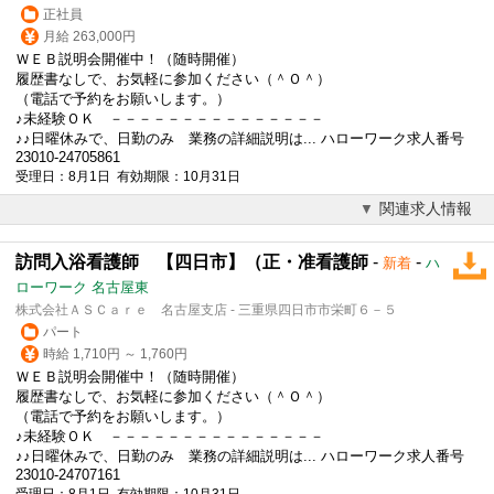
正社員
月給 263,000円
ＷＥＢ説明会開催中！（随時開催）
履歴書なしで、お気軽に参加ください（＾Ｏ＾）
（電話で予約をお願いします。）
♪未経験ＯＫ －－－－－－－－－－－－－－－
♪♪日曜休みで、日勤のみ 業務の詳細説明は... ハローワーク求人番号
23010-24705861
受理日：8月1日 有効期限：10月31日
関連求人情報
訪問入浴看護師 【四日市】（正・准看護師
-
-
新着
ハ
ローワーク 名古屋東
株式会社ＡＳＣａｒｅ 名古屋支店 - 三重県四日市市栄町６－５
パート
時給 1,710円 ～ 1,760円
ＷＥＢ説明会開催中！（随時開催）
履歴書なしで、お気軽に参加ください（＾Ｏ＾）
（電話で予約をお願いします。）
♪未経験ＯＫ －－－－－－－－－－－－－－－
♪♪日曜休みで、日勤のみ 業務の詳細説明は... ハローワーク求人番号
23010-24707161
受理日：8月1日 有効期限：10月31日