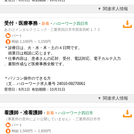
関連求人情報
受付・医療事務
-
-
新着
ハローワーク四日市
あさけメンタルクリニック - 三重県四日市市西富田町１７２
パート
時給 1,100円 ～ 1,150円
＊診療日は、火・水・木・土の４日間です。
就業日は相談に応じます。
＊仕事内容は、患者さんの応対、受付、電話対応、
電子カルテ
入力
、書類作成など医療事務全般です。
＊パソコン操作のできる方
（文... ハローワーク求人番号 24010-09270061
受理日：8月1日 有効期限：10月31日
関連求人情報
看護師・准看護師
-
-
新着
ハローワーク四日市
（事業所の意向により公開していません） - 三重県四日市市
パート
時給 1,500円 ～ 1,600円