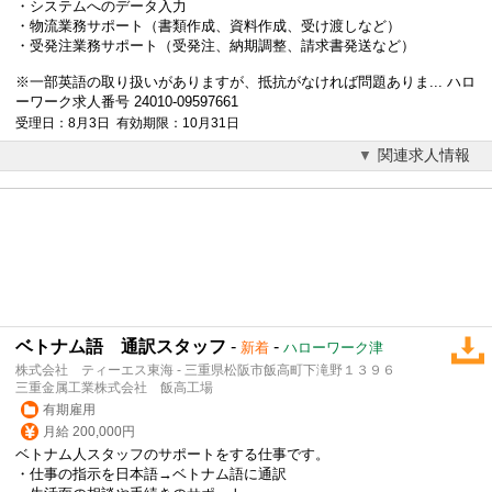
・システムへのデータ入力
・物流業務サポート（書類作成、資料作成、受け渡しなど）
・受発注業務サポート（受発注、納期調整、請求書発送など）
※一部英語の取り扱いがありますが、抵抗がなければ問題ありま... ハロ
ーワーク求人番号 24010-09597661
受理日：8月3日 有効期限：10月31日
関連求人情報
ベトナム語 通訳スタッフ
-
-
新着
ハローワーク津
株式会社 ティーエス東海 - 三重県松阪市飯高町下滝野１３９６
三重金属工業株式会社 飯高工場
有期雇用
月給 200,000円
ベトナム人スタッフのサポートをする仕事です。
・仕事の指示を日本語→ベトナム語に通訳