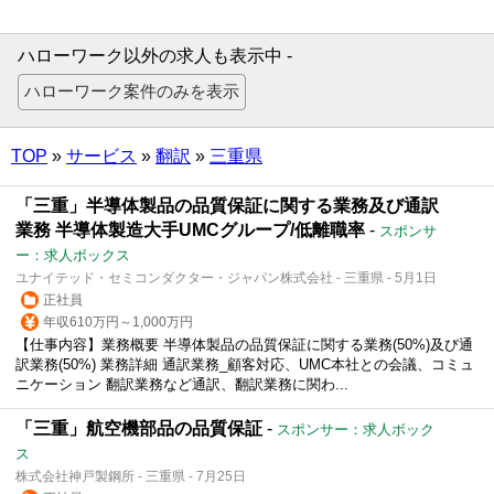
ハローワーク以外の求人も表示中 -
TOP
»
サービス
»
翻訳
»
三重県
「三重」半導体製品の品質保証に関する業務及び通訳
業務 半導体製造大手UMCグループ/低離職率
-
スポンサ
ー：求人ボックス
ユナイテッド・セミコンダクター・ジャパン株式会社 - 三重県 - 5月1日
正社員
年収610万円～1,000万円
【仕事内容】業務概要 半導体製品の品質保証に関する業務(50%)及び通
訳業務(50%) 業務詳細 通訳業務_顧客対応、UMC本社との会議、コミュ
ニケーション 翻訳業務など通訳、翻訳業務に関わ...
「三重」航空機部品の品質保証
-
スポンサー：求人ボック
ス
株式会社神戸製鋼所 - 三重県 - 7月25日