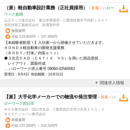
（派）軽自動車設計業務（正社員採用）
-
-
新着
ハロー
ワーク真岡
山王テック株式会社 東日本事業所 - 三重県鈴鹿市平田町１９０７
本田技研工業株式会社 鈴鹿製作所
無期雇用
月給 219,900円 ～ 247,900円
【未経験者歓迎！】入社後一から研修させていただきます。
ＨＯＮＤＡ軽自動車の開発支援業務
（ＢＯＤＹ／灯体／内装ｅｔｃ）
◆３次元ＣＡＤ（ＣＡＴＩＡ Ｖ５）を用いた部品形状、
レイアウト、図面作成
... ハローワーク求人番号 09060-02560061
受理日：8月4日 有効期限：10月31日
関連求人情報
【派】大手化学メーカーでの物流や発注管理
-
-
新着
ハ
ローワーク四日市
ＷＤＢ株式会社 四日市支店 - 三重県四日市市六呂見６５３－２
ＢＡＳＦジャパン株式会社
有期雇用
月給 225,000円 ～ 232,500円