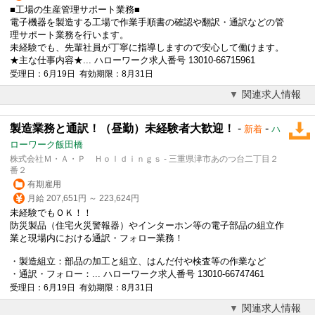
■工場の生産管理サポート業務■
電子機器を製造する工場で作業手順書の確認や
翻訳
・通訳などの管
理サポート業務を行います。
未経験でも、先輩社員が丁寧に指導しますので安心して働けます。
★主な仕事内容★... ハローワーク求人番号 13010-66715961
受理日：6月19日 有効期限：8月31日
関連求人情報
製造業務と通訳！（昼勤）未経験者大歓迎！
-
-
新着
ハ
ローワーク飯田橋
株式会社Ｍ・Ａ・Ｐ Ｈｏｌｄｉｎｇｓ - 三重県津市あのつ台二丁目２
番２
有期雇用
月給 207,651円 ～ 223,624円
未経験でもＯＫ！！
防災製品（住宅火災警報器）やインターホン等の電子部品の組立作
業と現場内における通訳・フォロー業務！
・製造組立：部品の加工と組立、はんだ付や検査等の作業など
・通訳・フォロー：... ハローワーク求人番号 13010-66747461
受理日：6月19日 有効期限：8月31日
関連求人情報