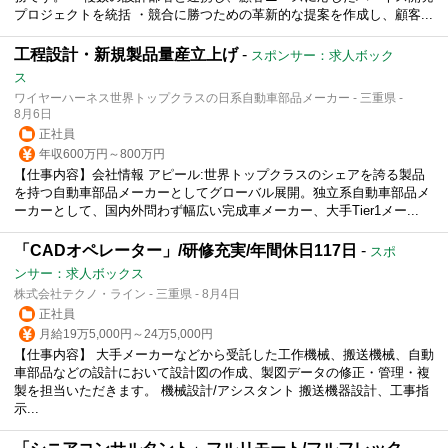
プロジェクトを統括 ・競合に勝つための革新的な提案を作成し、顧客...
工程設計・新規製品量産立上げ
-
スポンサー：求人ボック
ス
ワイヤーハーネス世界トップクラスの日系自動車部品メーカー - 三重県 -
8月6日
正社員
年収600万円～800万円
【仕事内容】会社情報 アピール:世界トップクラスのシェアを誇る製品
を持つ自動車部品メーカーとしてグローバル展開。独立系自動車部品メ
ーカーとして、国内外問わず幅広い完成車メーカー、大手Tier1メー...
「CADオペレーター」/研修充実/年間休日117日
-
スポ
ンサー：求人ボックス
株式会社テクノ・ライン - 三重県 - 8月4日
正社員
月給19万5,000円～24万5,000円
【仕事内容】 大手メーカーなどから受託した工作機械、搬送機械、自動
車部品などの設計において設計図の作成、製図データの修正・管理・複
製を担当いただきます。 機械設計/アシスタント 搬送機器設計、工事指
示...