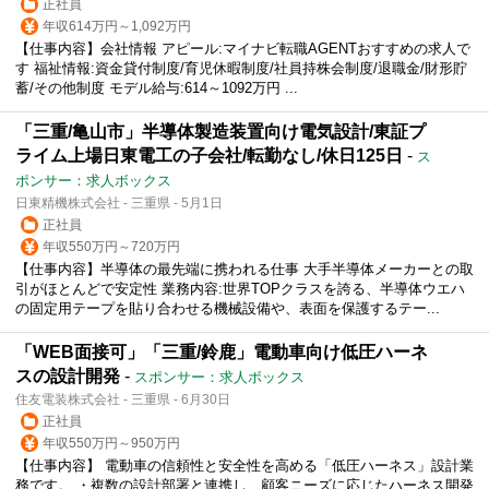
正社員
年収614万円～1,092万円
【仕事内容】会社情報 アピール:マイナビ転職AGENTおすすめの求人で
す 福祉情報:資金貸付制度/育児休暇制度/社員持株会制度/退職金/財形貯
蓄/その他制度 モデル給与:614～1092万円 ...
「三重/亀山市」半導体製造装置向け電気設計/東証プ
ライム上場日東電工の子会社/転勤なし/休日125日
-
ス
ポンサー：求人ボックス
日東精機株式会社 - 三重県 - 5月1日
正社員
年収550万円～720万円
【仕事内容】半導体の最先端に携われる仕事 大手半導体メーカーとの取
引がほとんどで安定性 業務内容:世界TOPクラスを誇る、半導体ウエハ
の固定用テープを貼り合わせる機械設備や、表面を保護するテー...
「WEB面接可」「三重/鈴鹿」電動車向け低圧ハーネ
スの設計開発
-
スポンサー：求人ボックス
住友電装株式会社 - 三重県 - 6月30日
正社員
年収550万円～950万円
【仕事内容】 電動車の信頼性と安全性を高める「低圧ハーネス」設計業
務です。 ・複数の設計部署と連携し、顧客ニーズに応じたハーネス開発