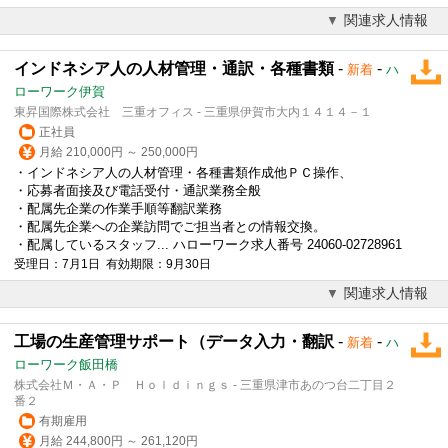
関連求人情報
インドネシア人の人材管理・通訳・各種書類
-
-
新着
ハ
ローワーク伊賀
東昇国際株式会社 三重オフィス - 三重県伊賀市大内１４１４－１
正社員
月給 210,000円 ～ 250,000円
・インドネシア人の人材管理・各種書類作成他ＰＣ操作、
・応募者面接及び電話受付・通訳業務全般
・配属先企業の作業手順等
翻訳
業務
・配属先企業への企業訪問でご担当者との情報交換。
・配属しているスタッフ... ハローワーク求人番号 24060-02728961
受理日：7月1日 有効期限：9月30日
関連求人情報
工場の生産管理サポート（データ入力・翻訳
-
-
新着
ハ
ローワーク飯田橋
株式会社Ｍ・Ａ・Ｐ Ｈｏｌｄｉｎｇｓ - 三重県津市あのつ台二丁目２
番２
有期雇用
月給 244,800円 ～ 261,120円