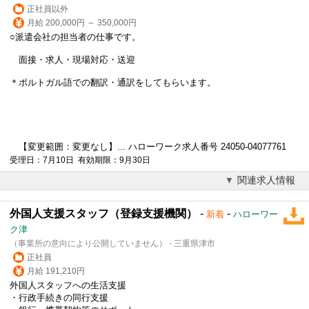
正社員以外
月給 200,000円 ～ 350,000円
○派遣会社の担当者の仕事です。
面接・求人・現場対応・送迎
＊ポルトガル語での
翻訳
・通訳をしてもらいます。
【変更範囲：変更なし】... ハローワーク求人番号 24050-04077761
受理日：7月10日 有効期限：9月30日
関連求人情報
外国人支援スタッフ（登録支援機関）
-
-
新着
ハローワー
ク津
（事業所の意向により公開していません） - 三重県津市
正社員
月給 191,210円
外国人スタッフへの生活支援
・行政手続きの同行支援