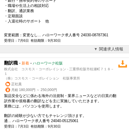
・銀行・携帯契約等のサポート
・職場や生活上の相談対応
・
翻訳
、通訳業務
・定期面談
・入退社時のサポート 他
変更範囲：変更なし... ハローワーク求人番号 24030-08787361
受理日：7月6日 有効期限：9月30日
関連求人情報
翻訳職
-
-
新着
ハローワーク松阪
株式会社 コスモス・コーポレイション - 三重県松阪市桂瀬町７１８－
１
（株）コスモス・コーポレイション 松阪事業所
正社員
月給 180,000円 ～ 250,000円
製品安全などに係わる海外の法規制・業界ニュースなどの日英の翻
訳作業や規格書の
翻訳
などを主に実施していただきます。
業務には、パソコンを使用します。
翻訳
の経験が少ない方でもチャレンジ頂けます。
通... ハローワーク求人番号 24040-05125061
受理日：7月3日 有効期限：9月30日