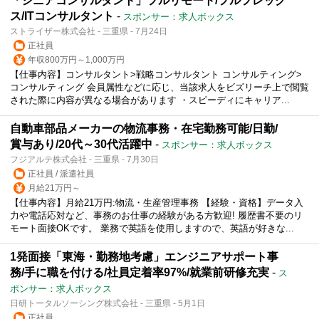
「シニアコンサルタント」フルリモート/フルフレック
ス/ITコンサルタント
-
スポンサー：求人ボックス
ストライザー株式会社 - 三重県 - 7月24日
正社員
年収800万円～1,000万円
【仕事内容】コンサルタント>戦略コンサルタント コンサルティング>
コンサルティング 会員属性などに応じ、当該求人をビズリーチ上で閲覧
された際に内容が異なる場合があります ・スピーディにキャリア...
自動車部品メーカーの物流事務・在宅勤務可能/日勤/
賞与あり/20代～30代活躍中
-
スポンサー：求人ボックス
フジアルテ株式会社 - 三重県 - 7月30日
正社員 / 派遣社員
月給21万円～
【仕事内容】月給21万円:物流・生産管理事務 【経験・資格】データ入
力や電話応対など、事務のお仕事の経験がある方歓迎! 履歴書不要のリ
モート面接OKです。 業務で英語を使用しますので、英語が好きな...
1発面接「東海・勤務地考慮」エンジニアサポート事
務/手に職を付ける/社員定着率97%/就業前研修充実
-
ス
ポンサー：求人ボックス
日研トータルソーシング株式会社 - 三重県 - 5月1日
正社員