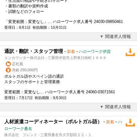
・生活面の相談や手続きのサポート
・書類の
翻訳
や資料作成
・試験などのフォロー
「変更範囲：変更なし」... ハローワーク求人番号 24030-09850461
受理日：8月1日 有効期限：10月31日
関連求人情報
通訳・翻訳・スタッフ管理
-
-
新着
ハローワーク伊賀
エンカウンター株式会社 - 三重県伊賀市上野東日南町１６９８
正社員
月給 250,000円
ポルトガル語やスペイン語の通訳
スタッフのサポートと管理業務
変更範囲：変更なし... ハローワーク求人番号 24060-03071561
受理日：7月17日 有効期限：9月30日
関連求人情報
人材派遣コーディネーター（ポルトガル語）
-
-
新着
ハ
ローワーク桑名
株式会社 フレンド - 三重県桑名市大字額田２２－１