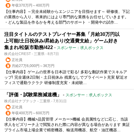
年収370万円～400万円
【仕事内容】～完全未経験からエンジニアを目指せます～ 研修後、下記
の業務から入り、将来的にはより専門的な業務をお任せしていきます。
・どんな製品を作るかを考える部門のサポート ・開発中の試作...
注目タイトルのテストプレイヤー募集「月給30万円以
上可能/土日祝休み/昇給あり/交通費支給」ゲーム好き
集まれ/松阪市勤務/422
-
スポンサー：求人ボックス
株式会社CREST - 三重県 - 8月7日
正社員
月給27万6,000円～36万円
【仕事内容】ゲームの世界を日本語で彩る! 多彩な翻訳作業でスキルア
ップ! 完全週休2日制・土日祝休み 残業なしでプライベート充実 駅近オ
フィスで通勤ラクラク 研修制度充実・未経験...
「評価・試験業務減速機」
-
スポンサー：求人ボックス
株式会社ナブテック - 三重県 - 7月31日
正社員
年収400万円～600万円
【仕事内容】機械>品質管理 メーカー>機械 会員属性などに応じ、当該
求人をビズリーチ上で閲覧された際に内容が異なる場合があります 東証
プライム市場上場企業で精密機器、輸送用機器、航空・油圧機器...