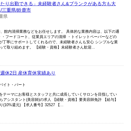
ったり出勤できる」未経験者さん&ブランクがある方も大
/三重県/鈴鹿市
重県
で、館内清掃業務などをお任せします。 具体的な業務内容は、以下の通
掃 ・フードコート、従業員エリアの清掃 ・トイレットペーパーなどの
フが丁寧にサポートしてくれるので、未経験者さんも安心 シンプルな業
て取り組めます。 【経験・資格】未経験者さん歓迎...
週休2日 産休育休実績あり
アルバイト・パート
をテーマにお客様とスタッフと共に成長していくサロンを目指してい
)」からアシスタント(美容師)の求人 【経験・資格】要美容師免許 【給与】
10%還元) 【求人番号】32527 【...