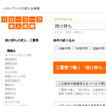
ハローワークの求人を検索
ハローワークの求人を検索
フリーワード
会社名、業種、職種など
掛け持ちの求人 - 三重県
条件の絞り込み
年齢不問
学歴不問
資格不問
職種名
キッチンスタッフ(6)
指圧師(1)
調理(202)
三重県で働く「掛け持ち
通訳(5)
きもの(3)
病棟クラーク(3)
保育支援(1)
翻訳(1)
理容(21)
三重県で働く「掛け持ち」の新着求
留学(11)
無料で簡単に登録ができ、スピーデ
旅館(4)
キャディ(1)