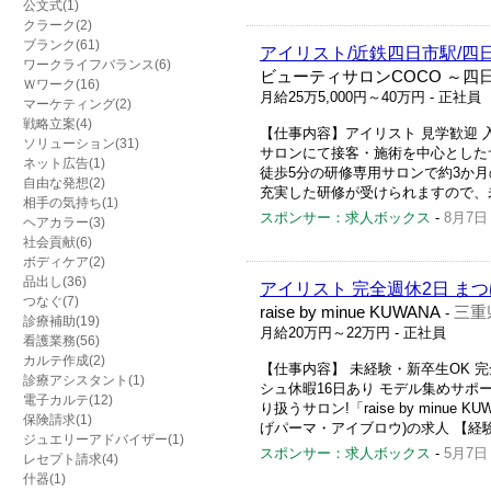
公文式(1)
クラーク(2)
ブランク(61)
アイリスト/近鉄四日市駅/四
ワークライフバランス(6)
ビューティサロンCOCO ～四
Ｗワーク(16)
月給25万5,000円～40万円
- 正社員
マーケティング(2)
戦略立案(4)
【仕事内容】アイリスト 見学歓迎 入
ソリューション(31)
サロンにて接客・施術を中心とした
ネット広告(1)
徒歩5分の研修専用サロンで約3か月
自由な発想(2)
充実した研修が受けられますので、未
相手の気持ち(1)
スポンサー：求人ボックス
-
8月7日
ヘアカラー(3)
社会貢献(6)
ボディケア(2)
品出し(36)
アイリスト 完全週休2日 ま
つなぐ(7)
raise by minue KUWANA
三重
-
診療補助(19)
月給20万円～22万円
- 正社員
看護業務(56)
カルテ作成(2)
【仕事内容】 未経験・新卒生OK 完
診療アシスタント(1)
シュ休暇16日あり モデル集めサポ
電子カルテ(12)
り扱うサロン!「raise by min
保険請求(1)
げパーマ・アイブロウ)の求人 【経験
ジュエリーアドバイザー(1)
スポンサー：求人ボックス
-
5月7日
レセプト請求(4)
什器(1)