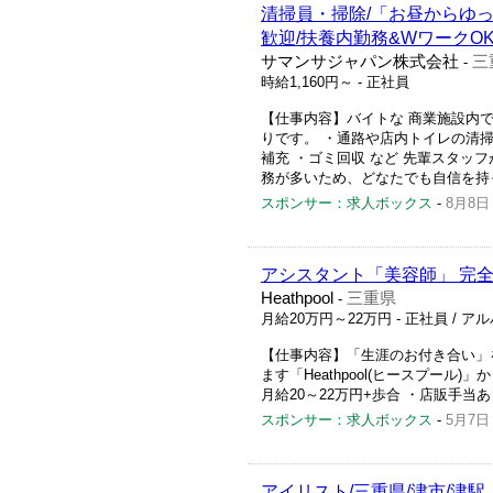
清掃員・掃除/「お昼からゆ
歓迎/扶養内勤務&WワークOK
サマンサジャパン株式会社
三
-
時給1,160円～
- 正社員
【仕事内容】バイトな 商業施設内
りです。 ・通路や店内トイレの清
補充 ・ゴミ回収 など 先輩スタッ
務が多いため、どなたでも自信を持っ
スポンサー：求人ボックス
-
8月8日
アシスタント「美容師」 完全
Heathpool
三重県
-
月給20万円～22万円
- 正社員 / 
【仕事内容】「生涯のお付き合い」
ます「Heathpool(ヒースプール
月給20～22万円+歩合 ・店販手当あり(
スポンサー：求人ボックス
-
5月7日
アイリスト/三重県/津市/津駅