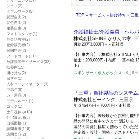
クリーニング(19)
シェフ(2)
ダブルワーク(5)
TOP
»
サービス
»
掛け持ち
»
三重
髪型自由(2)
髪色自由(2)
服装自由(3)
介護福祉士/介護職員・ヘルパ
フォトスタジオ(1)
株式会社SHINEIかりんの家
-
英会話教室(2)
月給20万3,000円～
- 正社員
登録販売者(2)
韓国料理(2)
【仕事内容】 : 株式会社SHINEI か
フードコート(11)
祉士 : 203,000円- [内訳] ・基本給 
放課後等デイサービス(32)
上)...
扶養内(15)
スポンサー：求人ボックス
-
8月8日
掛け持ち(2)
留学生(1)
人材コーディネーター(3)
中高年(8)
「三重」自社製品のシステム
カー用品(8)
株式会社ビーイング
三重県
-
モデルルーム(1)
年収464万円～700万円
- 正社員
コック(1)
土日祝休み(13)
【仕事内容】未経験から挑戦可能!!
住宅展示場(5)
品の開発に集中できます 週2リモート
出張面接(1)
製品の開発に幅広く携わっていただ
訪問看護(118)
件定義・設計・開発・テストといった
訪問美容(2)