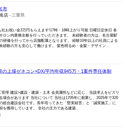
名市
桑名店
三重県
-
社お祝い金3万円もらえます!17時・18時上がり可能 日曜日定休日 各
サロン内業務全般を行っていただきます。 未経験者の方は、名古屋駅
の研修を行ってから店舗配属となります。 経験10年以上の社員による
経験の方も安心して働けます。 髪色明るめ・金髪・デザイン...
超の上場ゼネコン×DX/平均年収945万・1案件専任体制
工管理 建設>建設・建築・土木 会員属性などに応じ、当該求人をビズリ
合があります 当社について 当社は1705年に創業し、2025年で320
の総合建設会社です。長年培ってきた「堅実経営」と「誠実施工」に
を獲得しています。 全社の主力である建築...
日