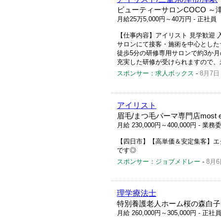
ビューティーサロンCOCO ～
月給25万5,000円～40万円
- 正社員
【仕事内容】アイリスト 見学歓迎 入
サロンにて接客・施術を中心とした
徒歩5分の研修専用サロンで約3か月
充実した研修が受けられますので、未
スポンサー：求人ボックス
-
8月7日
アイリスト
眉毛/まつ毛パーマ専門店most e
月給 230,000円～400,000円
- 業務
【四日市】【高単価＆安定集客】エ
です◎
スポンサー：ジョブメドレー
-
8月6
理学療法士
特別養護老人ホーム桜の森白子
月給 260,000円～305,000円
- 正社