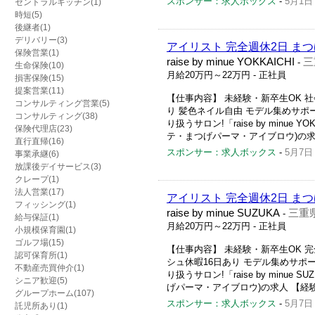
スポンサー：求人ボックス
-
5月1日
セントラルキッチン(1)
時短(5)
後継者(1)
デリバリー(3)
アイリスト 完全週休2日 ま
保険営業(1)
raise by minue YOKKAICHI
三
-
生命保険(10)
月給20万円～22万円
- 正社員
損害保険(15)
提案営業(11)
【仕事内容】 未経験・新卒生OK 社
コンサルティング営業(5)
り 髪色ネイル自由 モデル集めサポ
コンサルティング(38)
り扱うサロン!「raise by minu
保険代理店(23)
テ・まつげパーマ・アイブロウ)の求人
直行直帰(16)
スポンサー：求人ボックス
-
5月7日
事業承継(6)
放課後デイサービス(3)
クレープ(1)
法人営業(17)
アイリスト 完全週休2日 ま
フィッシング(1)
raise by minue SUZUKA
三重
-
給与保証(1)
月給20万円～22万円
- 正社員
小規模保育園(1)
ゴルフ場(15)
【仕事内容】 未経験・新卒生OK 完
認可保育所(1)
シュ休暇16日あり モデル集めサポ
不動産売買仲介(1)
り扱うサロン!「raise by min
シニア歓迎(5)
げパーマ・アイブロウ)の求人 【経験
グループホーム(107)
スポンサー：求人ボックス
-
5月7日
託児所あり(1)