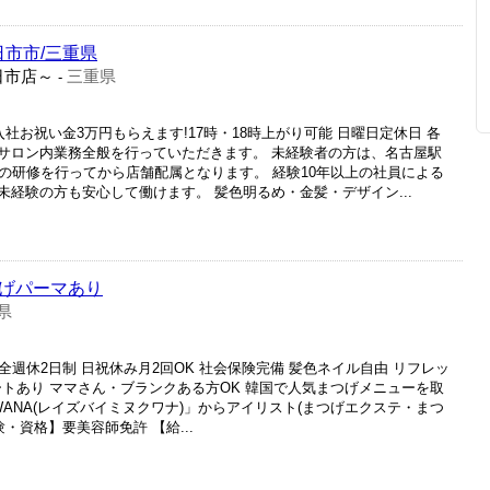
日市市/三重県
日市店～
三重県
-
社お祝い金3万円もらえます!17時・18時上がり可能 日曜日定休日 各
サロン内業務全般を行っていただきます。 未経験者の方は、名古屋駅
の研修を行ってから店舗配属となります。 経験10年以上の社員による
経験の方も安心して働けます。 髪色明るめ・金髪・デザイン...
つげパーマあり
県
全週休2日制 日祝休み月2回OK 社会保険完備 髪色ネイル自由 リフレッ
ートあり ママさん・ブランクある方OK 韓国で人気まつげメニューを取
ue KUWANA(レイズバイミヌクワナ)」からアイリスト(まつげエクステ・まつ
・資格】要美容師免許 【給...