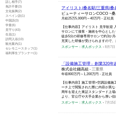
話し相手(7)
免許不要(3)
アイリスト/桑名駅/三重県/桑
文化振興(2)
ビューティーサロンCOCO ~
スペイン語(1)
月給25万5,000円～40万円
- 正社員
中国語(3)
学童(6)
【仕事内容】アイリスト 見学歓迎 入
見守り(43)
サロンにて接客・施術を中心とした
生花(1)
徒歩5分の研修専用サロンで約3か月
訪問入浴(10)
充実した研修が受けられますので、未
観光案内(1)
スポンサー：求人ボックス
-
8月7日
セレモニースタッフ(1)
福利厚生プランナー(1)
「設備施工管理」創業320年
株式会社錢高組
三重県
-
年収800万円～1,200万円
- 正社員
【仕事内容】施工管理>空調設備施
ーチ上で閲覧された際に内容が異なる場
周年を迎えた東証スタンダード上場
より、官公庁や大手企業から厚い信頼
スポンサー：求人ボックス
-
7月15