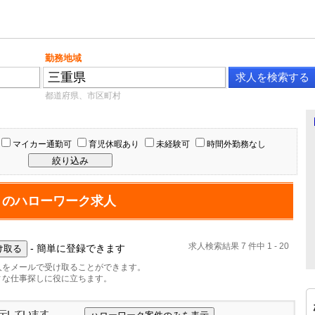
勤務地域
都道府県、市区町村
マイカー通勤可
育児休暇あり
未経験可
時間外勤務なし
」のハローワーク求人
求人検索結果 7 件中 1 - 20
- 簡単に登録できます
人をメールで受け取ることができます。
ィな仕事探しに役に立ちます。