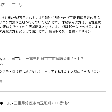
津店～
三重県
-
社お祝い金3万円もらえます!17時・18時上がり可能 日曜日定休日 各
サロン内業務全般を行っていただきます。 未経験者の方は、名古屋駅
の研修を行ってから店舗配属となります。 経験10年以上の社員による
経験の方も安心して働けます。 髪色明るめ・金髪・デザイン...
yes 四日市店
三重県四日市市市諏訪栄町５−１７
-
委託
クステ・掛け持ち施術なし！キャリアも私生活も大切にできるサロン
日
ホーム
三重県鈴鹿市南玉垣町7300番地2
-
員