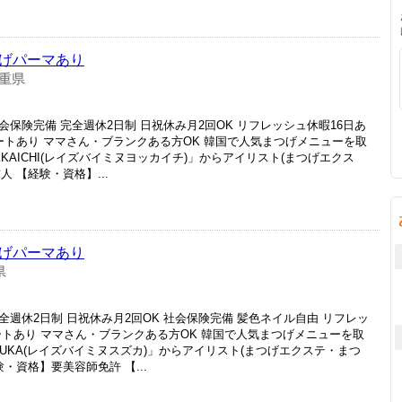
つげパーマあり
重県
会保険完備 完全週休2日制 日祝休み月2回OK リフレッシュ休暇16日あ
ートあり ママさん・ブランクある方OK 韓国で人気まつげメニューを取
e YOKKAICHI(レイズバイミヌヨッカイチ)」からアイリスト(まつげエクス
 【経験・資格】...
つげパーマあり
県
全週休2日制 日祝休み月2回OK 社会保険完備 髪色ネイル自由 リフレッ
ートあり ママさん・ブランクある方OK 韓国で人気まつげメニューを取
ue SUZUKA(レイズバイミヌスズカ)」からアイリスト(まつげエクステ・まつ
・資格】要美容師免許 【...