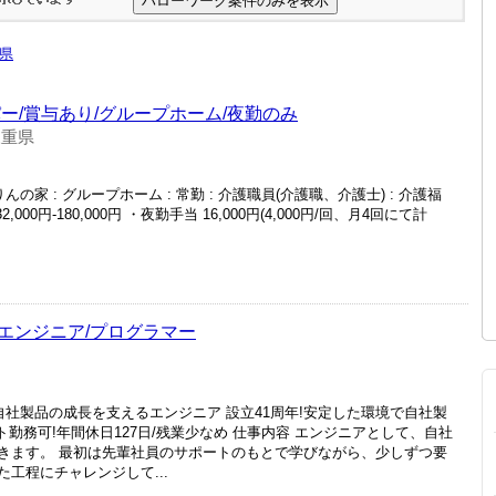
県
ー/賞与あり/グループホーム/夜勤のみ
三重県
りんの家 : グループホーム : 常勤 : 介護職員(介護職、介護士) : 介護福
132,000円-180,000円 ・夜勤手当 16,000円(4,000円/回、月4回にて計
エンジニア/プログラマー
自社製品の成長を支えるエンジニア 設立41周年!安定した環境で自社製
勤務可!年間休日127日/残業少なめ 仕事内容 エンジニアとして、自社
きます。 最初は先輩社員のサポートのもとで学びながら、少しずつ要
工程にチャレンジして...