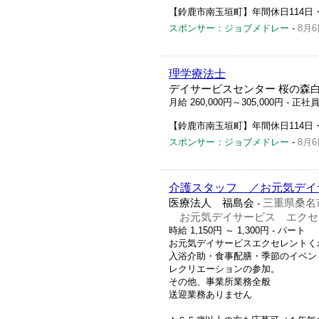
【鈴鹿市南玉垣町】年間休日114
スポンサー：ジョブメドレー
-
8月6
理学療法士
デイサービスセンター 桜の森
月給 260,000円～305,000円
- 正社
【鈴鹿市南玉垣町】年間休日114
スポンサー：ジョブメドレー
-
8月6
介護スタッフ ／お元気デイ
医療法人 福島会
三重県桑名
-
お元気デイサービス エクセ
時給 1,150円 ～ 1,300円
- パート
お元気デイサービスエクセレントく
入浴介助・食事配膳・季節のイベン
レクリエーションの参加。
その他、事業所業務全般
送迎業務ありません