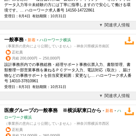
データ入力等※未経験の方には丁寧に指導しますので安心して働ける環
境です。... ハローワーク求人番号 14150-14722861
受理日：8月4日 有効期限：10月31日
関連求人情報
一般事務
-
-
新着
ハローワーク横浜
（事業所の意向により公開していません） - 神奈川県横浜市南区
正社員
月給 200,000円 ～ 250,000円
設計事務所内での事務総務・経理サポート事務伝票入力、書類管理、書
類整理一部営業事務を兼ねるＰＣデータ入力、電話対応（取次）、届け
物などの事務サポートを担当変更範囲：変更なし... ハローワーク求人番
号 14010-37810961
受理日：8月3日 有効期限：10月31日
関連求人情報
医療グループの一般事務 ※横浜駅東口から
-
-
新着
ハ
ローワーク横浜
（事業所の意向により公開していません） - 神奈川県横浜市西区
正社員
月給 224,000円 ～ 260,000円