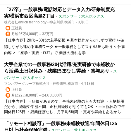
「27卒」一般事務/電話対応とデータ入力/研修制度充
実/横浜市西区高島2丁目
-
スポンサー：求人ボックス
株式会社enrich technology - 神奈川県 横浜市 - 8月6日
正社員
月給26万4,000円～32万円
【仕事内容】20代～30代の若手応援 ⏩基本操作から少しずつ習得 ⏩確
認しながら進める事務ワーク ⏩一般事務としてスキルUPも叶う < 仕事
内容 > 『座学・実践・OJT』で 業務の流れを学...
大手企業での一般事務/20代活躍/充実研修で未経験か
ら活躍/土日祝休み・残業ほぼなし/昇給・賞与あり
-
ス
ポンサー：求人ボックス
マンパワーグループ株式会社 - 神奈川県 横浜市 - 4月18日
正社員
月給22万8,000円～24万3,000円
【仕事内容】 ・研修があるので、事務未経験の人も大歓迎 ・人柄採用
だから、経歴や学歴不問、正社員経験がなくてもOK ・土日祝休みで年
間休日125日 ・残業ほぼなし、月平均5時間 ・賞与や昇給もあるから...
「リモート相談可」一般事務/未経験歓迎/年間休日125
日以上/社会保険完備
-
スポンサー：求人ボックス