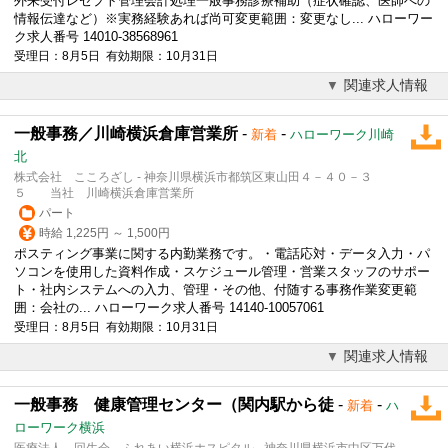
外来受付レセプト管理会計処理
一般事務
診療補助（症状確認、医師への
情報伝達など）※実務経験あれば尚可変更範囲：変更なし... ハローワー
ク求人番号 14010-38568961
受理日：8月5日 有効期限：10月31日
関連求人情報
一般事務／川崎横浜倉庫営業所
-
-
新着
ハローワーク川崎
北
株式会社 こころざし - 神奈川県横浜市都筑区東山田４－４０－３
５ 当社 川崎横浜倉庫営業所
パート
時給 1,225円 ～ 1,500円
ポスティング事業に関する内勤業務です。・電話応対・データ入力・パ
ソコンを使用した資料作成・スケジュール管理・営業スタッフのサポー
ト・社内システムへの入力、管理・その他、付随する事務作業変更範
囲：会社の... ハローワーク求人番号 14140-10057061
受理日：8月5日 有効期限：10月31日
関連求人情報
一般事務 健康管理センター（関内駅から徒
-
-
新着
ハ
ローワーク横浜
医療法人 回生会 ふれあい横浜ホスピタル - 神奈川県横浜市中区万代