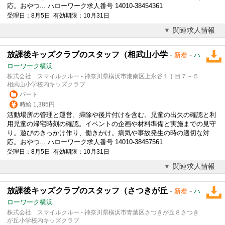
応。おやつ... ハローワーク求人番号 14010-38454361
受理日：8月5日 有効期限：10月31日
関連求人情報
放課後キッズクラブのスタッフ（相武山小学
-
-
新着
ハ
ローワーク横浜
株式会社 スマイルクルー - 神奈川県横浜市港南区上永谷１丁目７－５
相武山小学校内キッズクラブ
パート
時給 1,385円
活動場所の管理と運営、掃除や後片付けを含む。児童の出欠の確認と利
用児童の帰宅時刻の確認。イベントの企画や材料準備と実施までの見守
り。遊びのきっかけ作り、働きかけ。病気や事故発生の時の適切な対
応。おやつ... ハローワーク求人番号 14010-38457561
受理日：8月5日 有効期限：10月31日
関連求人情報
放課後キッズクラブのスタッフ（さつきが丘
-
-
新着
ハ
ローワーク横浜
株式会社 スマイルクルー - 神奈川県横浜市青葉区さつきが丘８さつき
が丘小学校内キッズクラブ