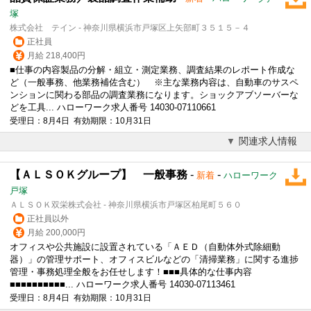
塚
株式会社 テイン - 神奈川県横浜市戸塚区上矢部町３５１５－４
正社員
月給 218,400円
■仕事の内容製品の分解・組立・測定業務、調査結果のレポート作成な
ど（
一般事務
、他業務補佐含む） ※主な業務内容は、自動車のサスペ
ンションに関わる部品の調査業務になります。ショックアブソーバーな
どを工具... ハローワーク求人番号 14030-07110661
受理日：8月4日 有効期限：10月31日
関連求人情報
【ＡＬＳＯＫグループ】 一般事務
-
-
新着
ハローワーク
戸塚
ＡＬＳＯＫ双栄株式会社 - 神奈川県横浜市戸塚区柏尾町５６０
正社員以外
月給 200,000円
オフィスや公共施設に設置されている「ＡＥＤ（自動体外式除細動
器）」の管理サポート、オフィスビルなどの「清掃業務」に関する進捗
管理・事務処理全般をお任せします！■■■具体的な仕事内容
■■■■■■■■■■... ハローワーク求人番号 14030-07113461
受理日：8月4日 有効期限：10月31日