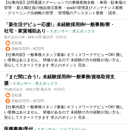
【仕事内容】訪問看護ステーションでの事務業務全般 ・車両・駐車場の
管理 ・新入職社員の物品発注業務 ・ipadの管理及びメンテナンス業務
・クリーニング出納帳の管理 ・管理職のアシスタント業務 ・請求...
「新生活デビュー応援!」未経験採用枠/一般事務/寮・
社宅・家賃補助あり
-
スポンサー：求人ボックス
株式会社小林 - 神奈川県 横浜市 - 8月6日
正社員
月給25万円～40万円
【仕事内容】一般事務スタッフ募集/ オフィスワークデビューOK! 難し
い業務はありません。 研修があるので 未経験の方や経験が浅い方も、
安心してスタートできます 求人のポイント 完全...
「まだ間に合う!」未経験採用枠/一般事務/資格取得支
援
-
スポンサー：求人ボックス
Yts株式会社 - 神奈川県 横浜市 - 8月6日
正社員
月給25万円～40万円
【仕事内容】一般事務スタッフ募集/ オフィスワークデビューOK! 難し
い業務はありません。 研修があるので 未経験の方や経験が浅い方も、
安心してスタートできます 求人のポイント 完全...
医療事務/受付
-
スポンサー：ジョブメドレー