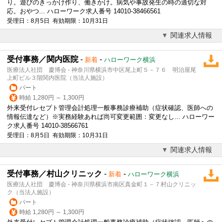
り。遊びのきっかけ作り、働きかけ。病気や事故発生の時の適切な対
応。おやつ... ハローワーク求人番号 14010-38466561
受理日：8月5日 有効期限：10月31日
関連求人情報
受付事務／関内医院
-
-
新着
ハローワーク横浜
医療法人社団 慶博会 - 神奈川県横浜市中区尾上町５－７６ 明治屋尾
上町ビル３階関内医院（当法人施設）
パート
時給 1,280円 ～ 1,300円
外来受付レセプト管理会計処理
一般事務
診療補助（症状確認、医師への
情報伝達など）※実務経験あれば尚可変更範囲：変更なし... ハローワー
ク求人番号 14010-38566761
受理日：8月5日 有効期限：10月31日
関連求人情報
受付事務／村山クリニック
-
-
新着
ハローワーク横浜
医療法人社団 慶博会 - 神奈川県横浜市南区真金町１－７村山クリニッ
ク（当法人施設）
パート
時給 1,280円 ～ 1,300円