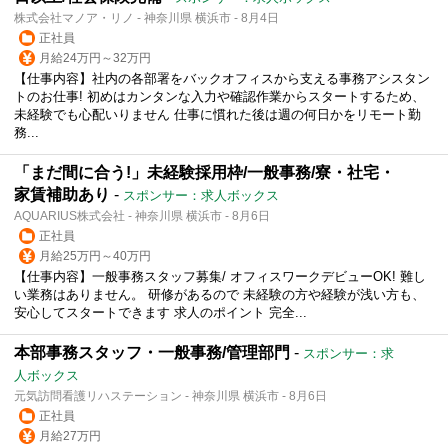
株式会社マノア・リノ - 神奈川県 横浜市 - 8月4日
正社員
月給24万円～32万円
【仕事内容】社内の各部署をバックオフィスから支える事務アシスタン
トのお仕事! 初めはカンタンな入力や確認作業からスタートするため、
未経験でも心配いりません 仕事に慣れた後は週の何日かをリモート勤
務...
「まだ間に合う!」未経験採用枠/一般事務/寮・社宅・
家賃補助あり
-
スポンサー：求人ボックス
AQUARIUS株式会社 - 神奈川県 横浜市 - 8月6日
正社員
月給25万円～40万円
【仕事内容】一般事務スタッフ募集/ オフィスワークデビューOK! 難し
い業務はありません。 研修があるので 未経験の方や経験が浅い方も、
安心してスタートできます 求人のポイント 完全...
本部事務スタッフ・一般事務/管理部門
-
スポンサー：求
人ボックス
元気訪問看護リハステーション - 神奈川県 横浜市 - 8月6日
正社員
月給27万円