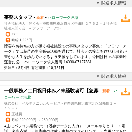
関連求人情報
事務スタッフ
-
-
新着
ハローワーク戸塚
社会福祉法人 開く会 - 神奈川県横浜市泉区中田町２７５２－１社会福
祉法人開く会 ≪フラワーアーク≫
パート
時給 1,225円
障害をお持ちの方が働く福祉施設での事務スタッフ募集！「フラワーア
ーク」では花苗の生産販売活動を通じて、社会との接点を作り利用者が
豊かな人生を歩んでいけるよう支援をしています。今回は日々の事業所
運営に必... ハローワーク求人番号 14030-07127361
受理日：8月4日 有効期限：10月31日
関連求人情報
一般事務／土日祝日休み／未経験者可【急募
-
-
新着
ハ
ローワーク港北
株式会社 ベルテクニカルサービス - 神奈川県横浜市港北区箕輪町２－
１９－７
正社員
月給 220,000円 ～ 260,000円
●主にパソコン業務です（既存データに入力）・メールやりとり ・電
話、来客応対 ・報告書の作成・書類のファイリング ・専用ソフトに