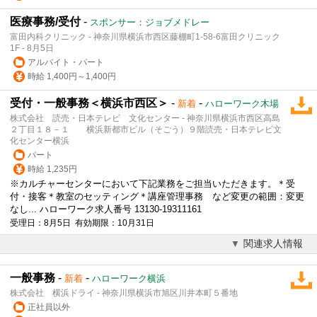
医療事務/受付
-
スポンサー：ジョブメドレー
富田内科クリニック - 神奈川県横浜市西区藤棚町1-58-6富田クリニック
1F - 8月5日
アルバイト・パート
時給 1,400円～1,400円
受付・一般事務＜横浜市西区＞
-
-
新着
ハローワーク木場
株式会社 読売・日本テレビ 文化センター - 神奈川県横浜市西区高島
２丁目１８－１ 横浜新都市ビル（そごう）９階読売・日本テレビ文
化センター横浜
パート
時給 1,235円
※カルチャーセンターにおいて下記業務をご担当いただきます。＊受
付・接客＊教室のセッティング＊講座管理事務 など変更の範囲：変更
なし... ハローワーク求人番号 13130-19311161
受理日：8月5日 有効期限：10月31日
関連求人情報
一般事務
-
-
新着
ハローワーク横浜
株式会社 横浜ドライ - 神奈川県横浜市旭区川井本町５番地
正社員以外