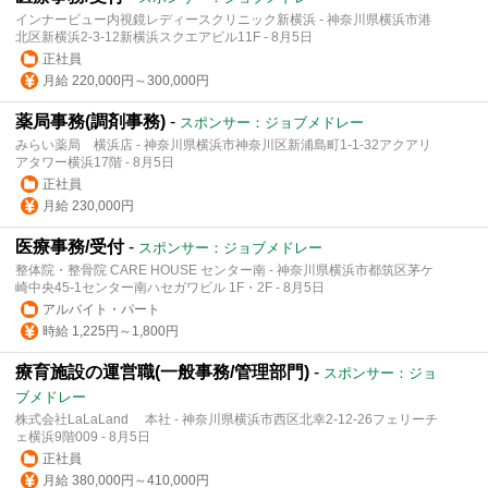
インナービュー内視鏡レディースクリニック新横浜 - 神奈川県横浜市港
北区新横浜2-3-12新横浜スクエアビル11F - 8月5日
正社員
月給 220,000円～300,000円
薬局事務(調剤事務)
-
スポンサー：ジョブメドレー
みらい薬局 横浜店 - 神奈川県横浜市神奈川区新浦島町1-1-32アクアリ
アタワー横浜17階 - 8月5日
正社員
月給 230,000円
医療事務/受付
-
スポンサー：ジョブメドレー
整体院・整骨院 CARE HOUSE センター南 - 神奈川県横浜市都筑区茅ケ
崎中央45-1センター南ハセガワビル 1F・2F - 8月5日
アルバイト・パート
時給 1,225円～1,800円
療育施設の運営職(一般事務/管理部門)
-
スポンサー：ジョ
ブメドレー
株式会社LaLaLand 本社 - 神奈川県横浜市西区北幸2-12-26フェリーチ
ェ横浜9階009 - 8月5日
正社員
月給 380,000円～410,000円