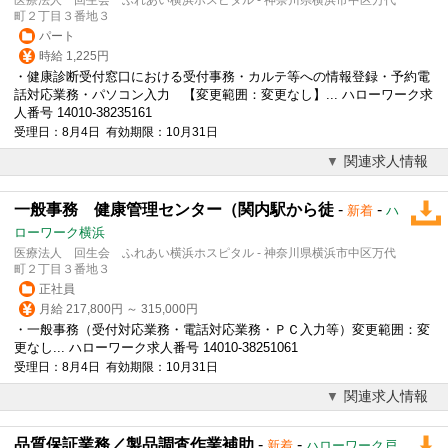
町２丁目３番地３
パート
時給 1,225円
・健康診断受付窓口における受付事務・カルテ等への情報登録・予約電
話対応業務・パソコン入力 【変更範囲：変更なし】... ハローワーク求
人番号 14010-38235161
受理日：8月4日 有効期限：10月31日
関連求人情報
一般事務 健康管理センター（関内駅から徒
-
-
新着
ハ
ローワーク横浜
医療法人 回生会 ふれあい横浜ホスピタル - 神奈川県横浜市中区万代
町２丁目３番地３
正社員
月給 217,800円 ～ 315,000円
・
一般事務
（受付対応業務・電話対応業務・ＰＣ入力等）変更範囲：変
更なし... ハローワーク求人番号 14010-38251061
受理日：8月4日 有効期限：10月31日
関連求人情報
品質保証業務／製品調査作業補助
-
-
新着
ハローワーク戸