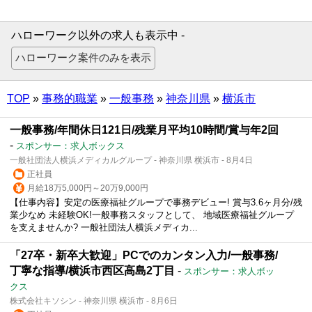
ハローワーク以外の求人も表示中 -
TOP
»
事務的職業
»
一般事務
»
神奈川県
»
横浜市
一般事務/年間休日121日/残業月平均10時間/賞与年2回
-
スポンサー：求人ボックス
一般社団法人横浜メディカルグループ - 神奈川県 横浜市 - 8月4日
正社員
月給18万5,000円～20万9,000円
【仕事内容】安定の医療福祉グループで事務デビュー! 賞与3.6ヶ月分/残
業少なめ 未経験OK!一般事務スタッフとして、 地域医療福祉グループ
を支えませんか? 一般社団法人横浜メディカ...
「27卒・新卒大歓迎」PCでのカンタン入力/一般事務/
丁寧な指導/横浜市西区高島2丁目
-
スポンサー：求人ボッ
クス
株式会社キソシン - 神奈川県 横浜市 - 8月6日