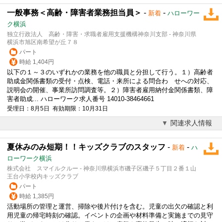
一般事務＜高齢・障害者業務担当員＞
-
-
新着
ハローワー
ク横浜
独立行政法人 高齢・障害・求職者雇用支援機構神奈川支部 - 神奈川県
横浜市旭区南希望が丘７８
パート
時給 1,404円
以下の１～３のいずれかの業務を他の職員と分担して行う。１）高齢者
助成金関係書類の受付・点検、電話・来所による問合わ せへの対応、
説明会の開催、事業所訪問調査等。２）障害者雇用納付金関係書類、障
害者助成... ハローワーク求人番号 14010-38464661
受理日：8月5日 有効期限：10月31日
関連求人情報
夏休みのみ短期！！キッズクラブのスタッフ
-
-
新着
ハ
ローワーク横浜
株式会社 スマイルクルー - 神奈川県横浜市磯子区磯子５丁目２番１山
王台小学校内キッズクラブ
パート
時給 1,385円
活動場所の管理と運営、掃除や後片付けを含む。児童の出欠の確認と利
用児童の帰宅時刻の確認。イベントの企画や材料準備と実施までの見守