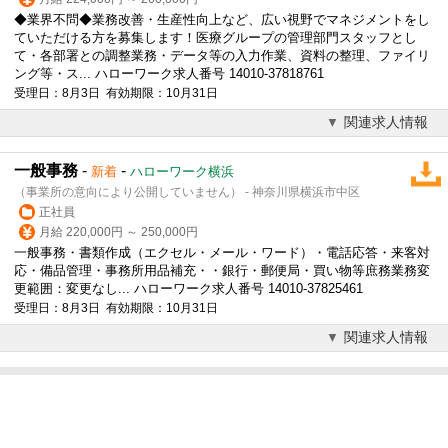
◆業界不問◆業務改善・生産性向上など、広い視野でマネジメントをし
ていただける方を募集します！医療グループの管理部門スタッフとし
て・各部署との調整業務・データ等の入力作業、資料の整理、ファイリ
ング等・ス... ハローワーク求人番号 14010-37818761
受理日：8月3日 有効期限：10月31日
関連求人情報
一般事務
-
-
新着
ハローワーク横浜
（事業所の意向により公開していません） - 神奈川県横浜市中区
正社員
月給 220,000円 ～ 250,000円
一般事務
・書類作成（エクセル・メール・ワード）・電話応答・来客対
応・備品管理・事務所用品補充・・銀行・郵便局・買い物等庶務業務変
更範囲：変更なし... ハローワーク求人番号 14010-37825461
受理日：8月3日 有効期限：10月31日
関連求人情報