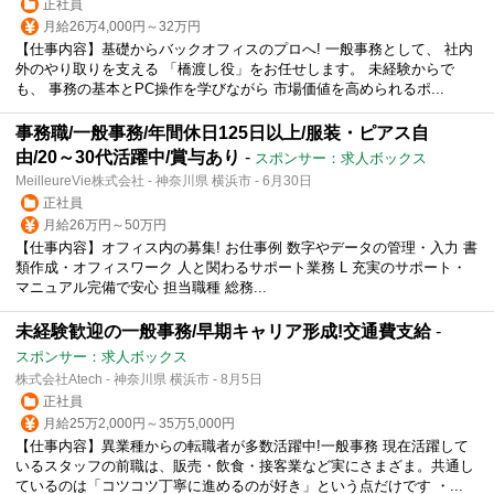
正社員
月給26万4,000円～32万円
【仕事内容】基礎からバックオフィスのプロへ! 一般事務として、 社内
外のやり取りを支える 「橋渡し役」をお任せします。 未経験からで
も、 事務の基本とPC操作を学びながら 市場価値を高められるポ...
事務職/一般事務/年間休日125日以上/服装・ピアス自
由/20～30代活躍中/賞与あり
-
スポンサー：求人ボックス
MeilleureVie株式会社 - 神奈川県 横浜市 - 6月30日
正社員
月給26万円～50万円
【仕事内容】オフィス内の募集! お仕事例 数字やデータの管理・入力 書
類作成・オフィスワーク 人と関わるサポート業務 L 充実のサポート・
マニュアル完備で安心 担当職種 総務...
未経験歓迎の一般事務/早期キャリア形成!交通費支給
-
スポンサー：求人ボックス
株式会社Atech - 神奈川県 横浜市 - 8月5日
正社員
月給25万2,000円～35万5,000円
【仕事内容】異業種からの転職者が多数活躍中!一般事務 現在活躍して
いるスタッフの前職は、販売・飲食・接客業など実にさまざま。共通し
ているのは「コツコツ丁寧に進めるのが好き」という点だけです ・...