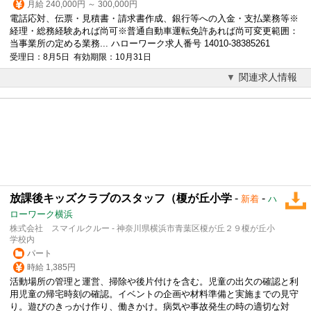
月給 240,000円 ～ 300,000円
電話応対、伝票・見積書・請求書作成、銀行等への入金・支払業務等※
経理・総務経験あれば尚可※普通自動車運転免許あれば尚可変更範囲：
当事業所の定める業務... ハローワーク求人番号 14010-38385261
受理日：8月5日 有効期限：10月31日
関連求人情報
放課後キッズクラブのスタッフ（榎が丘小学
-
-
新着
ハ
ローワーク横浜
株式会社 スマイルクルー - 神奈川県横浜市青葉区榎が丘２９榎が丘小
学校内
パート
時給 1,385円
活動場所の管理と運営、掃除や後片付けを含む。児童の出欠の確認と利
用児童の帰宅時刻の確認。イベントの企画や材料準備と実施までの見守
り。遊びのきっかけ作り、働きかけ。病気や事故発生の時の適切な対