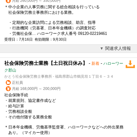
月給 260,000円 ～ 350,000円
＊中小企業の人事労務に関する総合相談を行っている
社会保険労務士事務所における業務。
・定期的な企業訪問による労務相談、助言、指導
・行政機関（労基署、
日本年金機構
）の調査対応
・労働社会保... ハローワーク求人番号 09120-02219461
受理日：7月16日 有効期限：9月30日
関連求人情報
社会保険労務士業務【土日祝日休み】
-
-
新着
ハローワー
ク郡山
かとう社会保険労務士事務所 - 福島県郡山市鶴見坦１丁目６－３４
正社員
月給 168,000円 ～ 200,000円
社会保険手続
・就業規則、協定書作成など
・給与計算
・労務相談全般
・その他付随する業務全般
＊
日本年金機構
、労働基準監督署、ハローワークなどへの外出業務
あり。（マイカー使用）