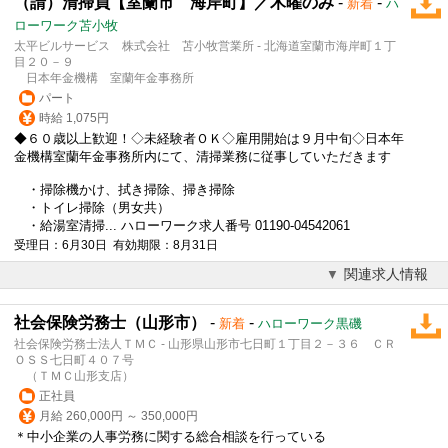
（請）清掃員【室蘭市 海岸町】／木曜のみ
-
-
新着
ハ
ローワーク苫小牧
太平ビルサービス 株式会社 苫小牧営業所 - 北海道室蘭市海岸町１丁
目２０－９
日本年金機構 室蘭年金事務所
パート
時給 1,075円
◆６０歳以上歓迎！◇未経験者ＯＫ◇雇用開始は９月中旬◇日本年
金機構室蘭年金事務所内にて、清掃業務に従事していただきます
・掃除機かけ、拭き掃除、掃き掃除
・トイレ掃除（男女共）
・給湯室清掃... ハローワーク求人番号 01190-04542061
受理日：6月30日 有効期限：8月31日
関連求人情報
社会保険労務士（山形市）
-
-
新着
ハローワーク黒磯
社会保険労務士法人ＴＭＣ - 山形県山形市七日町１丁目２－３６ ＣＲ
ＯＳＳ七日町４０７号
（ＴＭＣ山形支店）
正社員
月給 260,000円 ～ 350,000円
＊中小企業の人事労務に関する総合相談を行っている