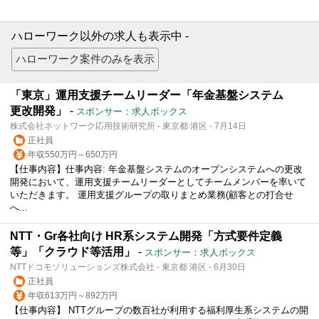
ハローワーク以外の求人も表示中 -
「東京」運用支援チームリーダー「年金基盤システム
更改開発」
-
スポンサー：求人ボックス
株式会社ネットワーク応用技術研究所 - 東京都 港区 - 7月14日
正社員
年収550万円～650万円
【仕事内容】仕事内容: 年金基盤システムのオープンシステムへの更改
開発において、運用支援チームリーダーとしてチームメンバーを率いて
いただきます。 運用支援グループの取りまとめ業務(顧客との打合せ
へ...
NTT・Gr各社向け HR系システム開発「方式要件定義
等」「クラウド等活用」
-
スポンサー：求人ボックス
NTTドコモソリューションズ株式会社 - 東京都 港区 - 6月30日
正社員
年収613万円～892万円
【仕事内容】 NTTグループの数百社が利用する福利厚生系システムの開