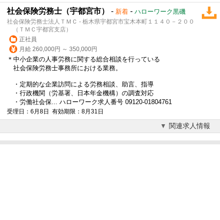
社会保険労務士（宇都宮市）
-
-
新着
ハローワーク黒磯
社会保険労務士法人ＴＭＣ - 栃木県宇都宮市宝木本町１１４０－２００
（ＴＭＣ宇都宮支店）
正社員
月給 260,000円 ～ 350,000円
＊中小企業の人事労務に関する総合相談を行っている
社会保険労務士事務所における業務。
・定期的な企業訪問による労務相談、助言、指導
・行政機関（労基署、
日本年金機構
）の調査対応
・労働社会保... ハローワーク求人番号 09120-01804761
受理日：6月8日 有効期限：8月31日
関連求人情報