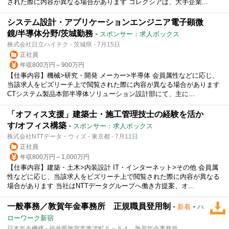
された際に内容が異なる場合があります コレクシアは、大手企業...
システム設計・アプリケーションエンジニア電子顕微
鏡/半導体分野/茨城勤務
-
スポンサー：求人ボックス
株式会社日立ハイテク - 茨城県 - 7月15日
正社員
年収800万円～900万円
【仕事内容】機械>研究・開発 メーカー>半導体 会員属性などに応じ、
当該求人をビズリーチ上で閲覧された際に内容が異なる場合があります
CTシステム製品本部半導体ソリューション設計部にて、主に...
「オフィス支援」建築士・施工管理技士の経験を活か
す/オフィス構築
-
スポンサー：求人ボックス
株式会社NTTデータ・ウィズ - 東京都 - 7月11日
正社員
年収800万円～1,000万円
【仕事内容】建築・土木>内装設計 IT・インターネット>その他 会員属
性などに応じ、当該求人をビズリーチ上で閲覧された際に内容が異なる
場合があります 当社はNTTデータグループへ働き方提案、オ...
一般事務／敦賀年金事務所 正規職員登用制
-
-
新着
ハ
ローワーク新宿
日本年金機構 - 福井県敦賀市東洋町５－５４ 敦賀年金事務所