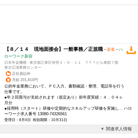
【８／１４ 現地面接会】一般事務／正規職
-
-
新着
ハ
ローワーク新宿
日本年金機構 - 東京都江東区有明３－６－１１ ＴＦＴビル東館７階
東京広域事務センター
正社員以外
月給 201,810円
公的年金業務において、ＰＣ入力、書類確認・整理、電話等を行う
仕事です。
●年２回賞与が支給されます（規定あり）前年度実績：４．０４ヶ
月分
●採用時（スタート）研修や定期的なスキルアップ研修を実施し... ハロ
ーワーク求人番号 13080-74326561
受理日：8月4日 有効期限：10月31日
関連求人情報