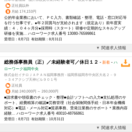
正社員以外
月給 174,153円
公的年金業務において、ＰＣ入力、書類確認・整理、電話・窓口対応等
を行う仕事です。●年２回賞与が支給されます（規定あり）前年度実
績：４．０４ヶ月分●採用時（スタート）研修や定期的なスキルアップ
研修を実施... ハローワーク求人番号 13080-76599861
受理日：8月7日 有効期限：8月31日
関連求人情報
総務係事務員（正）／未経験者可／休日１２
-
-
新着
ハ
ローワーク福岡中央
株式会社イチロＪＡＰＡＮ福岡事務所 - 福岡県福岡市中央区大名２－９
－３４アクシブ天神ビル９０１号
正社員
月給 240,000円 ～ 260,000円
■請求書や領収書のチェック・整理■会計ソフトへの入力■支払処理のサ
ポート、経費精算の確認■労務管理（社会保険関係手続・
日本年金機構
対応）■電話・メール対応■貿易事務、受発注業務のサポート＊業務内容
経験... ハローワーク求人番号 40010-48766861
受理日：8月7日 有効期限：10月31日
関連求人情報