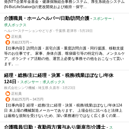
発(NTT企業年金基金・健康保険組合事務システム、厚生系統合システム
(N-BizLifeStation))の更改開発および維持・保守...
介護職員・ホームヘルパー/日勤/訪問介護
-
スポンサー：
求人ボックス
ヘルパーステーションやどりぎ - 千葉県 君津市 - 5月19日
正社員
月給23万円～
【仕事内容】訪問介護・居宅介護・重度訪問介護・同行援護、移動支援
等のお仕事です。 家事、身体介護、喀痰吸引等の特定行為、メンタルケ
ア、ボランティア活動の他、運営上必要な事務その他をおこなって貰い
ます。...
経理・総務/主に経理・決算・税務/残業ほぼなし/年休
124日
-
スポンサー：求人ボックス
株式会社シンワ機械 - 埼玉県 久喜市 - 3月23日
正社員
月給25万円～34万円
【仕事内容】経理・総務/主に経理・決算・税務/残業ほぼなし/年休124
日 未上場の機械製造メーカーであります。 上場会社に比べると法律上
は厳格な規制を受けないため、深い業務遂行ではなく広く多くの業...
介護職員/日勤・夜勤両方/賞与あり/新座市/介護士
-
ス