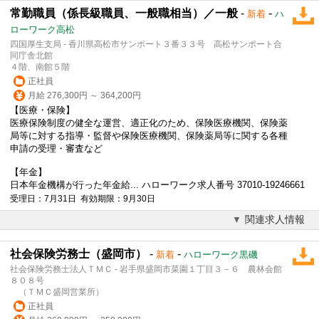
常勤職員（係長級職員、一般職相当）／一般
-
-
新着
ハ
ローワーク高松
四国厚生支局 - 香川県高松市サンポート３番３３号 高松サンポート合
同庁舎北館
４階、南館５階
正社員
月給 276,300円 ～ 364,200円
【医療・保険】
医療保険制度の健全な運営、適正化のため、保険医療機関、保険薬
局等に対する指導・監督や保険医療機関、保険薬局等に関する各種
申請の受理・審査など
【年金】
日本年金機構
が行った年金給... ハローワーク求人番号 37010-19246661
受理日：7月31日 有効期限：9月30日
関連求人情報
社会保険労務士（盛岡市）
-
-
新着
ハローワーク黒磯
社会保険労務士法人ＴＭＣ - 岩手県盛岡市菜園１丁目３－６ 農林会館
８０８号
（ＴＭＣ盛岡営業所）
正社員