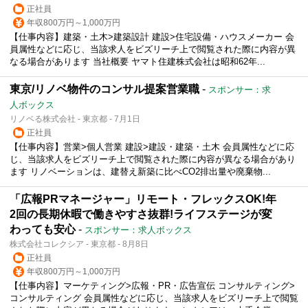
正社員
年収800万円～1,000万円
【仕事内容】建築・土木>建築設計 建設>住宅設備・ハウスメーカー 会
員属性などに応じ、当該求人をビズリーチ上で閲覧された際に内容が異
なる場合があります 当社概要 ヤマト住建株式会社は昭和62年...
東京/リノベ物件のコンサル提案営業職
-
スポンサー：求
人ボックス
リノベる株式会社 - 東京都 - 7月1日
正社員
【仕事内容】営業>個人営業 建設>建設・建築・土木 会員属性などに応
じ、当該求人をビズリーチ上で閲覧された際に内容が異なる場合があり
ます リノベーションは、建替え新築に比べCO2排出量や廃棄物...
「広報PRマネージャー」リモート・フレックスOK!年
2回の長期休暇で働きやすさ抜群!ライフステージが変
わっても安心
-
スポンサー：求人ボックス
株式会社コレクシア - 東京都 - 8月8日
正社員
年収800万円～1,000万円
【仕事内容】マーケティング>広報・PR・広告宣伝 コンサルティング>
コンサルティング 会員属性などに応じ、当該求人をビズリーチ上で閲覧