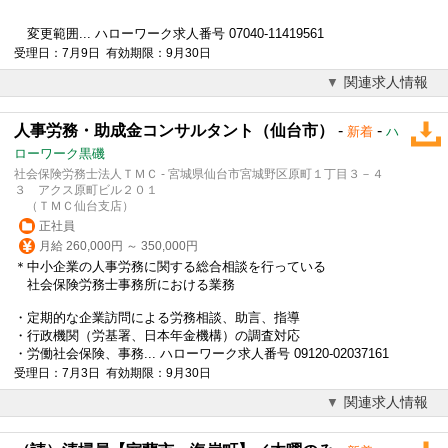
変更範囲... ハローワーク求人番号 07040-11419561
受理日：7月9日 有効期限：9月30日
関連求人情報
人事労務・助成金コンサルタント（仙台市）
-
-
新着
ハ
ローワーク黒磯
社会保険労務士法人ＴＭＣ - 宮城県仙台市宮城野区原町１丁目３－４
３ アクス原町ビル２０１
（ＴＭＣ仙台支店）
正社員
月給 260,000円 ～ 350,000円
＊中小企業の人事労務に関する総合相談を行っている
社会保険労務士事務所における業務
・定期的な企業訪問による労務相談、助言、指導
・行政機関（労基署、
日本年金機構
）の調査対応
・労働社会保険、事務... ハローワーク求人番号 09120-02037161
受理日：7月3日 有効期限：9月30日
関連求人情報