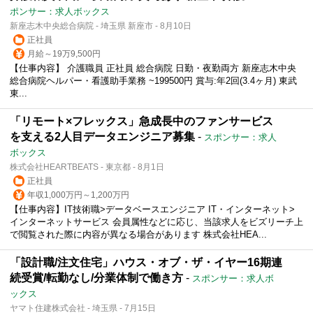
ポンサー：求人ボックス
新座志木中央総合病院 - 埼玉県 新座市 - 8月10日
正社員
月給～19万9,500円
【仕事内容】 介護職員 正社員 総合病院 日勤・夜勤両方 新座志木中央
総合病院ヘルパー・看護助手業務 ~199500円 賞与:年2回(3.4ヶ月) 東武
東...
「リモート×フレックス」急成長中のファンサービス
を支える2人目データエンジニア募集
-
スポンサー：求人
ボックス
株式会社HEARTBEATS - 東京都 - 8月1日
正社員
年収1,000万円～1,200万円
【仕事内容】IT技術職>データベースエンジニア IT・インターネット>
インターネットサービス 会員属性などに応じ、当該求人をビズリーチ上
で閲覧された際に内容が異なる場合があります 株式会社HEA...
「設計職/注文住宅」ハウス・オブ・ザ・イヤー16期連
続受賞/転勤なし/分業体制で働き方
-
スポンサー：求人ボ
ックス
ヤマト住建株式会社 - 埼玉県 - 7月15日