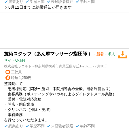
残業あり
学歴不問
未経験者歓迎
年齢不問
8月12日までに結果通知が届きます
施術スタッフ（あん摩マッサージ指圧師 ）
-
-
新着
求人
サイトQ-JiN
株式会社ラコルト - 神奈川県横浜市青葉区藤が丘1-28-11 - 7月30日
正社員
時給 1,250円
整骨院にて
・患者様対応（問診〜施術、来院指導含め全般。指名制度あり）
・集客業務（ポスティングやハガキによるダイレクトメール業務）
・受付・電話対応業務
・開店・閉店業務
・クリンネス（掃除・洗濯）
・事務業務
を行なっていただきます。...
残業あり
学歴不問
未経験者歓迎
年齢不問