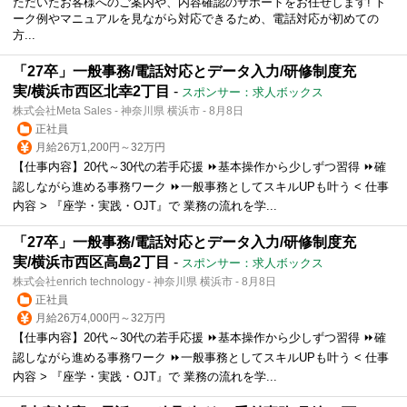
ただいたお客様へのご案内や、内容確認のサポートをお任せします! ト
ーク例やマニュアルを見ながら対応できるため、電話対応が初めての
方...
「27卒」一般事務/電話対応とデータ入力/研修制度充
実/横浜市西区北幸2丁目
-
スポンサー：求人ボックス
株式会社Meta Sales - 神奈川県 横浜市 - 8月8日
正社員
月給26万1,200円～32万円
【仕事内容】20代～30代の若手応援 ⏩基本操作から少しずつ習得 ⏩確
認しながら進める事務ワーク ⏩一般事務としてスキルUPも叶う < 仕事
内容 > 『座学・実践・OJT』で 業務の流れを学...
「27卒」一般事務/電話対応とデータ入力/研修制度充
実/横浜市西区高島2丁目
-
スポンサー：求人ボックス
株式会社enrich technology - 神奈川県 横浜市 - 8月8日
正社員
月給26万4,000円～32万円
【仕事内容】20代～30代の若手応援 ⏩基本操作から少しずつ習得 ⏩確
認しながら進める事務ワーク ⏩一般事務としてスキルUPも叶う < 仕事
内容 > 『座学・実践・OJT』で 業務の流れを学...