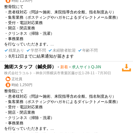
時給 1,250円
整骨院にて
・患者様対応（問診〜施術、来院指導含め全般。指名制度あり）
・集客業務（ポスティングやハガキによるダイレクトメール業務）
・受付・電話対応業務
・開店・閉店業務
・クリンネス（掃除・洗濯）
・事務業務
を行なっていただきます。...
残業あり
学歴不問
未経験者歓迎
年齢不問
8月12日までに結果通知が届きます
施術スタッフ（鍼灸師）
-
-
新着
求人サイトQ-JiN
株式会社ラコルト - 神奈川県横浜市青葉区藤が丘1-28-11 - 7月30日
正社員
時給 1,250円
整骨院にて
・患者様対応（問診〜施術、来院指導含め全般。指名制度あり）
・集客業務（ポスティングやハガキによるダイレクトメール業務）
・受付・電話対応業務
・開店・閉店業務
・クリンネス（掃除・洗濯）
・事務業務
を行なっていただきます。...