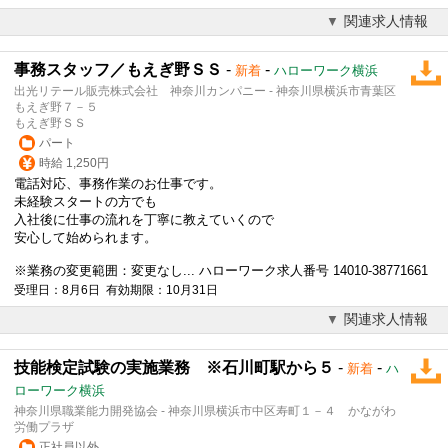
関連求人情報
事務スタッフ／もえぎ野ＳＳ
-
-
新着
ハローワーク横浜
出光リテール販売株式会社 神奈川カンパニー - 神奈川県横浜市青葉区
もえぎ野７－５
もえぎ野ＳＳ
パート
時給 1,250円
電話対応
、事務作業のお仕事です。
未経験スタートの方でも
入社後に仕事の流れを丁寧に教えていくので
安心して始められます。
※業務の変更範囲：変更なし... ハローワーク求人番号 14010-38771661
受理日：8月6日 有効期限：10月31日
関連求人情報
技能検定試験の実施業務 ※石川町駅から５
-
-
新着
ハ
ローワーク横浜
神奈川県職業能力開発協会 - 神奈川県横浜市中区寿町１－４ かながわ
労働プラザ
正社員以外