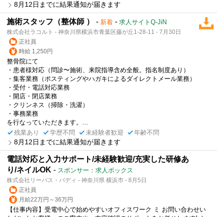
8月12日までに結果通知が届きます
施術スタッフ（整体師 ）
-
-
新着
求人サイトQ-JiN
株式会社ラコルト - 神奈川県横浜市青葉区藤が丘1-28-11 - 7月30日
正社員
時給 1,250円
整骨院にて
・患者様対応（問診〜施術、来院指導含め全般。指名制度あり）
・集客業務（ポスティングやハガキによるダイレクトメール業務）
・受付・電話対応業務
・開店・閉店業務
・クリンネス（掃除・洗濯）
・事務業務
を行なっていただきます。...
残業あり
学歴不問
未経験者歓迎
年齢不問
8月12日までに結果通知が届きます
電話対応と入力サポート/未経験歓迎/充実した研修あ
り/ネイルOK
-
スポンサー：求人ボックス
株式会社リーパス・バディ - 神奈川県 横浜市 - 8月5日
正社員
月給22万円～36万円
【仕事内容】受電中心で始めやすいオフィスワーク ミ お問い合わせい