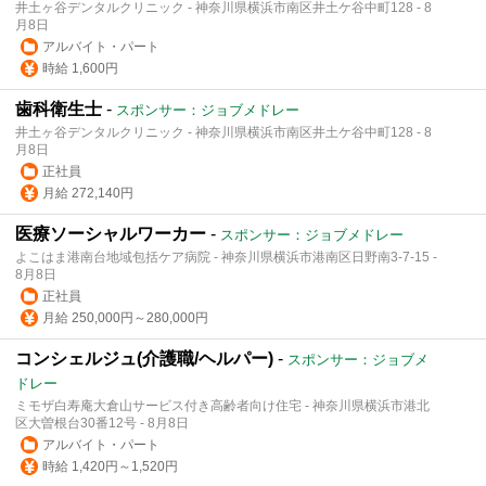
井土ヶ谷デンタルクリニック - 神奈川県横浜市南区井土ケ谷中町128 - 8
月8日
アルバイト・パート
時給 1,600円
歯科衛生士
-
スポンサー：ジョブメドレー
井土ヶ谷デンタルクリニック - 神奈川県横浜市南区井土ケ谷中町128 - 8
月8日
正社員
月給 272,140円
医療ソーシャルワーカー
-
スポンサー：ジョブメドレー
よこはま港南台地域包括ケア病院 - 神奈川県横浜市港南区日野南3-7-15 -
8月8日
正社員
月給 250,000円～280,000円
コンシェルジュ(介護職/ヘルパー)
-
スポンサー：ジョブメ
ドレー
ミモザ白寿庵大倉山サービス付き高齢者向け住宅 - 神奈川県横浜市港北
区大曽根台30番12号 - 8月8日
アルバイト・パート
時給 1,420円～1,520円