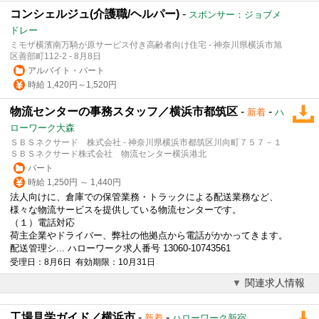
コンシェルジュ(介護職/ヘルパー)
-
スポンサー：ジョブメ
ドレー
ミモザ横濱南万騎が原サービス付き高齢者向け住宅 - 神奈川県横浜市旭
区善部町112-2 - 8月8日
アルバイト・パート
時給 1,420円～1,520円
物流センターの事務スタッフ／横浜市都筑区
-
-
新着
ハ
ローワーク大森
ＳＢＳネクサード 株式会社 - 神奈川県横浜市都筑区川向町７５７－１
ＳＢＳネクサード株式会社 物流センター横浜港北
パート
時給 1,250円 ～ 1,440円
法人向けに、倉庫での保管業務・トラックによる配送業務など、
様々な物流サービスを提供している物流センターです。
（１）
電話対応
荷主企業やドライバー、弊社の他拠点から電話がかかってきます。
配送管理シ... ハローワーク求人番号 13060-10743561
受理日：8月6日 有効期限：10月31日
関連求人情報
工場見学ガイド／横浜市
-
-
新着
ハローワーク新宿