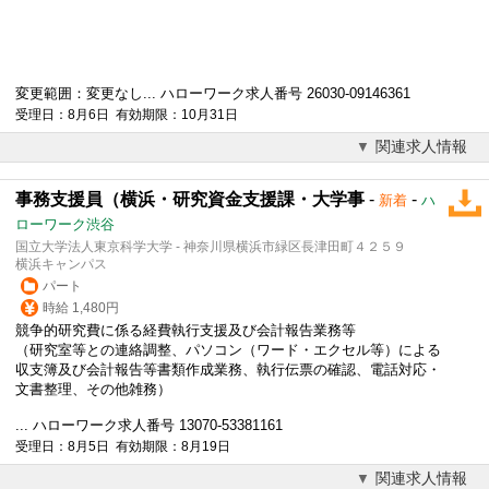
変更範囲：変更なし... ハローワーク求人番号 26030-09146361
受理日：8月6日 有効期限：10月31日
関連求人情報
事務支援員（横浜・研究資金支援課・大学事
-
-
新着
ハ
ローワーク渋谷
国立大学法人東京科学大学 - 神奈川県横浜市緑区長津田町４２５９
横浜キャンパス
パート
時給 1,480円
競争的研究費に係る経費執行支援及び会計報告業務等
（研究室等との連絡調整、パソコン（ワード・エクセル等）による
収支簿及び会計報告等書類作成業務、執行伝票の確認、
電話対応
・
文書整理、その他雑務）
... ハローワーク求人番号 13070-53381161
受理日：8月5日 有効期限：8月19日
関連求人情報