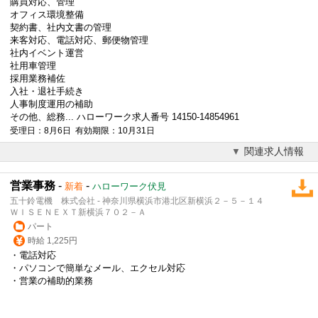
購買対応、管理
オフィス環境整備
契約書、社内文書の管理
来客対応、
電話対応
、郵便物管理
社内イベント運営
社用車管理
採用業務補佐
入社・退社手続き
人事制度運用の補助
その他、総務... ハローワーク求人番号 14150-14854961
受理日：8月6日 有効期限：10月31日
関連求人情報
営業事務
-
-
新着
ハローワーク伏見
五十鈴電機 株式会社 - 神奈川県横浜市港北区新横浜２－５－１４
ＷＩＳＥＮＥＸＴ新横浜７０２－Ａ
パート
時給 1,225円
・
電話対応
・パソコンで簡単なメール、エクセル対応
・営業の補助的業務