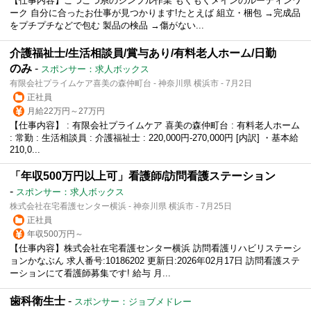
【仕事内容】こつこつ系のシンプル作業 もくもくメインのルーティンワ
ーク 自分に合ったお仕事が見つかります!たとえば 組立・梱包 →完成品
をプチプチなどで包む 製品の検品 →傷がない...
介護福祉士/生活相談員/賞与あり/有料老人ホーム/日勤
のみ
-
スポンサー：求人ボックス
有限会社プライムケア喜美の森仲町台 - 神奈川県 横浜市 - 7月2日
正社員
月給22万円～27万円
【仕事内容】 : 有限会社プライムケア 喜美の森仲町台 : 有料老人ホーム
: 常勤 : 生活相談員 : 介護福祉士 : 220,000円-270,000円 [内訳] ・基本給
210,0...
「年収500万円以上可」看護師/訪問看護ステーション
-
スポンサー：求人ボックス
株式会社在宅看護センター横浜 - 神奈川県 横浜市 - 7月25日
正社員
年収500万円～
【仕事内容】株式会社在宅看護センター横浜 訪問看護リハビリステーシ
ョンかなぶん 求人番号:10186202 更新日:2026年02月17日 訪問看護ステ
ーションにて看護師募集です! 給与 月...
歯科衛生士
-
スポンサー：ジョブメドレー