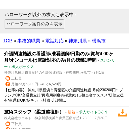
ハローワーク以外の求人も表示中 -
TOP
»
事務的職業
»
電話対応
»
神奈川県
»
横浜市
介護関連施設の看護師/准看護師/日勤のみ/賞与4.00ヶ
月/オンコールは電話対応のみ/月の残業1時間
-
スポンサ
ー：求人ボックス
神奈川県横浜市青葉区の介護関連施設 - 神奈川県 横浜市 - 8月1日
正社員
月給23万6,200円～40万6,520円
【仕事内容】 神奈川県横浜市青葉区の介護関連施設 月給236200円~ ブ
ランクOK/交通費支給/再雇用制度有/夜勤なし/担当者オススメ/研修支援
有/車通勤OK/駅チカ 正社員 介護関...
施術スタッフ（柔道整復師）
-
-
新着
求人サイトQ-JiN
株式会社ラコルト - 神奈川県横浜市青葉区藤が丘1-28-11 - 7月30日
正社員