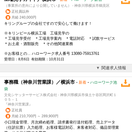
（事業所の意向により公開していません） - 神奈川県横浜市鶴見区
正社員以外
月給 240,000円
キリングループの会社ですので安心して働けます！
※キリンビール横浜工場 工場見学の
＊工場見学受付 ＊工場見学案内 ＊
電話対応
＊試飲サービス
＊お土産・酒類販売 ＊その他関連業務
※お客様との... ハローワーク求人番号 13080-75913761
受理日：8月6日 有効期限：10月31日
関連求人情報
事務職（神奈川営業課）／横浜市
-
-
新着
ハローワーク池
袋
文化シヤッターサービス株式会社 - 神奈川県横浜市保土ケ谷区岡沢町１
０５－１
『神奈川営業課』
正社員
月給 210,700円 ～ 289,900円
小口現金管理、月次締め処理、請求書発行送付処理、売上データ
（仕訳伝票）入力処理、お客様
電話対応
、来客者対応、備品管理業