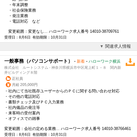
・年末調整
・社会保険業務
・発注業務
・
電話対応
など
変更範囲：変更なし... ハローワーク求人番号 14010-38709761
受理日：8月6日 有効期限：10月31日
関連求人情報
一般事務（パソコンサポート）
-
-
新着
ハローワーク横浜
株式会社 ルートシステム - 神奈川県横浜市中区尾上町１－８ 関内新
井ビルディング８階
正社員
月給 205,000円
・社内にて当社既存ユーザーからのＰＣに関する問い合わせ対応
・その他の
電話対応
・書類チェック及びＰＣ入力業務
・社内備品の発注等
・来客時の受付案内
・オフィスでの雑事
変更範囲：会社の定める業務... ハローワーク求人番号 14010-38766461
受理日：8月6日 有効期限：10月31日