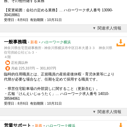
務、その他付随する業務
【変更範囲：会社の定める業務】... ハローワーク求人番号 13090-
30418861
受理日：8月6日 有効期限：10月31日
関連求人情報
一般事務職
-
-
新着
ハローワーク横浜
神奈川県住宅営繕事務所 - 神奈川県横浜市中区日本大通３３ 神奈川県
住宅供給公社ビル３・
４階
正社員以外
月給 225,337円 ～ 301,837円
臨時的任用職員とは、正規職員の産前産後休暇・育児休業等により
代替が必要な場合など、任期を定めて採用する職員です。
・県営住宅駐車場の外部貸しに関すること（更新含む）。
・広報「けんえいじゅうたく」... ハローワーク求人番号 14010-
38594061
受理日：8月6日 有効期限：10月31日
関連求人情報
営業サポート
-
-
新着
ハローワーク横浜