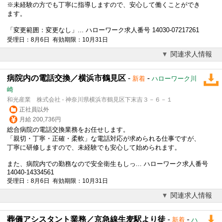
※未経験の方でも丁寧に指導しますので、安心して働くことができ
ます。
「変更範囲：変更なし」... ハローワーク求人番号 14030-07217261
受理日：8月6日 有効期限：10月31日
関連求人情報
病院内の電話交換／横浜市鶴見区
-
-
新着
ハローワーク川
崎
和光産業 株式会社 - 神奈川県横浜市鶴見区下末吉３－６－１
正社員以外
月給 200,736円
総合病院の電話交換業務をお任せします。
「親切・丁寧・正確・柔軟」な
電話対応
が求められる仕事ですが、
丁寧に研修しますので、未経験でも安心して始められます。
また、病院内での勤務なので安全衛生もしっ... ハローワーク求人番号
14040-14334561
受理日：8月6日 有効期限：10月31日
関連求人情報
葬儀アシスタント業務／京急線生麦駅より徒
-
-
新着
ハ