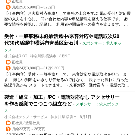
正社員
月給25万5,900円～32万円
【仕事内容】お客様対応事務として事務の土台を学ぶ 電話受付と対応履
歴の入力を中心に、 問い合わせ内容や申込情報を整える仕事です。 必
要な情報を確認し、記録し、 利用者や関係者への案内を支えます。 ...
受付・一般事務/未経験活躍中/来客対応や電話取次/20
代30代活躍中/横浜市青葉区新石川
-
スポンサー：求人ボッ
クス
株式会社RIOT - 神奈川県 横浜市 - 8月9日
正社員
月給24万3,800円～31万9,300円
【仕事内容】受付・一般事務として、 来客対応や電話取次を担当しま
す。 難しい判断をいきなり任せるのではなく、 決まった流れに沿った
確認作業から スタートできます。 ・来客対応・受付案内 ・電話の取...
製造「組立・加工」/PC・電話対応なし アクセサリー
を作る感覚でこつこつ組立など
-
スポンサー：求人ボック
ス
株式会社テクノ・サービス - 神奈川県 横浜市 - 8月1日
正社員 / 派遣社員
月給23万円～28万円