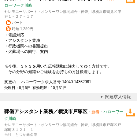
ローワーク川崎
セレモニーサポート・オンリーワン協同組合 - 神奈川県横浜市鶴見区岸
谷１－２７－１７
パート
時給 1,250円
・
電話対応
・アシスタント業務
・行政機関への書類提出
・火葬場への同行、案内
※今後、ＳＮＳを用いた広報活動に注力してゆく方針です。
その分野の知識やご経験をお持ちの方は歓迎します。
変更の... ハローワーク求人番号 14040-14362961
受理日：8月6日 有効期限：10月31日
関連求人情報
葬儀アシスタント業務／横浜市戸塚区
-
-
新着
ハローワー
ク川崎
セレモニーサポート・オンリーワン協同組合 - 神奈川県横浜市戸塚区戸
塚町３１２１－１
当社 とつか葬斎館