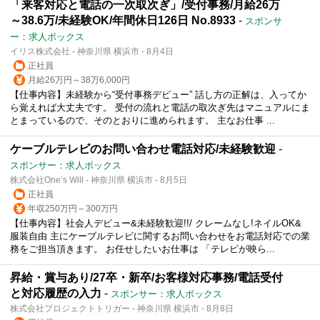
「来客対応と電話の一次取次ぎ」/受付事務/月給26万
～38.6万/未経験OK/年間休日126日 No.8933
-
スポンサ
ー：求人ボックス
イリス株式会社 - 神奈川県 横浜市 - 8月4日
正社員
月給26万円～38万6,000円
【仕事内容】未経験から“受付事務デビュー” 話し方の正解は、入ってか
ら覚えれば大丈夫です。 受付の流れと電話の取次ぎ先はマニュアルにま
とまっているので、そのとおりに進められます。 主なお仕事 ...
ケーブルテレビのお問い合わせ電話対応/未経験歓迎
-
スポンサー：求人ボックス
株式会社One’s Will - 神奈川県 横浜市 - 8月5日
正社員
年収250万円～300万円
【仕事内容】社会人デビュー&未経験歓迎!!/ クレームなし!ネイルOK&
服装自由 主にケーブルテレビに関するお問い合わせをお電話対応での業
務をご担当頂きます。 お任せしたいお仕事は 「テレビが映ら...
昇給・賞与あり/27卒・新卒/お客様対応事務/電話受付
と対応履歴の入力
-
スポンサー：求人ボックス
株式会社プロジェクトトリガー - 神奈川県 横浜市 - 8月8日