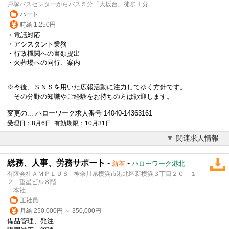
戸塚バスセンターからバス５分「大坂台」徒歩１分
パート
時給 1,250円
・
電話対応
・アシスタント業務
・行政機関への書類提出
・火葬場への同行、案内
※今後、ＳＮＳを用いた広報活動に注力してゆく方針です。
その分野の知識やご経験をお持ちの方は歓迎します。
変更の... ハローワーク求人番号 14040-14363161
受理日：8月6日 有効期限：10月31日
関連求人情報
総務、人事、労務サポート
-
-
新着
ハローワーク港北
有限会社ＡＭＰＬＵＳ - 神奈川県横浜市港北区新横浜３丁目２０－１
２ 望星ビル８階
本社
正社員
月給 250,000円 ～ 350,000円
備品管理、発注