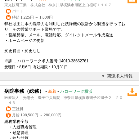
東光技研工業 株式会社 - 神奈川県横浜市旭区上白根町１１０７
パート
時給 1,225円 ～ 1,600円
弊社は主に水の洗浄力を利用した洗浄機の設計から製造を行ってお
り、その営業サポート業務です。
・営業見積、メール、
電話対応
、ダイレクトメール作成発送
・ホームページの更新
変更範囲：変更なし
※訓... ハローワーク求人番号 14010-38662761
受理日：8月6日 有効期限：10月31日
関連求人情報
病院事務（総務）
-
-
新着
ハローワーク横浜
医療法人 光陽会 磯子中央病院 - 神奈川県横浜市磯子区磯子２－２０
－４５
正社員
月給 198,500円 ～ 280,000円
総務業務全般
・入退職者管理
・勤怠管理
・給与計算