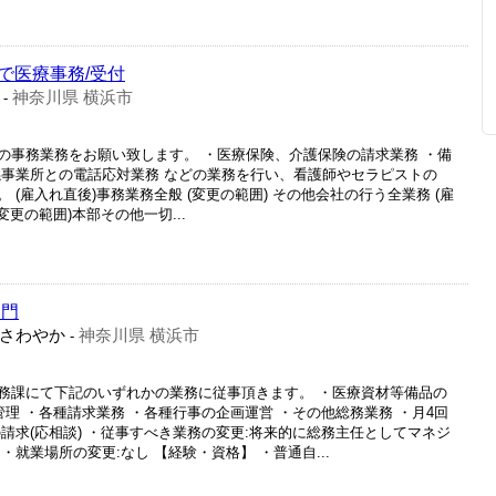
で医療事務/受付
神奈川県 横浜市
-
の事務業務をお願い致します。 ・医療保険、介護保険の請求業務 ・備
係事業所との電話応対業務 などの業務を行い、看護師やセラピストの
(雇入れ直後)事務業務全般 (変更の範囲) その他会社の行う全業務 (雇
変更の範囲)本部その他一切...
部門
さわやか
神奈川県 横浜市
-
務課にて下記のいずれかの業務に従事頂きます。 ・医療資材等備品の
管理 ・各種請求業務 ・各種行事の企画運営 ・その他総務業務 ・月4回
請求(応相談) ・従事すべき業務の変更:将来的に総務主任としてマネジ
就業場所の変更:なし 【経験・資格】 ・普通自...