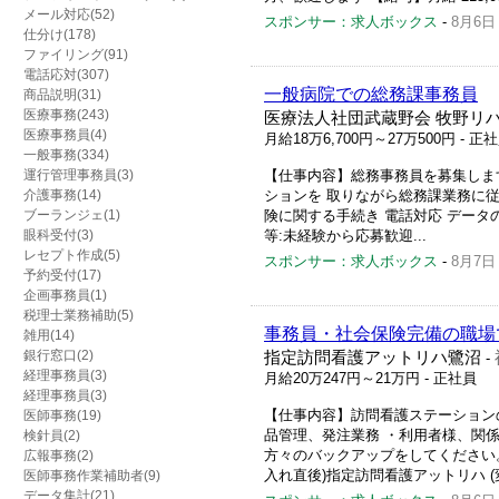
メール対応(52)
スポンサー：求人ボックス
-
8月6日
仕分け(178)
ファイリング(91)
電話応対(307)
一般病院での総務課事務員
商品説明(31)
医療事務(243)
医療法人社団武蔵野会 牧野リ
医療事務員(4)
月給18万6,700円～27万500円
- 正
一般事務(334)
運行管理事務員(3)
【仕事内容】総務事務員を募集します
介護事務(14)
ションを 取りながら総務課業務に従
ブーランジェ(1)
険に関する手続き 電話対応 データの
眼科受付(3)
等:未経験から応募歓迎...
レセプト作成(5)
スポンサー：求人ボックス
-
8月7日
予約受付(17)
企画事務員(1)
税理士業務補助(5)
事務員・社会保険完備の職場
雑用(14)
銀行窓口(2)
指定訪問看護アットリハ鷺沼
-
経理事務員(3)
月給20万247円～21万円
- 正社員
経理事務員(3)
【仕事内容】訪問看護ステーション
医師事務(19)
品管理、発注業務 ・利用者様、関
検針員(2)
方々のバックアップをしてください。 
広報事務(2)
入れ直後)指定訪問看護アットリハ (
医師事務作業補助者(9)
データ集計(21)