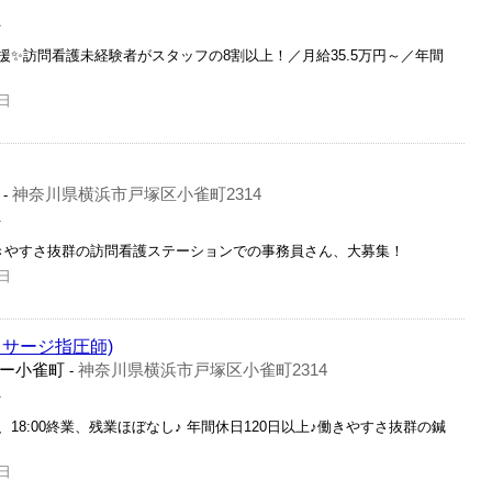
員
✨訪問看護未経験者がスタッフの8割以上！／月給35.5万円～／年間
日
神奈川県横浜市戸塚区小雀町2314
-
員
きやすさ抜群の訪問看護ステーションでの事務員さん、大募集！
日
サージ指圧師)
ー小雀町
神奈川県横浜市戸塚区小雀町2314
-
員
8:00終業、残業ほぼなし♪ 年間休日120日以上♪働きやすさ抜群の鍼
日