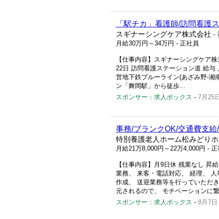
「駅チカ」看護師/訪問看護
スギナーシングケア株式会社
-
月給30万円～34万円
- 正社員
【仕事内容】スギナーシングケア株式会社
22日 訪問看護ステーション道 給与 
営地下鉄ブルーライン(あざみ野-湘南
ン「舞岡駅」から徒歩...
スポンサー：求人ボックス
-
7月25
事務/ブランクOK/交通費支
特別養護老人ホーム松みどりホ
月給21万8,000円～22万4,000円
- 
【仕事内容】月9日休 残業なし 昇給
業務、 来客・電話対応、 経理、 人
作成、 送迎業務等を行っていただきま
元されるので、 モチベーションに繋げ
スポンサー：求人ボックス
-
8月7日