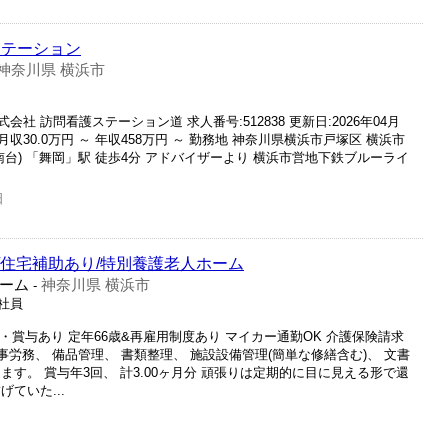
ステーション
神奈川県 横浜市
 訪問看護ステーション道 求人番号:512838 更新日:2026年04月
月収30.0万円 ～ 年収458万円 ～ 勤務地 神奈川県横浜市戸塚区 横浜市
台) 「舞岡」駅 徒歩4分 アドバイザーより 横浜市営地下鉄ブルーライ
日
給/住宅補助あり/特別養護老人ホーム
ーム
神奈川県 横浜市
-
正社員
・賞与あり 定年66歳&再雇用制度あり マイカー通勤OK 介護保険請求
事労務、 備品管理、 書類整理、 施設設備管理(簡単な修繕含む)、 文書
す。 賞与年3回、 計3.00ヶ月分 頑張りは定期的に目に見える形で還
ていた...