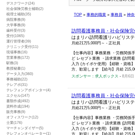
デスクワーク(24)
社会保険労務士補助(2)
税理士補助(35)
TOP
»
事務的職業
»
事務員
»
神奈
病院事務(9)
大学事務(9)
歯科受付(3)
訪問看護事務員・社会保険完
受付(1065)
はまリハ訪問看護リハビリステ
運行管理者(39)
月給21万5,000円～
- 正社員
クリニック受付(11)
現場事務(16)
【仕事内容】事務業務 ・労務関係手
営業事務(172)
ど レセプト業務 ・請求業務 (訪
駅務(3)
入力 (カイポケ使用) 【経験・資
教授秘書(1)
方、歓迎します 【給与】月給 215,0
データ入力(360)
スポンサー：求人ボックス
-
8月6日
事務補助(22)
テレアポ(31)
テレフォンアポインター(4)
訪問看護事務員・社会保険完
エクセル(147)
書類作成(492)
はまリハ訪問看護リハビリステ
資料作成(194)
月給21万5,000円～
- 正社員
販売事務(9)
オフィスワーク(12)
【仕事内容】事務業務 ・労務関係手
士業(176)
ど レセプト業務 ・請求業務 (訪
マーチャンダイザー(5)
入力 (カイポケ使用) 【経験・資
テレフォンオペレーター(1)
方、歓迎します 【給与】月給 215,0