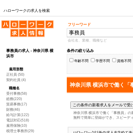
ハローワークの求人を検索
ハローワークの求人を検索
フリーワード
会社名、業種、職種など
事務員の求人 - 神奈川県 横
条件の絞り込み
浜市
年齢不問
学歴不問
資格不問
雇用形態
正社員
(50)
契約社員
(4)
神奈川県 横浜市で働く「
職種名
受付事務(58)
総務(220)
貿易事務(17)
財務(46)
神奈川県 横浜市で働く「事務員」の
給与計算(122)
無料で簡単に登録ができ、スピーデ
電話対応(518)
雇用保険(10)
税理士事務所(29)