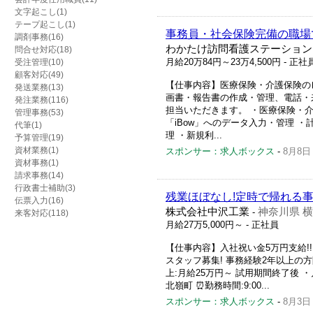
文字起こし(1)
テープ起こし(1)
事務員・社会保険完備の職場
調剤事務(16)
わかたけ訪問看護ステーション
問合せ対応(18)
月給20万84円～23万4,500円
- 正社
受注管理(10)
顧客対応(49)
【仕事内容】医療保険・介護保険の
発送業務(13)
画書・報告書の作成・管理、電話・
発注業務(116)
担当いただきます。 ・医療保険・
管理事務(53)
「iBow」へのデータ入力・管理 
代筆(1)
理 ・新規利...
予算管理(19)
資材業務(1)
スポンサー：求人ボックス
-
8月8日
資材事務(1)
請求事務(14)
行政書士補助(3)
残業ほぼなし!定時で帰れる
伝票入力(16)
株式会社中沢工業
神奈川県 
-
来客対応(118)
月給27万5,000円～
- 正社員
【仕事内容】入社祝い金5万円支給!!
スタッフ募集! 事務経験2年以上の方限
上:月給25万円～ 試用期間終了後 ・
北嶺町 ⏰勤務時間:9:00...
スポンサー：求人ボックス
-
8月3日