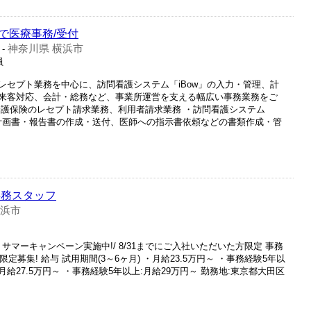
で医療事務/受付
神奈川県 横浜市
-
員
レセプト業務を中心に、訪問看護システム「iBow」の入力・管理、計
来客対応、会計・総務など、事業所運営を支える幅広い事務業務をご
介護保険のレセプト請求業務、利用者請求業務 ・訪問看護システム
・計画書・報告書の作成・送付、医師への指示書依頼などの書類作成・管
事務スタッフ
横浜市
 サマーキャンペーン実施中!/ 8/31までにご入社いただいた方限定 事務
定募集! 給与 試用期間(3～6ヶ月) ・月給23.5万円～ ・事務経験5年以
月給27.5万円～ ・事務経験5年以上:月給29万円～ 勤務地:東京都大田区