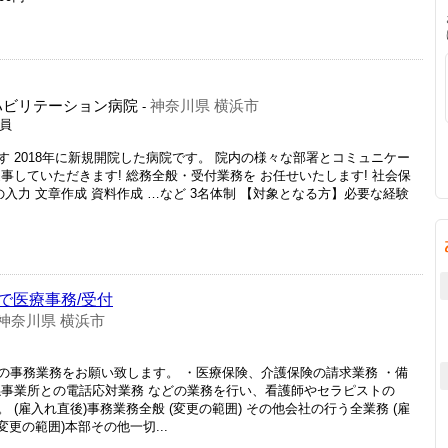
ハビリテーション病院
神奈川県 横浜市
-
社員
 2018年に新規開院した病院です。 院内の様々な部署とコミュニケー
事していただきます! 総務全般・受付業務を お任せいたします! 社会保
入力 文章作成 資料作成 …など 3名体制 【対象となる方】必要な経験
で医療事務/受付
神奈川県 横浜市
の事務業務をお願い致します。 ・医療保険、介護保険の請求業務 ・備
係事業所との電話応対業務 などの業務を行い、看護師やセラピストの
(雇入れ直後)事務業務全般 (変更の範囲) その他会社の行う全業務 (雇
変更の範囲)本部その他一切...