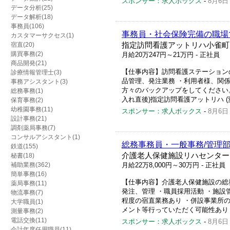
スポンサー：求人ボックス
-
8月6日
データ分析(25)
データ解析(18)
事務員(106)
事務員・社会保険完備の職場
カスタマーサクセス(1)
宿直(20)
指定訪問看護アットリハ小雀町
購買事務(2)
月給20万247円～21万円
- 正社員
商品開発(21)
【仕事内容】訪問看護ステーション
診療情報管理士(3)
品管理、発注業務 ・利用者様、関
事務アシスタント(3)
方々のバックアップをしてください。 
総務事務(1)
入れ直後)指定訪問看護アットリハ (
保育事務(2)
幼稚園事務(11)
スポンサー：求人ボックス
-
8月6日
設計事務(21)
調剤薬局事務(7)
コンサルアシスタント(1)
総務事務員・一般事務/管理
鉄道(155)
介護老人保健施設リハセンター
秘書(18)
補助業務(362)
月給22万8,000円～30万円
- 正社員
簡単事務(16)
【仕事内容】介護老人保健施設の総
薬局事務(11)
発注、管理 ・職員採用活動 ・施設
物流事務(7)
程度の宿直業務あり ・併設事業所の
大学職員(1)
メント等行っていただく可能性あり ・
測量事務(2)
電話交換(11)
スポンサー：求人ボックス
-
8月6日
会計年度任用職員(11)