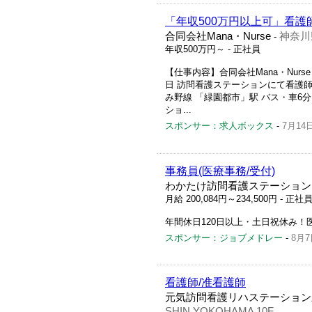
「年収500万円以上可」看護
合同会社Mana・Nurse
神奈川
-
年収500万円～
- 正社員
【仕事内容】合同会社Mana・Nurse 
日 訪問看護ステーションにて看護師募
み野線 「緑園都市」駅 バス・車6
ショ...
スポンサー：求人ボックス
-
7月14
事務員(医療事務/受付)
わかたけ訪問看護ステーション
月給 200,084円～234,500円
- 正社
年間休日120日以上・土日祝休み！
スポンサー：ジョブメドレー
-
8月7
看護師/准看護師
元気訪問看護リハステーション
SHIN YOKOHAMA 10F