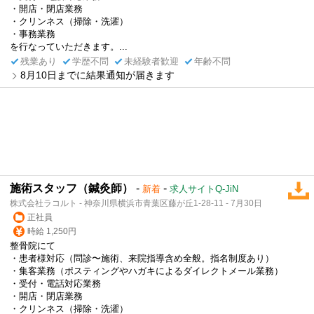
・開店・閉店業務
・クリンネス（掃除・洗濯）
・事務業務
を行なっていただきます。...
残業あり
学歴不問
未経験者歓迎
年齢不問
8月10日までに結果通知が届きます
施術スタッフ（鍼灸師）
-
-
新着
求人サイトQ-JiN
株式会社ラコルト - 神奈川県横浜市青葉区藤が丘1-28-11 - 7月30日
正社員
時給 1,250円
整骨院にて
・患者様対応（問診〜施術、来院指導含め全般。指名制度あり）
・集客業務（ポスティングやハガキによるダイレクトメール業務）
・受付・電話対応業務
・開店・閉店業務
・クリンネス（掃除・洗濯）