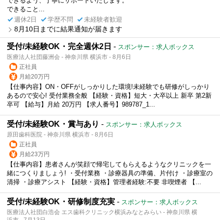
できるよう、丁寧にサポートいたします。
できること...
週休2日
学歴不問
未経験者歓迎
8月10日までに結果通知が届きます
受付/未経験OK・完全週休2日
-
スポンサー：求人ボックス
医療法人社団藤洲会 - 神奈川県 横浜市 - 8月6日
正社員
月給20万円
【仕事内容】ON・OFFがしっかりした環境!未経験でも研修がしっかり
あるので安心! 受付業務全般 【経験・資格】短大・大卒以上 新卒 第2新
卒可 【給与】月給 20万円 【求人番号】989787_1...
受付/未経験OK・賞与あり
-
スポンサー：求人ボックス
原田歯科医院 - 神奈川県 横浜市 - 8月6日
正社員
月給23万円
【仕事内容】患者さんが笑顔で帰宅してもらえるようなクリニックを一
緒につくりましょう! ・受付業務 ・診療器具の準備、片付け ・診療室の
清掃 ・診療アシスト 【経験・資格】管理者経験:不要 非喫煙者 【...
受付/未経験OK・研修制度充実
-
スポンサー：求人ボックス
医療法人社団白浩会 エス歯科クリニック横浜みなとみらい - 神奈川県 横
浜市 - 7月13日