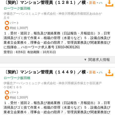
〔契約〕マンション管理員（１２８１）／横
-
-
新着
ハ
ローワーク飯田橋
伊藤忠アーバンコミュニティ株式会社 - 神奈川県横浜市都筑区あゆみが
丘６
パート
時給 1,300円
１．
受付
・巡回２．報告及び連絡業務（日誌報告・月報提出）３．日常
清掃及びゴミ捨て作業４．植栽の管理（水遣りなど）５．設備点検及び
業者立会業務６．理事会・総会の陪席７．管理員業務及び関連業務並び
に指揮命... ハローワーク求人番号 13010-86301261
受理日：8月6日 有効期限：10月31日
関連求人情報
〔契約〕マンション管理員（１４４９）／横
-
-
新着
ハ
ローワーク飯田橋
伊藤忠アーバンコミュニティ株式会社 - 神奈川県横浜市保土ケ谷区瀬戸
ケ谷町１６５
パート
時給 1,300円
１．
受付
・巡回２．報告及び連絡業務（日誌報告・月報提出）３．日常
清掃及びゴミ捨て作業４．植栽の管理（水遣りなど）５．設備点検及び
業者立会業務６．理事会・総会の陪席７．管理員業務及び関連業務並び