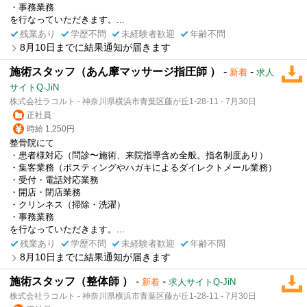
・事務業務
を行なっていただきます。...
残業あり
学歴不問
未経験者歓迎
年齢不問
8月10日までに結果通知が届きます
施術スタッフ（あん摩マッサージ指圧師 ）
-
-
新着
求人
サイトQ-JiN
株式会社ラコルト - 神奈川県横浜市青葉区藤が丘1-28-11 - 7月30日
正社員
時給 1,250円
整骨院にて
・患者様対応（問診〜施術、来院指導含め全般。指名制度あり）
・集客業務（ポスティングやハガキによるダイレクトメール業務）
・受付・電話対応業務
・開店・閉店業務
・クリンネス（掃除・洗濯）
・事務業務
を行なっていただきます。...
残業あり
学歴不問
未経験者歓迎
年齢不問
8月10日までに結果通知が届きます
施術スタッフ（整体師 ）
-
-
新着
求人サイトQ-JiN
株式会社ラコルト - 神奈川県横浜市青葉区藤が丘1-28-11 - 7月30日