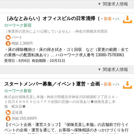
関連求人情報
［みなとみらい］オフィスビルの日常清掃（
-
-
新着
ハ
ローワーク新宿
（事業所の意向により公開していません） - 神奈川県横浜市西区
パート
時給 1,300円
・床の掃除機掛け・床の掃き拭き・ゴミ回収 など（変更の範囲：全て
の業務への配置転換あり）... ハローワーク求人番号 13080-75783061
受理日：8月6日 有効期限：10月31日
関連求人情報
スタートメンバー募集／イベント運営・企画
-
-
新着
ハ
ローワーク新宿
株式会社保険見直し本舗 - 神奈川県横浜市神奈川区鶴屋町２丁目２４－
１谷川ＡＮＮＥＸビル７Ｆ※全国の店舗への出張あり◆保険見直し本
舗 横浜店◆
正社員
月給 255,000円
【イベント企画・運営スタッフ】『保険見直し本舗』の店舗前で行うイ
ベントの企画・運営を通じて、お客様へ保険相談のきっかけづくりを行