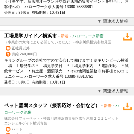
う仕事です。新店舗オープン時や既存店舗の集客イベントを担当し、お
客様への... ハローワーク求人番号 13080-75836861
受理日：8月6日 有効期限：10月31日
関連求人情報
工場見学ガイド／横浜市
-
-
新着
ハローワーク新宿
（事業所の意向により公開していません） - 神奈川県横浜市鶴見区
正社員以外
月給 240,000円
キリングループの会社ですので安心して働けます！※キリンビール横浜
工場 工場見学の＊工場見学
受付
＊工場見学案内 ＊電話対応 ＊試
飲サービス ＊お土産・酒類販売 ＊その他関連業務※お客様とのコミ
ュニケー... ハローワーク求人番号 13080-75913761
受理日：8月6日 有効期限：10月31日
関連求人情報
ペット霊園スタッフ（接客応対・会計など）
-
-
新着
ハ
ローワーク池袋
株式会社フォーペット - 神奈川県横浜市青葉区市ケ尾町２２１１ペット
エンジェルゲイト横浜青葉
パート