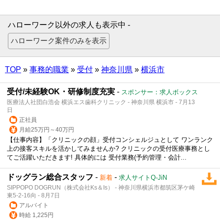
ハローワーク以外の求人も表示中 -
TOP
»
事務的職業
»
受付
»
神奈川県
»
横浜市
受付/未経験OK・研修制度充実
-
スポンサー：求人ボックス
医療法人社団白浩会 横浜エス歯科クリニック - 神奈川県 横浜市 - 7月13
日
正社員
月給25万円～40万円
【仕事内容】「クリニックの顔」受付コンシェルジュとして ワンランク
上の接客スキルを活かしてみませんか? クリニックの受付医療事務とし
てご活躍いただきます! 具体的には 受付業務(予約管理・会計...
ドッグラン総合スタッフ
-
-
新着
求人サイトQ-JiN
SIPPOPO DOGRUN（株式会社Ks＆Is） - 神奈川県横浜市都筑区茅ケ崎
東5-2-16向 - 8月7日
アルバイト
時給 1,225円