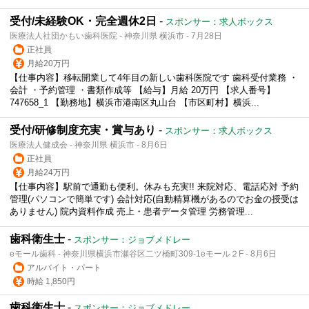
受付/未経験OK・完全週休2日
-
スポンサー：求人ボックス
医療法人社団かもい歯科医院 - 神奈川県 横浜市 - 7月28日
正社員
月給20万円
【仕事内容】移転開業して4年目の新しい歯科医院です 歯科受付業務 ・
会計 ・予約管理 ・書類作成等 【給与】月給 20万円 【求人番号】
747658_1 【勤務地】横浜市港南区丸山台 【市区町村】横浜...
受付/研修制度充実・賞与あり
-
スポンサー：求人ボックス
医療法人健成会 - 神奈川県 横浜市 - 8月6日
正社員
月給24万円
【仕事内容】駅前で通勤も便利。休みも充実!! 来院対応、電話応対 予約
管理(パソコンで簡単です) 会計対応(自動精算機があるのでお金の授受は
ありません) 院内資料作成 売上・患者データ管理 労務管理...
歯科衛生士
-
スポンサー：ジョブメドレー
eモール歯科 - 神奈川県横浜市瀬谷区二ツ橋町309-1eモール２F - 8月6日
アルバイト・パート
時給 1,850円
歯科衛生士
-
スポンサー：ジョブメドレー