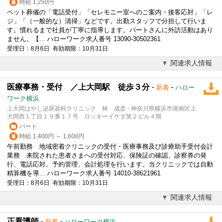
時給 1,250円
ペット葬儀の「電話
受付
」「セレモニー室へのご案内・接客応対」「レ
ジ」「（一般的な）清掃」などです。出勤スタッフで分担して行いま
す。慣れるまで社員が丁寧に指導します。パートさんに外訪活動はあり
ません。【... ハローワーク求人番号 13090-30502361
受理日：8月6日 有効期限：10月31日
関連求人情報
医療事務・受付 ／上大岡駅 徒歩３分
-
-
新着
ハロー
ワーク横浜
上大岡はやし泌尿器科クリニック 林 成彦 - 神奈川県横浜市港南区上
大岡西１丁目１９番１７号 ロッキーイケダ第２ビル４階
パート
時給 1,400円 ～ 1,600円
午前勤務 地域密着クリニックの
受付
・医療事務及び診療助手
受付
会計
業務 来院された患者さまへの
受付
対応、保険証の確認、診察券の発
行、電話応対、予約管理、会計処理を行います。当クリニックでは自動
精算機を導... ハローワーク求人番号 14010-38621961
受理日：8月6日 有効期限：10月31日
関連求人情報
正看護師
-
-
新着
ハローワーク横浜