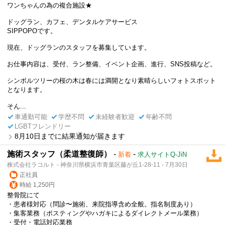
ワンちゃんの為の複合施設★
ドッグラン、カフェ、デンタルケアサービス
SIPPOPOです。
現在、ドッグランのスタッフを募集しています。
お仕事内容は、受付、ラン整備、イベント企画、進行、SNS投稿など。
シンボルツリーの桜の木は春には満開となり素晴らしいフォトスポット
となります。
そん...
車通勤可能
学歴不問
未経験者歓迎
年齢不問
LGBTフレンドリー
8月10日までに結果通知が届きます
施術スタッフ（柔道整復師）
-
-
新着
求人サイトQ-JiN
株式会社ラコルト - 神奈川県横浜市青葉区藤が丘1-28-11 - 7月30日
正社員
時給 1,250円
整骨院にて
・患者様対応（問診〜施術、来院指導含め全般。指名制度あり）
・集客業務（ポスティングやハガキによるダイレクトメール業務）
・受付・電話対応業務