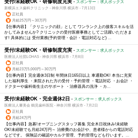
受付/未経験OK・研修制度充実
-
スポンサー：求人ボックス
新横浜エス歯科クリニック - 神奈川県 横浜市 - 7月13日
正社員
月給25万円～30万円
【仕事内容】「クリニックの顔」として ワンランク上の接客スキルを活
かしてみませんか? クリニックの受付医療事務としてご活躍いただきま
す! 具体的には 受付業務(予約管理・会計・電話対応など) ...
受付/未経験OK・研修制度充実
-
スポンサー：求人ボックス
医療法人社団LOHAS - 神奈川県 横浜市 - 7月8日
正社員
月給23万5,000円～30万円
【仕事内容】完全週休3日制 年間休日165日以上 車通勤OK! 本当に充実
した福利厚生 ・来院された方の受付・予約管理 ・電話対応 ・お会計 ・
ドクターや歯科衛生士のサポート ・治療器具の洗浄 ・カ...
受付/未経験OK・完全週休2日
-
スポンサー：求人ボックス
医療法人審美会 鶴見歯科医院 - 神奈川県 横浜市 - 7月2日
正社員
月給24万円
【仕事内容】急募!オープニングスタッフ募集 完全木日祝休み!未経験
OK!未経験でも月給24万円～ 治療費のお会計や、患者様からの電話対応
などです。 保険証の確認やカルテ管理、予約管理なども行います。...