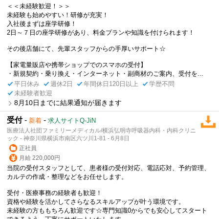
＜＜未経験歓迎！＞＞
未経験も始めやすい！研修が充実！
入社後まずは座学研修！
2日～７日の座学研修があり、料金プランや知識を付けられます！
その後店舗にて、先輩スタッフからの手厚いサポート☆
【家電量販店や携帯ショップでのスマホの受付】
・新規契約・乗り換え・インターネット・副商材のご案内、受付を...
平日休み
週休2日
年間休日120日以上
学歴不問
未経験者歓迎
8月10日までに結果通知が届きます
受付
-
-
新着
求人サイトQ-JiN
医療法人社団ファミリーメディカル/横浜弘明寺呼吸器内科・内科クリニ
ック - 神奈川県横浜市南区六ツ川1-81 - 6月8日
正社員
月給 220,000円
当院の受付スタッフとして、患者様の受付対応、電話応対、予約管理、
カルテの作成・整理などをお任せします。
受付・医療事務の経験者も歓迎！
資格や経験を活かしてさらなるスキルアップが叶う環境です。
未経験の方ももちろん歓迎です☆専門知識0からでも安心してスタート