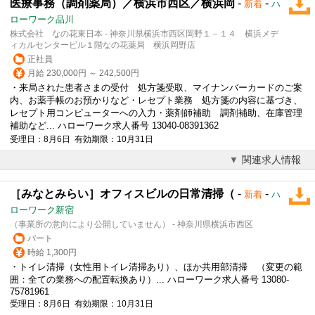
医療事務（調剤薬局）／横浜市西区／横浜岡
-
-
新着
ハ
ローワーク品川
株式会社 なの花東日本 - 神奈川県横浜市西区岡野１－１４ 横浜メデ
ィカルセンタービル１階なの花薬局 横浜岡野店
正社員
月給 230,000円 ～ 242,500円
・来局された患者さまの
受付
処方箋受取、マイナンバーカードのご案
内、お薬手帳のお預かりなど・レセプト業務 処方箋の内容に基づき、
レセプト用コンピューターへの入力・薬剤師補助 調剤補助、在庫管理
補助など... ハローワーク求人番号 13040-08391362
受理日：8月6日 有効期限：10月31日
関連求人情報
［みなとみらい］オフィスビルの日常清掃（
-
-
新着
ハ
ローワーク新宿
（事業所の意向により公開していません） - 神奈川県横浜市西区
パート
時給 1,300円
・トイレ清掃（女性用トイレ清掃あり）、ほか共用部清掃 （変更の範
囲：全ての業務への配置転換あり）... ハローワーク求人番号 13080-
75781961
受理日：8月6日 有効期限：10月31日