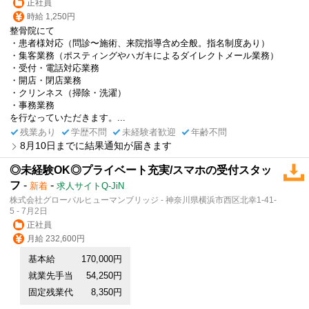
正社員
時給 1,250円
整骨院にて
・患者様対応（問診〜施術、来院指導含め全般。指名制度あり）
・集客業務（ポスティングやハガキによるダイレクトメール業務）
・受付・電話対応業務
・開店・閉店業務
・クリンネス（掃除・洗濯）
・事務業務
を行なっていただきます。...
残業あり
学歴不問
未経験者歓迎
年齢不問
8月10日までに結果通知が届きます
◎未経験OK◎プライベート充実/スマホの受付スタッ
フ
-
-
新着
求人サイトQ-JiN
株式会社グローバルヒューマンブリッジ - 神奈川県横浜市西区北幸1-41-
5 - 7月2日
正社員
月給 232,600円
基本給
170,000円
就業先手当
54,250円
固定残業代
8,350円