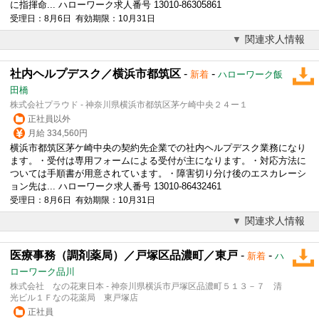
に指揮命... ハローワーク求人番号 13010-86305861
受理日：8月6日 有効期限：10月31日
関連求人情報
社内ヘルプデスク／横浜市都筑区
-
-
新着
ハローワーク飯
田橋
株式会社プラウド - 神奈川県横浜市都筑区茅ケ崎中央２４ー１
正社員以外
月給 334,560円
横浜市都筑区茅ケ崎中央の契約先企業での社内ヘルプデスク業務になり
ます。・
受付
は専用フォームによる
受付
が主になります。・対応方法に
ついては手順書が用意されています。・障害切り分け後のエスカレーシ
ョン先は... ハローワーク求人番号 13010-86432461
受理日：8月6日 有効期限：10月31日
関連求人情報
医療事務（調剤薬局）／戸塚区品濃町／東戸
-
-
新着
ハ
ローワーク品川
株式会社 なの花東日本 - 神奈川県横浜市戸塚区品濃町５１３－７ 清
光ビル１Ｆなの花薬局 東戸塚店
正社員