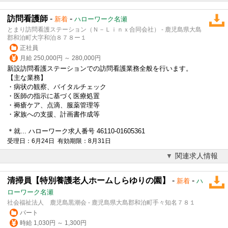
訪問看護師
-
-
新着
ハローワーク名瀬
とまり訪問看護ステーション（Ｎ－Ｌｉｎｘ合同会社） - 鹿児島県大島
郡和泊町大字和泊８７８ー１
正社員
月給 250,000円 ～ 280,000円
新設訪問看護ステーションでの訪問看護業務全般を行います。
【主な業務】
・病状の観察、バイタルチェック
・医師の指示に基づく医療処置
・褥瘡ケア、点滴、服薬管理等
・家族への支援、計画書作成等
＊就... ハローワーク求人番号 46110-01605361
受理日：6月24日 有効期限：8月31日
関連求人情報
清掃員【特別養護老人ホームしらゆりの園】
-
-
新着
ハ
ローワーク名瀬
社会福祉法人 鹿児島黒潮会 - 鹿児島県大島郡和泊町手々知名７８１
パート
時給 1,030円 ～ 1,300円