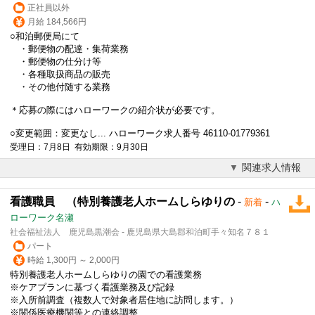
正社員以外
月給 184,566円
○和泊郵便局にて
・郵便物の配達・集荷業務
・郵便物の仕分け等
・各種取扱商品の販売
・その他付随する業務
＊応募の際にはハローワークの紹介状が必要です。
○変更範囲：変更なし... ハローワーク求人番号 46110-01779361
受理日：7月8日 有効期限：9月30日
関連求人情報
看護職員 （特別養護老人ホームしらゆりの
-
-
新着
ハ
ローワーク名瀬
社会福祉法人 鹿児島黒潮会 - 鹿児島県大島郡和泊町手々知名７８１
パート
時給 1,300円 ～ 2,000円
特別養護老人ホームしらゆりの園での看護業務
※ケアプランに基づく看護業務及び記録
※入所前調査（複数人で対象者居住地に訪問します。）
※関係医療機関等との連絡調整