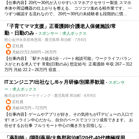
【仕事内容】20代〜30代が入りやすいスマホアクセサリー製造 スマホ
本体や周辺機器の仕上がりを整える、 コツコツ進める軽作業です。 一
つずつ確認する流れなので、 20代〜30代の未経験者も段階的に慣...
「子育てママ支援」正看護師/介護老人保健施設/常
勤・日勤のみ
-
スポンサー：求人ボックス
慈心会沖永良部寿恵苑 - 鹿児島県 和泊町 - 7月8日
正社員
月給22万2,500円～26万円
【仕事内容】「駅チカ徒歩1分・パート相談可能」ワークライフバラン
スがとれる求人です 常勤(日勤のみ) 想定給与: 正看護師 年収:267～312
万円 月給:22.2～26万円 宿直...
ITエンジニア/出社なし/6ヶ月研修/別業界歓迎
-
スポンサ
ー：求人ボックス
株式会社KMマーケティング - 鹿児島県 和泊町 - 8月9日
正社員
月給34万円～72万円
【仕事内容】ゲームやアプリが好き。その気持ちがITデビューの入口で
す! オンライン中心だから、自分のペースでコツコツ成長できます。 お
任せするお仕事 フルリモート中心の働き方を目指しな...
「薬剤師」/調剤薬局/大島郡和泊町/20代-40代積極採用