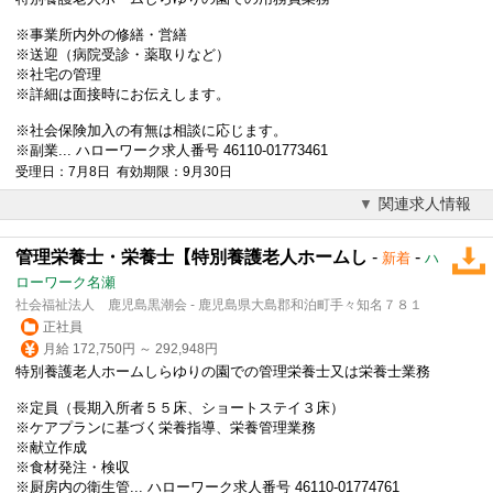
※事業所内外の修繕・営繕
※送迎（病院受診・薬取りなど）
※社宅の管理
※詳細は面接時にお伝えします。
※社会保険加入の有無は相談に応じます。
※副業... ハローワーク求人番号 46110-01773461
受理日：7月8日 有効期限：9月30日
関連求人情報
管理栄養士・栄養士【特別養護老人ホームし
-
-
新着
ハ
ローワーク名瀬
社会福祉法人 鹿児島黒潮会 - 鹿児島県大島郡和泊町手々知名７８１
正社員
月給 172,750円 ～ 292,948円
特別養護老人ホームしらゆりの園での管理栄養士又は栄養士業務
※定員（長期入所者５５床、ショートステイ３床）
※ケアプランに基づく栄養指導、栄養管理業務
※献立作成
※食材発注・検収
※厨房内の衛生管... ハローワーク求人番号 46110-01774761