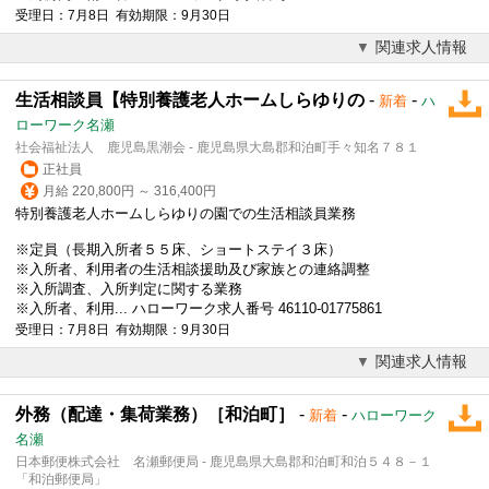
受理日：7月8日 有効期限：9月30日
関連求人情報
生活相談員【特別養護老人ホームしらゆりの
-
-
新着
ハ
ローワーク名瀬
社会福祉法人 鹿児島黒潮会 - 鹿児島県大島郡和泊町手々知名７８１
正社員
月給 220,800円 ～ 316,400円
特別養護老人ホームしらゆりの園での生活相談員業務
※定員（長期入所者５５床、ショートステイ３床）
※入所者、利用者の生活相談援助及び家族との連絡調整
※入所調査、入所判定に関する業務
※入所者、利用... ハローワーク求人番号 46110-01775861
受理日：7月8日 有効期限：9月30日
関連求人情報
外務（配達・集荷業務）［和泊町］
-
-
新着
ハローワーク
名瀬
日本郵便株式会社 名瀬郵便局 - 鹿児島県大島郡和泊町和泊５４８－１
「和泊郵便局」