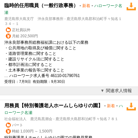
臨時的任用職員（一般行政事務）
-
-
新着
ハローワーク名
瀬
鹿児島県大島支庁 沖永良部事務所 - 鹿児島県大島郡和泊町手々知名１
３４－１
正社員以外
月給 202,500円
沖永良部事務所総務福祉課における以下の業務
・公共用地の取得及び補償に関すること
・道路管理業務に関すること
・建設リサイクル法に関すること
・都市計画法に関すること
・土木事業の報告等に関すること
... ハローワーク求人番号 46110-01790761
受理日：7月9日 有効期限：9月30日
関連求人情報
用務員【特別養護老人ホームしらゆりの園】
-
-
新着
ハ
ローワーク名瀬
社会福祉法人 鹿児島黒潮会 - 鹿児島県大島郡和泊町手々知名７８１
パート
時給 1,030円 ～ 1,500円
特別養護老人ホームしらゆりの園での用務員業務