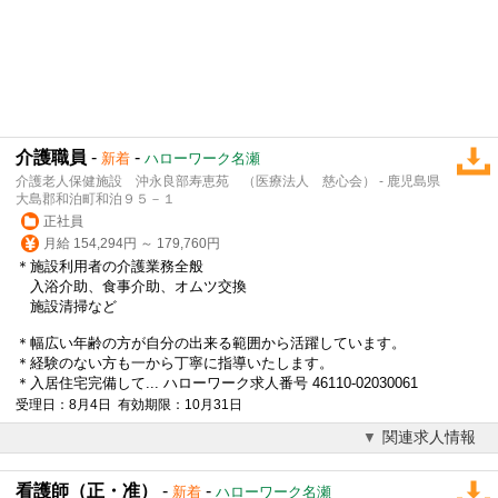
介護職員
-
-
新着
ハローワーク名瀬
介護老人保健施設 沖永良部寿恵苑 （医療法人 慈心会） - 鹿児島県
大島郡和泊町和泊９５－１
正社員
月給 154,294円 ～ 179,760円
＊施設利用者の介護業務全般
入浴介助、食事介助、オムツ交換
施設清掃など
＊幅広い年齢の方が自分の出来る範囲から活躍しています。
＊経験のない方も一から丁寧に指導いたします。
＊入居住宅完備して... ハローワーク求人番号 46110-02030061
受理日：8月4日 有効期限：10月31日
関連求人情報
看護師（正・准）
-
-
新着
ハローワーク名瀬