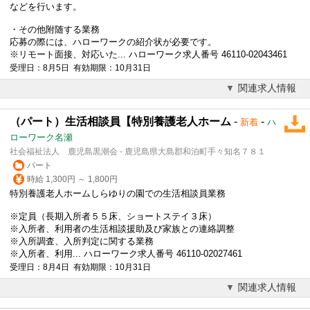
などを行います。
・その他附随する業務
応募の際には、ハローワークの紹介状が必要です。
※リモート面接、対応いた... ハローワーク求人番号 46110-02043461
受理日：8月5日 有効期限：10月31日
関連求人情報
（パート）生活相談員【特別養護老人ホーム
-
-
新着
ハ
ローワーク名瀬
社会福祉法人 鹿児島黒潮会 - 鹿児島県大島郡和泊町手々知名７８１
パート
時給 1,300円 ～ 1,800円
特別養護老人ホームしらゆりの園での生活相談員業務
※定員（長期入所者５５床、ショートステイ３床）
※入所者、利用者の生活相談援助及び家族との連絡調整
※入所調査、入所判定に関する業務
※入所者、利用... ハローワーク求人番号 46110-02027461
受理日：8月4日 有効期限：10月31日
関連求人情報