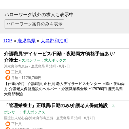
ハローワーク以外の求人も表示中 -
TOP
»
鹿児島県
»
大島郡和泊町
介護職員/デイサービス/日勤・夜勤両方/資格手当あり/
介護士
-
スポンサー：求人ボックス
沖永良部寿恵苑 - 鹿児島県 和泊町 - 8月7日
正社員
月給～17万9,760円
【仕事内容】 介護職員 正社員 老人デイサービスセンター 日勤・夜勤両
方 介護老人保健施設のヘルパー・介護職業務全般 ~179760円 鹿児島県
大島郡和泊...
「管理栄養士」正職員/日勤のみ/介護老人保健施設
-
ス
ポンサー：求人ボックス
医療法人慈心会/沖永良部寿恵苑 - 鹿児島県 和泊町 - 8月7日
正社員