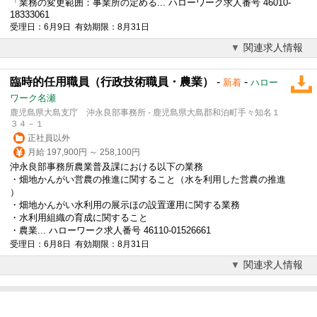
「業務の変更範囲：事業所の定める... ハローワーク求人番号 46010-
18333061
受理日：6月9日 有効期限：8月31日
関連求人情報
臨時的任用職員（行政技術職員・農業）
-
-
新着
ハロー
ワーク名瀬
鹿児島県大島支庁 沖永良部事務所 - 鹿児島県大島郡和泊町手々知名１
３４－１
正社員以外
月給 197,900円 ～ 258,100円
沖永良部事務所農業普及課における以下の業務
・畑地かんがい営農の推進に関すること（水を利用した営農の推進
）
・畑地かんがい水利用の展示ほの設置運用に関する業務
・水利用組織の育成に関すること
・農業... ハローワーク求人番号 46110-01526661
受理日：6月8日 有効期限：8月31日
関連求人情報