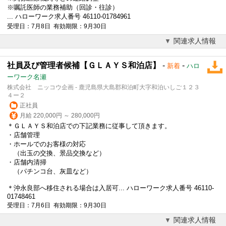
※嘱託医師の業務補助（回診・往診）
... ハローワーク求人番号 46110-01784961
受理日：7月8日 有効期限：9月30日
関連求人情報
社員及び管理者候補【ＧＬＡＹＳ和泊店】
-
-
新着
ハロ
ーワーク名瀬
株式会社 ニッコウ企画 - 鹿児島県大島郡和泊町大字和泊いしご１２３
４ー２
正社員
月給 220,000円 ～ 280,000円
＊ＧＬＡＹＳ和泊店での下記業務に従事して頂きます。
・店舗管理
・ホールでのお客様の対応
（出玉の交換、景品交換など）
・店舗内清掃
（パチンコ台、灰皿など）
＊沖永良部へ移住される場合は入居可... ハローワーク求人番号 46110-
01748461
受理日：7月6日 有効期限：9月30日
関連求人情報