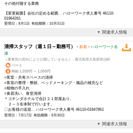
その他付随する業務
【変更範囲】会社の定める範囲... ハローワーク求人番号 46110-
01964261
受理日：8月1日 有効期限：10月31日
関連求人情報
清掃スタッフ（週１日～勤務可）
-
-
新着
ハローワーク名
瀬
（事業所の意向により公開していません） - 鹿児島県大島郡和泊町
パート
時給 1,030円 ～ 1,050円
○客室・共有スペースの清掃
○客室の整理・整頓、ベッドメーキング・備品の補充など
○植物の手入れ
○食器洗い、食堂清掃
＊コチンダホテルで合計２１部屋あり、
２～３名体制で行います。
〇お客様の送迎... ハローワーク求人番号 46110-01847861
受理日：7月17日 有効期限：9月30日
関連求人情報