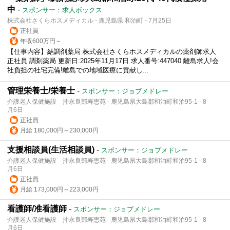
中
-
スポンサー：求人ボックス
株式会社さくらホスメディカル - 鹿児島県 和泊町 - 7月25日
正社員
年収600万円～
【仕事内容】結調剤薬局 株式会社さくらホスメディカルの薬剤師求人
正社員 調剤薬局 更新日:2025年11月17日 求人番号:447040 離島求人!会
社負担の社宅完備!離島での地域医療に貢献し...
管理栄養士/栄養士
-
スポンサー：ジョブメドレー
介護老人保健施設 沖永良部寿恵苑 - 鹿児島県大島郡和泊町和泊95-1 - 8
月6日
正社員
月給 180,000円～230,000円
支援相談員(生活相談員)
-
スポンサー：ジョブメドレー
介護老人保健施設 沖永良部寿恵苑 - 鹿児島県大島郡和泊町和泊95-1 - 8
月6日
正社員
月給 173,000円～223,000円
看護師/准看護師
-
スポンサー：ジョブメドレー
介護老人保健施設 沖永良部寿恵苑 - 鹿児島県大島郡和泊町和泊95-1 - 8
月6日