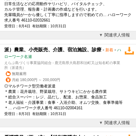
日常生活などの応用動作ヤリハビリ、バイタルチェック、
カルテ管理、報告書・計画書の作成などを行います。
先輩職員が一から優しく丁寧に指導しますので初めての... ハローワーク
求人番号 46110-02032661
受理日：8月4日 有効期限：10月31日
関連求人情報
派）農業、小売販売、介護、宿泊施設、診療
-
-
新着
ハ
ローワーク名瀬
えらぶ島づくり事業協同組合 - 鹿児島県大島郡和泊町又は知名町の事業
所（派遣先）
無期雇用
月給 180,000円 ～ 200,000円
◎マルチワーク型労働者派遣
＊農業：花卉栽培、野菜栽培、サトウキビにかかる農作業
＊総合スーパー：レジ、品だし、配達、お惣菜、食品加工
＊老人福祉・介護事業：食事・入浴介助、オムツ交換、食事準備等
＊... ハローワーク求人番号 46110-02004161
受理日：8月3日 有効期限：10月31日
関連求人情報