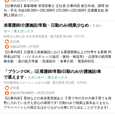
月給18万円～23万円
【仕事内容】募集職種 管理栄養士 正社員 仕事内容 献立作成、調理 給
与・手当 月給180,000〜230,000円 170,000〜220,000円 交通費支給:実
費(上限あり) ...
准看護師/介護施設/常勤・日勤のみ/残業少なめ
-
スポン
サー：求人ボックス
医療法人慈心会 沖永良部寿恵苑 - 鹿児島県 和泊町 - 8月7日
正社員
月給22万円～27万円
【仕事内容】介護老人保健施設における看護業務および付帯する業務 利
用者は67名 ・バイタルチェック(血圧・脈拍・検温等) ・点滴等の処理業
務全般 ・薬の処方準備 ・投薬指示 ・食事介助 ・緊急時対応 ...
「ブランクOK」/正看護師/常勤/日勤のみ/介護施設/車
で通えます
-
スポンサー：求人ボックス
特別養護老人ホームしらゆりの園 - 鹿児島県 和泊町 - 8月9日
正社員
月給20万8,680円～25万3,316円
【仕事内容】育休などの各休業実績あり 子育て中の方や今後子育てを視
野に入れている方も安心の環境です! 日勤のみで残業は基本ありません
プライベートとの両立をはかりながら仕事に打ち込むことができます!...