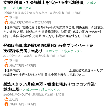
支援相談員・社会福祉士を活かせる生活相談員
-
スポン
サー：求人ボックス
介護老人保健施設 沖永良部寿恵苑 - 鹿児島県 和泊町 - 8月6日
正社員
月給17万3,000円～22万3,000円
【仕事内容】老健における外部からの相談業務全般 関係医療、介護施設
との連携 入所、対処にかかる業務(調整、訪問等) 施設の案内 その他付
随する業務 業務の変更範囲:変更なし 転勤の可能性なし 【経験...
登録販売員/未経験OK!/残業月2h程度プライベート充
実/登録販売者手当あり
-
スポンサー：求人ボックス
株式会社コスモス薬品 - 鹿児島県 和泊町 - 8月3日
正社員
月給26万円～29万円
【仕事内容】‾‾‾‾‾‾‾‾‾‾‾‾‾‾‾‾‾‾‾‾‾‾‾‾‾‾‾‾‾‾‾‾‾‾‾‾‾‾‾‾‾‾‾‾‾‾‾‾ 全国勤務で最速キャリア
未経験から主役へ駆け上がる 日本全国を舞台に挑戦でき...
製造スタッフ/月給30万～/個室社宅あり/コツコツ作業/
製造/工場
-
スポンサー：求人ボックス
株式会社MONOLITH - 鹿児島県 和泊町 - 8月7日
正社員
月給30万円～34万円