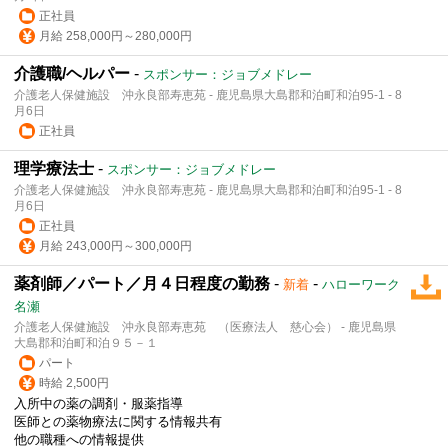
正社員
月給 258,000円～280,000円
介護職/ヘルパー
-
スポンサー：ジョブメドレー
介護老人保健施設 沖永良部寿恵苑 - 鹿児島県大島郡和泊町和泊95-1 - 8
月6日
正社員
理学療法士
-
スポンサー：ジョブメドレー
介護老人保健施設 沖永良部寿恵苑 - 鹿児島県大島郡和泊町和泊95-1 - 8
月6日
正社員
月給 243,000円～300,000円
薬剤師／パート／月４日程度の勤務
-
-
新着
ハローワーク
名瀬
介護老人保健施設 沖永良部寿恵苑 （医療法人 慈心会） - 鹿児島県
大島郡和泊町和泊９５－１
パート
時給 2,500円
入所中の薬の調剤・服薬指導
医師との薬物療法に関する情報共有
他の職種への情報提供