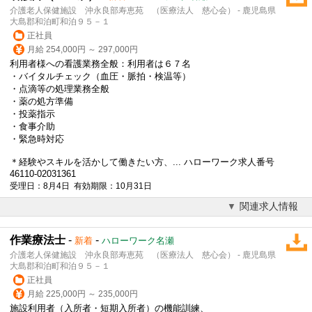
介護老人保健施設 沖永良部寿恵苑 （医療法人 慈心会） - 鹿児島県
大島郡和泊町和泊９５－１
正社員
月給 254,000円 ～ 297,000円
利用者様への看護業務全般：利用者は６７名
・バイタルチェック（血圧・脈拍・検温等）
・点滴等の処理業務全般
・薬の処方準備
・投薬指示
・食事介助
・緊急時対応
＊経験やスキルを活かして働きたい方、... ハローワーク求人番号
46110-02031361
受理日：8月4日 有効期限：10月31日
関連求人情報
作業療法士
-
-
新着
ハローワーク名瀬
介護老人保健施設 沖永良部寿恵苑 （医療法人 慈心会） - 鹿児島県
大島郡和泊町和泊９５－１
正社員
月給 225,000円 ～ 235,000円
施設利用者（入所者・短期入所者）の機能訓練、