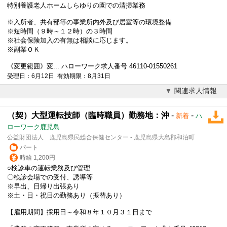
特別養護老人ホームしらゆりの園での清掃業務
※入所者、共有部等の事業所内外及び居室等の環境整備
※短時間（９時～１２時）の３時間
※社会保険加入の有無は相談に応じます。
※副業ＯＫ
《変更範囲》変... ハローワーク求人番号 46110-01550261
受理日：6月12日 有効期限：8月31日
関連求人情報
（契）大型運転技師（臨時職員）勤務地：沖
-
-
新着
ハ
ローワーク鹿児島
公益財団法人 鹿児島県民総合保健センター - 鹿児島県大島郡和泊町
パート
時給 1,200円
○検診車の運転業務及び管理
〇検診会場での受付、誘導等
※早出、日帰り出張あり
※土・日・祝日の勤務あり（振替あり）
【雇用期間】採用日～令和８年１０月３１日まで