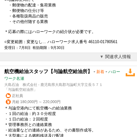
・郵便物の配達・集荷業務
・郵便物の仕分け等
・各種取扱商品の販売
・その他付随する業務
＊応募の際にはハローワークの紹介状が必要です。
○変更範囲：変更なし... ハローワーク求人番号 46110-01780561
受理日：7月8日 有効期限：9月30日
関連求人情報
航空機給油スタッフ【与論航空給油所】
-
-
新着
ハロー
ワーク名瀬
大島石油 株式会社 - 鹿児島県大島郡与論町大字立長５７１
「与論航空給油所」
正社員
月給 180,000円 ～ 220,000円
＊与論空港内にて航空機への給油業務
・１回の給油：約３０分程度
・１日の給油：２回程度
＊管理事務所との連絡業務
・給油量などの連絡があるため、その書類作成等。
＊大型車による燃料移送及び配達