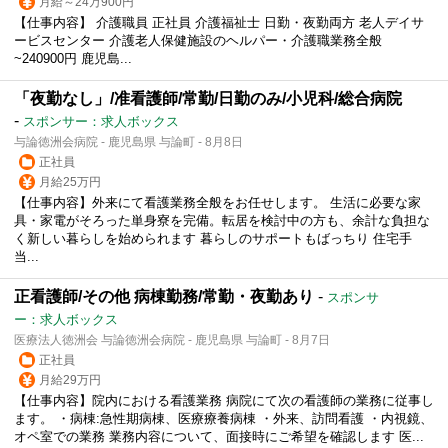
月給～24万900円
【仕事内容】 介護職員 正社員 介護福祉士 日勤・夜勤両方 老人デイサ
ービスセンター 介護老人保健施設のヘルパー・介護職業務全般
~240900円 鹿児島...
「夜勤なし」/准看護師/常勤/日勤のみ/小児科/総合病院
-
スポンサー：求人ボックス
与論徳洲会病院 - 鹿児島県 与論町 - 8月8日
正社員
月給25万円
【仕事内容】外来にて看護業務全般をお任せします。 生活に必要な家
具・家電がそろった単身寮を完備。転居を検討中の方も、余計な負担な
く新しい暮らしを始められます 暮らしのサポートもばっちり 住宅手
当...
正看護師/その他 病棟勤務/常勤・夜勤あり
-
スポンサ
ー：求人ボックス
医療法人徳洲会 与論徳洲会病院 - 鹿児島県 与論町 - 8月7日
正社員
月給29万円
【仕事内容】院内における看護業務 病院にて次の看護師の業務に従事し
ます。 ・病棟:急性期病棟、医療療養病棟 ・外来、訪問看護 ・内視鏡、
オペ室での業務 業務内容について、面接時にご希望を確認します 医...