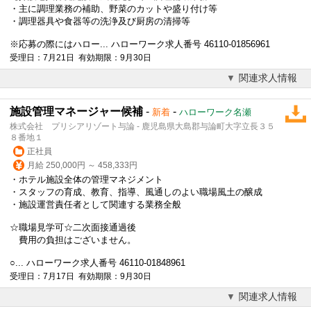
・主に調理業務の補助、野菜のカットや盛り付け等
・調理器具や食器等の洗浄及び厨房の清掃等
※応募の際にはハロー... ハローワーク求人番号 46110-01856961
受理日：7月21日 有効期限：9月30日
関連求人情報
施設管理マネージャー候補
-
-
新着
ハローワーク名瀬
株式会社 プリシアリゾート与論 - 鹿児島県大島郡与論町大字立長３５
８番地１
正社員
月給 250,000円 ～ 458,333円
・ホテル施設全体の管理マネジメント
・スタッフの育成、教育、指導、風通しのよい職場風土の醸成
・施設運営責任者として関連する業務全般
☆職場見学可☆二次面接通過後
費用の負担はございません。
○... ハローワーク求人番号 46110-01848961
受理日：7月17日 有効期限：9月30日
関連求人情報