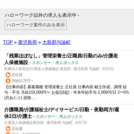
ハローワーク以外の求人も表示中 -
TOP
»
鹿児島県
»
大島郡与論町
「残業ほぼなし」管理栄養士/正職員/日勤のみ/介護老
人保健施設
-
スポンサー：求人ボックス
医療法人龍美会/介護老人保健施設 風花苑 - 鹿児島県 与論町 - 8月5日
正社員
月給21万円～
【仕事内容】募集職種 管理栄養士 正社員 仕事内容 献立作成、調理 給
与・手当 月給210,000円〜 お盆(旧盆)・年末年始手当:2,000円/日 2〜5%
(月あたり) 資格...
介護職員/介護福祉士/デイサービス/日勤・夜勤両方/週
休2日/介護士
-
スポンサー：求人ボックス
介護老人保健施設風花苑 - 鹿児島県 与論町 - 8月7日
正社員