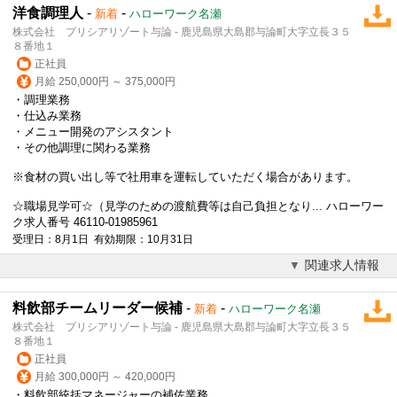
洋食調理人
-
-
新着
ハローワーク名瀬
株式会社 プリシアリゾート与論 - 鹿児島県大島郡与論町大字立長３５
８番地１
正社員
月給 250,000円 ～ 375,000円
・調理業務
・仕込み業務
・メニュー開発のアシスタント
・その他調理に関わる業務
※食材の買い出し等で社用車を運転していただく場合があります。
☆職場見学可☆（見学のための渡航費等は自己負担となり... ハローワー
ク求人番号 46110-01985961
受理日：8月1日 有効期限：10月31日
関連求人情報
料飲部チームリーダー候補
-
-
新着
ハローワーク名瀬
株式会社 プリシアリゾート与論 - 鹿児島県大島郡与論町大字立長３５
８番地１
正社員
月給 300,000円 ～ 420,000円
・料飲部統括マネージャーの補佐業務