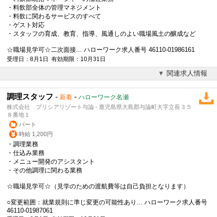
・料飲部全体の管理マネジメント
・料飲に関わるサービスのすべて
・ゲスト対応
・スタッフの育成、教育、指導、風通しのよい職場風土の醸成など
☆職場見学可☆二次面接... ハローワーク求人番号 46110-01986161
受理日：8月1日 有効期限：10月31日
関連求人情報
調理スタッフ
-
-
新着
ハローワーク名瀬
株式会社 プリシアリゾート与論 - 鹿児島県大島郡与論町大字立長３５
８番地１
パート
時給 1,200円
・調理業務
・仕込み業務
・メニュー開発のアシスタント
・その他調理に関わる業務
☆職場見学可☆（見学のための渡航費等は自己負担となります）
○変更範囲：就業規則に準じ変更の可能性あり... ハローワーク求人番号
46110-01987061