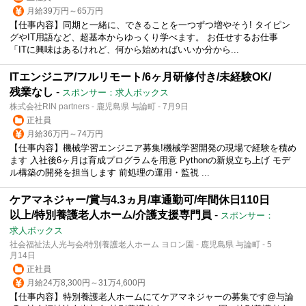
月給39万円～65万円
【仕事内容】同期と一緒に、できることを一つずつ増やそう! タイピン
グやIT用語など、超基本からゆっくり学べます。 お任せするお仕事
「ITに興味はあるけれど、何から始めればいいか分から...
ITエンジニア/フルリモート/6ヶ月研修付き/未経験OK/
残業なし
-
スポンサー：求人ボックス
株式会社RIN partners - 鹿児島県 与論町 - 7月9日
正社員
月給36万円～74万円
【仕事内容】機械学習エンジニア募集!機械学習開発の現場で経験を積め
ます 入社後6ヶ月は育成プログラムを用意 Pythonの新規立ち上げ モデ
ル構築の開発を担当します 前処理の運用・監視 ...
ケアマネジャー/賞与4.3ヵ月/車通勤可/年間休日110日
以上/特別養護老人ホーム/介護支援専門員
-
スポンサー：
求人ボックス
社会福祉法人光与会/特別養護老人ホーム ヨロン園 - 鹿児島県 与論町 - 5
月14日
正社員
月給24万8,300円～31万4,600円
【仕事内容】特別養護老人ホームにてケアマネジャーの募集です@与論