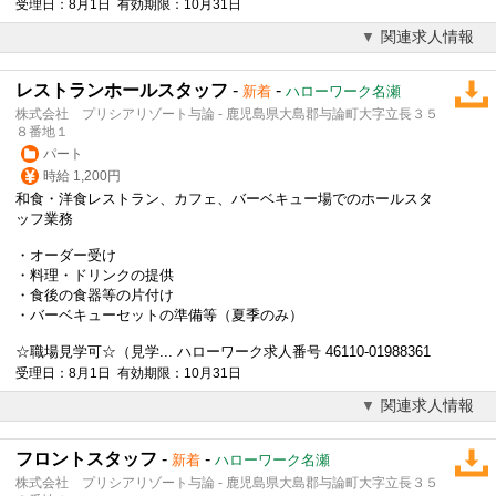
受理日：8月1日 有効期限：10月31日
関連求人情報
レストランホールスタッフ
-
-
新着
ハローワーク名瀬
株式会社 プリシアリゾート与論 - 鹿児島県大島郡与論町大字立長３５
８番地１
パート
時給 1,200円
和食・洋食レストラン、カフェ、バーベキュー場でのホールスタ
ッフ業務
・オーダー受け
・料理・ドリンクの提供
・食後の食器等の片付け
・バーベキューセットの準備等（夏季のみ）
☆職場見学可☆（見学... ハローワーク求人番号 46110-01988361
受理日：8月1日 有効期限：10月31日
関連求人情報
フロントスタッフ
-
-
新着
ハローワーク名瀬
株式会社 プリシアリゾート与論 - 鹿児島県大島郡与論町大字立長３５