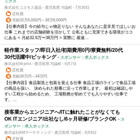
ックス
株式会社コスモス薬品 - 鹿児島県 与論町 - 7月30日
正社員
月給32万6,000円～38万6,000円
【仕事内容】今の給与じゃ物足りない そんなあなたに是非見てほしいお
仕事 これまでの店舗経験を活かして 公私ともに充実できる環境がココ
にある < 月給32.6万〜38万円 > 実際に 最速...
軽作業スタッフ/即日入社/初期費用0円/寮費無料/20代
30代活躍中/ピッキング
-
スポンサー：求人ボックス
株式会社M-pros - 鹿児島県 与論町 - 8月7日
正社員
月給30万円～34万円
【仕事内容】食品製造と包装を覚える仕事 食品工場のラインで食品工場
の商品を扱い、 決められた順番に沿って作業します。 最初は確認しや
すい工程から始めるため、 工場勤務が初めてでも入りやすい仕事で
す。...
接客業からエンジニアへ/ITに触れたことがなくても
OK ITエンジニア/出社なし/6ヶ月研修/ブランクOK
-
ス
ポンサー：求人ボックス
株式会社KMマーケティング - 鹿児島県 与論町 - 8月8日
正社員