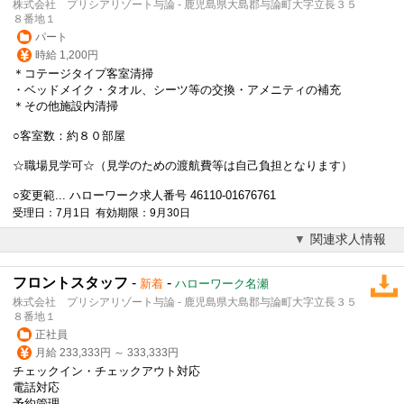
株式会社 プリシアリゾート与論 - 鹿児島県大島郡与論町大字立長３５
８番地１
パート
時給 1,200円
＊コテージタイプ客室清掃
・ベッドメイク・タオル、シーツ等の交換・アメニティの補充
＊その他施設内清掃
○客室数：約８０部屋
☆職場見学可☆（見学のための渡航費等は自己負担となります）
○変更範... ハローワーク求人番号 46110-01676761
受理日：7月1日 有効期限：9月30日
関連求人情報
フロントスタッフ
-
-
新着
ハローワーク名瀬
株式会社 プリシアリゾート与論 - 鹿児島県大島郡与論町大字立長３５
８番地１
正社員
月給 233,333円 ～ 333,333円
チェックイン・チェックアウト対応
電話対応
予約管理