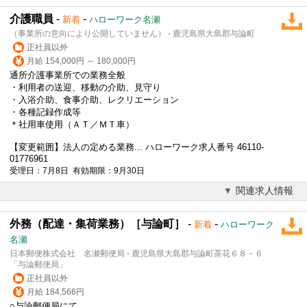
介護職員
-
-
新着
ハローワーク名瀬
（事業所の意向により公開していません） - 鹿児島県大島郡与論町
正社員以外
月給 154,000円 ～ 180,000円
通所介護事業所での業務全般
・利用者の送迎、移動の介助、見守り
・入浴介助、食事介助、レクリエーション
・各種記録作成等
＊社用車使用（ＡＴ／ＭＴ車）
【変更範囲】法人の定める業務... ハローワーク求人番号 46110-
01776961
受理日：7月8日 有効期限：9月30日
関連求人情報
外務（配達・集荷業務）［与論町］
-
-
新着
ハローワーク
名瀬
日本郵便株式会社 名瀬郵便局 - 鹿児島県大島郡与論町茶花６８－６
「与論郵便局」
正社員以外
月給 184,566円
○与論郵便局にて