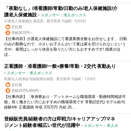
「夜勤なし」/准看護師/常勤/日勤のみ/老人保健施設/介
護老人保健施設
-
スポンサー：求人ボックス
介護老人保健施設 風花苑 - 鹿児島県 与論町 - 8月8日
正社員
月給30万円～
【仕事内容】介護老人保健施設にて看護業務全般をお任せします。 日勤
のみの勤務なので、小さいお子さんがいて夜は家を空けられないという
方や、夜間はしっかり休息を取りたい方にもおすすめです! 残業がほ
ぼ...
正看護師・准看護師/一般+療養/常勤・2交代 夜勤あり
-
スポンサー：求人ボックス
医療法人徳洲会与論徳洲会病院 - 鹿児島県 与論町 - 7月8日
正社員
月給25万5,000円～
【仕事内容】「単身寮あり・アットホームな職場環境・勤務時間相談可
能」長く働きたい方におすすめの職場環境です 常勤(2交代) モデル給与:
経験4年 正看護師 年収:370万円 月給:25....
登録販売員/経験者の方は即戦力/キャリアアップ/マネ
ジメント経験者/幅広い世代が活躍中
-
スポンサー：求人ボ