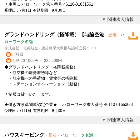
＊車両... ハローワーク求人番号 46110-01631561
受理日：7月1日 有効期限：9月30日
関連求人情報
グランドハンドリング（搭降載）【与論空港
-
-
新着
ハ
ローワーク名瀬
株式会社 奄美航空 - 鹿児島県大島郡与論町立長５７１
正社員
月給 207,000円 ～ 229,500円
◆グランドハンドリング（搭降載業務）
・航空機の離発着誘導など
・航空機への手荷物・貨物等の搭降載
・ステーションオペレーション（航務）
＊制服は貸与いたします。
★働き方改革関連認定企業★... ハローワーク求人番号 46110-01653061
受理日：7月1日 有効期限：9月30日
関連求人情報
ハウスキーピング
-
-
新着
ハローワーク名瀬