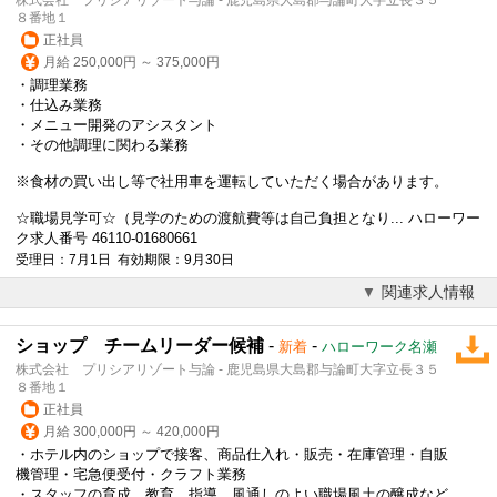
８番地１
正社員
月給 250,000円 ～ 375,000円
・調理業務
・仕込み業務
・メニュー開発のアシスタント
・その他調理に関わる業務
※食材の買い出し等で社用車を運転していただく場合があります。
☆職場見学可☆（見学のための渡航費等は自己負担となり... ハローワー
ク求人番号 46110-01680661
受理日：7月1日 有効期限：9月30日
関連求人情報
ショップ チームリーダー候補
-
-
新着
ハローワーク名瀬
株式会社 プリシアリゾート与論 - 鹿児島県大島郡与論町大字立長３５
８番地１
正社員
月給 300,000円 ～ 420,000円
・ホテル内のショップで接客、商品仕入れ・販売・在庫管理・自販
機管理・宅急便受付・クラフト業務
・スタッフの育成、教育、指導、風通しのよい職場風土の醸成など