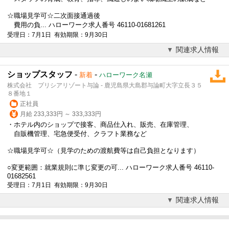
☆職場見学可☆二次面接通過後
費用の負... ハローワーク求人番号 46110-01681261
受理日：7月1日 有効期限：9月30日
関連求人情報
ショップスタッフ
-
-
新着
ハローワーク名瀬
株式会社 プリシアリゾート与論 - 鹿児島県大島郡与論町大字立長３５
８番地１
正社員
月給 233,333円 ～ 333,333円
・ホテル内のショップで接客、商品仕入れ、販売、在庫管理、
自販機管理、宅急便受付、クラフト業務など
☆職場見学可☆（見学のための渡航費等は自己負担となります）
○変更範囲：就業規則に準じ変更の可... ハローワーク求人番号 46110-
01682561
受理日：7月1日 有効期限：9月30日
関連求人情報