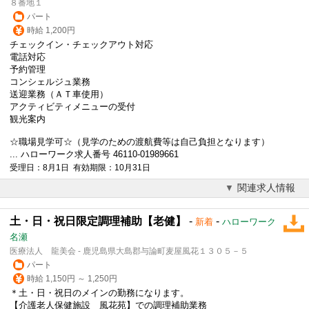
８番地１
パート
時給 1,200円
チェックイン・チェックアウト対応
電話対応
予約管理
コンシェルジュ業務
送迎業務（ＡＴ車使用）
アクティビティメニューの受付
観光案内
☆職場見学可☆（見学のための渡航費等は自己負担となります）
... ハローワーク求人番号 46110-01989661
受理日：8月1日 有効期限：10月31日
関連求人情報
土・日・祝日限定調理補助【老健】
-
-
新着
ハローワーク
名瀬
医療法人 龍美会 - 鹿児島県大島郡与論町麦屋風花１３０５－５
パート
時給 1,150円 ～ 1,250円
＊土・日・祝日のメインの勤務になります。
【介護老人保健施設 風花苑】での調理補助業務