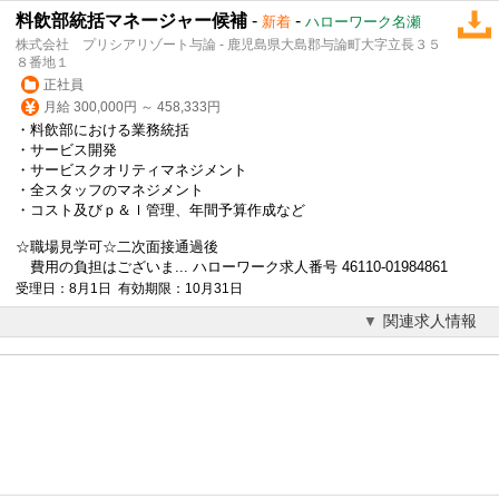
料飲部統括マネージャー候補
-
-
新着
ハローワーク名瀬
株式会社 プリシアリゾート与論 - 鹿児島県大島郡与論町大字立長３５
８番地１
正社員
月給 300,000円 ～ 458,333円
・料飲部における業務統括
・サービス開発
・サービスクオリティマネジメント
・全スタッフのマネジメント
・コスト及びｐ＆ｌ管理、年間予算作成など
☆職場見学可☆二次面接通過後
費用の負担はございま... ハローワーク求人番号 46110-01984861
受理日：8月1日 有効期限：10月31日
関連求人情報