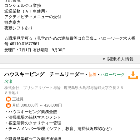
コンシェルジュ業務
送迎業務（ＡＴ車使用）
アクティビティメニューの受付
観光案内
夜勤シフトあり
☆職場見学可☆（見学のための渡航費等は自己負... ハローワーク求人番
号 46110-01677861
受理日：7月1日 有効期限：9月30日
関連求人情報
ハウスキーピング チームリーダー
-
-
新着
ハローワーク
名瀬
株式会社 プリシアリゾート与論 - 鹿児島県大島郡与論町大字立長３５
８番地１
正社員
月給 300,000円 ～ 420,000円
・ハウスキーピング業務全般
・清掃現場の統括マネジメント
・客室清掃のクオリティー管理
・チームメンバー管理（シフト、教育、清掃状況確認など）
☆職場見学可☆二次面接通過後