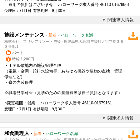
費用の負担はございませ... ハローワーク求人番号 46110-01678961
受理日：7月1日 有効期限：9月30日
関連求人情報
施設メンテナンス
-
-
新着
ハローワーク名瀬
株式会社 プリシアリゾート与論 - 鹿児島県大島郡与論町大字立長３５
８番地１
パート
時給 1,200円
・ホテル敷地内の施設管理全般
（電気・空調・給排水設備等、あらゆる機器や建物の点検・管理・
修理など）
・寮の内装修理
☆職場見学可☆（見学のための渡航費等は自己負担となります）
○変更範囲：就業... ハローワーク求人番号 46110-01679161
受理日：7月1日 有効期限：9月30日
関連求人情報
和食調理人
-
-
新着
ハローワーク名瀬
株式会社 プリシアリゾート与論 - 鹿児島県大島郡与論町大字立長３５