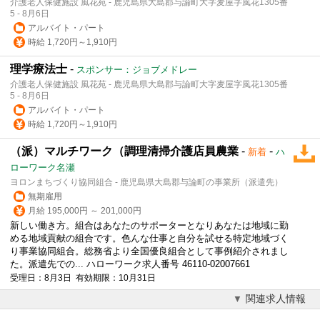
介護老人保健施設 風花苑 - 鹿児島県大島郡与論町大字麦屋字風花1305番
5 - 8月6日
アルバイト・パート
時給 1,720円～1,910円
理学療法士
-
スポンサー：ジョブメドレー
介護老人保健施設 風花苑 - 鹿児島県大島郡与論町大字麦屋字風花1305番
5 - 8月6日
アルバイト・パート
時給 1,720円～1,910円
（派）マルチワーク（調理清掃介護店員農業
-
-
新着
ハ
ローワーク名瀬
ヨロンまちづくり協同組合 - 鹿児島県大島郡与論町の事業所（派遣先）
無期雇用
月給 195,000円 ～ 201,000円
新しい働き方。組合はあなたのサポーターとなりあなたは地域に勤
める地域貢献の組合です。色んな仕事と自分を試せる特定地域づく
り事業協同組合。総務省より全国優良組合として事例紹介されまし
た。派遣先での... ハローワーク求人番号 46110-02007661
受理日：8月3日 有効期限：10月31日
関連求人情報