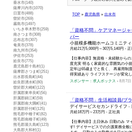
垂水市(140)
薩摩川内市(1070)
日置市(488)
TOP
»
鹿児島県
»
出水市
曽於市(269)
霧島市(1497)
いちき串木野市(259)
「資格不問」ケアマネージャー
南さつま市(308)
パー
志布志市(307)
小規模多機能ホームコミニティ
奄美市(378)
月給21万5,000円～30万5,140円
- 
南九州市(354)
伊佐市(253)
【仕事内容】無資格・未経験からの
姶良市(775)
度充実 明るく家庭的な雰囲気の小
鹿児島郡十島村(1)
定年は65歳までと長く、 再雇用制
薩摩郡さつま町(251)
得実績あり ライフステージが変化
出水郡長島町(44)
スポンサー：求人ボックス
-
8月7日
姶良郡湧水町(80)
曽於郡大崎町(122)
肝属郡東串良町(56)
肝属郡錦江町(59)
「資格不問」生活相談員/ブラ
肝属郡南大隅町(41)
デイサービスセカンドライフ
-
肝属郡肝付町(125)
月給18万円～23万円
- 正社員
熊毛郡中種子町(82)
熊毛郡南種子町(49)
【仕事内容】土日休み 日勤のみ マ
熊毛郡屋久島町(123)
す! デイサービスでの介護業務全
大島郡大和村(1)