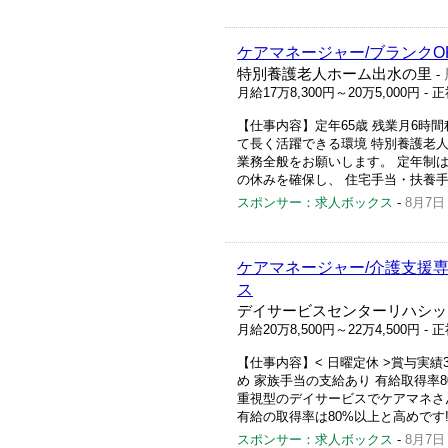
ケアマネージャー/ブランクO
特別養護老人ホーム出水の里
-
月給17万8,300円～20万5,000円
- 
【仕事内容】定年65歳 残業月6時
て長く活躍できる環境 特別養護老
業務全般をお願いします。 定年制は
の休みを確保し、 住宅手当・扶養手
スポンサー：求人ボックス
-
8月7日
ケアマネージャー/介護支援専
ス
デイサービスセンターリハシッ
月給20万8,500円～22万4,500円
- 
【仕事内容】< 日曜定休 >賞与実績
め 家族手当の支給あり 有給取得率8
重視型のデイサービスでケアマネさ
有給の取得率は80%以上と高めです! 
スポンサー：求人ボックス
-
8月7日