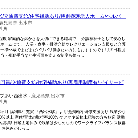
K/交通費支給/住宅補助あり/特別養護老人ホーム/ヘルパー
鹿児島県 出水市
正社員
間程度 家庭的な温かさを大切にできる職場で、 介護福祉士として安心し
人ホームにて、 入浴・食事・排泄介助やレクリエーション支援など介護
一律65歳でまだまだバリバリ働きたい方にもおすすめです! 月9日程度
当・夜勤手当など生活面を支える制度も整っ...
門員/交通費支給/住宅補助あり/再雇用制度有/デイサービ
プあい西出水
鹿児島県 出水市
-
正社員
3ヶ月 福利厚生充実 「西出水駅」より徒歩圏内 研修支援あり 残業少な
0%以上 産休/育休の取得率100% ケアマネ業務未経験の方も歓迎 活動
ん募集! 日曜固定休みで残業は少なめなのでワークライフバランス抜群
お休みがしっ...