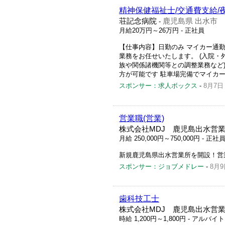
精神保健福祉士/交通費支給/
荘記念病院
鹿児島県 出水市
-
月給20万円～26万円
- 正社員
【仕事内容】日勤のみ マイカー通勤
業務をお任せいたします。 (入院・
族や関係諸機関等との調整業務など)
方が可能です 駐車場完備でマイカー通
スポンサー：求人ボックス
-
8月7日
営業職(営業)
株式会社MDJ 鹿児島出水営
月給 250,000円～750,000円
- 正社
新規鹿児島県出水営業所を開設！営
スポンサー：ジョブメドレー
-
8月9
歯科技工士
株式会社MDJ 鹿児島出水営
時給 1,200円～1,800円
- アルバイ