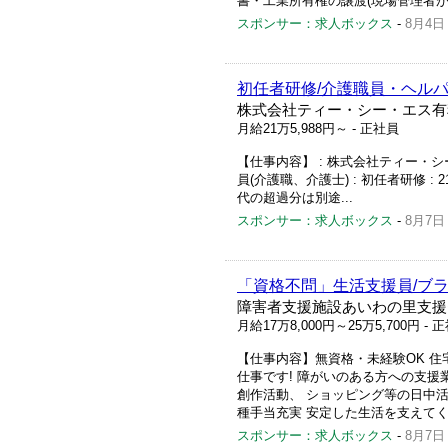
書・工業所有権の譲渡(現場管理者が担当
スポンサー：求人ボックス
-
8月4日
初任者研修/介護職員・ヘルパ
株式会社ティー・シー・エス有
月給21万5,988円～
- 正社員
【仕事内容】 : 株式会社ティー・シー
員(介護職、介護士) : 初任者研修 : 21
代の超過分は別途...
スポンサー：求人ボックス
-
8月7日
「資格不問」生活支援員/ブラ
障害者支援施設あいわの里支援
月給17万8,000円～25万5,700円
- 
【仕事内容】無資格・未経験OK 住宅
仕事です! 障がいのある方への支援
創作活動、 ショッピング等の日中活動
種手当充実 安定した生活を支えてく
スポンサー：求人ボックス
-
8月7日