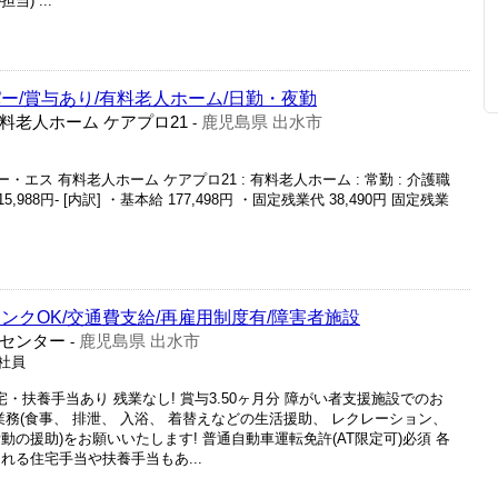
) ...
ー/賞与あり/有料老人ホーム/日勤・夜勤
料老人ホーム ケアプロ21
鹿児島県 出水市
-
・エス 有料老人ホーム ケアプロ21 : 有料老人ホーム : 常勤 : 介護職
5,988円- [内訳] ・基本給 177,498円 ・固定残業代 38,490円 固定残業
ンクOK/交通費支給/再雇用制度有/障害者施設
センター
鹿児島県 出水市
-
正社員
・扶養手当あり 残業なし! 賞与3.50ヶ月分 障がい者支援施設でのお
業務(食事、 排泄、 入浴、 着替えなどの生活援助、 レクレーション、
の援助)をお願いいたします! 普通自動車運転免許(AT限定可)必須 各
れる住宅手当や扶養手当もあ...