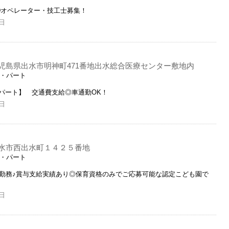
ADオペレーター・技工士募集！
日
児島県出水市明神町471番地出水総合医療センター敷地内
ト・パート
パート】 交通費支給◎車通勤OK！
日
水市西出水町１４２５番地
ト・パート
の勤務♪賞与支給実績あり◎保育資格のみでご応募可能な認定こども園で
日