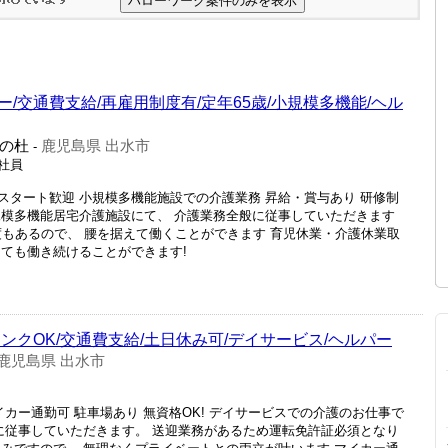
/交通費支給/再雇用制度有/定年65歳/小規模多機能/ヘル
の杜
鹿児島県 出水市
-
正社員
スタート歓迎 小規模多機能施設での介護業務 昇給・賞与あり 研修制
規模多機能居宅介護施設にて、 介護業務全般に従事していただきます
度もあるので、 腰を据えて働くことができます 育児休業・介護休業取
しても働き続けることができます!
ンクOK/交通費支給/土日休み可/デイサービス/ヘルパー
鹿児島県 出水市
イカー通勤可 駐車場あり 無資格OK! デイサービスでの介護のお仕事で
般に従事していただきます。 送迎業務があるため運転免許証必須となり