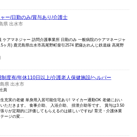
ャー/日勤のみ/賞与あり/介護士
島県 出水市
員 ケアマネジャー 訪問介護事業所 日勤のみ 一般病院のケアマネージャ
回(3.5ヶ月) 鹿児島県出水市高尾野町柴引2574 肥薩おれんじ鉄道線 高尾野
日
制度有/年休110日以上/介護老人保健施設/ヘルパー
島県 出水市
正社員
生充実の老健 単身用入居可能住宅あり! マイカー通勤OK 老健におい
ただきます。 食事介助、 入浴介助、 排泄介助等です。 賞与は3.50
頑張りが定期的に評価してもらえるのは嬉しいですね! 育児・介護休業
ージの変...