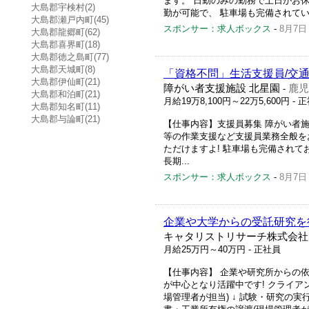
ます。 日勤のみの勤務で土日がお
大島郡宇検村(2)
勤が可能で、 駐車場も完備されてい
大島郡瀬戸内町(45)
スポンサー：求人ボックス
-
8月7日
大島郡龍郷町(62)
大島郡喜界町(18)
大島郡徳之島町(77)
大島郡天城町(8)
「資格不問」生活支援員/交通
大島郡伊仙町(21)
障がい者支援施設 北星園
鹿児
-
大島郡和泊町(21)
月給19万8,100円～22万5,600円
- 
大島郡知名町(11)
大島郡与論町(21)
【仕事内容】支援員募集 障がい者施
等の作業支援など支援員業務全般を
ただけますよ! 駐車場も完備されて
長期...
スポンサー：求人ボックス
-
8月7日
企業や大学からの受託研究を
キャタリストリサーチ株式会社
月給25万円～40万円
- 正社員
【仕事内容】 企業や研究所からの依
が中心となり活躍中です! クライア
場管理者が担当) ↓ 試験・研究の実行