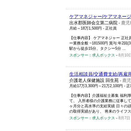
ケアマネジャー/ケアマネージ
出水郡医師会立第二病院
鹿児
-
月給～18万1,500円
- 正社員
【仕事内容】 ケアマネジャー 正社
ー業務全般 ~181500円 賞与:年2
駅から徒歩15分、タクシー5分 ...
スポンサー：求人ボックス
-
8月10
生活相談員/交通費支給/再雇用
介護老人保健施設 回生苑
鹿児
-
月給17万3,300円～21万2,100円
- 
【仕事内容】介護福祉士募集 福利厚
て、 入所者様の介護業務に従事してい
ヶ月分と高水準の支給実績 日々の
の取得実績があり、 将来のライフステ
スポンサー：求人ボックス
-
8月7日