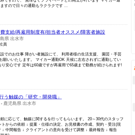
休みですので、 無理なくプライベートとの両立が叶います マイカー通
ますので日々の通勤もラクラクです ...
費支給/再雇用制度有/担当者オススメ/障害者施設
島県 出水市
正社員
設でのお仕事 障がい者施設にて、 利用者様の生活支援、 園芸・手芸
お願いいたします。 マイカー通勤OK 天候に左右されずに通勤してい
おり安心です 定年は60歳ですが再雇用で65歳まで勤務が続けられます!
行う触媒の「研究・開発職」
鹿児島県 出水市
-
頼に応じて、触媒に関するを行ってもらいます。 20～30代のスタッフ
ントからの依頼 ↓ 提案・仕様の決定、お見積書の作成、契約・受注(現
 ↓ 中間報告 ↓ クライアントの意向を受けて調整 ↓ 最終報告 ↓ 報告