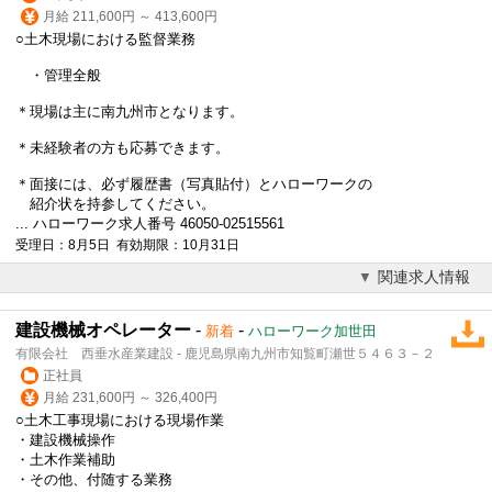
月給 211,600円 ～ 413,600円
○土木現場における監督業務
・管理全般
＊現場は主に南九州市となります。
＊未経験者の方も応募できます。
＊面接には、必ず履歴書（写真貼付）とハローワークの
紹介状を持参してください。
... ハローワーク求人番号 46050-02515561
受理日：8月5日 有効期限：10月31日
関連求人情報
建設機械オペレーター
-
-
新着
ハローワーク加世田
有限会社 西垂水産業建設 - 鹿児島県南九州市知覧町瀬世５４６３－２
正社員
月給 231,600円 ～ 326,400円
○土木工事現場における現場作業
・建設機械操作
・土木作業補助
・その他、付随する業務