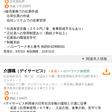
正社員以外
月給 175,250円
○販売業務での伝票作成
出荷伝票の作成
自社システムでの在庫管理
＊社員食堂完備（２５０円／食、食事助成手当もあり）
＊正社員への登用制度あり（勤続２年以上）
＊応募前の職場見学可
＊制服支給
... ハローワーク求人番号 46050-02499161
受理日：8月5日 有効期限：10月31日
関連求人情報
介護職（デイサービス）
-
-
新着
ハローワーク加世田
社会福祉法人 敬仁会 川辺みどり園 - 鹿児島県南九州市川辺町清水１
０１３１－２
「川辺みどり園 デイサービスセンター」＊所在地に隣接する施設
鹿児島市の影原交差点より車で１０分
パート
時給 1,046円
○デイサービス利用者の日常生活全般の援助と介護に従事
・送迎（社用車使用／ＡＴ車）、入浴介助、食事介助、見守り等