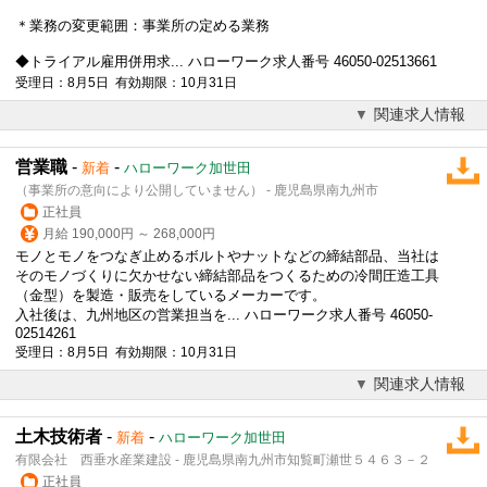
＊業務の変更範囲：事業所の定める業務
◆トライアル雇用併用求... ハローワーク求人番号 46050-02513661
受理日：8月5日 有効期限：10月31日
関連求人情報
営業職
-
-
新着
ハローワーク加世田
（事業所の意向により公開していません） - 鹿児島県南九州市
正社員
月給 190,000円 ～ 268,000円
モノとモノをつなぎ止めるボルトやナットなどの締結部品、当社は
そのモノづくりに欠かせない締結部品をつくるための冷間圧造工具
（金型）を製造・販売をしているメーカーです。
入社後は、九州地区の営業担当を... ハローワーク求人番号 46050-
02514261
受理日：8月5日 有効期限：10月31日
関連求人情報
土木技術者
-
-
新着
ハローワーク加世田
有限会社 西垂水産業建設 - 鹿児島県南九州市知覧町瀬世５４６３－２
正社員