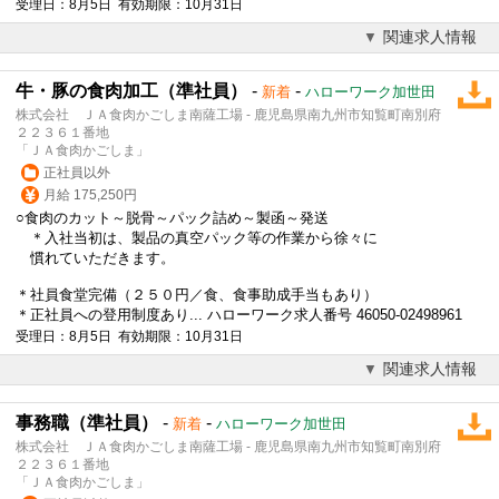
受理日：8月5日 有効期限：10月31日
関連求人情報
牛・豚の食肉加工（準社員）
-
-
新着
ハローワーク加世田
株式会社 ＪＡ食肉かごしま南薩工場 - 鹿児島県南九州市知覧町南別府
２２３６１番地
「ＪＡ食肉かごしま」
正社員以外
月給 175,250円
○食肉のカット～脱骨～パック詰め～製函～発送
＊入社当初は、製品の真空パック等の作業から徐々に
慣れていただきます。
＊社員食堂完備（２５０円／食、食事助成手当もあり）
＊正社員への登用制度あり... ハローワーク求人番号 46050-02498961
受理日：8月5日 有効期限：10月31日
関連求人情報
事務職（準社員）
-
-
新着
ハローワーク加世田
株式会社 ＪＡ食肉かごしま南薩工場 - 鹿児島県南九州市知覧町南別府
２２３６１番地
「ＪＡ食肉かごしま」