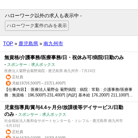
ハローワーク以外の求人も表示中 -
TOP
»
鹿児島県
»
南九州市
無資格/介護事務/医療事務/日・祝休み可/病院/日勤のみ
-
スポンサー：求人ボックス
医療法人菊野会菊野病院 - 鹿児島県 南九州市 - 7月24日
正社員
月給19万6,500円～23万1,400円
【仕事内容】: 医療法人菊野会 菊野病院 : 病院 : 常勤 : 介護事務/医療事
務 : 無資格 : 196,500円-231,400円 [内訳] 基本給 176,200円 211,100円...
児童指導員/賞与4.4ヶ月分/放課後等デイサービス/日勤
のみ
-
スポンサー：求人ボックス
社会福祉法人敬和会サポートセンターる・トレフル - 鹿児島県 南九州市
- 6月10日
正社員
月給16万9,020円～19万5,520円