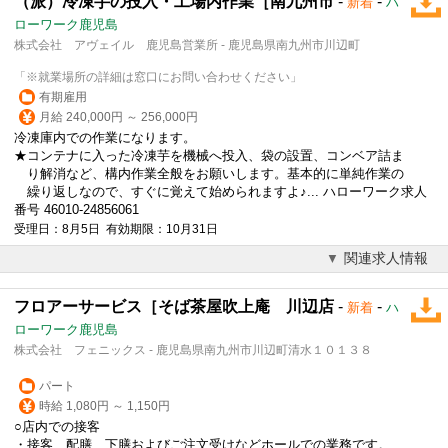
（派）冷凍芋の投入・工場内作業［南九州市
-
-
新着
ハ
ローワーク鹿児島
株式会社 アヴェイル 鹿児島営業所 - 鹿児島県南九州市川辺町
「※就業場所の詳細は窓口にお問い合わせください」
有期雇用
月給 240,000円 ～ 256,000円
冷凍庫内での作業になります。
★コンテナに入った冷凍芋を機械へ投入、袋の設置、コンベア詰ま
り解消など、構内作業全般をお願いします。基本的に単純作業の
繰り返しなので、すぐに覚えて始められますよ♪... ハローワーク求人
番号 46010-24856061
受理日：8月5日 有効期限：10月31日
関連求人情報
フロアーサービス［そば茶屋吹上庵 川辺店
-
-
新着
ハ
ローワーク鹿児島
株式会社 フェニックス - 鹿児島県南九州市川辺町清水１０１３８
パート
時給 1,080円 ～ 1,150円
○店内での接客
・接客、配膳、下膳およびご注文受けなどホールでの業務です。