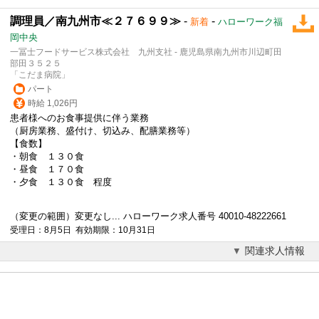
調理員／南九州市≪２７６９９≫
-
-
新着
ハローワーク福
岡中央
一冨士フードサービス株式会社 九州支社 - 鹿児島県南九州市川辺町田
部田３５２５
「こだま病院」
パート
時給 1,026円
患者様へのお食事提供に伴う業務
（厨房業務、盛付け、切込み、配膳業務等）
【食数】
・朝食 １３０食
・昼食 １７０食
・夕食 １３０食 程度
（変更の範囲）変更なし... ハローワーク求人番号 40010-48222661
受理日：8月5日 有効期限：10月31日
関連求人情報