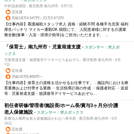
中村温泉病院 - 鹿児島県 南九州市 - 8月7日
正社員
月給18万4,547円～21万2,672円
【仕事内容】看護補助スタッフ求人 資格・経験不問 各種手当充実 福利
厚生バッチリ マイカー通勤OK 病院にて、 入院患者様に対する介護業
務全般(食事・入浴・排泄介助等)をご担当いただきます。 ...
「保育士」南九州市・児童発達支援
-
スポンサー：求人ボ
ックス
児童発達支援・放課後等デイサービスあおぞら - 鹿児島県 南九州市 - 8月
7日
正社員
月給19万6,800円～
【仕事内容】保育士の資格を活かせるお仕事です。 : 施設内における療
育業務および付帯する業務 ・生活指導計画の作成 ・保護者対応 ・送迎
等 : 児童発達支援・放課後等デイサービスあおぞら...
初任者研修/管理者/施設長/ホーム長/賞与3ヶ月分/介護
老人保健施設
-
スポンサー：求人ボックス
医療法人菊野会老人保健施設かわなべ寿光苑 - 鹿児島県 南九州市 - 6月
16日
正社員