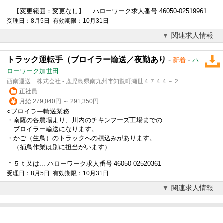
【変更範囲：変更なし】... ハローワーク求人番号 46050-02519961
受理日：8月5日 有効期限：10月31日
関連求人情報
トラック運転手（ブロイラー輸送／夜勤あり
-
-
新着
ハ
ローワーク加世田
西南運送 株式会社 - 鹿児島県南九州市知覧町瀬世４７４４－２
正社員
月給 279,040円 ～ 291,350円
○ブロイラー輸送業務
・南薩の各農場より、川内のチキンフーズ工場までの
ブロイラー輸送になります。
・かご（生鳥）のトラックへの積込みがあります。
（捕鳥作業は別に担当がいます）
＊５ｔ又は... ハローワーク求人番号 46050-02520361
受理日：8月5日 有効期限：10月31日
関連求人情報