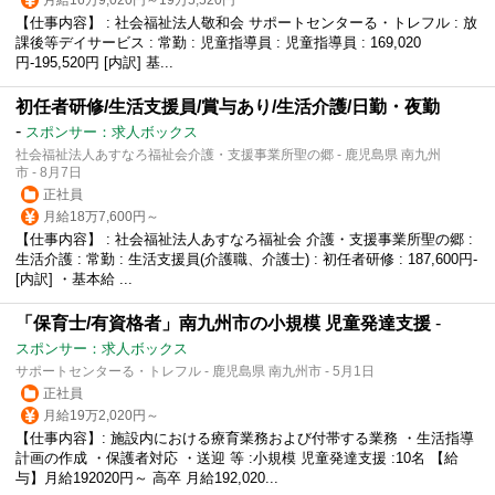
【仕事内容】 : 社会福祉法人敬和会 サポートセンターる・トレフル : 放
課後等デイサービス : 常勤 : 児童指導員 : 児童指導員 : 169,020
円-195,520円 [内訳] 基...
初任者研修/生活支援員/賞与あり/生活介護/日勤・夜勤
-
スポンサー：求人ボックス
社会福祉法人あすなろ福祉会介護・支援事業所聖の郷 - 鹿児島県 南九州
市 - 8月7日
正社員
月給18万7,600円～
【仕事内容】 : 社会福祉法人あすなろ福祉会 介護・支援事業所聖の郷 :
生活介護 : 常勤 : 生活支援員(介護職、介護士) : 初任者研修 : 187,600円-
[内訳] ・基本給 ...
「保育士/有資格者」南九州市の小規模 児童発達支援
-
スポンサー：求人ボックス
サポートセンターる・トレフル - 鹿児島県 南九州市 - 5月1日
正社員
月給19万2,020円～
【仕事内容】: 施設内における療育業務および付帯する業務 ・生活指導
計画の作成 ・保護者対応 ・送迎 等 :小規模 児童発達支援 :10名 【給
与】月給192020円～ 高卒 月給192,020...