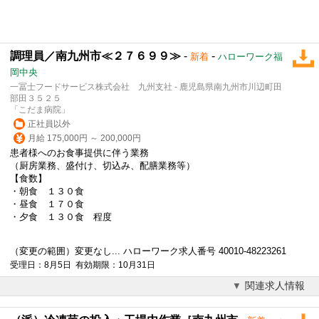
調理員／南九州市≪２７６９９≫
-
-
新着
ハローワーク福
岡中央
一冨士フードサービス株式会社 九州支社 - 鹿児島県南九州市川辺町田
部田３５２５
「こだま病院」
正社員以外
月給 175,000円 ～ 200,000円
患者様へのお食事提供に伴う業務
（厨房業務、盛付け、切込み、配膳業務等）
【食数】
・朝食 １３０食
・昼食 １７０食
・夕食 １３０食 程度
（変更の範囲）変更なし... ハローワーク求人番号 40010-48223261
受理日：8月5日 有効期限：10月31日
関連求人情報