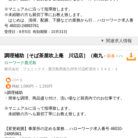
※マニュアルに沿って指導致します。
※未経験の方も親切丁寧にお教え致します。
はじめは、清掃、配膳、下膳などの業務から行... ハローワーク求人番
号 46010-24893761
受理日：8月5日 有効期限：10月31日
関連求人情報
調理補助［そば茶屋吹上庵 川辺店］（南九
-
-
新着
ハ
ローワーク鹿児島
株式会社 フェニックス - 鹿児島県南九州市川辺町清水１３４２－１
パート
時給 1,080円 ～ 1,150円
○調理補助
・簡単な調理、商品盛り付け、洗い場など厨房内でのお仕事です。
※マニュアルに沿って指導致します。
未経験の方へも親切丁寧にお教え致します。
【変更範囲】事業所の定める業務... ハローワーク求人番号 46010-
24895961