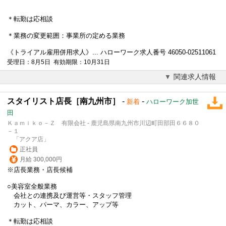
＊転勤は応相談
＊業務の変更範囲：事業所の定める業務
《トライアル雇用併用求人》... ハローワーク求人番号 46050-02511061
受理日：8月5日 有効期限：10月31日
関連求人情報
スタイリスト店長［南九州市］
-
-
新着
ハローワーク加世
田
Ｋａｍｉｋｏ－Ｚ 有限会社 - 鹿児島県南九州市川辺町田部田６６８０
－１
「アクア店」
正社員
月給 300,000円
※店長業務・店長候補
○美容室全般業務
会社との連携及び運営等・スタッフ管理
カット、パーマ、カラー、アップ等
＊転勤は応相談