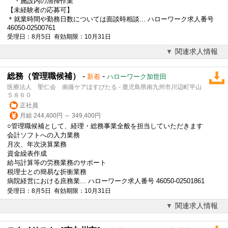
・施設内の清掃作業
【未経験者の応募可】
＊就業時間や勤務日数については面談時相談... ハローワーク求人番号
46050-02500761
受理日：8月5日 有効期限：10月31日
関連求人情報
総務（管理職候補）
-
-
新着
ハローワーク加世田
医療法人 聖仁会 南薩ケアほすぴたる - 鹿児島県南九州市川辺町平山
５８６０
正社員
月給 244,400円 ～ 349,400円
○管理職候補として、経理・総務事業全般を担当していただきます
会計ソフトへの入力業務
月次、年次決算業務
資金繰表作成
給与計算等の労務業務のサポート
税理士との簡易な折衝業務
病院経営における庶務業... ハローワーク求人番号 46050-02501861
受理日：8月5日 有効期限：10月31日
関連求人情報