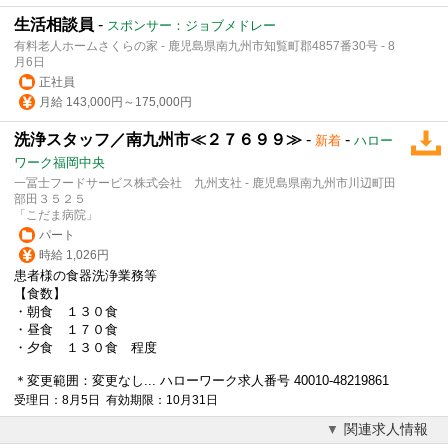
生活相談員
-
スポンサー：ジョブメドレー
有料老人ホームさくらの家 - 鹿児島県南九州市知覧町郡4857番30号 - 8
月6日
正社員
月給 143,000円～175,000円
洗浄スタッフ／南九州市≪２７６９９≫
-
-
新着
ハロー
ワーク福岡中央
一冨士フードサービス株式会社 九州支社 - 鹿児島県南九州市川辺町田
部田３５２５
「こだま病院」
パート
時給 1,026円
患者様の食器洗浄業務等
【食数】
・朝食 １３０食
・昼食 １７０食
・夕食 １３０食 程度
＊変更範囲：変更なし... ハローワーク求人番号 40010-48219861
受理日：8月5日 有効期限：10月31日
関連求人情報