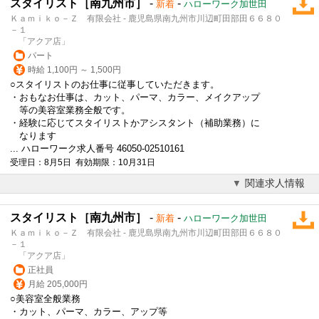
スタイリスト［南九州市］
-
-
新着
ハローワーク加世田
Ｋａｍｉｋｏ－Ｚ 有限会社 - 鹿児島県南九州市川辺町田部田６６８０
－１
「アクア店」
パート
時給 1,100円 ～ 1,500円
○スタイリストのお仕事に従事していただきます。
・おもなお仕事は、カット、パーマ、カラー、メイクアップ
等の美容室業務全般です。
・経験に応じてスタイリストかアシスタント（補助業務）に
なります
... ハローワーク求人番号 46050-02510161
受理日：8月5日 有効期限：10月31日
関連求人情報
スタイリスト［南九州市］
-
-
新着
ハローワーク加世田
Ｋａｍｉｋｏ－Ｚ 有限会社 - 鹿児島県南九州市川辺町田部田６６８０
－１
「アクア店」
正社員
月給 205,000円
○美容室全般業務
・カット、パーマ、カラー、アップ等