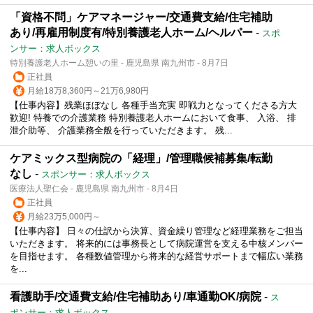
「資格不問」ケアマネージャー/交通費支給/住宅補助
あり/再雇用制度有/特別養護老人ホーム/ヘルパー
-
スポ
ンサー：求人ボックス
特別養護老人ホーム憩いの里 - 鹿児島県 南九州市 - 8月7日
正社員
月給18万8,360円～21万6,980円
【仕事内容】残業ほぼなし 各種手当充実 即戦力となってくださる方大
歓迎! 特養での介護業務 特別養護老人ホームにおいて食事、 入浴、 排
泄介助等、 介護業務全般を行っていただきます。 残...
ケアミックス型病院の「経理」/管理職候補募集/転勤
なし
-
スポンサー：求人ボックス
医療法人聖仁会 - 鹿児島県 南九州市 - 8月4日
正社員
月給23万5,000円～
【仕事内容】 日々の仕訳から決算、資金繰り管理など経理業務をご担当
いただきます。 将来的には事務長として病院運営を支える中核メンバー
を目指せます。 各種数値管理から将来的な経営サポートまで幅広い業務
を...
看護助手/交通費支給/住宅補助あり/車通勤OK/病院
-
ス
ポンサー：求人ボックス