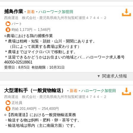
捕鳥作業
-
-
新着
ハローワーク加世田
西南運送 株式会社 - 鹿児島県南九州市知覧町瀬世４７４４－２
パート
時給 1,173円 ～ 1,546円
○農場における鶏の捕獲作業
＊農場は枕崎・知覧・頴娃・山川・開聞にあります。
（日によって就業する農場は変わります）
＊農場まではマイクロバスで移動します。
＊送迎できるかどうかはお住まいの地域とバ... ハローワーク求人番号
46050-02518861
受理日：8月5日 有効期限：10月31日
関連求人情報
大型運転手（一般貨物輸送）
-
-
新着
ハローワーク加世田
西南運送 株式会社 - 鹿児島県南九州市知覧町瀬世４７４４－２
正社員
月給 201,440円 ～ 254,400円
○【西南運送】における一般貨物輸送業務
・輸送する物は飼料・肥料・卵・茶等です。
・輸送地域は県内（主に南薩方面）です。