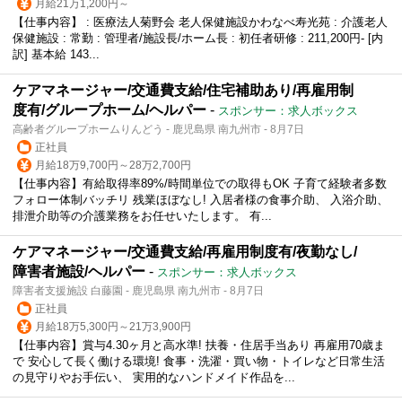
月給21万1,200円～
【仕事内容】 : 医療法人菊野会 老人保健施設かわなべ寿光苑 : 介護老人
保健施設 : 常勤 : 管理者/施設長/ホーム長 : 初任者研修 : 211,200円- [内
訳] 基本給 143...
ケアマネージャー/交通費支給/住宅補助あり/再雇用制
度有/グループホーム/ヘルパー
-
スポンサー：求人ボックス
高齢者グループホームりんどう - 鹿児島県 南九州市 - 8月7日
正社員
月給18万9,700円～28万2,700円
【仕事内容】有給取得率89%/時間単位での取得もOK 子育て経験者多数
フォロー体制バッチリ 残業ほぼなし! 入居者様の食事介助、 入浴介助、
排泄介助等の介護業務をお任せいたします。 有...
ケアマネージャー/交通費支給/再雇用制度有/夜勤なし/
障害者施設/ヘルパー
-
スポンサー：求人ボックス
障害者支援施設 白藤園 - 鹿児島県 南九州市 - 8月7日
正社員
月給18万5,300円～21万3,900円
【仕事内容】賞与4.30ヶ月と高水準! 扶養・住居手当あり 再雇用70歳ま
で 安心して長く働ける環境! 食事・洗濯・買い物・トイレなど日常生活
の見守りやお手伝い、 実用的なハンドメイド作品を...