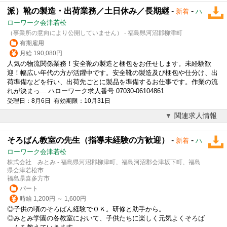
派）靴の製造・出荷業務／土日休み／長期継
-
-
新着
ハ
ローワーク会津若松
（事業所の意向により公開していません） - 福島県河沼郡柳津町
有期雇用
月給 190,080円
人気の物流関係業務！安全靴の製造と梱包をお任せします。未経験歓
迎！幅広い年代の方が活躍中です。安全靴の製造及び梱包や仕分け、出
荷準備などを行い、出荷先ごとに製品を準備するお仕事です。作業の流
れが決まっ... ハローワーク求人番号 07030-06104861
受理日：8月6日 有効期限：10月31日
関連求人情報
そろばん教室の先生（指導未経験の方歓迎）
-
-
新着
ハ
ローワーク会津若松
株式会社 みとみ - 福島県河沼郡柳津町、福島河沼郡会津坂下町、福島
県会津若松市
福島県喜多方市
パート
時給 1,200円 ～ 1,600円
◎子供の頃のそろばん経験でＯＫ。研修と助手から。
◎みとみ学園の各教室において、子供たちに楽しく元気よくそろば