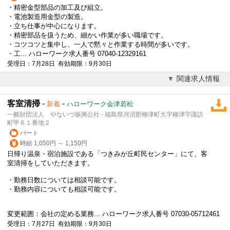
・精密金型部品の加工及び組立。
・電池製造用金型の製造。
・立ち仕事が中心になります。
・精密部品を扱うため、細かい作業が多い職場です。
・コツコツと集中し、一人で黙々と作業する時間が多いです。
・工... ハローワーク求人番号 07040-12329161
受理日：7月28日 有効期限：9月30日
関連求人情報
客室清掃
-
-
新着
ハローワーク会津若松
一般財団法人 やないづ振興公社 - 福島県河沼郡柳津町大字柳津字諏訪
町甲６１番地２
パート
時給 1,050円 ～ 1,150円
日帰り温泉・宿泊施設である「つきみが丘町民センター」にて、客
室清掃をしていただきます。
・勤務日数については相談可能です。
・勤務内容についても相談可能です。
変更範囲：会社の定める業務... ハローワーク求人番号 07030-05712461
受理日：7月27日 有効期限：9月30日