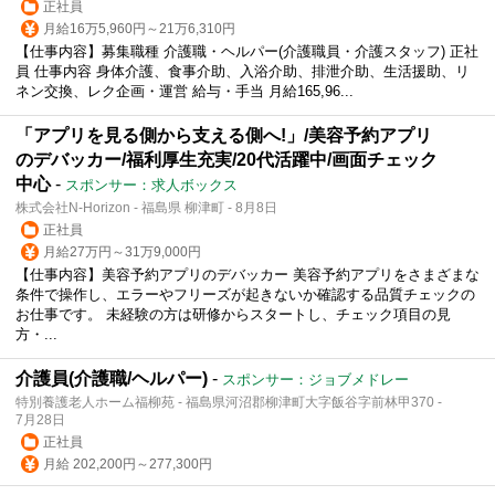
正社員
月給16万5,960円～21万6,310円
【仕事内容】募集職種 介護職・ヘルパー(介護職員・介護スタッフ) 正社
員 仕事内容 身体介護、食事介助、入浴介助、排泄介助、生活援助、リ
ネン交換、レク企画・運営 給与・手当 月給165,96...
「アプリを見る側から支える側へ!」/美容予約アプリ
のデバッカー/福利厚生充実/20代活躍中/画面チェック
中心
-
スポンサー：求人ボックス
株式会社N-Horizon - 福島県 柳津町 - 8月8日
正社員
月給27万円～31万9,000円
【仕事内容】美容予約アプリのデバッカー 美容予約アプリをさまざまな
条件で操作し、エラーやフリーズが起きないか確認する品質チェックの
お仕事です。 未経験の方は研修からスタートし、チェック項目の見
方・...
介護員(介護職/ヘルパー)
-
スポンサー：ジョブメドレー
特別養護老人ホーム福柳苑 - 福島県河沼郡柳津町大字飯谷字前林甲370 -
7月28日
正社員
月給 202,200円～277,300円