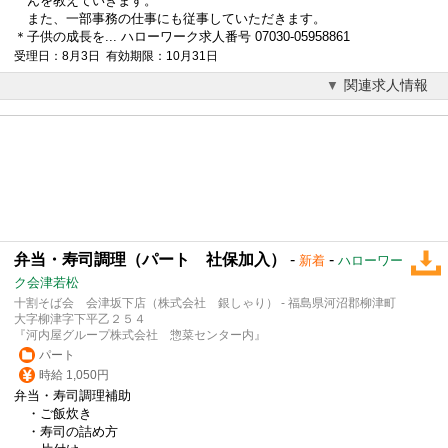
んを教えていきます。
また、一部事務の仕事にも従事していただきます。
＊子供の成長を... ハローワーク求人番号 07030-05958861
受理日：8月3日 有効期限：10月31日
関連求人情報
弁当・寿司調理（パート 社保加入）
-
-
新着
ハローワー
ク会津若松
十割そば会 会津坂下店（株式会社 銀しゃり） - 福島県河沼郡柳津町
大字柳津字下平乙２５４
『河内屋グループ株式会社 惣菜センター内』
パート
時給 1,050円
弁当・寿司調理補助
・ご飯炊き
・寿司の詰め方