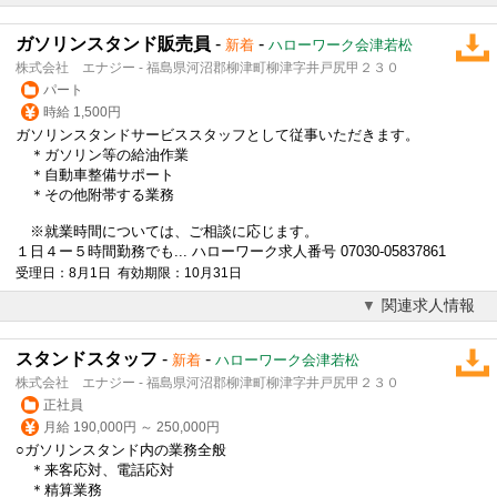
ガソリンスタンド販売員
-
-
新着
ハローワーク会津若松
株式会社 エナジー - 福島県河沼郡柳津町柳津字井戸尻甲２３０
パート
時給 1,500円
ガソリンスタンドサービススタッフとして従事いただきます。
＊ガソリン等の給油作業
＊自動車整備サポート
＊その他附帯する業務
※就業時間については、ご相談に応じます。
１日４ー５時間勤務でも... ハローワーク求人番号 07030-05837861
受理日：8月1日 有効期限：10月31日
関連求人情報
スタンドスタッフ
-
-
新着
ハローワーク会津若松
株式会社 エナジー - 福島県河沼郡柳津町柳津字井戸尻甲２３０
正社員
月給 190,000円 ～ 250,000円
○ガソリンスタンド内の業務全般
＊来客応対、電話応対
＊精算業務