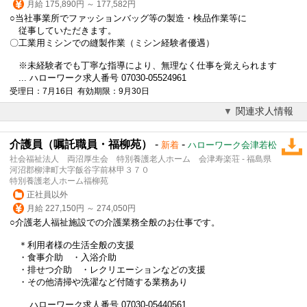
月給 175,890円 ～ 177,582円
○当社事業所でファッションバッグ等の製造・検品作業等に
従事していただきます。
〇工業用ミシンでの縫製作業（ミシン経験者優遇）
※未経験者でも丁寧な指導により、無理なく仕事を覚えられます
... ハローワーク求人番号 07030-05524961
受理日：7月16日 有効期限：9月30日
関連求人情報
介護員（嘱託職員・福柳苑）
-
-
新着
ハローワーク会津若松
社会福祉法人 両沼厚生会 特別養護老人ホーム 会津寿楽荘 - 福島県
河沼郡柳津町大字飯谷字前林甲３７０
特別養護老人ホーム福柳苑
正社員以外
月給 227,150円 ～ 274,050円
○介護老人福祉施設での介護業務全般のお仕事です。
＊利用者様の生活全般の支援
・食事介助 ・入浴介助
・排せつ介助 ・レクリエーションなどの支援
・その他清掃や洗濯など付随する業務あり
... ハローワーク求人番号 07030-05440561