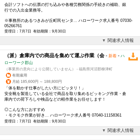
会計ソフトへの伝票の打ち込みや各種労務関係の手続きの補助、銀
行での入出金業務等。
※事務所のあるつきみが丘町民センタ... ハローワーク求人番号 07030-
05266761
受理日：7月7日 有効期限：9月30日
関連求人情報
（派）倉庫内での商品を集めて運ぶ作業（会
-
-
新着
ハ
ローワーク郡山
（事業所の意向により公開していません） - 福島県河沼郡柳津町
有期雇用
月給 185,600円 ～ 188,800円
「体を動かす仕事がしたい方にピッタリ！」
安全靴を製造している会社で商品を取り集めるピッキング作業・倉
庫内での荷下ろしや検品などの軽作業をお任せします！
◎こんな方におすすめ
・モクモク作業が好き... ハローワーク求人番号 07040-11158361
受理日：7月7日 有効期限：9月30日
関連求人情報