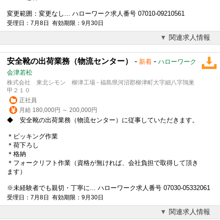
変更範囲：変更なし... ハローワーク求人番号 07010-09210561
受理日：7月8日 有効期限：9月30日
関連求人情報
安全靴の出荷業務（物流センター）
-
-
新着
ハローワーク
会津若松
株式会社 東北シモン 柳津工場 - 福島県河沼郡柳津町大字細八字鴇巣
甲２１０
正社員
月給 180,000円 ～ 200,000円
◆ 安全靴の出荷業務（物流センター）に従事していただきます。
＊ピッキング作業
＊荷下ろし
＊格納
＊フォークリフト作業（資格が無ければ、会社負担で取得して頂き
ます）
※未経験者でも親切・丁寧に... ハローワーク求人番号 07030-05332061
受理日：7月8日 有効期限：9月30日
関連求人情報