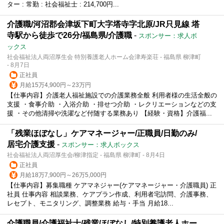
ター : 常勤 : 社会福祉士 : 214,700円...
介護職/河沼郡会津坂下町大字塔寺字北原/JR只見線 塔
寺駅から徒歩で26分/福島県/介護職
-
スポンサー：求人ボ
ックス
社会福祉法人両沼厚生会 特別養護老人ホーム会津寿楽荘 - 福島県 柳津町
- 8月7日
正社員
月給15万4,900円～23万円
【仕事内容】介護老人福祉施設での介護業務全般 利用者様の生活全般の
支援 ・食事介助 ・入浴介助 ・排せつ介助 ・レクリエーションなどの支
援 ・その他清掃や洗濯など付随する業務あり 【経験・資格】介護福...
「残業ほぼなし」ケアマネージャー/正職員/日勤のみ/
居宅介護支援
-
スポンサー：求人ボックス
社会福祉法人両沼厚生会/柳津指定 - 福島県 柳津町 - 8月4日
正社員
月給18万7,900円～26万5,000円
【仕事内容】募集職種 ケアマネジャー(ケアマネージャー・介護職員) 正
社員 仕事内容 相談業務、ケアプラン作成、利用者宅訪問、介護事務、
レセプト、モニタリング、調整業務 給与・手当 月給18...
介護職員/介護福祉士/残業ほぼなし/特別養護老人ホー