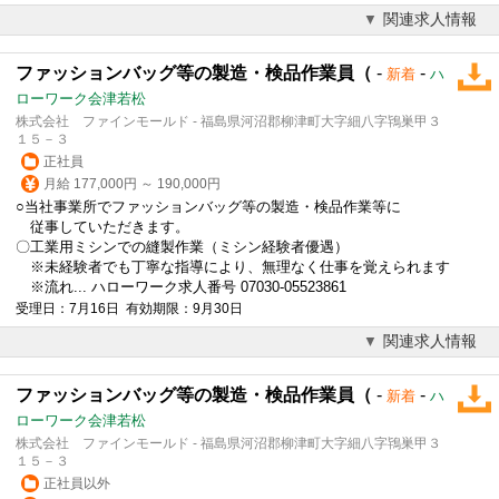
関連求人情報
ファッションバッグ等の製造・検品作業員（
-
-
新着
ハ
ローワーク会津若松
株式会社 ファインモールド - 福島県河沼郡柳津町大字細八字鴇巣甲３
１５－３
正社員
月給 177,000円 ～ 190,000円
○当社事業所でファッションバッグ等の製造・検品作業等に
従事していただきます。
〇工業用ミシンでの縫製作業（ミシン経験者優遇）
※未経験者でも丁寧な指導により、無理なく仕事を覚えられます
※流れ... ハローワーク求人番号 07030-05523861
受理日：7月16日 有効期限：9月30日
関連求人情報
ファッションバッグ等の製造・検品作業員（
-
-
新着
ハ
ローワーク会津若松
株式会社 ファインモールド - 福島県河沼郡柳津町大字細八字鴇巣甲３
１５－３
正社員以外