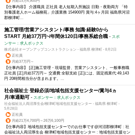
月給15万4,900円
【仕事内容】 介護職員 正社員 老人短期入所施設 日勤・夜勤両方 「特
別養護老人ホーム福柳苑」介護業務 154900円 賞与:4ヶ月回 福島県河沼
郡柳津町...
施工管理/営業アシスタント/事務 知識·経験0から
START 月給37万円~/年間休120日/事務系総合職
-
スポ
ンサー：求人ボックス
株式会社オープンアップコンストラクション - 福島県 柳津町 - 8月2日
正社員
月給37万円～
【仕事内容】 [正]施工管理・現場監督、営業アシスタント、一般事務職
正社員 [正]月給37万円～ 交通費:全額支給 [正]には、固定残業代:49,143
円 20時間相当分が含まれます。...
社会福祉士 登録必須/地域包括支援センター/賞与4ヵ
月/車通勤可
-
スポンサー：求人ボックス
社会福祉法人両沼厚生会/柳津町地域包括支援センター - 福島県 柳津町 -
5月28日
正社員
月給21万4,700円～26万6,100円
【仕事内容】地域包括支援センターでのお仕事です@河沼郡柳津町 : 社
会福祉法人両沼厚生会 柳津町地域包括支援センター : 地域包括支援セン