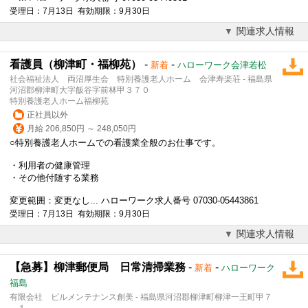
受理日：7月13日 有効期限：9月30日
関連求人情報
看護員（柳津町・福柳苑）
-
-
新着
ハローワーク会津若松
社会福祉法人 両沼厚生会 特別養護老人ホーム 会津寿楽荘 - 福島県
河沼郡柳津町大字飯谷字前林甲３７０
特別養護老人ホーム福柳苑
正社員以外
月給 206,850円 ～ 248,050円
○特別養護老人ホームでの看護業全般のお仕事です。
・利用者の健康管理
・その他付随する業務
変更範囲：変更なし... ハローワーク求人番号 07030-05443861
受理日：7月13日 有効期限：9月30日
関連求人情報
【急募】柳津郵便局 日常清掃業務
-
-
新着
ハローワーク
福島
有限会社 ビルメンテナンス創美 - 福島県河沼郡柳津町柳津一王町甲７
－１