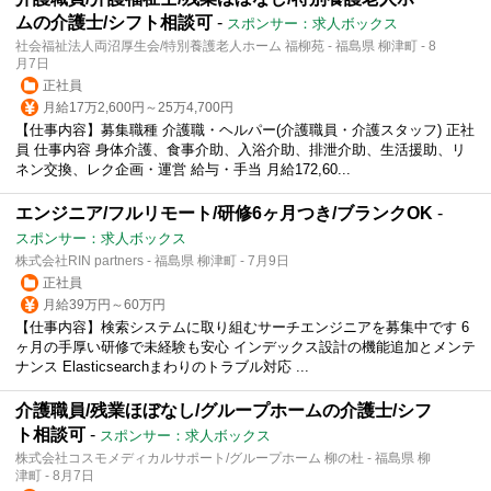
ムの介護士/シフト相談可
-
スポンサー：求人ボックス
社会福祉法人両沼厚生会/特別養護老人ホーム 福柳苑 - 福島県 柳津町 - 8
月7日
正社員
月給17万2,600円～25万4,700円
【仕事内容】募集職種 介護職・ヘルパー(介護職員・介護スタッフ) 正社
員 仕事内容 身体介護、食事介助、入浴介助、排泄介助、生活援助、リ
ネン交換、レク企画・運営 給与・手当 月給172,60...
エンジニア/フルリモート/研修6ヶ月つき/ブランクOK
-
スポンサー：求人ボックス
株式会社RIN partners - 福島県 柳津町 - 7月9日
正社員
月給39万円～60万円
【仕事内容】検索システムに取り組むサーチエンジニアを募集中です 6
ヶ月の手厚い研修で未経験も安心 インデックス設計の機能追加とメンテ
ナンス Elasticsearchまわりのトラブル対応 ...
介護職員/残業ほぼなし/グループホームの介護士/シフ
ト相談可
-
スポンサー：求人ボックス
株式会社コスモメディカルサポート/グループホーム 柳の杜 - 福島県 柳
津町 - 8月7日