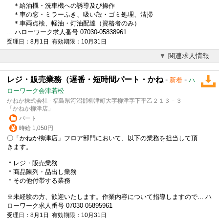
＊給油機・洗車機への誘導及び操作
＊車の窓・ミラーふき、吸い殻・ゴミ処理、清掃
＊車両点検、軽油・灯油配達（資格者のみ）
... ハローワーク求人番号 07030-05838961
受理日：8月1日 有効期限：10月31日
関連求人情報
レジ・販売業務（遅番・短時間パート・かね
-
-
新着
ハ
ローワーク会津若松
かねか株式会社 - 福島県河沼郡柳津町大字柳津字下平乙２１３－３
「かねか柳津店」
パート
時給 1,050円
〇「かねか柳津店」フロア部門において、以下の業務を担当して頂
きます。
＊レジ・販売業務
＊商品陳列・品出し業務
＊その他付帯する業務
※未経験の方、歓迎いたします。作業内容について指導しますので... ハ
ローワーク求人番号 07030-05895961
受理日：8月1日 有効期限：10月31日