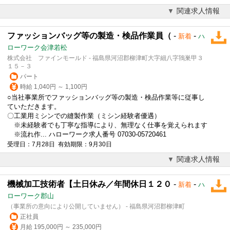
関連求人情報
ファッションバッグ等の製造・検品作業員（
-
-
新着
ハ
ローワーク会津若松
株式会社 ファインモールド - 福島県河沼郡柳津町大字細八字鴇巣甲３
１５－３
パート
時給 1,040円 ～ 1,100円
○当社事業所でファッションバッグ等の製造・検品作業等に従事し
ていただきます。
〇工業用ミシンでの縫製作業（ミシン経験者優遇）
※未経験者でも丁寧な指導により、無理なく仕事を覚えられます
※流れ作... ハローワーク求人番号 07030-05720461
受理日：7月28日 有効期限：9月30日
関連求人情報
機械加工技術者【土日休み／年間休日１２０
-
-
新着
ハ
ローワーク郡山
（事業所の意向により公開していません） - 福島県河沼郡柳津町
正社員
月給 195,000円 ～ 235,000円