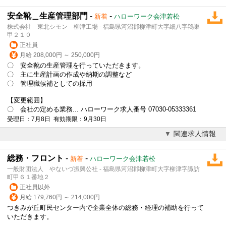
安全靴＿生産管理部門
-
-
新着
ハローワーク会津若松
株式会社 東北シモン 柳津工場 - 福島県河沼郡柳津町大字細八字鴇巣
甲２１０
正社員
月給 208,000円 ～ 250,000円
〇 安全靴の生産管理を行っていただきます。
〇 主に生産計画の作成や納期の調整など
〇 管理職候補としての採用
【変更範囲】
〇 会社の定める業務... ハローワーク求人番号 07030-05333361
受理日：7月8日 有効期限：9月30日
関連求人情報
総務・フロント
-
-
新着
ハローワーク会津若松
一般財団法人 やないづ振興公社 - 福島県河沼郡柳津町大字柳津字諏訪
町甲６１番地２
正社員以外
月給 179,760円 ～ 214,000円
つきみが丘町民センター内で企業全体の総務・経理の補助を行って
いただきます。