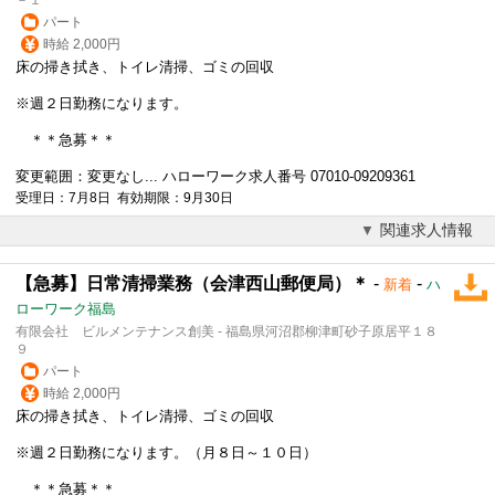
パート
時給 2,000円
床の掃き拭き、トイレ清掃、ゴミの回収
※週２日勤務になります。
＊＊急募＊＊
変更範囲：変更なし... ハローワーク求人番号 07010-09209361
受理日：7月8日 有効期限：9月30日
関連求人情報
【急募】日常清掃業務（会津西山郵便局）＊
-
-
新着
ハ
ローワーク福島
有限会社 ビルメンテナンス創美 - 福島県河沼郡柳津町砂子原居平１８
９
パート
時給 2,000円
床の掃き拭き、トイレ清掃、ゴミの回収
※週２日勤務になります。（月８日～１０日）
＊＊急募＊＊