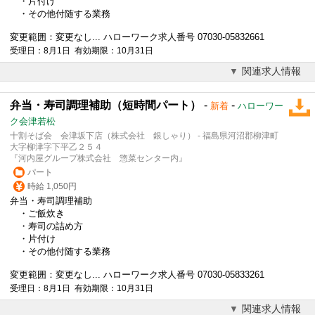
・片付け
・その他付随する業務
変更範囲：変更なし... ハローワーク求人番号 07030-05832661
受理日：8月1日 有効期限：10月31日
関連求人情報
弁当・寿司調理補助（短時間パート）
-
-
新着
ハローワー
ク会津若松
十割そば会 会津坂下店（株式会社 銀しゃり） - 福島県河沼郡柳津町
大字柳津字下平乙２５４
『河内屋グループ株式会社 惣菜センター内』
パート
時給 1,050円
弁当・寿司調理補助
・ご飯炊き
・寿司の詰め方
・片付け
・その他付随する業務
変更範囲：変更なし... ハローワーク求人番号 07030-05833261
受理日：8月1日 有効期限：10月31日
関連求人情報