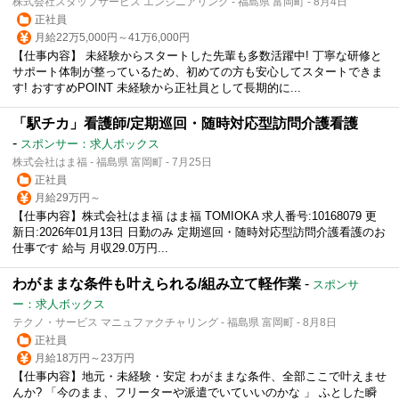
株式会社スタッフサービス エンジニアリング - 福島県 富岡町 - 8月4日
正社員
月給22万5,000円～41万6,000円
【仕事内容】 未経験からスタートした先輩も多数活躍中! 丁寧な研修と
サポート体制が整っているため、初めての方も安心してスタートできま
す! おすすめPOINT 未経験から正社員として長期的に...
「駅チカ」看護師/定期巡回・随時対応型訪問介護看護
-
スポンサー：求人ボックス
株式会社はま福 - 福島県 富岡町 - 7月25日
正社員
月給29万円～
【仕事内容】株式会社はま福 はま福 TOMIOKA 求人番号:10168079 更
新日:2026年01月13日 日勤のみ 定期巡回・随時対応型訪問介護看護のお
仕事です 給与 月収29.0万円...
わがままな条件も叶えられる/組み立て軽作業
-
スポンサ
ー：求人ボックス
テクノ・サービス マニュファクチャリング - 福島県 富岡町 - 8月8日
正社員
月給18万円～23万円
【仕事内容】地元・未経験・安定 わがままな条件、全部ここで叶えませ
んか? 「今のまま、フリーターや派遣でいていいのかな 」 ふとした瞬