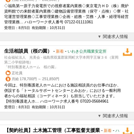
◇福島第一原子力発電所での視察者案内業務◇東京電力ＨＤ（株）廃炉
資料館での来館者案内業務◇建物設備管理業務（保守・点検）◇寮・社
宅運営管理業務◇工事管理業務◇企画・総務・労務・人事・経理等経営
管理業務... ハローワーク求人番号 07122-01111061
受理日：8月5日 有効期限：10月31日
関連求人情報
生活相談員（桜の園）
-
-
新着
いわき公共職業安定所
社会福祉法人 光美会 - 福島県双葉郡富岡町大字本岡字王塚３６（富岡
第二小学校跡地）
「特別養護老人ホーム 桜の園」
正社員
月給 178,700円 ～ 251,850円
今回は、特別養護老人ホームにおける施設相談員のお仕事のほか、
併設する「トータルサポートセンターとみおか」における一般利用
者からの福祉相談（コーディネータ）も担当していただきます。
【特別養護老人ホ... ハローワーク求人番号 07020-05684961
受理日：8月3日 有効期限：10月31日
関連求人情報
【契約社員】土木施工管理（工事監督支援業
-
-
新着
ハ