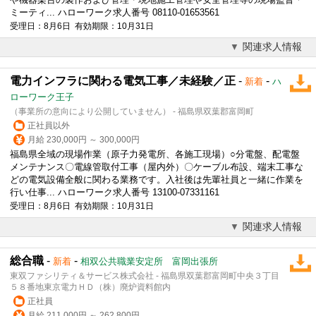
ミーティ... ハローワーク求人番号 08110-01653561
受理日：8月6日 有効期限：10月31日
関連求人情報
電力インフラに関わる電気工事／未経験／正
-
-
新着
ハ
ローワーク王子
（事業所の意向により公開していません） - 福島県双葉郡富岡町
正社員以外
月給 230,000円 ～ 300,000円
福島県全域の現場作業（原子力発電所、各施工現場）○分電盤、配電盤
メンテナンス〇電線管取付工事（屋内外）〇ケーブル布設、端末工事な
どの電気設備全般に関わる業務です。入社後は先輩社員と一緒に作業を
行い仕事... ハローワーク求人番号 13100-07331161
受理日：8月6日 有効期限：10月31日
関連求人情報
総合職
-
-
新着
相双公共職業安定所 富岡出張所
東双ファシリティ＆サービス株式会社 - 福島県双葉郡富岡町中央３丁目
５８番地東京電力ＨＤ（株）廃炉資料館内
正社員
月給 211,000円 ～ 262,800円