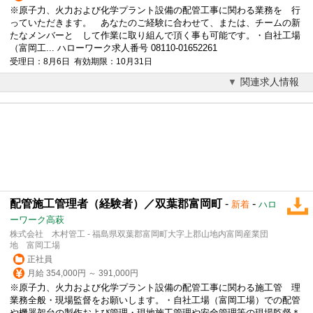
※原子力、火力および化学プラント設備の配管工事に関わる業務を 行
っていただきます。 あなたのご経験に合わせて、または、チームの新
たなメンバーと して作業に取り組んで頂く事も可能です。・自社工場
（富岡工... ハローワーク求人番号 08110-01652261
受理日：8月6日 有効期限：10月31日
関連求人情報
配管施工管理者（経験者）／双葉郡富岡町
-
-
新着
ハロ
ーワーク高萩
株式会社 木村管工 - 福島県双葉郡富岡町大字上郡山地内富岡産業団
地 富岡工場
正社員
月給 354,000円 ～ 391,000円
※原子力、火力および化学プラント設備の配管工事に関わる施工管 理
業務全般・現場監督をお願いします。・自社工場（富岡工場）での配管
や機器架台の製作および管理・現地施工管理や安全管理等の現場監督＊