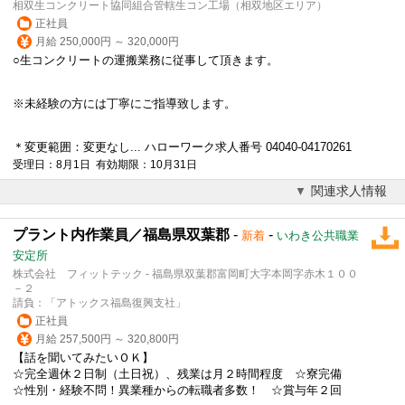
相双生コンクリート協同組合管轄生コン工場（相双地区エリア）
正社員
月給 250,000円 ～ 320,000円
○生コンクリートの運搬業務に従事して頂きます。
※未経験の方には丁寧にご指導致します。
＊変更範囲：変更なし... ハローワーク求人番号 04040-04170261
受理日：8月1日 有効期限：10月31日
関連求人情報
プラント内作業員／福島県双葉郡
-
-
新着
いわき公共職業
安定所
株式会社 フィットテック - 福島県双葉郡富岡町大字本岡字赤木１００
－２
請負：「アトックス福島復興支社」
正社員
月給 257,500円 ～ 320,800円
【話を聞いてみたいＯＫ】
☆完全週休２日制（土日祝）、残業は月２時間程度 ☆寮完備
☆性別・経験不問！異業種からの転職者多数！ ☆賞与年２回