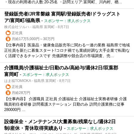
・現在の利用者の人数:20-25名 ・訪問エリア:富岡町、川内村、楢...
登録販売者/JR常磐線 富岡駅/登録販売者/ドラッグスト
ア/富岡町/福島県
-
スポンサー：求人ボックス
株式会社ツルハ - 福島県 富岡町 - 8月7日
正社員
月給17万5,000円～30万円
【仕事内容】医薬品・健康食品販売等に関わる一連の業務 福島県で地域
正社員を新たに募集スタート!コロナ禍でも業績好調な大手企業で転勤な
く活躍できるチャンスです 売価調整や競合店の市場調査、売...
介護職員/介護福祉士/日勤のみ/高給与/週休2日/双葉郡
富岡町
-
スポンサー：求人ボックス
はま福TOMIOKA - 福島県 富岡町 - 8月7日
正社員
月給28万円
【仕事内容】 介護職員 正社員 介護福祉士 介護福祉士実務者研修 介護
職員初任者研修 訪問看護ステーション 日勤のみ 訪問介護業務に従事
280000円 ...
設備保全・メンテナンス/大量募集/残業なし/週休2日
制/産休・育休取得実績あり
-
スポンサー：求人ボックス