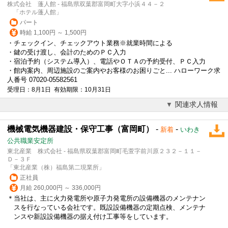
株式会社 蓬人館 - 福島県双葉郡富岡町大字小浜４４－２
「ホテル蓬人館」
パート
時給 1,100円 ～ 1,500円
・チェックイン、チェックアウト業務※就業時間による
・鍵の受け渡し、会計のためのＰＣ入力
・宿泊予約（システム導入）、電話やＯＴＡの予約受付、ＰＣ入力
・館内案内、周辺施設のご案内やお客様のお困りごと... ハローワーク求
人番号 07020-05582561
受理日：8月1日 有効期限：10月31日
関連求人情報
機械電気機器建設・保守工事（富岡町）
-
-
新着
いわき
公共職業安定所
東北産業 株式会社 - 福島県双葉郡富岡町毛萱字前川原２３２－１１－
Ｄ－３Ｆ
「東北産業（株）福島第二現業所」
正社員
月給 260,000円 ～ 336,000円
＊当社は、主に火力発電所や原子力発電所の設備機器のメンテナン
スを行なっている会社です。既設設備機器の定期点検、メンテナ
ンスや新設設備機器の据え付け工事等をしています。