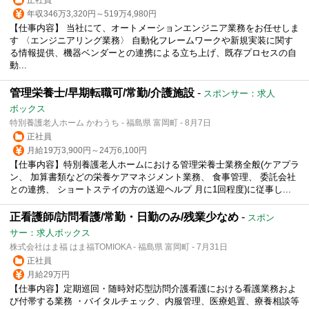
年収346万3,320円～519万4,980円
【仕事内容】 当社にて、オートメーションエンジニア業務をお任せしま
す 〈エンジニアリング業務〉 自動化フレームワークや新規実装に関す
る情報提供、機器ベンダーとの連携による立ち上げ、既存プロセスの自
動...
管理栄養士/早期転職可/常勤/介護施設
-
スポンサー：求人
ボックス
特別養護老人ホーム かわうち - 福島県 富岡町 - 8月7日
正社員
月給19万3,900円～24万6,100円
【仕事内容】特別養護老人ホームにおける管理栄養士業務全般(ケアプラ
ン、 加算書類などの栄養ケアマネジメント業務、 食事管理、 委託会社
との連携、 ショートステイの方の送迎ヘルプ 月に1回程度)に従事し...
正看護師/訪問看護/常勤・日勤のみ/残業少なめ
-
スポン
サー：求人ボックス
株式会社はま福 はま福TOMIOKA - 福島県 富岡町 - 7月31日
正社員
月給29万円
【仕事内容】定期巡回・随時対応型訪問介護看護における看護業務およ
び付帯する業務 ・バイタルチェック、内服管理、医療処置、療養相談等