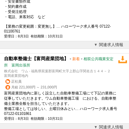
・安全書類作成
・契約書作成
・受発注処理
・電話、来客対応 など
【業務の変更範囲：変更無し】... ハローワーク求人番号 07122-
01100761
受理日：8月3日 有効期限：10月31日
関連求人情報
自動車整備士【富岡産業団地】
-
-
新着
相双公共職業安定
所 富岡出張所
株式会社 ワム - 福島県双葉郡富岡町大字上郡山字関名古１４４－２
富岡産業団地内
正社員
月給 221,000円 ～ 231,000円
富岡産業団地内に新しく設立した自動車整備工場にて下記の業務に
従事していただきます。ワム自動車整備工場 における、自動車整
備士業務全般を担当していただきます。
整備工場としては珍しい、土曜日休みとい... ハローワーク求人番号
07122-01101861
受理日：8月3日 有効期限：10月31日
関連求人情報