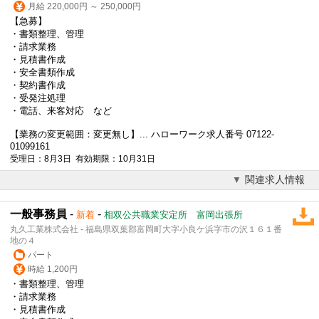
月給 220,000円 ～ 250,000円
【急募】
・書類整理、管理
・請求業務
・見積書作成
・安全書類作成
・契約書作成
・受発注処理
・電話、来客対応 など
【業務の変更範囲：変更無し】... ハローワーク求人番号 07122-
01099161
受理日：8月3日 有効期限：10月31日
関連求人情報
一般事務員
-
-
新着
相双公共職業安定所 富岡出張所
丸久工業株式会社 - 福島県双葉郡富岡町大字小良ケ浜字市の沢１６１番
地の４
パート
時給 1,200円
・書類整理、管理
・請求業務
・見積書作成