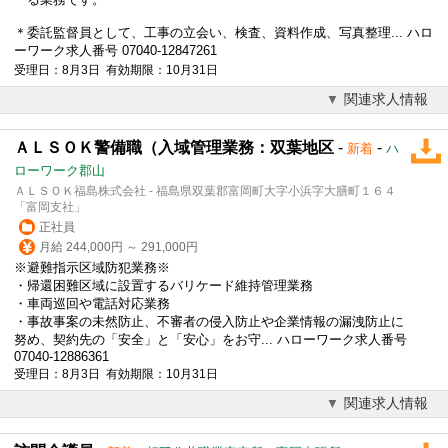
＊委託監督員として、工事の立会い、検査、資料作成、写真整理... ハロ
ーワーク求人番号 07040-12847261
受理日：8月3日 有効期限：10月31日
関連求人情報
ＡＬＳＯＫ警備職（入域管理業務：双葉地区
-
-
新着
ハ
ローワーク郡山
ＡＬＳＯＫ福島株式会社 - 福島県双葉郡富岡町大字小浜字大膳町１６４
「富岡支社」
正社員
月給 244,000円 ～ 291,000円
※避難指示区域防犯業務※
・帰還困難区域に設置するバリケード維持管理業務
・車両巡回や電話対応業務
・事故事案の未然防止、不審者の侵入防止や企業情報の漏洩防止に
努め、契約先の「安全」と「安心」をお守... ハローワーク求人番号
07040-12886361
受理日：8月3日 有効期限：10月31日
関連求人情報