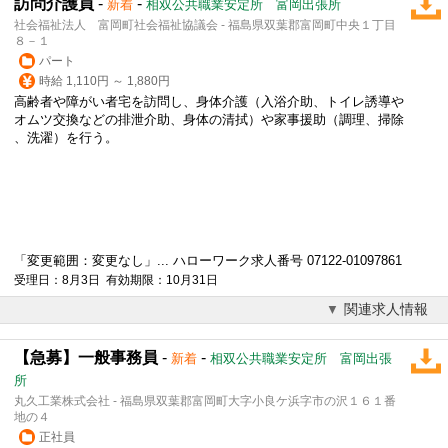
訪問介護員
-
-
新着
相双公共職業安定所 富岡出張所
社会福祉法人 富岡町社会福祉協議会 - 福島県双葉郡富岡町中央１丁目
８－１
パート
時給 1,110円 ～ 1,880円
高齢者や障がい者宅を訪問し、身体介護（入浴介助、トイレ誘導や
オムツ交換などの排泄介助、身体の清拭）や家事援助（調理、掃除
、洗濯）を行う。
「変更範囲：変更なし」... ハローワーク求人番号 07122-01097861
受理日：8月3日 有効期限：10月31日
関連求人情報
【急募】一般事務員
-
-
新着
相双公共職業安定所 富岡出張
所
丸久工業株式会社 - 福島県双葉郡富岡町大字小良ケ浜字市の沢１６１番
地の４
正社員