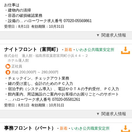
お仕事は
・建物内の清掃
・容器の破損確認業務
・設備の... ハローワーク求人番号 07020-05569861
受理日：8月1日 有効期限：10月31日
関連求人情報
ナイトフロント（富岡町）
-
-
新着
いわき公共職業安定所
株式会社 蓬人館 - 福島県双葉郡富岡町小浜４４－２
ホテル蓬人館
正社員
月給 200,000円 ～ 280,000円
・チェックイン、チェックアウト業務
・鍵の受け渡し、会計のためのＰＣ入力
・宿泊予約（システム導入）、電話やＯＴＡの予約受付、ＰＣ入力
・館内案内、周辺施設のご案内やお客様のお困りごとへのサポート
・... ハローワーク求人番号 07020-05581261
受理日：8月1日 有効期限：10月31日
関連求人情報
事務フロント（パート）
-
-
新着
いわき公共職業安定所