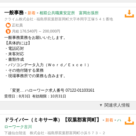
一般事務
-
-
新着
相双公共職業安定所 富岡出張所
クライム株式会社 - 福島県双葉郡富岡町大字本岡字王塚５４１番地
正社員
月給 176,540円 ～ 200,000円
一般事務業務をお願いいたします。
【具体的には】
・電話応対
・来客対応
・書類作成
・パソコンデータ入力（Ｗｏｒｄ／Ｅｘｃｅｌ）
・その他付随する業務
・現場事務所での業務も含みます。
「変更... ハローワーク求人番号 07122-01103161
受理日：8月3日 有効期限：10月31日
関連求人情報
ドライバー（ミキサー車）【双葉郡富岡町】
-
-
新着
ハ
ローワーク古川
下越仙台陸送 株式会社 - 福島県双葉郡富岡町小浜５７３－２