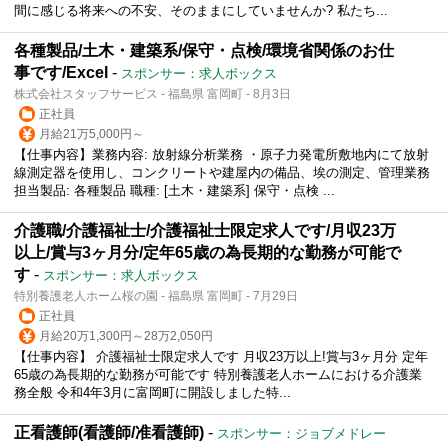
間に感じる将来への不安、そのままにしていませんか? 私たち...
各種製品/土木・建築系/保守・点検/環境省関係のお仕
事です/Excel
-
スポンサー：求人ボックス
株式会社スタッフサービス - 福島県 富岡町 - 8月3日
正社員
月給21万5,000円～
【仕事内容】業務内容: 放射線分析業務 ・原子力発電所敷地内にて放射
線測定器を使用し、コンクリートや建屋内の備品、埃の測定、管理業務
担当製品: 各種製品 職種: [土木・建築系] 保守・点検 ...
介護職/介護福祉士/介護福祉士限定求人です/月収23万
以上/賞与3ヶ月分/定年65歳の為長期的な勤務が可能で
す
-
スポンサー：求人ボックス
特別養護老人ホーム桜の園 - 福島県 富岡町 - 7月29日
正社員
月給20万1,300円～28万2,050円
【仕事内容】 介護福祉士限定求人です 月収23万以上!賞与3ヶ月分 定年
65歳の為長期的な勤務が可能です 特別養護老人ホームにおける介護業
務全般 令和4年3月に富岡町に開設しました特...
正看護師(看護師/准看護師)
-
スポンサー：ジョブメドレー