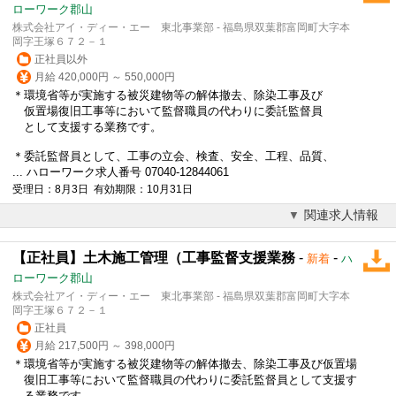
ローワーク郡山
株式会社アイ・ディー・エー 東北事業部 - 福島県双葉郡富岡町大字本
岡字王塚６７２－１
正社員以外
月給 420,000円 ～ 550,000円
＊環境省等が実施する被災建物等の解体撤去、除染工事及び
仮置場復旧工事等において監督職員の代わりに委託監督員
として支援する業務です。
＊委託監督員として、工事の立会、検査、安全、工程、品質、
... ハローワーク求人番号 07040-12844061
受理日：8月3日 有効期限：10月31日
関連求人情報
【正社員】土木施工管理（工事監督支援業務
-
-
新着
ハ
ローワーク郡山
株式会社アイ・ディー・エー 東北事業部 - 福島県双葉郡富岡町大字本
岡字王塚６７２－１
正社員
月給 217,500円 ～ 398,000円
＊環境省等が実施する被災建物等の解体撤去、除染工事及び仮置場
復旧工事等において監督職員の代わりに委託監督員として支援す
る業務です。