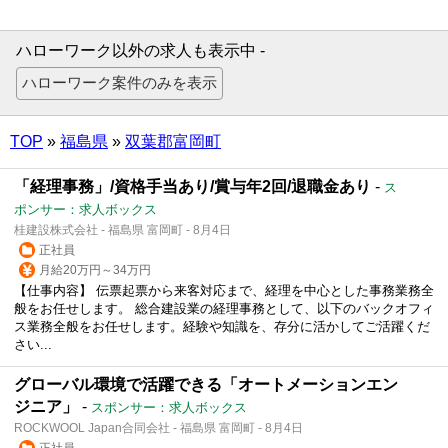
ハローワーク以外の求人も表示中 -
TOP
»
福島県
»
双葉郡富岡町
「経理事務」/資格手当あり/賞与年2回/退職金あり
-
ス
ポンサー：求人ボックス
桂建設株式会社 - 福島県 富岡町 - 8月4日
正社員
月給20万円～34万円
【仕事内容】 伝票起票から来客対応まで、経理を中心とした事務業務全
般をお任せします。 総合建設業の経理事務として、以下のバックオフィ
ス業務全般をお任せします。経験や知識を、存分に活かしてご活躍くだ
さい...
グローバル環境で活躍できる「オートメーションエン
ジニア」
-
スポンサー：求人ボックス
ROCKWOOL Japan合同会社 - 福島県 富岡町 - 8月4日
正社員