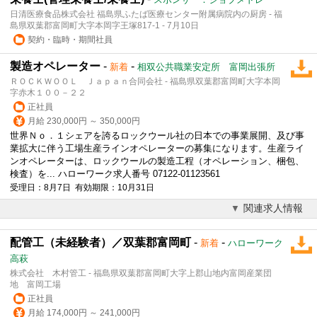
日清医療食品株式会社 福島県ふたば医療センター附属病院内の厨房 - 福
島県双葉郡富岡町大字本岡字王塚817-1 - 7月10日
契約・臨時・期間社員
製造オペレーター
-
-
新着
相双公共職業安定所 富岡出張所
ＲＯＣＫＷＯＯＬ Ｊａｐａｎ合同会社 - 福島県双葉郡富岡町大字本岡
字赤木１００－２２
正社員
月給 230,000円 ～ 350,000円
世界Ｎｏ．１シェアを誇るロックウール社の日本での事業展開、及び事
業拡大に伴う工場生産ラインオペレーターの募集になります。生産ライ
ンオペレーターは、ロックウールの製造工程（オペレーション、梱包、
検査）を... ハローワーク求人番号 07122-01123561
受理日：8月7日 有効期限：10月31日
関連求人情報
配管工（未経験者）／双葉郡富岡町
-
-
新着
ハローワーク
高萩
株式会社 木村管工 - 福島県双葉郡富岡町大字上郡山地内富岡産業団
地 富岡工場
正社員
月給 174,000円 ～ 241,000円