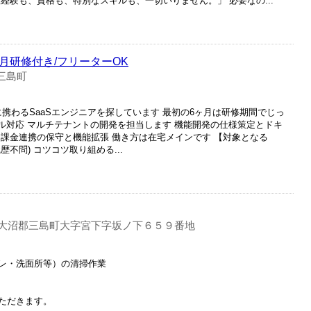
経験も、資格も、特別なスキルも、一切いりません。」 必要なの...
ヶ月研修付き/フリーターOK
三島町
に携わるSaaSエンジニアを探しています 最初の6ヶ月は研修期間でじっ
ラブル対応 マルチテナントの開発を担当します 機能開発の仕様策定とドキ
証 課金連携の保守と機能拡張 働き方は在宅メインです 【対象となる
不問) コツコツ取り組める...
大沼郡三島町大字宮下字坂ノ下６５９番地
レ・洗面所等）の清掃作業
ただきます。