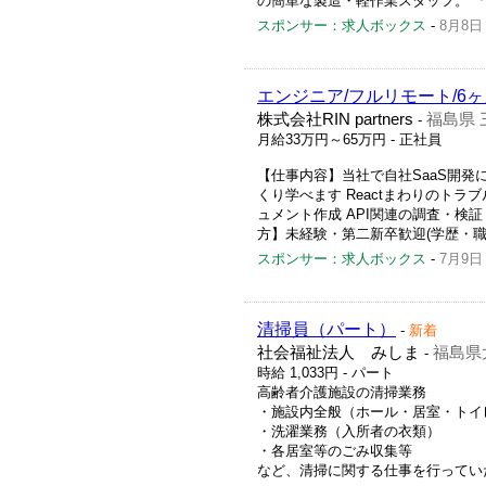
の簡単な製造・軽作業スタッフ。 「
スポンサー：求人ボックス
-
8月8日
エンジニア/フルリモート/6
株式会社RIN partners
福島県 
-
月給33万円～65万円
- 正社員
【仕事内容】当社で自社SaaS開発
くり学べます Reactまわりのト
ュメント作成 API関連の調査・検
方】未経験・第二新卒歓迎(学歴・職歴
スポンサー：求人ボックス
-
7月9日
清掃員（パート）
-
新着
社会福祉法人 みしま
福島県
-
時給 1,033円
- パート
高齢者介護施設の清掃業務
・施設内全般（ホール・居室・トイ
・洗濯業務（入所者の衣類）
・各居室等のごみ収集等
など、清掃に関する仕事を行ってい