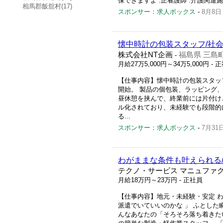
保できますよ :正看護師 :介護関連施設 
相馬郡飯舘村(17)
スポンサー：求人ボックス
-
8月8日
懐中時計の包装スタッフ/社会
株式会社NT企画
福島県 三島
-
月給27万5,000円～34万5,000円
- 
【仕事内容】懐中時計の包装スタッ
開始。 製品の個包装、ラッピング
昼休憩を挟んで、終業前には片付け
ル化されており、未経験でも段階的
る...
スポンサー：求人ボックス
-
7月31
わがままな条件も叶えられる
テクノ・サービス マニュファ
月給18万円～23万円
- 正社員
【仕事内容】地元・未経験・安定 
派遣でいていいのかな 」 ふとした
んなあなたの「そろそろ落ち着きた