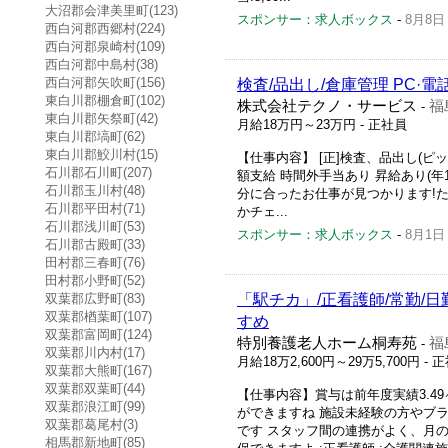
大沼郡会津美里町(123)
スポンサー：求人ボックス
-
8月8日
西白河郡西郷村(224)
西白河郡泉崎村(109)
西白河郡中島村(38)
西白河郡矢吹町(156)
検査/品出し/倉庫管理 PC
東白川郡棚倉町(102)
株式会社テクノ・サービス
福
-
東白川郡矢祭町(42)
月給18万円～23万円
- 正社員
東白川郡塙町(62)
東白川郡鮫川村(15)
【仕事内容】 [正]検査、品出し(ピッ
石川郡石川町(207)
額支給 時間外手当あり 昇給あり(年
石川郡玉川村(48)
分に合ったお仕事が見つかります!た
石川郡平田村(71)
かチェ...
石川郡浅川町(53)
スポンサー：求人ボックス
-
8月1日
石川郡古殿町(33)
田村郡三春町(76)
田村郡小野町(52)
双葉郡広野町(83)
「駅チカ」/正看護師/常勤/
双葉郡楢葉町(107)
すめ
双葉郡富岡町(124)
特別養護老人ホーム桐寿苑
福
-
双葉郡川内村(17)
月給18万2,600円～29万5,700円
- 
双葉郡大熊町(167)
双葉郡双葉町(44)
【仕事内容】賞与は前年度実績3.4
双葉郡浪江町(99)
ができますね 施設未経験の方やブ
双葉郡葛尾村(3)
です スタッフ間の連携がよく、月の
相馬郡新地町(85)