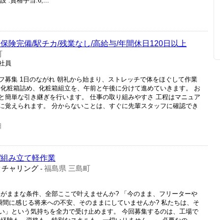
:資格手当:6,...
保険完備/駅チカ/残業なし/高給与/年間休日120日以上
町
正社員
フ募集 1日のながれ 朝礼から始まり、ストレッチで体をほぐして作業
、化粧箱詰め、化粧箱組立を、午前と午後に分けて進めていきます。 お
と簡単な引き継ぎを行います。 仕事の取り組みやすさ 工程はマニュア
に覚えられます。 分からないことは、すぐに先輩スタッフに確認でき
日
/組み立て軽作業
クチャリング
福島県 三島町
-
わがままな条件、全部ここで叶えませんか? 「今のまま、フリーターや
瞬間に感じる将来への不安、そのままにしていませんか? 私たちは、そ
い」という気持ちを全力で受け止めます。 今回募集するのは、工場で