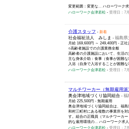
変更範囲：変更な... ハローワーク求人番号
ハローワーク会津若松
-
受理日：7月
介護スタッフ
-
新着
社会福祉法人 みしま
福島県
-
月給 169,600円 ～ 249,400円
- 正社
○高齢者施設での介護業務全般
高齢者の介護施設において、生活の
主な身体介助：食事（食事が困難な
入浴（自身で入浴することが困難な利用者
ハローワーク会津若松
-
受理日：7月
マルチワーカー（無期雇用派
奥会津地域づくり協同組合
福
-
月給 225,500円
- 無期雇用
奥会津地域づくり協同組合は、福島
和村三町村にある複数の事業所を対
す。組合の正職員（マルチワーカー
的な雇用環境の... ハローワーク求人番号 
ハローワーク会津若松
-
受理日：7月