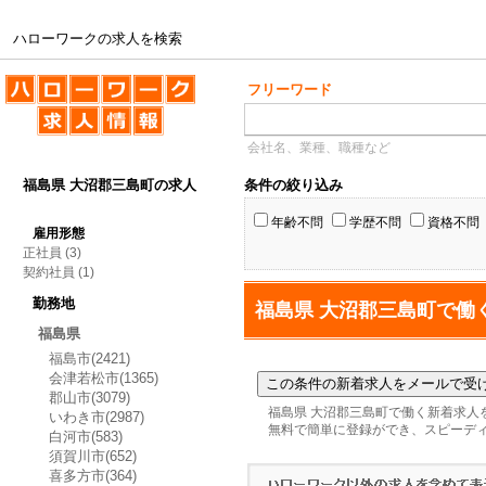
ハローワークの求人を検索
ハローワークの求人を検索
フリーワード
会社名、業種、職種など
福島県 大沼郡三島町の求人
条件の絞り込み
年齢不問
学歴不問
資格不問
雇用形態
正社員
(3)
契約社員
(1)
勤務地
福島県 大沼郡三島町で働
福島県
福島市(2421)
会津若松市(1365)
郡山市(3079)
福島県 大沼郡三島町で働く新着求人
いわき市(2987)
無料で簡単に登録ができ、スピーデ
白河市(583)
須賀川市(652)
喜多方市(364)