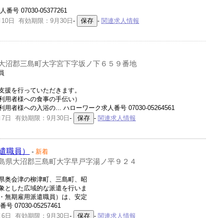
 07030-05377261
10日 有効期限：9月30日
-
-
関連求人情報
大沼郡三島町大字宮下字坂ノ下６５９番地
員
支援を行っていただきます。
利用者様への食事の手伝い）
様への入浴の... ハローワーク求人番号 07030-05264561
7日 有効期限：9月30日
-
-
関連求人情報
遣職員）
-
新着
島県大沼郡三島町大字早戸字湯ノ平９２４
県奥会津の柳津町、三島町、昭
象とした広域的な派遣を行いま
・無期雇用派遣職員）は、安定
07030-05257461
6日 有効期限：9月30日
-
-
関連求人情報