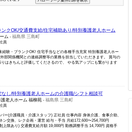
ランクOK/交通費支給/住宅補助あり/特別養護老人ホーム
ーム
福島県 三島町
-
正社員
未経験・ブランクOK! 住宅手当などの各種手当充実 特別養護老人ホー
び外部関係機関との連絡調整等の業務を担当していただきます。 賞与の
 頑張りはきちんと評価してくださるので、 やる気アップにも繋がります
ぼなし/特別養護老人ホームの介護職/シフト相談可
養護老人ホーム 福柳苑
福島県 三島町
-
正社員
パー(介護職員・介護スタッフ) 正社員 仕事内容 身体介護、食事介助、
換、レク企画・運営 給与・手当 月給172,600〜254,700円
:実費(上限あり) 交通費支給月額:19,000円 勤務調整手当:14,700円 資格手