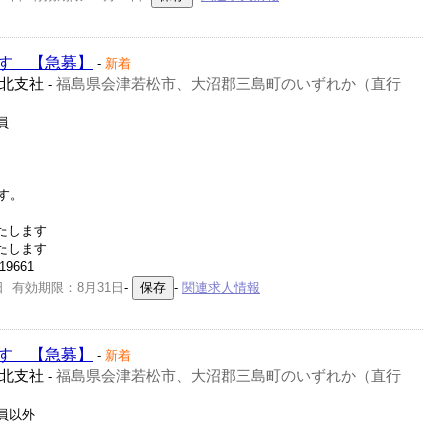
す 【急募】
-
新着
北支社
福島県会津若松市、大沼郡三島町のいずれか（直行
-
員
す。
たします
たします
19661
日 有効期限：8月31日
-
-
関連求人情報
す 【急募】
-
新着
北支社
福島県会津若松市、大沼郡三島町のいずれか（直行
-
社員以外