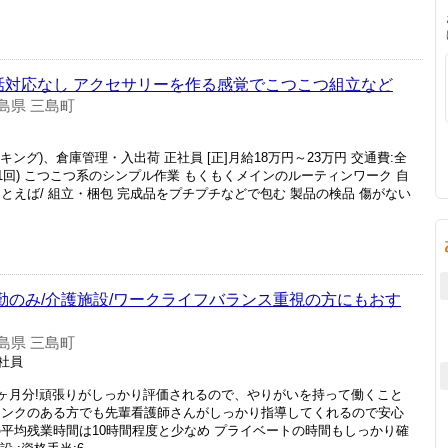
·電話対応なし アクセサリーを作る感覚でこつこつ組立など
島県 三島町
キング)、倉庫管理・入出荷 正社員 [正]月給18万円～23万円 交通費:全
1回) こつこつ系のシンプル作業 もくもくメインのルーティンワーク 自
とえば/ 組立・梱包 完成品をプチプチなどで包む 製品の検品 傷がない
日勤のみ/介護施設/ワークライフバランス重視の方にもおす
島県 三島町
正社員
9ヶ月分!頑張りがしっかり評価されるので、やりがいを持って働くこと
ランクのある方でも先輩看護師さんがしっかり指導してくれるので安心
平均残業時間は10時間程度と少なめ プライベートの時間もしっかり確