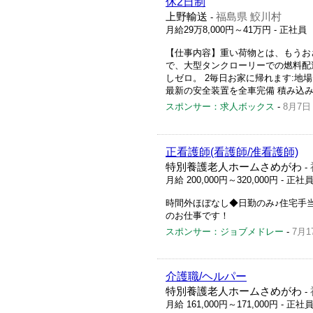
休2日制
上野輸送
福島県 鮫川村
-
月給29万8,000円～41万円
- 正社員
【仕事内容】重い荷物とは、もうおさ
で、大型タンクローリーでの燃料配送
しゼロ。 2毎日お家に帰れます:地
最新の安全装置を全車完備 積み込み 出
スポンサー：求人ボックス
-
8月7日
正看護師(看護師/准看護師)
特別養護老人ホームさめがわ
-
月給 200,000円～320,000円
- 正社
時間外ほぼなし◆日勤のみ♪住宅手
のお仕事です！
スポンサー：ジョブメドレー
-
7月1
介護職/ヘルパー
特別養護老人ホームさめがわ
-
月給 161,000円～171,000円
- 正社