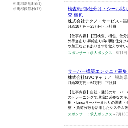
相馬郡新地町(81)
検査/梱包/仕分け・シール貼
相馬郡飯舘村(17)
査·梱包
株式会社テクノ・サービス
福
-
月給18万円～23万円
- 正社員
【仕事内容】 [正]検査、梱包、仕分け
外手当あり 昇給あり(年1回) 仕分
や加工などもあります!) 覚えやすい
スポンサー：求人ボックス
-
8月1日
サーバー構築エンジニア募集 在
株式会社GVCキャリア
福島県
-
月給38万円～64万円
- 正社員
【仕事内容】自社・受託のサーバー
のトレーニングで現場に必要なスキ
用 ・Linuxサーバーまわりの調
整 ・負荷分散を活用したシステム改善
スポンサー：求人ボックス
-
7月13