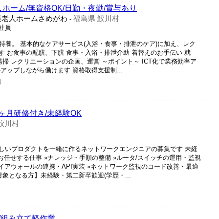
ホーム/無資格OK/日勤・夜勤/賞与あり
護老人ホームさめがわ
福島県 鮫川村
-
正社員
特養。 基本的なケアサービス(入浴・食事・排泄のケア)に加え、レク
 お食事の配膳、下膳 食事・入浴・排泄介助 着替えのお手伝い 就
清掃 レクリエーションの企画、運営 ～ポイント～ ICT化で業務効率ア
アップしながら働けます 資格取得支援制...
日
6ヶ月研修付き/未経験OK
鮫川村
しいプロダクトを一緒に作るネットワークエンジニアの募集です 未経
お任せする仕事 »ナレッジ・手順の整備 »ルータ/スイッチの運用・監視
ファイアウォールの連携・API実装 »ネットワーク監視のコード改善・最適
象となる方】未経験・第二新卒歓迎(学歴・...
/組み立て軽作業