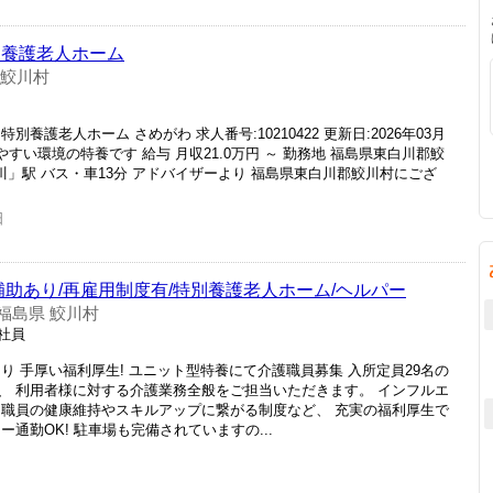
別養護老人ホーム
 鮫川村
養護老人ホーム さめがわ 求人番号:10210422 更新日:2026年03月
やすい環境の特養です 給与 月収21.0万円 ～ 勤務地 福島県東白川郡鮫
城浅川」駅 バス・車13分 アドバイザーより 福島県東白川郡鮫川村にござ
日
補助あり/再雇用制度有/特別養護老人ホーム/ヘルパー
福島県 鮫川村
正社員
り 手厚い福利厚生! ユニット型特養にて介護職員募集 入所定員29名の
、 利用者様に対する介護業務全般をご担当いただきます。 インフルエ
 職員の健康維持やスキルアップに繋がる制度など、 充実の福利厚生で
通勤OK! 駐車場も完備されていますの...