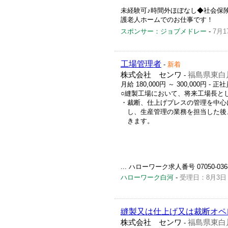
未経験可♪時間外ほぼなし◆社会保
護老人ホームでのお仕事です！
スポンサー：ジョブメドレー
-
7月1
工場管理者
-
新着
株式会社 センワ
福島県東白
-
月給 180,000円 ～ 300,000円
- 正社
○縫製工場において、将来工場長と
・裁断、仕上げプレスの管理を中心
し、生産管理の業務を担当した後
きます。
... ハローワーク求人番号 07050-036
ハローワーク白河
-
受理日：8月3日
縫製又は仕上げ又は裁断オペ
株式会社 センワ
福島県東白
-