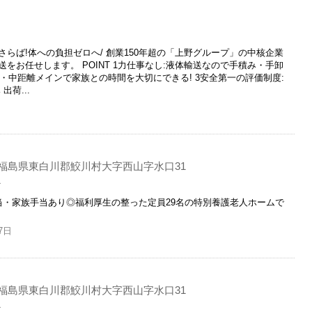
らば!体への負担ゼロへ/ 創業150年超の「上野グループ」の中核企業
をお任せします。 POINT 1力仕事なし:液体輸送なので手積み・手卸
場・中距離メインで家族との時間を大切にできる! 3安全第一の評価制度:
荷...
福島県東白川郡鮫川村大字西山字水口31
員
当・家族手当あり◎福利厚生の整った定員29名の特別養護老人ホームで
7日
福島県東白川郡鮫川村大字西山字水口31
員