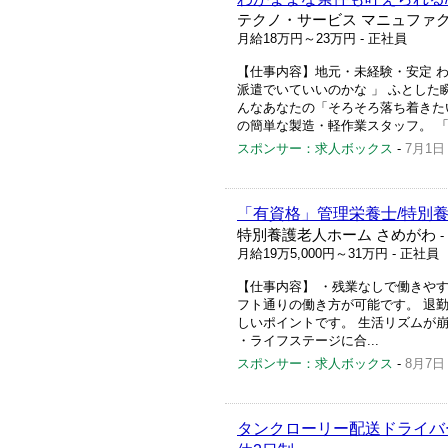
テクノ・サービス マニュファ
月給18万円～23万円
- 正社員
【仕事内容】地元・未経験・安定 
派遣でいていいのかな 」 ふとした
んなあなたの「そろそろ落ち着きた
の簡単な製造・軽作業スタッフ。 「
スポンサー：求人ボックス
-
7月1日
「有資格」管理栄養士/特別
特別養護老人ホーム さめがわ
-
月給19万5,000円～31万円
- 正社員
【仕事内容】 ・残業なしで働きやす
フト通りの働き方が可能です。 退
しいポイントです。 生活リズムが
・ライフステージに合...
スポンサー：求人ボックス
-
8月7日
タンクローリー配送ドライバー