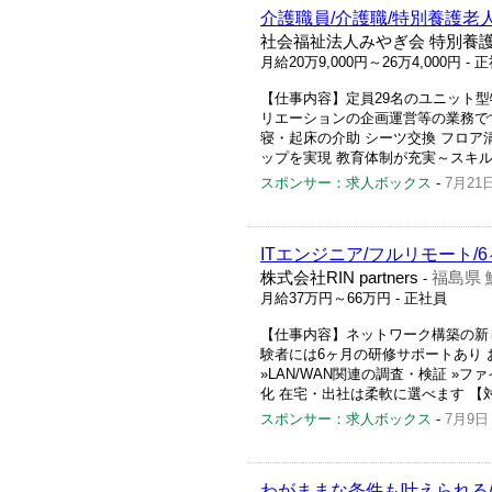
介護職員/介護職/特別養護老人
社会福祉法人みやぎ会 特別養
月給20万9,000円～26万4,000円
- 
【仕事内容】定員29名のユニット型
リエーションの企画運営等の業務です
寝・起床の介助 シーツ交換 フロア
ップを実現 教育体制が充実～スキル
スポンサー：求人ボックス
-
7月21
ITエンジニア/フルリモート/
株式会社RIN partners
福島県 
-
月給37万円～66万円
- 正社員
【仕事内容】ネットワーク構築の新
験者には6ヶ月の研修サポートあり 
»LAN/WAN関連の調査・検証 »
化 在宅・出社は柔軟に選べます 【対
スポンサー：求人ボックス
-
7月9日
わがままな条件も叶えられる