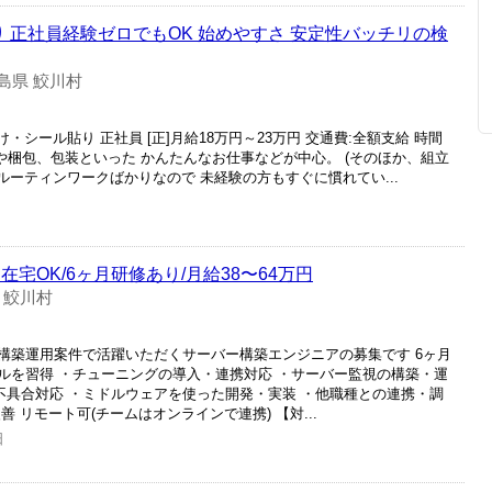
り 正社員経験ゼロでもOK 始めやすさ 安定性バッチリの検
島県 鮫川村
・シール貼り 正社員 [正]月給18万円～23万円 交通費:全額支給 時間
けや梱包、包装といった かんたんなお仕事などが中心。 (そのほか、組立
ルーティンワークばかりなので 未経験の方もすぐに慣れてい...
宅OK/6ヶ月研修あり/月給38〜64万円
 鮫川村
構築運用案件で活躍いただくサーバー構築エンジニアの募集です 6ヶ月
ルを習得 ・チューニングの導入・連携対応 ・サーバー監視の構築・運
査・不具合対応 ・ミドルウェアを使った開発・実装 ・他職種との連携・調
 リモート可(チームはオンラインで連携) 【対...
日