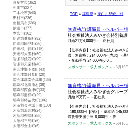
喜多方市(362)
相馬市(327)
二本松市(543)
TOP
»
福島県
»
東白川郡鮫川村
田村市(236)
南相馬市(696)
伊達市(377)
無資格/介護職員・ヘルパー/
本宮市(362)
社会福祉法人みやぎ会特別養護
伊達郡桑折町(92)
月給21万4,000円～
- 正社員
伊達郡国見町(36)
伊達郡川俣町(115)
【仕事内容】: 社会福祉法人みやぎ会 
安達郡大玉村(60)
員 : 無資格 : 214,000円- [内訳] 
岩瀬郡鏡石町(99)
・夜勤手当 24,000円(6,0...
岩瀬郡天栄村(46)
スポンサー：求人ボックス
-
6月16
南会津郡下郷町(43)
南会津郡只見町(20)
南会津郡南会津町(138)
耶麻郡北塩原村(39)
無資格/介護職員・ヘルパー/
耶麻郡西会津町(33)
社会福祉法人みやぎ会グループ
耶麻郡磐梯町(29)
月給19万円～
- 正社員
耶麻郡猪苗代町(106)
河沼郡会津坂下町(130)
【仕事内容】: 社会福祉法人みやぎ会 
河沼郡湯川村(24)
: 190,000円- [内訳] ・基本給 145
河沼郡柳津町(58)
遇改善支援手当 6,000円 ・夜...
大沼郡三島町(6)
スポンサー：求人ボックス
-
6月16
大沼郡金山町(6)