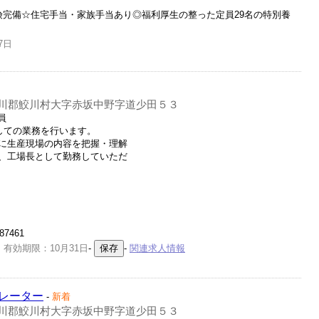
険完備☆住宅手当・家族手当あり◎福利厚生の整った定員29名の特別養
7日
川郡鮫川村大字赤坂中野字道少田５３
員
しての業務を行います。
に生産現場の内容を把握・理解
、工場長として勤務していただ
87461
 有効期限：10月31日
-
-
関連求人情報
レーター
-
新着
川郡鮫川村大字赤坂中野字道少田５３