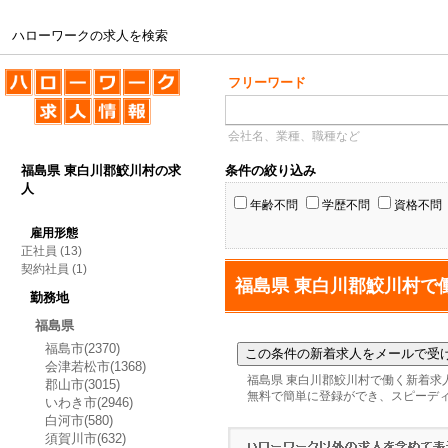
ハローワークの求人を検索
ハローワークの求人を検索
フリーワード
会社名、業種、職種など
福島県 東白川郡鮫川村の求
条件の絞り込み
人
年齢不問
学歴不問
資格不問
雇用形態
正社員
(13)
契約社員
(1)
福島県 東白川郡鮫川村で
勤務地
福島県
福島市(2370)
会津若松市(1368)
福島県 東白川郡鮫川村で働く新着求
郡山市(3015)
無料で簡単に登録ができ、スピーデ
いわき市(2946)
白河市(580)
須賀川市(632)