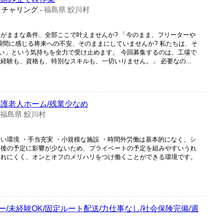
クチャリング
福島県 鮫川村
-
わがままな条件、全部ここで叶えませんか? 「今のまま、フリーターや
瞬間に感じる将来への不安、そのままにしていませんか? 私たちは、そ
い」という気持ちを全力で受け止めます。 今回募集するのは、工場で
経験も、資格も、特別なスキルも、一切いりません。」 必要なの...
養護老人ホーム/残業少なめ
福島県 鮫川村
い環境 ・手当充実 ・小規模な施設 ・時間外労働は基本的になく、シ
勤後の予定に影響が少ないため、プライベートの予定を組みやすいうれ
崩れにくく、オンとオフのメリハリをつけ働くことができる環境です。
/未経験OK/固定ルート配送/力仕事なし/社会保険完備/週