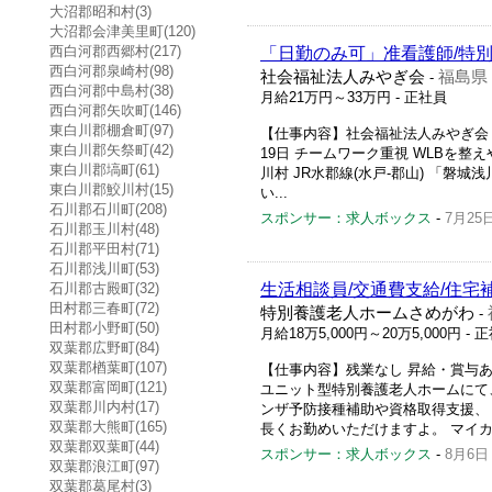
大沼郡昭和村(3)
大沼郡会津美里町(120)
西白河郡西郷村(217)
「日勤のみ可」准看護師/特
西白河郡泉崎村(98)
社会福祉法人みやぎ会
福島県
-
西白河郡中島村(38)
月給21万円～33万円
- 正社員
西白河郡矢吹町(146)
東白川郡棚倉町(97)
【仕事内容】社会福祉法人みやぎ会 特別
東白川郡矢祭町(42)
19日 チームワーク重視 WLBを整え
東白川郡塙町(61)
川村 JR水郡線(水戸-郡山) 「磐
東白川郡鮫川村(15)
い...
石川郡石川町(208)
スポンサー：求人ボックス
-
7月25
石川郡玉川村(48)
石川郡平田村(71)
石川郡浅川町(53)
石川郡古殿町(32)
生活相談員/交通費支給/住宅
田村郡三春町(72)
特別養護老人ホームさめがわ
-
田村郡小野町(50)
月給18万5,000円～20万5,000円
- 
双葉郡広野町(84)
双葉郡楢葉町(107)
【仕事内容】残業なし 昇給・賞与あ
双葉郡富岡町(121)
ユニット型特別養護老人ホームにて
双葉郡川内村(17)
ンザ予防接種補助や資格取得支援、
双葉郡大熊町(165)
長くお勤めいただけますよ。 マイカー
双葉郡双葉町(44)
スポンサー：求人ボックス
-
8月6日
双葉郡浪江町(97)
双葉郡葛尾村(3)