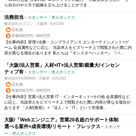
ら自分のやり方で組織を立ち上げることができ...
法務担当
-
スポンサー：求人ボックス
株式会社カプコン - 大阪府 - 6月23日
正社員
年収800万円～900万円
【仕事内容】管理>法務・コンプライアンス エンターテインメント>ゲ
ーム 会員属性などに応じ、当該求人をビズリーチ上で閲覧された際に内
容が異なる場合があります 私たちは『モンスターハンター』『バ...
「大阪/法人営業」人材×IT×法人営業/裁量大/インセン
ティブ有
-
スポンサー：求人ボックス
株式会社FUSIONIA - 大阪府 - 6月23日
正社員
年収500万円～600万円
【仕事内容】営業>法人営業 IT・インターネット>その他 会員属性など
に応じ、当該求人をビズリーチ上で閲覧された際に内容が異なる場合が
あります 「人材(無形)」×「法人」×「IT」という市場価...
大阪/「Webエンジニア」営業20名超のサポート体制
選べる案件×成長環境/リモート・フレックス
-
スポンサ
ー：求人ボックス