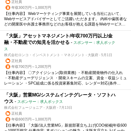
正社員
年収300万円～1,000万円
【仕事内容】 Webマーケティング事業を展開している当社において、
Webサービスアドバイザーとしてご活躍いただきます。 内科や歯医者な
どの開業医や弁護士事務所などのお客様が抱える課題をWebサービス...
「大阪」アセットマネジメント/年収700万円以上/金
融・不動産での知見を活かせる
-
スポンサー：求人ボック
ス
株式会社ロンコ・インベストメント・マネジメント - 大阪府 - 5月1日
正社員
年収700万円～1,200万円
【仕事内容】 〇アクイジション(取得業務) ・不動産開発物件の仕入れ
・不動産デューデリジェンス ・開発スキームの立案、資金・収益シミュ
レーション ・SPC組成に係る投資家募集対応、レンダー対応(条件...
「大阪」営業MG/システムインテグレータ・ソフトハ
ウス
-
スポンサー：求人ボックス
株式会社フュージョニア - 大阪府 - 7月13日
正社員
年収600万円～1,000万円
【仕事内容】「大阪/法人営業MG」新規部署立ち上げ|COO候補|年収600
～1000万想定 仕事内容: 本ポジションの魅力 ・大阪支店立ち上げ 一か