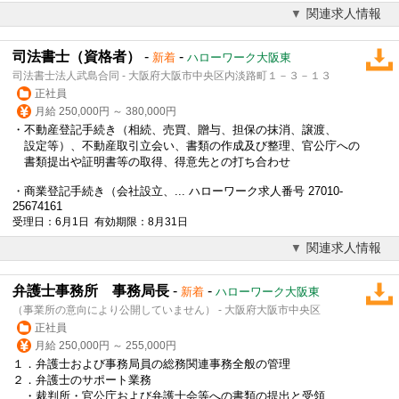
関連求人情報
司法書士（資格者）
-
-
新着
ハローワーク大阪東
司法書士法人武島合同 - 大阪府大阪市中央区内淡路町１－３－１３
正社員
月給 250,000円 ～ 380,000円
・不動産登記手続き（相続、売買、贈与、担保の抹消、譲渡、
設定等）、不動産取引立会い、書類の作成及び整理、官公庁への
書類提出や証明書等の取得、得意先との打ち合わせ
・商業登記手続き（会社設立、... ハローワーク求人番号 27010-
25674161
受理日：6月1日 有効期限：8月31日
関連求人情報
弁護士事務所 事務局長
-
-
新着
ハローワーク大阪東
（事業所の意向により公開していません） - 大阪府大阪市中央区
正社員
月給 250,000円 ～ 255,000円
１．弁護士および事務局員の総務関連事務全般の管理
２．弁護士のサポート業務
・裁判所・官公庁および弁護士会等への書類の提出と受領