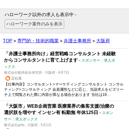
ハローワーク以外の求人も表示中 -
TOP
»
専門的・技術的職業
»
弁護士事務所
»
大阪府
「弁護士事務所向け」経営戦略コンサルタント 未経験
からコンサルタントに育て上げます
-
スポンサー：求人ボ
ックス
株式会社船井総合研究所 - 大阪府 - 8月7日
正社員
【仕事内容】コンサルタント>マーケティングコンサルタント コンサル
ティング>コンサルティング 会員属性などに応じ、当該求人をビズリー
チ上で閲覧された際に内容が異なる場合があります 当社は19...
「大阪市」WEB企画営業 医療業界の集客支援/治療の
選択肢を増やす インセン有 転勤無 年休125日
-
スポン
サー：求人ボックス
株式会社grits - 大阪府 - 5月1日