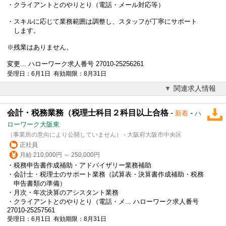
・クライアントとのやりとり（電話・メール対応等）
・スキルに応じて業務範囲は調整し、スタッフが丁寧にサポート
します。
※残業はありません。
変更... ハローワーク求人番号 27010-25256261
受理日：6月1日 有効期限：8月31日
関連求人情報
会計・税務業務（税理士科目２科目以上合格
-
-
新着
ハ
ローワーク大阪東
（事業所の意向により公開していません） - 大阪府大阪市中央区
正社員
月給 210,000円 ～ 250,000円
・税務申告書作成補助・アドバイザリー業務補助
・会計士・税理士のサポート業務（試算表・決算書作成補助・税務
申告書類の準備）
・月次・年次決算のアシスタント業務
・クライアントとのやりとり（電話・メ... ハローワーク求人番号
27010-25257561
受理日：6月1日 有効期限：8月31日