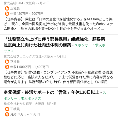
株式会社BTM - 大阪府 - 7月28日
正社員
年収420万円～500万円
【仕事内容】 同社は「日本の全世代を活性化する」をMissionとして掲
げ、 現在、全国の開発拠点(ラボ)と連携し最新技術を使ったWebシステ
ム開発と、地方の地場企業をDX化し世の中をデジタル化すべく...
「法務部立ち上げに伴う部長採用」組織強化、顧客満
足度向上に向けた社内法体制の構築
-
スポンサー：求人ボ
ックス
株式会社フェニックス管理 - 大阪府 - 7月1日
正社員
年収1,000万円～1,400万円
【仕事内容】管理>法務・コンプライアンス 不動産>不動産管理 会員属
性などに応じ、当該求人をビズリーチ上で閲覧された際に内容が異なる
場合があります 法務部隊の立ち上げに伴う部門責任者としての採用...
身元保証・終活サポートの「営業」年休130日以上
-
ス
ポンサー：求人ボックス
株式会社あかり保証 - 大阪府 - 8月4日
正社員
月給33万円～60万円