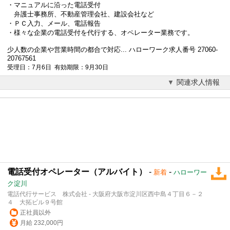
・マニュアルに沿った電話受付
弁護士事務所
、不動産管理会社、建設会社など
・ＰＣ入力、メール、電話報告
・様々な企業の電話受付を代行する、オペレーター業務です。
少人数の企業や営業時間の都合で対応... ハローワーク求人番号 27060-
20767561
受理日：7月6日 有効期限：9月30日
関連求人情報
電話受付オペレーター（アルバイト）
-
-
新着
ハローワー
ク淀川
電話代行サービス 株式会社 - 大阪府大阪市淀川区西中島４丁目６－２
４ 大拓ビル９号館
正社員以外
月給 232,000円