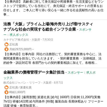
【仕事内容】 高齢者に対して身元保証や死後事務・生活支援などをワン
ストップで提供している当社にて、身元保証・終活サポートの営業をお
任せします。 ご本人に寄り添い安心を一緒に作る社会貢献性の高いお仕
事...
法務「大阪」プライム上場/海外売り上げ増/サスティ
ナブルな社会の実現する総合インフラ企業
-
スポンサ
ー：求人ボックス
カナデビア株式会社 - 大阪府 - 7月30日
正社員
月給29万5,000円～
【仕事内容】仕事内容: 同社の法務部にて、契約審査業務を中心に、法
務関連業務を担当していただきます。 ・契約審査業務 ・法律相談、法
的紛争・訴訟対応等 各部門からの契約審査相談に加えて、各種相...
金融業界の債権管理データ集計担当
-
スポンサー：求人ボ
ックス
株式会社ジャパン・リリーフ - 大阪府 - 8月7日
正社員 / 派遣社員
時給1,600円
【仕事内容】[雇用形態] 派遣社員 [給与] 1600円 日収例:11,200円(実働
7h/日) 研修14日間:給与同条件 [特徴] 服装自由 長期休暇あり フリーター
活躍 研修・教育制度充...