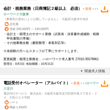
会計・税務業務（日商簿記２級以上 必須）
-
-
新着
ハ
ローワーク大阪東
（事業所の意向により公開していません） - 大阪府大阪市中央区
正社員
月給 200,000円 ～ 230,000円
・会計士・税理士のサポート業務（試算表・決算書作成補助・税務
申告書類の準備）
・その他事務全般（書類整理・来客対応等）
※未経験の方へもスタッフが丁寧にサポートします。
変更範囲：税理士業務全... ハローワーク求人番号 27010-35578861
受理日：8月3日 有効期限：10月31日
関連求人情報
電話受付オペレーター（アルバイト）
-
-
新着
ハローワー
ク淀川
電話代行サービス 株式会社 - 大阪府大阪市淀川区西中島４丁目６－２
４ 大拓ビル９号館
パート
時給 1,450円