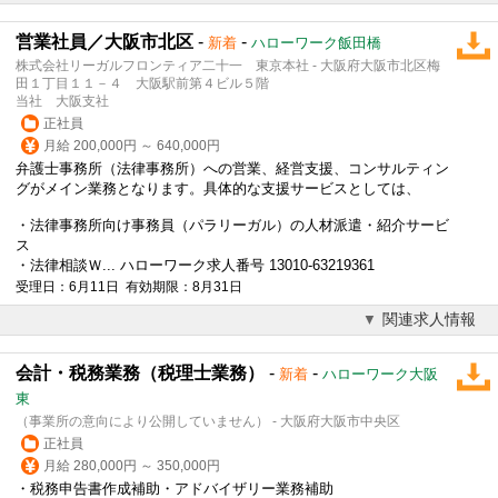
営業社員／大阪市北区
-
-
新着
ハローワーク飯田橋
株式会社リーガルフロンティア二十一 東京本社 - 大阪府大阪市北区梅
田１丁目１１－４ 大阪駅前第４ビル５階
当社 大阪支社
正社員
月給 200,000円 ～ 640,000円
弁護士事務所
（法律事務所）への営業、経営支援、コンサルティン
グがメイン業務となります。具体的な支援サービスとしては、
・法律事務所向け事務員（パラリーガル）の人材派遣・紹介サービ
ス
・法律相談Ｗ... ハローワーク求人番号 13010-63219361
受理日：6月11日 有効期限：8月31日
関連求人情報
会計・税務業務（税理士業務）
-
-
新着
ハローワーク大阪
東
（事業所の意向により公開していません） - 大阪府大阪市中央区
正社員
月給 280,000円 ～ 350,000円
・税務申告書作成補助・アドバイザリー業務補助