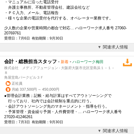
・マニュアルに沿った電話受付
弁護士事務所
、不動産管理会社、建設会社など
・ＰＣ入力、メール、電話報告
・様々な企業の電話受付を代行する、オペレーター業務です。
少人数の企業や営業時間の都合で対応... ハローワーク求人番号 27060-
20769761
受理日：7月6日 有効期限：9月30日
関連求人情報
会計・総務担当スタッフ
-
-
新着
ハローワーク梅田
株式会社 メディアフュージョン - 大阪府大阪市北区堂島浜１－１－
８
角屋堂島パークビル３Ｆ
正社員
月給 337,500円 ～ 450,000円
●管理会計業務；記帳・給与計算はすべてアウトソーシングで
行っており、社内では会計統制を重点的に行う。
・会計アウトソーシング先のマネージメント・指導を行う。
・予算管理・資金繰り予測・人件費管理・... ハローワーク求人番号
27020-41246261
受理日：7月3日 有効期限：9月30日
関連求人情報