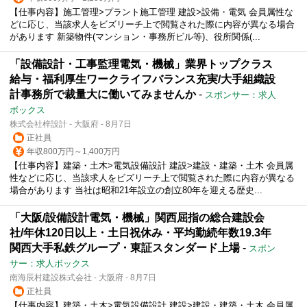
【仕事内容】施工管理>プラント施工管理 建設>設備・電気 会員属性な
どに応じ、当該求人をビズリーチ上で閲覧された際に内容が異なる場合
があります 新築物件(マンション・事務所ビル等)、役所関係(...
「設備設計・工事監理電気・機械」業界トップクラス
給与・福利厚生ワークライフバランス充実/大手組織設
計事務所で裁量大に働いてみませんか
-
スポンサー：求人
ボックス
株式会社梓設計 - 大阪府 - 8月7日
正社員
年収800万円～1,400万円
【仕事内容】建築・土木>電気設備設計 建設>建設・建築・土木 会員属
性などに応じ、当該求人をビズリーチ上で閲覧された際に内容が異なる
場合があります 当社は昭和21年設立の創立80年を迎える歴史...
「大阪/設備設計電気・機械」関西屈指の総合建設会
社/年休120日以上・土日祝休み・平均勤続年数19.3年
関西大手私鉄グループ・東証スタンダード上場
-
スポン
サー：求人ボックス
南海辰村建設株式会社 - 大阪府 - 8月7日
正社員
【仕事内容】建築・土木>電気設備設計 建設>建設・建築・土木 会員属