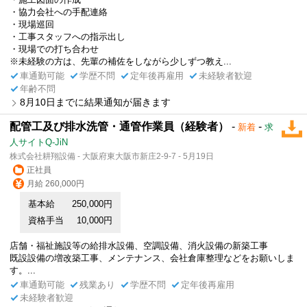
・協力会社への手配連絡
・現場巡回
・工事スタッフへの指示出し
・現場での打ち合わせ
※未経験の方は、先輩の補佐をしながら少しずつ教え...
車通勤可能
学歴不問
定年後再雇用
未経験者歓迎
年齢不問
8月10日までに結果通知が届きます
配管工及び排水洗管・通管作業員（経験者）
-
-
新着
求
人サイトQ-JiN
株式会社耕翔設備 - 大阪府東大阪市新庄2-9-7 - 5月19日
正社員
月給 260,000円
基本給
250,000円
資格手当
10,000円
店舗・福祉施設等の給排水設備、空調設備、消火設備の新築工事
既設設備の増改築工事、メンテナンス、会社倉庫整理などをお願いしま
す。...
車通勤可能
残業あり
学歴不問
定年後再雇用
未経験者歓迎