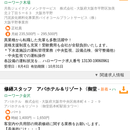
ローワーク木場
月島ジェイテクノメンテサービス 株式会社 - 大阪府大阪市平野区加美
北２丁目５ー６３ 大阪市平野
汚泥炭化燃料化事業所バイオコールプラントサービス（株）
大阪平野事業所
正社員
月給 235,500円 ～ 295,500円
異業種から転職した先輩も多数活躍中！
資格支援制度も充実！受験費用も会社が全額負担いたします。
＊下水道施設の運転管理業務（中央監視、
設備
点検、保守整備他）
・中央監視での運転操作
各
設備
の運転状況を... ハローワーク求人番号 13130-19060961
受理日：8月4日 有効期限：10月31日
関連求人情報
修繕スタッフ アパホテル＆リゾート〈御堂
-
-
新着
ハ
ローワーク金沢
アパホテル 株式会社 - 大阪府大阪市中央区南本町４－２－９
アパホテル＆リゾート〈御堂筋本町駅前タワー〉
パート
時給 1,400円 ～ 1,650円
客室内や共用部の簡易修繕に関する業務をお願いします。
【具体的には・・・】