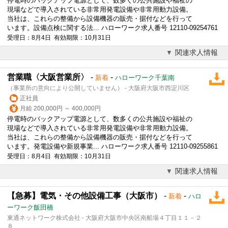
停電時のバックアップ電源として、数多くの公共施設や福祉の
現場などで導入されている非常用発電
設備
や非常用動力
設備
。
当社は、これらの整備から
設備
機器の販売・据付などを行って
います。
設備
点検に関する法... ハローワーク求人番号 12110-09254761
受理日：8月4日 有効期限：10月31日
関連求人情報
営業職〈大阪営業所〉
-
-
新着
ハローワーク千葉南
（事業所の意向により公開していません） - 大阪府大阪市西淀川区
正社員
月給 200,000円 ～ 400,000円
停電時のバックアップ電源として、数多くの公共施設や福祉の
現場などで導入されている非常用発電
設備
や非常用動力
設備
。
当社は、これらの整備から
設備
機器の販売・据付などを行って
います。発電
設備
や新規事業... ハローワーク求人番号 12110-09255861
受理日：8月4日 有効期限：10月31日
関連求人情報
【急募】電気・その他設備工事（大阪市）
-
-
新着
ハロ
ーワーク飯田橋
東通ネットワーク株式会社 - 大阪府大阪市中央区南船場４丁目１１－２
８