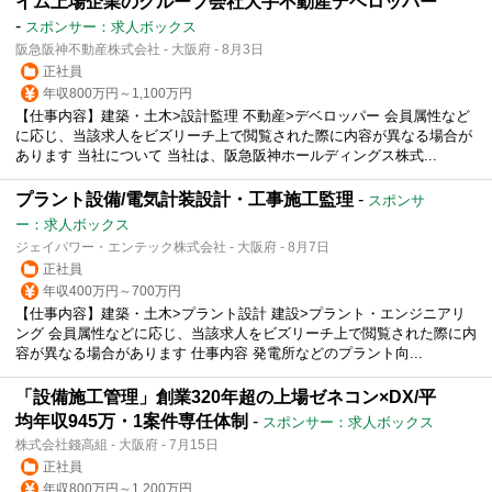
イム上場企業のグループ会社大手不動産デベロッパー
-
スポンサー：求人ボックス
阪急阪神不動産株式会社 - 大阪府 - 8月3日
正社員
年収800万円～1,100万円
【仕事内容】建築・土木>設計監理 不動産>デベロッパー 会員属性など
に応じ、当該求人をビズリーチ上で閲覧された際に内容が異なる場合が
あります 当社について 当社は、阪急阪神ホールディングス株式...
プラント設備/電気計装設計・工事施工監理
-
スポンサ
ー：求人ボックス
ジェイパワー・エンテック株式会社 - 大阪府 - 8月7日
正社員
年収400万円～700万円
【仕事内容】建築・土木>プラント設計 建設>プラント・エンジニアリ
ング 会員属性などに応じ、当該求人をビズリーチ上で閲覧された際に内
容が異なる場合があります 仕事内容 発電所などのプラント向...
「設備施工管理」創業320年超の上場ゼネコン×DX/平
均年収945万・1案件専任体制
-
スポンサー：求人ボックス
株式会社錢高組 - 大阪府 - 7月15日
正社員
年収800万円～1,200万円