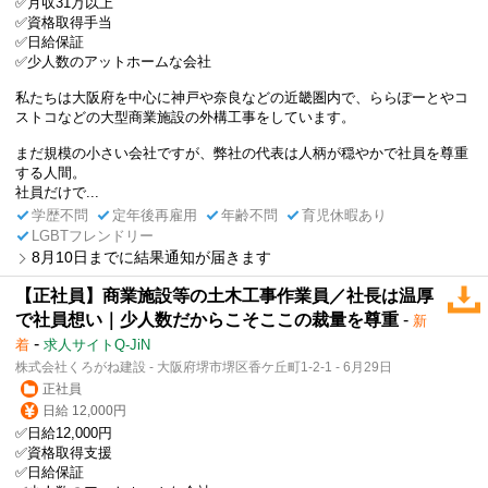
✅月収31万以上
✅資格取得手当
✅日給保証
✅少人数のアットホームな会社
私たちは大阪府を中心に神戸や奈良などの近畿圏内で、ららぽーとやコ
ストコなどの大型商業施設の外構工事をしています。
まだ規模の小さい会社ですが、弊社の代表は人柄が穏やかで社員を尊重
する人間。
社員だけで...
学歴不問
定年後再雇用
年齢不問
育児休暇あり
LGBTフレンドリー
8月10日までに結果通知が届きます
【正社員】商業施設等の土木工事作業員／社長は温厚
で社員想い｜少人数だからこそここの裁量を尊重
-
新
-
着
求人サイトQ-JiN
株式会社くろがね建設 - 大阪府堺市堺区香ケ丘町1-2-1 - 6月29日
正社員
日給 12,000円
✅日給12,000円
✅資格取得支援
✅日給保証