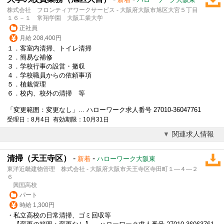
株式会社 フロンティアワークサービス - 大阪府大阪市旭区大宮５丁目
１６－１ 常翔学園 大阪工業大学
正社員
月給 208,400円
１．客室内清掃、トイレ清掃
２．簡易な補修
３．学校行事の設営・撤収
４．学校職員からの依頼事項
５．植栽管理
６．校内、校外の清掃 等
「変更範囲：変更なし」... ハローワーク求人番号 27010-36047761
受理日：8月4日 有効期限：10月31日
関連求人情報
清掃（天王寺区）
-
-
新着
ハローワーク大阪東
東洋近畿建物管理 株式会社 - 大阪府大阪市天王寺区寺田町１―４―２
６
興国高校
パート
時給 1,300円
・私立高校の日常清掃、ゴミ回収等