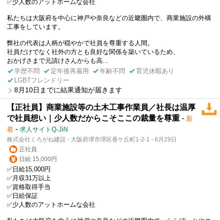
✅少人数のアットホームな会社
私たちは大阪府を中心に神戸や奈良などの近畿圏内で、商業施設の外構
工事をしています。
弊社の代表は人柄が穏やかで社員を尊重する人間。
社員だけでなく社外の方とも良好な関係を築いているため、
おかげさまで元請けさんからも高...
学歴不問
定年後再雇用
年齢不問
育児休暇あり
LGBTフレンドリー
8月10日までに結果通知が届きます
【正社員】商業施設等の土木工事作業員／社長は温厚
で社員想い｜少人数だからこそここの裁量を尊重
-
新
-
着
求人サイトQ-JiN
株式会社くろがね建設 - 大阪府堺市堺区香ケ丘町1-2-1 - 6月29日
正社員
日給 15,000円
✅日給15,000円
✅月収31万以上
✅資格取得手当
✅日給保証
✅少人数のアットホームな会社