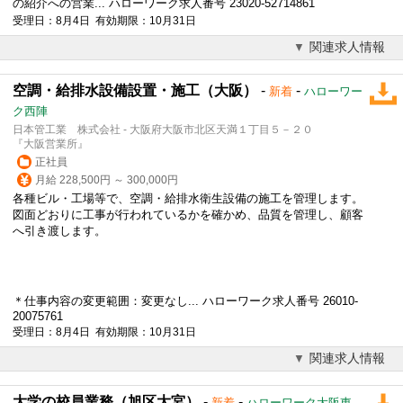
の紹介への営業... ハローワーク求人番号 23020-52714861
受理日：8月4日 有効期限：10月31日
関連求人情報
空調・給排水設備設置・施工（大阪）
-
-
新着
ハローワー
ク西陣
日本管工業 株式会社 - 大阪府大阪市北区天満１丁目５－２０
『大阪営業所』
正社員
月給 228,500円 ～ 300,000円
各種ビル・工場等で、空調・給排水衛生
設備
の施工を管理します。
図面どおりに工事が行われているかを確かめ、品質を管理し、顧客
へ引き渡します。
＊仕事内容の変更範囲：変更なし... ハローワーク求人番号 26010-
20075761
受理日：8月4日 有効期限：10月31日
関連求人情報
大学の校員業務（旭区大宮）
-
-
新着
ハローワーク大阪東