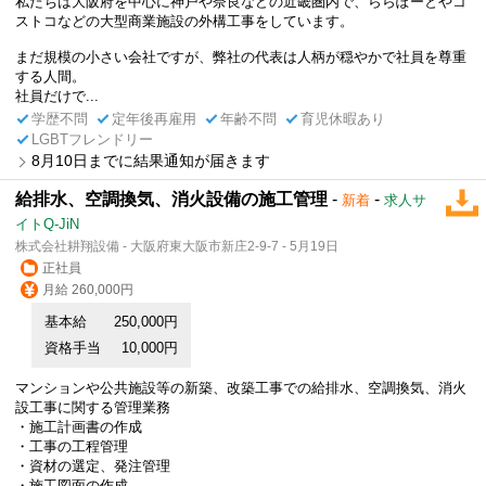
私たちは大阪府を中心に神戸や奈良などの近畿圏内で、ららぽーとやコ
ストコなどの大型商業施設の外構工事をしています。
まだ規模の小さい会社ですが、弊社の代表は人柄が穏やかで社員を尊重
する人間。
社員だけで...
学歴不問
定年後再雇用
年齢不問
育児休暇あり
LGBTフレンドリー
8月10日までに結果通知が届きます
給排水、空調換気、消火設備の施工管理
-
-
新着
求人サ
イトQ-JiN
株式会社耕翔設備 - 大阪府東大阪市新庄2-9-7 - 5月19日
正社員
月給 260,000円
基本給
250,000円
資格手当
10,000円
マンションや公共施設等の新築、改築工事での給排水、空調換気、消火
設工事に関する管理業務
・施工計画書の作成
・工事の工程管理
・資材の選定、発注管理
・施工図面の作成