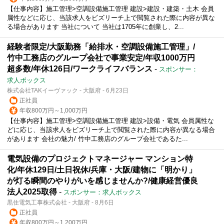
【仕事内容】施工管理>空調設備施工管理 建設>建設・建築・土木 会員
属性などに応じ、当該求人をビズリーチ上で閲覧された際に内容が異な
る場合があります 当社について 当社は1705年に創業し、2...
経験者限定/大阪勤務「給排水・空調設備施工管理」/
竹中工務店のグループ会社で事業安定/年収1000万円
超多数/年休126日/ワークライフバランス
-
スポンサー：
求人ボックス
株式会社TAKイーヴァック - 大阪府 - 6月23日
正社員
年収800万円～1,000万円
【仕事内容】施工管理>空調設備施工管理 建設>設備・電気 会員属性な
どに応じ、当該求人をビズリーチ上で閲覧された際に内容が異なる場合
があります 会社の魅力/ 竹中工務店のグループ会社であるた...
電気設備のプロジェクトマネージャー マンション特
化/年休129日/土日祝休/兵庫・大阪/建物に「明かり」
が灯る瞬間のやりがいを感じませんか?/健康経営優良
法人2025取得
-
スポンサー：求人ボックス
黒住電気工事株式会社 - 大阪府 - 8月6日
正社員
年収800万円～1,200万円