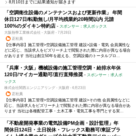
8月10日までに結果通知が届きます
「空調衛⽣設備のメンテナンスおよび更新作業」 年間
休⽇127⽇/転勤無し/⽉平均残業約20時間以内 元請
100%のダイキン特約店
-
スポンサー：求人ボックス
大阪熱學工業株式会社 - 大阪府 - 7月28日
正社員
【仕事内容】施工管理>空調設備施工管理 建設>設備・電気 会員属性な
どに応じ、当該求人をビズリーチ上で閲覧された際に内容が異なる場合
があります 当社は創立50年を超える、空調設備のトータルプロ...
「兵庫・大阪」機械設備の施工管理空調・給排水年休
120日/マイカー通勤可/直行直帰推奨
-
スポンサー：求人ボ
ックス
株式会社関西エンジニアリング - 大阪府 - 6月23日
正社員
【仕事内容】施工管理>空調設備施工管理 建設>その他 会員属性などに
応じ、当該求人をビズリーチ上で閲覧された際に内容が異なる場合があ
ります 当社は各種配管工事・土木工事・電気工事を専門とする実...
「不動産開発事業の電気設備PM企画・設計監理」年
間休日124日・土日祝休・フレックス勤務可/東証プラ