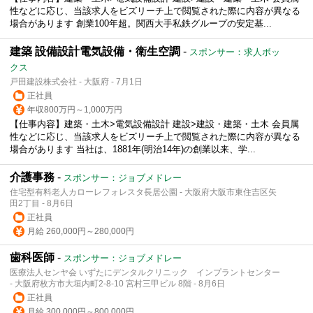
性などに応じ、当該求人をビズリーチ上で閲覧された際に内容が異なる
場合があります 創業100年超。関西大手私鉄グループの安定基...
建築 設備設計電気設備・衛生空調
-
スポンサー：求人ボッ
クス
戸田建設株式会社 - 大阪府 - 7月1日
正社員
年収800万円～1,000万円
【仕事内容】建築・土木>電気設備設計 建設>建設・建築・土木 会員属
性などに応じ、当該求人をビズリーチ上で閲覧された際に内容が異なる
場合があります 当社は、1881年(明治14年)の創業以来、学...
介護事務
-
スポンサー：ジョブメドレー
住宅型有料老人カローレフォレスタ長居公園 - 大阪府大阪市東住吉区矢
田2丁目 - 8月6日
正社員
月給 260,000円～280,000円
歯科医師
-
スポンサー：ジョブメドレー
医療法人センヤ会 いずたにデンタルクリニック インプラントセンター
- 大阪府枚方市大垣内町2-8-10 宮村三甲ビル 8階 - 8月6日
正社員
月給 300,000円～800,000円