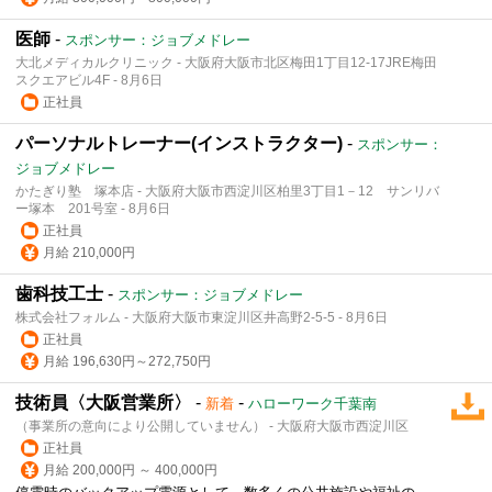
医師
-
スポンサー：ジョブメドレー
大北メディカルクリニック - 大阪府大阪市北区梅田1丁目12-17JRE梅田
スクエアビル4F - 8月6日
正社員
パーソナルトレーナー(インストラクター)
-
スポンサー：
ジョブメドレー
かたぎり塾 塚本店 - 大阪府大阪市西淀川区柏里3丁目1－12 サンリバ
ー塚本 201号室 - 8月6日
正社員
月給 210,000円
歯科技工士
-
スポンサー：ジョブメドレー
株式会社フォルム - 大阪府大阪市東淀川区井高野2-5-5 - 8月6日
正社員
月給 196,630円～272,750円
技術員〈大阪営業所〉
-
-
新着
ハローワーク千葉南
（事業所の意向により公開していません） - 大阪府大阪市西淀川区
正社員
月給 200,000円 ～ 400,000円