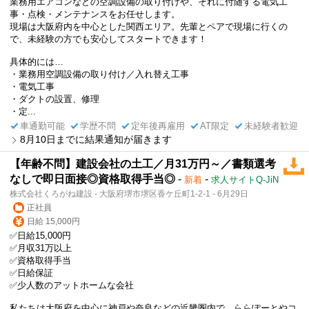
業務用エアコンなどの空調設備の取り付けや、それに付随する電気工
事・点検・メンテナンスをお任せします。
現場は大阪府内を中心とした関西エリア。先輩とペアで現場に行くの
で、未経験の方でも安心してスタートできます！
具体的には…
・業務用空調設備の取り付け／入れ替え工事
・電気工事
・ダクトの設置、修理
・定...
車通勤可能
学歴不問
定年後再雇用
AT限定
未経験者歓迎
8月10日までに結果通知が届きます
【年齢不問】建設会社の土工／月31万円～／書類選考
なしで即日面接◎資格取得手当◎
-
-
新着
求人サイトQ-JiN
株式会社くろがね建設 - 大阪府堺市堺区香ケ丘町1-2-1 - 6月29日
正社員
日給 15,000円
✅日給15,000円
✅月収31万以上
✅資格取得手当
✅日給保証
✅少人数のアットホームな会社
私たちは大阪府を中心に神戸や奈良などの近畿圏内で、ららぽーとやコ