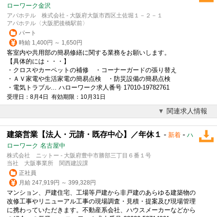
ローワーク金沢
アパホテル 株式会社 - 大阪府大阪市西区土佐堀１－２－１
アパホテル〈大阪肥後橋駅前〉
パート
時給 1,400円 ～ 1,650円
客室内や共用部の簡易修繕に関する業務をお願いします。
【具体的には・・・】
・クロスやカーペットの補修 ・コーナーガードの張り替え
・ＡＶ家電や生活家電の簡易点検 ・防災
設備
の簡易点検
・電気トラブル... ハローワーク求人番号 17010-19782761
受理日：8月4日 有効期限：10月31日
関連求人情報
建築営業【法人・元請・既存中心】／年休１
-
-
新着
ハ
ローワーク 名古屋中
株式会社 ニットー - 大阪府豊中市勝部三丁目６番１号
当社 大阪事業所 関西建設課
正社員
月給 247,919円 ～ 399,328円
マンション、戸建住宅、工場等戸建から非戸建のあらゆる建築物の
改修工事やリニューアル工事の現場調査・見積・提案及び現場管理
に携わっていただきます。不動産系会社、ハウスメーカーなどから