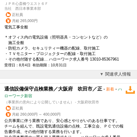
ＪＰＲ心斎橋ウエスト６Ｆ
当社 西日本事業本部
正社員
月給 265,000円
電気工事全般
＊オフィス内の電気
設備
（照明器具・コンセントなど）の
施工全般
・防犯カメラ、セキュリティー機器の配線、取付施工
・ＴＶモニター・プロジェクターの配線・取付施工
・その他付随する配線... ハローワーク求人番号 13010-85367961
受理日：8月4日 有効期限：10月31日
関連求人情報
通信設備保守点検業務／大阪府 吹田市／正
-
-
新着
ハ
ローワーク新宿
（事業所の意向により公開していません） - 大阪府吹田市
正社員
月給 260,000円 ～ 400,000円
公共事業に伴う業務であり、安心感とやりがいのある仕事です。
チームを組んで、既設電気通信
設備
の点検、工事立会、ＰＣでの報
告書作成、その他付随する業務を行います。