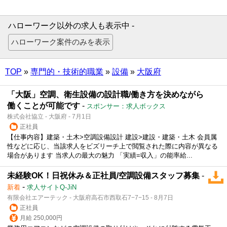
ハローワーク以外の求人も表示中 -
TOP
»
専門的・技術的職業
»
設備
»
大阪府
「大阪」空調、衛生設備の設計職/働き方を決めながら
働くことが可能です
-
スポンサー：求人ボックス
株式会社協立 - 大阪府 - 7月1日
正社員
【仕事内容】建築・土木>空調設備設計 建設>建設・建築・土木 会員属
性などに応じ、当該求人をビズリーチ上で閲覧された際に内容が異なる
場合があります 当求人の最大の魅力 「実績=収入」の能率給...
未経験OK！日祝休み＆正社員/空調設備スタッフ募集
-
-
新着
求人サイトQ-JiN
有限会社エアーテック - 大阪府高石市西取石7−7−15 - 8月7日
正社員
月給 250,000円