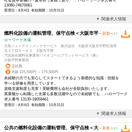
社会資本整備の一翼を担う業務であり、... ハローワーク求人番号
13080-74670061
受理日：8月4日 有効期限：10月31日
関連求人情報
燃料化設備の運転管理、保守点検＜大阪市平
-
-
新着
ハ
ローワーク木場
月島ジェイテクノメンテサービス 株式会社 - 大阪府大阪市平野区加美
北２丁目５ー６３ 大阪市平野
汚泥炭化燃料化事業所バイオコールプラントサービス（株）
大阪平野事業所
正社員
月給 225,500円 ～ 275,500円
未経験の方でも安心してスタートできるよう基礎的な知識・技能を
学べる研修を用意しています。
資格支援制度も充実！受験費用も会社が全額負担いたします。
異業種から転職した先輩も多数活躍中なので未経験でも... ハローワーク
求人番号 13130-19058461
受理日：8月4日 有効期限：10月31日
関連求人情報
公共の燃料化設備の運転管理、保守点検＜大
-
-
新着
ハ