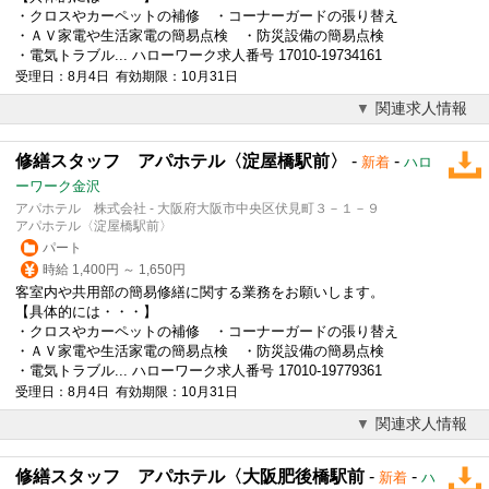
・クロスやカーペットの補修 ・コーナーガードの張り替え
・ＡＶ家電や生活家電の簡易点検 ・防災
設備
の簡易点検
・電気トラブル... ハローワーク求人番号 17010-19734161
受理日：8月4日 有効期限：10月31日
関連求人情報
修繕スタッフ アパホテル〈淀屋橋駅前〉
-
-
新着
ハロ
ーワーク金沢
アパホテル 株式会社 - 大阪府大阪市中央区伏見町３－１－９
アパホテル〈淀屋橋駅前〉
パート
時給 1,400円 ～ 1,650円
客室内や共用部の簡易修繕に関する業務をお願いします。
【具体的には・・・】
・クロスやカーペットの補修 ・コーナーガードの張り替え
・ＡＶ家電や生活家電の簡易点検 ・防災
設備
の簡易点検
・電気トラブル... ハローワーク求人番号 17010-19779361
受理日：8月4日 有効期限：10月31日
関連求人情報
修繕スタッフ アパホテル〈大阪肥後橋駅前
-
-
新着
ハ