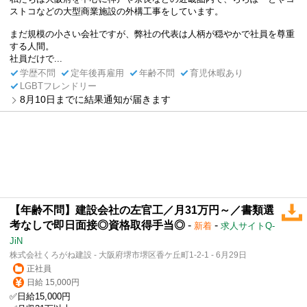
ストコなどの大型商業施設の外構工事をしています。
まだ規模の小さい会社ですが、弊社の代表は人柄が穏やかで社員を尊重
する人間。
社員だけで...
学歴不問
定年後再雇用
年齢不問
育児休暇あり
LGBTフレンドリー
8月10日までに結果通知が届きます
【年齢不問】建設会社の左官工／月31万円～／書類選
考なしで即日面接◎資格取得手当◎
-
-
新着
求人サイトQ-
JiN
株式会社くろがね建設 - 大阪府堺市堺区香ケ丘町1-2-1 - 6月29日
正社員
日給 15,000円
✅日給15,000円