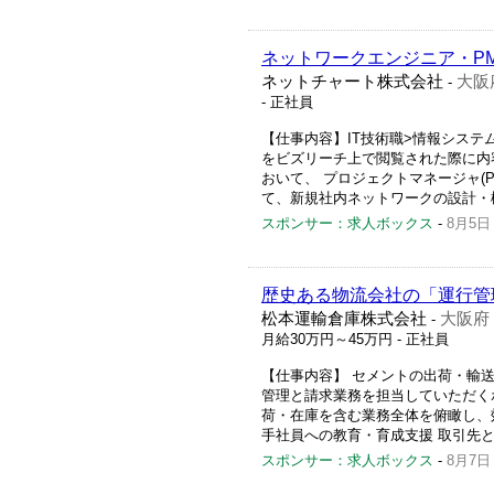
ネットワークエンジニア・PM
ネットチャート株式会社
大阪
-
- 正社員
【仕事内容】IT技術職>情報システム
をビズリーチ上で閲覧された際に内
おいて、 プロジェクトマネージャ(
て、新規社内ネットワークの設計・構
スポンサー：求人ボックス
-
8月5日
歴史ある物流会社の「運行管理
松本運輸倉庫株式会社
大阪府
-
月給30万円～45万円
- 正社員
【仕事内容】 セメントの出荷・輸
管理と請求業務を担当していただく
荷・在庫を含む業務全体を俯瞰し、
手社員への教育・育成支援 取引先と
スポンサー：求人ボックス
-
8月7日