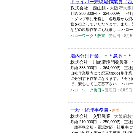
ドライバー兼現場作業員（西
株式会社 西山組
大阪府大阪
-
月給 280,800円 ～ 324,000円
- 正社
・ダンプ車に乗務し、各現場から資
務を担当していただきます。また、
などの現場作業にも従事し... ハローワー
ハローワーク大阪東
-
受理日：8月5
場内分別作業 ＊＊急募＊＊
株式会社 川崎環境開発興業
-
月給 333,000円 ～ 364,000円
- 正社
自社作業場内にて廃棄物の分別作業
に分別する作業になります。＊分別
で、安心してご応募下さい... ハローワー
ハローワーク梅田
-
受理日：8月5日
一般・経理事務職
-
新着
株式会社 交野興業
大阪府枚
-
月給 210,000円 ～ 250,000円
- 正社
一般事務全般・電話対応・社用車に
メール応対・データ入力整理（社内