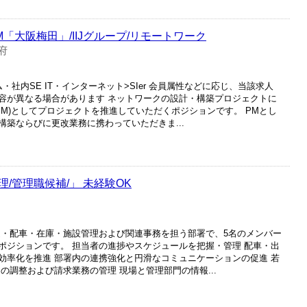
「大阪梅田」/IIJグループ/リモートワーク
府
・社内SE IT・インターネット>SIer 会員属性などに応じ、当該求人
容が異なる場合があります ネットワークの設計・構築プロジェクトに
PM)としてプロジェクトを推進していただくポジションです。 PMとし
築ならびに更改業務に携わっていただきま...
/管理職候補/」 未経験OK
送・配車・在庫・施設管理および関連事務を担う部署で、5名のメンバー
ポジションです。 担当者の進捗やスケジュールを把握・管理 配車・出
効率化を推進 部署内の連携強化と円滑なコミュニケーションの促進 若
の調整および請求業務の管理 現場と管理部門の情報...