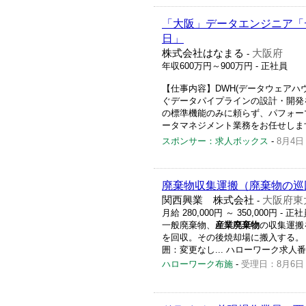
「大阪」データエンジニア「デ
日」
株式会社はなまる
大阪府
-
年収600万円～900万円
- 正社員
【仕事内容】DWH(データウェア
ぐデータパイプラインの設計・開発を
の標準機能のみに頼らず、パフォー
ータマネジメント業務をお任せします。
スポンサー：求人ボックス
-
8月4日
廃棄物収集運搬（廃棄物の巡
関西興業 株式会社
大阪府東
-
月給 280,000円 ～ 350,000円
- 正社
一般廃棄物、
産業廃棄物
の収集運搬
を回収。その後焼却場に搬入する。
囲：変更なし... ハローワーク求人番号 2
ハローワーク布施
-
受理日：8月6日