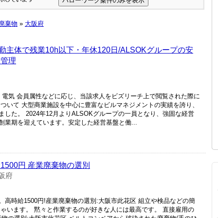
廃棄物
»
大阪府
主体で残業10h以下・年休120日/ALSOKグループの安
務管理
備・電気 会員属性などに応じ、当該求人をビズリーチ上で閲覧された際に
について 大型商業施設を中心に豊富なビルマネジメントの実績を誇り、
した。 2024年12月よりALSOKグループの一員となり、強固な経営
業期を迎えています。安定した経営基盤と働...
1500円 産業廃棄物の選別
阪府
高時給1500円!産業廃棄物の選別:大阪市此花区 組立や検品などの簡
ちゃいます。 黙々と作業するのが好きな人には最高です。 直接雇用の