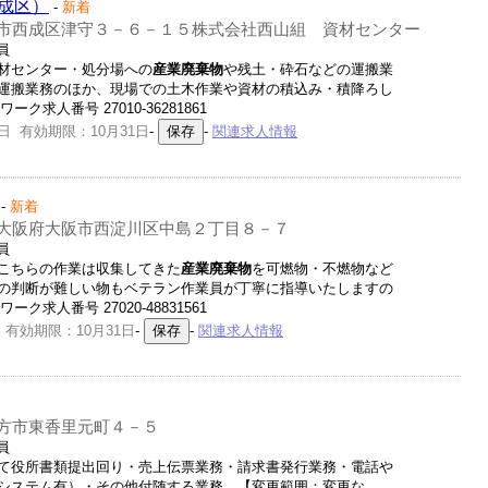
成区）
-
新着
市西成区津守３－６－１５株式会社西山組 資材センター
員
材センター・処分場への
産業廃棄物
や残土・砕石などの運搬業
運搬業務のほか、現場での土木作業や資材の積込み・積降ろし
ク求人番号 27010-36281861
日 有効期限：10月31日
-
-
関連求人情報
-
新着
大阪府大阪市西淀川区中島２丁目８－７
員
こちらの作業は収集してきた
産業廃棄物
を可燃物・不燃物など
の判断が難しい物もベテラン作業員が丁寧に指導いたしますの
ク求人番号 27020-48831561
 有効期限：10月31日
-
-
関連求人情報
方市東香里元町４－５
員
て役所書類提出回り・売上伝票業務・請求書発行業務・電話や
システム有）・その他付随する業務 【変更範囲：変更な