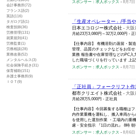
スポンサー：求人ボックス
-
8月7日
会計事務所(72)
フランス語(2)
英語(116)
「生産オペレーター」/手当や
タガログ語(1)
検査技師(36)
日本エコロジー株式会社
大阪
-
労務管理(131)
月給23万3,080円～32万2,000円
- 
就業規則(41)
労務監査(1)
【仕事内容】 有機溶剤の蒸留・製造
労務相談(28)
管理、品質のチェックなどをお任せ
業務改善(52)
業務 報告書や在庫管理などのPC入
メンタルヘルス(3)
した職場づくりを行っています 上記業
社会保険手続き(31)
スポンサー：求人ボックス
-
8月7日
保育補助(151)
弁護士事務所(9)
ＩＯＴ(9)
「正社員」フォークリフト作業
都市クリエイト株式会社
大阪
-
月給28万5,000円
- 正社員
【仕事内容】今回募集する職種はフ
内作業重機を運転し、搬入車両から
を使用した選別作業 ・工場内の重
慮・安全指示 『1日の流れ』 8時 朝礼後、
スポンサー：求人ボックス
-
8月6日