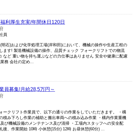
福利厚生充実/年間休日120日
府
正社員
(明石)および化学処理工場(岸和田)において、機械の操作や生産工程の
します! 製造機械設備の操作、品質チェック フォークリフトでの物流
力 など 重い物を持ち運ぶなどの力仕事はありません 安全や健康に配慮
務 会社の定め...
員募集!月給28,5万円～
府
ォークリフト作業員で、以下の通りの作業をしていただきます。 ・構
の積み下ろし作業の補助と搬出車両への積み込み作業 ・構内作業重機
機及び機械設備のメンテナンス及び清掃 ・工場内スタッフへの安全配
作業開始 10時 小休憩(15分) 12時 お昼休憩(60分) ...