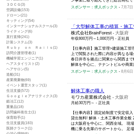
ン事業に取り組んできた総合商社です
３ＤＣＧ(3)
スポンサー：求人ボックス
-
7月7日
空調設備(153)
ドローン(21)
キッティング(54)
インターナショナルスクール(3)
「大型解体工事の積算・施工
ライティング(6)
株式会社BrainForest
大阪府
-
直行直帰(241)
年収800万円～1,000万円
- 正社員
計装システム(3)
Ｒｕｂｙ ｏｎ Ｒａｉｌｓ(1)
【仕事内容】施工管理>建築施工管
訪問介護管理者(1)
上で閲覧された際に内容が異なる場合
機械学習エンジニア(1)
春日井市を拠点に関東から関西まで
ヘアスタイリスト(2)
解体を中心に、テナントビルや商業施設
ヘアサロン(5)
スポンサー：求人ボックス
-
8月6日
造船(31)
産業廃棄物(69)
イベント運営スタッフ(1)
解体工事の職人
生活支援(572)
Ｇｏｏｇｌｅアナリティクス(3)
モワカ産業株式会社
大阪府
-
鍛冶工(12)
月給30万円～
- 正社員
重量品(18)
訪問歯科衛生士(1)
【仕事内容】固定給制度で安定収入 
保育助手(1)
貸出無料! 解体・土木工事作業全般 
生活支援員(183)
は大阪府を中心に、関西全域。 現場
医師クラーク(1)
機に乗る先輩のサポートから。 足場
公認心理師(6)