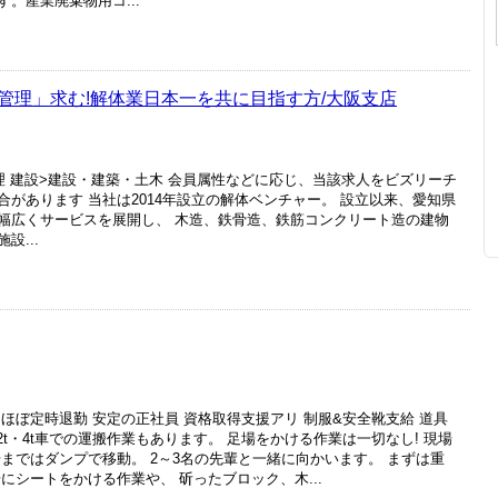
。産業廃棄物用コ...
管理」求む!解体業日本一を共に目指す方/大阪支店
理 建設>建設・建築・土木 会員属性などに応じ、当該求人をビズリーチ
があります 当社は2014年設立の解体ベンチャー。 設立以来、愛知県
幅広くサービスを展開し、 木造、鉄骨造、鉄筋コンクリート造の建物
...
ほぼ定時退勤 安定の正社員 資格取得支援アリ 制服&安全靴支給 道具
2t・4t車での運搬作業もあります。 足場をかける作業は一切なし! 現場
まではダンプで移動。 2～3名の先輩と一緒に向かいます。 まずは重
にシートをかける作業や、 斫ったブロック、木...