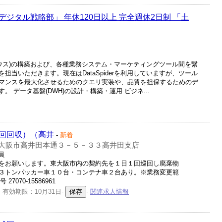
ジタル戦略部」 年休120日以上 完全週休2日制 「土
ハウス)の構築および、各種業務システム・マーケティングツール間を繋
担当いただきます。現在はDataSpiderを利用していますが、ツール
マンスを最大化させるためのクエリ実装や、品質を担保するためのデ
 データ基盤(DWH)の設計・構築・運用 ビジネ...
回回収）（高井
-
新着
大阪市高井田本通３－５－３３高井田支店
員
をお願いします。東大阪市内の契約先を１日１回巡回し廃棄物
３トンパッカー車１０台・コンテナ車２台あり。※業務変更範
7070-15586961
 有効期限：10月31日
-
-
関連求人情報