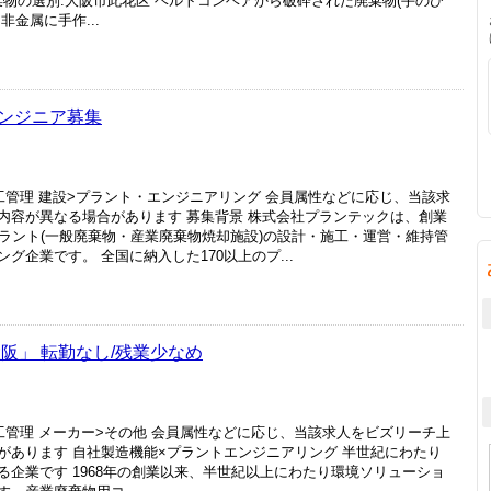
廃棄物の選別:大阪市此花区 ベルトコンベアから破砕された廃棄物(手のひ
金属に手作...
ンジニア募集
工管理 建設>プラント・エンジニアリング 会員属性などに応じ、当該求
内容が異なる場合があります 募集背景 株式会社プランテックは、創業
ラント(一般廃棄物・産業廃棄物焼却施設)の設計・施工・運営・維持管
企業です。 全国に納入した170以上のプ...
阪」 転勤なし/残業少なめ
工管理 メーカー>その他 会員属性などに応じ、当該求人をビズリーチ上
があります 自社製造機能×プラントエンジニアリング 半世紀にわたり
企業です 1968年の創業以来、半世紀以上にわたり環境ソリューショ