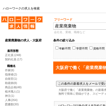
ハローワークの求人を検索
ハローワークの求人を検索
フリーワード
会社名、業種、職種など
産業廃棄物の求人 - 大阪府
条件の絞り込み
年齢不問
学歴不問
資格不問
雇用形態
正社員
(248)
契約社員
(17)
職種名
大阪府で働く「産業廃棄
作家(8)
指揮者(2)
自衛官(1)
助産師(8)
商品企画(48)
大阪府で働く「産業廃棄物」の新着
植木職人(1)
無料で簡単に登録ができ、スピーデ
神主(1)
人事(264)
図書館(30)