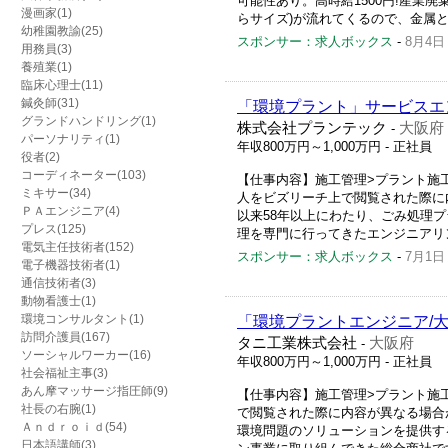
可能性あり。高時給1500円!産業
漫画家(1)
らサイズ)が流れてくるので、金属と非
幼稚園教諭(25)
スポンサー：求人ボックス
-
8月4日
用務員(3)
養殖業(1)
臨床心理士(11)
鍼灸師(31)
「環境プラント」サービスエ
グランドハンドリング(1)
株式会社プランテック
大阪府
-
パーソナリティ(1)
年収800万円～1,000万円
- 正社員
役者(2)
コーディネーター(103)
【仕事内容】施工管理>プラント施
ミキサー(34)
人をビズリーチ上で閲覧された際に
ＰＡエンジニア(4)
以来58年以上にわたり、ごみ処理プ
プレス(125)
理を専門に行ってきたエンジニアリング
電気主任技術者(152)
スポンサー：求人ボックス
-
7月1日
電子機器技術者(1)
通信技術者(3)
動物看護士(1)
環境コンサルタント(1)
「環境プラントエンジニア/大
訪問介護員(167)
タニ工業株式会社
大阪府
-
ソーシャルワーカー(16)
年収800万円～1,000万円
- 正社員
社会福祉主事(3)
あん摩マッサージ指圧師(9)
【仕事内容】施工管理>プラント施
社長の右腕(1)
で閲覧された際に内容が異なる場合
Ａｎｄｒｏｉｄ(54)
環境問題のソリューションを提供する
日本語講師(3)