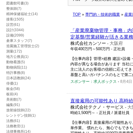
図書館司書(3)
整体師(7)
精神保健福祉士(14)
TOP
»
専門的・技術的職業
»
産業
接客(1505)
設営(61)
設計(3344)
「産業廃棄物管理・事務」内勤
設備(2099)
定基盤/営業経験が活きる業
倉庫スタッフ(7)
株式会社カンソー
大阪府
-
造園施工管理技士(2)
年収400万円～500万円
- 正社員
測量(172)
地方公務員(1)
【仕事内容】管理>総務 建設>設
動物看護(5)
内容が異なる場合があります 当社
動物病院(11)
主に法人のお客様の信頼に応えてきま
特許事務(8)
基盤と高いガバナンスのもとで第二創
日本語教師(24)
スポンサー：求人ボックス
-
8月4日
俳優(1)
板金(58)
板前(4)
美術館(7)
直接雇用の可能性あり 高時給
編集(91)
株式会社テクノ・サービス
大
-
放射線技師(22)
時給1,500円～
- 正社員 / 派遣社員
レントゲン技師(1)
法務(61)
【仕事内容】直接雇用の可能性あり。
法務教官(1)
単作業。 慣れたら、無心でもでき
法律事務所(14)