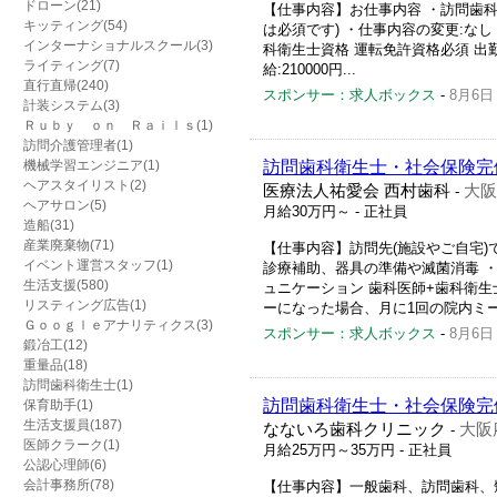
ドローン(21)
【仕事内容】お仕事内容 ・訪問歯科
キッティング(54)
は必須です) ・仕事内容の変更:なし
インターナショナルスクール(3)
科衛生士資格 運転免許資格必須 出勤時間
ライティング(7)
給:210000円...
直行直帰(240)
スポンサー：求人ボックス
-
8月6日
計装システム(3)
Ｒｕｂｙ ｏｎ Ｒａｉｌｓ(1)
訪問介護管理者(1)
機械学習エンジニア(1)
訪問歯科衛生士・社会保険完
ヘアスタイリスト(2)
医療法人祐愛会 西村歯科
大阪
-
ヘアサロン(5)
月給30万円～
- 正社員
造船(31)
産業廃棄物(71)
【仕事内容】訪問先(施設やご自宅)
イベント運営スタッフ(1)
診療補助、器具の準備や滅菌消毒 
生活支援(580)
ュニケーション 歯科医師+歯科衛生
リスティング広告(1)
ーになった場合、月に1回の院内ミーテ
Ｇｏｏｇｌｅアナリティクス(3)
スポンサー：求人ボックス
-
8月6日
鍛冶工(12)
重量品(18)
訪問歯科衛生士(1)
訪問歯科衛生士・社会保険完
保育助手(1)
生活支援員(187)
なないろ歯科クリニック
大阪
-
医師クラーク(1)
月給25万円～35万円
- 正社員
公認心理師(6)
会計事務所(78)
【仕事内容】一般歯科、訪問歯科、