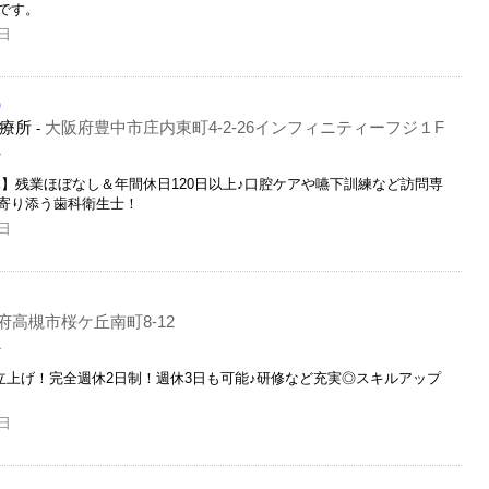
です。
日
)
療所
大阪府豊中市庄内東町4-2-26インフィニティーフジ１F
-
員
休み】残業ほぼなし＆年間休日120日以上♪口腔ケアや嚥下訓練など訪問専
寄り添う歯科衛生士！
日
府高槻市桜ケ丘南町8-12
員
部立上げ！完全週休2日制！週休3日も可能♪研修など充実◎スキルアップ
日