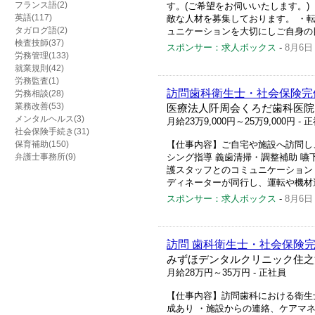
フランス語(2)
す。(ご希望をお伺いいたします。)
英語(117)
敵な人材を募集しております。 ・転勤
タガログ語(2)
ュニケーションを大切にしご自身の目
検査技師(37)
スポンサー：求人ボックス
-
8月6日
労務管理(133)
就業規則(42)
労務監査(1)
訪問歯科衛生士・社会保険完
労務相談(28)
業務改善(53)
医療法人阡周会くろだ歯科医院
メンタルヘルス(3)
月給23万9,000円～25万9,000円
- 
社会保険手続き(31)
保育補助(150)
【仕事内容】ご自宅や施設へ訪問し
弁護士事務所(9)
シング指導 義歯清掃・調整補助 嚥
護スタッフとのコミュニケーション
ディネーターが同行し、運転や機材運
スポンサー：求人ボックス
-
8月6日
訪問 歯科衛生士・社会保険
みずほデンタルクリニック住之
月給28万円～35万円
- 正社員
【仕事内容】訪問歯科における衛生
成あり ・施設からの連絡、ケアマネ