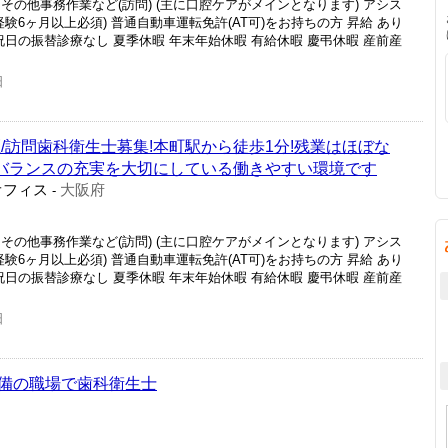
その他事務作業など(訪問) (主に口腔ケアがメインとなります) アシス
験6ヶ月以上必須) 普通自動車運転免許(AT可)をお持ちの方 昇給 あり
祝 祝日の振替診療なし 夏季休暇 年末年始休暇 有給休暇 慶弔休暇 産前産
日
/訪問歯科衛生士募集!本町駅から徒歩1分!残業はほぼな
イフバランスの充実を大切にしている働きやすい環境です
オフィス
大阪府
-
その他事務作業など(訪問) (主に口腔ケアがメインとなります) アシス
験6ヶ月以上必須) 普通自動車運転免許(AT可)をお持ちの方 昇給 あり
祝 祝日の振替診療なし 夏季休暇 年末年始休暇 有給休暇 慶弔休暇 産前産
日
備の職場で歯科衛生士