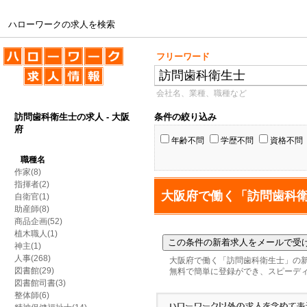
ハローワークの求人を検索
ハローワークの求人を検索
フリーワード
会社名、業種、職種など
訪問歯科衛生士の求人 - 大阪
条件の絞り込み
府
年齢不問
学歴不問
資格不問
職種名
作家(8)
指揮者(2)
大阪府で働く「訪問歯科
自衛官(1)
助産師(8)
商品企画(52)
植木職人(1)
神主(1)
人事(268)
大阪府で働く「訪問歯科衛生士」の
図書館(29)
無料で簡単に登録ができ、スピーデ
図書館司書(3)
整体師(6)