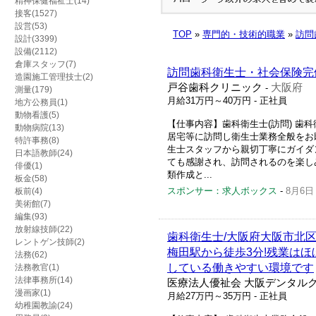
精神保健福祉士(14)
接客(1527)
設営(53)
TOP
»
専門的・技術的職業
»
訪問
設計(3399)
設備(2112)
倉庫スタッフ(7)
訪問歯科衛生士・社会保険完
造園施工管理技士(2)
戸谷歯科クリニック
大阪府
-
測量(179)
月給31万円～40万円
- 正社員
地方公務員(1)
動物看護(5)
【仕事内容】歯科衛生士(訪問) 歯
動物病院(13)
居宅等に訪問し衛生士業務全般をお
特許事務(8)
生士スタッフから親切丁寧にガイダ
日本語教師(24)
ても感謝され、訪問されるのを楽し
俳優(1)
類作成と...
板金(58)
スポンサー：求人ボックス
-
8月6日
板前(4)
美術館(7)
編集(93)
放射線技師(22)
歯科衛生士/大阪府大阪市北区
レントゲン技師(2)
梅田駅から徒歩3分!残業はほ
法務(62)
している働きやすい環境です
法務教官(1)
法律事務所(14)
医療法人優祉会 大阪デンタル
漫画家(1)
月給27万円～35万円
- 正社員
幼稚園教諭(24)