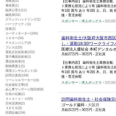
用務員(3)
【仕事内容】 歯科衛生士業務全般、
養殖業(1)
ト業務も状況により有 (歯科衛生士経
臨床心理士(11)
年1回 賞与 あり 年2回 土、日、
鍼灸師(31)
後・育児休暇
グランドハンドリング(1)
スポンサー：求人ボックス
-
3月19
パーソナリティ(1)
役者(2)
コーディネーター(104)
歯科衛生士/大阪府大阪市西区
ミキサー(34)
ＰＡエンジニア(4)
し・退勤18:30!ワークラ
プレス(125)
医療法人優祉会 本町デンタル
電気主任技術者(152)
月給27万円～35万円
- 正社員
電子機器技術者(1)
通信技術者(3)
【仕事内容】 歯科衛生士業務全般、
動物看護士(1)
ト業務も状況により有 (歯科衛生士経
環境コンサルタント(1)
年1回 賞与 あり 年2回 木、日、
訪問介護員(169)
後・育児休暇
ソーシャルワーカー(16)
スポンサー：求人ボックス
-
3月19
社会福祉主事(3)
あん摩マッサージ指圧師(9)
社長の右腕(1)
Ａｎｄｒｏｉｄ(55)
訪問歯科衛生士・社会保険完
日本語講師(2)
ゴールド歯科
大阪府
-
３ＤＣＧ(3)
月給21万円～30万円
- 正社員
空調設備(154)