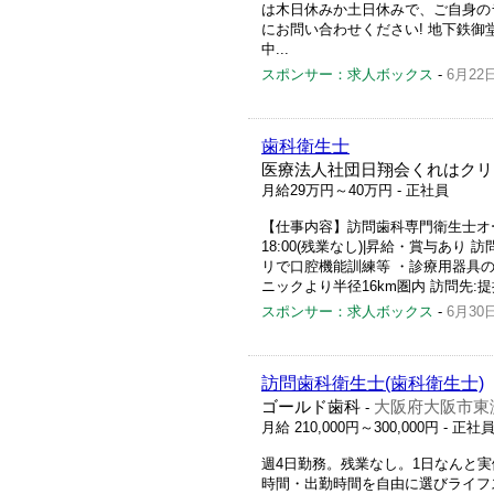
は木日休みか土日休みで、ご自身の
にお問い合わせください! 地下鉄御
中...
スポンサー：求人ボックス
-
6月22
歯科衛生士
医療法人社団日翔会くれはクリ
月給29万円～40万円
- 正社員
【仕事内容】訪問歯科専門衛生士オープ
18:00(残業なし)|昇給・賞与あ
リで口腔機能訓練等 ・診療用器具の
ニックより半径16km圏内 訪問先:提
スポンサー：求人ボックス
-
6月30
訪問歯科衛生士(歯科衛生士)
ゴールド歯科
大阪府大阪市東淀
-
月給 210,000円～300,000円
- 正社
週4日勤務。残業なし。1日なんと
時間・出勤時間を自由に選びライフ