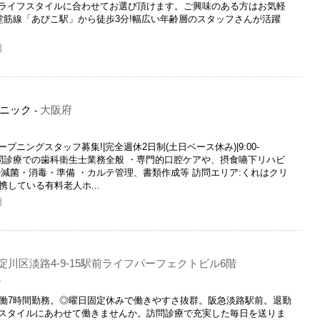
ライフスタイルに合わせてお選び頂けます。ご興味のある方はお気軽
堂筋線「あびこ駅」から徒歩3分!幅広い年齢層のスタッフさんが活躍
日
ニック
大阪府
-
ニングスタッフ募集!|完全週休2日制(土日ベース休み)|9:00-
り 訪問診療での歯科衛生士業務全般 ・専門的口腔ケアや、摂食嚥下リハビ
減菌・消毒・準備 ・カルテ管理、書類作成等 訪問エリア:くれはクリ
携している有料老人ホ...
日
川区淡路4-9-15駅前ライフパーフェクトビル6階
員
実働7時間勤務。◎曜日固定休みで働きやすさ抜群。阪急淡路駅前。退勤
スタイルにあわせて働きませんか。訪問診療で充実した毎日を送りま