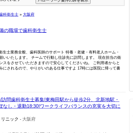
歯科衛生士
»
大阪府
備の職場で歯科衛生士
科衛生士業務全般、歯科医師のサポート 特養・老健・有料老人ホーム・
願いいたします。 チームで行動し往診先に訪問します。 現在担当の衛
ンスをさせていただきますので安心してくださいね。 ご利用者からと
みにされるので、やりがいのある仕事ですよ 17時には医院に帰って書
/訪問歯科衛生士募集!東梅田駅から徒歩2分、北新地駅・
ぼなし・退勤18:30!ワークライフバランスの充実を大切に
クリニック
大阪府
-