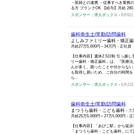
・医師との連携 ・従事すべき業務の
る方 ブランクOK 【給与】月給 280,00
スポンサー：求人ボックス
-
8月6日
歯科衛生士/常勤/訪問歯科
よしみファミリー歯科・矯正歯
月給27万5,000円～34万円
- 正社員
【仕事内容】週休2.5日制 引っ越
リー歯科・矯正歯科」は、『医療法
んが多く、困ったことや分からないこ
も取得し易いため、ご自分の時間を
ら...
スポンサー：求人ボックス
-
6月22
歯科衛生士/常勤/訪問歯科
まつうら歯科・こども歯科
大
-
月給25万5,000円～27万5,000円
- 
【仕事内容】「あびこ駅」から徒歩3
「まつうら歯科・こども歯科」にて