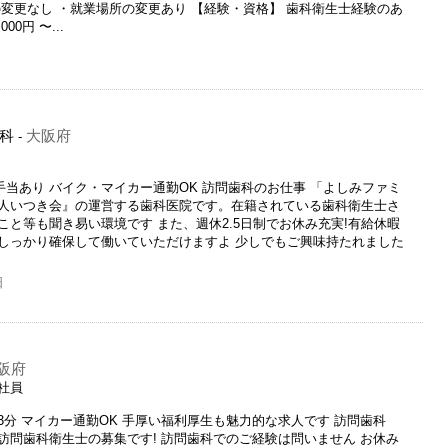
変更なし ・就業場所の変更あり 【経験・資格】 歯科衛生士経験のあ
0円 〜...
科
大阪府
-
し手当あり バイク・マイカー通勤OK 訪問歯科のお仕事 「よしみファミ
人いつき会』の運営する歯科医院です。在籍されている歯科衛生士さ
と等も聞き易い環境です また、週休2.5日制でお休み充実!有給休暇
しっかり確保して働いていただけますよ 少しでもご興味持たれました
日
阪府
正社員
分 マイカー通勤OK 手厚い福利厚生も魅力的な求人です 訪問歯科
訪問歯科衛生士の募集です! 訪問歯科でのご経験は問いません お休み