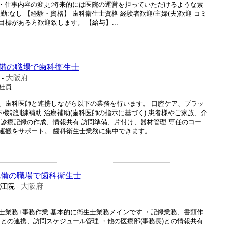
 ・仕事内容の変更:将来的には医院の運営を担っていただけるような素
:なし 【経験・資格】 歯科衛生士資格 経験者歓迎/主婦(夫)歓迎 コミ
標がある方歓迎致します。 【給与】...
備の職場で歯科衛生士
大阪府
-
正社員
、歯科医師と連携しながら以下の業務を行います。 口腔ケア、ブラッ
下機能訓練補助 治療補助(歯科医師の指示に基づく) 患者様やご家族、介
 診療記録の作成、情報共有 訪問準備、片付け、器材管理 専任のコー
搬をサポート。 歯科衛生士業務に集中できます。 ...
完備の職場で歯科衛生士
江院
大阪府
-
士業務+事務作業 基本的に衛生士業務メインです ・記録業務、書類作
との連携、訪問スケジュール管理 ・他の医療部(事務長)との情報共有