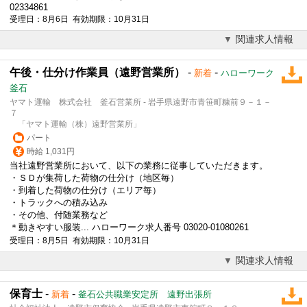
02334861
受理日：8月6日 有効期限：10月31日
関連求人情報
午後・仕分け作業員（遠野営業所）
-
-
新着
ハローワーク
釜石
ヤマト運輸 株式会社 釜石営業所 - 岩手県遠野市青笹町糠前９－１－
７
「ヤマト運輸（株）遠野営業所」
パート
時給 1,031円
当社遠野営業所において、以下の業務に従事していただきます。
・ＳＤが集荷した荷物の仕分け（地区毎）
・到着した荷物の仕分け（エリア毎）
・トラックへの積み込み
・その他、付随業務など
＊動きやすい服装... ハローワーク求人番号 03020-01080261
受理日：8月5日 有効期限：10月31日
関連求人情報
保育士
-
-
新着
釜石公共職業安定所 遠野出張所