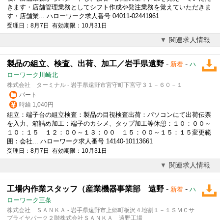
きます・店舗管理業務としてシフト作成や発注業務を覚えていただきま
す・店舗業... ハローワーク求人番号 04011-02441961
受理日：8月7日 有効期限：10月31日
関連求人情報
製品の組立、検査、出荷、加工／岩手県遠野
-
-
新着
ハ
ローワーク川崎北
株式会社 ターミナル - 岩手県遠野市宮守町下宮守３１－６０－１
パート
時給 1,040円
組立：端子台の組立検査：製品の目視検査出荷：パソコンにて出荷伝票
を入力、箱詰め加工：端子のカシメ、タップ加工等休憩：１０：００～
１０：１５ １２：００～１３：００ １５：００～１５：１５変更範
囲：会社... ハローワーク求人番号 14140-10113661
受理日：8月7日 有効期限：10月31日
関連求人情報
工場内作業スタッフ（産業機器事業部 遠野
-
-
新着
ハ
ローワーク三条
株式会社 ＳＡＮＫＡ - 岩手県遠野市上郷町板沢４地割１－１ＳＭＣサ
プライヤパーク２階株式会社ＳＡＮＫＡ 遠野工場