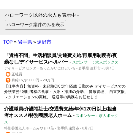
ハローワーク以外の求人も表示中 -
TOP
»
岩手県
»
遠野市
「資格不問」生活相談員/交通費支給/再雇用制度有/夜
勤なし/デイサービス/ヘルパー
-
スポンサー：求人ボックス
デイサービスセンターあったかいごひといち - 岩手県 遠野市 - 8月7日
正社員
月給16万6,000円～20万円
【仕事内容】無資格・未経験OK 定年65歳 日勤のみ デイサービスでの
介護業務! 利用者様の食事・入浴・排泄の介助、 健康管理、 自立支援、
レクリエーションの実施、 送迎等の業務をお任せしま...
介護職員/介護福祉士/交通費支給/年休120日以上/担当
者オススメ/特別養護老人ホーム
-
スポンサー：求人ボック
ス
特別養護老人ホームみやもり荘 - 岩手県 遠野市 - 8月7日