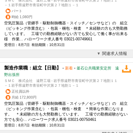
ＳＭＣ 株式会社 遠野工場 - 岩手県遠野市青笹町中沢第２７地割１１
－１岩手県遠野市青笹町中沢第２７地割１－１
パート
時給 1,080円
空気圧製品（管継手・駆動制御機器・スイッチ／センサなど）の 組立
（ピッキング作業含む）・包装・梱包・検査 ＊未経験の方も大勢勤務
しています。 工場での勤務経験がない方でも安心して働く事が出来る
様 作業... ハローワーク求人番号 03021-00749661
受理日：8月7日 有効期限：10月31日
関連求人情報
製造作業職：組立【日勤】
-
-
新着
釜石公共職業安定所 遠
野出張所
ＳＭＣ 株式会社 遠野工場 - 岩手県遠野市青笹町中沢第２７地割１１
－１岩手県遠野市青笹町中沢第２７地割１－１
正社員以外
月給 172,800円
空気圧製品（管継手・駆動制御機器・スイッチ／センサなど）の 組立
（ピッキング作業含む）・包装・梱包・検査 ＊簡単な作業になりま
す。 ＊未経験の方も大勢勤務しています。 工場での勤務経験がない
方でも安心... ハローワーク求人番号 03021-00750461
受理日：8月7日 有効期限：10月31日