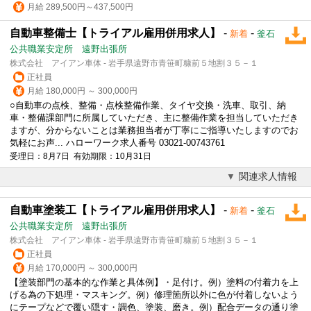
月給 289,500円～437,500円
自動車整備士【トライアル雇用併用求人】
-
-
新着
釜石
公共職業安定所 遠野出張所
株式会社 アイアン車体 - 岩手県遠野市青笹町糠前５地割３５－１
正社員
月給 180,000円 ～ 300,000円
○自動車の点検、整備・点検整備作業、タイヤ交換・洗車、取引、納
車・整備課部門に所属していただき、主に整備作業を担当していただき
ますが、分からないことは業務担当者が丁寧にご指導いたしますのでお
気軽にお声... ハローワーク求人番号 03021-00743761
受理日：8月7日 有効期限：10月31日
関連求人情報
自動車塗装工【トライアル雇用併用求人】
-
-
新着
釜石
公共職業安定所 遠野出張所
株式会社 アイアン車体 - 岩手県遠野市青笹町糠前５地割３５－１
正社員
月給 170,000円 ～ 300,000円
【塗装部門の基本的な作業と具体例】・足付け。例）塗料の付着力を上
げる為の下処理・マスキング。例）修理箇所以外に色が付着しないよう
にテープなどで覆い隠す・調色、塗装、磨き。例）配合データの通り塗