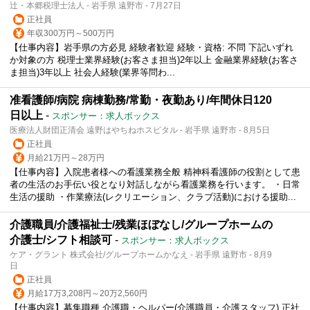
辻・本郷税理士法人 - 岩手県 遠野市 - 7月27日
正社員
年収300万円～500万円
【仕事内容】岩手県の方必見 経験者歓迎 経験・資格: 不問 下記いずれ
か対象の方 税理士業界経験(お客さま担当)2年以上 金融業界経験(お客さ
ま担当)3年以上 社会人経験(業界等問わ...
准看護師/病院 病棟勤務/常勤・夜勤あり/年間休日120
日以上
-
スポンサー：求人ボックス
医療法人財団正清会 遠野はやちねホスピタル - 岩手県 遠野市 - 8月5日
正社員
月給21万円～28万円
【仕事内容】入院患者様への看護業務全般 精神科看護師の役割として患
者の生活のお手伝い役となり対話しながら看護業務を行います。 ・日常
生活の援助 ・作業療法(レクリエーション、クラブ活動)における援助...
介護職員/介護福祉士/残業ほぼなし/グループホームの
介護士/シフト相談可
-
スポンサー：求人ボックス
ケア・グラント 株式会社/グループホームかなえ - 岩手県 遠野市 - 8月9
日
正社員
月給17万3,208円～20万2,560円
【仕事内容】募集職種 介護職・ヘルパー(介護職員・介護スタッフ) 正社