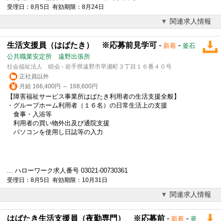
受理日：8月5日 有効期限：8月24日
関連求人情報
生活支援員（はばたき） ※応募前見学可
-
-
新着
釜石
公共職業安定所 遠野出張所
社会福祉法人 睦会 - 岩手県遠野市早瀬町３丁目１６番４０号
正社員以外
月給 166,400円 ～ 168,600円
【障害福祉サービス事業所はばたき利用者の生活支援全般】
・グループホーム利用者（１６名）の日常生活上の支援
食事・入浴等
利用者の買い物外出及び通院支援
パソコンを使用し日誌等の入力
... ハローワーク求人番号 03021-00730361
受理日：8月5日 有効期限：10月31日
関連求人情報
はばたき生活支援員（夜勤専門） ※応募前
-
-
新着
釜