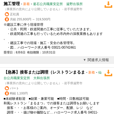
施工管理
-
-
新着
釜石公共職業安定所 遠野出張所
（事業所の意向により公開していません） - 岩手県遠野市
正社員
月給 255,600円 ～ 319,500円
※建設工事に伴う現場管理
・公共・民間・鉄道関連の工事に従事していただきます。
・鉄道関連の工事も行っているため市内外の深夜業務もあります
。
・建設工事での現場・施工・安全の各管理等。
・図... ハローワーク求人番号 03021-00742461
受理日：8月6日 有効期限：10月31日
関連求人情報
【急募】接客または調理（レストランまるま
-
-
新着
仙
台公共職業安定所 大和出張所
（事業所の意向により公開していません） - 岩手県遠野市
パート
時給 1,100円
■未経験者歓迎 ■副業・兼業可能 ■時間・日数相談可能
和風レストラン「まるまつ」での接客または調理をお願いします
接客・・・お客様のご案内、オーダー、配膳、レジ など
調理・・・揚げ物や麺類など... ハローワーク求人番号 04011-