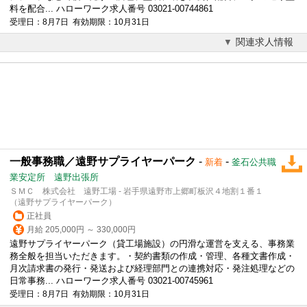
料を配合... ハローワーク求人番号 03021-00744861
受理日：8月7日 有効期限：10月31日
関連求人情報
一般事務職／遠野サプライヤーパーク
-
-
新着
釜石公共職
業安定所 遠野出張所
ＳＭＣ 株式会社 遠野工場 - 岩手県遠野市上郷町板沢４地割１番１
（遠野サプライヤーパーク）
正社員
月給 205,000円 ～ 330,000円
遠野サプライヤーパーク（貸工場施設）の円滑な運営を支える、事務業
務全般を担当いただきます。・契約書類の作成・管理、各種文書作成・
月次請求書の発行・発送および経理部門との連携対応・発注処理などの
日常事務... ハローワーク求人番号 03021-00745961
受理日：8月7日 有効期限：10月31日