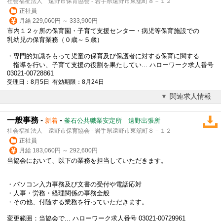
社会福祉法人 遠野市保育協会 - 岩手県遠野市東舘町８－１２
正社員
月給 229,060円 ～ 333,900円
市内１２ヶ所の保育園・子育て支援センター・病児等保育施設での
乳幼児の保育業務（０歳～５歳）
・専門的知識をもって児童の保育及び保護者に対する保育に関する
指導を行い、子育て支援の役割を果たしてい... ハローワーク求人番号
03021-00728861
受理日：8月5日 有効期限：8月24日
関連求人情報
一般事務
-
-
新着
釜石公共職業安定所 遠野出張所
社会福祉法人 遠野市保育協会 - 岩手県遠野市東舘町８－１２
正社員
月給 183,060円 ～ 292,600円
当協会において、以下の業務を担当していただきます。
・パソコン入力事務及び文書の受付や電話応対
・人事・労務・経理関係の事務全般
・その他、付随する業務を行っていただきます。
変更範囲：当協会で... ハローワーク求人番号 03021-00729961