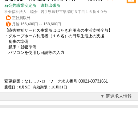
石公共職業安定所 遠野出張所
社会福祉法人 睦会 - 岩手県遠野市早瀬町３丁目１６番４０号
正社員以外
月給 166,400円 ～ 168,600円
【障害福祉サービス事業所はばたき利用者の生活支援全般】
・グループホーム利用者（１６名）の日常生活上の支援
食事の準備
起床・就寝準備
パソコンを使用し日誌等の入力
変更範囲：なし... ハローワーク求人番号 03021-00731661
受理日：8月5日 有効期限：10月31日
関連求人情報