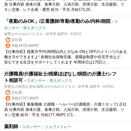
員 仕事内容 身体介護、食事介助、入浴介助、排泄介助、生活援助、リ
ネン交換、レク企画・運営 給与・手当 月給173,20...
「夜勤のみOK」/正看護師/常勤/夜勤のみ/内科/病院
-
ス
ポンサー：求人ボックス
遠野はやちねホスピタル - 岩手県 遠野市 - 8月9日
正社員
月給18万5,600円
【仕事内容】残業月平均1時間以内と少なめ ONとOFFのメリハリのある
働き方ができますよ! 各種社会保険完備、退職金制度や住宅手当など、
安心できる生活をサポートしてくれます 年間休日は170日と...
介護職員/介護福祉士/残業ほぼなし/病院の介護士/シフ
ト相談可
-
スポンサー：求人ボックス
医療法人財団正清会/遠野はやちねホスピタル - 岩手県 遠野市 - 8月9日
正社員
月給17万7,360円
【仕事内容】募集職種 介護職・ヘルパー(介護職員・介護スタッフ) 正社
員 仕事内容 身体介護、食事介助、入浴介助、排泄介助、生活援助、リ
ネン交換 給与・手当 月給177,360円 171...
薬剤師
-
スポンサー：ジョブメドレー