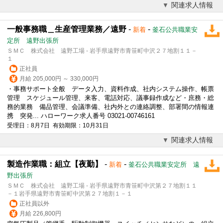
関連求人情報
一般事務職＿生産管理業務／遠野
-
-
新着
釜石公共職業安
定所 遠野出張所
ＳＭＣ 株式会社 遠野工場 - 岩手県遠野市青笹町中沢２７地割１１－
１
正社員
月給 205,000円 ～ 330,000円
・事務サポート全般 データ入力、資料作成、社内システム操作、帳票
管理 スケジュール管理、来客、電話対応、議事録作成など・庶務・総
務的業務 備品管理、会議準備、社内外との連絡調整、部署間の情報連
携 突発... ハローワーク求人番号 03021-00746161
受理日：8月7日 有効期限：10月31日
関連求人情報
製造作業職：組立【夜勤】
-
-
新着
釜石公共職業安定所 遠
野出張所
ＳＭＣ 株式会社 遠野工場 - 岩手県遠野市青笹町中沢第２７地割１１
－１岩手県遠野市青笹町中沢第２７地割１－１
正社員以外
月給 226,800円