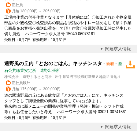
正社員
月給 180,000円 ～ 205,000円
工場内作業の付帯作業となります【具体的には】〇加工された小物金属
部品の外観検査〇検査済みの製品を袋詰めやトレー詰めをして頂く作業
〇商品をお客様へ発送出荷をして頂く作業〇金属製品加工時に発生した
切り屑処... ハローワーク求人番号 15040-06073161
受理日：8月7日 有効期限：10月31日
関連求人情報
遠野風の丘内「とおのごはん」キッチンスタ
-
-
新着
釜
石公共職業安定所 遠野出張所
株式会社 遠野ふるさと商社 - 岩手県遠野市綾織町新里８地割２番地１
正社員以外
月給 175,000円 ～ 300,000円
道の駅遠野風の丘にある飲食店「とおのごはん」にて、キッチンス
タッフとして調理全般の業務に従事していただきます。
将来的には新メニューの開発や業務管理（発注・棚卸・シフト作成
等）もお任せしたいと考え... ハローワーク求人番号 03021-00741561
受理日：8月6日 有効期限：10月31日
関連求人情報