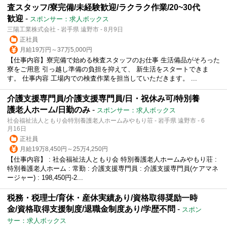
査スタッフ/寮完備/未経験歓迎/ラクラク作業/20~30代
歓迎
-
スポンサー：求人ボックス
三陽工業株式会社 - 岩手県 遠野市 - 8月9日
正社員
月給19万円～37万5,000円
【仕事内容】寮完備で始める検査スタッフのお仕事 生活備品がそろった
寮をご用意 引っ越し準備の負担を抑えて、 新生活をスタートできま
す。 仕事内容 工場内での検査作業を担当していただきます。 ...
介護支援専門員/介護支援専門員/日・祝休み可/特別養
護老人ホーム/日勤のみ
-
スポンサー：求人ボックス
社会福祉法人ともり会特別養護老人ホームみやもり荘 - 岩手県 遠野市 - 6
月16日
正社員
月給19万8,450円～25万4,250円
【仕事内容】 : 社会福祉法人ともり会 特別養護老人ホームみやもり荘 :
特別養護老人ホーム : 常勤 : 介護支援専門員 : 介護支援専門員(ケアマネ
ージャー) : 198,450円-2...
税務・税理士/育休・産休実績あり/資格取得奨励一時
金/資格取得支援制度/退職金制度あり/学歴不問
-
スポン
サー：求人ボックス