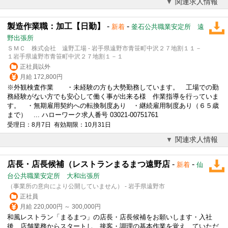
関連求人情報
製造作業職：加工【日勤】
-
-
新着
釜石公共職業安定所 遠
野出張所
ＳＭＣ 株式会社 遠野工場 - 岩手県遠野市青笹町中沢２７地割１１－
１岩手県遠野市青笹町中沢２７地割１－１
正社員以外
月給 172,800円
※外観検査作業 ・未経験の方も大勢勤務しています。 工場での勤
務経験がない方でも安心して働く事が出来る様 作業指導を行っていま
す。 ・無期雇用契約への転換制度あり ・継続雇用制度あり（６５歳
まで） ... ハローワーク求人番号 03021-00751761
受理日：8月7日 有効期限：10月31日
関連求人情報
店長・店長候補（レストランまるまつ遠野店
-
-
新着
仙
台公共職業安定所 大和出張所
（事業所の意向により公開していません） - 岩手県遠野市
正社員
月給 220,000円 ～ 300,000円
和風レストラン「まるまつ」の店長・店長候補をお願いします・入社
後、店舗業務からスタートし、接客・調理の基本作業を覚え ていただ