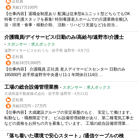
正社員
月給17万100円
【仕事内容】退職金制度あり 配属は従来型&ユニット型どちらでもOK
特養で介護スタッフを募集! 特別養護老人ホームでの介護業務全般(入
浴・排泄・食事・移動介助、 活動・リハビリ支援など)を担当...
介護職員/デイサービス/日勤のみ/高給与/遠野市/介護士
-
スポンサー：求人ボックス
遠野デイサービスかわうち - 岩手県 遠野市 - 8月7日
正社員
月給18万5,000円
【仕事内容】 介護職員 正社員 老人デイサービスセンター 日勤のみ
185000円 岩手県遠野市中央通り11-1 年間休日114日 ...
工場の総合設備管理業務
-
スポンサー：求人ボックス
大成有楽不動産株式会社 - 岩手県 遠野市 - 4月11日
正社員
月給23万円～27万円
【仕事内容】大成建設グループの安定基盤のもと、 安定して働けます。
転勤なし・職務限定です。 ビル設備管理経験があり、第二種電気工事士
などの資格をお持ちの方を募集しています。 工場の総合設備管理業...
「落ち着いた環境で安心スタート」/通信ケーブルの検