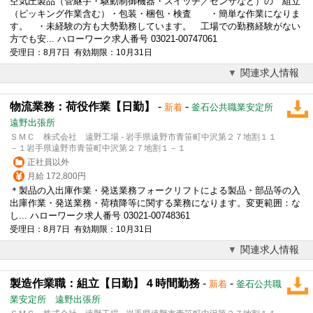
空気圧製品（管継手・駆動制御機器・スイッチ／センサなど）の 組立
（ピッキング作業含む）・包装・梱包・検査 ・簡単な作業になりま
す。 ・未経験の方も大勢勤務しています。 工場での勤務経験がない
方でも安... ハローワーク求人番号 03021-00747061
受理日：8月7日 有効期限：10月31日
関連求人情報
物流業務：荷役作業【日勤】
-
-
新着
釜石公共職業安定所
遠野出張所
ＳＭＣ 株式会社 遠野工場 - 岩手県遠野市青笹町中沢第２７地割１１
－１岩手県遠野市青笹町中沢第２７地割１－１
正社員以外
月給 172,800円
＊製品の入出庫作業・発送業務フォークリフトによる製品・部品等の入
出庫作業・発送業務・荷積降等に関する業務になります。変更範囲：な
し... ハローワーク求人番号 03021-00748361
受理日：8月7日 有効期限：10月31日
関連求人情報
製造作業職：組立【日勤】４時間勤務
-
-
新着
釜石公共職
業安定所 遠野出張所