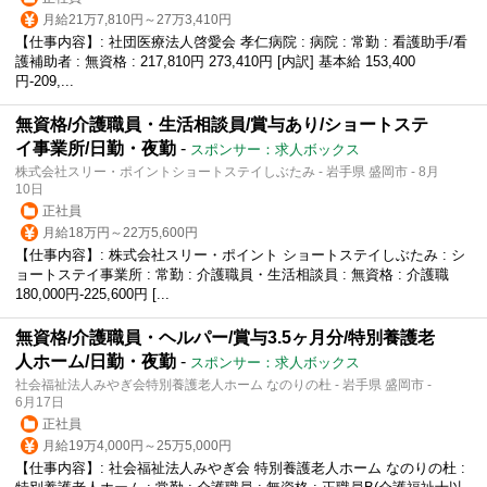
月給21万7,810円～27万3,410円
【仕事内容】: 社団医療法人啓愛会 孝仁病院 : 病院 : 常勤 : 看護助手/看
護補助者 : 無資格 : 217,810円 273,410円 [内訳] 基本給 153,400
円-209,...
無資格/介護職員・生活相談員/賞与あり/ショートステ
イ事業所/日勤・夜勤
-
スポンサー：求人ボックス
株式会社スリー・ポイントショートステイしぶたみ - 岩手県 盛岡市 - 8月
10日
正社員
月給18万円～22万5,600円
【仕事内容】: 株式会社スリー・ポイント ショートステイしぶたみ : シ
ョートステイ事業所 : 常勤 : 介護職員・生活相談員 : 無資格 : 介護職
180,000円-225,600円 [...
無資格/介護職員・ヘルパー/賞与3.5ヶ月分/特別養護老
人ホーム/日勤・夜勤
-
スポンサー：求人ボックス
社会福祉法人みやぎ会特別養護老人ホーム なのりの杜 - 岩手県 盛岡市 -
6月17日
正社員
月給19万4,000円～25万5,000円
【仕事内容】: 社会福祉法人みやぎ会 特別養護老人ホーム なのりの杜 :