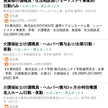
無資格/介護職員・生活相談員/ショートステイ事業所/
日勤のみ
-
スポンサー：求人ボックス
株式会社SOYOKAZE盛岡ケアセンターそよ風 - 岩手県 盛岡市 - 8月10日
正社員
月給21万円～23万円
【仕事内容】: 株式会社SOYOKAZE 盛岡ケアセンターそよ風 : ショー
トステイ事業所 : 常勤 : 介護職員・生活相談員 : 無資格 : 生活相談員
210,000円-230,000...
介護福祉士/介護職員・ヘルパー/賞与あり/企業/日勤・
夜勤
-
スポンサー：求人ボックス
株式会社ニチイ学館盛岡支店 - 岩手県 盛岡市 - 8月7日
正社員
月給23万5,000円～24万7,000円
【仕事内容】 : 株式会社ニチイ学館 株式会社ニチイ学館盛岡支店 : 企業
: 常勤 : 介護職員(介護職、介護士) : 介護福祉士 : 235,000円-247,000円
[内訳] 基本...
介護福祉士/介護職員・ヘルパー/賞与3ヶ月分/特別養護
老人ホーム/日勤・夜勤
-
スポンサー：求人ボックス
社会福祉法人藤実会地域密着型特別養護老人ホームふじの - 岩手県 盛岡
市 - 8月7日
正社員