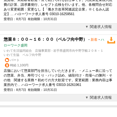
費の計算、請求書発行、レセプト点検を行います。他、各種問合せ対応
あり変更範囲：変更なし【「働き方改革関連認定企業」※くるみん認
定】... ハローワーク求人番号 03010-16259561
受理日：8月7日 有効期限：10月31日
関連求人情報
惣菜８：００～１６：００（ベルフ向中野）
-
-
新着
ハ
ローワーク盛岡
いわて生活協同組合 店舗事業部 - 岩手県盛岡市向中野字幅２０８－１
いわて生協 ベルフ向中野
パート
時給 1,100円
店舗において惣菜部門を担当していただきます。・メニュー表に沿って
の惣菜、弁当、寿司づくり・パック詰め、値段付け・売場への陳列・そ
の他 関連する業務＊初めての方大歓迎です。変更範囲：業務内容は事
業所内で... ハローワーク求人番号 03010-16261961
受理日：8月7日 有効期限：10月31日
関連求人情報