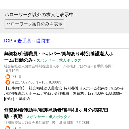
ハローワーク以外の求人も表示中 -
TOP
»
岩手県
»
盛岡市
無資格/介護職員・ヘルパー/賞与あり/特別養護老人ホ
ーム/日勤のみ
-
スポンサー：求人ボックス
社会福祉法人藤実会特別養護老人ホーム都南あけぼの荘 - 岩手県 盛岡市
- 8月10日
正社員
月給17万7,400円～18万8,000円
【仕事内容】: 社会福祉法人藤実会 特別養護老人ホーム都南あけぼの荘
: 特別養護老人ホーム : 常勤 : 介護職員 : 無資格 : 177,400円-188,000円
[内訳] ・基本給 ...
無資格/看護助手/看護補助者/賞与4.8ヶ月分/病院/日
勤・夜勤
-
スポンサー：求人ボックス
社団医療法人啓愛会孝仁病院 - 岩手県 盛岡市 - 7月28日
正社員