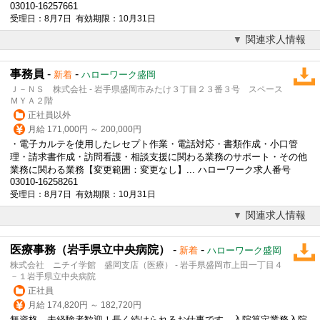
03010-16257661
受理日：8月7日 有効期限：10月31日
関連求人情報
事務員
-
-
新着
ハローワーク盛岡
Ｊ－ＮＳ 株式会社 - 岩手県盛岡市みたけ３丁目２３番３号 スペース
ＭＹＡ２階
正社員以外
月給 171,000円 ～ 200,000円
・電子カルテを使用したレセプト作業・電話対応・書類作成・小口管
理・請求書作成・訪問看護・相談支援に関わる業務のサポート・その他
業務に関わる業務【変更範囲：変更なし】... ハローワーク求人番号
03010-16258261
受理日：8月7日 有効期限：10月31日
関連求人情報
医療事務（岩手県立中央病院）
-
-
新着
ハローワーク盛岡
株式会社 ニチイ学館 盛岡支店（医療） - 岩手県盛岡市上田一丁目４
－１岩手県立中央病院
正社員
月給 174,820円 ～ 182,720円
無資格、未経験者歓迎！長く続けられるお仕事です。入院算定業務入院