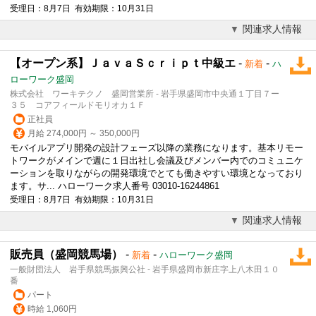
受理日：8月7日 有効期限：10月31日
関連求人情報
【オープン系】ＪａｖａＳｃｒｉｐｔ中級エ
-
-
新着
ハ
ローワーク盛岡
株式会社 ワーキテクノ 盛岡営業所 - 岩手県盛岡市中央通１丁目７ー
３５ コアフィールドモリオカ１Ｆ
正社員
月給 274,000円 ～ 350,000円
モバイルアプリ開発の設計フェーズ以降の業務になります。基本リモー
トワークがメインで週に１日出社し会議及びメンバー内でのコミュニケ
ーションを取りながらの開発環境でとても働きやすい環境となっており
ます。サ... ハローワーク求人番号 03010-16244861
受理日：8月7日 有効期限：10月31日
関連求人情報
販売員（盛岡競馬場）
-
-
新着
ハローワーク盛岡
一般財団法人 岩手県競馬振興公社 - 岩手県盛岡市新庄字上八木田１０
番
パート
時給 1,060円