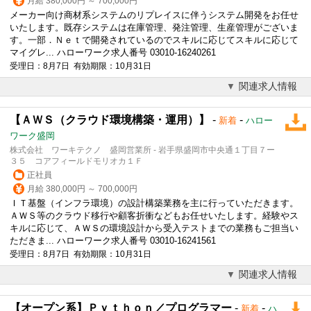
月給 380,000円 ～ 700,000円
メーカー向け商材系システムのリプレイスに伴うシステム開発をお任せ
いたします。既存システムは在庫管理、発注管理、生産管理がございま
す。一部．Ｎｅｔで開発されているのでスキルに応じてスキルに応じて
マイグレ... ハローワーク求人番号 03010-16240261
受理日：8月7日 有効期限：10月31日
関連求人情報
【ＡＷＳ（クラウド環境構築・運用）】
-
-
新着
ハロー
ワーク盛岡
株式会社 ワーキテクノ 盛岡営業所 - 岩手県盛岡市中央通１丁目７ー
３５ コアフィールドモリオカ１Ｆ
正社員
月給 380,000円 ～ 700,000円
ＩＴ基盤（インフラ環境）の設計構築業務を主に行っていただきます。
ＡＷＳ等のクラウド移行や顧客折衝などもお任せいたします。経験やス
キルに応じて、ＡＷＳの環境設計から受入テストまでの業務もご担当い
ただきま... ハローワーク求人番号 03010-16241561
受理日：8月7日 有効期限：10月31日
関連求人情報
【オープン系】Ｐｙｔｈｏｎ／プログラマー
-
-
新着
ハ