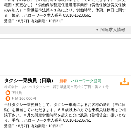
範囲：変更なし】＊労働保険暫定任意適用事業所（労働保険は労災保険
のみ加入）＊労働基準法第４１条により、労働時間、休憩、休日に関す
る 規定... ハローワーク求人番号 03010-16233561
受理日：8月7日 有効期限：10月31日
関連求人情報
タクシー乗務員（日勤）
-
-
新着
ハローワーク盛岡
株式会社 あいのりタクシー - 岩手県盛岡市高松２丁目１番２１号
正社員
月給 166,000円
当社タクシー乗務員として、タクシー車両によるお客様の送迎（主に日
勤）を担当していただきます。６５歳以上の方でも乗務員経験者はご相
談下さい。※月の所定労働時間を超えた分は残業（割増賃金）扱いとな
り、手当... ハローワーク求人番号 03010-16235761
受理日：8月7日 有効期限：10月31日