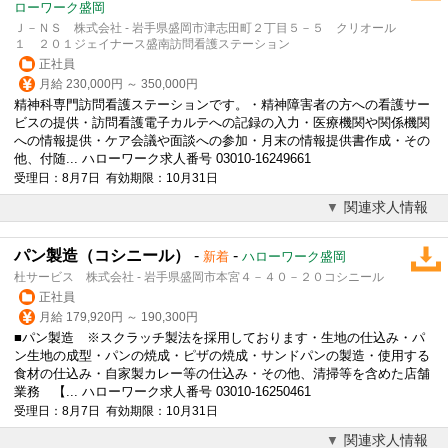
ローワーク盛岡
Ｊ－ＮＳ 株式会社 - 岩手県盛岡市津志田町２丁目５－５ クリオール
１ ２０１ジェイナース盛南訪問看護ステーション
正社員
月給 230,000円 ～ 350,000円
精神科専門訪問看護ステーションです。・精神障害者の方への看護サー
ビスの提供・訪問看護電子カルテへの記録の入力・医療機関や関係機関
への情報提供・ケア会議や面談への参加・月末の情報提供書作成・その
他、付随... ハローワーク求人番号 03010-16249661
受理日：8月7日 有効期限：10月31日
関連求人情報
パン製造（コシニール）
-
-
新着
ハローワーク盛岡
杜サービス 株式会社 - 岩手県盛岡市本宮４－４０－２０コシニール
正社員
月給 179,920円 ～ 190,300円
■パン製造 ※スクラッチ製法を採用しております・生地の仕込み・パ
ン生地の成型・パンの焼成・ピザの焼成・サンドパンの製造・使用する
食材の仕込み・自家製カレー等の仕込み・その他、清掃等を含めた店舗
業務 【... ハローワーク求人番号 03010-16250461
受理日：8月7日 有効期限：10月31日
関連求人情報