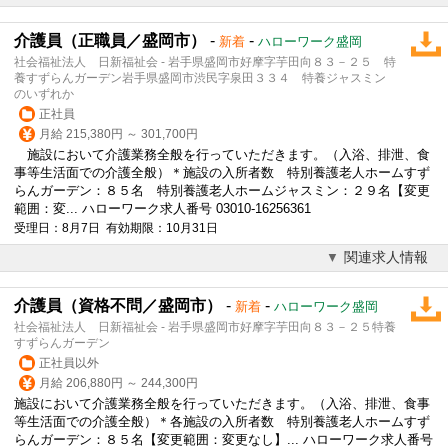
介護員（正職員／盛岡市）
-
-
新着
ハローワーク盛岡
社会福祉法人 日新福祉会 - 岩手県盛岡市好摩字芋田向８３－２５ 特
養すずらんガーデン岩手県盛岡市渋民字泉田３３４ 特養ジャスミン
のいずれか
正社員
月給 215,380円 ～ 301,700円
施設において介護業務全般を行っていただきます。（入浴、排泄、食
事等生活面での介護全般）＊施設の入所者数 特別養護老人ホームすず
らんガーデン：８５名 特別養護老人ホームジャスミン：２９名【変更
範囲：変... ハローワーク求人番号 03010-16256361
受理日：8月7日 有効期限：10月31日
関連求人情報
介護員（資格不問／盛岡市）
-
-
新着
ハローワーク盛岡
社会福祉法人 日新福祉会 - 岩手県盛岡市好摩字芋田向８３－２５特養
すずらんガーデン
正社員以外
月給 206,880円 ～ 244,300円
施設において介護業務全般を行っていただきます。（入浴、排泄、食事
等生活面での介護全般）＊各施設の入所者数 特別養護老人ホームすず
らんガーデン：８５名【変更範囲：変更なし】... ハローワーク求人番号