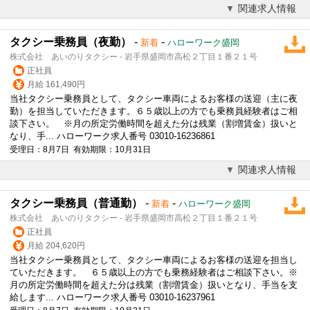
関連求人情報
タクシー乗務員（夜勤）
-
-
新着
ハローワーク盛岡
株式会社 あいのりタクシー - 岩手県盛岡市高松２丁目１番２１号
正社員
月給 161,490円
当社タクシー乗務員として、タクシー車両によるお客様の送迎（主に夜
勤）を担当していただきます。６５歳以上の方でも乗務員経験者はご相
談下さい。 ※月の所定労働時間を超えた分は残業（割増賃金）扱いと
なり、手... ハローワーク求人番号 03010-16236861
受理日：8月7日 有効期限：10月31日
関連求人情報
タクシー乗務員（普通勤）
-
-
新着
ハローワーク盛岡
株式会社 あいのりタクシー - 岩手県盛岡市高松２丁目１番２１号
正社員
月給 204,620円
当社タクシー乗務員として、タクシー車両によるお客様の送迎を担当し
ていただきます。 ６５歳以上の方でも乗務経験者はご相談下さい。※
月の所定労働時間を超えた分は残業（割増賃金）扱いとなり、手当を支
給します... ハローワーク求人番号 03010-16237961