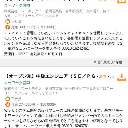
ローワーク盛岡
株式会社 ワーキテクノ 盛岡営業所 - 岩手県盛岡市中央通１丁目７ー
３５ コアフィールドモリオカ１Ｆ
正社員
月給 380,000円 ～ 700,000円
Ｅｘｃｅｌで管理していたシステムをＰｙｔｈｏｎを使用してシステム
化していくことをお任せいたします。各部署と連携しシステム化できる
ポイントを確認しながら開発を行っていただきます。複雑なものではな
く単純な... ハローワーク求人番号 03010-16242461
受理日：8月7日 有効期限：10月31日
関連求人情報
【オープン系】中級エンジニア（ＳＥ／ＰＧ
-
-
新着
ハ
ローワーク盛岡
株式会社 ワーキテクノ 盛岡営業所 - 岩手県盛岡市中央通１丁目７ー
３５ コアフィールドモリオカ１Ｆ
正社員
月給 274,000円 ～ 350,000円
Ｗｅｂシステム開発の設計フェーズ以降の業務になります。基本リモー
トワークがメインで週に１日出社し会議及びメンバー内でのコミュニケ
ーションを取りながらの開発環境でとても働きやすい環境となっており
ます。サ... ハローワーク求人番号 03010-16243761