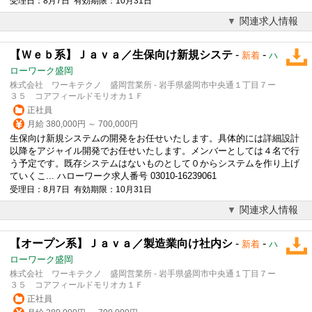
受理日：8月7日 有効期限：10月31日
関連求人情報
【Ｗｅｂ系】Ｊａｖａ／生保向け新規システ
-
-
新着
ハ
ローワーク盛岡
株式会社 ワーキテクノ 盛岡営業所 - 岩手県盛岡市中央通１丁目７ー
３５ コアフィールドモリオカ１Ｆ
正社員
月給 380,000円 ～ 700,000円
生保向け新規システムの開発をお任せいたします。具体的には詳細設計
以降をアジャイル開発でお任せいたします。メンバーとしては４名で行
う予定です。既存システムはないものとして０からシステムを作り上げ
ていくこ... ハローワーク求人番号 03010-16239061
受理日：8月7日 有効期限：10月31日
関連求人情報
【オープン系】Ｊａｖａ／製造業向け社内シ
-
-
新着
ハ
ローワーク盛岡
株式会社 ワーキテクノ 盛岡営業所 - 岩手県盛岡市中央通１丁目７ー
３５ コアフィールドモリオカ１Ｆ
正社員