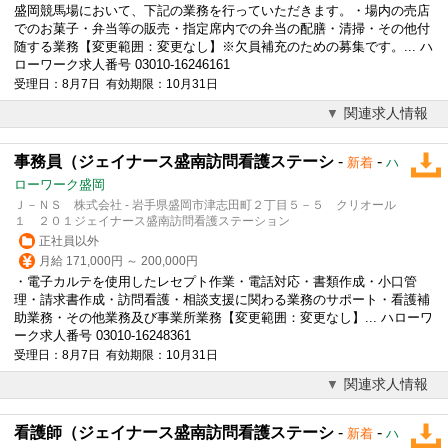
盛岡競馬場において、下記の業務を行っていただきます。・場内の売店
でのお菓子・弁当等の販売・指定席内での弁当の配膳・清掃・その他付
随する業務【変更範囲：変更なし】※欠員補充のための募集です。... ハ
ローワーク求人番号 03010-16246161
受理日：8月7日 有効期限：10月31日
関連求人情報
事務員（ジェイナース盛南訪問看護ステーシ
-
-
新着
ハ
ローワーク盛岡
Ｊ－ＮＳ 株式会社 - 岩手県盛岡市津志田町２丁目５－５ クリオール
１ ２０１ジェイナース盛南訪問看護ステーション
正社員以外
月給 171,000円 ～ 200,000円
・電子カルテを使用したレセプト作業・電話対応・書類作成・小口管
理・請求書作成・訪問看護・相談支援に関わる業務のサポート・看護補
助業務・その他業務及び事業所業務【変更範囲：変更なし】... ハローワ
ーク求人番号 03010-16248361
受理日：8月7日 有効期限：10月31日
関連求人情報
看護師（ジェイナース盛南訪問看護ステーシ
-
-
新着
ハ