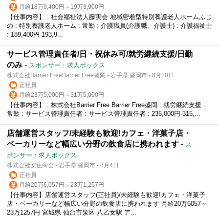
月給18万9,400円～19万3,900円
【仕事内容】 : 社会福祉法人藤実会 地域密着型特別養護老人ホームふじ
の : 特別養護老人ホーム : 常勤 : 介護職員(介護職、介護士) : 介護福祉士
: 189,400円-193,9...
サービス管理責任者/日・祝休み可/就労継続支援/日勤
のみ
-
スポンサー：求人ボックス
株式会社Barrier FreeBarrier Free盛岡 - 岩手県 盛岡市 - 8月10日
正社員
月給23万5,000円～31万5,000円
【仕事内容】 : 株式会社Barrier Free Barrier Free盛岡 : 就労継続支援 :
常勤 : サービス管理責任者 : サービス管理責任者 : 235,000円-315,...
店舗運営スタッフ/未経験も歓迎!カフェ・洋菓子店・
ベーカリーなど幅広い分野の飲食店に携われます
-
ス
ポンサー：求人ボックス
株式会社安住商会 - 岩手県 盛岡市 - 8月4日
正社員
月給20万6,057円～23万1,257円
【仕事内容】店舗運営スタッフ(正社員)/未経験も歓迎!カフェ・洋菓子
店・ベーカリーなど幅広い分野の飲食店に携われます 月給20万6057～
23万1257円 宮城県 仙台市泉区 八乙女駅 ア...