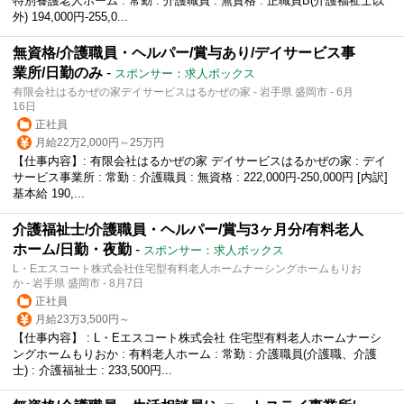
特別養護老人ホーム : 常勤 : 介護職員 : 無資格 : 正職員B(介護福祉士以
外) 194,000円-255,0...
無資格/介護職員・ヘルパー/賞与あり/デイサービス事
業所/日勤のみ
-
スポンサー：求人ボックス
有限会社はるかぜの家デイサービスはるかぜの家 - 岩手県 盛岡市 - 6月
16日
正社員
月給22万2,000円～25万円
【仕事内容】: 有限会社はるかぜの家 デイサービスはるかぜの家 : デイ
サービス事業所 : 常勤 : 介護職員 : 無資格 : 222,000円-250,000円 [内訳]
基本給 190,...
介護福祉士/介護職員・ヘルパー/賞与3ヶ月分/有料老人
ホーム/日勤・夜勤
-
スポンサー：求人ボックス
L・Eエスコート株式会社住宅型有料老人ホームナーシングホームもりお
か - 岩手県 盛岡市 - 8月7日
正社員
月給23万3,500円～
【仕事内容】 : L・Eエスコート株式会社 住宅型有料老人ホームナーシ
ングホームもりおか : 有料老人ホーム : 常勤 : 介護職員(介護職、介護
士) : 介護福祉士 : 233,500円...