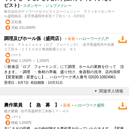
ピスト)
-
スポンサー：ジョブメドレー
株式会社ボディワークセラピストエージェンシー ラフィネイオンモー
ル盛岡南店 - 岩手県盛岡市本宮７丁目１−１ - 8月9日
正社員
月給 231,000円
調理及びホール係（盛岡店）
-
-
新着
ハローワーク八戸
Ｒｏｂ Ｐｈｏｔｏｎｓ（ロブ フォートンズ） - 岩手県盛岡市中央通
１丁目９－１１ＣＵＢＥ映画館通りビル Ｂ１
パート
時給 1,150円 ～ 1,200円
◇飲食店「ロブ フォートンズ」にて調理、ホールの業務を行って 頂
きます。・調理 ：食材の準備、盛り付け、食器類の洗浄、店内清掃
【変更範囲：変更なし】... ハローワーク求人番号 02020-10824961
受理日：8月7日 有効期限：10月31日
関連求人情報
農作業員 【 急 募 】
-
-
新着
ハローワーク盛岡
藤沢農園 - 岩手県盛岡市三本柳１７－４０
パート
時給 1,050円
主にネギの収穫、その他付随する農作業を行っていただきます。【変更