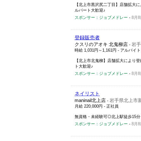
【北上市黒沢尻二丁目】店舗拡大に
ルパート大歓迎♪
スポンサー：ジョブメドレー
-
8月8
登録販売者
クスリのアオキ 北鬼柳店
岩手
-
時給 1,031円～1,161円
- アルバイ
【北上市北鬼柳】店舗拡大により登
ト大歓迎♪
スポンサー：ジョブメドレー
-
8月8
ネイリスト
maninail北上店
岩手県北上市新
-
月給 220,000円
- 正社員
無資格・未経験可◎北上駅徒歩15分
スポンサー：ジョブメドレー
-
8月8