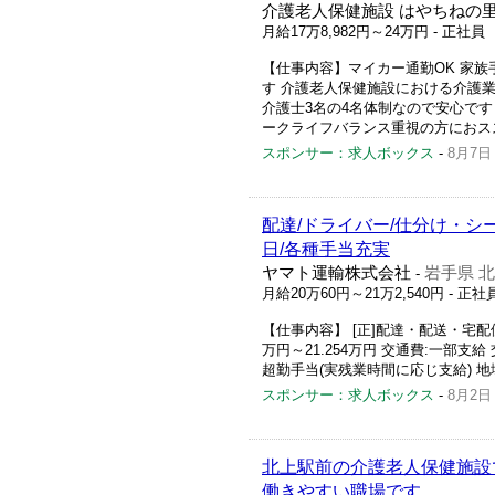
介護老人保健施設 はやちねの
月給17万8,982円～24万円
- 正社員
【仕事内容】マイカー通勤OK 家族
す 介護老人保健施設における介護業
介護士3名の4名体制なので安心です
ークライフバランス重視の方におススメ
スポンサー：求人ボックス
-
8月7日
配達/ドライバー/仕分け・シ
日/各種手当充実
ヤマト運輸株式会社
岩手県 
-
月給20万60円～21万2,540円
- 正社
【仕事内容】 [正]配達・配送・宅配
万円～21.254万円 交通費:一部支給 
超勤手当(実残業時間に応じ支給) 地域
スポンサー：求人ボックス
-
8月2日
北上駅前の介護老人保健施設
働きやすい職場です