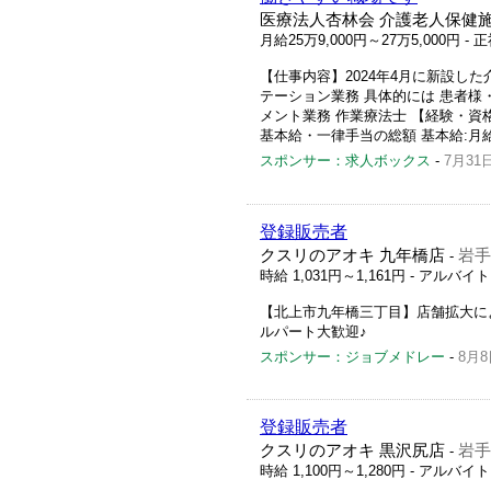
医療法人杏林会 介護老人保健
月給25万9,000円～27万5,000円
- 
【仕事内容】2024年4月に新設し
テーション業務 具体的には 患者
メント業務 作業療法士 【経験・資格】 
基本給・一律手当の総額 基本給:月給229
スポンサー：求人ボックス
-
7月31
登録販売者
クスリのアオキ 九年橋店
岩手
-
時給 1,031円～1,161円
- アルバイ
【北上市九年橋三丁目】店舗拡大に
ルパート大歓迎♪
スポンサー：ジョブメドレー
-
8月8
登録販売者
クスリのアオキ 黒沢尻店
岩手
-
時給 1,100円～1,280円
- アルバイ