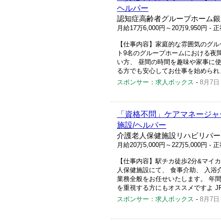
ヘルパー
認知症高齢者グループホーム銀
月給17万6,000円～20万9,950円
- 
【仕事内容】家庭的な雰囲気のグルー
ト9名のグループホームにおける夜
い方、 昼間の時間を趣味や家事に使
る方でも安心してお仕事を始められ
スポンサー：求人ボックス
-
8月7日
「資格不問」ケアマネージャー
施設/ヘルパー
介護老人保健施設リハビリパー
月給20万5,000円～22万5,000円
- 
【仕事内容】駅チカ徒歩2分&マイカー
人保健施設にて、 食事介助、 入浴
業務全般をお任せいたします。 年間
を重視する方にもオススメですよ JR
スポンサー：求人ボックス
-
8月7日