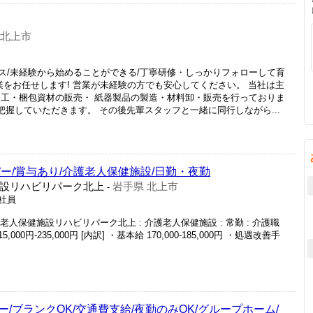
 北上市
ス/未経験から始めることができる/丁寧研修・しっかりフォローして育
業をお任せします! 営業が未経験の方でも安心してください。 当社は主
加工・梱包資材の販売・ 紙器製品の製造・材料卸・販売を行っておりま
把握していただきます。 その後先輩スタッフと一緒に同行しながら...
ー/賞与あり/介護老人保健施設/日勤・夜勤
設リハビリパーク北上
岩手県 北上市
-
正社員
老人保健施設リハビリパーク北上 : 介護老人保健施設 : 常勤 : 介護職
,000円-235,000円 [内訳] ・基本給 170,000-185,000円 ・処遇改善手
/ブランクOK/交通費支給/夜勤のみOK/グループホーム/