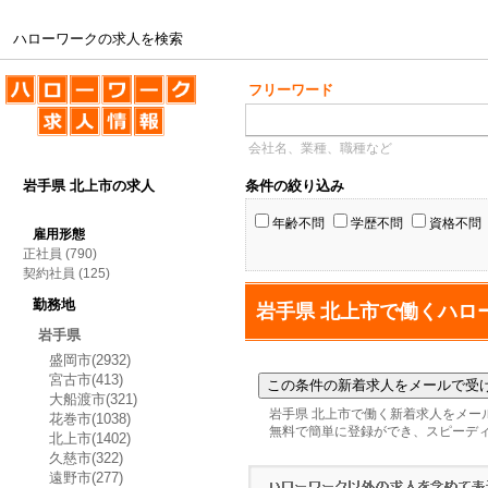
ハローワークの求人を検索
ハローワークの求人を検索
フリーワード
会社名、業種、職種など
岩手県 北上市の求人
条件の絞り込み
年齢不問
学歴不問
資格不問
雇用形態
正社員
(790)
契約社員
(125)
勤務地
岩手県 北上市で働くハロ
岩手県
盛岡市(2932)
宮古市(413)
大船渡市(321)
岩手県 北上市で働く新着求人をメー
花巻市(1038)
無料で簡単に登録ができ、スピーデ
北上市(1402)
久慈市(322)
遠野市(277)