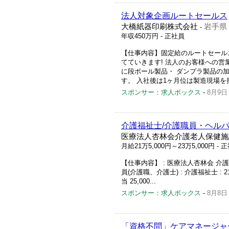
法人対象企画ルートセールス
大橋紙器印刷株式会社
岩手県
-
年収450万円
- 正社員
【仕事内容】固定給のルートセール
てていきます! 法人のお客様への営
に段ボール製品・ ダンプラ製品の
す。 入社後は1ヶ月位は製造現場を
スポンサー：求人ボックス
-
8月9日
介護福祉士/介護職員・ヘルパ
医療法人杏林会介護老人保健施
月給21万5,000円～23万5,000円
- 
【仕事内容】 : 医療法人杏林会 介護
員(介護職、介護士) : 介護福祉士 : 215
当 25,000...
スポンサー：求人ボックス
-
8月8日
「資格不問」ケアマネージャー