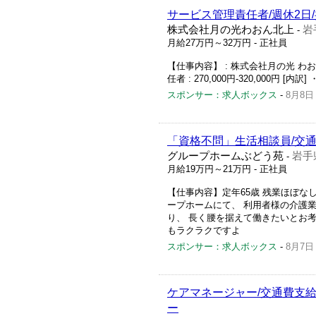
サービス管理責任者/週休2日
株式会社月の光わおん北上
岩
-
月給27万円～32万円
- 正社員
【仕事内容】 : 株式会社月の光 わおん
任者 : 270,000円-320,000円 [内訳] ・基
スポンサー：求人ボックス
-
8月8日
「資格不問」生活相談員/交通
グループホームぶどう苑
岩手
-
月給19万円～21万円
- 正社員
【仕事内容】定年65歳 残業ほぼな
ープホームにて、 利用者様の介護業
り、 長く腰を据えて働きたいとお考
もラクラクですよ
スポンサー：求人ボックス
-
8月7日
ケアマネージャー/交通費支給
ー