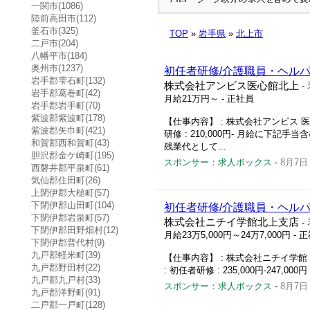
一関市(1086)
陸前高田市(112)
釜石市(325)
TOP
»
岩手県
»
北上市
二戸市(204)
八幡平市(184)
奥州市(1237)
初任者研修/介護職員・ヘルパー
岩手郡雫石町(132)
株式会社アンビス医心館北上
-
岩手郡葛巻町(42)
月給21万円～
- 正社員
岩手郡岩手町(70)
紫波郡紫波町(178)
【仕事内容】 : 株式会社アンビス 医心
紫波郡矢巾町(421)
研修 : 210,000円- 月給に下記手
和賀郡西和賀町(43)
残業代として...
胆沢郡金ケ崎町(195)
スポンサー：求人ボックス
-
8月7日
西磐井郡平泉町(61)
気仙郡住田町(26)
上閉伊郡大槌町(57)
下閉伊郡山田町(104)
初任者研修/介護職員・ヘルパ
下閉伊郡岩泉町(57)
株式会社ニチイ学館北上支店
-
下閉伊郡田野畑村(12)
月給23万5,000円～24万7,000円
- 
下閉伊郡普代村(9)
九戸郡軽米町(39)
【仕事内容】 : 株式会社ニチイ学館 
九戸郡野田村(22)
: 初任者研修 : 235,000円-247,000円
九戸郡九戸村(33)
スポンサー：求人ボックス
-
8月7日
九戸郡洋野町(91)
二戸郡一戸町(128)