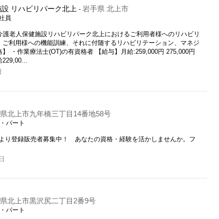
施設 リハビリパーク北上
岩手県 北上市
-
正社員
た介護老人保健施設リハビリパーク北上におけるご利用者様へのリハビリ
様・ご利用様への機能訓練、それに付随するリハビリテーション、マネジ
・作業療法士(OT)の有資格者 【給与】月給:259,000円 275,000円
,00...
日
県北上市九年橋三丁目14番地58号
ト・パート
より登録販売者募集中！ あなたの資格・経験を活かしませんか。フ
日
県北上市黒沢尻二丁目2番9号
ト・パート