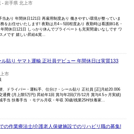
里
岩手県 北上市
-
手当あり 年間休日121日 再雇用制度あり 働きやすい環境が整っていま
務をお任せいたします! 夜勤は月4～5回程度あり 夜勤時は看護師1名・
 年間休日121日 しっかり休んでプライベートも充実間違いなしです ワ
です 嬉しい昇給&賞...
ール貼り ヤマト運輸 正社員デビュー 年間休日は実質133
北上市
員
便、ドライバー・運転手、仕分け・シール貼り 正社員 [正]月給20.006
交通費 (月上限5万円) 昇給年1回 賞与年2回(7月/12月 賞与4.5ヶ月実績)
手当 扶養手当 ・モデル月収・年収 30歳/残業25H/扶養家...
での作業療法士/介護老人保健施設でのリハビリ職の募集!