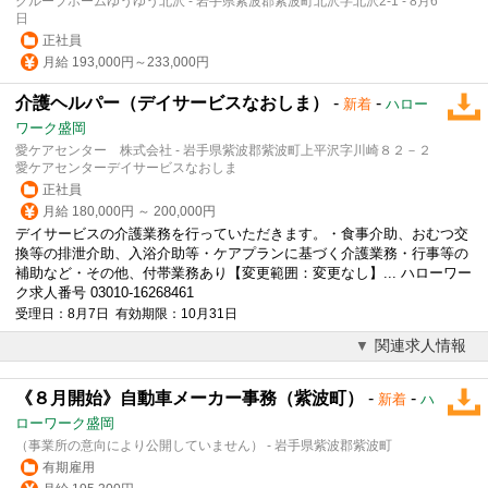
グループホームゆうゆう北沢 - 岩手県紫波郡紫波町北沢字北沢2-1 - 8月6
日
正社員
月給 193,000円～233,000円
介護ヘルパー（デイサービスなおしま）
-
-
新着
ハロー
ワーク盛岡
愛ケアセンター 株式会社 - 岩手県紫波郡紫波町上平沢字川崎８２－２
愛ケアセンターデイサービスなおしま
正社員
月給 180,000円 ～ 200,000円
デイサービスの介護業務を行っていただきます。・食事介助、おむつ交
換等の排泄介助、入浴介助等・ケアプランに基づく介護業務・行事等の
補助など・その他、付帯業務あり【変更範囲：変更なし】... ハローワー
ク求人番号 03010-16268461
受理日：8月7日 有効期限：10月31日
関連求人情報
《８月開始》自動車メーカー事務（紫波町）
-
-
新着
ハ
ローワーク盛岡
（事業所の意向により公開していません） - 岩手県紫波郡紫波町
有期雇用