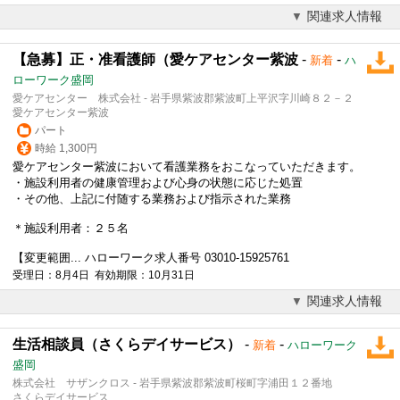
関連求人情報
【急募】正・准看護師（愛ケアセンター紫波
-
-
新着
ハ
ローワーク盛岡
愛ケアセンター 株式会社 - 岩手県紫波郡紫波町上平沢字川崎８２－２
愛ケアセンター紫波
パート
時給 1,300円
愛ケアセンター紫波において看護業務をおこなっていただきます。
・施設利用者の健康管理および心身の状態に応じた処置
・その他、上記に付随する業務および指示された業務
＊施設利用者：２５名
【変更範囲... ハローワーク求人番号 03010-15925761
受理日：8月4日 有効期限：10月31日
関連求人情報
生活相談員（さくらデイサービス）
-
-
新着
ハローワーク
盛岡
株式会社 サザンクロス - 岩手県紫波郡紫波町桜町字浦田１２番地
さくらデイサービス