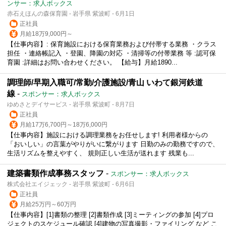
ンサー：求人ボックス
赤石えほんの森保育園 - 岩手県 紫波町 - 6月1日
正社員
月給18万9,000円～
【仕事内容】: 保育施設における保育業務および付帯する業務 ・クラス
担任 ・連絡帳記入 ・登園、降園の対応 ・清掃等の付帯業務 等 :認可保
育園 :詳細はお問い合わせください。 【給与】月給1890...
調理師/早期入職可/常勤/介護施設/青山 いわて銀河鉄道
線
-
スポンサー：求人ボックス
ゆめさとデイサービス - 岩手県 紫波町 - 8月7日
正社員
月給17万6,700円～18万6,000円
【仕事内容】施設における調理業務をお任せします! 利用者様からの
「おいしい」の言葉がやりがいに繋がります 日勤のみの勤務ですので、
生活リズムを整えやすく、 規則正しい生活が送れます 残業も...
建築書類作成事務スタッフ
-
スポンサー：求人ボックス
株式会社エイジェック - 岩手県 紫波町 - 6月6日
正社員
月給25万円～60万円
【仕事内容】[1]書類の整理 [2]書類作成 [3]ミーティングの参加 [4]プロ
ジェクトのスケジュール確認 [4]建物の写真撮影・ファイリング など こ