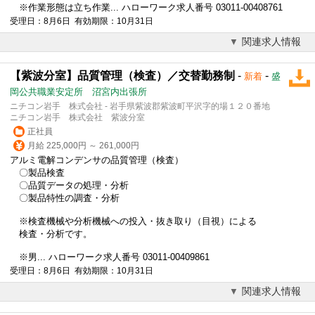
※作業形態は立ち作業... ハローワーク求人番号 03011-00408761
受理日：8月6日 有効期限：10月31日
関連求人情報
【紫波分室】品質管理（検査）／交替勤務制
-
-
新着
盛
岡公共職業安定所 沼宮内出張所
ニチコン岩手 株式会社 - 岩手県紫波郡紫波町平沢字的場１２０番地
ニチコン岩手 株式会社 紫波分室
正社員
月給 225,000円 ～ 261,000円
アルミ電解コンデンサの品質管理（検査）
〇製品検査
〇品質データの処理・分析
〇製品特性の調査・分析
※検査機械や分析機械への投入・抜き取り（目視）による
検査・分析です。
※男... ハローワーク求人番号 03011-00409861
受理日：8月6日 有効期限：10月31日
関連求人情報