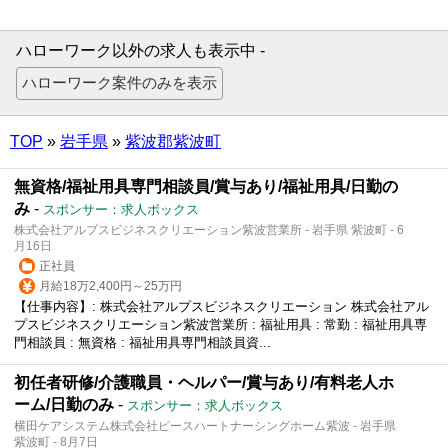
ハローワーク以外の求人も表示中 -
TOP
»
岩手県
»
紫波郡紫波町
無資格/福祉用具専門相談員/賞与あり/福祉用具/日勤の
み
-
スポンサー：求人ボックス
株式会社アルプスビジネスクリエーション紫波営業所 - 岩手県 紫波町 - 6
月16日
正社員
月給18万2,400円～25万円
【仕事内容】: 株式会社アルプスビジネスクリエーション 株式会社アル
プスビジネスクリエーション紫波営業所 : 福祉用具 : 常勤 : 福祉用具専
門相談員 : 無資格 : 福祉用具専門相談員資...
初任者研修/介護職員・ヘルパー/賞与あり/有料老人ホ
ーム/日勤のみ
-
スポンサー：求人ボックス
横田ケアシステム株式会社ピースハートナーシングホーム紫波 - 岩手県
紫波町 - 8月7日