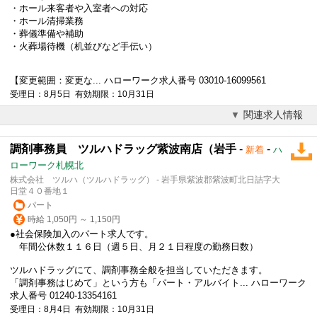
・ホール来客者や入室者への対応
・ホール清掃業務
・葬儀準備や補助
・火葬場待機（机並びなど手伝い）
【変更範囲：変更な... ハローワーク求人番号 03010-16099561
受理日：8月5日 有効期限：10月31日
関連求人情報
調剤事務員 ツルハドラッグ紫波南店（岩手
-
-
新着
ハ
ローワーク札幌北
株式会社 ツルハ（ツルハドラッグ） - 岩手県紫波郡紫波町北日詰字大
日堂４０番地１
パート
時給 1,050円 ～ 1,150円
●社会保険加入のパート求人です。
年間公休数１１６日（週５日、月２１日程度の勤務日数）
ツルハドラッグにて、調剤事務全般を担当していただきます。
「調剤事務はじめて」という方も「パート・アルバイト... ハローワーク
求人番号 01240-13354161
受理日：8月4日 有効期限：10月31日