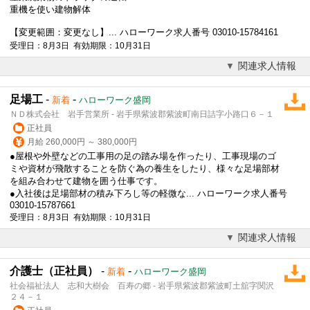
重機を使い建物解体
【変更範囲：変更なし】... ハローワーク求人番号 03010-15784161
受理日：8月3日 有効期限：10月31日
関連求人情報
足場工
-
-
新着
ハローワーク盛岡
ＮＤ株式会社 岩手営業所 - 岩手県紫波郡紫波町南日詰字小路口６－１
正社員
月給 260,000円 ～ 380,000円
●屋根や外壁などの工事用の足の踏み場を作ったり、工事現場のゴ
ミや資材が飛散することを防ぐ為の養生をしたり、様々な足場部材
を組み合わせて建物を囲う仕事です。
●入社後は足場部材の積み下ろし等の軽微な... ハローワーク求人番号
03010-15787661
受理日：8月3日 有効期限：10月31日
関連求人情報
介護士（正社員）
-
-
新着
ハローワーク盛岡
社会福祉法人 志和大樹会 百寿の郷 - 岩手県紫波郡紫波町土舘字関沢
２４－１