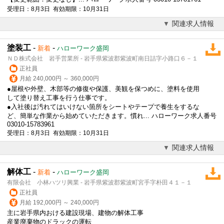
受理日：8月3日 有効期限：10月31日
関連求人情報
塗装工
-
-
新着
ハローワーク盛岡
ＮＤ株式会社 岩手営業所 - 岩手県紫波郡紫波町南日詰字小路口６－１
正社員
月給 240,000円 ～ 360,000円
●屋根や外壁、木部等の修復や保護、美観を保つめに、塗料を使用
して塗り替え工事を行う仕事です。
●入社後は汚れてはいけない箇所をシートやテープで養生をするな
ど、簡単な作業から始めていただきます。慣れ... ハローワーク求人番号
03010-15783961
受理日：8月3日 有効期限：10月31日
関連求人情報
解体工
-
-
新着
ハローワーク盛岡
有限会社 小林ハツリ興業 - 岩手県紫波郡紫波町宮手字朴田４１－１
正社員
月給 192,000円 ～ 240,000円
主に岩手県内おける建設現場、建物の解体工事
産業廃棄物のドラックの運転