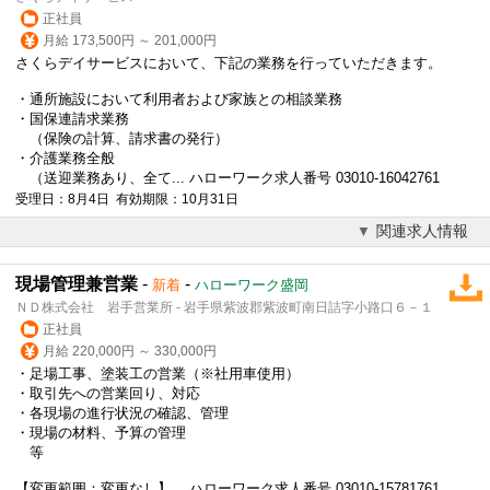
正社員
月給 173,500円 ～ 201,000円
さくらデイサービスにおいて、下記の業務を行っていただきます。
・通所施設において利用者および家族との相談業務
・国保連請求業務
（保険の計算、請求書の発行）
・介護業務全般
（送迎業務あり、全て... ハローワーク求人番号 03010-16042761
受理日：8月4日 有効期限：10月31日
関連求人情報
現場管理兼営業
-
-
新着
ハローワーク盛岡
ＮＤ株式会社 岩手営業所 - 岩手県紫波郡紫波町南日詰字小路口６－１
正社員
月給 220,000円 ～ 330,000円
・足場工事、塗装工の営業（※社用車使用）
・取引先への営業回り、対応
・各現場の進行状況の確認、管理
・現場の材料、予算の管理
等
【変更範囲：変更なし】... ハローワーク求人番号 03010-15781761