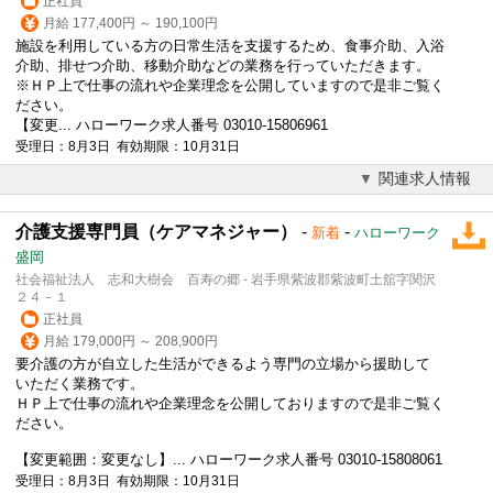
正社員
月給 177,400円 ～ 190,100円
施設を利用している方の日常生活を支援するため、食事介助、入浴
介助、排せつ介助、移動介助などの業務を行っていただきます。
※ＨＰ上で仕事の流れや企業理念を公開していますので是非ご覧く
ださい。
【変更... ハローワーク求人番号 03010-15806961
受理日：8月3日 有効期限：10月31日
関連求人情報
介護支援専門員（ケアマネジャー）
-
-
新着
ハローワーク
盛岡
社会福祉法人 志和大樹会 百寿の郷 - 岩手県紫波郡紫波町土舘字関沢
２４－１
正社員
月給 179,000円 ～ 208,900円
要介護の方が自立した生活ができるよう専門の立場から援助して
いただく業務です。
ＨＰ上で仕事の流れや企業理念を公開しておりますので是非ご覧く
ださい。
【変更範囲：変更なし】... ハローワーク求人番号 03010-15808061
受理日：8月3日 有効期限：10月31日