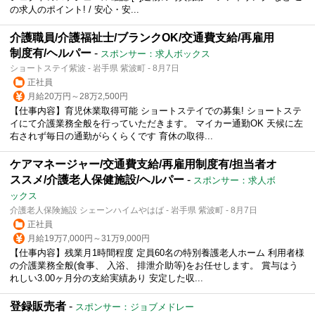
の求人のポイント! / 安心・安...
介護職員/介護福祉士/ブランクOK/交通費支給/再雇用
制度有/ヘルパー
-
スポンサー：求人ボックス
ショートステイ紫波 - 岩手県 紫波町 - 8月7日
正社員
月給20万円～28万2,500円
【仕事内容】育児休業取得可能 ショートステイでの募集! ショートステ
イにて介護業務全般を行っていただきます。 マイカー通勤OK 天候に左
右されず毎日の通勤がらくらくです 育休の取得...
ケアマネージャー/交通費支給/再雇用制度有/担当者オ
ススメ/介護老人保健施設/ヘルパー
-
スポンサー：求人ボ
ックス
介護老人保険施設 シェーンハイムやはば - 岩手県 紫波町 - 8月7日
正社員
月給19万7,000円～31万9,000円
【仕事内容】残業月1時間程度 定員60名の特別養護老人ホーム 利用者様
の介護業務全般(食事、 入浴、 排泄介助等)をお任せします。 賞与はう
れしい3.00ヶ月分の支給実績あり 安定した収...
登録販売者
-
スポンサー：ジョブメドレー