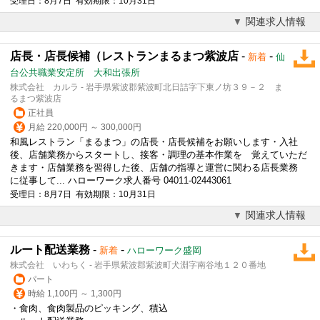
受理日：8月7日 有効期限：10月31日
関連求人情報
店長・店長候補（レストランまるまつ紫波店
-
-
新着
仙
台公共職業安定所 大和出張所
株式会社 カルラ - 岩手県紫波郡紫波町北日詰字下東ノ坊３９－２ ま
るまつ紫波店
正社員
月給 220,000円 ～ 300,000円
和風レストラン「まるまつ」の店長・店長候補をお願いします・入社
後、店舗業務からスタートし、接客・調理の基本作業を 覚えていただ
きます・店舗業務を習得した後、店舗の指導と運営に関わる店長業務
に従事して... ハローワーク求人番号 04011-02443061
受理日：8月7日 有効期限：10月31日
関連求人情報
ルート配送業務
-
-
新着
ハローワーク盛岡
株式会社 いわちく - 岩手県紫波郡紫波町犬淵字南谷地１２０番地
パート
時給 1,100円 ～ 1,300円
・食肉、食肉製品のピッキング、積込