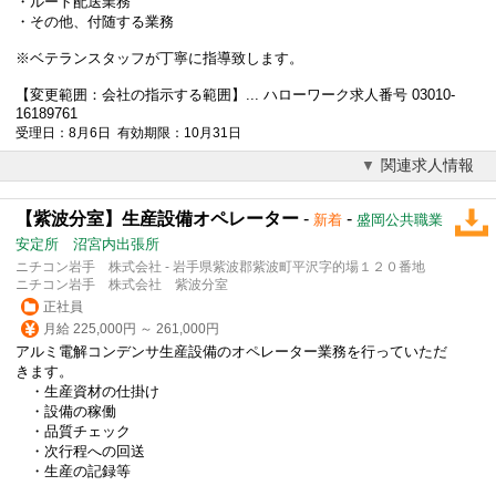
・ルート配送業務
・その他、付随する業務
※ベテランスタッフが丁寧に指導致します。
【変更範囲：会社の指示する範囲】... ハローワーク求人番号 03010-
16189761
受理日：8月6日 有効期限：10月31日
関連求人情報
【紫波分室】生産設備オペレーター
-
-
新着
盛岡公共職業
安定所 沼宮内出張所
ニチコン岩手 株式会社 - 岩手県紫波郡紫波町平沢字的場１２０番地
ニチコン岩手 株式会社 紫波分室
正社員
月給 225,000円 ～ 261,000円
アルミ電解コンデンサ生産設備のオペレーター業務を行っていただ
きます。
・生産資材の仕掛け
・設備の稼働
・品質チェック
・次行程への回送
・生産の記録等