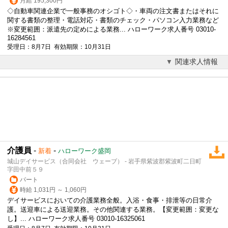
月給 195,300円
◇自動車関連企業で一般事務のオシゴト◇・車両の注文書またはそれに
関する書類の整理・電話対応・書類のチェック・パソコン入力業務など
※変更範囲：派遣先の定めによる業務... ハローワーク求人番号 03010-
16284561
受理日：8月7日 有効期限：10月31日
関連求人情報
介護員
-
-
新着
ハローワーク盛岡
城山デイサービス（合同会社 ウェーブ） - 岩手県紫波郡紫波町二日町
字田中前５９
パート
時給 1,031円 ～ 1,060円
デイサービスにおいての介護業務全般。入浴・食事・排泄等の日常介
護。送迎車による送迎業務。その他関連する業務。【変更範囲：変更な
し】... ハローワーク求人番号 03010-16325061