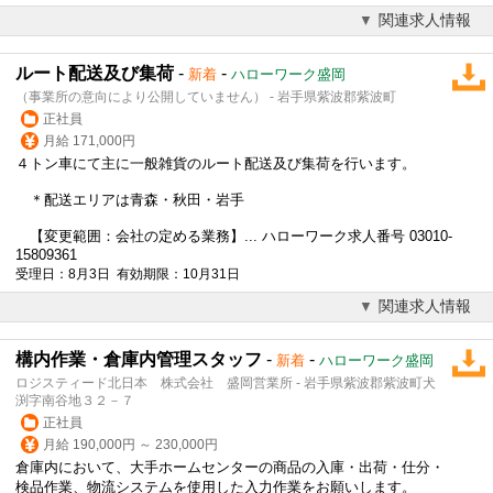
関連求人情報
ルート配送及び集荷
-
-
新着
ハローワーク盛岡
（事業所の意向により公開していません） - 岩手県紫波郡紫波町
正社員
月給 171,000円
４トン車にて主に一般雑貨のルート配送及び集荷を行います。
＊配送エリアは青森・秋田・岩手
【変更範囲：会社の定める業務】... ハローワーク求人番号 03010-
15809361
受理日：8月3日 有効期限：10月31日
関連求人情報
構内作業・倉庫内管理スタッフ
-
-
新着
ハローワーク盛岡
ロジスティード北日本 株式会社 盛岡営業所 - 岩手県紫波郡紫波町犬
渕字南谷地３２－７
正社員
月給 190,000円 ～ 230,000円
倉庫内において、大手ホームセンターの商品の入庫・出荷・仕分・
検品作業、物流システムを使用した入力作業をお願いします。