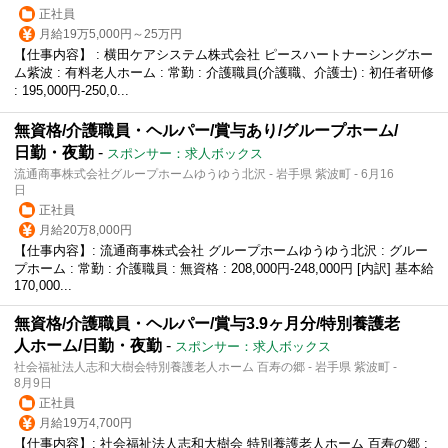
正社員
月給19万5,000円～25万円
【仕事内容】 : 横田ケアシステム株式会社 ピースハートナーシングホー
ム紫波 : 有料老人ホーム : 常勤 : 介護職員(介護職、介護士) : 初任者研修
: 195,000円-250,0...
無資格/介護職員・ヘルパー/賞与あり/グループホーム/
日勤・夜勤
-
スポンサー：求人ボックス
流通商事株式会社グループホームゆうゆう北沢 - 岩手県 紫波町 - 6月16
日
正社員
月給20万8,000円
【仕事内容】: 流通商事株式会社 グループホームゆうゆう北沢 : グルー
プホーム : 常勤 : 介護職員 : 無資格 : 208,000円‐248,000円 [内訳] 基本給
170,000...
無資格/介護職員・ヘルパー/賞与3.9ヶ月分/特別養護老
人ホーム/日勤・夜勤
-
スポンサー：求人ボックス
社会福祉法人志和大樹会特別養護老人ホーム 百寿の郷 - 岩手県 紫波町 -
8月9日
正社員
月給19万4,700円
【仕事内容】: 社会福祉法人志和大樹会 特別養護老人ホーム 百寿の郷 :