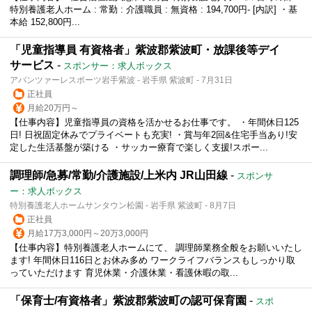
特別養護老人ホーム : 常勤 : 介護職員 : 無資格 : 194,700円‐ [内訳] ・基
本給 152,800円...
「児童指導員 有資格者」紫波郡紫波町・放課後等デイ
サービス
-
スポンサー：求人ボックス
アバンツァーレスポーツ岩手紫波 - 岩手県 紫波町 - 7月31日
正社員
月給20万円～
【仕事内容】児童指導員の資格を活かせるお仕事です。 ・年間休日125
日! 日祝固定休みでプライベートも充実! ・賞与年2回&住宅手当あり!安
定した生活基盤が築ける ・サッカー療育で楽しく支援!スポー...
調理師/急募/常勤/介護施設/上米内 JR山田線
-
スポンサ
ー：求人ボックス
特別養護老人ホームサンタウン松園 - 岩手県 紫波町 - 8月7日
正社員
月給17万3,000円～20万3,000円
【仕事内容】特別養護老人ホームにて、 調理師業務全般をお願いいたし
ます! 年間休日116日とお休み多め ワークライフバランスもしっかり取
っていただけます 育児休業・介護休業・看護休暇の取...
「保育士/有資格者」紫波郡紫波町の認可保育園
-
スポ