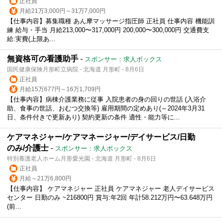
正社員
月給21万3,000円～31万7,000円
【仕事内容】募集職種 あん摩マッサージ指圧師 正社員 仕事内容 機能訓
練 給与・手当 月給213,000〜317,000円 200,000〜300,000円 交通費支
給:実費(上限あ...
無資格可の看護助手
-
スポンサー：求人ボックス
国民健康保険月形町立病院 - 北海道 月形町 - 8月6日
正社員
月給15万677円～16万1,709円
【仕事内容】病棟介護業務に従事 入院患者の身の回りの世話 (入浴介
助、食事の世話、おむつ交換等) 雇用期間の定めあり(～2024年3月31
日、条件付きで更新あり) 契約更新の条件 適性・能力等に...
ケアマネジャー/ケアマネージャー/デイサービス/日勤
のみ/介護士
-
スポンサー：求人ボックス
特別養護老人ホーム月形愛光園 - 北海道 月形町 - 8月6日
正社員
月給～21万6,800円
【仕事内容】 ケアマネジャー 正社員 ケアマネジャー 老人デイサービス
センター 日勤のみ ~216800円 賞与:年2回 年計58.212万円〜63.648万円
(前...