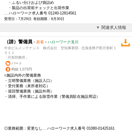
・ふるい分けおよび袋詰め
・製品の出荷前チェックと出荷作業
... ハローワーク求人番号 01240-12814561
受理日：7月29日 有効期限：9月30日
関連求人情報
（請）警備員
-
-
新着
ハローワーク滝川
中央ビルメンテナンス 株式会社 空知事業部 - 北海道樺戸郡月形町１
０１１
「月形刑務所」
パート
時給 1,075円
○施設内外の警備業務
・立哨警備業務（施設入口）
・受付業務（来所者対応）
・巡回警備業務（施設外周）
・清掃、手作業による除雪作業（警備員駐在施設周辺）
◎業務範囲：変更なし... ハローワーク求人番号 01080-01425161