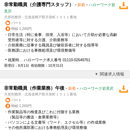
非常勤職員（介護専門スタッフ）
-
-
新着
ハローワーク岩
見沢
月形刑務所 - 北海道樺戸郡月形町１０１１番地
パート
時給 1,200円
・日常生活（特に食事、排泄、入浴等）において介助が必要な高齢
受刑者等に対する介護、介助業務等
・介助業務に従事する職員及び被収容者に対する指導等
・医務課における事務処理及び環境整備等
＊就業時... ハローワーク求人番号 01110-02649761
受理日：8月1日 有効期限：10月31日
関連求人情報
非常勤職員（作業業務）午後
-
-
新着
ハローワーク岩見沢
月形刑務所 - 北海道樺戸郡月形町１０１１番地
パート
時給 1,200円
・作業製品等の検査及びこれに付随する業務
（製品等の搬送・倉庫業務等）
・パソコンによる文書等（ワード、エクセル等）の作成業務
・その他所属部署における事務処理及び環境整備