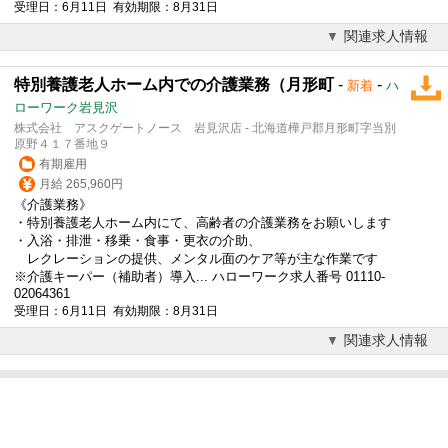
受理日：6月11日 有効期限：8月31日
関連求人情報
特別養護老人ホーム内での介護業務（月形町
-
-
新着
ハ
ローワーク岩見沢
株式会社 アスクゲートノース 岩見沢店 - 北海道樺戸郡月形町字当別
原野４１７番地９
有期雇用
月給 265,960円
《介護業務》
・特別養護老人ホーム内にて、高齢者の介護業務をお願いします
・入浴・排泄・移乗・食事・更衣の介助、
レクレーションの提供、メンタル面のケア等が主な作業です
※介護キーパー（補助者）導入... ハローワーク求人番号 01110-
02064361
受理日：6月11日 有効期限：8月31日
関連求人情報