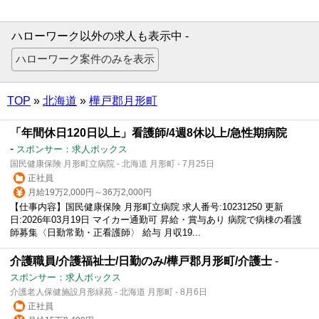
ハローワーク以外の求人も表示中 -
TOP
»
北海道
»
樺戸郡月形町
「年間休日120日以上」看護師/4週8休以上/急性期病院
-
スポンサー：求人ボックス
国民健康保険 月形町立病院 - 北海道 月形町 - 7月25日
正社員
月給19万2,000円～36万2,000円
【仕事内容】国民健康保険 月形町立病院 求人番号:10231250 更新
日:2026年03月19日 マイカー通勤可 昇給・賞与あり 病院で病棟の看護
師募集〈日勤常勤・正看護師〉 給与 月収19...
介護職員/介護福祉士/日勤のみ/樺戸郡月形町/介護士
-
スポンサー：求人ボックス
介護老人保健施設月形緑苑 - 北海道 月形町 - 8月6日
正社員