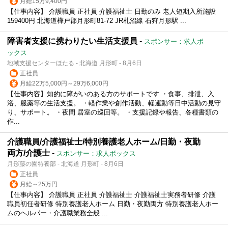
月給15万9,400円
【仕事内容】 介護職員 正社員 介護福祉士 日勤のみ 老人短期入所施設
159400円 北海道樺戸郡月形町81-72 JR札沼線 石狩月形駅 ...
障害者支援に携わりたい生活支援員
-
スポンサー：求人ボ
ックス
地域支援センターほたる - 北海道 月形町 - 8月6日
正社員
月給22万5,000円～29万6,000円
【仕事内容】知的に障がいのある方のサポートです ・食事、排泄、入
浴、服薬等の生活支援。 ・軽作業や創作活動、軽運動等日中活動の見守
り、サポート。 ・夜間 居室の巡回等。 ・支援記録や報告、各種書類の
作...
介護職員/介護福祉士/特別養護老人ホーム/日勤・夜勤
両方/介護士
-
スポンサー：求人ボックス
月形藤の園特養部 - 北海道 月形町 - 8月6日
正社員
月給～25万円
【仕事内容】 介護職員 正社員 介護福祉士 介護福祉士実務者研修 介護
職員初任者研修 特別養護老人ホーム 日勤・夜勤両方 特別養護老人ホー
ムのヘルパー・介護職業務全般 ...