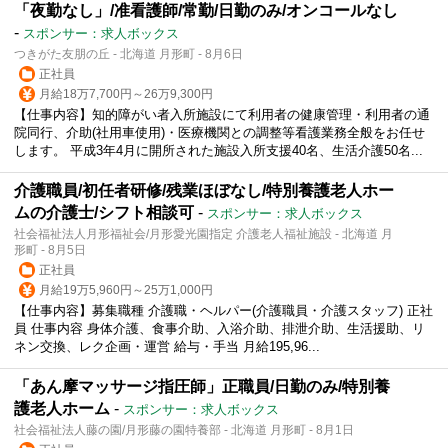
「夜勤なし」/准看護師/常勤/日勤のみ/オンコールなし
-
スポンサー：求人ボックス
つきがた友朋の丘 - 北海道 月形町 - 8月6日
正社員
月給18万7,700円～26万9,300円
【仕事内容】知的障がい者入所施設にて利用者の健康管理・利用者の通
院同行、介助(社用車使用)・医療機関との調整等看護業務全般をお任せ
します。 平成3年4月に開所された施設入所支援40名、生活介護50名...
介護職員/初任者研修/残業ほぼなし/特別養護老人ホー
ムの介護士/シフト相談可
-
スポンサー：求人ボックス
社会福祉法人月形福祉会/月形愛光園指定 介護老人福祉施設 - 北海道 月
形町 - 8月5日
正社員
月給19万5,960円～25万1,000円
【仕事内容】募集職種 介護職・ヘルパー(介護職員・介護スタッフ) 正社
員 仕事内容 身体介護、食事介助、入浴介助、排泄介助、生活援助、リ
ネン交換、レク企画・運営 給与・手当 月給195,96...
「あん摩マッサージ指圧師」正職員/日勤のみ/特別養
護老人ホーム
-
スポンサー：求人ボックス
社会福祉法人藤の園/月形藤の園特養部 - 北海道 月形町 - 8月1日