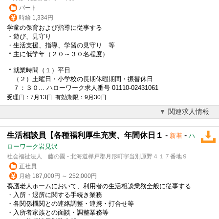
パート
時給 1,334円
学童の保育および指導に従事する
・遊び、見守り
・生活支援、指導、学習の見守り 等
＊主に低学年（２０～３０名程度）
＊就業時間（１）平日
（２）土曜日・小学校の長期休暇期間・振替休日
７：３０... ハローワーク求人番号 01110-02431061
受理日：7月13日 有効期限：9月30日
関連求人情報
生活相談員【各種福利厚生充実、年間休日１
-
-
新着
ハ
ローワーク岩見沢
社会福祉法人 藤の園 - 北海道樺戸郡月形町字当別原野４１７番地９
正社員
月給 187,000円 ～ 252,000円
養護老人ホームにおいて、利用者の生活相談業務全般に従事する
・入所・退所に関する手続き業務
・各関係機関との連絡調整・連携・打合せ等
・入所者家族との面談・調整業務等