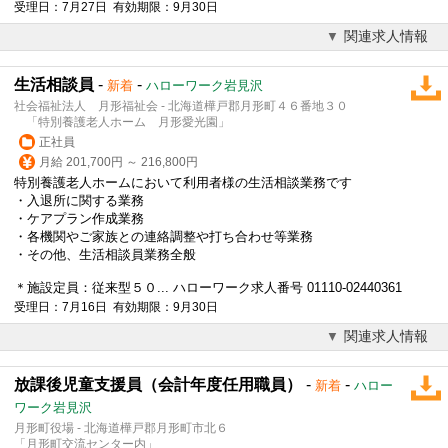
受理日：7月27日 有効期限：9月30日
関連求人情報
生活相談員
-
-
新着
ハローワーク岩見沢
社会福祉法人 月形福祉会 - 北海道樺戸郡月形町４６番地３０
「特別養護老人ホーム 月形愛光園」
正社員
月給 201,700円 ～ 216,800円
特別養護老人ホームにおいて利用者様の生活相談業務です
・入退所に関する業務
・ケアプラン作成業務
・各機関やご家族との連絡調整や打ち合わせ等業務
・その他、生活相談員業務全般
＊施設定員：従来型５０... ハローワーク求人番号 01110-02440361
受理日：7月16日 有効期限：9月30日
関連求人情報
放課後児童支援員（会計年度任用職員）
-
-
新着
ハロー
ワーク岩見沢
月形町役場 - 北海道樺戸郡月形町市北６
「月形町交流センター内」