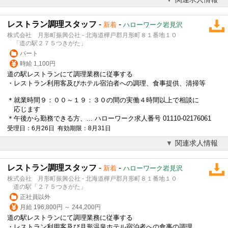
レストラン調理スタッフ
-
-
新着
ハローワーク岩見沢
株式会社 月形町振興公社 - 北海道樺戸郡月形町８１番地１０
「道の駅２７５つきがた」
パート
時給 1,100円
道の駅レストランにて調理業務に従事する
・レストラン利用客及びホテル宿泊者への調理、食事提供、清掃等
＊就業時間９：００～１９：３０の間の実働４時間以上で相談に
応じます
＊午後から勤務できる方、... ハローワーク求人番号 01110-02176061
受理日：6月26日 有効期限：8月31日
関連求人情報
レストラン調理スタッフ
-
-
新着
ハローワーク岩見沢
株式会社 月形町振興公社 - 北海道樺戸郡月形町８１番地１０
道の駅「２７５つきがた」
正社員以外
月給 196,800円 ～ 244,200円
道の駅レストランにて調理業務に従事する
・レストラン利用客及び月形温泉ホテル宿泊者への食事の調理