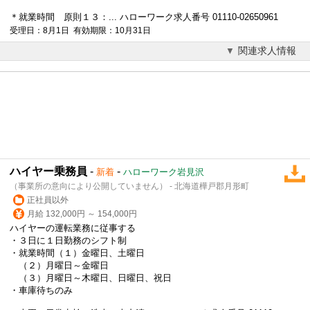
＊就業時間 原則１３：... ハローワーク求人番号 01110-02650961
受理日：8月1日 有効期限：10月31日
関連求人情報
ハイヤー乗務員
-
-
新着
ハローワーク岩見沢
（事業所の意向により公開していません） - 北海道樺戸郡月形町
正社員以外
月給 132,000円 ～ 154,000円
ハイヤーの運転業務に従事する
・３日に１日勤務のシフト制
・就業時間（１）金曜日、土曜日
（２）月曜日～金曜日
（３）月曜日～木曜日、日曜日、祝日
・車庫待ちのみ