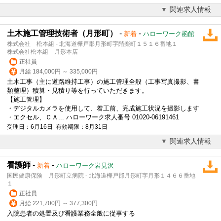
関連求人情報
土木施工管理技術者（月形町）
-
-
新着
ハローワーク函館
株式会社 松本組 - 北海道樺戸郡月形町字階楽町１５１６番地１
株式会社松本組 月形本店
正社員
月給 184,000円 ～ 335,000円
土木工事（主に道路維持工事）の施工管理全般（工事写真撮影、書
類整理）積算・見積り等を行っていただきます。
【施工管理】
・デジタルカメラを使用して、着工前、完成施工状況を撮影します
・エクセル、ＣＡ... ハローワーク求人番号 01020-06191461
受理日：6月16日 有効期限：8月31日
関連求人情報
看護師
-
-
新着
ハローワーク岩見沢
国民健康保険 月形町立病院 - 北海道樺戸郡月形町字月形１４６６番地
１
正社員
月給 221,700円 ～ 377,300円
入院患者の処置及び看護業務全般に従事する