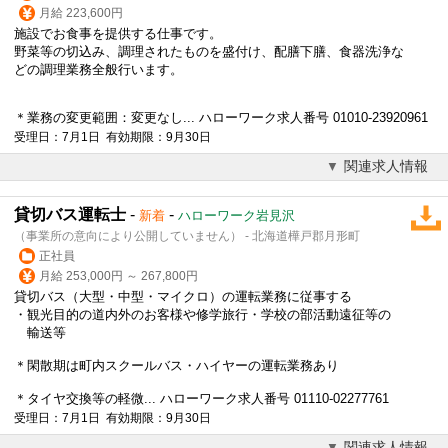
月給 223,600円
施設でお食事を提供する仕事です。
野菜等の切込み、調理されたものを盛付け、配膳下膳、食器洗浄な
どの調理業務全般行います。
＊業務の変更範囲：変更なし... ハローワーク求人番号 01010-23920961
受理日：7月1日 有効期限：9月30日
関連求人情報
貸切バス運転士
-
-
新着
ハローワーク岩見沢
（事業所の意向により公開していません） - 北海道樺戸郡月形町
正社員
月給 253,000円 ～ 267,800円
貸切バス（大型・中型・マイクロ）の運転業務に従事する
・観光目的の道内外のお客様や修学旅行・学校の部活動遠征等の
輸送等
＊閑散期は町内スクールバス・ハイヤーの運転業務あり
＊タイヤ交換等の軽微... ハローワーク求人番号 01110-02277761
受理日：7月1日 有効期限：9月30日
関連求人情報