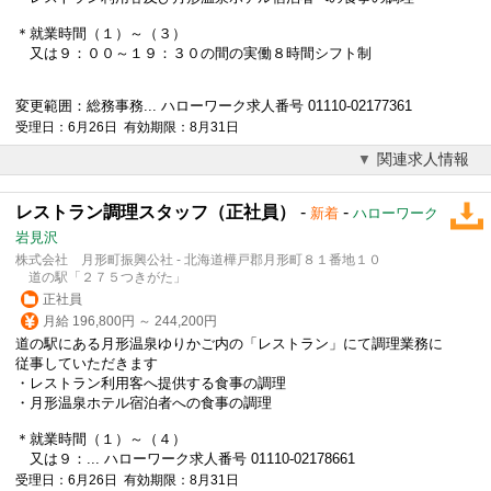
＊就業時間（１）～（３）
又は９：００～１９：３０の間の実働８時間シフト制
変更範囲：総務事務... ハローワーク求人番号 01110-02177361
受理日：6月26日 有効期限：8月31日
関連求人情報
レストラン調理スタッフ（正社員）
-
-
新着
ハローワーク
岩見沢
株式会社 月形町振興公社 - 北海道樺戸郡月形町８１番地１０
道の駅「２７５つきがた」
正社員
月給 196,800円 ～ 244,200円
道の駅にある月形温泉ゆりかご内の「レストラン」にて調理業務に
従事していただきます
・レストラン利用客へ提供する食事の調理
・月形温泉ホテル宿泊者への食事の調理
＊就業時間（１）～（４）
又は９：... ハローワーク求人番号 01110-02178661
受理日：6月26日 有効期限：8月31日