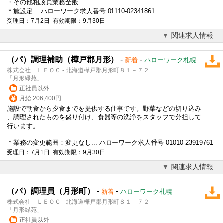
・その他相談員業務全般
＊施設定... ハローワーク求人番号 01110-02341861
受理日：7月2日 有効期限：9月30日
関連求人情報
（パ）調理補助（樺戸郡月形）
-
-
新着
ハローワーク札幌
株式会社 ＬＥＯＣ - 北海道樺戸郡月形町８１－７２
「月形緑苑」
正社員以外
月給 206,400円
施設で朝食から夕食までを提供する仕事です。野菜などの切り込み
、調理されたものを盛り付け、食器等の洗浄をスタッフで分担して
行います。
＊業務の変更範囲：変更なし... ハローワーク求人番号 01010-23919761
受理日：7月1日 有効期限：9月30日
関連求人情報
（パ）調理員（月形町）
-
-
新着
ハローワーク札幌
株式会社 ＬＥＯＣ - 北海道樺戸郡月形町８１－７２
「月形緑苑」
正社員以外