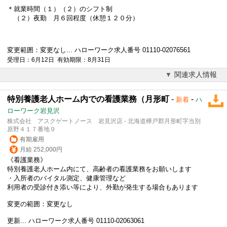
＊就業時間（１）（２）のシフト制
（２）夜勤 月６回程度（休憩１２０分）
変更範囲：変更なし... ハローワーク求人番号 01110-02076561
受理日：6月12日 有効期限：8月31日
関連求人情報
特別養護老人ホーム内での看護業務（月形町
-
-
新着
ハ
ローワーク岩見沢
株式会社 アスクゲートノース 岩見沢店 - 北海道樺戸郡月形町字当別
原野４１７番地９
有期雇用
月給 252,000円
《看護業務》
特別養護老人ホーム内にて、高齢者の看護業務をお願いします
・入所者のバイタル測定、健康管理など
利用者の受診付き添い等により、外勤が発生する場合もあります
変更の範囲：変更なし
更新... ハローワーク求人番号 01110-02063061