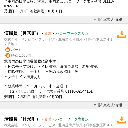
＊車両の日常点検、洗車、車内清... ハローワーク求人番号 01110-
02651161
受理日：8月1日 有効期限：10月31日
関連求人情報
清掃員（月形町）
-
-
新着
ハローワーク岩見沢
株式会社 サン研ライフサービス - 北海道樺戸郡月形町字当別原野４１
７番地９
パート
時給 1,085円
施設内の日常清掃業務に従事する
・床のモップ掛け、トイレ清掃、洗面台清掃、浴場清掃、
掃除機掛け、手すり・戸等の拭き掃除 等
＊女子トイレ清掃あり
＊就業時間（１）月・火・木・金曜日
（２）水... ハローワーク求人番号 01110-02544161
受理日：7月31日 有効期限：9月30日
関連求人情報
清掃員（月形町）
-
-
新着
ハローワーク岩見沢
株式会社 サン研ライフサービス - 北海道樺戸郡月形町字当別原野４１