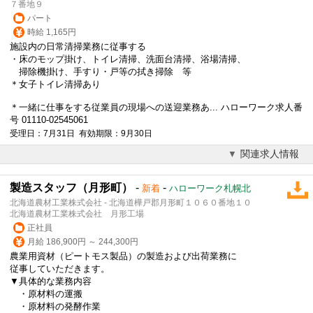
７番地９
パート
時給 1,165円
施設内の日常清掃業務に従事する
・床のモップ掛け、トイレ清掃、洗面台清掃、浴場清掃、
掃除機掛け、手すり・戸等の拭き掃除 等
＊女子トイレ清掃あり
＊一緒に仕事をする従業員の現場への送迎業務あ... ハローワーク求人番
号 01110-02545061
受理日：7月31日 有効期限：9月30日
関連求人情報
製造スタッフ（月形町）
-
-
新着
ハローワーク札幌北
北海道農材工業株式会社 - 北海道樺戸郡月形町１０６０番地１０
北海道農材工業株式会社 月形工場
正社員
月給 186,900円 ～ 244,300円
農業用資材（ピートモス製品）の製造および出荷業務に
従事していただきます。
▼具体的な業務内容
・原材料の運搬
・原材料の発酵作業