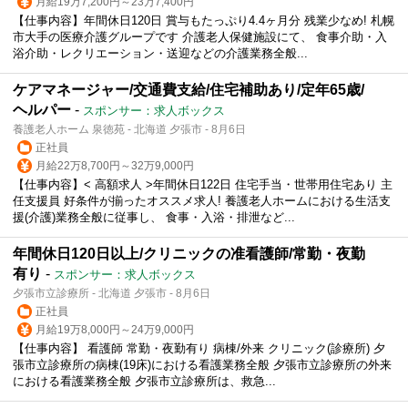
月給19万7,200円～23万7,400円
【仕事内容】年間休日120日 賞与もたっぷり4.4ヶ月分 残業少なめ! 札幌
市大手の医療介護グループです 介護老人保健施設にて、 食事介助・入
浴介助・レクリエーション・送迎などの介護業務全般...
ケアマネージャー/交通費支給/住宅補助あり/定年65歳/
ヘルパー
-
スポンサー：求人ボックス
養護老人ホーム 泉徳苑 - 北海道 夕張市 - 8月6日
正社員
月給22万8,700円～32万9,000円
【仕事内容】< 高額求人 >年間休日122日 住宅手当・世帯用住宅あり 主
任支援員 好条件が揃ったオススメ求人! 養護老人ホームにおける生活支
援(介護)業務全般に従事し、 食事・入浴・排泄など...
年間休日120日以上/クリニックの准看護師/常勤・夜勤
有り
-
スポンサー：求人ボックス
夕張市立診療所 - 北海道 夕張市 - 8月6日
正社員
月給19万8,000円～24万9,000円
【仕事内容】 看護師 常勤・夜勤有り 病棟/外来 クリニック(診療所) 夕
張市立診療所の病棟(19床)における看護業務全般 夕張市立診療所の外来
における看護業務全般 夕張市立診療所は、救急...