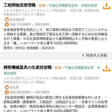
工程間物流管理職
-
-
新着
千歳公共職業安定所 夕張出張所
シチズン時計マニュファクチャリング株式会社 夕張工場 - 北海道夕張
市南清水沢４丁目１０７番地６
正社員以外
月給 174,690円 ～ 204,000円
生産進捗管理を目的として、加工過程の部品を工程完了ごとにシステム
へ登録する業務。及び登録完了部品を次工程へ流動するための社内物流
を行う業務。※正社員登用制度あり※雇用期間は６ヶ月毎の更新となり
ます「働... ハローワーク求人番号 01251-00605561
受理日：8月5日 有効期限：10月31日
関連求人情報
精密機械器具の生産技術職
-
-
新着
千歳公共職業安定所 夕
張出張所
シチズン時計マニュファクチャリング株式会社 夕張工場 - 北海道夕張
市南清水沢４丁目１０７番地６
正社員
月給 242,800円 ～ 307,600円
【生産技術職】腕時計部品の製造に関する生産技術業務を行います。・
新製品展開（図面製作、工程設計、治具設計など）・生産ラインの合理
化、改善の検討・既存設備合理化の為のセンサー類設定・設置業務遂行
にあたり... ハローワーク求人番号 01251-00607761