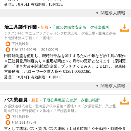
受理日：8月5日 有効期限：10月31日
関連求人情報
治工具製作作業
-
-
新着
千歳公共職業安定所 夕張出張所
シチズン時計マニュファクチャリング株式会社 夕張工場 - 北海道夕張
市南清水沢４丁目１０７番地６
正社員以外
月給 174,690円 ～ 204,000円
円筒研削盤を使用し、腕時計部品を加工するための錐など治工具の製作
※正社員登用制度あり※雇用期間は６ヶ月毎の更新となります（原則更
新）「働き方改革関連認定企業」プラチナくるみん、えるぼし、健康経
営優良法... ハローワーク求人番号 01251-00602361
受理日：8月4日 有効期限：10月31日
関連求人情報
バス乗務員
-
-
新着
千歳公共職業安定所 夕張出張所
夕張鉄道株式会社 - 北海道夕張市若菜２番地１９「夕張営業所」又は北
海道江別市東野幌町１２番地４「野幌営業所」
正社員以外
月給 191,475円
主として路線バス・貸切バスの運転（１日６時間４０分勤務・時間外３