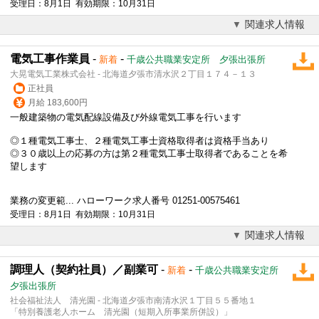
受理日：8月1日 有効期限：10月31日
関連求人情報
電気工事作業員
-
-
新着
千歳公共職業安定所 夕張出張所
大晃電気工業株式会社 - 北海道夕張市清水沢２丁目１７４－１３
正社員
月給 183,600円
一般建築物の電気配線設備及び外線電気工事を行います
◎１種電気工事士、２種電気工事士資格取得者は資格手当あり
◎３０歳以上の応募の方は第２種電気工事士取得者であることを希
望します
業務の変更範... ハローワーク求人番号 01251-00575461
受理日：8月1日 有効期限：10月31日
関連求人情報
調理人（契約社員）／副業可
-
-
新着
千歳公共職業安定所
夕張出張所
社会福祉法人 清光園 - 北海道夕張市南清水沢１丁目５５番地１
「特別養護老人ホーム 清光園（短期入所事業所併設）」