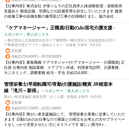
【仕事内容】株式会社 夕張ツムラの正社員求人|未経験歓迎・資格取得
支援あり 製造設備、空調などの設備管理を担当していただきます 建屋
の改修工事や設備全般の修理及び工事の仕様検討 また、協力会社...
「ケアマネージャー」正職員/日勤のみ/居宅介護支援
-
スポンサー：求人ボックス
一般社団法人北海道総合在宅ケア事業団/一般社団法人北海道総合在宅ケ
ア事業団夕張ケアプラン相談センター - 北海道 夕張市 - 8月1日
正社員
月給21万4,600円～26万8,000円
【仕事内容】募集職種 ケアマネジャー(ケアマネージャー・介護職員) 正
社員 仕事内容 相談業務、ケアプラン作成、利用者宅訪問、介護事務、
モニタリング、調整業務 給与・手当 月給214,600...
管理栄養士/早期転職可/常勤/介護施設/幾寅 JR根室本
線「滝川～新得」
-
スポンサー：求人ボックス
障がい者支援施設 南富良野こざくら園 - 北海道 夕張市 - 8月6日
正社員
月給20万3,700円～22万1,000円
【仕事内容】障がい者支援施設にて、 管理栄養士業務に従事していただ
きます 日勤のみのお仕事なので家庭との両立をお考えの方やプライベー
トをしっかり充実させたい方にオススメです 嬉しい賞与4ヶ...