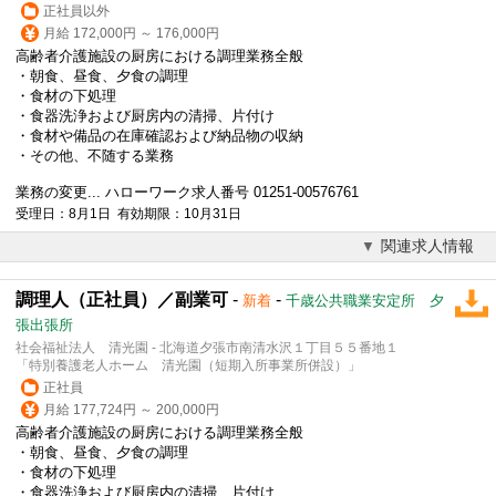
正社員以外
月給 172,000円 ～ 176,000円
高齢者介護施設の厨房における調理業務全般
・朝食、昼食、夕食の調理
・食材の下処理
・食器洗浄および厨房内の清掃、片付け
・食材や備品の在庫確認および納品物の収納
・その他、不随する業務
業務の変更... ハローワーク求人番号 01251-00576761
受理日：8月1日 有効期限：10月31日
関連求人情報
調理人（正社員）／副業可
-
-
新着
千歳公共職業安定所 夕
張出張所
社会福祉法人 清光園 - 北海道夕張市南清水沢１丁目５５番地１
「特別養護老人ホーム 清光園（短期入所事業所併設）」
正社員
月給 177,724円 ～ 200,000円
高齢者介護施設の厨房における調理業務全般
・朝食、昼食、夕食の調理
・食材の下処理
・食器洗浄および厨房内の清掃、片付け