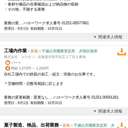
・食材や備品の在庫確認および納品物の収納
・その他、不随する業務
業務の変... ハローワーク求人番号 01251-00577861
受理日：8月1日 有効期限：10月31日
関連求人情報
工場内作業
-
-
新着
千歳公共職業安定所 夕張出張所
株式会社 ユウキン - 北海道夕張市末広２丁目４番地
パート
時給 1,075円 ～ 1,200円
自社工場内での鉄筋の加工・組立・溶接のお仕事です。
＊労働時間・日数等相談に応じます
業務の変更範囲：変更なし... ハローワーク求人番号 01251-00581261
受理日：8月1日 有効期限：10月31日
関連求人情報
菓子製造、検品、出荷業務
-
-
新着
千歳公共職業安定所 夕