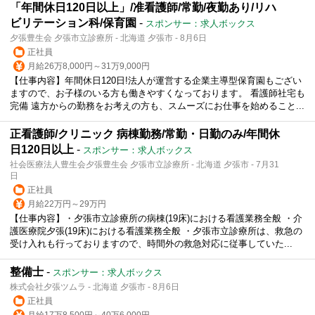
「年間休日120日以上」/准看護師/常勤/夜勤あり/リハ
ビリテーション科/保育園
-
スポンサー：求人ボックス
夕張豊生会 夕張市立診療所 - 北海道 夕張市 - 8月6日
正社員
月給26万8,000円～31万9,000円
【仕事内容】年間休日120日!法人が運営する企業主導型保育園もござい
ますので、お子様のいる方も働きやすくなっております。 看護師社宅も
完備 遠方からの勤務をお考えの方も、スムーズにお仕事を始めること...
正看護師/クリニック 病棟勤務/常勤・日勤のみ/年間休
日120日以上
-
スポンサー：求人ボックス
社会医療法人豊生会夕張豊生会 夕張市立診療所 - 北海道 夕張市 - 7月31
日
正社員
月給22万円～29万円
【仕事内容】・夕張市立診療所の病棟(19床)における看護業務全般 ・介
護医療院夕張(19床)における看護業務全般 ・夕張市立診療所は、救急の
受け入れも行っておりますので、時間外の救急対応に従事していた...
整備士
-
スポンサー：求人ボックス
株式会社夕張ツムラ - 北海道 夕張市 - 8月6日
正社員
月給17万8,500円～40万6,000円