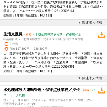
０～４０時間あり）◎大型二種免許取得補助制度あり（詳細は事業所Ｈ
Ｐを確認）◎試用期間３か月後、適格者は正社員に登用します◎経験や
季節によ... ハローワーク求人番号 01251-00595161
受理日：8月3日 有効期限：10月31日
関連求人情報
生活支援員
-
-
新着
千歳公共職業安定所 夕張出張所
社会福祉法人 北海道博愛舎 - 北海道夕張市紅葉山２３０番地
正社員
月給 197,300円 ～ 236,300円
１．障害者支援施設利用者に対する日中生活支援全般 ＊通院・外出支
援の引率 ＊日常生活及び作業における生活支援・生活指導 ＊食事介
助（配膳・見守り） ＊入浴介助 ＊洗濯介助 ＊居室清掃 ＊投薬管
理（看護... ハローワーク求人番号 01251-00597361
受理日：8月3日 有効期限：10月31日
関連求人情報
水処理施設の運転管理・保守点検業務／夕張
-
-
新着
ハ
ローワーク札幌
水ｉｎｇ 株式会社 北海道支店 - 北海道夕張市平和１１番地 夕張市
汚泥再生処理センター内