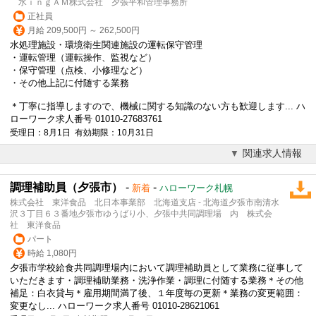
水ｉｎｇＡＭ株式会社 夕張平和管理事務所
正社員
月給 209,500円 ～ 262,500円
水処理施設・環境衛生関連施設の運転保守管理
・運転管理（運転操作、監視など）
・保守管理（点検、小修理など）
・その他上記に付随する業務
＊丁寧に指導しますので、機械に関する知識のない方も歓迎します... ハ
ローワーク求人番号 01010-27683761
受理日：8月1日 有効期限：10月31日
関連求人情報
調理補助員（夕張市）
-
-
新着
ハローワーク札幌
株式会社 東洋食品 北日本事業部 北海道支店 - 北海道夕張市南清水
沢３丁目６３番地夕張市ゆうばり小、夕張中共同調理場 内 株式会
社 東洋食品
パート
時給 1,080円
夕張市学校給食共同調理場内において調理補助員として業務に従事して
いただきます・調理補助業務・洗浄作業・調理に付随する業務＊その他
補足：白衣貸与＊雇用期間満了後、１年度毎の更新＊業務の変更範囲：
変更なし... ハローワーク求人番号 01010-28621061