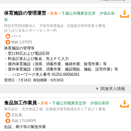
体育施設の管理運営
-
-
新着
千歳公共職業安定所 夕張出張
所
特定非営利活動法人 夕張市体育協会 - 北海道夕張市若菜２番地
ゆうばり文化スポーツセンター内
パート
時給 1,075円
体育施設の管理等
・窓口対応および電話応対
・料金計算および集金、売上ＰＣ入力
・屋内体育施設（清掃、消毒作業、修繕作業、除雪作業）等
・屋外体育施設（清掃、消毒作業、施設開錠、施錠、設営作業）等
・... ハローワーク求人番号 01251-00556261
受理日：7月16日 有効期限：9月30日
関連求人情報
食品加工作業員
-
-
新着
千歳公共職業安定所 夕張出張所
株式会社 北沢食品工場 - 北海道夕張市南清水沢２丁目２１番地
正社員
月給 175,000円
缶詰、果汁等の製造作業