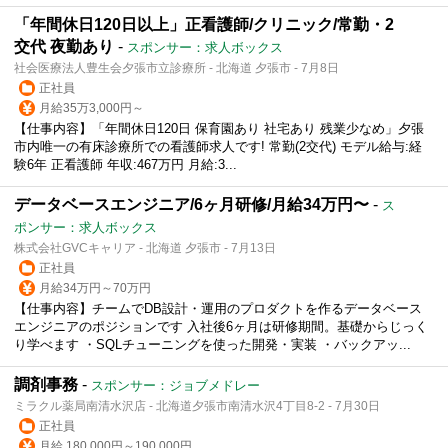
「年間休日120日以上」正看護師/クリニック/常勤・2
交代 夜勤あり
-
スポンサー：求人ボックス
社会医療法人豊生会夕張市立診療所 - 北海道 夕張市 - 7月8日
正社員
月給35万3,000円～
【仕事内容】「年間休日120日 保育園あり 社宅あり 残業少なめ」夕張
市内唯一の有床診療所での看護師求人です! 常勤(2交代) モデル給与:経
験6年 正看護師 年収:467万円 月給:3...
データベースエンジニア/6ヶ月研修/月給34万円〜
-
ス
ポンサー：求人ボックス
株式会社GVCキャリア - 北海道 夕張市 - 7月13日
正社員
月給34万円～70万円
【仕事内容】チームでDB設計・運用のプロダクトを作るデータベース
エンジニアのポジションです 入社後6ヶ月は研修期間。基礎からじっく
り学べます ・SQLチューニングを使った開発・実装 ・バックアッ...
調剤事務
-
スポンサー：ジョブメドレー
ミラクル薬局南清水沢店 - 北海道夕張市南清水沢4丁目8-2 - 7月30日
正社員
月給 180,000円～190,000円