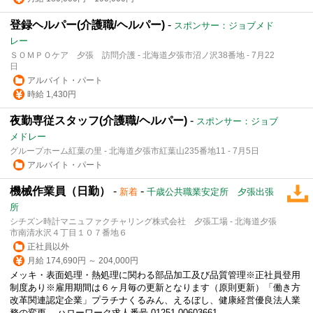
登録ヘルパー(介護職/ヘルパー)
-
スポンサー：ジョブメド
レー
ＳＯＭＰＯケア 夕張 訪問介護 - 北海道夕張市沼ノ沢38番地 - 7月22
日
アルバイト・パート
時給 1,430円
夜勤専従スタッフ(介護職/ヘルパー)
-
スポンサー：ジョブ
メドレー
グループホーム紅葉の里 - 北海道夕張市紅葉山235番地11 - 7月5日
アルバイト・パート
機械作業員（日勤）
-
-
新着
千歳公共職業安定所 夕張出張
所
シチズン時計マニュファクチャリング株式会社 夕張工場 - 北海道夕張
市南清水沢４丁目１０７番地６
正社員以外
月給 174,690円 ～ 204,000円
メッキ・表面処理・熱処理に関わる部品加工及び品質管理※正社員登用
制度あり※雇用期間は６ヶ月毎の更新となります（原則更新）「働き方
改革関連認定企業」プラチナくるみん、えるぼし、健康経営優良法人業
務の変更... ハローワーク求人番号 01251-00603661