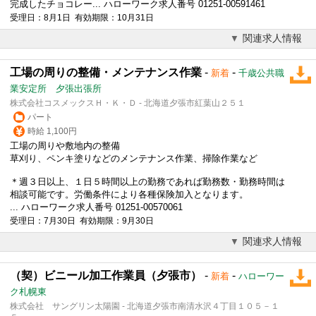
完成したチョコレー... ハローワーク求人番号 01251-00591461
受理日：8月1日 有効期限：10月31日
関連求人情報
工場の周りの整備・メンテナンス作業
-
-
新着
千歳公共職
業安定所 夕張出張所
株式会社コスメックスＨ・Ｋ・Ｄ - 北海道夕張市紅葉山２５１
パート
時給 1,100円
工場の周りや敷地内の整備
草刈り、ペンキ塗りなどのメンテナンス作業、掃除作業など
＊週３日以上、１日５時間以上の勤務であれば勤務数・勤務時間は
相談可能です。労働条件により各種保険加入となります。
... ハローワーク求人番号 01251-00570061
受理日：7月30日 有効期限：9月30日
関連求人情報
（契）ビニール加工作業員（夕張市）
-
-
新着
ハローワー
ク札幌東
株式会社 サングリン太陽園 - 北海道夕張市南清水沢４丁目１０５－１