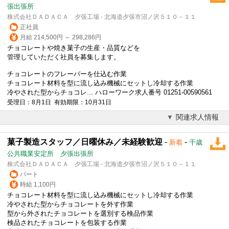
張出張所
株式会社ＤＡＤＡＣＡ 夕張工場 - 北海道夕張市沼ノ沢５１０－１１
正社員
月給 214,500円 ～ 298,286円
チョコレートや焼き菓子の生産・品質などを
管理していただく社員を募集します。
チョコレートのフレーバーを仕込む作業
チョコレート材料を型に流し込み機械にセットし冷却する作業
冷やされた型からチョコレ... ハローワーク求人番号 01251-00590561
受理日：8月1日 有効期限：10月31日
関連求人情報
菓子製造スタッフ／日曜休み／未経験歓迎
-
-
新着
千歳
公共職業安定所 夕張出張所
株式会社ＤＡＤＡＣＡ 夕張工場 - 北海道夕張市沼ノ沢５１０－１１
パート
時給 1,100円
チョコレート材料を型に流し込み機械にセットし冷却する作業
冷やされた型からチョコレートを外す作業
型から外されたチョコレートを選別する検品作業
検品されたチョコレートを包装する作業