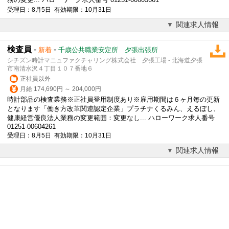
受理日：8月5日 有効期限：10月31日
関連求人情報
検査員
-
-
新着
千歳公共職業安定所 夕張出張所
シチズン時計マニュファクチャリング株式会社 夕張工場 - 北海道夕張
市南清水沢４丁目１０７番地６
正社員以外
月給 174,690円 ～ 204,000円
時計部品の検査業務※正社員登用制度あり※雇用期間は６ヶ月毎の更新
となります「働き方改革関連認定企業」プラチナくるみん、えるぼし、
健康経営優良法人業務の変更範囲：変更なし... ハローワーク求人番号
01251-00604261
受理日：8月5日 有効期限：10月31日
関連求人情報