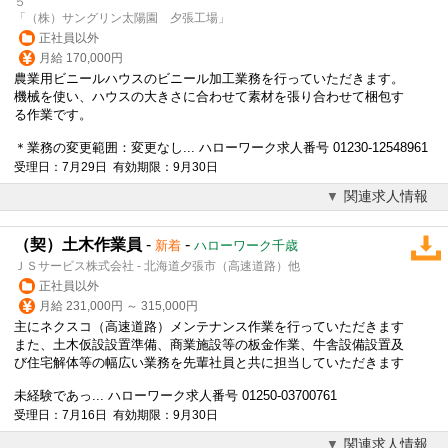
５
「（株）サングリン太陽園 夕張工場」
正社員以外
月給 170,000円
農業用ビニールハウスのビニール加工業務を行っていただきます。
機械を使い、ハウスの大きさに合わせて素材を張り合わせて梱包す
る作業です。
＊業務の変更範囲：変更なし... ハローワーク求人番号 01230-12548961
受理日：7月29日 有効期限：9月30日
関連求人情報
（契）土木作業員
-
-
新着
ハローワーク千歳
ＪＳサービス株式会社 - 北海道夕張市（高速道路）他
正社員以外
月給 231,000円 ～ 315,000円
主にネクスコ（高速道路）メンテナンス作業を行っていただきます
また、土木仮設設置準備、商業施設等の板金作業、牛舎設備設置及
び住宅解体等の幅広い業務を先輩社員と共に担当していただきます
未経験であっ... ハローワーク求人番号 01250-03700761
受理日：7月16日 有効期限：9月30日
関連求人情報