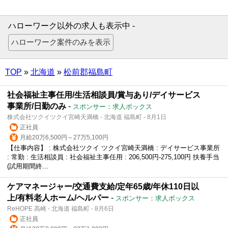
ハローワーク以外の求人も表示中 -
TOP
»
北海道
»
松前郡福島町
社会福祉主事任用/生活相談員/賞与あり/デイサービス
事業所/日勤のみ
-
スポンサー：求人ボックス
株式会社ツクイツクイ宮崎天満橋 - 北海道 福島町 - 8月1日
正社員
月給20万6,500円～27万5,100円
【仕事内容】 : 株式会社ツクイ ツクイ宮崎天満橋 : デイサービス事業所
: 常勤 : 生活相談員 : 社会福祉主事任用 : 206,500円-275,100円 扶養手当
(試用期間終...
ケアマネージャー/交通費支給/定年65歳/年休110日以
上/有料老人ホーム/ヘルパー
-
スポンサー：求人ボックス
ReHOPE 高崎 - 北海道 福島町 - 8月6日
正社員