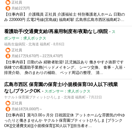
正社員
月給22万円
【仕事内容】 介護職員 正社員 介護福祉士 特別養護老人ホーム 日勤の
み 220000円 広電2号線(宮島線) 福島町駅 広島県広島市西区福島町2-...
看護助手/交通費支給/再雇用制度有/夜勤なし/病院
-
ス
ポンサー：求人ボックス
福島生協病院 - 北海道 福島町 - 8月6日
正社員
月給17万9,670円～22万9,470円
【仕事内容】日勤のみ 経験者歓迎! 託児施設あり 働きやすさ抜群です
病棟での看護助手業務(ベッドメイキング、 シーツ交換、 食事・入浴・
排泄介助、 身のまわりの補助、 ベッド周辺の整理、 清...
広島市西区 保育園の保育士/小規模保育/30人以下/残業
なし/ブランクOK
-
スポンサー：求人ボックス
ヤクルト保育園プティットひろしま - 北海道 福島町 - 7月22日
正社員
月給18万8,000円～
【仕事内容】賞与3.00ヶ月分 日祝固定休 アットホームな雰囲気の中ゆ
ったりと働きませんか ヤクルト保育園プティットひろしま [ブランク
OK][交通費支給][小規模保育][30人以下][担当者オ...