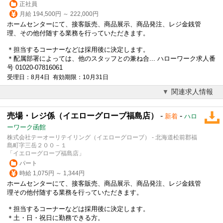
正社員
月給 194,500円 ～ 222,000円
ホームセンターにて、接客販売、商品展示、商品発注、レジ金銭管
理、その他付随する業務を行っていただきます。
＊担当するコーナーなどは採用後に決定します。
＊配属部署によっては、他のスタッフとの兼ね合... ハローワーク求人番
号 01020-07816061
受理日：8月4日 有効期限：10月31日
関連求人情報
売場・レジ係（イエローグローブ福島店）
-
-
新着
ハロ
ーワーク函館
株式会社テーオーリテイリング（イエローグローブ） - 北海道松前郡福
島町字三岳２００－１
「イエローグローブ福島店」
パート
時給 1,075円 ～ 1,344円
ホームセンターにて、接客販売、商品展示、商品発注、レジ金銭管
理その他付随する業務を行っていただきます。
＊担当するコーナーなどは採用後に決定します。
＊土・日・祝日に勤務できる方。