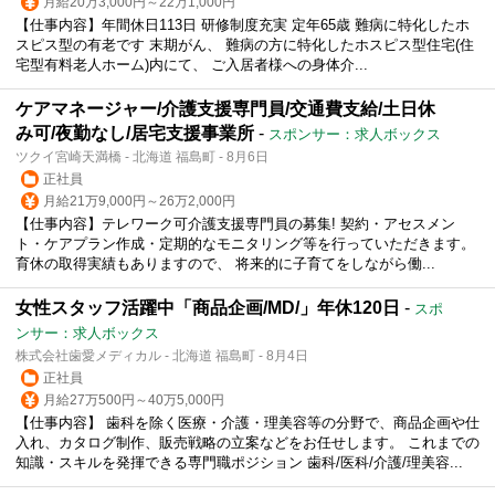
月給20万3,000円～22万1,000円
【仕事内容】年間休日113日 研修制度充実 定年65歳 難病に特化したホ
スピス型の有老です 末期がん、 難病の方に特化したホスピス型住宅(住
宅型有料老人ホーム)内にて、 ご入居者様への身体介...
ケアマネージャー/介護支援専門員/交通費支給/土日休
み可/夜勤なし/居宅支援事業所
-
スポンサー：求人ボックス
ツクイ宮崎天満橋 - 北海道 福島町 - 8月6日
正社員
月給21万9,000円～26万2,000円
【仕事内容】テレワーク可介護支援専門員の募集! 契約・アセスメン
ト・ケアプラン作成・定期的なモニタリング等を行っていただきます。
育休の取得実績もありますので、 将来的に子育てをしながら働...
女性スタッフ活躍中「商品企画/MD/」年休120日
-
スポ
ンサー：求人ボックス
株式会社歯愛メディカル - 北海道 福島町 - 8月4日
正社員
月給27万500円～40万5,000円
【仕事内容】 歯科を除く医療・介護・理美容等の分野で、商品企画や仕
入れ、カタログ制作、販売戦略の立案などをお任せします。 これまでの
知識・スキルを発揮できる専門職ポジション 歯科/医科/介護/理美容...