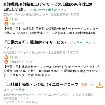
介護職員/介護福祉士/デイサービス/日勤のみ/年休120
日以上/介護士
-
スポンサー：求人ボックス
五島デイサービス機能訓練センター - 北海道 福島町 - 8月5日
正社員
月給22万円
【仕事内容】 介護職員 正社員 介護福祉士 老人デイサービスセンター
日勤のみ 220000円 静岡県浜松市中央区福島町218-1 JR東海道本線(...
「日勤のみ可」看護師/デイサービス
-
スポンサー：求人ボ
ックス
株式会社ケアフィールドかがやき - 北海道 福島町 - 7月25日
正社員
月給18万円～27万円
【仕事内容】株式会社ケアフィールドかがやき デイサービスかあむ 求
人番号:10170207 更新日:2026年01月15日 日曜固定休み 働きやすいデイ
サービスセンターです 給与 月収18....
【正社員】売場・レジ係（イエローグローブ
-
-
新着
ハ
ローワーク函館
株式会社テーオーリテイリング（イエローグローブ） - 北海道松前郡福
島町字三岳２００－１
「イエローグローブ福島店」