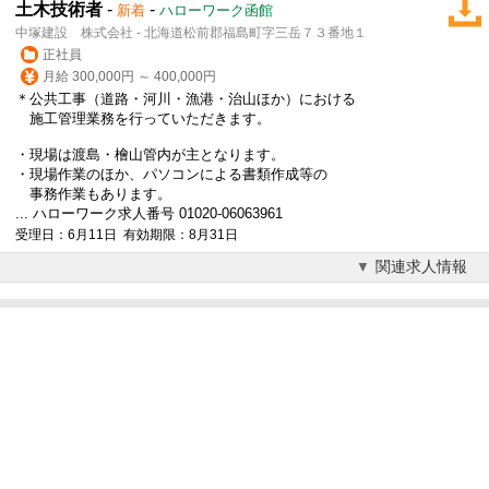
土木技術者
-
-
新着
ハローワーク函館
中塚建設 株式会社 - 北海道松前郡福島町字三岳７３番地１
正社員
月給 300,000円 ～ 400,000円
＊公共工事（道路・河川・漁港・治山ほか）における
施工管理業務を行っていただきます。
・現場は渡島・檜山管内が主となります。
・現場作業のほか、パソコンによる書類作成等の
事務作業もあります。
... ハローワーク求人番号 01020-06063961
受理日：6月11日 有効期限：8月31日
関連求人情報