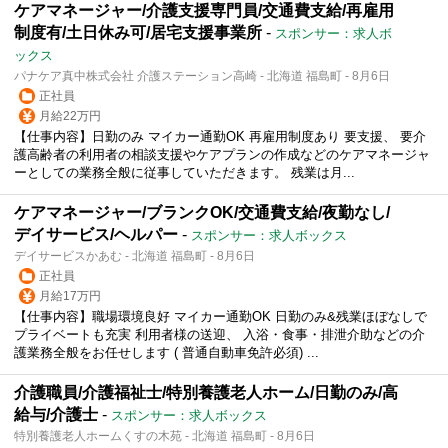
ケアマネージャー/介護支援専門員/交通費支給/再雇用
制度有/土日休み可/居宅支援事業所
-
スポンサー：求人ボ
ックス
パナケア真中株式会社 介護ステーション高崎 - 北海道 福島町 - 8月6日
正社員
月給22万円
【仕事内容】日勤のみ マイカー通勤OK 再雇用制度あり 要支援、 要介
護高齢者の利用者の相談支援やケアプランの作成などのケアマネージャ
ーとしての業務全般に従事していただきます。 残業は月...
ケアマネージャー/ブランクOK/交通費支給/夜勤なし/
デイサービス/ヘルパー
-
スポンサー：求人ボックス
デイサービスかあむ - 北海道 福島町 - 8月6日
正社員
月給17万円
【仕事内容】職場環境良好 マイカー通勤OK 日勤のみ&残業ほぼなしで
プライベートも充実 利用者様の送迎、 入浴・食事・排泄介助などの介
護業務全般をお任せします ( 普通自動車免許必須) ...
介護職員/介護福祉士/特別養護老人ホーム/日勤のみ/高
給与/介護士
-
スポンサー：求人ボックス
特別養護老人ホームくすの木苑 - 北海道 福島町 - 8月6日