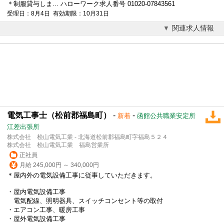
＊制服貸与しま... ハローワーク求人番号 01020-07843561
受理日：8月4日 有効期限：10月31日
関連求人情報
電気工事士（松前郡福島町）
-
-
新着
函館公共職業安定所
江差出張所
株式会社 桧山電気工業 - 北海道松前郡福島町字福島５２４
株式会社 桧山電気工業 福島営業所
正社員
月給 245,000円 ～ 340,000円
＊屋内外の電気設備工事に従事していただきます。
・屋内電気設備工事
電気配線、照明器具、スイッチコンセント等の取付
・エアコン工事、暖房工事
・屋外電気設備工事