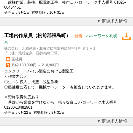
建柱作業、装柱、配電線工事、軽作... ハローワーク求人番号 01025-
00454461
受理日：8月1日 有効期限：10月31日
関連求人情報
工場内作業員（松前郡福島町）
-
-
新着
ハローワーク札幌
東
株式会社 北雄産業 - 北海道松前郡福島町字千軒８３－１
「（株）北雄産業 函館福島工場」
正社員
月給 180,000円 ～ 210,900円
コンクリートパイル製造における製造工
＜作業内容＞
〇生コン投入、成型、脱型作業
〇熟練度に応じて、機械オペレーターも担当していただきます。
※資格取得制度あり
基礎から業務を学びながら、様々な資... ハローワーク求人番号
01230-10482961
受理日：6月22日 有効期限：8月31日
関連求人情報