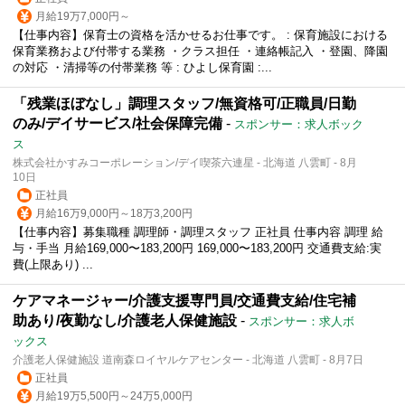
月給19万7,000円～
【仕事内容】保育士の資格を活かせるお仕事です。 : 保育施設における
保育業務および付帯する業務 ・クラス担任 ・連絡帳記入 ・登園、降園
の対応 ・清掃等の付帯業務 等 : ひよし保育園 :...
「残業ほぼなし」調理スタッフ/無資格可/正職員/日勤
のみ/デイサービス/社会保障完備
-
スポンサー：求人ボック
ス
株式会社かすみコーポレーション/デイ喫茶六連星 - 北海道 八雲町 - 8月
10日
正社員
月給16万9,000円～18万3,200円
【仕事内容】募集職種 調理師・調理スタッフ 正社員 仕事内容 調理 給
与・手当 月給169,000〜183,200円 169,000〜183,200円 交通費支給:実
費(上限あり) ...
ケアマネージャー/介護支援専門員/交通費支給/住宅補
助あり/夜勤なし/介護老人保健施設
-
スポンサー：求人ボ
ックス
介護老人保健施設 道南森ロイヤルケアセンター - 北海道 八雲町 - 8月7日
正社員
月給19万5,500円～24万5,000円