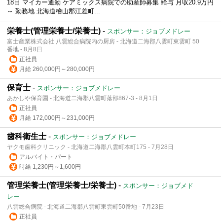
18日 マイカー通勤 ケアミックス病院での助産師募集 給与 月収20.9万円
～ 勤務地 北海道檜山郡江差町...
栄養士(管理栄養士/栄養士)
-
スポンサー：ジョブメドレー
富士産業株式会社 八雲総合病院内の厨房 - 北海道二海郡八雲町東雲町 50
番地 - 8月8日
正社員
月給 260,000円～280,000円
保育士
-
スポンサー：ジョブメドレー
あかしや保育園 - 北海道二海郡八雲町落部867-3 - 8月1日
正社員
月給 172,000円～231,000円
歯科衛生士
-
スポンサー：ジョブメドレー
ヤクモ歯科クリニック - 北海道二海郡八雲町本町175 - 7月28日
アルバイト・パート
時給 1,230円～1,600円
管理栄養士(管理栄養士/栄養士)
-
スポンサー：ジョブメド
レー
八雲総合病院 - 北海道二海郡八雲町東雲町50番地 - 7月23日
正社員