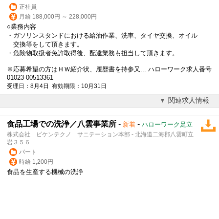
正社員
月給 188,000円 ～ 228,000円
○業務内容
・ガソリンスタンドにおける給油作業、洗車、タイヤ交換、オイル
交換等をして頂きます。
・危険物取扱者免許取得後、配達業務も担当して頂きます。
※応募希望の方はＨＷ紹介状、履歴書を持参又... ハローワーク求人番号
01023-00513361
受理日：8月4日 有効期限：10月31日
関連求人情報
食品工場での洗浄／八雲事業所
-
-
新着
ハローワーク足立
株式会社 ビケンテクノ サニテーション本部 - 北海道二海郡八雲町立
岩３５６
パート
時給 1,200円
食品を生産する機械の洗浄