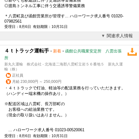
◎新やくも駅建設に伴う交通誘導警備業務
◎渡島トンネル工事に伴う交通誘導警備業務
＊八雲町及び函館営業所が管理す... ハローワーク求人番号 01020-
07982561
受理日：8月6日 有効期限：10月31日
関連求人情報
４ｔトラック運転手
-
-
新着
函館公共職業安定所 八雲出張
所
新丸久運輸 株式会社 - 北海道二海郡八雲町立岩５６番地５ 新丸久運
輸（株）
正社員
月給 230,000円 ～ 250,000円
・４ｔトラックで灯油、軽油等の配送業務を行っていただきます。
（ハンディー端末機の操作あり。）
※配送区域は八雲町、長万部町の
お客様への給油業務です。
（現金の取り扱いはありません。）
... ハローワーク求人番号 01023-00520061
受理日：8月6日 有効期限：10月31日