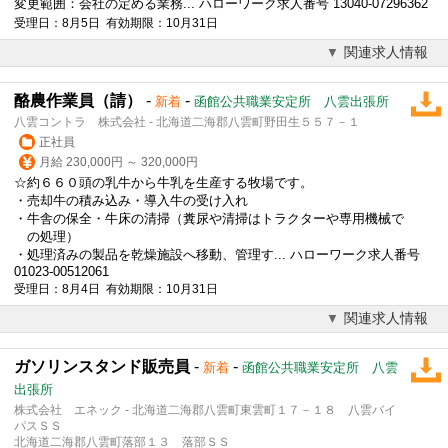
変更範囲：会社の定める業務... ハローワーク求人番号 13040-07296362
受理日：8月5日 有効期限：10月31日
関連求人情報
酪農作業員（請）
-
-
新着
函館公共職業安定所 八雲出張所
八雲コントラ 株式会社 - 北海道二海郡八雲町野田生５５７－１
正社員
月給 230,000円 ～ 320,000円
☆約６６０頭の乳牛から牛乳を生産する牧場です。
・売却牛の積み込み・導入牛の受け入れ
・牛舎の保全・牛床の清掃（糞尿や清掃はトラクターや専用機械で
の処理）
・処理済みの製品を乾燥施設へ移動、管理す... ハローワーク求人番号
01023-00512061
受理日：8月4日 有効期限：10月31日
関連求人情報
ガソリンスタンド販売員
-
-
新着
函館公共職業安定所 八雲
出張所
株式会社 エネック - 北海道二海郡八雲町東雲町１７－１８ 八雲バイ
パスＳＳ
北海道二海郡八雲町落部１３ 落部ＳＳ