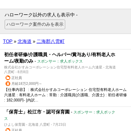
ハローワーク以外の求人も表示中 -
TOP
»
北海道
»
二海郡八雲町
初任者研修/介護職員・ヘルパー/賞与あり/有料老人ホ
ーム/夜勤のみ
-
スポンサー：求人ボックス
株式会社かすみコーポレーション住宅型有料老人ホーム六連星 - 北海道
八雲町 - 8月8日
正社員
月給18万2,000円～
【仕事内容】 : 株式会社かすみコーポレーション 住宅型有料老人ホーム
六連星 : 有料老人ホーム : 常勤 : 介護職員(介護職、介護士) : 初任者研修
: 182,000円- [内訳...
「保育士」松江市・認可保育園
-
スポンサー：求人ボック
ス
ひよし保育園 - 北海道 八雲町 - 7月23日
正社員