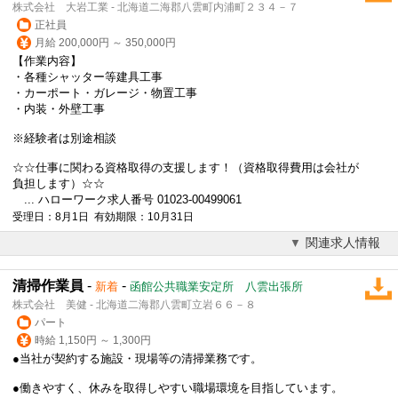
株式会社 大岩工業 - 北海道二海郡八雲町内浦町２３４－７
正社員
月給 200,000円 ～ 350,000円
【作業内容】
・各種シャッター等建具工事
・カーポート・ガレージ・物置工事
・内装・外壁工事
※経験者は別途相談
☆☆仕事に関わる資格取得の支援します！（資格取得費用は会社が
負担します）☆☆
... ハローワーク求人番号 01023-00499061
受理日：8月1日 有効期限：10月31日
関連求人情報
清掃作業員
-
-
新着
函館公共職業安定所 八雲出張所
株式会社 美健 - 北海道二海郡八雲町立岩６６－８
パート
時給 1,150円 ～ 1,300円
●当社が契約する施設・現場等の清掃業務です。
●働きやすく、休みを取得しやすい職場環境を目指しています。