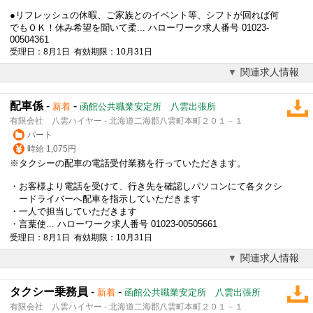
●リフレッシュの休暇、ご家族とのイベント等、シフトが回れば何
でもＯＫ！休み希望を聞いて柔... ハローワーク求人番号 01023-
00504361
受理日：8月1日 有効期限：10月31日
関連求人情報
配車係
-
-
新着
函館公共職業安定所 八雲出張所
有限会社 八雲ハイヤー - 北海道二海郡八雲町本町２０１－１
パート
時給 1,075円
※タクシーの配車の電話受付業務を行っていただきます。
・お客様より電話を受けて、行き先を確認しパソコンにて各タクシ
ードライバーへ配車を指示していただきます
・一人で担当していただきます
・言葉使... ハローワーク求人番号 01023-00505661
受理日：8月1日 有効期限：10月31日
関連求人情報
タクシー乗務員
-
-
新着
函館公共職業安定所 八雲出張所
有限会社 八雲ハイヤー - 北海道二海郡八雲町本町２０１－１