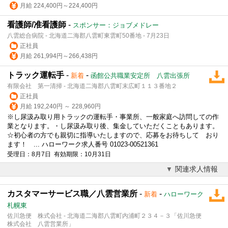
月給 224,400円～224,400円
看護師/准看護師
-
スポンサー：ジョブメドレー
八雲総合病院 - 北海道二海郡八雲町東雲町50番地 - 7月23日
正社員
月給 261,994円～266,438円
トラック運転手
-
-
新着
函館公共職業安定所 八雲出張所
有限会社 第一清掃 - 北海道二海郡八雲町末広町１１３番地２
正社員
月給 192,240円 ～ 228,960円
※し尿汲み取り用トラックの運転手・事業所、一般家庭へ訪問しての作
業となります。・し尿汲み取り後、集金していただくこともあります。
☆初心者の方でも親切に指導いたしますので、応募をお待ちして おり
ます！ ... ハローワーク求人番号 01023-00521361
受理日：8月7日 有効期限：10月31日
関連求人情報
カスタマーサービス職／八雲営業所
-
-
新着
ハローワーク
札幌東
佐川急便 株式会社 - 北海道二海郡八雲町内浦町２３４－３「佐川急便
株式会社 八雲営業所」