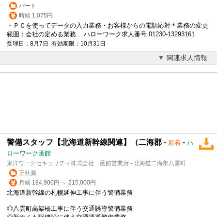
パート
時給 1,075円
・ＰＣを使ってデータの入力業務・お客様からの電話応対＊業務の変更
範囲：会社の定める業務... ハローワーク求人番号 01230-13293161
受理日：8月7日 有効期限：10月31日
関連求人情報
警備スタッフ【北海道新幹線関連】（二海郡
-
-
新着
ハ
ローワーク函館
東洋ワークセキュリティ株式会社 函館営業所 - 北海道二海郡八雲町
正社員
月給 184,900円 ～ 215,000円
北海道新幹線の札幌延伸工事に伴う警備業務
◎八雲町高架橋工事に伴う交通誘導警備業務