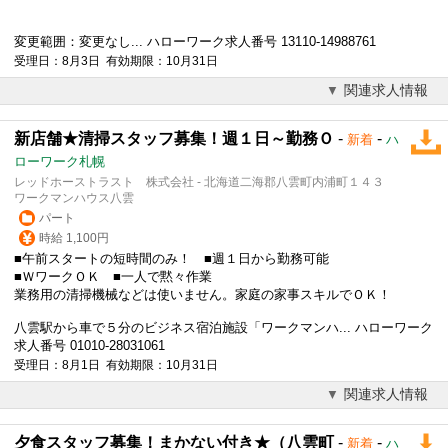
変更範囲：変更なし... ハローワーク求人番号 13110-14988761
受理日：8月3日 有効期限：10月31日
関連求人情報
新店舗★清掃スタッフ募集！週１日～勤務Ｏ
-
-
新着
ハ
ローワーク札幌
レッドホーストラスト 株式会社 - 北海道二海郡八雲町内浦町１４３
ワークマンハウス八雲
パート
時給 1,100円
■午前スタートの短時間のみ！ ■週１日から勤務可能
■ＷワークＯＫ ■一人で黙々作業
業務用の清掃機械などは使いません。家庭の家事スキルでＯＫ！
八雲駅から車で５分のビジネス宿泊施設「ワークマンハ... ハローワーク
求人番号 01010-28031061
受理日：8月1日 有効期限：10月31日
関連求人情報
夕食スタッフ募集！まかない付き★（八雲町
-
-
新着
ハ