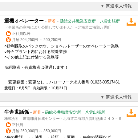
関連求人情報
重機オペレーター
-
-
新着
函館公共職業安定所 八雲出張所
（事業所の意向により公開していません） - 北海道二海郡八雲町
正社員以外
月給 204,250円 ～ 290,250円
○砂利採取のバックホウ、ショベルドーザーのオペレーター業務
○砕石プラント内における製造業務
○その他上記に付随する業務等
※経験者・有資格者は優遇します！
変更範囲：変更なし... ハローワーク求人番号 01023-00517461
受理日：8月5日 有効期限：10月31日
関連求人情報
牛舎世話係
-
-
新着
函館公共職業安定所 八雲出張所
株式会社 道南哺育育成センター - 北海道二海郡八雲町熱田２４０－５
正社員
月給 250,000円 ～ 350,000円
○牛の世話 →・哺乳 ・給餌 ・運搬 ・牛舎の清掃など