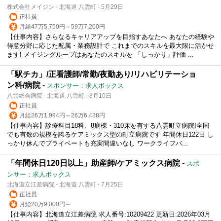
株式会社メイジン - 北海道 八雲町 - 5月29日
正社員
月給47万5,750円～59万7,200円
【仕事内容】さらなるキャリアアップを目指すあなたへ あなたの経験や
得意分野に応じた配属・業務設計で これまでのスキルを最大限に活かせ
ます! メイジングループはあなたのスキルを 「しっかり」評価 ...
「駅チカ」/正看護師/常勤/夜勤あり/リハビリテーショ
ン科/病院
-
スポンサー：求人ボックス
八雲総合病院 - 北海道 八雲町 - 8月10日
正社員
月給26万1,994円～26万6,438円
【仕事内容】診療科目18科、8病棟・310床を有する八雲町立病院!全国
でも有数の規模を誇るケアミックス型の町立病院です 年間休日122日 し
っかり休んでプライベートも充実間違いなし ワークライフバ...
「年間休日120日以上」助産師/ケアミックス病院
-
スポ
ンサー：求人ボックス
北海道立江差病院 - 北海道 八雲町 - 7月25日
正社員
月給20万9,000円～
【仕事内容】北海道立江差病院 求人番号:10209422 更新日:2026年03月