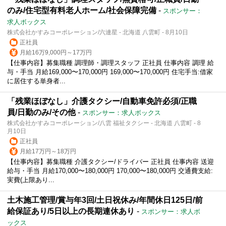
のみ/住宅型有料老人ホーム/社会保障完備
-
スポンサー：
求人ボックス
株式会社かすみコーポレーション/六連星 - 北海道 八雲町 - 8月10日
正社員
月給16万9,000円～17万円
【仕事内容】募集職種 調理師・調理スタッフ 正社員 仕事内容 調理 給
与・手当 月給169,000〜170,000円 169,000〜170,000円 住宅手当:借家
に居住する単身者...
「残業ほぼなし」介護タクシー/自動車免許必須/正職
員/日勤のみ/その他
-
スポンサー：求人ボックス
株式会社かすみコーポレーション/八雲 福祉タクシー - 北海道 八雲町 - 8
月10日
正社員
月給17万円～18万円
【仕事内容】募集職種 介護タクシー/ドライバー 正社員 仕事内容 送迎
給与・手当 月給170,000〜180,000円 170,000〜180,000円 交通費支給:
実費(上限あり...
土木施工管理/賞与年3回/土日祝休み/年間休日125日/前
給保証あり/5日以上の長期連休あり
-
スポンサー：求人ボ
ックス