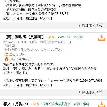
〈主な業務〉
・酪農家、畜産農家向け飼料及び牧草、資材の提案営業
・新規顧客開拓、既存顧客の継続取引
・商... ハローワーク求人番号 01010-28165261
受理日：8月1日 有効期限：10月31日
関連求人情報
（契）調理師（八雲町）
-
-
新着
ハローワーク函館
株式会社ＬＥＯＣ - 北海道二海郡八雲町大新４７－４
「厚生園」
※就業場所に直接連絡しないようにして下さい。
正社員以外
月給 254,904円
施設でお食事を提供するお仕事です。
調理、盛付、切込み、配膳、下膳、食器洗浄などの厨房内業務全般
を行って頂きます。
＊業務の変更範囲：変更なし... ハローワーク求人番号 01020-07717861
受理日：8月1日 有効期限：10月31日
関連求人情報
職人（見習い）
-
-
新着
函館公共職業安定所 八雲出張所