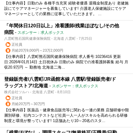
【仕事内容】日勤のみ 各種手当充実 経験者優遇 退職金制度あり 老健施
設にてケアマネージャーを募集しています! 介護老人保健施設にてケア
マネージャーとしての業務に従事していただきます。 ...
「年間休日120日以上」准看護師/残業ほぼなし/その他
病院
-
スポンサー：求人ボックス
八雲町熊石国民健康保険病院 - 北海道 八雲町 - 7月25日
正社員
月給20万9,000円～23万2,000円
【仕事内容】八雲町熊石国民健康保険病院 求人番号:10236416 更新
日:2026年01月14日 土日祝休み 日勤のみ 病院での准看護師募集 給与 月
収20.9万円 ～ 勤務地 北海道二海...
登録販売者/八雲町/JR函館本線 八雲駅/登録販売者/ド
ラッグストア/北海道
-
スポンサー：求人ボックス
株式会社ツルハ - 北海道 八雲町 - 8月10日
正社員
月給20万円～30万円
【仕事内容】医薬品・健康食品販売等に関わる一連の業務 店舗研修や階
層別研修、社内コンテストなど社員一人一人がスキルを高められる研修
制度と環境が整っています! 1店舗あたり10～20名のスタ...
「残業ほぼなし」調理スタッフ/無資格可/正職員/日勤