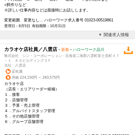
○餌作りなど
※詳しい仕事内容などは面接時にお話しします。
変更範囲 変更なし... ハローワーク求人番号 01023-00519861
受理日：8月5日 有効期限：10月31日
関連求人情報
カラオケ店社員／八雲店
-
-
新着
ハローワーク品川
株式会社 シン・コーポレーション - 北海道二海郡八雲町富士見町４７
－１ ＫＳビルディング３Ｆ
当社 八雲店
正社員
月給 224,150円 ～ 283,575円
カラオケ店
（店長・エリアリーダー候補）
１．接客
２．店舗管理
３．予算・売上管理
４．アルバイトスタッフ管理
５．その他店舗管理
６．グループ店舗管理