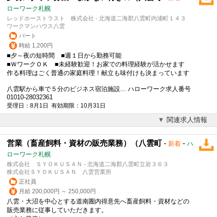
ローワーク札幌
レッドホーストラスト 株式会社 - 北海道二海郡八雲町内浦町１４３
ワークマンハウス八雲
パート
時給 1,200円
■夕～夜の短時間 ■週１日から勤務可能
■ＷワークＯＫ ■未経験歓迎！お家での料理経験が活かせます
作る料理はごく普通の家庭料理！献立も味付けも決まっています
八雲駅から車で５分のビジネス宿泊施設... ハローワーク求人番号
01010-28032361
受理日：8月1日 有効期限：10月31日
関連求人情報
営業（畜産飼料・資材の販売業務）（八雲町
-
-
新着
ハ
ローワーク札幌
株式会社 ＳＹＯＫＵＳＡＮ - 北海道二海郡八雲町立岩３６３
株式会社ＳＹＯＫＵＳＡＮ 八雲営業所
正社員
月給 200,000円 ～ 250,000円
八雲・大沼を中心とする道南圏内得意先へ畜産飼料・資材などの
販売業務に従事していただきます。