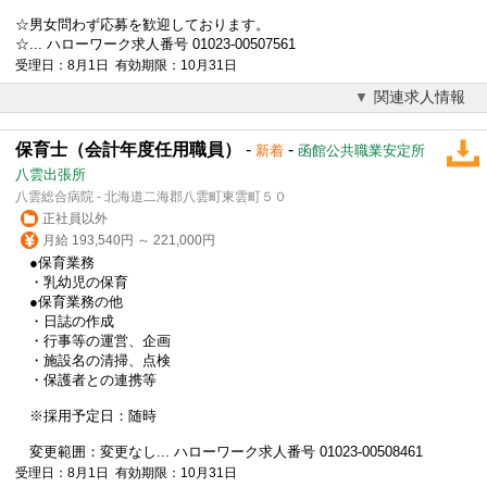
☆男女問わず応募を歓迎しております。
☆... ハローワーク求人番号 01023-00507561
受理日：8月1日 有効期限：10月31日
関連求人情報
保育士（会計年度任用職員）
-
-
新着
函館公共職業安定所
八雲出張所
八雲総合病院 - 北海道二海郡八雲町東雲町５０
正社員以外
月給 193,540円 ～ 221,000円
●保育業務
・乳幼児の保育
●保育業務の他
・日誌の作成
・行事等の運営、企画
・施設名の清掃、点検
・保護者との連携等
※採用予定日：随時
変更範囲：変更なし... ハローワーク求人番号 01023-00508461
受理日：8月1日 有効期限：10月31日