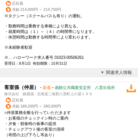
正社員
月給 214,000円 ～ 214,750円
※タクシー（スクールバスも有り）の運転。
・勤務時間は乗務する車種により異なる。
・就業時間は（１）～（４）の時間帯になります。
・休憩時間は勤務する時間帯により変わります。
※未経験者歓迎
※... ハローワーク求人番号 01023-00506261
受理日：8月1日 有効期限：10月31日
関連求人情報
客室係（仲居）
-
-
新着
函館公共職業安定所 八雲出張所
株式会社 銀婚湯 - 北海道二海郡八雲町上の湯１９９
正社員
月給 189,200円 ～ 280,000円
○仲居業務全般を行っていただきます
・お客様のチェックイン時のご案内
・夕食・朝食時の食事の提供
・チェックアウト後の客室の清掃
（布団の上げ下ろし等あり）