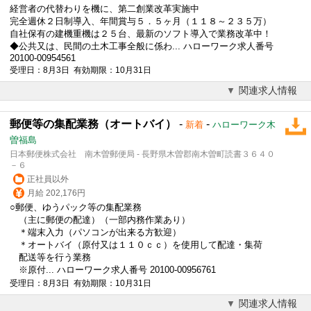
経営者の代替わりを機に、第二創業改革実施中
完全週休２日制導入、年間賞与５．５ヶ月（１１８～２３５万）
自社保有の建機重機は２５台、最新のソフト導入で業務改革中！
◆公共又は、民間の土木工事全般に係わ... ハローワーク求人番号
20100-00954561
受理日：8月3日 有効期限：10月31日
関連求人情報
郵便等の集配業務（オートバイ）
-
-
新着
ハローワーク木
曽福島
日本郵便株式会社 南木曽郵便局 - 長野県木曽郡南木曽町読書３６４０
－６
正社員以外
月給 202,176円
○郵便、ゆうパック等の集配業務
（主に郵便の配達）（一部内務作業あり）
＊端末入力（パソコンが出来る方歓迎）
＊オートバイ（原付又は１１０ｃｃ）を使用して配達・集荷
配送等を行う業務
※原付... ハローワーク求人番号 20100-00956761
受理日：8月3日 有効期限：10月31日
関連求人情報