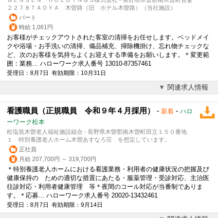
２２７８ＴＡＯＹＡ 木曽路（旧 ホテル木曽路）（当社施設）
パート
時給 1,061円
お客様がチェックアウトされた客室の清掃をお任せします。ベッドメイ
クや浴場・お手洗いの清掃、備品補充、掃除機掛け、忘れ物チェックな
ど、次のお客様を気持ちよくお迎えする準備をお願いします。＊変更範
囲：業務... ハローワーク求人番号 13010-87357461
受理日：8月7日 有効期限：10月31日
関連求人情報
看護職員（正規職員 令和９年４月採用）
-
-
新着
ハロ
ーワーク松本
松塩筑木曽老人福祉施設組合 - 長野県木曽郡南木曽町田立１５０番地
１ 特別養護老人ホーム木曽あすなろ荘 を想定しています。
正社員
月給 207,700円 ～ 319,700円
＊特別養護老人ホームにおける看護業務・利用者の健康状況の把握及び
健康保持の ための適切な措置にあたる・服薬管理・受診対応、主治医
往診対応・利用者健康管理 等＊夜間のコール対応が当番制でありま
す。＊応募... ハローワーク求人番号 20020-13432461
受理日：8月7日 有効期限：9月14日