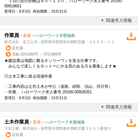
１日の走行距離は８０～１３０... ハローワーク求人番号 20100-
00919661
受理日：8月3日 有効期限：10月31日
関連求人情報
作業員
-
-
新着
ハローワーク木曽福島
株式会社 名工土木 - 長野県木曽郡南木曽町読書 ３６６９－１３
正社員
月給 220,000円 ～ 370,000円
★建設業は地図に載るオンリーワンを造る仕事です。
みんなで楽しくをモットーにやる気のある方を募集します★
◎土木工事に係る現場作業
・工事内容は公共土木が中心（道路、砂防、治山、河川等）
・作業... ハローワーク求人番号 20100-00928261
受理日：8月3日 有効期限：10月31日
関連求人情報
土木作業員
-
-
新着
ハローワーク木曽福島
大宗土建 株式会社 - 長野県木曽郡南木曽町読書３６９２番地３
正社員