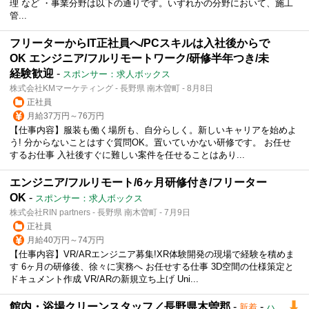
理 など ・事業分野は以下の通りです。いずれかの分野において、施工
管...
フリーターからIT正社員へ/PCスキルは入社後からで
OK エンジニア/フルリモートワーク/研修半年つき/未
経験歓迎
-
スポンサー：求人ボックス
株式会社KMマーケティング - 長野県 南木曽町 - 8月8日
正社員
月給37万円～76万円
【仕事内容】服装も働く場所も、自分らしく。新しいキャリアを始めよ
う! 分からないことはすぐ質問OK。置いていかない研修です。 お任せ
するお仕事 入社後すぐに難しい案件を任せることはあり...
エンジニア/フルリモート/6ヶ月研修付き/フリーター
OK
-
スポンサー：求人ボックス
株式会社RIN partners - 長野県 南木曽町 - 7月9日
正社員
月給40万円～74万円
【仕事内容】VR/ARエンジニア募集!XR体験開発の現場で経験を積めま
す 6ヶ月の研修後、徐々に実務へ お任せする仕事 3D空間の仕様策定と
ドキュメント作成 VR/ARの新規立ち上げ Uni...
館内・浴場クリーンスタッフ／長野県木曽郡
-
-
新着
ハ