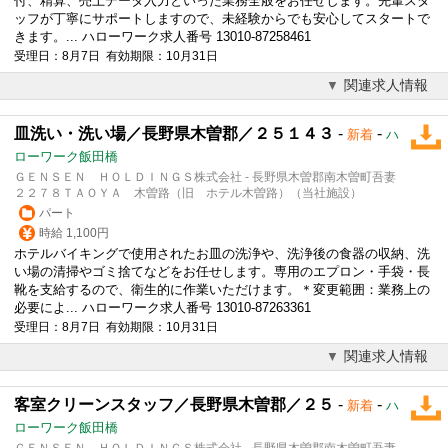
付、精算、売上データ入力といった業務全般をお任せします。先輩スタ
ッフが丁寧にサポートしますので、未経験からでも安心してスタートで
きます。... ハローワーク求人番号 13010-87258461
受理日：8月7日 有効期限：10月31日
関連求人情報
皿洗い・洗い場／長野県木曽郡／２５１４３
-
-
新着
ハ
ローワーク飯田橋
ＧＥＮＳＥＮ ＨＯＬＤＩＮＧＳ株式会社 - 長野県木曽郡南木曽町吾妻
２２７８ＴＡＯＹＡ 木曽路（旧 ホテル木曽路）（当社施設）
パート
時給 1,100円
ホテルバイキングで使用されたお皿の洗浄や、洗浄後の食器の収納、洗
い場の清掃やゴミ捨てなどをお任せします。専用のエプロン・手袋・長
靴を支給するので、衛生的に作業いただけます。＊変更範囲：業務上の
必要によ... ハローワーク求人番号 13010-87263361
受理日：8月7日 有効期限：10月31日
関連求人情報
客室クリーンスタッフ／長野県木曽郡／２５
-
-
新着
ハ
ローワーク飯田橋
ＧＥＮＳＥＮ ＨＯＬＤＩＮＧＳ株式会社 - 長野県木曽郡南木曽町吾妻