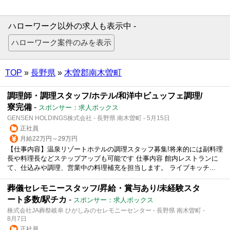
ハローワーク以外の求人も表示中 -
TOP
»
長野県
»
木曽郡南木曽町
調理師・調理スタッフ/ホテル/和洋中ビュッフェ調理/
寮完備
-
スポンサー：求人ボックス
GENSEN HOLDINGS株式会社 - 長野県 南木曽町 - 5月15日
正社員
月給22万円～29万円
【仕事内容】温泉リゾートホテルの調理スタッフ募集!将来的には副料理
長や料理長などステップアップも可能です 仕事内容 館内レストランに
て、仕込みや調理、営業中の料理補充を担当します。 ライブキッチ...
葬儀セレモニースタッフ/昇給・賞与あり/未経験スタ
ート多数/駅チカ
-
スポンサー：求人ボックス
株式会社JA葬祭岐阜 ひがしみのセレモニーセンター - 長野県 南木曽町 -
8月7日
正社員