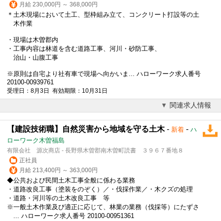
月給 230,000円 ～ 368,000円
＊土木現場において土工、型枠組み立て、コンクリート打設等の土
木作業
・現場は木曽郡内
・工事内容は林道を含む道路工事、河川・砂防工事、
治山・山腹工事
※原則は自宅より社有車で現場へ向かいま... ハローワーク求人番号
20100-00939761
受理日：8月3日 有効期限：10月31日
関連求人情報
【建設技術職】自然災害から地域を守る土木
-
-
新着
ハ
ローワーク木曽福島
有限会社 源次商店 - 長野県木曽郡南木曽町読書 ３９６７番地８
正社員
月給 213,400円 ～ 363,000円
◆公共および民間土木工事全般に係わる業務
・道路改良工事（塗装をのぞく）／・伐採作業／・木クズの処理
・道路・河川等の土木改良工事 等
※一般土木作業及び適正に応じて、林業の業務（伐採等）にたずさ
... ハローワーク求人番号 20100-00951361