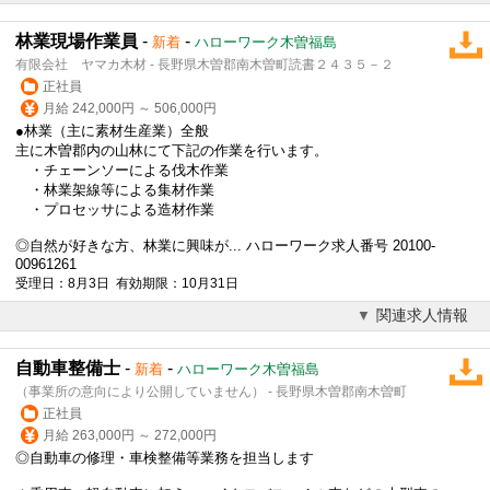
林業現場作業員
-
-
新着
ハローワーク木曽福島
有限会社 ヤマカ木材 - 長野県木曽郡南木曽町読書２４３５－２
正社員
月給 242,000円 ～ 506,000円
●林業（主に素材生産業）全般
主に木曽郡内の山林にて下記の作業を行います。
・チェーンソーによる伐木作業
・林業架線等による集材作業
・プロセッサによる造材作業
◎自然が好きな方、林業に興味が... ハローワーク求人番号 20100-
00961261
受理日：8月3日 有効期限：10月31日
関連求人情報
自動車整備士
-
-
新着
ハローワーク木曽福島
（事業所の意向により公開していません） - 長野県木曽郡南木曽町
正社員
月給 263,000円 ～ 272,000円
◎自動車の修理・車検整備等業務を担当します