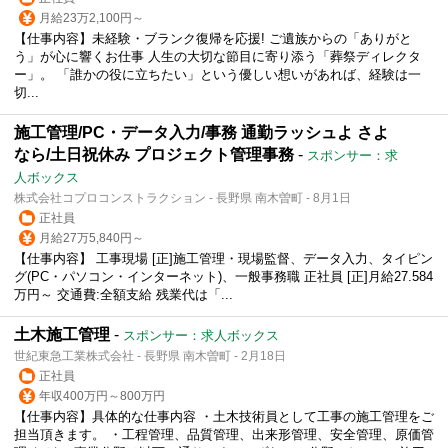
月給23万2,100円～
【仕事内容】未経験・ブランク復帰を応援! ご遺族からの「ありがと
う」が心に響くお仕事 人生の大切な節目に寄り添う「葬祭ディレクタ
ー」。 「誰かの役に立ちたい」という優しい想いがあれば、経験は一
切...
施工管理/PC・データ入力/事務 通勤ラッシュよ さよ
なら/土日祝休み プロジェクト管理事務
-
スポンサー：求
人ボックス
株式会社コプロコンストラクション - 長野県 南木曽町 - 8月1日
正社員
月給27万5,840円～
【仕事内容】 工事現場 [正]施工管理・現場監督、データ入力、タイピン
グ(PC・パソコン・インターネット)、一般事務職 正社員 [正]月給27.584
万円～ 交通費:全額支給 残業代は「...
土木施工管理
-
スポンサー：求人ボックス
世紀東急工業株式会社 - 長野県 南木曽町 - 2月18日
正社員
年収400万円～800万円
【仕事内容】具体的な仕事内容 ・土木技術員として工事の施工管理をご
担当頂きます。 ・工程管理、品質管理、出来形管理、安全管理、原価管