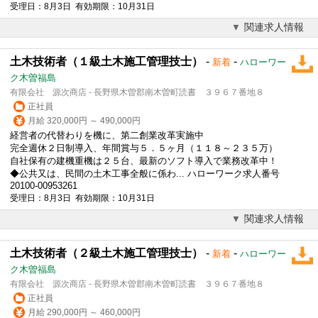
受理日：8月3日 有効期限：10月31日
関連求人情報
土木技術者（１級土木施工管理技士）
-
-
新着
ハローワー
ク木曽福島
有限会社 源次商店 - 長野県木曽郡南木曽町読書 ３９６７番地８
正社員
月給 320,000円 ～ 490,000円
経営者の代替わりを機に、第二創業改革実施中
完全週休２日制導入、年間賞与５．５ヶ月（１１８～２３５万）
自社保有の建機重機は２５台、最新のソフト導入で業務改革中！
◆公共又は、民間の土木工事全般に係わ... ハローワーク求人番号
20100-00953261
受理日：8月3日 有効期限：10月31日
関連求人情報
土木技術者（２級土木施工管理技士）
-
-
新着
ハローワー
ク木曽福島
有限会社 源次商店 - 長野県木曽郡南木曽町読書 ３９６７番地８
正社員
月給 290,000円 ～ 460,000円