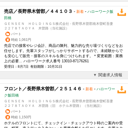
売店／長野県木曽郡／４４１０３
-
-
新着
ハローワーク飯
田橋
ＧＥＮＳＥＮ ＨＯＬＤＩＮＧＳ株式会社 - 長野県木曽郡南木曽町吾妻
２２７８ＴＡＯＹＡ 木曽路（当社施設）
パート
時給 1,061円
売店での接客やレジ会計、商品の陳列、魅力的な売り場づくりなどをお
任せします。先輩スタッフがしっかりサポートするので、未経験からで
も安心して販売・接客のスキルを身につけられます。＊変更範囲：業務
上の必要... ハローワーク求人番号 13010-87176261
受理日：8月7日 有効期限：10月31日
関連求人情報
フロント／長野県木曽郡／２５１４６
-
-
新着
ハローワー
ク飯田橋
ＧＥＮＳＥＮ ＨＯＬＤＩＮＧＳ株式会社 - 長野県木曽郡南木曽町吾妻
２２７８ＴＡＯＹＡ 木曽路（旧 ホテル木曽路）（当社施設）
パート
時給 1,150円
ホテルのフロントにて、チェックイン・チェックアウト時のご案内や受