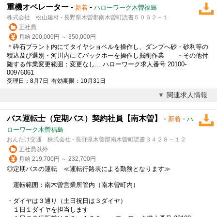
重機オペレーター
-
-
新着
ハローワーク木曽福島
株式会社 松山建材 - 長野県木曽郡南木曽町読書５０６２－１
正社員
月給 200,000円 ～ 350,000円
＊砕石プラント内にてタイヤショベルを操作し、ダンプへ砂・砂利等の
積込及び選別・河川内にてバックホーを操作し掘削作業 ・その他付
随する作業変更範囲：変更なし... ハローワーク求人番号 20100-
00976061
受理日：8月7日 有効期限：10月31日
関連求人情報
バス運転士（定期バス）契約社員【南木曽】
-
-
新着
ハ
ローワーク木曽福島
おんたけ交通 株式会社 - 長野県木曽郡南木曽町読書３４２８－１２
正社員以外
月給 219,700円 ～ 232,700円
◎定期バスの運転 ≪運転行路表による勤務となります≫
運転範囲：南木曽営業所管内（南木曽町内）
・ダイヤは３通り（土日祝日は３ダイヤ）
１日１ダイヤを担当します