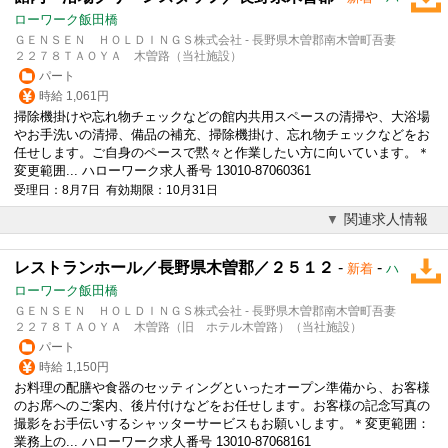
ローワーク飯田橋
ＧＥＮＳＥＮ ＨＯＬＤＩＮＧＳ株式会社 - 長野県木曽郡南木曽町吾妻
２２７８ＴＡＯＹＡ 木曽路（当社施設）
パート
時給 1,061円
掃除機掛けや忘れ物チェックなどの館内共用スペースの清掃や、大浴場
やお手洗いの清掃、備品の補充、掃除機掛け、忘れ物チェックなどをお
任せします。ご自身のペースで黙々と作業したい方に向いています。＊
変更範囲... ハローワーク求人番号 13010-87060361
受理日：8月7日 有効期限：10月31日
関連求人情報
レストランホール／長野県木曽郡／２５１２
-
-
新着
ハ
ローワーク飯田橋
ＧＥＮＳＥＮ ＨＯＬＤＩＮＧＳ株式会社 - 長野県木曽郡南木曽町吾妻
２２７８ＴＡＯＹＡ 木曽路（旧 ホテル木曽路）（当社施設）
パート
時給 1,150円
お料理の配膳や食器のセッティングといったオープン準備から、お客様
のお席へのご案内、後片付けなどをお任せします。お客様の記念写真の
撮影をお手伝いするシャッターサービスもお願いします。＊変更範囲：
業務上の... ハローワーク求人番号 13010-87068161