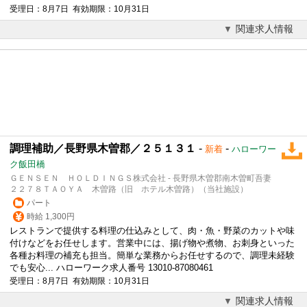
受理日：8月7日 有効期限：10月31日
関連求人情報
調理補助／長野県木曽郡／２５１３１
-
-
新着
ハローワー
ク飯田橋
ＧＥＮＳＥＮ ＨＯＬＤＩＮＧＳ株式会社 - 長野県木曽郡南木曽町吾妻
２２７８ＴＡＯＹＡ 木曽路（旧 ホテル木曽路）（当社施設）
パート
時給 1,300円
レストランで提供する料理の仕込みとして、肉・魚・野菜のカットや味
付けなどをお任せします。営業中には、揚げ物や煮物、お刺身といった
各種お料理の補充も担当。簡単な業務からお任せするので、調理未経験
でも安心... ハローワーク求人番号 13010-87080461
受理日：8月7日 有効期限：10月31日
関連求人情報