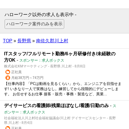
ハローワーク以外の求人も表示中 -
TOP
»
長野県
»
南佐久郡川上村
ITスタッフ/フルリモート勤務/6ヶ月研修付き/未経験の
方OK
-
スポンサー：求人ボックス
株式会社KMマーケティング - 長野県 川上村 - 8月8日
正社員
月給38万円～74万円
【仕事内容】「PCは動画を見るくらい」から、エンジニアを目指せま
す! いきなり一人で実務はなし。練習してから段階的にデビューしま
す。 お任せするお仕事 接客・販売・事務・製造など、異業...
デイサービスの看護師/残業ほぼなし/看護/日勤のみ
-
ス
ポンサー：求人ボックス
社会福祉法人川上村社会福祉協議会/川上村 デイサービスセンター - 長野
県 川上村 - 8月4日
正社員