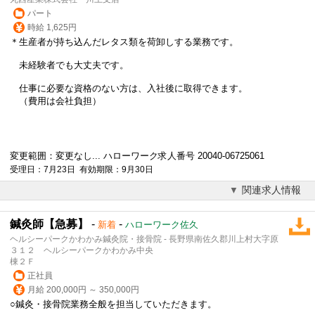
パート
時給 1,625円
＊生産者が持ち込んだレタス類を荷卸しする業務です。
未経験者でも大丈夫です。
仕事に必要な資格のない方は、入社後に取得できます。
（費用は会社負担）
変更範囲：変更なし... ハローワーク求人番号 20040-06725061
受理日：7月23日 有効期限：9月30日
関連求人情報
鍼灸師【急募】
-
-
新着
ハローワーク佐久
ヘルシーパークかわかみ鍼灸院・接骨院 - 長野県南佐久郡川上村大字原
３１２ ヘルシーパークかわかみ中央
棟２Ｆ
正社員
月給 200,000円 ～ 350,000円
○鍼灸・接骨院業務全般を担当していただきます。