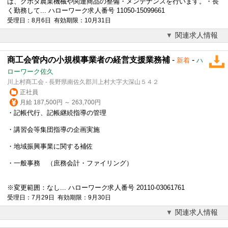
は、クボタ農業機械や関連商品の整備・メンテナンスを行います。・長
く勤務して... ハローワーク求人番号 11050-15099661
受理日：8月6日 有効期限：10月31日
関連求人情報
商工会管内の小規模事業者の経営支援業務補
-
-
新着
ハ
ローワーク佐久
川上村商工会 - 長野県南佐久郡川上村大字大深山５４２
正社員
月給 187,500円 ～ 263,700円
・記帳代行、記帳継続指導の管理
・講習会等集団指導の企画実施
・地域振興事業に関する補佐
・一般事務 （庶務会計・ファイリング）
※変更範囲：なし... ハローワーク求人番号 20110-03061761
受理日：7月29日 有効期限：9月30日
関連求人情報