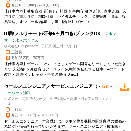
月給16万1,000円～20万700円
【仕事内容】募集職種 看護師 正社員 仕事内容 身体介護、食事介助、入
浴介助、排泄介助、機能訓練、バイタルチェック、健康管理、服薬・投
薬管理、オンコール 給与・手当 月給161,000〜20...
IT職/フルリモート/研修6ヶ月つき/ブランクOK
-
スポン
サー：求人ボックス
株式会社RIN partners - 長野県 川上村 - 7月9日
正社員
月給35万円～70万円
【仕事内容】ゲームエンジニアとしてゲーム開発をリードしていただき
ます 入社後6ヶ月は育成プログラムを用意 お任せする仕事 C#のコード
改善・最適化 ナレッジ・手順の整備 Unreal ...
セールスエンジニア／サービスエンジニア（
-
-
新着
ハ
ローワーク浦和
株式会社 関東甲信クボタ - 長野県南佐久郡川上村大字大深山１２２１
－１
正社員
月給 205,500円 ～ 303,500円
セールスエンジニア（営業職）は、クボタ農業機械や関連商品の販売の
為に訪問販売を行っていただきます。サービスエンジニア（技術職）