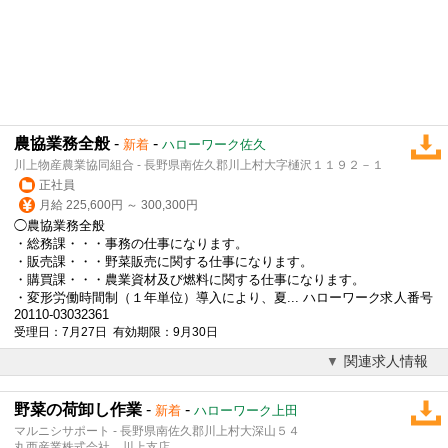
農協業務全般
-
-
新着
ハローワーク佐久
川上物産農業協同組合 - 長野県南佐久郡川上村大字樋沢１１９２－１
正社員
月給 225,600円 ～ 300,300円
◯農協業務全般
・総務課・・・事務の仕事になります。
・販売課・・・野菜販売に関する仕事になります。
・購買課・・・農業資材及び燃料に関する仕事になります。
・変形労働時間制（１年単位）導入により、夏... ハローワーク求人番号
20110-03032361
受理日：7月27日 有効期限：9月30日
関連求人情報
野菜の荷卸し作業
-
-
新着
ハローワーク上田
マルニシサポート - 長野県南佐久郡川上村大深山５４
丸西産業株式会社 川上支店