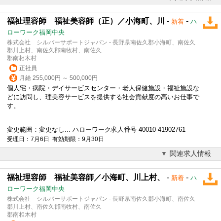
福祉理容師 福祉美容師（正）／小海町、川
-
-
新着
ハ
ローワーク福岡中央
株式会社 シルバーサポートジャパン - 長野県南佐久郡小海町、南佐久
郡川上村、南佐久郡南牧村、南佐久
郡南相木村
正社員
月給 255,000円 ～ 500,000円
個人宅・病院・デイサービスセンター・老人保健施設・福祉施設な
どに訪問し、理美容サービスを提供する社会貢献度の高いお仕事で
す。
変更範囲：変更なし... ハローワーク求人番号 40010-41902761
受理日：7月6日 有効期限：9月30日
関連求人情報
福祉理容師 福祉美容師／小海町、川上村、
-
-
新着
ハ
ローワーク福岡中央
株式会社 シルバーサポートジャパン - 長野県南佐久郡小海町、南佐久
郡川上村、南佐久郡南牧村、南佐久
郡南相木村