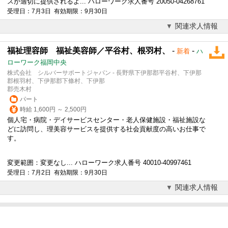
スが適切に提供されるよ... ハローワーク求人番号 20050-04268761
受理日：7月3日 有効期限：9月30日
関連求人情報
福祉理容師 福祉美容師／平谷村、根羽村、
-
-
新着
ハ
ローワーク福岡中央
株式会社 シルバーサポートジャパン - 長野県下伊那郡平谷村、下伊那
郡根羽村、下伊那郡下條村、下伊那
郡売木村
パート
時給 1,600円 ～ 2,500円
個人宅・病院・デイサービスセンター・老人保健施設・福祉施設な
どに訪問し、理美容サービスを提供する社会貢献度の高いお仕事で
す。
変更範囲：変更なし... ハローワーク求人番号 40010-40997461
受理日：7月2日 有効期限：9月30日
関連求人情報