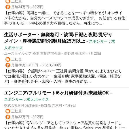
正社員
月給34万円～80万円
【仕事内容】同期と一緒に、できることを一つずつ増やそう! オンライ
ン中心だから、自分のペースでコツコツ成長できます。 お任せするお仕
事 フルリモート中心の働き方を目指しながら、将来につ...
生活サポーター・無資格可・訪問/日勤と夜勤/見守り
メイン・厚待遇/訪問介護/月給25万以上
-
スポンサー：求
人ボックス
ユースタイルケア 松本 重度訪問介護 - 長野県 売木村 - 7月23日
正社員
月給28万3,700円～38万3,700円
【仕事内容】 介護職/ヘルパー 正社員 訪問介護 障がいによりおひとり
では生活が難しい方のケア ・生活介助: 家事援助(洗濯、掃除、料理な
ど) ・身体介護: 起床・就寝・入浴・食事の介助な...
エンジニア/フルリモート/6ヶ月研修付き/未経験OK
-
スポンサー：求人ボックス
株式会社RIN partners - 長野県 売木村 - 7月9日
正社員
月給33万円～80万円
【仕事内容】QAエンジニアとしてソフトウェア品質の開発をリードし
ていただきます 6ヶ月の研修後、徐々に実務へ Seleniumの品質向上・テ