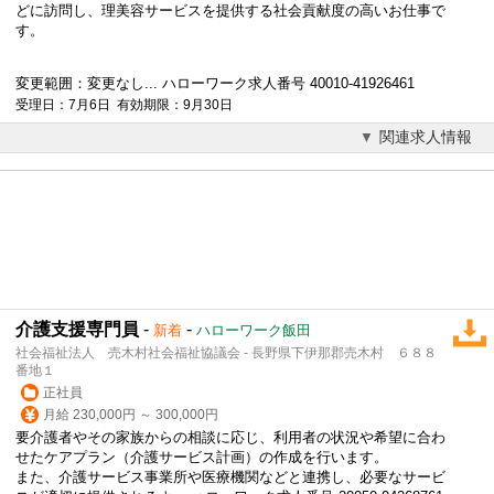
どに訪問し、理美容サービスを提供する社会貢献度の高いお仕事で
す。
変更範囲：変更なし... ハローワーク求人番号 40010-41926461
受理日：7月6日 有効期限：9月30日
関連求人情報
介護支援専門員
-
-
新着
ハローワーク飯田
社会福祉法人 売木村社会福祉協議会 - 長野県下伊那郡売木村 ６８８
番地１
正社員
月給 230,000円 ～ 300,000円
要介護者やその家族からの相談に応じ、利用者の状況や希望に合わ
せたケアプラン（介護サービス計画）の作成を行います。
また、介護サービス事業所や医療機関などと連携し、必要なサービ