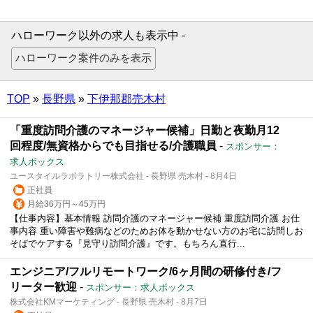
ハローワーク以外の求人も表示中 -
TOP
»
長野県
»
下伊那郡売木村
「重度訪問介護のマネージャー候補」日勤と夜勤月12
回程度/無資格からでも目指せる/介護職員
-
スポンサー：
求人ボックス
ユースタイルラボラトリー株式会社 - 長野県 売木村 - 8月4日
正社員
月給36万円～45万円
【仕事内容】基本情報 訪問介護のマネージャー候補 重度訪問介護 お仕
事内容 重い障害や難病などのためお体を動かせない方のお宅に訪問しお
そばでケアする『見守り訪問介護』です。もちろん直行...
エンジニア/フルリモートワーク/6ヶ月間の研修付き/フ
リーター歓迎
-
スポンサー：求人ボックス
株式会社KMマーケティング - 長野県 売木村 - 8月7日