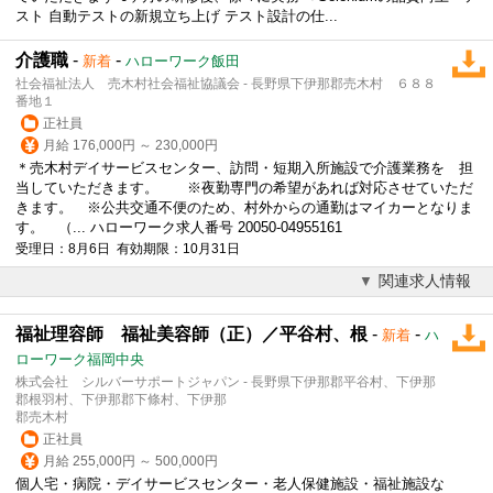
スト 自動テストの新規立ち上げ テスト設計の仕...
介護職
-
-
新着
ハローワーク飯田
社会福祉法人 売木村社会福祉協議会 - 長野県下伊那郡売木村 ６８８
番地１
正社員
月給 176,000円 ～ 230,000円
＊売木村デイサービスセンター、訪問・短期入所施設で介護業務を 担
当していただきます。 ※夜勤専門の希望があれば対応させていただ
きます。 ※公共交通不便のため、村外からの通勤はマイカーとなりま
す。 （... ハローワーク求人番号 20050-04955161
受理日：8月6日 有効期限：10月31日
関連求人情報
福祉理容師 福祉美容師（正）／平谷村、根
-
-
新着
ハ
ローワーク福岡中央
株式会社 シルバーサポートジャパン - 長野県下伊那郡平谷村、下伊那
郡根羽村、下伊那郡下條村、下伊那
郡売木村
正社員
月給 255,000円 ～ 500,000円
個人宅・病院・デイサービスセンター・老人保健施設・福祉施設な