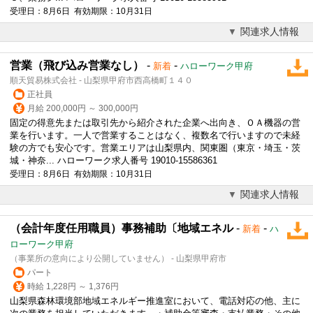
受理日：8月6日 有効期限：10月31日
関連求人情報
営業（飛び込み営業なし）
-
-
新着
ハローワーク甲府
順天貿易株式会社 - 山梨県甲府市西高橋町１４０
正社員
月給 200,000円 ～ 300,000円
固定の得意先または取引先から紹介された企業へ出向き、ＯＡ機器の営
業を行います。一人で営業することはなく、複数名で行いますので未経
験の方でも安心です。営業エリアは山梨県内、関東圏（東京・埼玉・茨
城・神奈... ハローワーク求人番号 19010-15586361
受理日：8月6日 有効期限：10月31日
関連求人情報
（会計年度任用職員）事務補助〔地域エネル
-
-
新着
ハ
ローワーク甲府
（事業所の意向により公開していません） - 山梨県甲府市
パート
時給 1,228円 ～ 1,376円
山梨県森林環境部地域エネルギー推進室において、電話対応の他、主に