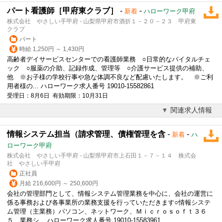
パート看護師［甲府東クラブ］
-
-
新着
ハローワーク甲府
株式会社 やさしい手甲府 - 山梨県甲府市酒折１－２０－２３ 甲府東
クラブ
パート
時給 1,250円 ～ 1,430円
高齢者デイサービスセンターでの看護師業務 ○日常的なバイタルチェ
ック ○服薬の介助、記録作成、管理等 ○介護サービス提供の補助、
他 ※お子様の学校行事や急な体調不良など配慮いたします。 ※ご利
用者様の... ハローワーク求人番号 19010-15582861
受理日：8月6日 有効期限：10月31日
関連求人情報
情報システム担当（請求管理、債権管理を含
-
-
新着
ハ
ローワーク甲府
株式会社 やさしい手甲府 - 山梨県甲府市上石田１－７－１４ 株式会
社 やさしい手甲府
正社員
月給 216,600円 ～ 250,600円
会社の管理部門として、情報システム管理業務を中心に、会社の運営に
係る事務および各事業所の業務支援を行っていただきます○情報システ
ム管理（主業務）パソコン、ネットワーク、Ｍｉｃｒｏｓｏｆｔ３６
５、業務シ... ハローワーク求人番号 19010-15583961