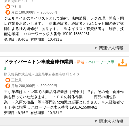
第５丸銀ビル１－Ｃ
正社員
月給 180,000円 ～ 250,000円
ジェルネイルのネイリストとして施術、店内清掃、レジ管理、開店・閉
店作業をお願いします。 ※未経験者、経験者ともに１ヶ月間の認定講
師による社内研修が あります。 ※ネイリスト有資格者は、経験、技
能を考慮... ハローワーク求人番号 19010-15562261
受理日：8月6日 有効期限：10月31日
関連求人情報
ドライバー４トン車兼倉庫作業員
-
-
新着
ハローワーク甲
府
順天貿易株式会社 - 山梨県甲府市西高橋町１４０
正社員
月給 200,000円 ～ 300,000円
主な業務は４トン車での商品引取業務（日帰り）です。その他、倉庫作
業も行っていただきます。 ・ＰＣの解体作業 ・商品の梱包作
業 ・入庫の検品 等※専門的な知識は必要としません。※未経験者で
も丁寧に指導... ハローワーク求人番号 19010-15580461
受理日：8月6日 有効期限：10月31日
関連求人情報