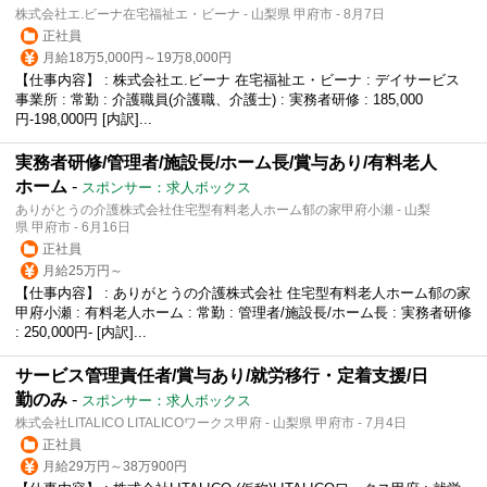
株式会社エ.ビーナ在宅福祉エ・ビーナ - 山梨県 甲府市 - 8月7日
正社員
月給18万5,000円～19万8,000円
【仕事内容】 : 株式会社エ.ビーナ 在宅福祉エ・ビーナ : デイサービス
事業所 : 常勤 : 介護職員(介護職、介護士) : 実務者研修 : 185,000
円-198,000円 [内訳]...
実務者研修/管理者/施設長/ホーム長/賞与あり/有料老人
ホーム
-
スポンサー：求人ボックス
ありがとうの介護株式会社住宅型有料老人ホーム郁の家甲府小瀬 - 山梨
県 甲府市 - 6月16日
正社員
月給25万円～
【仕事内容】 : ありがとうの介護株式会社 住宅型有料老人ホーム郁の家
甲府小瀬 : 有料老人ホーム : 常勤 : 管理者/施設長/ホーム長 : 実務者研修
: 250,000円- [内訳]...
サービス管理責任者/賞与あり/就労移行・定着支援/日
勤のみ
-
スポンサー：求人ボックス
株式会社LITALICO LITALICOワークス甲府 - 山梨県 甲府市 - 7月4日
正社員
月給29万円～38万900円