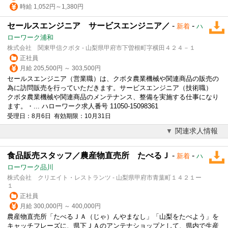
時給 1,052円～1,380円
セールスエンジニア サービスエンジニア／
-
-
新着
ハ
ローワーク浦和
株式会社 関東甲信クボタ - 山梨県甲府市下曽根町字横田４２４－１
正社員
月給 205,500円 ～ 303,500円
セールスエンジニア（営業職）は、クボタ農業機械や関連商品の販売の
為に訪問販売を行っていただきます。サービスエンジニア（技術職）
クボタ農業機械や関連商品のメンテナンス、整備を実施する仕事になり
ます。・... ハローワーク求人番号 11050-15098361
受理日：8月6日 有効期限：10月31日
関連求人情報
食品販売スタッフ／農産物直売所 たべるＪ
-
-
新着
ハ
ローワーク品川
株式会社 クリエイト・レストランツ - 山梨県甲府市青葉町１４２１ー
１
正社員
月給 300,000円 ～ 400,000円
農産物直売所「たべるＪＡ（じゃ）んやまなし」「山梨をたべよう」を
キャッチフレーズに、県下ＪＡのアンテナショップとして、県内で生産