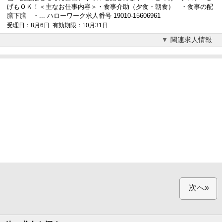
げもＯＫ！＜主なお仕事内容＞・食事介助（夕食・朝食） ・食事の配
膳下膳 ・... ハローワーク求人番号 19010-15606961
受理日：8月6日 有効期限：10月31日
関連求人情報
次へ»