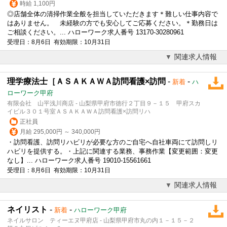
時給 1,100円
◎店舗全体の清掃作業全般を担当していただきます＊難しい仕事内容で
はありません。 未経験の方でも安心してご応募ください。＊勤務日は
ご相談ください。... ハローワーク求人番号 13170-30280961
受理日：8月6日 有効期限：10月31日
関連求人情報
理学療法士［ＡＳＡＫＡＷＡ訪問看護×訪問
-
-
新着
ハ
ローワーク甲府
有限会社 山平浅川商店 - 山梨県甲府市徳行２丁目９－１５ 甲府スカ
イビル３０１号室ＡＳＡＫＡＷＡ訪問看護×訪問リハ
正社員
月給 295,000円 ～ 340,000円
・訪問看護、訪問リハビリが必要な方のご自宅へ自社車両にて訪問しリ
ハビリを提供する。・上記に関連する業務、事務作業【変更範囲：変更
なし】... ハローワーク求人番号 19010-15561661
受理日：8月6日 有効期限：10月31日
関連求人情報
ネイリスト
-
-
新着
ハローワーク甲府
ネイルサロン ティーエヌ甲府店 - 山梨県甲府市丸の内１－１５－２