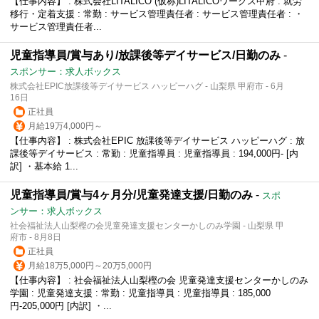
【仕事内容】 : 株式会社LITALICO (仮称)LITALICOワークス甲府 : 就労
移行・定着支援 : 常勤 : サービス管理責任者 : サービス管理責任者 : ・
サービス管理責任者...
児童指導員/賞与あり/放課後等デイサービス/日勤のみ
-
スポンサー：求人ボックス
株式会社EPIC放課後等デイサービス ハッピーハグ - 山梨県 甲府市 - 6月
16日
正社員
月給19万4,000円～
【仕事内容】 : 株式会社EPIC 放課後等デイサービス ハッピーハグ : 放
課後等デイサービス : 常勤 : 児童指導員 : 児童指導員 : 194,000円- [内
訳] ・基本給 1...
児童指導員/賞与4ヶ月分/児童発達支援/日勤のみ
-
スポ
ンサー：求人ボックス
社会福祉法人山梨樫の会児童発達支援センターかしのみ学園 - 山梨県 甲
府市 - 8月8日
正社員
月給18万5,000円～20万5,000円
【仕事内容】 : 社会福祉法人山梨樫の会 児童発達支援センターかしのみ
学園 : 児童発達支援 : 常勤 : 児童指導員 : 児童指導員 : 185,000
円-205,000円 [内訳] ・...