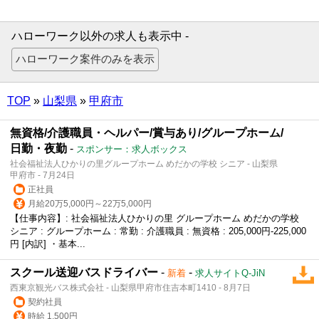
ハローワーク以外の求人も表示中 -
TOP
»
山梨県
»
甲府市
無資格/介護職員・ヘルパー/賞与あり/グループホーム/
日勤・夜勤
-
スポンサー：求人ボックス
社会福祉法人ひかりの里グループホーム めだかの学校 シニア - 山梨県
甲府市 - 7月24日
正社員
月給20万5,000円～22万5,000円
【仕事内容】: 社会福祉法人ひかりの里 グループホーム めだかの学校
シニア : グループホーム : 常勤 : 介護職員 : 無資格 : 205,000円-225,000
円 [内訳] ・基本...
スクール送迎バスドライバー
-
-
新着
求人サイトQ-JiN
西東京観光バス株式会社 - 山梨県甲府市住吉本町1410 - 8月7日
契約社員
時給 1,500円