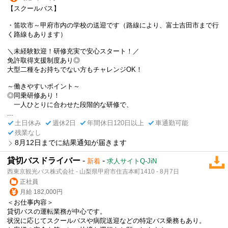
【スクールバス】
・笛吹市～甲府市内の学校の送迎です（路線により、富士吉田市まで行
く路線もあります）
＼未経験歓迎！研修充実で安心スタート！／
免許取得支援制度あり◎
大型二種をお持ちでない方もチャレンジOK！
～働きやすいポイント～
◎同乗研修あり！
一人ひとりに合わせた段階的な研修で、
...
土日休み
週休2日
年間休日120日以上
車通勤可能
残業なし
8月12日までに結果通知が届きます
貸切バスドライバー
-
-
新着
求人サイトQ-JiN
西東京観光バス株式会社 - 山梨県甲府市住吉本町1410 - 8月7日
正社員
月給 182,000円
＜お仕事内容＞
貸切バスの運転業務が中心です。
状況に応じてスクールバスや病院送迎などの特定バス乗務もあり。