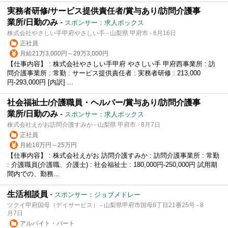
実務者研修/サービス提供責任者/賞与あり/訪問介護事
業所/日勤のみ
-
スポンサー：求人ボックス
株式会社やさしい手甲府やさしい手 - 山梨県 甲府市 - 6月16日
正社員
月給21万3,000円～29万3,000円
【仕事内容】 : 株式会社やさしい手甲府 やさしい手 甲府西事業所 : 訪
問介護事業所 : 常勤 : サービス提供責任者 : 実務者研修 : 213,000
円-293,000円 [内訳] ...
社会福祉士/介護職員・ヘルパー/賞与あり/訪問介護事
業所/日勤のみ
-
スポンサー：求人ボックス
株式会社えがお訪問介護すみか - 山梨県 甲府市 - 8月7日
正社員
月給18万円～25万円
【仕事内容】 : 株式会社えがお 訪問介護すみか : 訪問介護事業所 : 常勤
: 介護職員(介護職、介護士) : 社会福祉士 : 180,000円-250,000円 試用期
間内での、勤務...
生活相談員
-
スポンサー：ジョブメドレー
ツクイ甲府国母（デイサービス） - 山梨県甲府市国母8丁目21番25号 - 8
月7日
アルバイト・パート