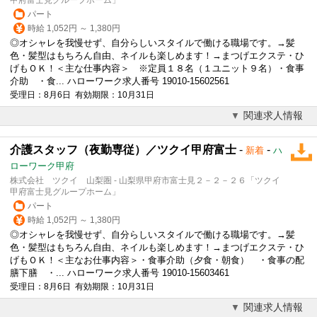
パート
時給 1,052円 ～ 1,380円
◎オシャレを我慢せず、自分らしいスタイルで働ける職場です。→髪
色・髪型はもちろん自由、ネイルも楽しめます！→まつげエクステ・ひ
げもＯＫ！＜主な仕事内容＞ ※定員１８名（１ユニット９名）・食事
介助 ・食... ハローワーク求人番号 19010-15602561
受理日：8月6日 有効期限：10月31日
関連求人情報
介護スタッフ（夜勤専従）／ツクイ甲府富士
-
-
新着
ハ
ローワーク甲府
株式会社 ツクイ 山梨圏 - 山梨県甲府市富士見２－２－２６「ツクイ
甲府富士見グループホーム」
パート
時給 1,052円 ～ 1,380円
◎オシャレを我慢せず、自分らしいスタイルで働ける職場です。→髪
色・髪型はもちろん自由、ネイルも楽しめます！→まつげエクステ・ひ
げもＯＫ！＜主なお仕事内容＞・食事介助（夕食・朝食） ・食事の配
膳下膳 ・... ハローワーク求人番号 19010-15603461
受理日：8月6日 有効期限：10月31日
関連求人情報