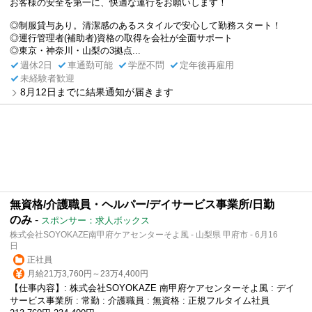
お客様の安全を第一に、快適な運行をお願いします！
◎制服貸与あり。清潔感のあるスタイルで安心して勤務スタート！
◎運行管理者(補助者)資格の取得を会社が全面サポート
◎東京・神奈川・山梨の3拠点...
週休2日
車通勤可能
学歴不問
定年後再雇用
未経験者歓迎
8月12日までに結果通知が届きます
無資格/介護職員・ヘルパー/デイサービス事業所/日勤
のみ
-
スポンサー：求人ボックス
株式会社SOYOKAZE南甲府ケアセンターそよ風 - 山梨県 甲府市 - 6月16
日
正社員
月給21万3,760円～23万4,400円
【仕事内容】: 株式会社SOYOKAZE 南甲府ケアセンターそよ風 : デイ
サービス事業所 : 常勤 : 介護職員 : 無資格 : 正規フルタイム社員