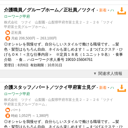
介護職員／グループホーム／正社員／ツクイ
-
-
新着
ハ
ローワーク甲府
株式会社 ツクイ 山梨圏 - 山梨県甲府市富士見２－２－２６「ツクイ
甲府富士見グループホーム」
正社員
月給 206,500円 ～ 263,100円
◎オシャレを我慢せず、自分らしいスタイルで働ける職場です。→髪
色・髪型はもちろん自由、ネイルも楽しめます！→まつげエクステ・ひ
げもＯＫ！＜主な仕事内容＞ ※定員１８名（１ユニット９名）・食事
介助 ・食... ハローワーク求人番号 19010-15604761
受理日：8月6日 有効期限：10月31日
関連求人情報
介護スタッフ／パート／ツクイ甲府富士見グ
-
-
新着
ハ
ローワーク甲府
株式会社 ツクイ 山梨圏 - 山梨県甲府市富士見２－２－２６「ツクイ
甲府富士見グループホーム」
パート
時給 1,052円 ～ 1,380円
◎オシャレを我慢せず、自分らしいスタイルで働ける職場です。→髪
色・髪型はもちろん自由、ネイルも楽しめます！→まつげエクステ・ひ