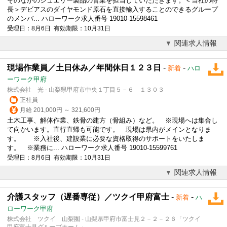
そのなかのジュエリー製品の営業を担当していただきます。＜当社の特
長＞デビアスのダイヤモンド原石を直接輸入することのできるグループ
のメンバ... ハローワーク求人番号 19010-15598461
受理日：8月6日 有効期限：10月31日
関連求人情報
現場作業員／土日休み／年間休日１２３日
-
-
新着
ハロ
ーワーク甲府
株式会社 光 - 山梨県甲府市中央１丁目５－６ １３０３
正社員
月給 201,000円 ～ 321,600円
土木工事、解体作業、鉄骨の建方（骨組み）など。 ※現場へは集合し
て向かいます。直行直帰も可能です。 現場は県内がメインとなりま
す。 ※入社後、建設業に必要な資格取得のサポートをいたしま
す。 ※業務に... ハローワーク求人番号 19010-15599761
受理日：8月6日 有効期限：10月31日
関連求人情報
介護スタッフ（遅番専従）／ツクイ甲府富士
-
-
新着
ハ
ローワーク甲府
株式会社 ツクイ 山梨圏 - 山梨県甲府市富士見２－２－２６「ツクイ
甲府富士見グループホーム」