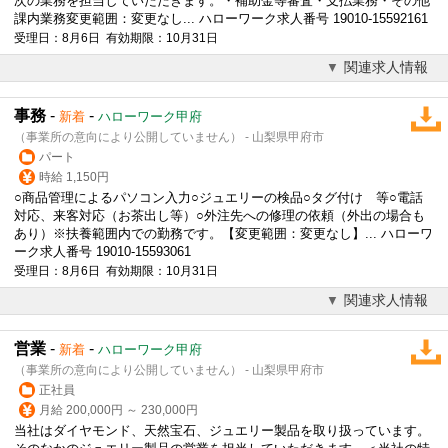
次の業務を担当していただきます。・補助金等審査・支払業務・その他
課内業務変更範囲：変更なし... ハローワーク求人番号 19010-15592161
受理日：8月6日 有効期限：10月31日
関連求人情報
事務
-
-
新着
ハローワーク甲府
（事業所の意向により公開していません） - 山梨県甲府市
パート
時給 1,150円
○商品管理によるパソコン入力○ジュエリーの検品○タグ付け 等○電話
対応、来客対応（お茶出し等）○外注先への修理の依頼（外出の場合も
あり）※扶養範囲内での勤務です。【変更範囲：変更なし】... ハローワ
ーク求人番号 19010-15593061
受理日：8月6日 有効期限：10月31日
関連求人情報
営業
-
-
新着
ハローワーク甲府
（事業所の意向により公開していません） - 山梨県甲府市
正社員
月給 200,000円 ～ 230,000円
当社はダイヤモンド、天然宝石、ジュエリー製品を取り扱っています。