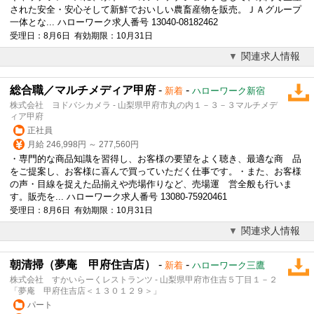
された安全・安心そして新鮮でおいしい農畜産物を販売。ＪＡグループ
一体とな... ハローワーク求人番号 13040-08182462
受理日：8月6日 有効期限：10月31日
関連求人情報
総合職／マルチメディア甲府
-
-
新着
ハローワーク新宿
株式会社 ヨドバシカメラ - 山梨県甲府市丸の内１－３－３マルチメデ
ィア甲府
正社員
月給 246,998円 ～ 277,560円
・専門的な商品知識を習得し、お客様の要望をよく聴き、最適な商 品
をご提案し、お客様に喜んで買っていただく仕事です。・また、お客様
の声・目線を捉えた品揃えや売場作りなど、売場運 営全般も行いま
す。販売を... ハローワーク求人番号 13080-75920461
受理日：8月6日 有効期限：10月31日
関連求人情報
朝清掃（夢庵 甲府住吉店）
-
-
新着
ハローワーク三鷹
株式会社 すかいらーくレストランツ - 山梨県甲府市住吉５丁目１－２
「夢庵 甲府住吉店＜１３０１２９＞」
パート