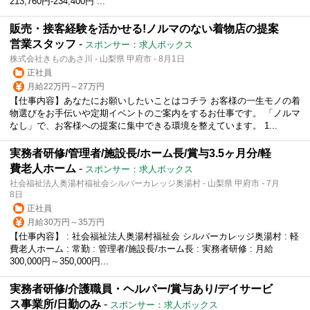
213,760円-234,400円 ...
販売・接客経験を活かせる!ノルマのない着物店の提案
営業スタッフ
-
スポンサー：求人ボックス
株式会社きものあさ川 - 山梨県 甲府市 - 8月1日
正社員
月給22万円～27万円
【仕事内容】あなたにお願いしたいことはコチラ お客様の一生モノの着
物選びをお手伝いや定期イベントのご案内をするお仕事です。 「ノルマ
なし」で、お客様への提案に集中できる環境を整えています。 1...
実務者研修/管理者/施設長/ホーム長/賞与3.5ヶ月分/軽
費老人ホーム
-
スポンサー：求人ボックス
社会福祉法人奥湯村福祉会シルバーカレッジ奥湯村 - 山梨県 甲府市 - 7月
8日
正社員
月給30万円～35万円
【仕事内容】 : 社会福祉法人奥湯村福祉会 シルバーカレッジ奥湯村 : 軽
費老人ホーム : 常勤 : 管理者/施設長/ホーム長 : 実務者研修 : 月給
300,000円～350,000円...
実務者研修/介護職員・ヘルパー/賞与あり/デイサービ
ス事業所/日勤のみ
-
スポンサー：求人ボックス