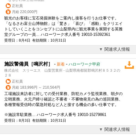
正社員
月給 220,000円
観光のお客様に宝石発掘体験をご案内し接客を行うお仕事です。
「なるさわ富士山博物館」は「驚き」「喜び」「感動」をクリエイ
トしていくことをコンセプトに山梨県内に観光事業を展開する英雅
堂グループの一員... ハローワーク求人番号 19010-15392361
受理日：8月4日 有効期限：10月31日
関連求人情報
施設警備員［鳴沢村］
-
-
新着
ハローワーク甲府
株式会社 スリーエス 山梨営業所 - 山梨県南都留郡鳴沢村８５３２の
２８
正社員
月給 183,996円 ～ 210,564円
工場施設来訪者に対しての受付業務、防犯カメラ監視業務、朝夕の
立哨業務、火元戸締り確認と不審者・不審物発見の為の巡回業務、
各種警報受信時の緊急対処など人と接する機会の多い仕事です。
※施設常駐業務... ハローワーク求人番号 19010-15279861
受理日：8月3日 有効期限：10月31日
関連求人情報