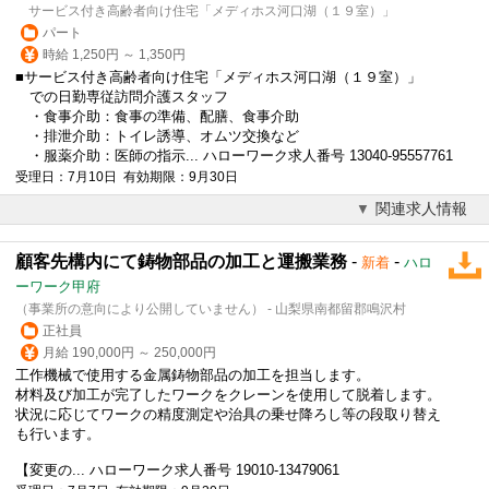
サービス付き高齢者向け住宅「メディホス河口湖（１９室）」
パート
時給 1,250円 ～ 1,350円
■サービス付き高齢者向け住宅「メディホス河口湖（１９室）」
での日勤専従訪問介護スタッフ
・食事介助：食事の準備、配膳、食事介助
・排泄介助：トイレ誘導、オムツ交換など
・服薬介助：医師の指示... ハローワーク求人番号 13040-95557761
受理日：7月10日 有効期限：9月30日
関連求人情報
顧客先構内にて鋳物部品の加工と運搬業務
-
-
新着
ハロ
ーワーク甲府
（事業所の意向により公開していません） - 山梨県南都留郡鳴沢村
正社員
月給 190,000円 ～ 250,000円
工作機械で使用する金属鋳物部品の加工を担当します。
材料及び加工が完了したワークをクレーンを使用して脱着します。
状況に応じてワークの精度測定や治具の乗せ降ろし等の段取り替え
も行います。
【変更の... ハローワーク求人番号 19010-13479061