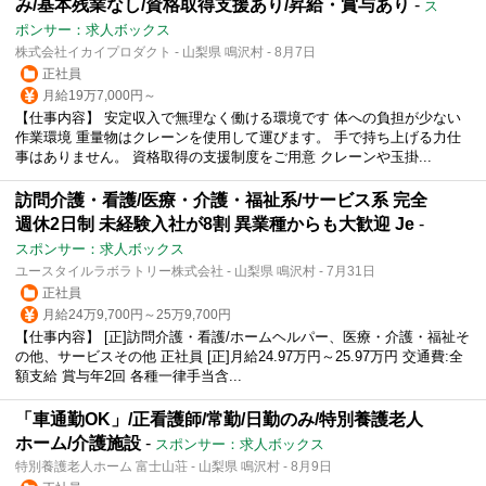
み/基本残業なし/資格取得支援あり/昇給・賞与あり
-
ス
ポンサー：求人ボックス
株式会社イカイプロダクト - 山梨県 鳴沢村 - 8月7日
正社員
月給19万7,000円～
【仕事内容】 安定収入で無理なく働ける環境です 体への負担が少ない
作業環境 重量物はクレーンを使用して運びます。 手で持ち上げる力仕
事はありません。 資格取得の支援制度をご用意 クレーンや玉掛...
訪問介護・看護/医療・介護・福祉系/サービス系 完全
週休2日制 未経験入社が8割 異業種からも大歓迎 Je
-
スポンサー：求人ボックス
ユースタイルラボラトリー株式会社 - 山梨県 鳴沢村 - 7月31日
正社員
月給24万9,700円～25万9,700円
【仕事内容】 [正]訪問介護・看護/ホームヘルパー、医療・介護・福祉そ
の他、サービスその他 正社員 [正]月給24.97万円～25.97万円 交通費:全
額支給 賞与年2回 各種一律手当含...
「車通勤OK」/正看護師/常勤/日勤のみ/特別養護老人
ホーム/介護施設
-
スポンサー：求人ボックス
特別養護老人ホーム 富士山荘 - 山梨県 鳴沢村 - 8月9日