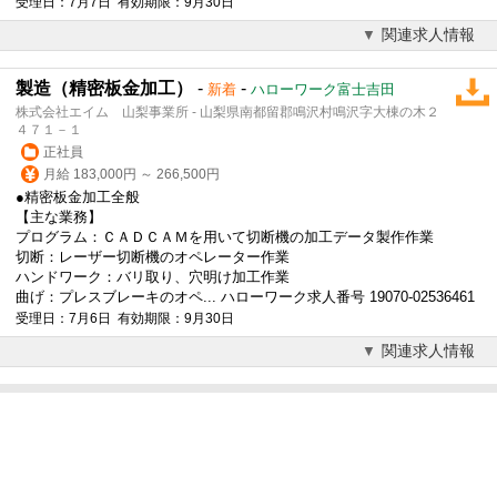
受理日：7月7日 有効期限：9月30日
関連求人情報
製造（精密板金加工）
-
-
新着
ハローワーク富士吉田
株式会社エイム 山梨事業所 - 山梨県南都留郡鳴沢村鳴沢字大棟の木２
４７１－１
正社員
月給 183,000円 ～ 266,500円
●精密板金加工全般
【主な業務】
プログラム：ＣＡＤＣＡＭを用いて切断機の加工データ製作作業
切断：レーザー切断機のオペレーター作業
ハンドワーク：バリ取り、穴明け加工作業
曲げ：プレスブレーキのオペ... ハローワーク求人番号 19070-02536461
受理日：7月6日 有効期限：9月30日
関連求人情報