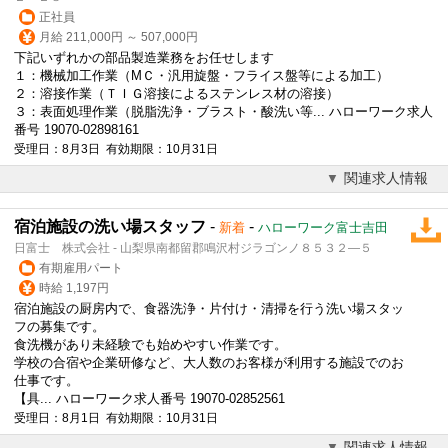
正社員
月給 211,000円 ～ 507,000円
下記いずれかの部品製造業務をお任せします
１：機械加工作業（МＣ・汎用旋盤・フライス盤等による加工）
２：溶接作業（ＴＩＧ溶接によるステンレス材の溶接）
３：表面処理作業（脱脂洗浄・ブラスト・酸洗い等... ハローワーク求人
番号 19070-02898161
受理日：8月3日 有効期限：10月31日
関連求人情報
宿泊施設の洗い場スタッフ
-
-
新着
ハローワーク富士吉田
日富士 株式会社 - 山梨県南都留郡鳴沢村ジラゴンノ８５３２―５
有期雇用パート
時給 1,197円
宿泊施設の厨房内で、食器洗浄・片付け・清掃を行う洗い場スタッ
フの募集です。
食洗機があり未経験でも始めやすい作業です。
学校の合宿や企業研修など、大人数のお客様が利用する施設でのお
仕事です。
【具... ハローワーク求人番号 19070-02852561
受理日：8月1日 有効期限：10月31日
関連求人情報