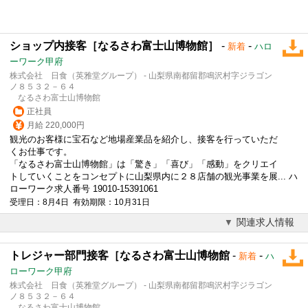
ショップ内接客［なるさわ富士山博物館］
-
-
新着
ハロ
ーワーク甲府
株式会社 日食（英雅堂グループ） - 山梨県南都留郡鳴沢村字ジラゴン
ノ８５３２－６４
なるさわ富士山博物館
正社員
月給 220,000円
観光のお客様に宝石など地場産業品を紹介し、接客を行っていただ
くお仕事です。
「なるさわ富士山博物館」は「驚き」「喜び」「感動」をクリエイ
トしていくことをコンセプトに山梨県内に２８店舗の観光事業を展... ハ
ローワーク求人番号 19010-15391061
受理日：8月4日 有効期限：10月31日
関連求人情報
トレジャー部門接客［なるさわ富士山博物館
-
-
新着
ハ
ローワーク甲府
株式会社 日食（英雅堂グループ） - 山梨県南都留郡鳴沢村字ジラゴン
ノ８５３２－６４
なるさわ富士山博物館