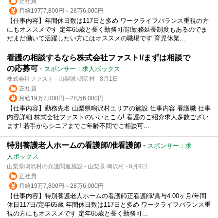
正社員
月給19万7,800円～28万6,000円
【仕事内容】年間休日数は117日と多め ワークライフバランス重視の方
にもオススメです 定年65歳と長く勤務可能!勤務延長制度もあるのでま
だまだ働いて活躍したい方にはオススメの職場です 育児休業...
看護の相談するなら株式会社ファスト!/まずは相談で
の応募可
-
スポンサー：求人ボックス
株式会社ファスト - 山梨県 鳴沢村 - 8月1日
正社員
月給19万7,800円～28万6,000円
【仕事内容】勤務先名 山梨県鳴沢村エリアの施設 仕事内容 看護職 仕事
内容詳細 株式会社ファストのいいところ! 看護のご紹介求人多数ござい
ます! 若手からシニアまでご年齢不問でご相談可...
特別養護老人ホームの看護師/准看護師
-
スポンサー：求
人ボックス
山梨県鳴沢村の介護関連施設 - 山梨県 鳴沢村 - 8月9日
正社員
月給19万7,800円～28万6,000円
【仕事内容】特別養護老人ホームの看護師正看護師/賞与4.00ヶ月/年間
休日117日/定年65歳 年間休日数は117日と多め ワークライフバランス重
視の方にもオススメです 定年65歳と長く勤務可...