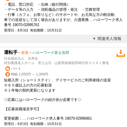
・電話、窓口対応 ・出納（銀行関係）
・データ等の入力 ・消耗備品の管理・発注 ・労務管理
・行事（カフェ、お祭りなど）のサポートや、お元気な方の軽自動
車での送迎をして頂く場合がありますが、介護業務... ハローワーク求人
番号 19070-02895761
受理日：8月3日 有効期限：10月31日
関連求人情報
運転手
-
-
新着
ハローワーク富士吉田
社会福祉法人 永寿会
特別養護老人ホーム 富士山荘 - 山梨県南都留郡鳴沢村５０６１番地
パート
時給 1,055円 ～ 1,300円
短期入所（ショートステイ）、デイサービスのご利用者様の送迎
※６０歳以上の方の応募歓迎
※１年毎の契約更新になります
◇応募にはハローワークの紹介状が必要です◇
【応募前職場見学可】
変更範囲：... ハローワーク求人番号 19070-02896861
受理日：8月3日 有効期限：10月31日