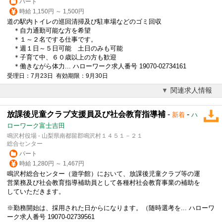
パート
時給 1,150円 ～ 1,500円
道の駅内トイレの巡回清掃及び駐車場などのゴミ回収
＊自力通勤可能な方を希望
＊１～２名でする仕事です。
＊週１日～５日可能 土日のみも可能
＊子育て中、６０歳以上の方も歓迎
＊働きながら体力... ハローワーク求人番号 19070-02734161
受理日：7月23日 有効期限：9月30日
関連求人情報
放課後児童クラブ支援員及び社会教育指導補
-
-
新着
ハ
ローワーク富士吉田
鳴沢村役場 - 山梨県南都留郡鳴沢村１４５１－２１
総合センター
パート
時給 1,280円 ～ 1,467円
鳴沢村総合センター（遊学館）において、放課後児童クラブ等の運
営業務及び社会教育指導補助員として各種村社会教育事業の補助を
していただきます。
※勤務開始は、採用された日からになります。（随時選考を... ハローワ
ーク求人番号 19070-02739561