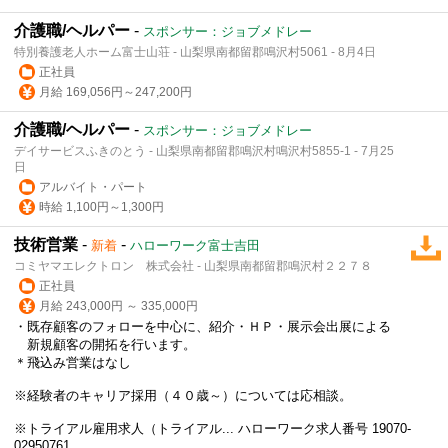
介護職/ヘルパー
-
スポンサー：ジョブメドレー
特別養護老人ホーム富士山荘 - 山梨県南都留郡鳴沢村5061 - 8月4日
正社員
月給 169,056円～247,200円
介護職/ヘルパー
-
スポンサー：ジョブメドレー
デイサービスふきのとう - 山梨県南都留郡鳴沢村鳴沢村5855-1 - 7月25
日
アルバイト・パート
時給 1,100円～1,300円
技術営業
-
-
新着
ハローワーク富士吉田
コミヤマエレクトロン 株式会社 - 山梨県南都留郡鳴沢村２２７８
正社員
月給 243,000円 ～ 335,000円
・既存顧客のフォローを中心に、紹介・ＨＰ・展示会出展による
新規顧客の開拓を行います。
＊飛込み営業はなし
※経験者のキャリア採用（４０歳～）については応相談。
※トライアル雇用求人（トライアル... ハローワーク求人番号 19070-
02950761