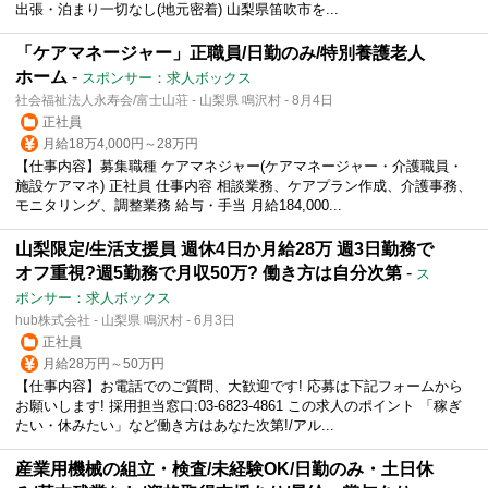
出張・泊まり一切なし(地元密着) 山梨県笛吹市を...
「ケアマネージャー」正職員/日勤のみ/特別養護老人
ホーム
-
スポンサー：求人ボックス
社会福祉法人永寿会/富士山荘 - 山梨県 鳴沢村 - 8月4日
正社員
月給18万4,000円～28万円
【仕事内容】募集職種 ケアマネジャー(ケアマネージャー・介護職員・
施設ケアマネ) 正社員 仕事内容 相談業務、ケアプラン作成、介護事務、
モニタリング、調整業務 給与・手当 月給184,000...
山梨限定/生活支援員 週休4日か月給28万 週3日勤務で
オフ重視?週5勤務で月収50万? 働き方は自分次第
-
ス
ポンサー：求人ボックス
hub株式会社 - 山梨県 鳴沢村 - 6月3日
正社員
月給28万円～50万円
【仕事内容】お電話でのご質問、大歓迎です! 応募は下記フォームから
お願いします! 採用担当窓口:03-6823-4861 この求人のポイント 「稼ぎ
たい・休みたい」など働き方はあなた次第!/アル...
産業用機械の組立・検査/未経験OK/日勤のみ・土日休