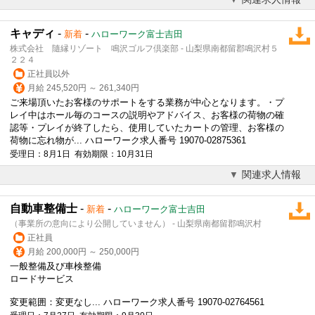
キャディ
-
-
新着
ハローワーク富士吉田
株式会社 隨縁リゾート 鳴沢ゴルフ倶楽部 - 山梨県南都留郡鳴沢村５
２２４
正社員以外
月給 245,520円 ～ 261,340円
ご来場頂いたお客様のサポートをする業務が中心となります。・プ
レイ中はホール毎のコースの説明やアドバイス、お客様の荷物の確
認等・プレイが終了したら、使用していたカートの管理、お客様の
荷物に忘れ物が... ハローワーク求人番号 19070-02875361
受理日：8月1日 有効期限：10月31日
関連求人情報
自動車整備士
-
-
新着
ハローワーク富士吉田
（事業所の意向により公開していません） - 山梨県南都留郡鳴沢村
正社員
月給 200,000円 ～ 250,000円
一般整備及び車検整備
ロードサービス
変更範囲：変更なし... ハローワーク求人番号 19070-02764561