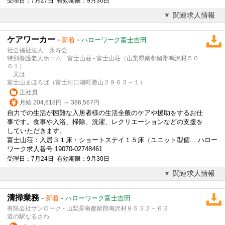
受理日：7月27日 有効期限：9月30日
関連求人情報
ケアワーカー
-
-
新着
ハローワーク富士吉田
社会福祉法人 永寿会
特別養護老人ホーム 富士山荘 - 富士山荘（山梨県南都留郡鳴沢村５０
６１）
又は
富士山まほろば（富士河口湖町勝山２９６３－１）
正社員
月給 204,618円 ～ 386,567円
自力での生活が困難な入居者様の生活全般のケアや援助をするお仕
事です。食事や入浴、掃除、洗濯、レクリエーションなどの支援を
していただきます。
富士山荘：入居３１床・ショートステイ１５床（ユニット型個... ハロー
ワーク求人番号 19070-02748461
受理日：7月24日 有効期限：9月30日
関連求人情報
清掃業務
-
-
新着
ハローワーク富士吉田
有限会社サンローク - 山梨県南都留郡鳴沢村８５３２－６３
道の駅なるさわ