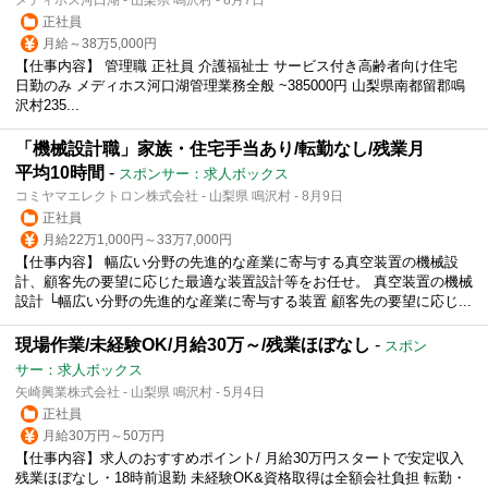
正社員
月給～38万5,000円
【仕事内容】 管理職 正社員 介護福祉士 サービス付き高齢者向け住宅
日勤のみ メディホス河口湖管理業務全般 ~385000円 山梨県南都留郡鳴
沢村235...
「機械設計職」家族・住宅手当あり/転勤なし/残業月
平均10時間
-
スポンサー：求人ボックス
コミヤマエレクトロン株式会社 - 山梨県 鳴沢村 - 8月9日
正社員
月給22万1,000円～33万7,000円
【仕事内容】 幅広い分野の先進的な産業に寄与する真空装置の機械設
計、顧客先の要望に応じた最適な装置設計等をお任せ。 真空装置の機械
設計 └幅広い分野の先進的な産業に寄与する装置 顧客先の要望に応じ...
現場作業/未経験OK/月給30万～/残業ほぼなし
-
スポン
サー：求人ボックス
矢崎興業株式会社 - 山梨県 鳴沢村 - 5月4日
正社員
月給30万円～50万円
【仕事内容】求人のおすすめポイント/ 月給30万円スタートで安定収入
残業ほぼなし・18時前退勤 未経験OK&資格取得は全額会社負担 転勤・