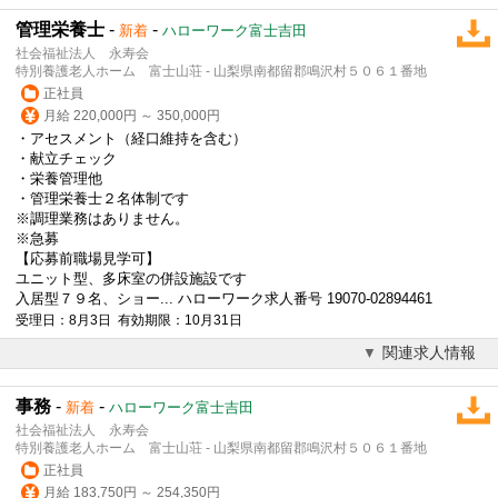
管理栄養士
-
-
新着
ハローワーク富士吉田
社会福祉法人 永寿会
特別養護老人ホーム 富士山荘 - 山梨県南都留郡鳴沢村５０６１番地
正社員
月給 220,000円 ～ 350,000円
・アセスメント（経口維持を含む）
・献立チェック
・栄養管理他
・管理栄養士２名体制です
※調理業務はありません。
※急募
【応募前職場見学可】
ユニット型、多床室の併設施設です
入居型７９名、ショー... ハローワーク求人番号 19070-02894461
受理日：8月3日 有効期限：10月31日
関連求人情報
事務
-
-
新着
ハローワーク富士吉田
社会福祉法人 永寿会
特別養護老人ホーム 富士山荘 - 山梨県南都留郡鳴沢村５０６１番地
正社員
月給 183,750円 ～ 254,350円