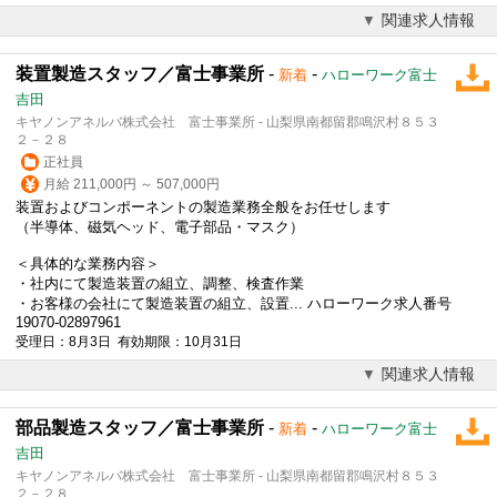
関連求人情報
装置製造スタッフ／富士事業所
-
-
新着
ハローワーク富士
吉田
キヤノンアネルバ株式会社 富士事業所 - 山梨県南都留郡鳴沢村８５３
２－２８
正社員
月給 211,000円 ～ 507,000円
装置およびコンポーネントの製造業務全般をお任せします
（半導体、磁気ヘッド、電子部品・マスク）
＜具体的な業務内容＞
・社内にて製造装置の組立、調整、検査作業
・お客様の会社にて製造装置の組立、設置... ハローワーク求人番号
19070-02897961
受理日：8月3日 有効期限：10月31日
関連求人情報
部品製造スタッフ／富士事業所
-
-
新着
ハローワーク富士
吉田
キヤノンアネルバ株式会社 富士事業所 - 山梨県南都留郡鳴沢村８５３
２－２８