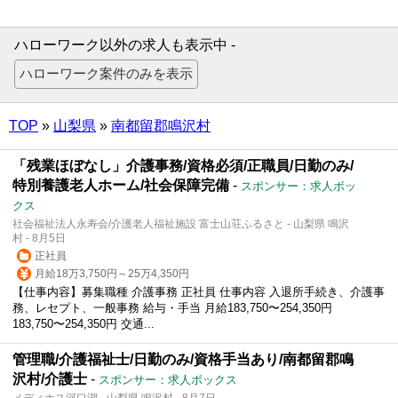
ハローワーク以外の求人も表示中 -
TOP
»
山梨県
»
南都留郡鳴沢村
「残業ほぼなし」介護事務/資格必須/正職員/日勤のみ/
特別養護老人ホーム/社会保障完備
-
スポンサー：求人ボッ
クス
社会福祉法人永寿会/介護老人福祉施設 富士山荘ふるさと - 山梨県 鳴沢
村 - 8月5日
正社員
月給18万3,750円～25万4,350円
【仕事内容】募集職種 介護事務 正社員 仕事内容 入退所手続き、介護事
務、レセプト、一般事務 給与・手当 月給183,750〜254,350円
183,750〜254,350円 交通...
管理職/介護福祉士/日勤のみ/資格手当あり/南都留郡鳴
沢村/介護士
-
スポンサー：求人ボックス
メディホス河口湖 - 山梨県 鳴沢村 - 8月7日