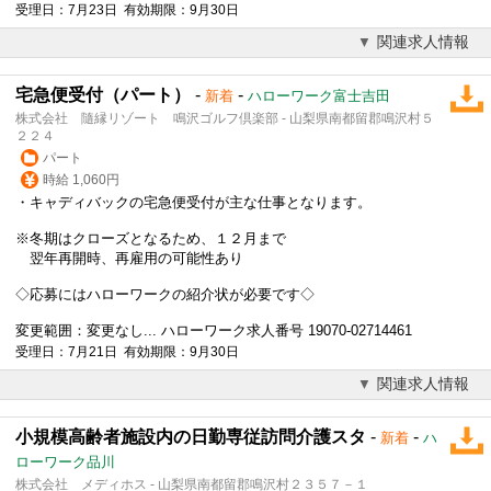
受理日：7月23日 有効期限：9月30日
関連求人情報
宅急便受付（パート）
-
-
新着
ハローワーク富士吉田
株式会社 隨縁リゾート 鳴沢ゴルフ倶楽部 - 山梨県南都留郡鳴沢村５
２２４
パート
時給 1,060円
・キャディバックの宅急便受付が主な仕事となります。
※冬期はクローズとなるため、１２月まで
翌年再開時、再雇用の可能性あり
◇応募にはハローワークの紹介状が必要です◇
変更範囲：変更なし... ハローワーク求人番号 19070-02714461
受理日：7月21日 有効期限：9月30日
関連求人情報
小規模高齢者施設内の日勤専従訪問介護スタ
-
-
新着
ハ
ローワーク品川
株式会社 メディホス - 山梨県南都留郡鳴沢村２３５７－１