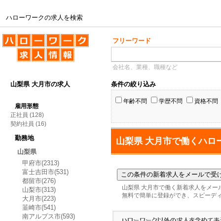
ハローワークの求人を検索
ハローワークの求人を検索
フリーワード
会社名、業種、職種など
山梨県 大月市の求人
条件の絞り込み
年齢不問
学歴不問
資格不問
雇用形態
正社員
(128)
契約社員
(16)
勤務地
山梨県 大月市で働くハロ
山梨県
甲府市(2313)
富士吉田市(531)
都留市(276)
山梨県 大月市で働く新着求人をメー
山梨市(313)
無料で簡単に登録ができ、スピーデ
大月市(223)
韮崎市(541)
南アルプス市(593)