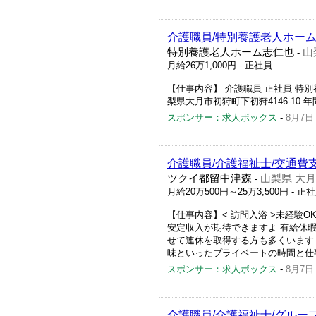
介護職員/特別養護老人ホーム
特別養護老人ホーム志仁也
山
-
月給26万1,000円
- 正社員
【仕事内容】 介護職員 正社員 特別養
梨県大月市初狩町下初狩4146-10 年間休
スポンサー：求人ボックス
-
8月7日
介護職員/介護福祉士/交通費
ツクイ都留中津森
山梨県 大
-
月給20万500円～25万3,500円
- 正
【仕事内容】< 訪問入浴 >未経験O
安定収入が期待できますよ 有給休暇
せて連休を取得する方も多くいます 
味といったプライベートの時間と仕事
スポンサー：求人ボックス
-
8月7日
介護職員/介護福祉士/グルー