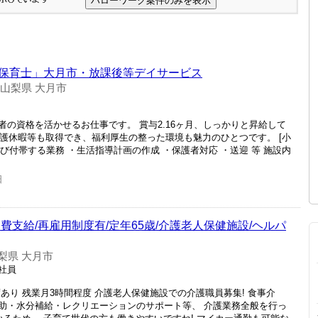
保育士」大月市・放課後等デイサービス
山梨県 大月市
の資格を活かせるお仕事です。 賞与2.16ヶ月、しっかりと昇給して
休・介護休暇等も取得でき、福利厚生の整った環境も魅力のひとつです。 [小
よび付帯する業務 ・生活指導計画の作成 ・保護者対応 ・送迎 等 施設内
日
費支給/再雇用制度有/定年65歳/介護老人保健施設/ヘルパ
梨県 大月市
正社員
あり 残業月3時間程度 介護老人保健施設での介護職員募集! 食事介
助・水分補給・レクリエーションのサポート等、 介護業務全般を行っ