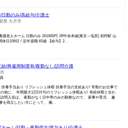
/日勤のみ/高給与/介護士
梨県 大月市
護老人ホーム 日勤のみ 261000円 JR中央本線(東京～塩尻) 初狩駅 山
日108日 / 定年退職:65歳 【給与】2...
支給/再雇用制度有/夜勤なし/訪問介護
月市
社員
K 扶養手当あり リフレッシュ休暇 扶養手当の支給あり! 常勤のお仕事で
の他に、 年間最大12日付与のリフレッシュ休暇あり! 有給休暇と合わ
訪問入浴は、 夜勤がなく日中帯のみの勤務なので、 家事や育児、 趣
を両立したい方にとって、 働...
プホーム/日勤・夜勤両方/賞与あり/介護士