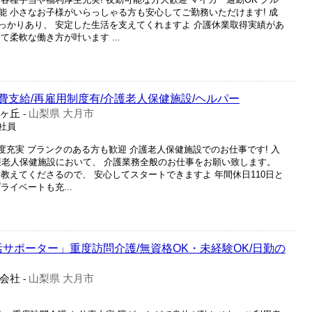
能 小さなお子様がいらっしゃる方も安心してご勤務いただけます! 成
っかりあり、 安定した生活を支えてくれますよ 介護休業取得実績があ
柔軟な働き方が叶います ...
通費支給/再雇用制度有/介護老人保健施設/ヘルパー
ヶ丘
山梨県 大月市
-
正社員
制度充実 ブランクのある方も歓迎 介護老人保健施設でのお仕事です! 入
護老人保健施設において、 介護業務全般のお仕事をお願い致します。
教えてくださるので、 安心してスタートできますよ 年間休日110日と
イベートも充...
サポーター」重度訪問介護/無資格OK・未経験OK/日勤の
会社
山梨県 大月市
-