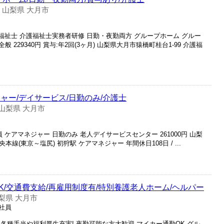
山梨県 大月市
-
護福祉士 介護福祉士実務者研修 日勤・夜勤両方 グループホーム グルー
229340円 賞与:年2回(3ヶ月) 山梨県大月市猿橋町桂台1-99 介護福
ャー/デイサービス/日勤のみ/介護士
山梨県 大月市
 ケアマネジャー 日勤のみ 老人デイサービスセンター 261000円 山梨
央本線(東京～塩尻) 初狩駅 ケアマネジャー 年間休日108日 / ...
K/交通費支給/再雇用制度有/特別養護老人ホーム/ヘルパー
梨県 大月市
正社員
各種手当や福利厚生充実! 夜勤可能な方大歓迎 マイカー通勤OK グル