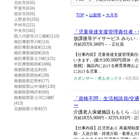
北杜市(635)
甲斐市(634)
笛吹市(826)
TOP
»
山梨県
»
大月市
上野原市(255)
甲州市(221)
中央市(342)
「児童発達支援管理責任者・
西八代郡市川三郷町(110)
放課後等デイサービス みらい
-
南巨摩郡早川町(14)
月給20万6,340円～
- 正社員
南巨摩郡身延町(119)
南巨摩郡南部町(63)
【仕事内容】児童発達支援管理責任者
南巨摩郡富士川町(121)
いきます。(最大100,000円)育
中巨摩郡昭和町(486)
規模] : 施設内における療育業務お
南都留郡道志村(8)
における児童...
南都留郡西桂町(38)
スポンサー：求人ボックス
-
6月30
南都留郡忍野村(77)
南都留郡山中湖村(130)
南都留郡鳴沢村(66)
南都留郡富士河口湖町
「資格不問」生活相談員/交通
(413)
ー
北都留郡小菅村(7)
介護老人保健施設ももくら
山
-
月給18万5,000円～32万5,631円
- 
【仕事内容】託児所あり 再雇用制度
助・入浴介助・排泄介助・着替え介