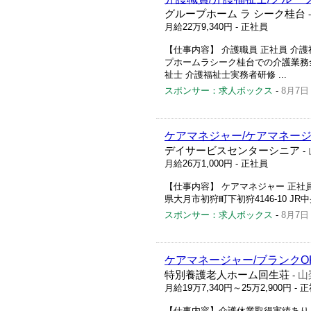
グループホーム ラ シーク桂台
月給22万9,340円
- 正社員
【仕事内容】 介護職員 正社員 介
プホームラシーク桂台での介護業務全般 
祉士 介護福祉士実務者研修 ...
スポンサー：求人ボックス
-
8月7日
ケアマネジャー/ケアマネージ
デイサービスセンターシニア
-
月給26万1,000円
- 正社員
【仕事内容】 ケアマネジャー 正社員
県大月市初狩町下初狩4146-10 JR中
スポンサー：求人ボックス
-
8月7日
ケアマネージャー/ブランクO
特別養護老人ホーム回生荘
山
-
月給19万7,340円～25万2,900円
- 
【仕事内容】介護休業取得実績あり 