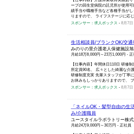
ープの回生堂病院の託児所が使用可
績手当や職種手当など各種手当がし
りますので、 ライフステージに応じて
スポンサー：求人ボックス
-
8月7日
生活相談員/ブランクOK/交
みのりの里介護老人保健施設旭
月給18万8,000円～23万1,000円
- 
【仕事内容】年間休日110日 研修
所定員90名、 広々とした綺麗な介
研修制度充実 先輩スタッフが丁寧に
お休みもしっかりありますので、 プラ
スポンサー：求人ボックス
-
8月7日
「ネイルOK・髪型自由の生活
み/介護職員
ユースタイルラボラトリー株式
月給24万9,000円～30万円
- 正社員