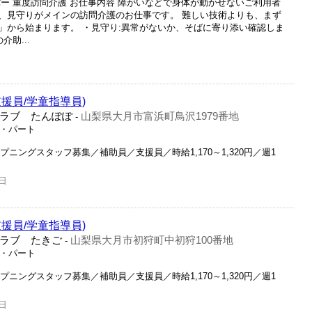
ー 重度訪問介護 お仕事内容 障がいなどで身体が動かせないご利用者
、見守りがメインの訪問介護のお仕事です。 難しい技術よりも、まず
」から始まります。 ・見守り:異常がないか、そばに寄り添い確認しま
助...
援員/学童指導員)
ラブ たんぽぽ
山梨県大月市富浜町鳥沢1979番地
-
ト・パート
プニングスタッフ募集／補助員／支援員／時給1,170～1,320円／週1
日
援員/学童指導員)
ラブ たきご
山梨県大月市初狩町中初狩100番地
-
ト・パート
プニングスタッフ募集／補助員／支援員／時給1,170～1,320円／週1
日