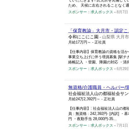
ていただきます! 託児所を完備して
ため、 天候に左右されることなく
スポンサー：求人ボックス
-
8月7日
「保育教諭」大月市・認定こ
令和にこにこ園
山梨県 大月市
-
月給17万円～
- 正社員
【仕事内容】保育教諭の資格を活かせ
事業立ち上げに伴う増員募集 [駅チカ
絡帳記入 ・登園、降園の対応 ・清掃等
スポンサー：求人ボックス
-
6月29
無資格/介護職員・ヘルパー/
社会福祉法人山の都福祉会サン
月給24万2,392円～
- 正社員
【仕事内容】: 社会福祉法人山の都福祉
員 : 無資格 : 242,392円- [内訳] 
円 ・夜勤手当 28,000円-35...
スポンサー：求人ボックス
-
7月1日