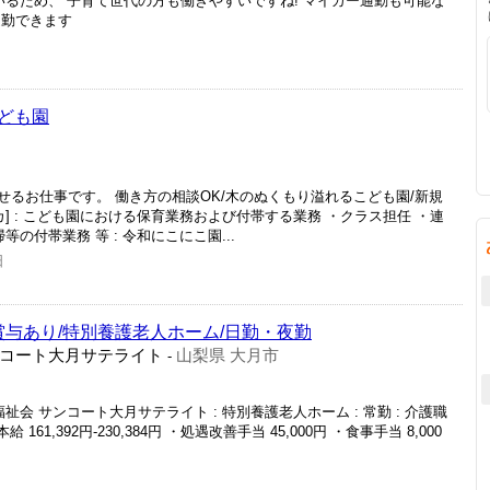
いるため、 子育て世代の方も働きやすいですね! マイカー通勤も可能な
通勤できます
ども園
るお仕事です。 働き方の相談OK/木のぬくもり溢れるこども園/新規
] : こども園における保育業務および付帯する業務 ・クラス担任 ・連
の付帯業務 等 : 令和にこにこ園...
日
賞与あり/特別養護老人ホーム/日勤・夜勤
コート大月サテライト
山梨県 大月市
-
会 サンコート大月サテライト : 特別養護老人ホーム : 常勤 : 介護職
・基本給 161,392円-230,384円 ・処遇改善手当 45,000円 ・食事手当 8,000