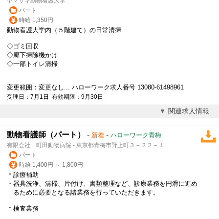
ヤマザキ動物看護大学
パート
時給 1,350円
動物看護
大学内（５階建て）の日常清掃
◇ゴミ回収
◇廊下掃除機かけ
◇一部トイレ清掃
変更範囲：変更なし... ハローワーク求人番号 13080-61498961
受理日：7月1日 有効期限：9月30日
関連求人情報
動物看護師（パート）
-
-
新着
ハローワーク青梅
有限会社 町田動物病院 - 東京都青梅市野上町３－２２－１
パート
時給 1,400円 ～ 1,800円
＊診療補助
・器具洗浄、清掃、片付け、書類整理など、診療業務を円滑に進め
るために必要となる諸業務を行っていただきます。
＊検査業務