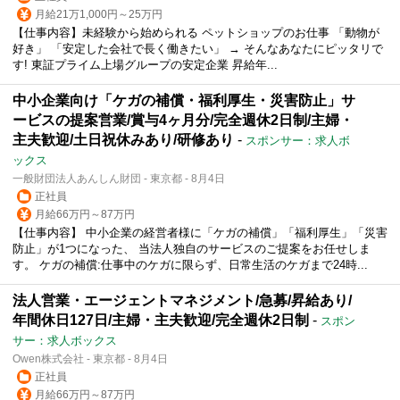
月給21万1,000円～25万円
【仕事内容】未経験から始められる ペットショップのお仕事 「動物が
好き」 「安定した会社で長く働きたい」 → そんなあなたにピッタリで
す! 東証プライム上場グループの安定企業 昇給年...
中小企業向け「ケガの補償・福利厚生・災害防止」サ
ービスの提案営業/賞与4ヶ月分/完全週休2日制/主婦・
主夫歓迎/土日祝休みあり/研修あり
-
スポンサー：求人ボ
ックス
一般財団法人あんしん財団 - 東京都 - 8月4日
正社員
月給66万円～87万円
【仕事内容】 中小企業の経営者様に「ケガの補償」「福利厚生」「災害
防止」が1つになった、 当法人独自のサービスのご提案をお任せしま
す。 ケガの補償:仕事中のケガに限らず、日常生活のケガまで24時...
法人営業・エージェントマネジメント/急募/昇給あり/
年間休日127日/主婦・主夫歓迎/完全週休2日制
-
スポン
サー：求人ボックス
Owen株式会社 - 東京都 - 8月4日
正社員
月給66万円～87万円