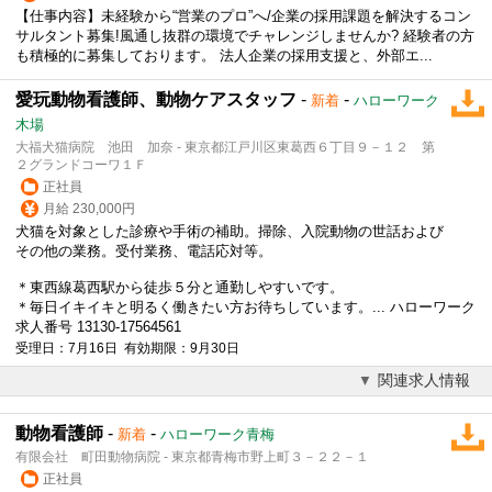
【仕事内容】未経験から“営業のプロ”へ/企業の採用課題を解決するコン
サルタント募集!風通し抜群の環境でチャレンジしませんか? 経験者の方
も積極的に募集しております。 法人企業の採用支援と、外部エ...
愛玩動物看護師、動物ケアスタッフ
-
-
新着
ハローワーク
木場
大福犬猫病院 池田 加奈 - 東京都江戸川区東葛西６丁目９－１２ 第
２グランドコーワ１Ｆ
正社員
月給 230,000円
犬猫を対象とした診療や手術の補助。掃除、入院動物の世話および
その他の業務。受付業務、電話応対等。
＊東西線葛西駅から徒歩５分と通勤しやすいです。
＊毎日イキイキと明るく働きたい方お待ちしています。... ハローワーク
求人番号 13130-17564561
受理日：7月16日 有効期限：9月30日
関連求人情報
動物看護師
-
-
新着
ハローワーク青梅
有限会社 町田動物病院 - 東京都青梅市野上町３－２２－１
正社員