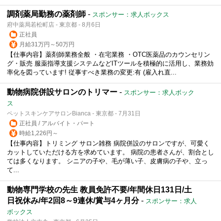
調剤薬局勤務の薬剤師
-
スポンサー：求人ボックス
府中薬局若松町店 - 東京都 - 8月6日
正社員
月給31万円～50万円
【仕事内容】薬剤師業務全般 ・在宅業務 ・OTC医薬品のカウンセリン
グ・販売 服薬指導支援システムなどITツールを積極的に活用し、業務効
率化を図っています! 従事すべき業務の変更:有 (雇入れ直...
動物病院併設サロンのトリマー
-
スポンサー：求人ボック
ス
ペットスキンケアサロンBianca - 東京都 - 7月31日
正社員 / アルバイト・パート
時給1,226円～
【仕事内容】トリミング サロン雑務 病院併設のサロンですが、可愛く
カットしていただける方を求めています。 病院の患者さんが、割合とし
ては多くなります。 シニアの子や、毛が薄い子、皮膚病の子や、立っ
て...
動物専門学校の先生 教員免許不要/年間休日131日/土
日祝休み/年2回8～9連休/賞与4ヶ月分
-
スポンサー：求人
ボックス