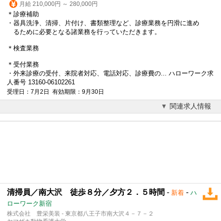
月給 210,000円 ～ 280,000円
＊診療補助
・器具洗浄、清掃、片付け、書類整理など、診療業務を円滑に進め
るために必要となる諸業務を行っていただきます。
＊検査業務
＊受付業務
・外来診療の受付、来院者対応、電話対応、診療費の... ハローワーク求
人番号 13160-06102261
受理日：7月2日 有効期限：9月30日
関連求人情報
清掃員／南大沢 徒歩８分／夕方２．５時間
-
-
新着
ハ
ローワーク新宿
株式会社 豊栄美装 - 東京都八王子市南大沢４－７－２