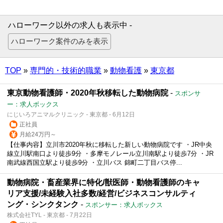
ハローワーク以外の求人も表示中 -
TOP
»
専門的・技術的職業
»
動物看護
»
東京都
東京動物看護師・2020年秋移転した動物病院
-
スポンサ
ー：求人ボックス
にじいろアニマルクリニック - 東京都 - 6月12日
正社員
月給24万円～
【仕事内容】立川市2020年秋に移転した新しい動物病院です ・JR中央
線立川駅南口より徒歩9分 ・多摩モノレール立川南駅より徒歩7分 ・JR
南武線西国立駅より徒歩9分 ・立川バス 錦町二丁目バス停...
動物病院・畜産業界に特化/獣医師・動物看護師のキャ
リア支援/未経験入社多数/経営/ビジネスコンサルティ
ング・シンクタンク
-
スポンサー：求人ボックス
株式会社TYL - 東京都 - 7月22日