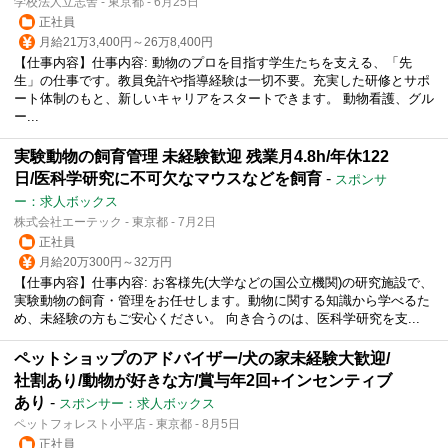
学校法人立志舎 - 東京都 - 6月25日
正社員
月給21万3,400円～26万8,400円
【仕事内容】仕事内容: 動物のプロを目指す学生たちを支える、「先
生」の仕事です。教員免許や指導経験は一切不要。充実した研修とサポ
ート体制のもと、新しいキャリアをスタートできます。 動物看護、グル
ー...
実験動物の飼育管理 未経験歓迎 残業月4.8h/年休122
日/医科学研究に不可欠なマウスなどを飼育
-
スポンサ
ー：求人ボックス
株式会社エーテック - 東京都 - 7月2日
正社員
月給20万300円～32万円
【仕事内容】仕事内容: お客様先(大学などの国公立機関)の研究施設で、
実験動物の飼育・管理をお任せします。動物に関する知識から学べるた
め、未経験の方もご安心ください。 向き合うのは、医科学研究を支...
ペットショップのアドバイザー/犬の家未経験大歓迎/
社割あり/動物が好きな方/賞与年2回+インセンティブ
あり
-
スポンサー：求人ボックス
ペットフォレスト小平店 - 東京都 - 8月5日
正社員