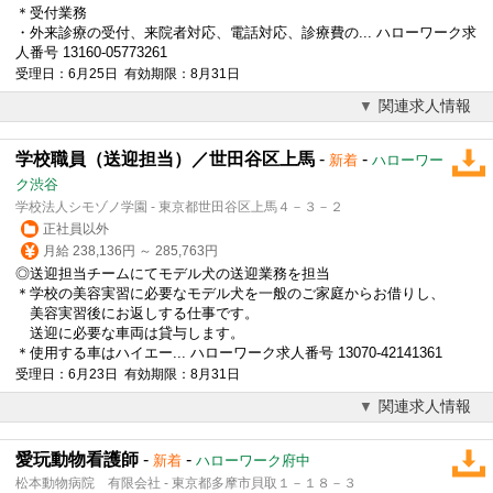
＊受付業務
・外来診療の受付、来院者対応、電話対応、診療費の... ハローワーク求
人番号 13160-05773261
受理日：6月25日 有効期限：8月31日
関連求人情報
学校職員（送迎担当）／世田谷区上馬
-
-
新着
ハローワー
ク渋谷
学校法人シモゾノ学園 - 東京都世田谷区上馬４－３－２
正社員以外
月給 238,136円 ～ 285,763円
◎送迎担当チームにてモデル犬の送迎業務を担当
＊学校の美容実習に必要なモデル犬を一般のご家庭からお借りし、
美容実習後にお返しする仕事です。
送迎に必要な車両は貸与します。
＊使用する車はハイエー... ハローワーク求人番号 13070-42141361
受理日：6月23日 有効期限：8月31日
関連求人情報
愛玩動物看護師
-
-
新着
ハローワーク府中
松本動物病院 有限会社 - 東京都多摩市貝取１－１８－３