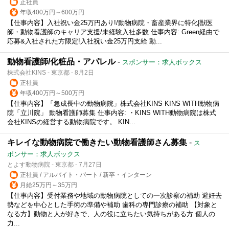
正社員
年収400万円～600万円
【仕事内容】入社祝い金25万円あり!/動物病院・畜産業界に特化|獣医
師・動物看護師のキャリア支援/未経験入社多数 仕事内容: Green経由で
応募&入社された方限定!入社祝い金25万円支給 動...
動物看護師/化粧品・アパレル
-
スポンサー：求人ボックス
株式会社KINS - 東京都 - 8月2日
正社員
年収400万円～500万円
【仕事内容】「急成長中の動物病院」株式会社KINS KINS WITH動物病
院「立川院」 動物看護師募集 仕事内容: ・KINS WITH動物病院は株式
会社KINSの経営する動物病院です。 KIN...
キレイな動物病院で働きたい動物看護師さん募集
-
ス
ポンサー：求人ボックス
とよす動物病院 - 東京都 - 7月27日
正社員 / アルバイト・パート / 新卒・インターン
月給25万円～35万円
【仕事内容】受付業務や地域の動物病院としての一次診察の補助 避妊去
勢などを中心とした手術の準備や補助 歯科の専門診療の補助 【対象と
なる方】動物と人が好きで、人の役に立ちたい気持ちがある方 個人の
力...